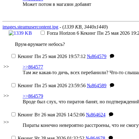
Может потом в магазин добавят
images.steamusercontent.jpg
- (
1339 KB, 3440x1440
)
Forza Horizon 6
Кекинг
Пн 25 мая 2026 19:
Врум-врумаете небось?
Кекинг
Пн 25 мая 2026 19:57:12
№864579
>>
>>864577
Там же какая-то дичь, всех перебанили? Что-то слыша
Кекинг
Пн 25 мая 2026 23:59:56
№864589
>>
>>864579
Вроде был слух, что пиратов банят, но подтверждений
Кекинг
Вт 26 мая 2026 14:52:06
№864624
>>
Пираты конечно невероятно расстроены, что не смогу
Кекинг
Чт 28 мая 2026 01:32:52
№864678