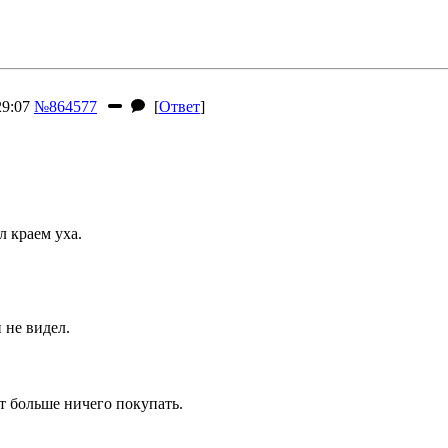
29:07
№864577
[
Ответ
]
л краем уха.
 не видел.
т больше ничего покупать.