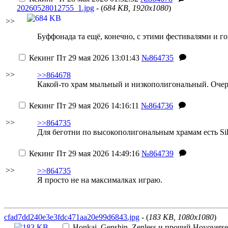
20260528012755_1.jpg
- (
684 KB, 1920x1080
)
>>
Буффонада та ещё, конечно, с этими фестивалями и 
Кекинг
Пт 29 мая 2026 13:01:43
№864735
>>
>>864678
Какой-то храм мыльный и низкополигональный. Очер
Кекинг
Пт 29 мая 2026 14:16:11
№864736
>>
>>864735
Для беготни по высокополигональным храмам есть Silen
Кекинг
Пт 29 мая 2026 14:49:16
№864739
>>
>>864735
Я просто не на максималках играю.
cfad7dd240e3e3fdc471aa20e99d6843.jpg
- (
183 KB, 1080x1080
)
Honkai, Genshin, Zenless и прочий Hoyoverse