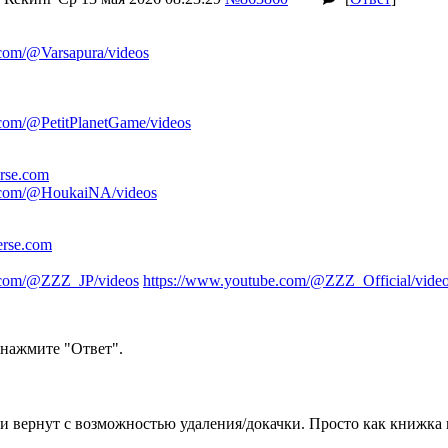
.com/@Varsapura/videos
.com/@PetitPlanetGame/videos
erse.com
e.com/@HoukaiNA/videos
verse.com
.com/@ZZZ_JP/videos
https://www.youtube.com/@ZZZ_Official/vide
нажмите "Ответ".
и вернут с возможностью удаления/докачки. Просто как книжка 