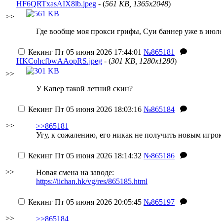
HF6QRTxasAIX8lb.jpeg
- (
561 KB, 1365x2048
)
>>
Где вообще моя прокси грифы, Суи баннер уже в июл
Кекинг
Пт 05 июня 2026 17:44:01
№865181
HKCohcfbwAAopRS.jpeg
- (
301 KB, 1280x1280
)
>>
У Капер такой летний скин?
Кекинг
Пт 05 июня 2026 18:03:16
№865184
>>
>>865181
Угу, к сожалению, его никак не получить новым игро
Кекинг
Пт 05 июня 2026 18:14:32
№865186
>>
Новая смена на заводе:
https://iichan.hk/vg/res/865185.html
Кекинг
Пт 05 июня 2026 20:05:45
№865197
>>
>>865184