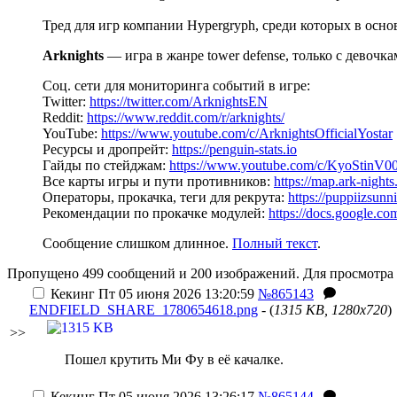
Тред для игр компании Hypergryph, среди которых в осн
Arknights
— игра в жанре tower defense, только с девочк
Соц. сети для мониторинга событий в игре:
Twitter:
https://twitter.com/ArknightsEN
Reddit:
https://www.reddit.com/r/arknights/
YouTube:
https://www.youtube.com/c/ArknightsOfficialYostar
Ресурсы и дропрейт:
https://penguin-stats.io
Гайды по стейджам:
https://www.youtube.com/c/KyoStinV00
Все карты игры и пути противников:
https://map.ark-night
Операторы, прокачка, теги для рекрута:
https://puppiizsunni
Рекомендации по прокачке модулей:
https://docs.googl
Сообщение слишком длинное.
Полный текст
.
Пропущено 499 сообщений и 200 изображений. Для просмотра 
Кекинг
Пт 05 июня 2026 13:20:59
№865143
ENDFIELD_SHARE_1780654618.png
- (
1315 KB, 1280x720
)
>>
Пошел крутить Ми Фу в её качалке.
Кекинг
Пт 05 июня 2026 13:26:17
№865144