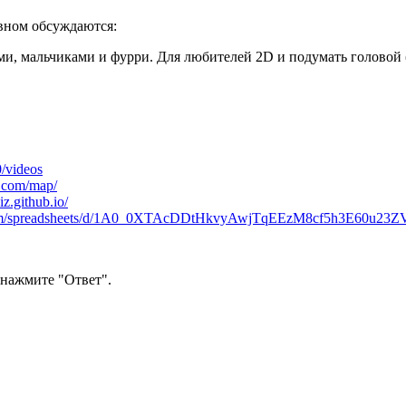
овном обсуждаются:
ами, мальчиками и фурри. Для любителей 2D и подумать головой (
/videos
s.com/map/
iz.github.io/
e.com/spreadsheets/d/1A0_0XTAcDDtHkvyAwjTqEEzM8cf5h3E60u23Z
нажмите "Ответ".