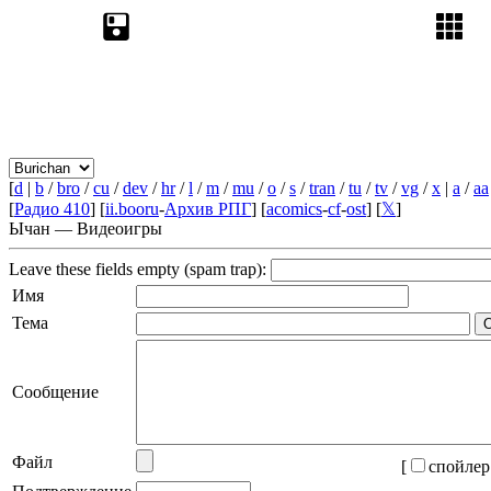
[
d
|
b
/
bro
/
cu
/
dev
/
hr
/
l
/
m
/
mu
/
o
/
s
/
tran
/
tu
/
tv
/
vg
/
x
|
a
/
aa
[
Радио 410
] [
ii.booru
-
Архив РПГ
] [
acomics
-
cf
-
ost
] [
𝕏
]
Ычан — Видеоигры
Leave these fields empty (spam trap):
Имя
Тема
Сообщение
Файл
[
спойлер