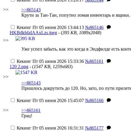
>>
>>865143
Крути за Тан-Тан, попутно ломая инвентарь и ящики.
Кекинг
Пт 05 июня 2026 13:44:13
№865146
HKBdkhfaIAAxLzs.jpeg
- (
395 KB, 1089x2048
)
>>
Уже успел забыть, как это когда в Эндфилде есть конт
Кекинг
Пт 05 июня 2026 15:33:36
№865161
120 2.png
- (
1547 KB, 1259x683
)
>>
>>865143
Пришлось докрутить до 120. Но, зато, по пути прилет
Кекинг
Пт 05 июня 2026 15:45:07
№865166
>>
>>865161
Грац!
Кекинг
Пт 05 июня 2026 16:31:31
№865177