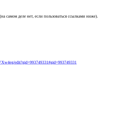
на самом деле нет, если пользоваться ссылками ниже).
VXw4eg/edit?gid=993749331#gid=993749331