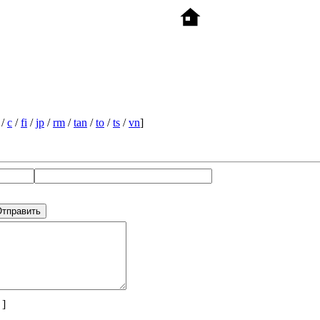
/
c
/
fi
/
jp
/
rm
/
tan
/
to
/
ts
/
vn
]
 ]