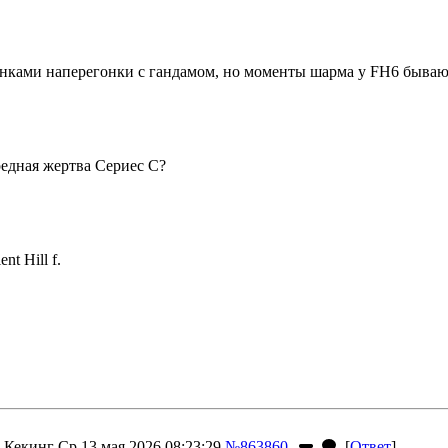
гонками наперегонки с гандамом, но моменты шарма у FH6 бываю
едная жертва Сериес С?
t Hill f.
Кекинг
Ср 13 мая 2026 08:23:29
№863860
[
Ответ
]