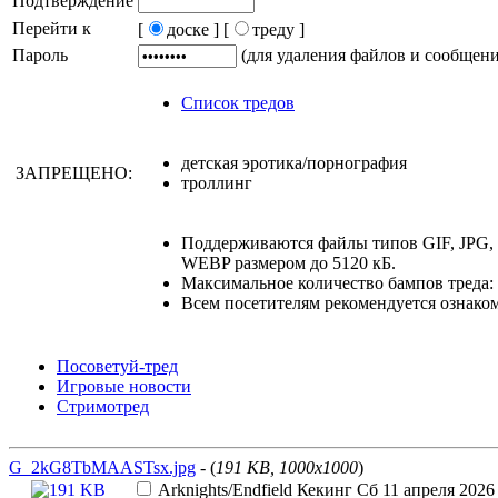
Подтверждение
Перейти к
[
доске ]
[
треду ]
Пароль
(для удаления файлов и сообщен
Список тредов
детская эротика/порнография
ЗАПРЕЩЕНО:
троллинг
Поддерживаются файлы типов GIF, JPG
WEBP размером до 5120 кБ.
Максимальное количество бампов треда: 
Всем посетителям рекомендуется ознако
Посоветуй-тред
Игровые новости
Стримотред
G_2kG8TbMAASTsx.jpg
- (
191 KB, 1000x1000
)
Arknights/Endfield
Кекинг
Сб 11 апреля 2026 