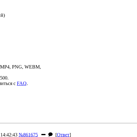
ий)
, MP4, PNG, WEBM,
500.
миться с
FAQ
.
14:42:43
№861675
[
Ответ
]