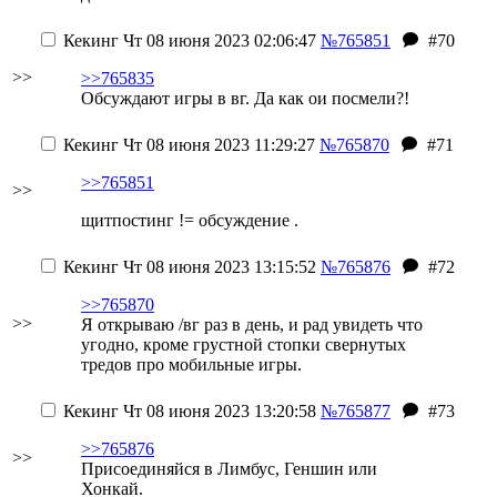
Кекинг
Чт 08 июня 2023 02:06:47
№765851
#70
>>
>>765835
Обсуждают игры в вг. Да как ои посмели?!
Кекинг
Чт 08 июня 2023 11:29:27
№765870
#71
>>765851
>>
щитпостинг != обсуждение .
Кекинг
Чт 08 июня 2023 13:15:52
№765876
#72
>>765870
>>
Я открываю /вг раз в день, и рад увидеть что
угодно, кроме грустной стопки свернутых
тредов про мобильные игры.
Кекинг
Чт 08 июня 2023 13:20:58
№765877
#73
>>765876
>>
Присоединяйся в Лимбус, Геншин или
Хонкай.