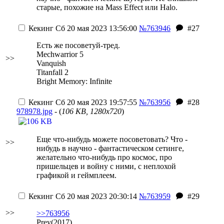
старые, похожие на Mass Effect или Halo.
Кекинг
Сб 20 мая 2023 13:56:00
№763946
#27
Есть же посоветуй-тред.
Mechwarrior 5
>>
Vanquish
Titanfall 2
Bright Memory: Infinite
Кекинг
Сб 20 мая 2023 19:57:55
№763956
#28
978978.jpg
- (
106 KB, 1280x720
)
Еще что-нибудь можете посоветовать? Что -
>>
нибудь в научно - фантастическом сетинге,
желательно что-нибудь про космос, про
пришельцев и войну с ними, с неплохой
графикой и геймплеем.
Кекинг
Сб 20 мая 2023 20:30:14
№763959
#29
>>
>>763956
Prey(2017)