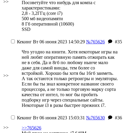
>>
Посоветуйте что нибудь для компа с
характеристиками:
2,8 - 3,2ГГц (core i7)
500 мб видеопамяти
8 Гб оперативной (10600)
SSD
Кекинг
Вт 06 июня 2023 14:50:29
№765626
#35
Что угодно на юнити. Хотя некоторые игры на
ней любят оперативную память отжирать как
не в себя. Да и 8гб по любому нынче мало
даже для самой винды, тем более со
встройкой. Хорошо бы хотя бы 16гб заиметь.
>>
А так остаются только ретроигры и эмуляторы.
Если бы ты знал конкретное название своего
процессора, а не только торговую марку сорта
качества от интел, то мог бы пробить
подборку игр через специальные сайты.
Некоторые i3 в разы быстрее прежних i7.
Кекинг
Вт 06 июня 2023 15:03:31
№765630
#36
>>
>>765626