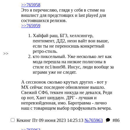
>>765958
Это я перечисляю, глядя у себя в стиме на
вишлист для предстоящих и last played для
состоявшихся релизов.
>>765959
Хайфай раш, БГ3, хеллсингер,
пентимент, ДД2, неон вайт вон выше,
если ты не переносишь конкретный
ретро-стиль.
>>
кто пиксельный. Уже несколько лет как
мода перешла на низкие полигоны в
стиле пс1/вин98. Иисус, люди вообще за
играми уже не следят.
А сессионок сколько крутых других - вот у
МХ сейчас последнее обновление вышло.
Свежий СФ6, теккен никуда не девался, Реди
ор нот, Хант шоудаун. ДРГ - лучшая и
непревзойденная, имо. Баротравма - лично
наш с товарищем выбор профукивать вечера.
Кекинг
Пт 09 июня 2023 14:25:13
№765963
#86