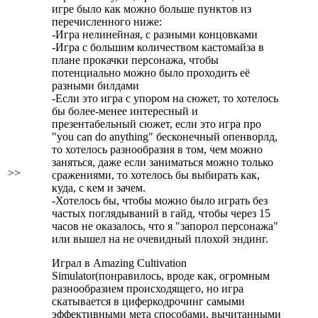
игре было как можно больше пунктов из
перечисленного ниже:
-Игра нелинейная, с разными концовками
-Игра с большим количеством кастомайза в
плане прокачки персонажа, чтобы
потенциально можно было проходить её
разными билдами
-Если это игра с упором на сюжет, то хотелось
бы более-менее интересный и
презентабельный сюжет, если это игра про
"you can do anything" бесконечный опенворлд,
то хотелось разнообразия в том, чем можно
заняться, даже если заниматься можно только
>>
сражениями, то хотелось бы выбирать как,
куда, с кем и зачем.
-Хотелось бы, чтобы можно было играть без
частых поглядываний в гайд, чтобы через 15
часов не оказалось, что я "запорол персонажа"
или вышел на не очевидный плохой эндинг.
Играл в Amazing Cultivation
Simulator(понравилось, вроде как, огромным
разнообразием происходящего, но игра
скатывается в циферкодрочинг самыми
эффективными мета способами, вычитанными