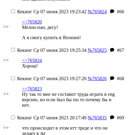
Кекинг
Ср 07 июня 2023 19:23:42
№765824
#66
>>765820
>>
Мелон-пан, десу!
А я смогу купить в Японии!
Кекинг
Ср 07 июня 2023 19:25:34
№765825
#67
>>
>>765824
Хорош!
Кекинг
Ср 07 июня 2023 19:27:20
№765826
#68
>>765823
>>
Ну так то мне не составит труда играть в eng
версию, но если был бы rus то почему бы и
нет.
Кекинг
Ср 07 июня 2023 20:17:49
№765835
#69
>>
что происходит в этом итт треде и что он
делает в /вг