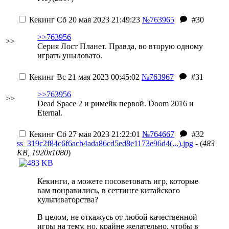
Кекинг
Сб 20 мая 2023 21:49:23
№763965
#30
>>763956
>>
Серия Лост Планет. Правда, во вторую одному
играть уныловато.
Кекинг
Вс 21 мая 2023 00:45:02
№763967
#31
>>763956
>>
Dead Space 2 и римейк первой. Doom 2016 и
Eternal.
Кекинг
Сб 27 мая 2023 21:22:01
№764667
#32
ss_319c2f84c6f6acb4ada86cd5ed8e1173e96d4(...).jpg
- (
483
KB, 1920x1080
)
Кекинги, а можете посоветовать игр, которые
вам понравились, в сеттинге китайского
культиваторства?
В целом, не откажусь от любой качественной
игры на тему, но, крайне желательно, чтобы в