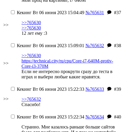
Мой проц на картинке, i7 640M
Кекинг
Вт 06 июня 2023 15:04:49
№765631
#37
>>765630
>>
>>765630
12 лет ему :3
Кекинг
Вт 06 июня 2023 15:09:01
№765632
#38
>>765630
https://technical.city/ru/cpu/Core-i7-640M-protiv-
>>
Core-i3-370M
Если не интересно прокрути сразу до теста в
играх и выбери любые какие нравятся.
Кекинг
Вт 06 июня 2023 15:22:33
№765633
#39
>>
>>765632
Спасибо!
Кекинг
Вт 06 июня 2023 15:22:34
№765634
#40
Странно. Мне казалось раньше больше сайтов