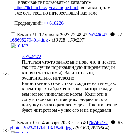
Не забывайте пользоваться каталогом
https://iichan.hk/vg/catalogue.html
, возможно, там
уже есть тред по интересующей вас теме.
Предыдущий:
>>618226
Кекинг
Чт 12 января 2023 22:48:47
№746647
#2
1666952794014.jpg
- (
10 KB, 170x297
)
>>746572
Пытаться что-то эдакое мне пока что и нечего,
так что лучше порикаминдую пикрелейтед (и
вторую часть тожы). Залипательно,
>>
очешуительно, интересно.
Единственно, совет: таки сходите на геймфак,
в некоторых гайдах есть коды, которые дадут
вам новые уникальные карты. Коды эти в
сопутствовавшихся акциях раздавались за
покупку всякого разного мерча. Так что это не
будет читерством - у нас его и не продавали.
Кекинг
Сб 14 января 2023 21:25:40
№746732
#3
photo_2023-01-14_13-18-40.jpg
- (
83 KB, 807x504
)
>>