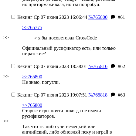
но притормаживала, но ты попробуй.
Кекинг
Ср 07 июня 2023 16:06:44
№765800
#61
>>765775
>>
> я бы посоветовал CrossCode
Официальный русификатор есть, или только
пиратские?
Кекинг
Ср 07 июня 2023 18:38:01
№765816
#62
>>
>>765800
Не знаю, погугли.
Кекинг
Ср 07 июня 2023 19:07:51
№765818
#63
>>765800
Старые игры почти никогда не имели
русификаторов.
>>
Так что ты либо учи немецкий или
английский, либо обновляй пеку и играй в