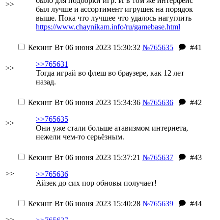
было для подборки игр. И в том же интерфейс
>>
был лучше и ассортимент игрушек на порядок
выше. Пока что лучшее что удалось нагуглить
https://www.chaynikam.info/ru/gamebase.html
Кекинг
Вт 06 июня 2023 15:30:32
№765635
#41
>>765631
>>
Тогда играй во флеш во браузере, как 12 лет
назад.
Кекинг
Вт 06 июня 2023 15:34:36
№765636
#42
>>765635
>>
Они уже стали больше атавизмом интернета,
нежели чем-то серьёзным.
Кекинг
Вт 06 июня 2023 15:37:21
№765637
#43
>>
>>765636
Айзек до сих пор обновы получает!
Кекинг
Вт 06 июня 2023 15:40:28
№765639
#44
>>