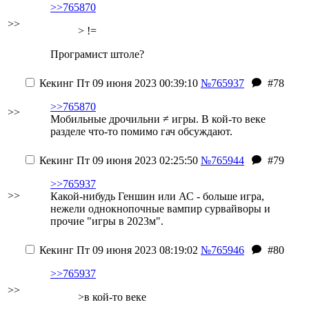
>>765870
>>
> !=
Програмист штоле?
Кекинг
Пт 09 июня 2023 00:39:10
№765937
#78
>>765870
>>
Мобильные дрочильни ≠ игры. В кой-то веке
разделе что-то помимо гач обсуждают.
Кекинг
Пт 09 июня 2023 02:25:50
№765944
#79
>>765937
>>
Какой-нибудь Геншин или АС - больше игра,
нежели однокнопочные вампир сурвайворы и
прочие "игры в 2023м".
Кекинг
Пт 09 июня 2023 08:19:02
№765946
#80
>>765937
>>
>в кой-то веке