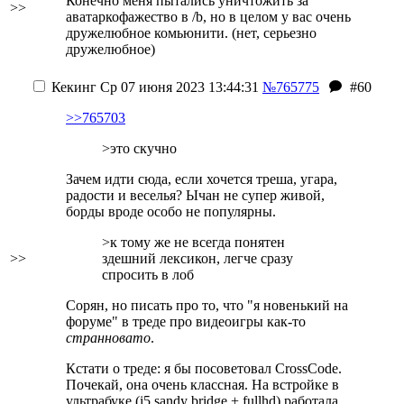
Конечно меня пытались уничтожить за
>>
аватаркофажество в /b, но в целом у вас очень
дружелюбное комьюнити.
(нет, серьезно
дружелюбное)
Кекинг
Ср 07 июня 2023 13:44:31
№765775
#60
>>765703
>это скучно
Зачем идти сюда, если хочется треша, угара,
радости и веселья? Ычан не супер живой,
борды вроде особо не популярны.
>к тому же не всегда понятен
>>
здешний лексикон, легче сразу
спросить в лоб
Сорян, но писать про то, что "я новенький на
форуме" в треде про видеоигры как-то
странновато
.
Кстати о треде: я бы посоветовал CrossCode.
Почекай, она очень классная. На встройке в
ультрабуке (i5 sandy bridge + fullhd) работала,