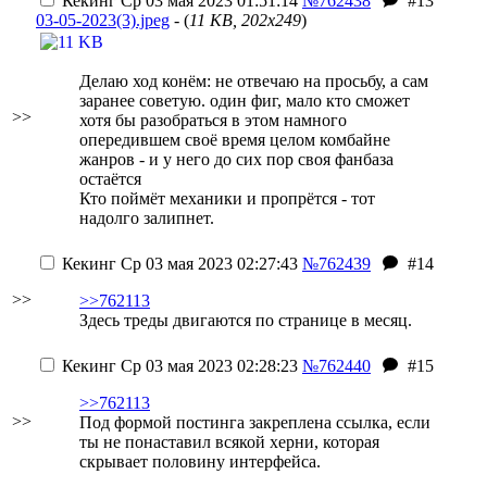
Кекинг
Ср 03 мая 2023 01:51:14
№762438
#13
03-05-2023(3).jpeg
- (
11 KB, 202x249
)
Делаю ход конём: не отвечаю на просьбу, а сам
заранее советую.
один фиг, мало кто сможет
>>
хотя бы разобраться в этом намного
опередившем своё время целом комбайне
жанров - и у него до сих пор своя фанбаза
остаётся
Кто поймёт механики и пропрётся - тот
надолго залипнет.
Кекинг
Ср 03 мая 2023 02:27:43
№762439
#14
>>
>>762113
Здесь треды двигаются по странице в месяц.
Кекинг
Ср 03 мая 2023 02:28:23
№762440
#15
>>762113
>>
Под формой постинга закреплена ссылка, если
ты не понаставил всякой херни, которая
скрывает половину интерфейса.