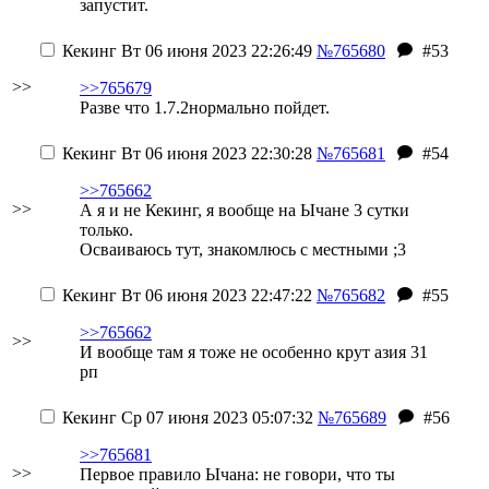
запустит.
Кекинг
Вт 06 июня 2023 22:26:49
№765680
#53
>>
>>765679
Разве что 1.7.2нормально пойдет.
Кекинг
Вт 06 июня 2023 22:30:28
№765681
#54
>>765662
>>
А я и не Кекинг, я вообще на Ычане 3 сутки
только.
Осваиваюсь тут, знакомлюсь с местными ;3
Кекинг
Вт 06 июня 2023 22:47:22
№765682
#55
>>765662
>>
И вообще там я тоже не особенно крут
азия 31
рп
Кекинг
Ср 07 июня 2023 05:07:32
№765689
#56
>>765681
>>
Первое правило Ычана: не говори, что ты