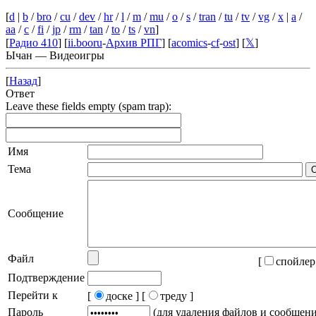
[
d
|
b
/
bro
/
cu
/
dev
/
hr
/
l
/
m
/
mu
/
o
/
s
/
tran
/
tu
/
tv
/
vg
/
x
|
a
/
aa
/
c
/
fi
/
jp
/
rm
/
tan
/
to
/
ts
/
vn
]
[
Радио 410
] [
ii.booru
-
Архив РПГ
] [
acomics
-
cf
-
ost
] [
𝕏
]
Ычан — Видеоигры
[
Назад
]
Ответ
Leave these fields empty (spam trap):
Имя
Тема
Сообщение
Файл
[
спойлер
Подтверждение
Перейти к
[
доске ]
[
треду ]
Пароль
(для удаления файлов и сообщен