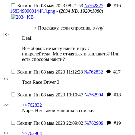
Кекинг
Пн 08 мая 2023 08:21:59
№762825
#16
1683490900144[1].png
- (
2034 KB, 1920x1080
)
> Подскажу, если спросишь в /vg/
>>
Deal!
Всё обрыл, не могу найти игру с
пикрелейтеда. Мне отчаяться и заплакать? Или
есть способы найти?
Кекинг
Пн 08 мая 2023 11:12:28
№762832
#17
>>
Toca Race Driver 3
Кекинг
Пн 08 мая 2023 19:10:47
№762904
#18
>>
>>762832
Nope. Нет такой машины в списке.
Кекинг
Пн 08 мая 2023 22:09:02
№762909
#19
>>
>>762904