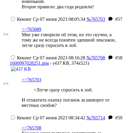
новенький.
Второе правило: два года ридонли!
Кекинг
Ср 07 июня 2023 08:05:34
№765703
#57
>>765689
>>
Мне уже говорили об этом, но это скучно, к
тому же не всегда понятен здешний лексикон,
легче сразу спросить в лоб.
Кекинг
Ср 07 июня 2023 08:16:28
№765708
#58
1600997028251.png
- (
437 KB, 374x521
)
>>765703
>>
>Легче сразу спросить в лоб.
И отхватить охапку поганок за шиворот от
местных снобов?
Кекинг
Ср 07 июня 2023 08:34:42
№765714
#59
>>765708