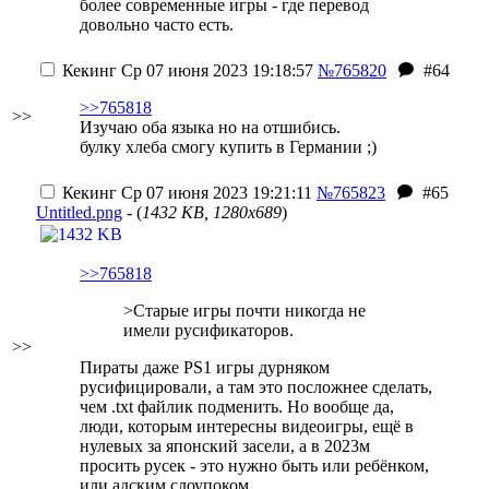
более современные игры - где перевод
довольно часто есть.
Кекинг
Ср 07 июня 2023 19:18:57
№765820
#64
>>765818
>>
Изучаю оба языка но на отшибись.
булку хлеба смогу купить в Германии ;)
Кекинг
Ср 07 июня 2023 19:21:11
№765823
#65
Untitled.png
- (
1432 KB, 1280x689
)
>>765818
>Старые игры почти никогда не
имели русификаторов.
>>
Пираты даже PS1 игры дурняком
русифицировали, а там это посложнее сделать,
чем .txt файлик подменить. Но вообще да,
люди, которым интересны видеоигры, ещё в
нулевых за японский засели, а в 2023м
просить русек - это нужно быть или ребёнком,
или адским слоупоком.