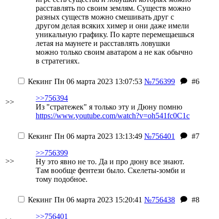
расставлять по своим землям. Существ можно
разных существ можно смешивать друг с
другом делая всяких химер и они даже имели
уникальную графику. По карте перемещаешься
летая на маунете и расставлять ловушки
можно только своим аватаром а не как обычно
в стратегиях.
Кекинг
Пн 06 марта 2023 13:07:53
№756399
#6
>>756394
>>
Из "стратежек" я только эту и Дюну помню
https://www.youtube.com/watch?v=oh541fc0C1c
Кекинг
Пн 06 марта 2023 13:13:49
№756401
#7
>>756399
>>
Ну это явно не то. Да и про дюну все знают.
Там вообще фентези было. Скелеты-зомби и
тому подобное.
Кекинг
Пн 06 марта 2023 15:20:41
№756438
#8
>>756401