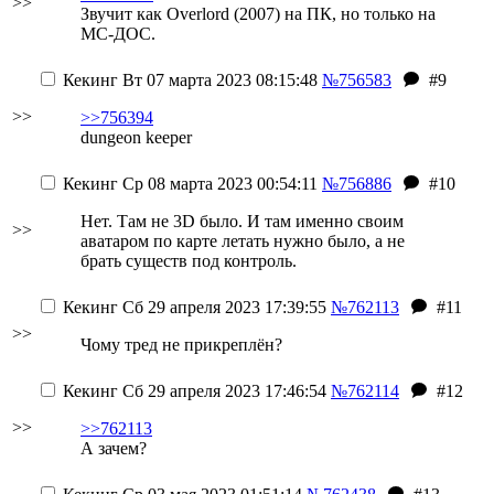
>>
Звучит как Overlord (2007) на ПК, но только на
МС-ДОС.
Кекинг
Вт 07 марта 2023 08:15:48
№756583
#9
>>
>>756394
dungeon keeper
Кекинг
Ср 08 марта 2023 00:54:11
№756886
#10
Нет. Там не 3D было. И там именно своим
>>
аватаром по карте летать нужно было, а не
брать существ под контроль.
Кекинг
Сб 29 апреля 2023 17:39:55
№762113
#11
>>
Чому тред не прикреплён?
Кекинг
Сб 29 апреля 2023 17:46:54
№762114
#12
>>
>>762113
А зачем?