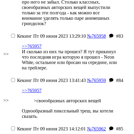
про него не забыл. Столько классных,
своеобразных авторских вещей выпустили
только за эти полгода - как можно все
внимание уделять только паре анимешных
гриндилок?
Кекинг
Пт 09 июня 2023 13:29:10
№765958
#83
>>765957
И сколько из них ты прошел? Я тут прикинул
>>
что последняя игра которую я прошел - Neon
White, остальное или бросаю на середине, или
на трейлере.
Кекинг
Пт 09 июня 2023 13:41:43
№765959
#84
>>765957
>>
>своеобразных авторских вещей
Однообразный пиксельный треш, вы хотели
сказать.
Кекинг
Пт 09 июня 2023 14:12:01
№765962
#85