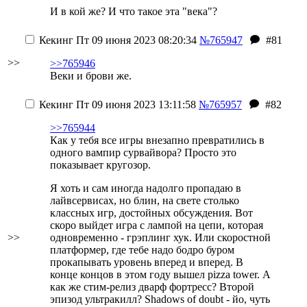
И в кой же? И что такое эта "века"?
Кекинг
Пт 09 июня 2023 08:20:34
№765947
#81
>>
>>765946
Веки и брови же.
Кекинг
Пт 09 июня 2023 13:11:58
№765957
#82
>>765944
Как у тебя все игры внезапно превратились в
одного вампир сурвайвора? Просто это
показывает кругозор.
Я хоть и сам иногда надолго пропадаю в
лайвсервисах, но блин, на свете столько
классных игр, достойных обсуждения. Вот
скоро выйдет игра с лампой на цепи, которая
>>
одновременно - грэплинг хук. Или скоростной
платформер, где тебе надо бодро буром
прокапывать уровень вперед и вперед. В
конце концов в этом году вышел pizza tower. А
как же стим-релиз дварф фортресс? Второй
эпизод ультракилл? Shadows of doubt - йо, чуть