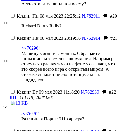
А что это за машина по-твоему?
Кекинг
Пн 08 мая 2023 22:25:12
№762911
#20
>>
Richard Burns Rally?
Кекинг
Пн 08 мая 2023 23:19:16
№762914
#21
>>762904
Машину могли и замодить. Обращайте
внимание на элементы окружения. Например,
>>
стремная красная тачка на фоне указывает, что
это скорее всего игра с открытым миром. А
это уже снижает число потенциальных
кандидатов.
Кекинг
Вт 09 мая 2023 11:18:20
№762939
#22
i[1]
- (
13 KB, 268x320
)
>>
>>762911
Раллийная Порше 911 каррера?