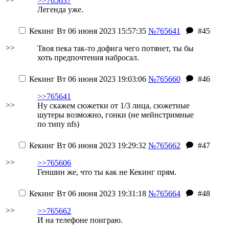
>>765637
Легенда уже.
Кекинг
Вт 06 июня 2023 15:57:35
№765641
#45
>>
Твоя пека так-то дофига чего потянет, ты бы
хоть предпочтения набросал.
Кекинг
Вт 06 июня 2023 19:03:06
№765660
#46
>>765641
>>
Ну скажем сюжетки от 1/3 лица, сюжетные
шутеры возможно, гонки
(не мейнстримные
по типу nfs)
Кекинг
Вт 06 июня 2023 19:29:32
№765662
#47
>>
>>765606
Геншин же, что ты как не Кекинг прям.
Кекинг
Вт 06 июня 2023 19:31:18
№765664
#48
>>
>>765662
И на телефоне поиграю.