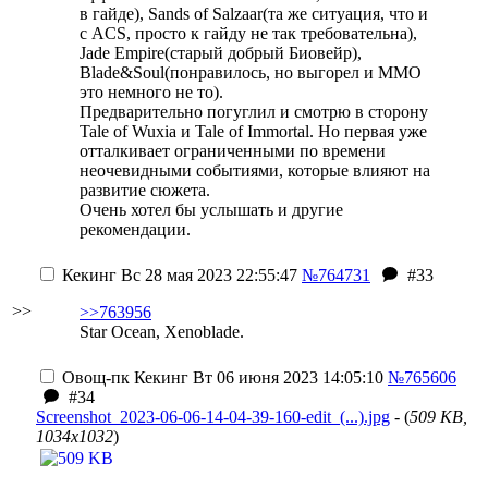
в гайде), Sands of Salzaar(та же ситуация, что и
с ACS, просто к гайду не так требовательна),
Jade Empire(старый добрый Биовейр),
Blade&Soul(понравилось, но выгорел и ММО
это немного не то).
Предварительно погуглил и смотрю в сторону
Tale of Wuxia и Tale of Immortal. Но первая уже
отталкивает ограниченными по времени
неочевидными событиями, которые влияют на
развитие сюжета.
Очень хотел бы услышать и другие
рекомендации.
Кекинг
Вс 28 мая 2023 22:55:47
№764731
#33
>>
>>763956
Star Ocean, Xenoblade.
Овощ-пк
Кекинг
Вт 06 июня 2023 14:05:10
№765606
#34
Screenshot_2023-06-06-14-04-39-160-edit_(...).jpg
- (
509 KB,
1034x1032
)