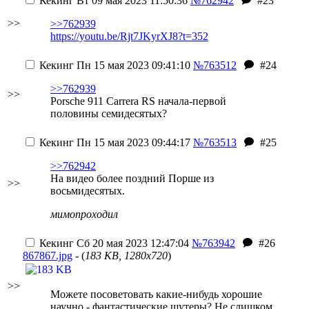
Кекинг
Вт 09 мая 2023 11:50:36
№762942
#23
>>
>>762939
https://youtu.be/Rjt7JKyrXJ8?t=352
Кекинг
Пн 15 мая 2023 09:41:10
№763512
#24
>>762939
>>
Porsche 911 Carrera RS начала-первой
половины семидесятых?
Кекинг
Пн 15 мая 2023 09:44:17
№763513
#25
>>762942
На видео более поздний Порше из
>>
восьмидесятых.
мимопроходил
Кекинг
Сб 20 мая 2023 12:47:04
№763942
#26
867867.jpg
- (
183 KB, 1280x720
)
>>
Можете посоветовать какие-нибудь хорошие
научно - фантастические шутеры? Не слишком