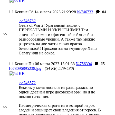
Кекинг
Сб 14 января 2023 21:29:28
№746733
#4
>>746732
Gears of War 2! Ураганный экшен с
ПЕРЕКАТАМИ И УКРЫТИЯМИ! Там
>>
эпичный сюжет и офигенный геймплей и
разнообразные уровни. А также там можно
разрезать на две части своих врагов
бензопилой! Проходится на эмуляторе Xenia
Canary или на боксе.
Кекинг
Пн 06 марта 2023 13:01:38
№756394
#5
1678096895238.jpg
- (
54 KB, 529x480
)
>>746572
Кекинг, у меня ностальгия разыгралась по
одной древней игре досовской эры, но я не
помню названия.
Изометрическая стратегия в которой игрок -
>>
злодей и защищает свои владения от героев. В
игре есть существа и ловушки которых можно