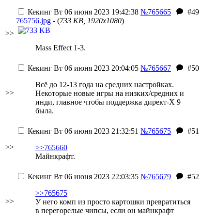
Кекинг
Вт 06 июня 2023 19:42:38
№765665
#49
765756.jpg
- (
733 KB, 1920x1080
)
>>
Mass Effect 1-3.
Кекинг
Вт 06 июня 2023 20:04:05
№765667
#50
Всё до 12-13 года на средних настройках.
>>
Некоторые новые игры на низких/средних и
инди, главное чтобы поддержка директ-Х 9
была.
Кекинг
Вт 06 июня 2023 21:32:51
№765675
#51
>>
>>765660
Майнкрафт.
Кекинг
Вт 06 июня 2023 22:03:35
№765679
#52
>>765675
>>
У него комп из просто картошки превратиться
в перегорелые чипсы, если он майнкрафт