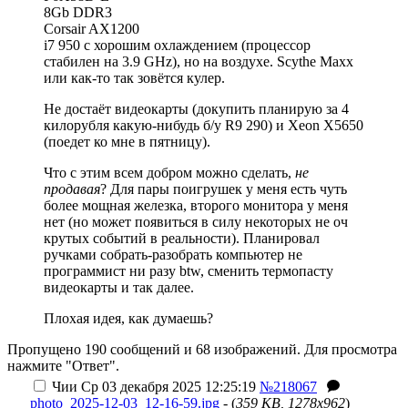
8Gb DDR3
Corsair AX1200
i7 950 с хорошим охлаждением (процессор
стабилен на 3.9 GHz), но на воздухе. Scythe Maxx
или как-то так зовётся кулер.
Не достаёт видеокарты (докупить планирую за 4
килорубля какую-нибудь б/у R9 290) и Xeon X5650
(поедет ко мне в пятницу).
Что с этим всем добром можно сделать,
не
продавая
? Для пары поигрушек у меня есть чуть
более мощная железка, второго монитора у меня
нет (но может появиться в силу некоторых не оч
крутых событий в реальности). Планировал
ручками собрать-разобрать компьютер
не
программист ни разу btw
, сменить термопасту
видеокарты и так далее.
Плохая идея, как думаешь?
Пропущено 190 сообщений и 68 изображений. Для просмотра
нажмите "Ответ".
Чии
Ср 03 декабря 2025 12:25:19
№218067
photo_2025-12-03_12-16-59.jpg
- (
359 KB, 1278x962
)