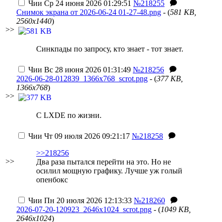
Чии
Ср 24 июня 2026 01:29:51
№218255
Снимок экрана от 2026-06-24 01-27-48.png
- (
581 KB,
2560x1440
)
>>
Синкпады по запросу, кто знает - тот знает.
Чии
Вс 28 июня 2026 01:31:49
№218256
2026-06-28-012839_1366x768_scrot.png
- (
377 KB,
1366x768
)
>>
С LXDE по жизни.
Чии
Чт 09 июля 2026 09:21:17
№218258
>>218256
>>
Два раза пытался перейти на это. Но не
осилил мощную графику. Лучше уж голый
опенбокс
Чии
Пн 20 июля 2026 12:13:33
№218260
2026-07-20-120923_2646x1024_scrot.png
- (
1049 KB,
2646x1024
)