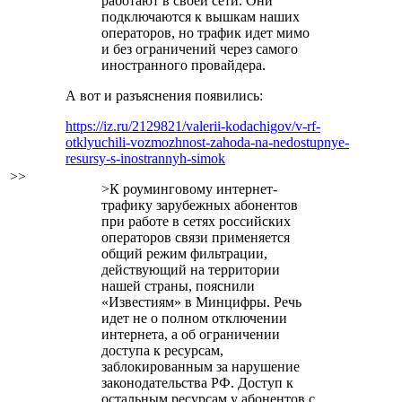
работают в своей сети. Они
подключаются к вышкам наших
операторов, но трафик идет мимо
и без ограничений через самого
иностранного провайдера.
А вот и разъяснения появились:
https://iz.ru/2129821/valerii-kodachigov/v-rf-
otklyuchili-vozmozhnost-zahoda-na-nedostupnye-
resursy-s-inostrannyh-simok
>>
>К роуминговому интернет-
трафику зарубежных абонентов
при работе в сетях российских
операторов связи применяется
общий режим фильтрации,
действующий на территории
нашей страны, пояснили
«Известиям» в Минцифры. Речь
идет не о полном отключении
интернета, а об ограничении
доступа к ресурсам,
заблокированным за нарушение
законодательства РФ. Доступ к
остальным ресурсам у абонентов с