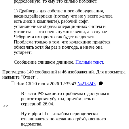
родословную, то ему это сильно поможет
;
1) Драйверы для собственного оборудования,
васянодрайверпаки (потому что не у всего железа
есть диск в комплекте), рабочий софт,
установочные образы операционных систем и
утилиты — это очень нужные вещи, а в случае
Чебурнета их просто так будет не достать.
Проблема только в том, что коллекцию придётся
обновлять хотя бы раз в полгода, а иначе она
устареет;
Сообщение слишком длинное.
Полный текст
.
Пропущено 140 сообщений и 46 изображений. Для просмотра
нажмите "Ответ".
Чии
Сб 20 июня 2026 12:35:43
№218243
В части РФ какие-то проблемы с доступом к
репозиториям убунты, причём речь о
серверной 26.04.
>>
Ну и pip и hf с гитхабом периодически
отваливаются по желанию трёхбуквенного
ведомства.