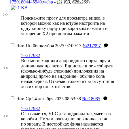
17591804445540.webp
- (
21 KB, 628x260
)
>>
Подскажите прогу для просмотра видео, в
которой можно как на ютубе настроить на
одну кнопку паузу при коротком нажатии и
ускорение Х2 при долгом зажатии.
Чии
Пн 06 октября 2025 07:09:13
№217997
>>217982
Возьми исходники андроидного порта mpv и
допили как нравится. Единственное - собирать
>>
(сколько-нибудь сложные) приложения на
андроид прямо на андроиде - обычно боль
неимоверная.
Отвечаю только из-за отсутствия
до сих пор иных ответов.
Чии
Ср 24 декабря 2025 08:53:38
№218085
>>217982
Оказывается, VLC для андроида так умеет из
>>
коробки. Но там, очевидно, не кнопка, а тап
по экрану. В настройках фича называется