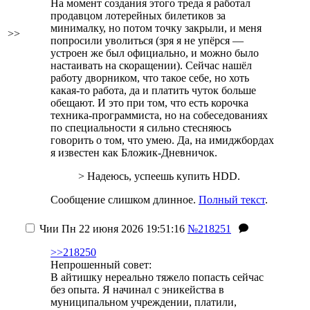
На момент создания этого треда я работал
продавцом лотерейных билетиков за
минималку, но потом точку закрыли, и меня
>>
попросили уволиться (зря я не упёрся —
устроен же был официально, и можно было
настаивать на скоращении). Сейчас нашёл
работу дворником, что такое себе, но хоть
какая-то работа, да и платить чуток больше
обещают. И это при том, что есть корочка
техника-программиста, но на собеседованиях
по специальности я сильно стесняюсь
говорить о том, что умею.
Да, на имиджбордах
я известен как Бложик-Дневничок.
> Надеюсь, успеешь купить HDD.
Сообщение слишком длинное.
Полный текст
.
Чии
Пн 22 июня 2026 19:51:16
№218251
>>218250
Непрошенный совет:
В айтишку нереально тяжело попасть сейчас
без опыта. Я начинал с эникейства в
муниципальном учреждении, платили,