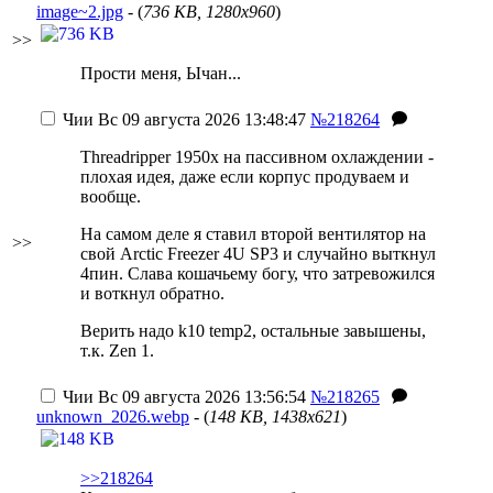
image~2.jpg
- (
736 KB, 1280x960
)
>>
Прости меня, Ычан...
Чии
Вс 09 августа 2026 13:48:47
№218264
Threadripper 1950x на пассивном охлаждении -
плохая идея, даже если корпус продуваем и
вообще.
На самом деле я ставил второй вентилятор на
>>
свой Arctic Freezer 4U SP3 и случайно выткнул
4пин. Слава кошачьему богу, что затревожился
и воткнул обратно.
Верить надо k10 temp2, остальные завышены,
т.к. Zen 1.
Чии
Вс 09 августа 2026 13:56:54
№218265
unknown_2026.webp
- (
148 KB, 1438x621
)
>>218264