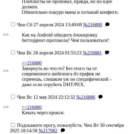
Плейлисты не пробовал, правда, но по идее
должен.
Обязательно покури маны и потыкай конфиги.
Чии
Сб 27 апреля 2024 13:49:09
№216880
>>
Как на Android обходить блокировку
битторрент-протокола? Чем пользоваться?
Чии
Вс 28 апреля 2024 01:55:23
№216881
>>216880
Завернуть во что-то? Без этого ты от
>>
современного шейпинга бт-трафик не
спрячешь, слишком уж он специфический -
даже если отрубить DHT/PEX.
Чии
Вс 12 мая 2024 22:12:32
№216886
>>
>>216880
Качать через прокси.
Подскажите прогу, пожалуйста.
Чии
Вт 30 сентября
2025 18:14:58
№217982