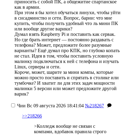
приносить с собой ПК, а общежитие спартанское
как в армии.
При этом я бы хотел обучаться линухи, чтобы уйти
в сисадминство и сети. Вопрос, барни: что мне
купить, чтобы получить удобный что ль мини ПК
или вообще другие варики?
Думал взять Raspberry Pi и поставить как сервак.
Но где брать интернет — постоянно раздавать с
телефона? Может, предложите более разумные
варианты? Ещё думал про КПК, но глубоко копать
не стал. Идея в том, чтобы поставить условную
малинку подключаться к ней с телефона и изучать
Linux, серверы и сети.
Короче, может, шарите за мини компы, которые
можно просто поставить и спрятать в столике или
тумбочке? И хватит ли для этих задач мощности
малинки 5 версии или может предложите другой
варик?
Чии
Вс 09 августа 2026 18:41:04
№218267
>>218266
>Колледж вообще не связан с
компами, вдобавок правила строго