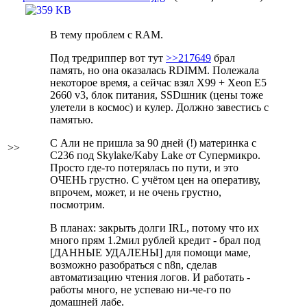
В тему проблем с RAM.
Под тредриппер вот тут
>>217649
брал
память, но она оказалась RDIMM. Полежала
некоторое время, а сейчас взял X99 + Xeon E5
2660 v3, блок питания, SSDшник (цены тоже
улетели в космос) и кулер. Должно завестись с
памятью.
С Али не пришла за 90 дней (!) материнка с
>>
C236 под Skylake/Kaby Lake от Супермикро.
Просто где-то потерялась по пути, и это
ОЧЕНЬ грустно. С учётом цен на оперативу,
впрочем, может, и не очень грустно,
посмотрим.
В планах: закрыть долги IRL, потому что их
много прям
1.2мил рублей кредит - брал под
[ДАННЫЕ УДАЛЕНЫ] для помощи маме
,
возможно разобраться с n8n, сделав
автоматизацию чтения логов. И работать -
работы много, не успеваю ни-че-го по
домашней лабе.