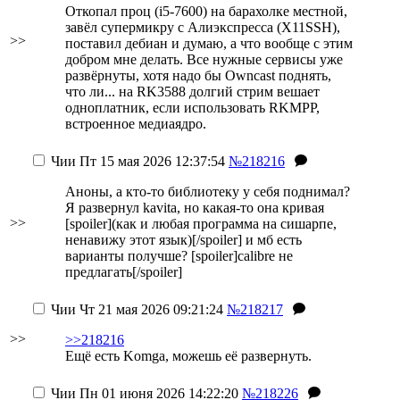
Откопал проц (i5-7600) на барахолке местной,
завёл супермикру с Алиэкспресса (X11SSH),
>>
поставил дебиан и думаю, а что вообще с этим
добром мне делать. Все нужные сервисы уже
развёрнуты, хотя надо бы Owncast поднять,
что ли... на RK3588 долгий стрим вешает
одноплатник, если использовать RKMPP,
встроенное медиаядро.
Чии
Пт 15 мая 2026 12:37:54
№218216
Аноны, а кто-то библиотеку у себя поднимал?
Я развернул kavita, но какая-то она кривая
>>
[spoiler](как и любая программа на сишарпе,
ненавижу этот язык)[/spoiler] и мб есть
варианты получше? [spoiler]calibre не
предлагать[/spoiler]
Чии
Чт 21 мая 2026 09:21:24
№218217
>>
>>218216
Ещё есть Komga, можешь её развернуть.
Чии
Пн 01 июня 2026 14:22:20
№218226