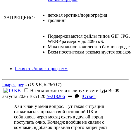
детская эротика/порнография
ЗАПРЕЩЕНО:
троллинг
Поддерживаются файлы типов GIF, JPG
WEBP размером до 4096 кБ.
Максимальное количество бампов треда: 
Всем посетителям рекомендуется ознако
Реквесты/поиск программ
images.jpeg
- (
19 KB, 629x317
)
На чем можно учить линух и сети
Jyja
Вс 09
августа 2026 16:51:20
№218266
[
Ответ
]
Хай ычан у меня вопрос. Тут такая ситуация
сложилась: я продал свой основной ПК и
собираюсь через месяц ехать в другой город
поступать очно. Колледж вообще не связан с
компами, вдобавок правила строго запрещают