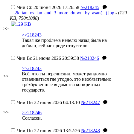
Чии
Сб 20 июня 2026 17:26:58
№218245
__2k_tan_os_tan_and_3_more_drawn_by_asan(...).jpg
- (
129
KB, 750x1088
)
>>
>>218243
Такая же проблема неделю назад была на
дебиан, сейчас вроде отпустило.
Чии
Вс 21 июня 2026 20:39:38
№218246
>>218243
Всё, что ты перечислил, может рандомно
>>
отваливаться где угодно, это необязательно
трёхбуквенные ведомства конкретных
государств.
Чии
Пн 22 июня 2026 04:13:10
№218247
>>
>>218246
Согласен.
Чии
Пн 22 июня 2026 13:52:26
№218248