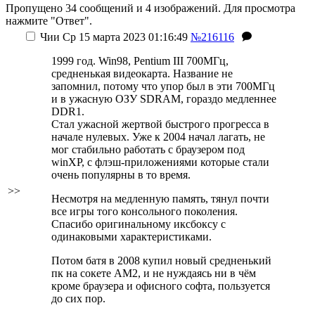
Пропущено 34 сообщений и 4 изображений. Для просмотра
нажмите "Ответ".
Чии
Ср 15 марта 2023 01:16:49
№216116
1999 год. Win98, Pentium III 700МГц,
средненькая видеокарта. Название не
запомнил, потому что упор был в эти 700МГц
и в ужасную ОЗУ SDRAM, гораздо медленнее
DDR1.
Стал ужасной жертвой быстрого прогресса в
начале нулевых. Уже к 2004 начал лагать, не
мог стабильно работать с браузером под
winXP, с флэш-приложениями которые стали
очень популярны в то время.
>>
Несмотря на медленную память, тянул почти
все игры того консольного поколения.
Спасибо оригинальному иксбоксу с
одинаковыми характеристиками.
Потом батя в 2008 купил новый средненький
пк на сокете AM2, и не нуждаясь ни в чём
кроме браузера и офисного софта, пользуется
до сих пор.