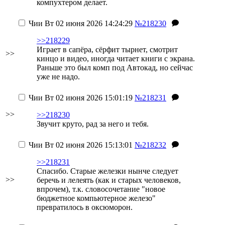
компухтером делает.
Чии
Вт 02 июня 2026 14:24:29
№218230
>>218229
Играет в сапёра, сёрфит тырнет, смотрит
>>
кинцо и видео, иногда читает книги с экрана.
Раньше это был комп под Автокад, но сейчас
уже не надо.
Чии
Вт 02 июня 2026 15:01:19
№218231
>>
>>218230
Звучит круто, рад за него
и тебя
.
Чии
Вт 02 июня 2026 15:13:01
№218232
>>218231
Спасибо. Старые железки нынче следует
>>
беречь и лелеять (как и старых человеков,
впрочем), т.к. словосочетание "новое
бюджетное компьютерное железо"
превратилось в оксюморон.