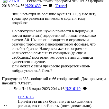
Реквесты/поиск программ
Чии
Пт 23 февраля
2018 00:24:56
№201430
[
Ответ
]
Чии, несмотря на большие буквы "ПО", у нас нету
треда про реквесты всяческого софта и тому
подобное.
По работушке мне нужно привести в порядок (и
потом напечатать) здоровенный плакат, несколько
листов А0. Нынче он находится в огромном и
безумно тормозном паверпойнтовом формате, что
есть безобразие. Наверняка же есть огромное
количество нормальных солидных (да еще и
свободных) программ, которые с этим справятся
существенно лучше.
Или может с этим прекрасно разберется какой-
нибудь условный Гимп?
Пропущено 333 сообщений и 66 изображений. Для просмотра
нажмите "Ответ".
Чии
Чт 16 марта 2023 20:14:16
№216119
>>216118
Причём эта штука будет тянуть как длинные
>>
ролики, так и плейлисты (последовательно).