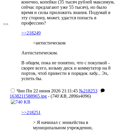
конечно, копейки (35 тысяч рублей максимум,
сейчас предлагают уже 55 тысяч), но было
время и силы приложить знания. Подумай в
эту сторону, может, удастся попасть в
профессию?
>>
>>218249
>антистическом
Антистатическом.
В общем, пока не понятно, что с покупкой -
скорее всего, возьму диск
и коммутатор на 8
портов, чтоб привести в порядок лабу... Эх,
успеть бы.
Чии
Пн 22 июня 2026 21:11:45
№218253
1638211588965.jpg
- (
740 KB, 2896x4096
)
>>218251
> Я начинал с эникейства в
муниципальном учреждении,