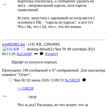
Картинка отклеилась, а сообщение удалить не
>>
могу - неправильный пароль, хотя пароль
правильный.
Кстати, запостить с картинкой не получается с
основного ПК - "пароль не пароль", и всё тут.
Что с hk, что с lol, что с, что без впнки.
win982001.jpg
- (
142 KB, 1200x900
)
desktop-thread(2)
Чии
Чт 09 сентября 2021
00:15:20
№214349
[
Ответ
]
Шрифт из полуоси-перекат.
Пропущено 196 сообщений и 67 изображений. Для просмотра
нажмите "Ответ".
Чии
Вт 02 июня 2026 13:09:33
№218229
>>218228
>>
>деду
Что за дед? Расскажи, во что играет, что за