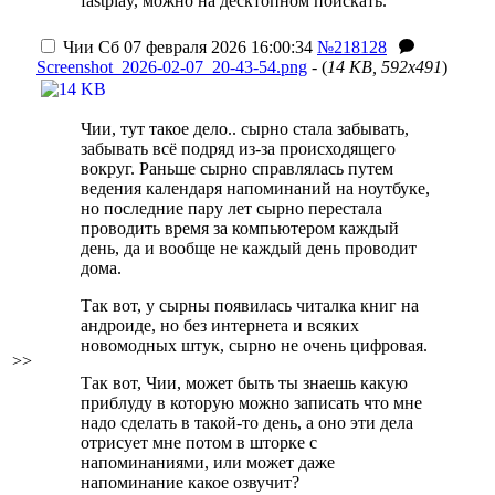
fastplay, можно на десктопном поискать.
Чии
Сб 07 февраля 2026 16:00:34
№218128
Screenshot_2026-02-07_20-43-54.png
- (
14 KB, 592x491
)
Чии, тут такое дело.. сырно стала забывать,
забывать всё подряд из-за происходящего
вокруг. Раньше сырно справлялась путем
ведения календаря напоминаний на ноутбуке,
но последние пару лет сырно перестала
проводить время за компьютером каждый
день, да и вообще не каждый день проводит
дома.
Так вот, у сырны появилась читалка книг на
андроиде, но без интернета и всяких
новомодных штук, сырно не очень цифровая.
>>
Так вот, Чии, может быть ты знаешь какую
приблуду в которую можно записать что мне
надо сделать в такой-то день, а оно эти дела
отрисует мне потом в шторке с
напоминаниями, или может даже
напоминание какое озвучит?