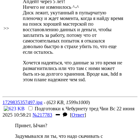
Апдейт через 5 лет!
Ничего не изменилось ^-^
Диск лежит, укутанный в пупырчатую
пленочку и ждет момента, когда я найду время
на поиск хорошей мастерской по
>>
восстановлению данных и деньги, чтобы
заплатить за работу, потому что от
самостоятельных попыток я отказался
довольно быстро в страхе убить то, что еще
если
осталось.
Хочется надеяться, что данные за это время не
размагнитились или что там с ними может
быть из-за долгого хранения. Вроде как, hdd в
этом плане надежнее чем ssd.
1729835357497.jpg
- (
623 KB, 1599x1000
)
Подготовки к Чебурнету тред
Чии
Вс 22 июня
2025 10:58:21
№217783
[
Ответ
]
Привет, Ычан?
Задумывался ли ты, что надо скачивать с