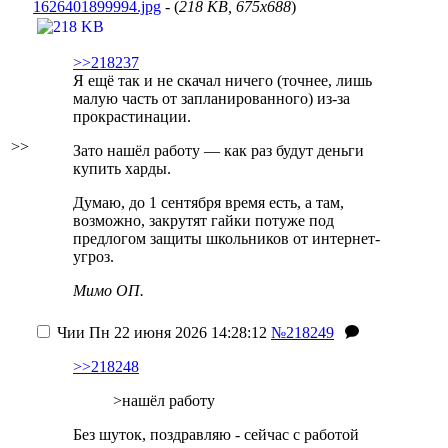
1626401899994.jpg
- (
218 KB, 675x688
)
>>218237
Я ещё так и не скачал ничего (точнее, лишь
малую часть от запланированного) из-за
прокрастинации.
>>
Зато нашёл работу — как раз будут деньги
купить харды.
Думаю, до 1 сентября время есть, а там,
возможно, закрутят гайки потуже под
предлогом защиты школьников от интернет-
угроз.
Мимо ОП.
Чии
Пн 22 июня 2026 14:28:12
№218249
>>218248
>нашёл работу
Без шуток, поздравляю - сейчас с работой