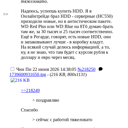
тяжеловато
.
Надеюсь, успеешь купить HDD. Я в
>>
Онлайнтрейде брал HDD - серверные (HC550)
приходили новые, но в антистическом пакете.
WD Red Plus или WD Blue на 8Тб думаю брать
там же, за 30 тысяч и 25 тысяч соответственно.
Ещё в Регарде, говорят, есть новые HDD, они
и запаковывают лучше - в коробку кладут.
На всякий случай делюсь информацией, а то,
ну, я не знаю, что там будет с
курсом рубля к
доллару и евро
через месяц.
Чии
Пн 22 июня 2026 14:38:05
№218250
1739600931650.jpg
- (
216 KB, 800x1131
)
>>218249
> поздравляю
Спасибо
> сейчас с работой тяжеловато