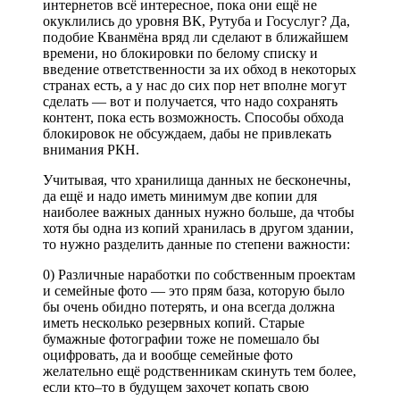
интернетов всё интересное, пока они ещё не
окуклились до уровня ВК, Рутуба и Госуслуг? Да,
подобие Кванмёна вряд ли сделают в ближайшем
времени, но блокировки по белому списку и
введение ответственности за их обход
в некоторых
странах есть, а у нас до сих пор нет
вполне могут
сделать — вот и получается, что надо сохранять
контент, пока есть возможность. Способы обхода
блокировок не обсуждаем, дабы не привлекать
внимания РКН.
Учитывая, что хранилища данных не бесконечны,
да ещё и надо иметь минимум две копии
для
наиболее важных данных нужно больше, да чтобы
хотя бы одна из копий хранилась в другом здании
,
то нужно разделить данные по степени важности:
0) Различные наработки по собственным проектам
и семейные фото — это прям база, которую было
бы очень обидно потерять, и она всегда должна
иметь несколько резервных копий. Старые
бумажные фотографии тоже не помешало бы
оцифровать, да и вообще семейные фото
желательно ещё родственникам скинуть
тем более,
если кто–то в будущем захочет копать свою