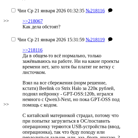
Чии
Ср 21 января 2026 01:32:35
№218116
>>
>>218067
Как дела обстоят?
Чии
Ср 21 января 2026 15:31:59
№218119
>>218116
Да в общем-то всё нормально, только
зажёвываюсь на работе. Ни на какие проекты
времени нет, зато хотя бы платят не ветку с
листочком.
Взял на все сбережения (норм решение,
кстати) Beelink со Strix Halo за 220к рублей,
поднял нейронку - GPT-OSS:120b, игрался
немного с Qwen3-Next, но пока GPT-OSS под
>>
помощь с кодом.
С китайской материнкой страдал, потому что
при попытке загрузиться в ОС/поставить
операционку теряются USB-устройства (ввод,
операционка), так что буду походу или
пердолиться дальше, или, эээ, брать другую..?