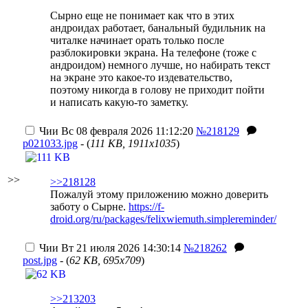
Сырно еще не понимает как что в этих
андроидах работает, банальный будильник на
читалке начинает орать только после
разблокировки экрана. На телефоне (тоже с
андроидом) немного лучше, но набирать текст
на экране это какое-то издевательство,
поэтому никогда в голову не приходит пойти
и написать какую-то заметку.
Чии
Вс 08 февраля 2026 11:12:20
№218129
p021033.jpg
- (
111 KB, 1911x1035
)
>>
>>218128
Пожалуй этому приложению можно доверить
заботу о Сырне.
https://f-
droid.org/ru/packages/felixwiemuth.simplereminder/
Чии
Вт 21 июля 2026 14:30:14
№218262
post.jpg
- (
62 KB, 695x709
)
>>213203