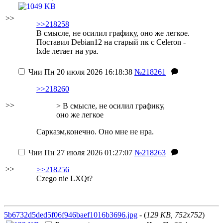
>>
>>218258
В смысле, не осилил графику, оно же легкое.
Поставил Debian12 на старый пк с Celeron -
lxde летает на ура.
Чии
Пн 20 июля 2026 16:18:38
№218261
>>218260
>>
> В смысле, не осилил графику,
оно же легкое
Сарказм,конечно. Оно мне не нра.
Чии
Пн 27 июля 2026 01:27:07
№218263
>>
>>218256
Czego nie LXQt?
5b6732d5ded5f06f946baef1016b3696.jpg
- (
129 KB, 752x752
)