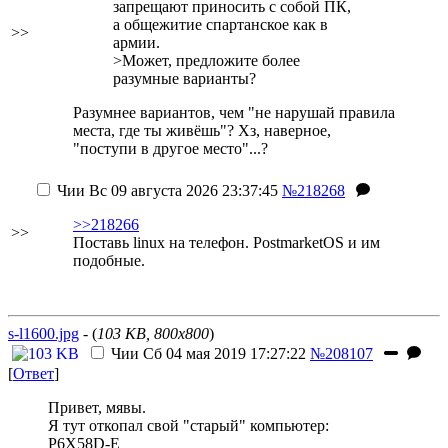
запрещают приносить с собой ПК,
а общежитие спартанское как в
>>
армии.
>Может, предложите более
разумные варианты?
Разумнее вариантов, чем "не нарушай правила
места, где ты живёшь"? Хз, наверное,
"поступи в другое место"...?
Чии
Вс 09 августа 2026 23:37:45
№218268
>>218266
>>
Поставь linux на телефон. PostmarketOS и им
подобные.
s-l1600.jpg
- (
103 KB, 800x800
)
Чии
Сб 04 мая 2019 17:27:22
№208107
[
Ответ
]
Привет, мявы.
Я тут откопал свой "старый" компьютер:
P6X58D-E