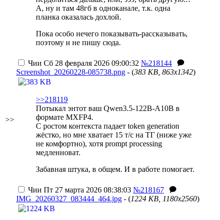
А, ну и там 48гб в одноканале, т.к. одна
планка оказалась дохлой.
Пока особо нечего показывать-рассказывать,
поэтому и не пишу сюда.
Чии
Сб 28 февраля 2026 09:00:32
№218144
Screenshot_20260228-085738.png
- (
383 KB, 863x1342
)
>>218119
Потыкал энтот ваш Qwen3.5-122B-A10B в
формате MXFP4.
>>
С ростом контекста падает token generation
жёстко, но мне хватает 15 т/с на ТГ (ниже уже
не комфортно), хотя prompt processing
медленноват.
Забавная штука, в общем. И в работе помогает.
Чии
Пт 27 марта 2026 08:38:03
№218167
IMG_20260327_083444_464.jpg
- (
1224 KB, 1180x2560
)