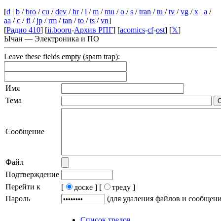
[
d
|
b
/
bro
/
cu
/
dev
/
hr
/
l
/
m
/
mu
/
o
/
s
/
tran
/
tu
/
tv
/
vg
/
x
|
a
/
aa
/
c
/
fi
/
jp
/
rm
/
tan
/
to
/
ts
/
vn
]
[
Радио 410
] [
ii.booru
-
Архив РПГ
] [
acomics
-
cf
-
ost
] [
𝕏
]
Ычан — Электроника и ПО
Leave these fields empty (spam trap):
Имя
Тема
Сообщение
Файл
Подтверждение
Перейти к
[
доске ]
[
треду ]
Пароль
(для удаления файлов и сообщен
Список тредов