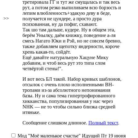
третировала ГГ и тут же смущалась и так весь
рут, а потом резко выпиливаем всю борзость и
лепим влюбленность+эдакую деву в беде,
>>
получается не цундере, а просто дура
психованная, ну да пофиг, схавают.
Так шо там дальше, кудере. Ну в общем эта,
берём Унылку, даём книжку, поведение а-ля
смесь Нагато Юки и Рэй, но не совсем бревно,
также добавляем щепотку яндерности, короче
хрень какая-то, сойдёт.
Ещё давайте натуральную Хацуне Мику
добавим, и чтоб весь рут это типа слом
четвёртой стены!".
И вот весь БЛ такой. Набор кривых шаблонов,
отсылок с очень плохо исполненными ВН-
тропами из-за абсолютного непонимания
базы. Ну и сама тема гипертрофированного
хикканства, популизированная у нас через
NHK — не то чтобы сильно близка средней
итяньке.
Сообщение слишком длинное.
Полный текст
.
Мод "Моё маленькое счастье"
Идущий
Пт 19 июня