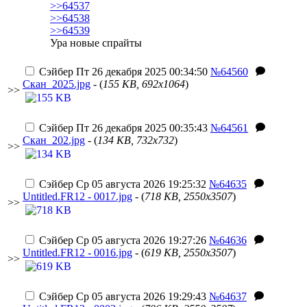
>>64537
>>64538
>>64539
Ура новые спрайты
Сэйбер
Пт 26 декабря 2025 00:34:50
№64560
Скан_2025.jpg
- (
155 KB, 692x1064
)
>>
Сэйбер
Пт 26 декабря 2025 00:35:43
№64561
Скан_202.jpg
- (
134 KB, 732x732
)
>>
Сэйбер
Ср 05 августа 2026 19:25:32
№64635
Untitled.FR12 - 0017.jpg
- (
718 KB, 2550x3507
)
>>
Сэйбер
Ср 05 августа 2026 19:27:26
№64636
Untitled.FR12 - 0016.jpg
- (
619 KB, 2550x3507
)
>>
Сэйбер
Ср 05 августа 2026 19:29:43
№64637