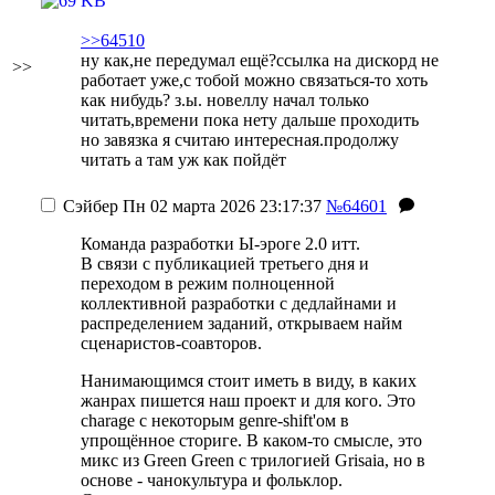
>>64510
ну как,не передумал ещё?ссылка на дискорд не
>>
работает уже,с тобой можно связаться-то хоть
как нибудь? з.ы. новеллу начал только
читать,времени пока нету дальше проходить
но завязка я считаю интересная.продолжу
читать а там уж как пойдёт
Сэйбер
Пн 02 марта 2026 23:17:37
№64601
Команда разработки Ы-эроге 2.0 итт.
В связи с публикацией третьего дня и
переходом в режим полноценной
коллективной разработки с дедлайнами и
распределением заданий, открываем найм
сценаристов-соавторов.
Нанимающимся стоит иметь в виду, в каких
жанрах пишется наш проект и для кого. Это
charage с некоторым genre-shift'ом в
упрощённое сториге. В каком-то смысле, это
микс из Green Green с трилогией Grisaia, но в
основе - чанокультура и фольклор.