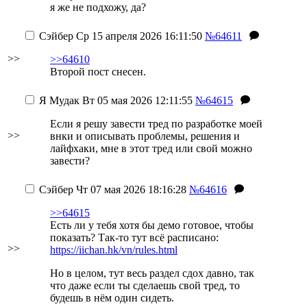
я же не подхожу, да?
Сэйбер
Ср 15 апреля 2026 16:11:50
№64611
>>
>>64610
Второй пост снесен.
Я Мудак
Вт 05 мая 2026 12:11:55
№64615
Если я решу завести тред по разработке моей
>>
внки и описывать проблемы, решения и
лайфхаки, мне в этот тред или свой можно
завести?
Сэйбер
Чт 07 мая 2026 18:16:28
№64616
>>64615
Есть ли у тебя хотя бы демо готовое, чтобы
показать? Так-то тут всё расписано:
>>
https://iichan.hk/vn/rules.html
Но в целом, тут весь раздел сдох давно, так
что даже если ты сделаешь свой тред, то
будешь в нём один сидеть.