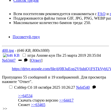
Список тредов
Всем посетителям рекомендуется ознакомиться с
FAQ
и
Поддерживаются файлы типов GIF, JPG, PNG, WEBP раз
Максимальное количество бампов треда: 250.
Посоветуй-тред
400.jpg
- (
646 KB, 800x1000
)
игра
Аниме-кун
Пн 25 марта 2019 20:35:04
№63447
[
Ответ
]
https://drive.google.com/file/d/0B3uEop2V6shiQ1FSTkVy
Пропущено 55 сообщений и 19 изображений. Для просмотра
нажмите "Ответ".
Сэйбер
Сб 18 октября 2025 10:26:27
№64540
>>64534
Скачать старую версию
>>64417
Сюжет
>>63465
>>