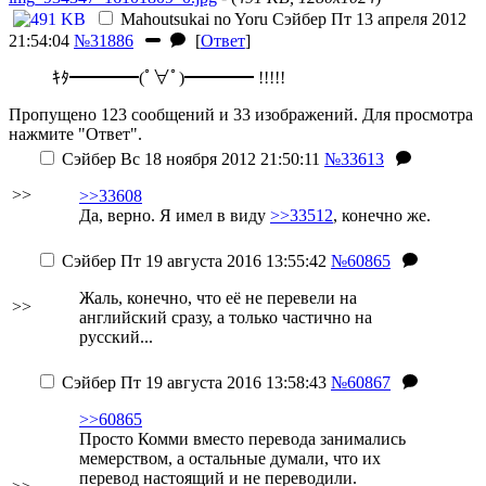
Mahoutsukai no Yoru
Сэйбер
Пт 13 апреля 2012
21:54:04
№31886
[
Ответ
]
ｷﾀ━━━━(ﾟ∀ﾟ)━━━━ !!!!!
Пропущено 123 сообщений и 33 изображений. Для просмотра
нажмите "Ответ".
Сэйбер
Вс 18 ноября 2012 21:50:11
№33613
>>
>>33608
Да, верно. Я имел в виду
>>33512
, конечно же.
Сэйбер
Пт 19 августа 2016 13:55:42
№60865
Жаль, конечно, что её не перевели на
>>
английский сразу, а только частично на
русский...
Сэйбер
Пт 19 августа 2016 13:58:43
№60867
>>60865
Просто Комми вместо перевода занимались
мемерством, а остальные думали, что их
перевод настоящий и не переводили.