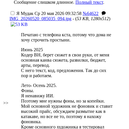
Сообщение слишком длинное.
Полный текст
.
Я Мудак
Ср 20 мая 2026 09:32:58
№64622
IMG_20260520_085035_094.jpg
- (
53 KB, 1280x512
)
Печатаю с телефона кста, потому что дома не
хочу строчить простыни.
Июнь 2025
Кодер ВН, берет сюжет в свои руки, от меня
основная канва сюжета, развилки, бюджет,
арты, перевод.
С него текст, код, предложения. Так до сих
пор и работаем.
Лето- Осень 2025.
Фоны.
Я ненавижу ИИ.
Поэтому мне нужны фоны, но за копейки.
>>
Мой основной художник не фоновик и ставит
высокий прайс, обсуждаем размытие как в
катакаве, но все не то, поэтому я нахожу
фоновика.
Кроме основного художника я тестировал