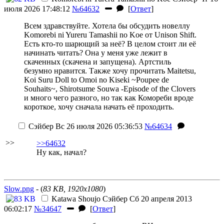
июля 2026 17:48:12
№64632
[
Ответ
]
Всем здравствуйте. Хотела бы обсудить новеллу
Komorebi ni Yureru Tamashii no Koe от Unison Shift.
Есть кто-то шарющий за неё? В целом стоит ли её
начинать читать? Она у меня уже лежит в
скаченных (скачена и запущена). Артстиль
безумно нравится. Также хочу прочитать Maitetsu,
Koi Suru Doll to Omoi no Kiseki ~Poupee de
Souhaits~, Shirotsume Souwa -Episode of the Clovers
и много чего разного, но так как Комореби вроде
короткое, хочу сначала начать её проходить.
Сэйбер
Вс 26 июля 2026 05:36:53
№64634
>>
>>64632
Ну как, начал?
Slow.png
- (
83 KB, 1920x1080
)
Katawa Shoujo
Сэйбер
Сб 20 апреля 2013
06:02:17
№34647
[
Ответ
]