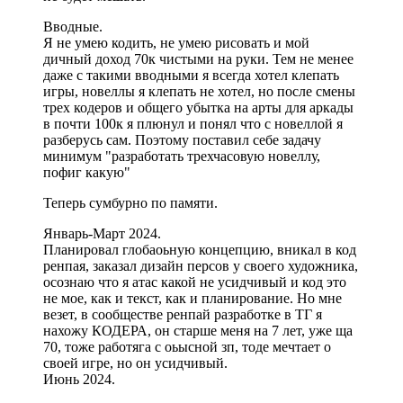
Вводные.
Я не умею кодить, не умею рисовать и мой
дичный доход 70к чистыми на руки. Тем не менее
даже с такими вводными я всегда хотел клепать
игры, новеллы я клепать не хотел, но после смены
трех кодеров и общего убытка на арты для аркады
в почти 100к я плюнул и понял что с новеллой я
разберусь сам. Поэтому поставил себе задачу
минимум "разработать трехчасовую новеллу,
пофиг какую"
Теперь сумбурно по памяти.
Январь-Март 2024.
Планировал глобаоьную концепцию, вникал в код
ренпая, заказал дизайн персов у своего художника,
осознаю что я атас какой не усидчивый и код это
не мое, как и текст, как и планирование. Но мне
везет, в сообществе ренпай разработке в ТГ я
нахожу КОДЕРА, он старше меня на 7 лет, уже ща
70, тоже работяга с оьысной зп, тоде мечтает о
своей игре, но он усидчивый.
Июнь 2024.