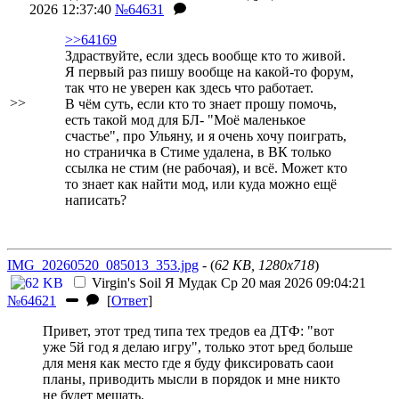
2026 12:37:40
№64631
>>64169
Здраствуйте, если здесь вообще кто то живой.
Я первый раз пишу вообще на какой-то форум,
так что не уверен как здесь что работает.
>>
В чём суть, если кто то знает прошу помочь,
есть такой мод для БЛ- "Моё маленькое
счастье", про Ульяну, и я очень хочу поиграть,
но страничка в Стиме удалена, в ВК только
ссылка не стим (не рабочая), и всё. Может кто
то знает как найти мод, или куда можно ещё
написать?
IMG_20260520_085013_353.jpg
- (
62 KB, 1280x718
)
Virgin's Soil
Я Мудак
Ср 20 мая 2026 09:04:21
№64621
[
Ответ
]
Привет, этот тред типа тех тредов еа ДТФ: "вот
уже 5й год я делаю игру", только этот ьред больше
для меня как место где я буду фиксировать саои
планы, приводить мысли в порядок и мне никто
не будет мешать.