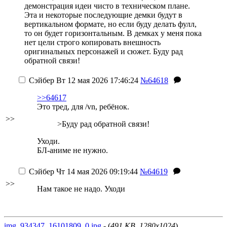
демонстрация идеи чисто в техническом плане.
Эта и некоторые последующие демки будут в
вертикальном формате, но если буду делать фулл,
то он будет горизонтальным. В демках у меня пока
нет цели строго копировать внешность
оригинальных персонажей и сюжет. Буду рад
обратной связи!
Сэйбер
Вт 12 мая 2026 17:46:24
№64618
>>64617
Это тред, для /vn, ребёнок.
>>
>Буду рад обратной связи!
Уходи.
БЛ-аниме не нужно.
Сэйбер
Чт 14 мая 2026 09:19:44
№64619
>>
Нам такое не надо. Уходи
img_934347_16101809_0.jpg
- (
491 KB, 1280x1024
)