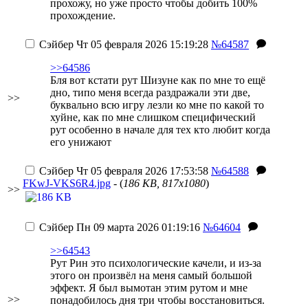
прохожу, но уже просто чтобы добить 100%
прохождение.
Сэйбер
Чт 05 февраля 2026 15:19:28
№64587
>>64586
Бля вот кстати рут Шизуне как по мне то ещё
дно, типо меня всегда раздражали эти две,
>>
буквально всю игру лезли ко мне по какой то
хуйне, как по мне слишком специфический
рут особенно в начале для тех кто любит когда
его унижают
Сэйбер
Чт 05 февраля 2026 17:53:58
№64588
FKwJ-VKS6R4.jpg
- (
186 KB, 817x1080
)
>>
Сэйбер
Пн 09 марта 2026 01:19:16
№64604
>>64543
Рут Рин это психологические качели, и из-за
этого он произвёл на меня самый большой
эффект. Я был вымотан этим рутом и мне
>>
понадобилось дня три чтобы восстановиться.