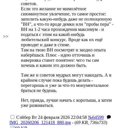
советов.
Если это желание не мимолётное
сиюминутное увлечение, то самое простое:
запилить какую-нибудь даже не полноценную
"ВН", а что-то вроде демки или "пробы пера" -
ВН на 1-2 часа прохождения максимум - и
податься с этим на какой-нибудь
>>
любительский конкурс. Вроде как их ещё
проводят и даже в стиме.
Там на твою ВН посмотрят и заодно опыта
наберёшься. Плюс - идею отточишь и
наверняка станет понятнее: чего ты сам
хочешь и каким это должно быть.
Там же и советов мудрых могут накидать. А в
крайнем случае пока будешь делать -
перегоришь и уже за что-то монументальное
браться не будешь.
Нет, правда, лучше начать с коротыша, а затем
уже развиваться.
Сэйбер
Вт 24 февраля 2026 22:04:58
№64599
IMG_20260206_121418_880.jpg
- (
69 KB, 736x733
)