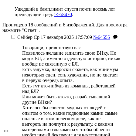
Ушедший в бамплимит спустя почти восемь лет
предыдущий тред:
>>58470
.
Пропущено 18 сообщений и 6 изображений. Для просмотра
нажмите "Ответ".
Сэйбер
Ср 17 декабря 2025 17:57:09
№64555
Товарищи, приветствую вас
Появилось желание запилить свою ВНку. Не
мод к БЛ, а именно отдельную историю, никак
вообще не связанную с БЛ.
Есть задумка, наброски сюжета, как минимум
некоторых сцен, есть художник, но не хватает
в первую очередь опыта.
Есть тут кто-нибудь из команды, работавшей
над БЛ?
Или может быть кто-то, разрабатывавший
другие ВНки?
Хотелось бы советов мудрых от людей с
опытом о том, какие подводные камни самые
опасные в этом нелегком деле, как не
выгореть на полпути к результату, с какими
материалами ознакомиться чтобы обрести
>>
необходимый бекграунд для качественной