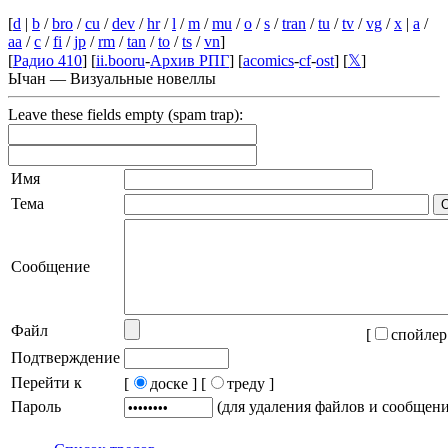
[
d
|
b
/
bro
/
cu
/
dev
/
hr
/
l
/
m
/
mu
/
o
/
s
/
tran
/
tu
/
tv
/
vg
/
x
|
a
/
aa
/
c
/
fi
/
jp
/
rm
/
tan
/
to
/
ts
/
vn
]
[
Радио 410
] [
ii.booru
-
Архив РПГ
] [
acomics
-
cf
-
ost
] [
𝕏
]
Ычан — Визуальные новеллы
Leave these fields empty (spam trap):
Имя
Тема
Сообщение
Файл
[
спойлер
Подтверждение
Перейти к
[
доске ]
[
треду ]
Пароль
(для удаления файлов и сообщен