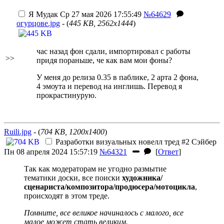
Я Мудак
Ср 27 мая 2026 17:55:49
№64629
огурцове.jpg
- (
445 KB, 2562x1444
)
час назад фон сдали, импортировал с работы
>>
придя пораньше, че как вам мои фоны?
У меня до релиза 0.35 в паблике, 2 арта 2 фона,
4 эмоута и перевод на инглишь. Перевод я
прокрастинурую.
Ruili.jpg
- (
704 KB, 1200x1400
)
Разработки визуальных новелл тред #2
Сэйбер
Пн 08 апреля 2024 15:57:19
№64321
[
Ответ
]
Так как модераторам не угодно размытие
тематики доски, все поиски
художника/
сценариста/композитора/продюсера/мотоцикла
,
происходят в этом треде.
Помните, все великое начиналось с малого, все
малое может стать великим.