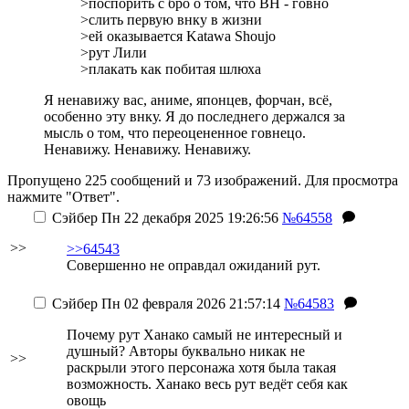
>поспорить с бро о том, что ВН - говно
>слить первую внку в жизни
>ей оказывается Katawa Shoujo
>рут Лили
>плакать как побитая шлюха
Я ненавижу вас, аниме, японцев, форчан, всё,
особенно эту внку. Я до последнего держался за
мысль о том, что переоцененное говнецо.
Ненавижу. Ненавижу. Ненавижу.
Пропущено 225 сообщений и 73 изображений. Для просмотра
нажмите "Ответ".
Сэйбер
Пн 22 декабря 2025 19:26:56
№64558
>>
>>64543
Совершенно не оправдал ожиданий рут.
Сэйбер
Пн 02 февраля 2026 21:57:14
№64583
Почему рут Ханако самый не интересный и
душный? Авторы буквально никак не
>>
раскрыли этого персонажа хотя была такая
возможность. Ханако весь рут ведёт себя как
овощь