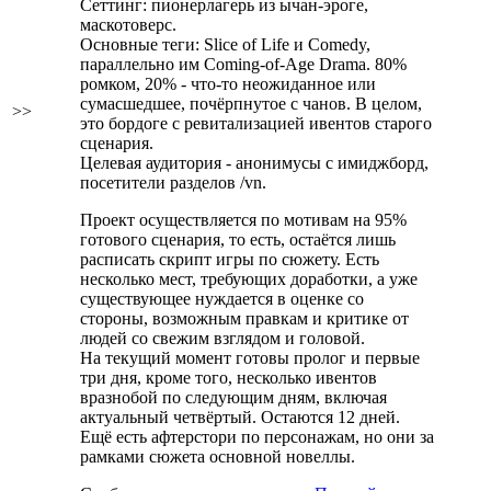
Сеттинг: пионерлагерь из ычан-эроге,
маскотоверс.
Основные теги: Slice of Life и Comedy,
параллельно им Coming-of-Age Drama. 80%
ромком, 20% - что-то неожиданное или
сумасшедшее, почёрпнутое с чанов. В целом,
>>
это бордоге с ревитализацией ивентов старого
сценария.
Целевая аудитория - анонимусы с имиджборд,
посетители разделов /vn.
Проект осуществляется по мотивам на 95%
готового сценария, то есть, остаётся лишь
расписать скрипт игры по сюжету. Есть
несколько мест, требующих доработки, а уже
существующее нуждается в оценке со
стороны, возможным правкам и критике от
людей со свежим взглядом и головой.
На текущий момент готовы пролог и первые
три дня, кроме того, несколько ивентов
вразнобой по следующим дням, включая
актуальный четвёртый. Остаются 12 дней.
Ещё есть афтерстори по персонажам, но они за
рамками сюжета основной новеллы.