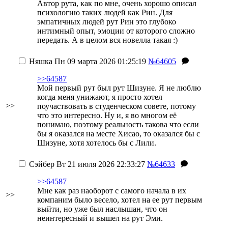
Автор рута, как по мне, очень хорошо описал
психологию таких людей как Рин. Для
эмпатичных людей рут Рин это глубоко
интимный опыт, эмоции от которого сложно
передать. А в целом вся новелла такая :)
Няшка
Пн 09 марта 2026 01:25:19
№64605
>>64587
Мой первый рут был рут Шизуне. Я не люблю
когда меня унижают, я просто хотел
>>
поучаствовать в студенческом совете, потому
что это интересно. Ну и, я во многом её
понимаю, поэтому реальность такова что если
бы я оказался на месте Хисао, то оказался бы с
Шизуне, хотя хотелось бы с Лили.
Сэйбер
Вт 21 июля 2026 22:33:27
№64633
>>64587
Мне как раз наоборот с самого начала в их
>>
компаним было весело, хотел на ее рут первым
выйти, но уже был наслышан, что он
неинтересный и вышел на рут Эми.