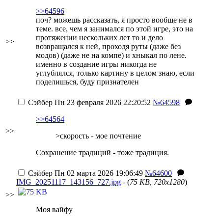
>>64596
поч? можешь рассказать, я просто вообще не в
теме. все, чем я занимался по этой игре, это на
протяжении нескольких лет то и дело
>>
возвращался к ней, проходя руты (даже без
модов) (даже не на компе) и хныкал по лене.
именно в создание игры никогда не
углублялся, только картину в целом знаю, если
поделишься, буду признателен
Сэйбер
Пн 23 февраля 2026 22:20:52
№64598
>>64564
>>
>скорость - мое почтение
Сохранение традиций - тоже традиция.
Сэйбер
Пн 02 марта 2026 19:06:49
№64600
IMG_20251117_143156_727.jpg
- (
75 KB, 720x1280
)
>>
Моя вайфу