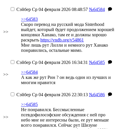
Сэйбер
Ср 04 февраля 2026 08:48:57
№64584
>>64583
Скоро перевод на русский мода Sisterhood
выйдет, который будет продолжением хорошей
>>
концовки Ханако, там ее и должны хорошо
раскрыть
https://vndb.org/v54861
Мне лишь рут Лилли и немного рут Ханако
понравились, остальные мимо.
Сэйбер
Ср 04 февраля 2026 16:34:31
№64585
>>64584
>>
А как же рут Рин ? он ведь один из лучших и
многим нравится
Сэйбер
Ср 04 февраля 2026 22:30:13
№64586
>>64585
Не понравился. Бессмысленные
псевдофилософские обсуждения с ней про
>>
небо мне не интересны были, ее рут меньше
всего понравился. Сейчас рут Шизуне