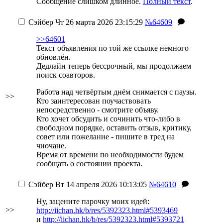
Сообщение слишком длинное.
Полный текст
.
Сэйбер
Чт 26 марта 2026 23:15:29
№64609
>>64601
Текст объявления по той же ссылке немного
обновлён.
Дедлайн теперь бессрочный, мы продолжаем
поиск соавторов.
Работа над четвёртым днём снимается с паузы.
>>
Кто заинтересован поучаствовать
непосредственно - смотрите объяву.
Кто хочет обсудить и сочинить что-либо в
свободном порядке, оставить отзыв, критику,
совет или пожелание - пишите в тред на
чиочане.
Время от времени по необходимости будем
сообщать о состоянии проекта.
Сэйбер
Вт 14 апреля 2026 10:13:05
№64610
Ну, зацените парочку моих идей:
>>
http://iichan.hk/b/res/5392323.html#5393469
и
http://iichan.hk/b/res/5392323.html#5393721