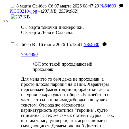
8 марта
Сэйбер
Сб 07 марта 2026 08:47:29
№64603
PICT0210-.jpg
- (
237 KB, 2559x962
)
>>
С 8 марта тяночки-пионерочки.
С 8 марта Лена и Славяна.
Сэйбер
Вт 16 июня 2026 15:18:41
№64630
>>64490
>БЛ это такой проходняковый
проходняк
Для меня это то был даже не проходняк, а
просто плохая пародия на ВНки. Характеры
персонажей (маскотов) по проработке где-то
на уровне каракуль на заборе. Луркоебство и
частые отсылки на имиджборды в визуале с
текстом. Отсюда же абсолютная
карикатурность архетипов "героинь", будто
списанная с тех же самых статей с лурка. "Так,
шо там у нас, цундерки, ага, агрессивные и
смущающиеся. Делаем так, шоб Двачтян