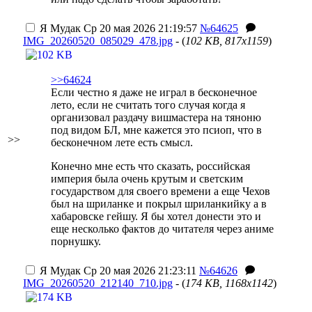
Я Мудак
Ср 20 мая 2026 21:19:57
№64625
IMG_20260520_085029_478.jpg
- (
102 KB, 817x1159
)
>>64624
Если честно я даже не играл в бесконечное
лето, если не считать того случая когда я
организовал раздачу вишмастера на тяноню
под видом БЛ, мне кажется это псиоп, что в
>>
бесконечном лете есть смысл.
Конечно мне есть что сказать, российская
империя была очень крутым и светским
государством для своего времени а еще Чехов
был на шриланке и покрыл шриланкийку а в
хабаровске гейшу. Я бы хотел донести это и
еще несколько фактов до читателя через аниме
порнушку.
Я Мудак
Ср 20 мая 2026 21:23:11
№64626
IMG_20260520_212140_710.jpg
- (
174 KB, 1168x1142
)