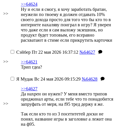
>>64624
Ну и если я смогу, я хочу заработать братан,
>>
неужели по твоему я должен отдавать 10%
своего дохода просто для того что бы кто то в
интернете нахаляву поиграл в игру? Я уверен
что даже если я сам выложу экзешник, но
продукт будет топовым, его всеравно
расхватают в стиме если прикрутить карточки
Сэйбер
Пт 22 мая 2026 16:37:12
№64627
>>
>>64621
Трип гдеа?
Я Мудак
Вс 24 мая 2026 09:15:29
№64628
>>64627
Да нахрен он нужен? У меня вместо трипов
ориджинал арты, если тебе что то понадобится
>>
запруфать от меря, на f95 тред держу я же.
Так если кто то из 3 посетитетей доски не
понял, название игры в заголовке а лежит она
на ф95.