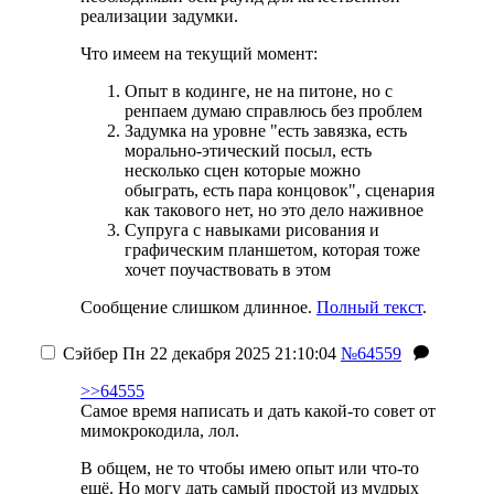
реализации задумки.
Что имеем на текущий момент:
Опыт в кодинге, не на питоне, но с
ренпаем думаю справлюсь без проблем
Задумка на уровне "есть завязка, есть
морально-этический посыл, есть
несколько сцен которые можно
обыграть, есть пара концовок", сценария
как такового нет, но это дело наживное
Супруга с навыками рисования и
графическим планшетом, которая тоже
хочет поучаствовать в этом
Сообщение слишком длинное.
Полный текст
.
Сэйбер
Пн 22 декабря 2025 21:10:04
№64559
>>64555
Самое время написать и дать какой-то совет от
мимокрокодила, лол.
В общем, не то чтобы имею опыт или что-то
ещё. Но могу дать самый простой из мудрых