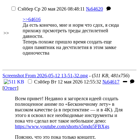
Сэйбер
Ср 20 мая 2026 08:48:11
№64620
>>64616
Да есть конечно, мне и норм что сдох, я сюда
прихожу прсмотреть треды дестилетней
>>
давности.
Теперь похоже пришло время создать еще
один памятник на десчтилетия в этом замке
одиночества
Screenshot From 2026-05-12 13-51-32.png
- (
511 KB, 481x756
)
Сэйбер
Вт 12 мая 2026 12:55:32
№64617
[
Ответ
]
Всем привет! Недавно я загорелся идеей создать
полноценное аниме по «Бесконечному лету» в
высоком качестве (а в перспективе — и в 4K). Для
этого я освоил все необходимые инструменты и
пока что сделал вот такое небольшое демо:
https://www.youtube.com/shorts/s5mdq5FBXgs
Поясню, что это пока только концепт,