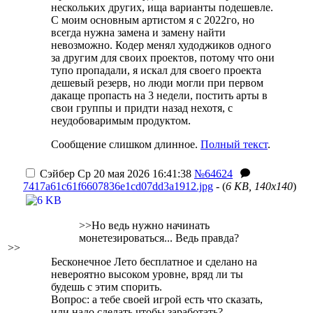
нескольких других, ища варианты подешевле.
С моим основным артистом я с 2022го, но
всегда нужна замена и замену найти
невозможно. Кодер менял худоджиков одного
за другим для своих проектов, потому что они
тупо пропадали, я искал для своего проекта
дешевый резерв, но люди могли при первом
дакаще пропасть на 3 недели, постить арты в
свои группы и придти назад нехотя, с
неудобоваримым продуктом.
Сообщение слишком длинное.
Полный текст
.
Сэйбер
Ср 20 мая 2026 16:41:38
№64624
7417a61c61f6607836e1cd07dd3a1912.jpg
- (
6 KB, 140x140
)
>>Но ведь нужно начинать
монетезироваться... Ведь правда?
>>
Бесконечное Лето бесплатное и сделано на
невероятно высоком уровне, вряд ли ты
будешь с этим спорить.
Вопрос: а тебе своей игрой есть что сказать,
или надо сделать чтобы заработать?