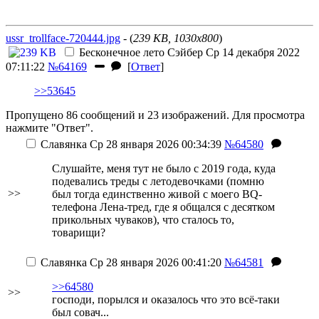
ussr_trollface-720444.jpg
- (
239 KB, 1030x800
)
Бесконечное лето
Сэйбер
Ср 14 декабря 2022
07:11:22
№64169
[
Ответ
]
>>53645
Пропущено 86 сообщений и 23 изображений. Для просмотра
нажмите "Ответ".
Славянка
Ср 28 января 2026 00:34:39
№64580
Слушайте, меня тут не было с 2019 года, куда
подевались треды с летодевочками (помню
>>
был тогда единственно живой с моего BQ-
телефона Лена-тред, где я общался с десятком
прикольных чуваков), что сталось то,
товарищи?
Славянка
Ср 28 января 2026 00:41:20
№64581
>>64580
>>
господи, порылся и оказалось что это всё-таки
был совач...