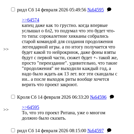
ридл
Сб 14 февраля 2026 05:49:56
№64595
>>64574
капец даже как то грустно. когда впервые
услышал о бл2, то подумал что это будет что-
то типа: сорокалетние хикканы собрались
старой командой для создания продолжения
легендарной игры. а по итогу получается что
>>
будет какой то нейрокринж, даже фоны взяты
будут с первой части, сюжет будет +- такой же,
просто "переиздание". удивительно, что такие
"продолжения" не выходили каждый год, а
надо было ждать аж 13 лет. все эти скандалы с
ии.. а после выходок риты вообще хочется
верить что проект закроют.
Кроля
Сб 14 февраля 2026 06:33:20
№64596
>>64595
>>
То, что это проект Ритана, уже о многом
должно было сказать.
ридл
Сб 14 февраля 2026 08:15:00
№64597