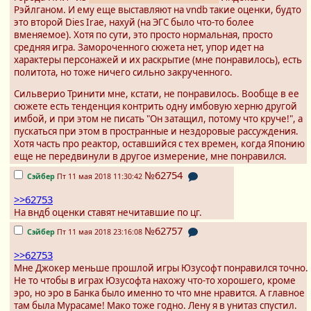
Рэйлганом. И ему еще выставляют на vndb такие оценки, будто
это второй Dies Irae, нахуй (на ЭГС было что-то более
вменяемое). Хотя по сути, это просто нормальная, просто
средняя игра. Замороченного сюжета нет, упор идет на
характеры персонажей и их раскрытие (мне понравилось), есть
политота, но тоже ничего сильно закрученного.
Сильверио Тринити мне, кстати, не понравилось. Вообще в ее
сюжете есть тенденция контрить одну имбовую херню другой
имбой, и при этом не писать "Он затащил, потому что круче!", а
пускаться при этом в пространные и нездоровые рассуждения.
Хотя часть про реактор, оставшийся с тех времен, когда Японию
еще не передвинули в другое измерение, мне понравился.
№62754
Сэйбер
Пт 11 мая 2018 11:30:42
>>62753
На вндб оценки ставят нечитавшие по цг.
№62757
Сэйбер
Пт 11 мая 2018 23:16:08
>>62753
Мне Джокер меньше прошлой игры Юзусофт понравился точно.
Не то чтобы в играх Юзусофта нахожу что-то хорошего, кроме
эро, но эро в Банка было именно то что мне нравится. А главное
там была Мурасаме! Мако тоже годно. Лену я в унитаз спустил.