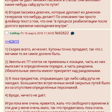
которые не дают никаких пассивок и статов. Они анлокают
какие-нибудь сайд-руты по пути?
4) Вторая пассивка девочек, которые дропают из демонов-
генералов что-нибудь делает? По описанию там просто
флейвор текст о том, что они "в процессе реабилитации после
долгого времени нахождения внутри".
№62622
Сэйбер
Пт 16 марта 2018 11:34:05
>>62615
1) Скорее всего, исчезнет. Купоны точно прпадают, так что с
мечами то же самое должно быть.
2) Эвенты из ??? клеток не привязаны к локации, часть из них
вылезает в определённом порядке, а часть рандомна.
Обязательные эвенты имеют приоритет над рандомными.
3) Я пока предметов, открывающих где-либо сайд руты не
находил. Большинство встреченных мной закрытых путей было
из-за отсутствия определённых персонажей.
4) Вроде, ничего не даёт.
Игра пока мне очень нравится, жаль что свободного времени в
эти дни у меня очень мало, так что продвигаюсь пока очень