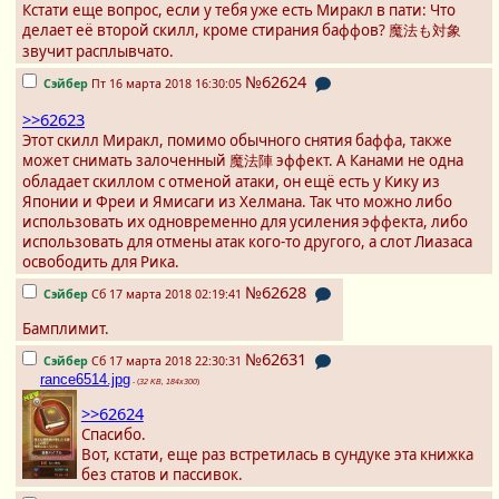
Кстати еще вопрос, если у тебя уже есть Миракл в пати: Что
делает её второй скилл, кроме стирания баффов? 魔法も対象
звучит расплывчато.
№62624
Сэйбер
Пт 16 марта 2018 16:30:05
>>62623
Этот скилл Миракл, помимо обычного снятия баффа, также
может снимать залоченный 魔法陣 эффект. А Канами не одна
обладает скиллом с отменой атаки, он ещё есть у Кику из
Японии и Фреи и Ямисаги из Хелмана. Так что можно либо
использовать их одновременно для усиления эффекта, либо
использовать для отмены атак кого-то другого, а слот Лиазаса
освободить для Рика.
№62628
Сэйбер
Сб 17 марта 2018 02:19:41
Бамплимит.
№62631
Сэйбер
Сб 17 марта 2018 22:30:31
rance6514.jpg
- (
32 KB, 184x300
)
>>62624
Спасибо.
Вот, кстати, еще раз встретилась в сундуке эта книжка
без статов и пассивок.