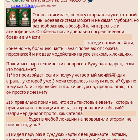
Сэйбер
Чт 15 марта 2018 18:12:28
rance7315.jpg
- (
43 KB, 301x223
)
Очень затягивает, не могу оторваться уже который
день. Боевая система может и не самая глубокая, но
разнообразная, а боссфайты интересные и
атмосферные. Особенно после довольно посредственной
боевки в 9 части
(ну это моё мнение, возможно я переиграл в
более качественные трпг такого рода)
- заходит отлично. Хотя,
конечно же, большую часть фана я получаю от сюжета,
персонажей и их взаимодействия на уже знакомых локациях.
Появилась пара технических вопросов. Буду благодарен, если
кто подскажет:
1) Что произойдет, если я получу четвертый меч(戦果) для
страны, у которой уже 3 меча собралось по пути квеста? Судя по
тому как Алиссофт любит потолки ресурсов, предполагаю, что
он просто исчезнет?
2) Я правильно понимаю, что есть текстовые эвенты, которые
привязаны не к локации квеста, а к хронологии событий?
Например диалог про то, как Сателла
предлагает Рансу стать её
апостолом
будет в любой локации на первом(или втором, не
помню) ходу, да?
3) Видел пару раз в сундуках карты с вещами/артефактами,