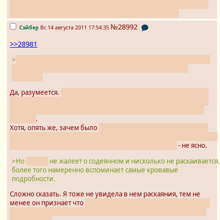
синдзи, ясно что он это делал не в первый раз. Он со знанием
дела рассуждает о преимуществах топора или пилы.
№28992
Сэйбер
Вс 14 августа 2011 17:54:35
>>28981
>
там было еще пять или шесть зверски растерзанных трупов.
Хочешь сказать, что после всего этого к нему вернулся
рассудок?
Да, разумеется.
На протяжении целых шести лет он никого не
убивал, тихо-мирно работал психологом в госпитале. Если бы
рассудок к нему НЕ вернулся, он так и продолжал бы дальше
убивать
.
Хотя, опять же, зачем было
ВНЕЗАПНО сводить с ума Кусаку и
Синдзи (кстати, Синдзи ведь тоже до этого пять лет жил в Токио,
никого не убивая, пока его не обработал Рокушики)
- не ясно.
>Но
доктор
не жалеет о содеянном и нисколько не раскаивается,
более того намеренно вспоминает самые кровавые
подробности.
Сложно сказать. Я тоже не увидела в нем раскаяния, тем не
менее он признает что
события 6 лет назад были вызваны его
помешательством, и что никакого права судить грешников у