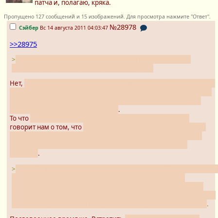
патча и, полагаю, кряка.
Пропущено 127 сообщений и 15 изображений. Для просмотра нажмите "Ответ".
№28978
Сэйбер
Вс 14 августа 2011 04:03:47
>>28975
>
Мальчик сказал что он наконец нашёл свою маму, а это
вероятнее всего мог сказать лишь Шинджи.
Нет,
Синдзи - это человек везущий с собой "куклу" без рук и ног,
разумеется (эта сцена в поезде появляется только в том случае,
если Синдзи удается убежать, прихватив с собой труп Токо с
ампутированными конечностями)
.
То что
мальчик начинает считать тело Токо своей мамой
говорит нам о том, что
от увиденного он тронулся рассудком -
точно также, как в свое время сошел с ума сам Синдзи, из-за
психологического шока начав считать труп Мисы своей
матерью
.
>
То что 2 психопата нашли друг друга и по случайному стечению
обстоятельств у мальчика не было мамы и по столь же
случайному стечению обстоятельств он увидев то, что было
внутри яйца, признал как свою маму (или ок, если парниша был
здоров но тут же сошёл с ума) - ну не верю, вот вообще никак
.