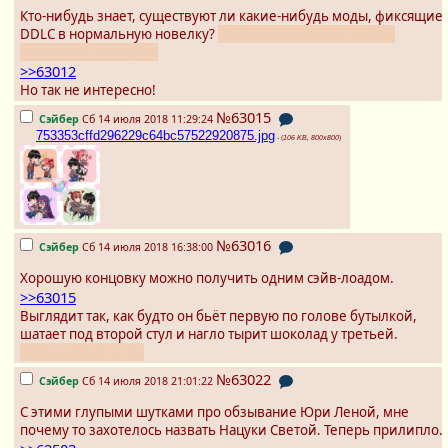
Кто-нибудь знает, существуют ли какие-нибудь моды, фиксящие
DDLC в нормальную новелку?
inb4: откуда им взяться без
оригинального арта?
>>63012
Но так не интересно!
№63015
Сэйбер
Сб 14 июля 2018 11:29:24
753353cffd296229c64bc57522920875.jpg
- (
106 KB, 800x800
)
№63016
Сэйбер
Сб 14 июля 2018 16:38:00
Хорошую концовку можно получить одним сэйв-лоадом.
>>63015
Выглядит так, как будто он бьёт первую по голове бутылкой,
шатает под второй стул и нагло тырит шоколад у третьей.
Хорошая картинка.
№63022
Сэйбер
Сб 14 июля 2018 21:01:22
С этими глупыми шутками про обзывание Юри Леной, мне
почему то захотелось назвать Нацуки Светой. Теперь прилипло.