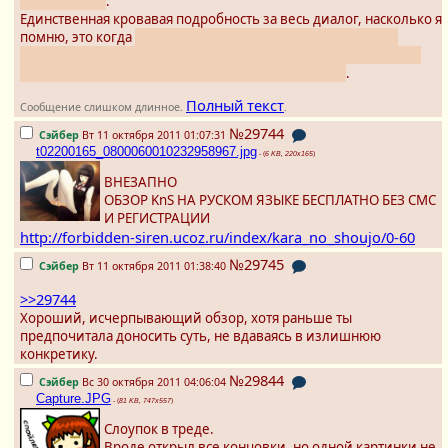
него не было
.
Единственная кровавая подробность за весь диалог, насколько я
помню, это когда
Рокушики говорит как скормил ребенка
первой жертве. Не стоит также забывать, что он сознательно
пытается вывести гг из себя, чтобы тот выстрелил
.
Полный текст
Сообщение слишком длинное.
.
№29744
Сэйбер
Вт 11 октября 2011 01:07:31
t02200165_0800060010232958967.jpg
- (
6 KB, 220x165
)
ВНЕЗАПНО
ОБЗОР KnS НА РУСКОМ ЯЗЫКЕ БЕСПЛАТНО БЕЗ СМС
И РЕГИСТРАЦИИ
http://forbidden-siren.ucoz.ru/index/kara_no_shoujo/0-60
№29745
Сэйбер
Вт 11 октября 2011 01:38:40
>>29744
Хороший, исчерпывающий обзор, хотя раньше ты
предпочитала доносить суть, не вдаваясь в излишнюю
конкретику.
№29844
Сэйбер
Вс 30 октября 2011 04:06:04
Capture.JPG
- (
81 KB, 747x557
)
Слоупок в треде.
Вроде открыл все концовки, но одной картинки не