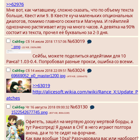
>>62976
Мне вот, как читавшему, сложно сказать, что по объему текста
больше, Квест или 9. В Квесте куча маленьких опциональных
диалогов, помимо главного сюжета и Магнума. И геймплей
однозначно растягивает игру на много часов. А девятка на 90%
состоит из текста, прочел её буквально за 2-3 дня.
№63019
Сэйбер
Сб 14 июля 2018 17:57:06
`.png
- (
12 KB, 1920x288
)
Сейбы, можете поделиться апдейтами для 10
Ранса? 1.03-0.4. Попробовал разные прокси, ошибка со всеми.
№63024
Сэйбер
Сб 14 июля 2018 22:09:51
69669052_p0_master1200.jpg
- (
470 KB, 1200x675
)
>>63019
http://alicesoft.wikia.com/wiki/Rance_X:Update_P
atches
№63130
Сэйбер
Чт 16 августа 2018 09:00:32
1522542677745.png
- (
837 KB, 800x1100
)
Офигеть, зашёл на мертвую доску мертвой борды, а
тут Рансотред! Я думал в СНГ в него играют полтора
анона, да и то те сидят на форчане.
Как вам вообще 10ка? Разочаровала вас или наоборот?