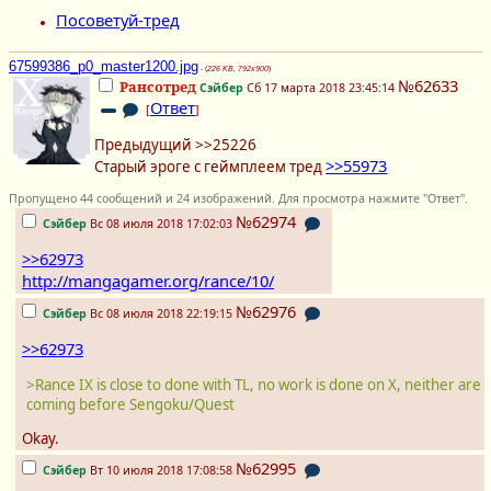
Посоветуй-тред
67599386_p0_master1200.jpg
- (
226 KB, 792x900
)
№62633
Рансотред
Сэйбер
Сб 17 марта 2018 23:45:14
Ответ
[
]
Предыдущий >>25226
>>55973
Старый эроге с геймплеем тред
Пропущено 44 сообщений и 24 изображений. Для просмотра нажмите "Ответ".
№62974
Сэйбер
Вс 08 июля 2018 17:02:03
>>62973
http://mangagamer.org/rance/10/
№62976
Сэйбер
Вс 08 июля 2018 22:19:15
>>62973
>Rance IX is close to done with TL, no work is done on X, neither are
coming before Sengoku/Quest
Okay.
№62995
Сэйбер
Вт 10 июля 2018 17:08:58