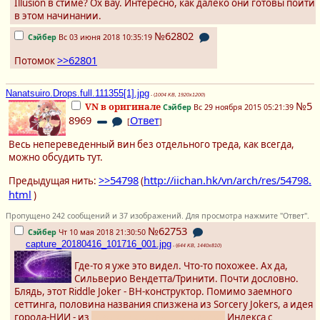
Illusion в стиме? Ох вау. Интересно, как далеко они готовы пойти
в этом начинании.
№62802
Сэйбер
Вс 03 июня 2018 10:35:19
>>62801
Потомок
Nanatsuiro.Drops.full.111355[1].jpg
- (
1004 KB, 1920x1200
)
№5
VN в оригинале
Сэйбер
Вс 29 ноября 2015 05:21:39
8969
Ответ
[
]
Весь непереведенный вин без отдельного треда, как всегда,
можно обсудить тут.
>>54798
http://iichan.hk/vn/arch/res/54798.
Предыдущая нить:
(
html
)
Пропущено 242 сообщений и 37 изображений. Для просмотра нажмите "Ответ".
№62753
Сэйбер
Чт 10 мая 2018 21:30:50
capture_20180416_101716_001.jpg
- (
644 KB, 1440x810
)
Где-то я уже это видел. Что-то похожее. Ах да,
Сильверио Вендетта/Тринити. Почти дословно.
Блядь, этот Riddle Joker - ВН-конструктор. Помимо заемного
сеттинга, половина названия спизжена из Sorcery Jokers, а идея
города-НИИ - из
советских закрытых городов
Индекса с