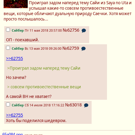
Проиграл задом наперед тему Сайи из Saya no Uta и
услышал какие-то совсем противоестественные
вещи, которые обличают дуальную природу Саечки. Хотя может
просто послышалось...
№62756
Сэйбер
Пт 11 мая 2018 20:57:00
ОП - поехавший.
№62759
Сэйбер
Вс 13 мая 2018 09:26:00
>>62755
>Проиграл задом наперед тему Сайи
Но зачем?
> совсем противоестественные вещи
А самой ВН не хватает?
№63018
Сэйбер
Сб 14 июля 2018 17:16:22
>>62755
Хоть бы поделился шедевром.
65a084.png