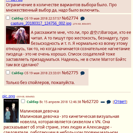
Ограничение в количестве вариантов выбора было. Про
множественный выбор да, надо было включить.
№62774
Сэйбер
Сб 19 мая 2018 22:57:57
capture_20180317_124756_002.jpg
- (
274 KB, 800x597
)
А расскажите мне, что ли, про 虚空のBaroque, кто ее
читал. А то пишут про жестокость, безнадегу, гуро
безысходность и т. п. Я нормально ко всему этому
отношусь, так-то, но когда начинается сознательное нагнетание
пиздеца - это не очень хорошо. Список создателей тоже
заставляеть призадуматься. Надеюсь, не в стиле Маггот Бэйтс
там все сделано?
№62775
Сэйбер
Сб 19 мая 2018 23:33:01
Только без спойлеров, пожалуйста.
pic.png
- (
319 KB, 569x892
)
№62720
Ответ
Сэйбер
Вс 15 апреля 2018 12:46:38
[
]
Малиновая девочка
Малиновая девочка - это кинетическая визуальная
новелла, которая является сиквелом к VN. Она
рассказывает об этой стране, этих людях и Александре -
следователе, работающем в небольшом провинциальном