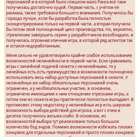
персонажей и в которой было слишком мало Ранса всё таки
получилась достаточно куцей. Первая часть, с учётом её
размаха, также требовала большего внимания. Получилось бы
гораздо лучше, если бы разработка была полностью
сконцентрирована только на первой части, а вторая получила
бы потом свой полноценный цикл производства. Но, вероятно,
стремление завершить серию у разработчиков возобладало, и
получилась огромная эпичная игра, в которой ряд аспектов так
и остался недоработанным.
Меня сильно не удовлетворило крайне слабое использование
возможностей нелинейности в первой части. Если сравнивать
игры с линейной подачей сюжета с нелинейными, то у
линейных есть есть преимущество в возможности полноценно
использовать весь набор доступных персонажей в сюжете. У
нелинейных же набор обязательных персонажей очень
ограничен, а у необязательных участие, в основном,
ограничено имеющими к ним отношение отрезками игры, а
потом они из сюжета игры практически полностью выпадают. В
противовес этому недостатку у нелинейных игр есть широкая
возможность выбора действий для игрока, а вот с этим в
десятке получилось весьма слабо. В основном, из
возможностей выбора тут реализовано только большое
количество бэд эндов. Помимо возможности избежать плохих
концовок для отдельных персонажей и просто плохих концовок