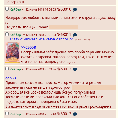
не вариант.
№63010
Сэйбер
Чт 12 июля 2018 16:04:03
Нездоровую любовь к выпиливанию себя и окружающих, вижу
я.
Ох уж эти японцы... whait
он же не японец!
№63011
Сэйбер
Чт 12 июля 2018 21:01:53
1333b6d540d21e7144a5dfe5a6b1b229.jpg
- (
86 KB, 564x807
)
>>63008
Воспринимай сабж проще: это проба пера или можно
сказать "затравка" автора, перед тем, как он выпустит
что-то по-настоящему стоящее.
№63012
Сэйбер
Чт 12 июля 2018 21:49:36
>>63011
Проще там совсем всё просто. Автор утомился и решил
закончить пока не вышел долгострой.
Как оно обычно и бывает.
А хорошая концовка всего лишь бонус, полученный
косметическими правками плохой. Как она собственно и
подаётся автором в прощальной записке.
В законченном виде игра имеет только первое прохождение.
№63013
Сэйбер
Чт 12 июля 2018 21:55:40