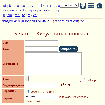
d
b
bro
cu
dev
hr
l
m
mu
o
[
|
/
/
/
/
/
/
/
/
s
tran
tu
tv
vg
x
a
aa
c
fi
j
/
/
/
/
/
/
|
/
/
/
/
p
rm
tan
to
ts
vn
/
/
/
/
/
]
Радио 410
ii.booru
Архив РПГ
acomics
cf
ost
𝕏
[
] [
-
] [
-
-
] [
]
Ычан — Визуальные новеллы
Имя
Тема
Сообщение
Файл
[
спойлер ]
Подтверждение
Перейти к
[
доске ]
[
треду ]
(для удаления файлов и
Пароль
сообщений)