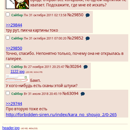
хватает. Подскажите, где мне её искать?
№29850
Сэйбер
Пн 31 октября 2011 02:13:58
>>29844
тру рут, пикча картины токо
№29852
Сэйбер
Пн 31 октября 2011 07:00:20
>>29850
Точно, спасибо. Непонятно только, почему она не открылась в
галерее.
№30264
Сэйбер
Вс 27 ноября 2011 20:25:47
1122.jpg
- (
26 KB, 522x178
)
Бамп.
У кого-нибудь есть сканы этой штуки?
№63094
Сэйбер
Вт 31 июля 2018 20:45:19
>>29744
Про вторую тоже есть
http://forbidden-siren.ru/index/kara_no_shoujo_2/0-265
header.jpg
- (
42 KB, 460x215
)