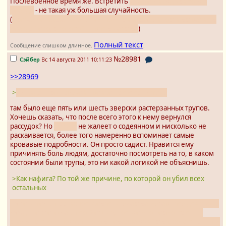
Послевоенное время же. Встретить
какого-нибудь сироту в
поезде
- не такая уж большая случайность.
(
Особенно после того как он по чистой случайности встретил в
поезде Токо, с которой играл в детстве
)
Полный текст
Сообщение слишком длинное.
.
№28981
Сэйбер
Вс 14 августа 2011 10:11:23
>>28969
>
Инцидент со шлюхой произошел 6 лет назад.
там было еще пять или шесть зверски растерзанных трупов.
Хочешь сказать, что после всего этого к нему вернулся
рассудок? Но
доктор
не жалеет о содеянном и нисколько не
раскаивается, более того намеренно вспоминает самые
кровавые подробности. Он просто садист. Нравится ему
причинять боль людям, достаточно посмотреть на то, в каком
состоянии были трупы, это ни какой логикой не объяснишь.
>Как нафига? По той же причине, по которой он убил всех
остальных
Ну тогда он бы ее использовал в качестве материала для своих
нужд. Но этого не было. Хотя да, только что посмотрел - из
сцены первого показанного в новелле убийства, совершенным