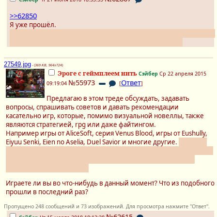
>>62850
Я уже прошёл.
Хуже всего очень частые неуместные шутки от авторов, которые
нарушают и так хлипкую атмосферу. Это самое худшее
27549.jpg
- (
369 KB, 964x724
)
Эроге с геймплеем нить
Сэйбер
Ср 22 апреля 2015
№55973
Ответ
09:19:04
[
]
Предлагаю в этом треде обсуждать, задавать
вопросы, спрашивать советов и давать рекомендации
касательно игр, которые, помимо визуальной новеллы, также
являются стратегией, rpg или даже файтингом.
Например игры от AliceSoft, серия Venus Blood, игры от Eushully,
Eiyuu Senki, Eien no Aselia, Duel Savior и многие другие.
Не знаю,
стоит ли отнести игры Gustа сюда же, не смотря на отсутствие эро
контента и принадлежность к консолям. Все же там больше
выражена rpg, нежели vn.
Играете ли вы во что-нибудь в данный момент? Что из подобного
прошли в последний раз?
Пропущено 248 сообщений и 73 изображений. Для просмотра нажмите "Ответ".
№62615