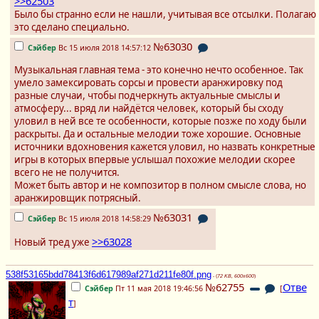
>>62503
Было бы странно если не нашли, учитывая все отсылки. Полагаю
это сделано специально.
№63030
Сэйбер
Вс 15 июля 2018 14:57:12
Музыкальная главная тема - это конечно нечто особенное. Так
умело замексировать сорсы и провести аранжировку под
разные случаи, чтобы подчеркнуть актуальные смыслы и
атмосферу... вряд ли найдётся человек, который бы сходу
уловил в ней все те особенности, которые позже по ходу были
раскрыты. Да и остальные мелодии тоже хорошие. Основные
источники вдохновения кажется уловил, но назвать конкретные
игры в которых впервые услышал похожие мелодии скорее
всего не не получится.
Может быть автор и не композитор в полном смысле слова, но
аранжировщик потрясный.
№63031
Сэйбер
Вс 15 июля 2018 14:58:29
>>63028
Новый тред уже
538f53165bdd78413f6d617989af271d211fe80f.png
- (
72 KB, 600x600
)
№62755
Отве
Сэйбер
Пт 11 мая 2018 19:46:56
[
т
]