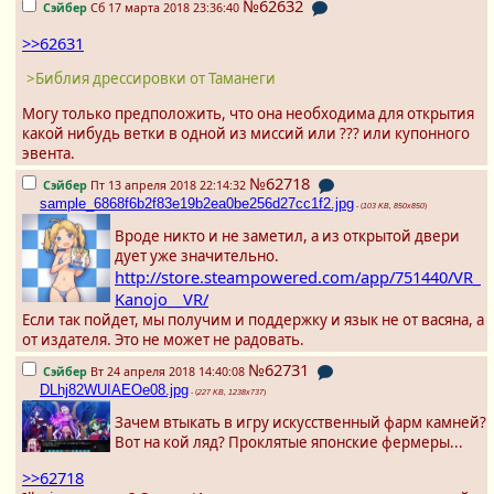
№62632
Сэйбер
Сб 17 марта 2018 23:36:40
>>62631
>Библия дрессировки от Таманеги
Могу только предположить, что она необходима для открытия
какой нибудь ветки в одной из миссий или ??? или купонного
эвента.
№62718
Сэйбер
Пт 13 апреля 2018 22:14:32
sample_6868f6b2f83e19b2ea0be256d27cc1f2.jpg
- (
103 KB, 850x850
)
Вроде никто и не заметил, а из открытой двери
дует уже значительно.
http://store.steampowered.com/app/751440/VR_
Kanojo__VR/
Если так пойдет, мы получим и поддержку и язык не от васяна, а
от издателя. Это не может не радовать.
№62731
Сэйбер
Вт 24 апреля 2018 14:40:08
DLhj82WUIAEOe08.jpg
- (
227 KB, 1238x737
)
Зачем втыкать в игру искусственный фарм камней?
Вот на кой ляд? Проклятые японские фермеры...
>>62718