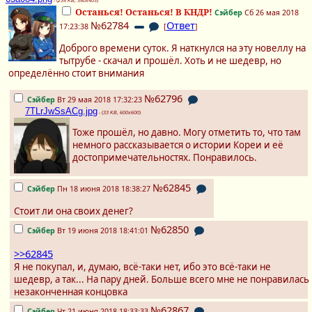
- (
235 KB, 350x403
)
Останься! Останься! В КНДР!
Сэйбер
Сб 26 мая 2018
№62784
Ответ
17:23:38
[
]
Доброго времени суток. Я наткнулся на эту новеллу на
тытрубе - скачал и прошёл. Хоть и не шедевр, но
определённо стоит внимания
№62796
Сэйбер
Вт 29 мая 2018 17:32:23
7TLrJwSsACg.jpg
- (
33 KB, 600x600
)
Тоже прошёл, но давно. Могу отметить то, что там
немного рассказывается о истории Кореи и её
достопримечательностях. Понравилось.
№62845
Сэйбер
Пн 18 июня 2018 18:38:27
Стоит ли она своих денег?
№62850
Сэйбер
Вт 19 июня 2018 18:41:01
>>62845
Я не покупал, и, думаю, всё-таки нет, ибо это всё-таки не
шедевр, а так... На пару дней. Больше всего мне не понравилась
незаконченная концовка
№62867
Сэйбер
Чт 21 июня 2018 18:33:33