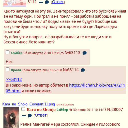
3112
Ответ
[
]
Как-то наткнулся на эту вн. Заинтересовало что это русскоязычная
вн на тему юри. Поиграл и не понял - разработка заброшена на
половине была что ли? Доделывать её не будут? Вообще как
какую-нибудь концовку получить кроме той где Лариса одна
остаётся?
Ну и бонусом вопрос - её разрабатывали те же люди что и
Бесконечное Лето или нет?
№63113
Сэйбер
Сб 04 августа 2018 12:33:25
Нет.
№63114
Кроля
Сб 04 августа 2018 16:57:08
>>63112
https://iichan.hk/b/res/47211
ВН закончена, но автор обитает в
05.html
и пилит комикс.
Kara_no_Shojo_Coverart[1].png
- (
145 KB, 252x364
)
№28067
Kara no Shoujo
Сэйбер
Чт 30 июня 2011 10:14:13
Ответ
[
]
Релиз Мангагеймера состоялся. Ожидаем голосового