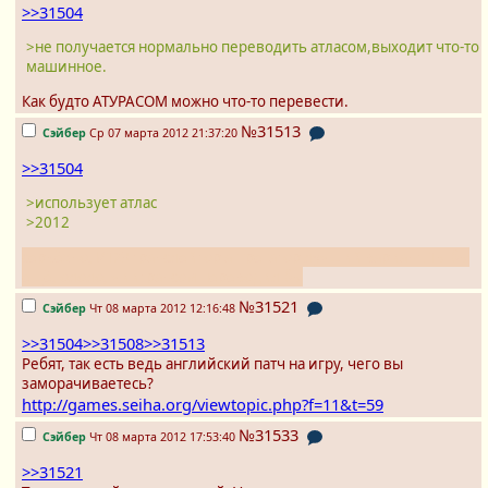
>>31504
>не получается нормально переводить атласом,выходит что-то
машинное.
Как будто АТУРАСОМ можно что-то перевести.
№31513
Сэйбер
Ср 07 марта 2012 21:37:20
>>31504
>использует атлас
>2012
серьёзно, ИТХ+транслейтор аггрегатор лучший вариант. Ты бы
ещё, ололо, чиитрансом переводил бы
№31521
Сэйбер
Чт 08 марта 2012 12:16:48
>>31504
>>31508
>>31513
Ребят, так есть ведь английский патч на игру, чего вы
заморачиваетесь?
http://games.seiha.org/viewtopic.php?f=11&t=59
№31533
Сэйбер
Чт 08 марта 2012 17:53:40
>>31521