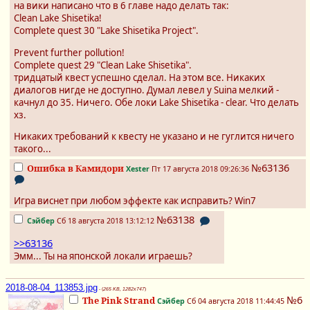
на вики написано что в 6 главе надо делать так:
Clean Lake Shisetika!
Complete quest 30 "Lake Shisetika Project".
Prevent further pollution!
Complete quest 29 "Clean Lake Shisetika".
тридцатый квест успешно сделал. На этом все. Никаких
диалогов нигде не доступно. Думал левел у Suina мелкий -
качнул до 35. Ничего. Обе локи Lake Shisetika - clear. Что делать
хз.
Никаких требований к квесту не указано и не гуглится ничего
такого...
№63136
Ошибка в Камидори
Xester
Пт 17 августа 2018 09:26:36
Игра виснет при любом эффекте как исправить? Win7
№63138
Сэйбер
Сб 18 августа 2018 13:12:12
>>63136
Эмм... Ты на японской локали играешь?
2018-08-04_113853.jpg
- (
265 KB, 1282x747
)
№6
The Pink Strand
Сэйбер
Сб 04 августа 2018 11:44:45