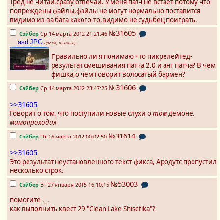
Тред не читай,сразу отвечай. У меня патч не встает потому что
повреждены файлы,файлы не могут нормально поставится
видимо из-за бага какого-то,видимо не судьбец поиграть.
№31605
Сэйбер
Ср 14 марта 2012 21:21:46
asd.JPG
- (
82 KB, 1028x626
)
Правильно ли я понимаю что пикрелейтед-
результат смешивания патча 2.0 и анг патча? В чем
фишка,о чем говорит волосатый бармен?
№31606
Сэйбер
Ср 14 марта 2012 23:47:25
>>31605
Говорит о том, что поступили новые слухи о
том
демоне.
мимопроходил
№31614
Сэйбер
Пт 16 марта 2012 00:02:50
>>31605
Это результат неустановленного текст-фикса, Ародутс пропустил
несколько строк.
№53003
Сэйбер
Вт 27 января 2015 16:10:15
помогите ._.
как выполнить квест 29 "Clean Lake Shisetika"?