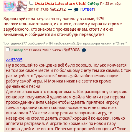
Doki Doki Literature Club!
Сэйбер
Пн 23 октября
№62312
Ответ
2017 01:17:05
[
]
Здравствуйте наткнулся на эту новеллу в стиме, 97%
положительных отзывов, их много, спалил у парня на стриме
зарубежного. Кто знаком с произведением, стоит ли оно
внимания, и собирается ли кто-нибудь переводить?
Пропущено 277 сообщений и 84 изображений. Для просмотра нажмите "Ответ".
№63008
Сэйбер
Чт 12 июля 2018 15:49:40
>>63005
Ну в хорошей то концовке всё было хорошо. Только кончается
на том же самом месте и по большому счёту тем же самым. С той
разницей, что "удаляются" лишь файлы обеспечивающие
работу самой игры. И Моника никак не светится кроме
финальной песни.
Даже не знаю как это воспринимать. Как расширенную версию
концовки получаемой удалением файла Моники при первом
прохождении? Типа Саёри чтобы сделать приятное игроку
тянула хороший сюжет сколько возможно и не стала всех
выпиловать? Уж если автор решил запарывать игру, то
наверное не стоило делать
такой
хорошей концовки. Только
аппетита растравил. А играть то кроме как по новой пару
первых дней и не во что. Пересмотр хорошей концовки? Тоже