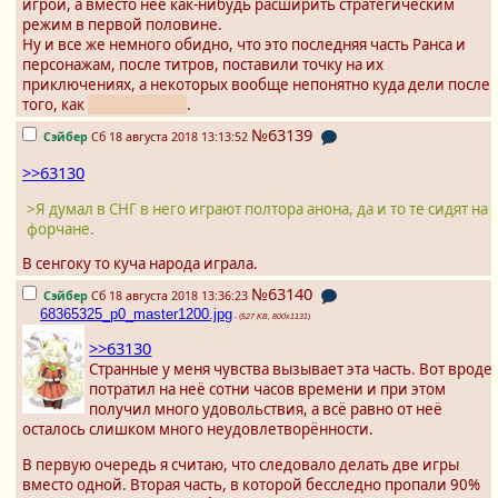
игрой, а вместо неё как-нибудь расширить стратегическим
режим в первой половине.
Ну и все же немного обидно, что это последняя часть Ранса и
персонажам, после титров, поставили точку на их
приключениях, а некоторых вообще непонятно куда дели после
того, как
Ранс стал Мао
.
№63139
Сэйбер
Сб 18 августа 2018 13:13:52
>>63130
>Я думал в СНГ в него играют полтора анона, да и то те сидят на
форчане.
В сенгоку то куча народа играла.
№63140
Сэйбер
Сб 18 августа 2018 13:36:23
68365325_p0_master1200.jpg
- (
527 KB, 800x1131
)
>>63130
Странные у меня чувства вызывает эта часть. Вот вроде
потратил на неё сотни часов времени и при этом
получил много удовольствия, а всё равно от неё
осталось слишком много неудовлетворённости.
В первую очередь я считаю, что следовало делать две игры
вместо одной. Вторая часть, в которой бесследно пропали 90%