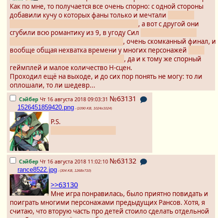
Как по мне, то получается все очень спорно: с одной стороны
добавили кучу о которых фаны только и мечтали
все мао,
взрослые дети ранса, расширенный бэк
, а вот с другой они
сгубили всю романтику из 9, в угоду Сил
просто невавижу,
худший женский персонаж вообще
, очень скомканный финал, и
вообще общая нехватка времени у многих персонажей
что о
части компенсируется талончиками
, да и к тому же спорный
геймплей и малое количество Н-сцен.
Проходил ещё на выходе, и до сих пор понять не могу: то ли
оплошали, то ли шедевр...
№63131
Сэйбер
Чт 16 августа 2018 09:03:31
1526451859420.png
- (
1090 KB, 1024x1024
)
P.S.
Шизука - лучшая тян
№63132
Сэйбер
Чт 16 августа 2018 11:02:10
rance8522.jpg
- (
304 KB, 1268x710
)
>>63130
Мне игра понравилась, было приятно повидать и
поиграть многими персонажами предыдущих Рансов. Хотя, я
считаю, что вторую часть про детей стоило сделать отдельной