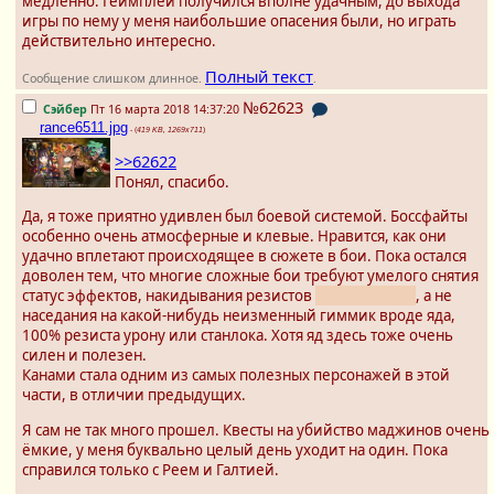
медленно. Геймплей получился вполне удачным, до выхода
игры по нему у меня наибольшие опасения были, но играть
действительно интересно.
Полный текст
Сообщение слишком длинное.
.
№62623
Сэйбер
Пт 16 марта 2018 14:37:20
rance6511.jpg
- (
419 KB, 1269x711
)
>>62622
Понял, спасибо.
Да, я тоже приятно удивлен был боевой системой. Боссфайты
особенно очень атмосферные и клевые. Нравится, как они
удачно вплетают происходящее в сюжете в бои. Пока остался
доволен тем, что многие сложные бои требуют умелого снятия
статус эффектов, накидывания резистов
и мольбы РНГ
, а не
наседания на какой-нибудь неизменный гиммик вроде яда,
100% резиста урону или станлока. Хотя яд здесь тоже очень
силен и полезен.
Канами стала одним из самых полезных персонажей в этой
части, в отличии предыдущих.
Я сам не так много прошел. Квесты на убийство маджинов очень
ёмкие, у меня буквально целый день уходит на один. Пока
справился только с Реем и Галтией.