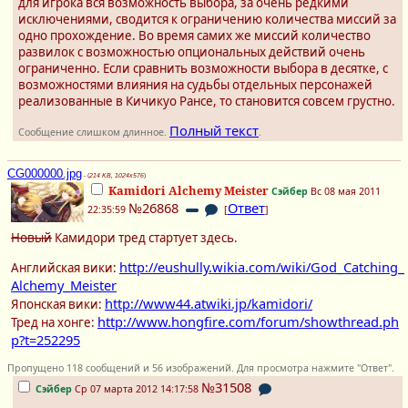
для игрока вся возможность выбора, за очень редкими
исключениями, сводится к ограничению количества миссий за
одно прохождение. Во время самих же миссий количество
развилок с возможностью опциональных действий очень
ограниченно. Если сравнить возможности выбора в десятке, с
возможностями влияния на судьбы отдельных персонажей
реализованные в Кичикуо Рансе, то становится совсем грустно.
Полный текст
Сообщение слишком длинное.
.
CG000000.jpg
- (
214 KB, 1024x576
)
Kamidori Alchemy Meister
Сэйбер
Вс 08 мая 2011
№26868
Ответ
22:35:59
[
]
Новый
Камидори тред стартует здесь.
http://eushully.wikia.com/wiki/God_Catching_
Английская вики:
Alchemy_Meister
http://www44.atwiki.jp/kamidori/
Японская вики:
http://www.hongfire.com/forum/showthread.ph
Тред на хонге:
p?t=252295
Пропущено 118 сообщений и 56 изображений. Для просмотра нажмите "Ответ".
№31508
Сэйбер
Ср 07 марта 2012 14:17:58