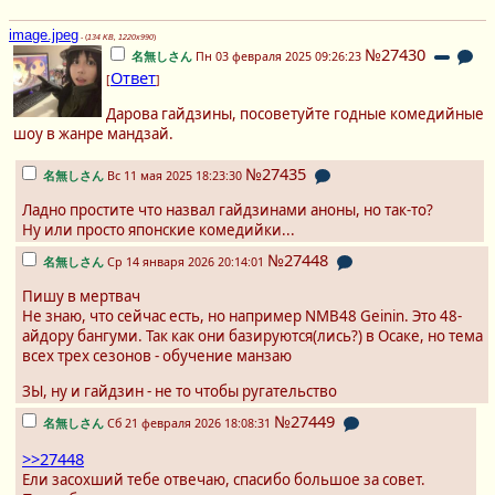
image.jpeg
- (
134 KB, 1220x990
)
№27430
名無しさん
Пн 03 февраля 2025 09:26:23
Ответ
[
]
Дарова гайдзины, посоветуйте годные комедийные
шоу в жанре мандзай.
№27435
名無しさん
Вс 11 мая 2025 18:23:30
Ладно простите что назвал гайдзинами аноны, но так-то?
Ну или просто японские комедийки...
№27448
名無しさん
Ср 14 января 2026 20:14:01
Пишу в мертвач
Не знаю, что сейчас есть, но например NMB48 Geinin. Это 48-
айдору бангуми. Так как они базируются(лись?) в Осаке, но тема
всех трех сезонов - обучение манзаю
ЗЫ, ну и гайдзин - не то чтобы ругательство
№27449
名無しさん
Сб 21 февраля 2026 18:08:31
>>27448
Ели засохший тебе отвечаю, спасибо большое за совет.