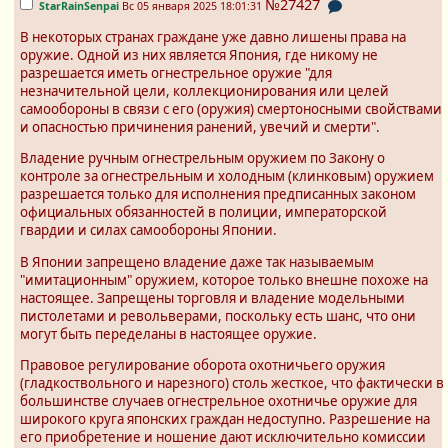
№27427
StarRainSenpai
Вс 05 января 2025 18:01:31
В некоторых странах граждане уже давно лишены права на
оружие. Одной из них является Япония, где никому не
разрешается иметь огнестрельное оружие "для
незначительной цели, коллекционирования или целей
самообороны в связи с его (оружия) смертоносными свойствами
и опасностью причинения ранений, увечий и смерти".
Владение ручным огнестрельным оружием по Закону о
контроле за огнестрельным и холодным (клинковым) оружием
разрешается только для исполнения предписанных законом
официальных обязанностей в полиции, императорской
гвардии и силах самообороны Японии.
В Японии запрещено владение даже так называемым
"имитационным" оружием, которое только внешне похоже на
настоящее. Запрещены торговля и владение модельными
пистолетами и револьверами, поскольку есть шанс, что они
могут быть переделаны в настоящее оружие.
Правовое регулирование оборота охотничьего оружия
(гладкоствольного и нарезного) столь жесткое, что фактически в
большинстве случаев огнестрельное охотничье оружие для
широкого круга японских граждан недоступно. Разрешение на
его приобретение и ношение дают исключительно комиссии