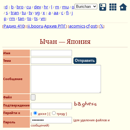
d
b
bro
cu
dev
hr
l
m
mu
o
[
|
/
/
/
/
/
/
/
/
s
tran
tu
tv
vg
x
a
aa
c
fi
j
/
/
/
/
/
/
|
/
/
/
/
p
rm
tan
to
ts
vn
/
/
/
/
/
]
Радио 410
ii.booru
Архив РПГ
acomics
cf
ost
𝕏
[
] [
-
] [
-
-
] [
]
Ычан — Япония
Имя
Тема
Сообщение
Файл
Подтверждение
Перейти к
[
доске ]
[
треду ]
(для удаления файлов и
Пароль
сообщений)