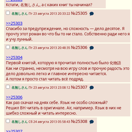
Кстати, 名無しさん, а с каких книг ты начинал?
№25305
名無しさん
Пт 23 августа 2013 20:33:22
>>25303
Спасибо за предупреждение, но сложность — дело десятое. Я
прочту этот роман во что бы то ни стало. Собственно ради него я
и учу лунный.
№25306
名無しさん
Пт 23 августа 2013 20:48:35
>>25304
Первой книгой, которую я прочитал полностью было 化物語
Как ни странно, несмотря на всю игру слов и прочую радость это
дело довольно легко и главное интересно читается.
А потом я просто стал читать всё подряд.
№25307
名無しさん
Пт 23 августа 2013 23:08:12
>>25306
Как раз скачал на днях себе. Язык не особо сложный?
Решил ВН читать в оригинале. Air, например. Язык в них не
шибко сложный и читать интересно.
№25308
名無しさん
Сб 24 августа 2013 05:58:43
>>25307