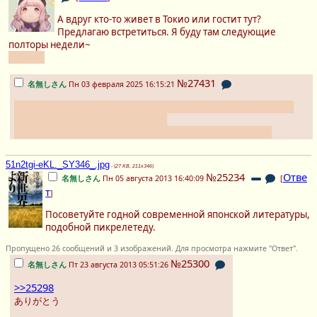
А вдруг кто-то живет в Токио или гостит тут?
Предлагаю встретиться. Я буду там следующие
полторы недели~
тг yolikit
№27431
名無しさん
Пн 03 февраля 2025 16:15:21
Я после пятницы планы на следующую неделю более-менее
определю и может быть напишу.
А может и нет, если настроения не станет или времени.
51n2tgi-eKL._SY346_.jpg
- (
27 KB, 211x346
)
№25234
Отве
名無しさん
Пн 05 августа 2013 16:40:09
[
т
]
Посоветуйте годной современной японской литературы,
подобной пикрелетеду.
Пропущено 26 сообщений и 3 изображений. Для просмотра нажмите "Ответ".
№25300
名無しさん
Пт 23 августа 2013 05:51:26
>>25298
ありがとう