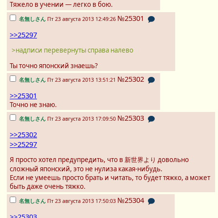
Тяжело в учении — легко в бою.
№25301
名無しさん
Пт 23 августа 2013 12:49:26
>>25297
>надписи перевернуты справа налево
Ты точно японский знаешь?
№25302
名無しさん
Пт 23 августа 2013 13:51:21
>>25301
Точно не знаю.
№25303
名無しさん
Пт 23 августа 2013 17:09:50
>>25302
>>25297
Я просто хотел предупредить, что в 新世界より довольно
сложный японский, это не нулиза какая-нибудь.
Если не умеешь просто брать и читать, то будет тяжко, а может
быть даже очень тяжко.
№25304
名無しさん
Пт 23 августа 2013 17:50:03
>>25303