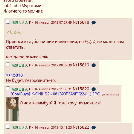
этого столетия.
inb4: оба Мураками.
/l/ отчего-то молчит.
№15818
名無しさん
Пн 16 января 2012 07:27:49
>しさん
Приносим глубочайшие извинения, но 死さん не может вам
ответить.
похоронное агенство
№15819
名無しさん
Пн 16 января 2012 08:39:39
>>15818
Ну будет, петросянить-то.
№15820
名無しさん
Пн 16 января 2012 11:50:31
[CoalGuys] K-ON!! S2 - 08 [390F3A9F][22-(...).JPG
- (
31 KB, 297x560
)
О чем каламбур? Я тоже хочу посмеяться!
№15822
名無しさん
Пн 16 января 2012 13:41:23