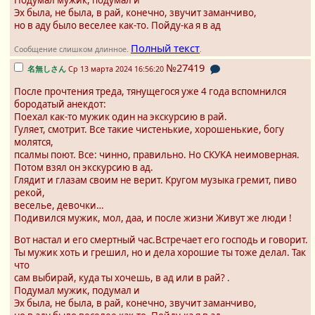
Подумал мужик, подумал и
Эх была, не была, в рай, конечно, звучит заманчиво,
но в аду было веселее как-то. Пойду-ка я в ад
Полный текст
Сообщение слишком длинное.
.
№27419
名無しさん
Ср 13 марта 2024 16:56:20
После прочтения треда, тянущегося уже 4 года вспомнился
бородатый анекдот:
Поехал как-то мужик один на экскурсию в рай.
Гуляет, смотрит. Все такие чистенькие, хорошенькие, богу
молятся,
псалмы поют. Всe: чинно, правильно. Но СКУКА неимоверная.
Потом взял он экскурсию в ад.
Глядит и глазам своим не верит. Кругом музыка гремит, пиво
рекой,
веселье, девочки…
Подивился мужик, мол, даа, и после жизни Живут же люди !
Вот настал и его смертный час.Встречает его господь и говорит.
Ты мужик хоть и грешил, но и дела хорошие ты тоже делал. Так
что
сам выбирай, куда ты хочешь, в ад или в рай? .
Подумал мужик, подумал и
Эх была, не была, в рай, конечно, звучит заманчиво,