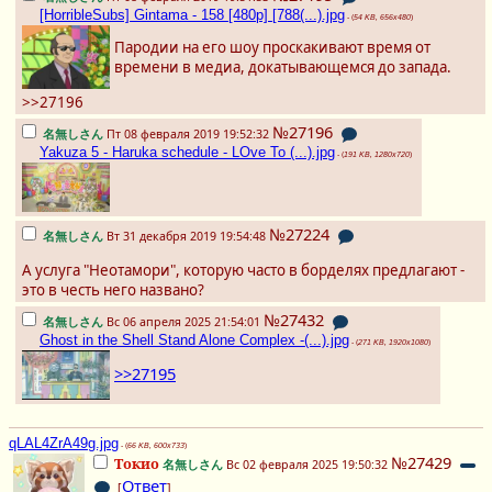
[HorribleSubs] Gintama - 158 [480p] [788(...).jpg
- (
54 KB, 656x480
)
Пародии на его шоу проскакивают время от
времени в медиа, докатывающемся до запада.
>>27196
№27196
名無しさん
Пт 08 февраля 2019 19:52:32
Yakuza 5 - Haruka schedule - LOve To (...).jpg
- (
191 KB, 1280x720
)
№27224
名無しさん
Вт 31 декабря 2019 19:54:48
А услуга "Неотамори", которую часто в борделях предлагают -
это в честь него названо?
№27432
名無しさん
Вс 06 апреля 2025 21:54:01
Ghost in the Shell Stand Alone Complex -(...).jpg
- (
271 KB, 1920x1080
)
>>27195
qLAL4ZrA49g.jpg
- (
66 KB, 600x733
)
№27429
Токио
名無しさん
Вс 02 февраля 2025 19:50:32
Ответ
[
]