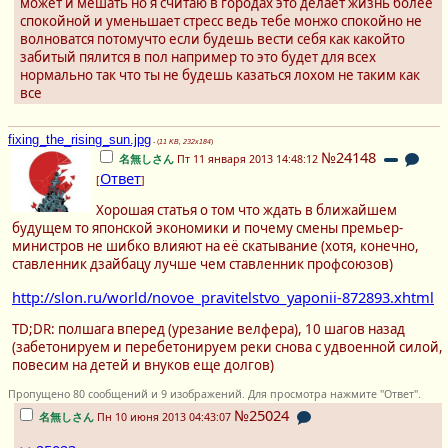
может и мешать но я считаю в городах это делает жизнь более
спокойной и уменьшает стресс ведь тебе монжо спокойно не
волноватся потомучто если будешь вести себя как какойто
забитый пялится в пол например то это будет для всех
нормально так что ты не будешь казаться лохом не таким как
все
fixing_the_rising_sun.jpg
- (
11 KB, 232x184
)
№24148
名無しさん
Пт 11 января 2013 14:48:12
Ответ
[
]
Хорошая статья о том что ждать в ближайшем
будущем то японской экономики и почему смены премьер-
министров не шибко влияют на её скатывание (хотя, конечно,
ставленник дзайбацу лучше чем ставленник профсоюзов)
http://slon.ru/world/novoe_pravitelstvo_yaponii-872893.xhtml
TD;DR: полшага вперед (урезание велфера), 10 шагов назад
(забетонируем и перебетонируем реки снова с удвоенной силой,
повесим на детей и внуков еще долгов)
Пропущено 80 сообщений и 9 изображений. Для просмотра нажмите "Ответ".
№25024
名無しさん
Пн 10 июня 2013 04:43:07