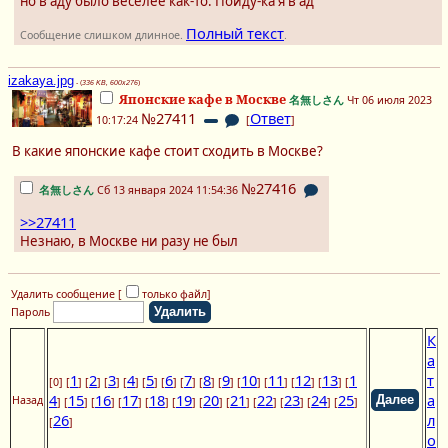
но в аду было веселее как-то. Пойду-ка я в ад
Полный текст
Сообщение слишком длинное.
.
izakaya.jpg
- (
336 KB, 600x276
)
Японские кафе в Москве
名無しさん
Чт 06 июля 2023
№27411
Ответ
10:17:24
[
]
В какие японские кафе стоит сходить в Москве?
№27416
名無しさん
Сб 13 января 2024 11:54:36
>>27411
Незнаю, в Москве ни разу не был
Удалить сообщение [
только файл
]
Пароль
К
а
1
2
3
4
5
6
7
8
9
10
11
12
13
1
т
[0] [
] [
] [
] [
] [
] [
] [
] [
] [
] [
] [
] [
] [
] [
4
15
16
17
18
19
20
21
22
23
24
25
а
Назад
] [
] [
] [
] [
] [
] [
] [
] [
] [
] [
] [
]
26
л
[
]
о