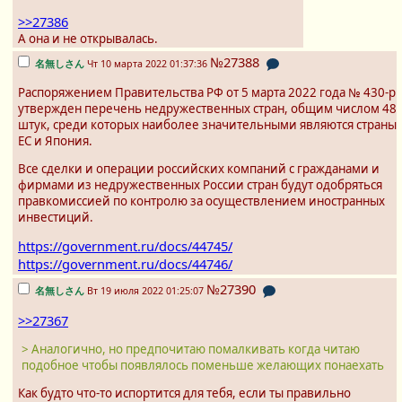
>>27386
А она и не открывалась.
№27388
名無しさん
Чт 10 марта 2022 01:37:36
Распоряжением Правительства РФ от 5 марта 2022 года № 430-р
утвержден перечень недружественных стран, общим числом 48
штук, среди которых наиболее значительными являются страны
ЕС и Япония.
Все сделки и операции российских компаний с гражданами и
фирмами из недружественных России стран будут одобряться
правкомиссией по контролю за осуществлением иностранных
инвестиций.
https://government.ru/docs/44745/
https://government.ru/docs/44746/
№27390
名無しさん
Вт 19 июля 2022 01:25:07
>>27367
> Аналогично, но предпочитаю помалкивать когда читаю
подобное чтобы появлялось поменьше желающих понаехать
Как будто что-то испортится для тебя, если ты правильно