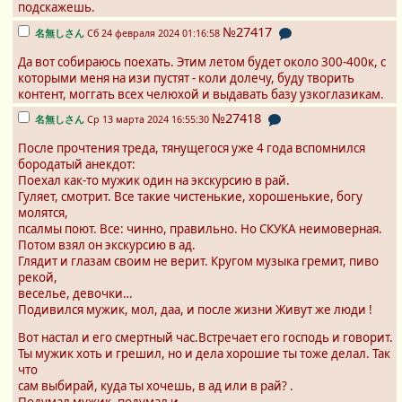
подскажешь.
№27417
名無しさん
Сб 24 февраля 2024 01:16:58
Да вот собираюсь поехать. Этим летом будет около 300-400к, с
которыми меня на изи пустят - коли долечу, буду творить
контент, моггать всех челюхой и выдавать базу узкоглазикам.
№27418
名無しさん
Ср 13 марта 2024 16:55:30
После прочтения треда, тянущегося уже 4 года вспомнился
бородатый анекдот:
Поехал как-то мужик один на экскурсию в рай.
Гуляет, смотрит. Все такие чистенькие, хорошенькие, богу
молятся,
псалмы поют. Всe: чинно, правильно. Но СКУКА неимоверная.
Потом взял он экскурсию в ад.
Глядит и глазам своим не верит. Кругом музыка гремит, пиво
рекой,
веселье, девочки…
Подивился мужик, мол, даа, и после жизни Живут же люди !
Вот настал и его смертный час.Встречает его господь и говорит.
Ты мужик хоть и грешил, но и дела хорошие ты тоже делал. Так
что
сам выбирай, куда ты хочешь, в ад или в рай? .