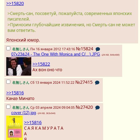
>>15820
>Смерть-сан, посоветуй, пожалуйста, современных японских
писателей.
>Приносим глубочайшие извинения, но Смерть-сан не может
вам ответить.
Японский юмор.
№15824
名無しさん
Пн 16 января 2012 17:43:16
07x23&24 - The One With Monica and C(...).JPG
- (
24 KB, 544x400
)
>>15822
Ах вон оно что
№27415
名無しさん
Сб 13 января 2024 11:52:22
>>15816
Канаэ Минато
№27420
名無しさん
Ср 03 апреля 2024 09:04:05
cover (12).jpg
- (
24 KB, 363x544
)
>>15816
С А Я К А М У Р А Т А
А
Я