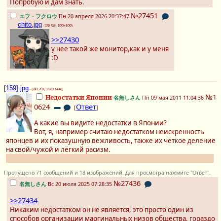
Попробую и дам знать.
№27451
エフ・フクロウ
Пн 20 апреля 2026 20:37:47
chito.jpg
- (
36 KB, 500x500
)
>>27430
у нее такой же монитор,как и у меня
:D
[159].jpg
- (
241 KB, 956x1440
)
№1
Недостатки Японии
名無しさん
Пн 09 мая 2011 11:04:36
0624
Ответ
[
]
А какие вы видите недостатки в Японии?
Вот, я, например считаю недостатком неискренность
японцев и их показушную вежливость, также их чёткое деление
на свой/чужой и лёгкий расизм.
Тех, кто не видит в Японии недостаткой, прошу не отписываться
Пропущено 71 сообщений и 18 изображений. Для просмотра нажмите "Ответ".
№27436
名無しさん
Вс 20 июля 2025 07:28:35
>>27434
Никаким недостатком он не является, это просто один из
способов организации маргинальных низов общества, гораздо