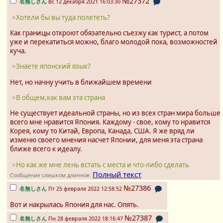
№27372
名無しさん
Вс 12 декабря 2021 16:03:30
>Хотели бы вы туда полететь?
Как границы откроют обязательно съезжу как турист, а потом
уже и перекатиться можно, благо молодой пока, возможностей
куча.
>Знаете японский язык?
Нет, но начну учить в ближайшем времени
>В общем,как вам эта страна
Не существует идеальной страны, но из всех стран мира больше
всего мне нравится Япония. Каждому - свое, кому то нравится
Корея, кому то Китай, Европа, Канада, США. Я же вряд ли
изменю своего мнения насчет Японии, для меня эта страна
ближе всего к идеалу.
>Но как же мне лень встать с места и что-либо сделать
Полный текст
Сообщение слишком длинное.
.
№27386
名無しさん
Пт 25 февраля 2022 12:58:52
Вот и накрылась Япония для нас. Опять.
№27387
名無しさん
Пн 28 февраля 2022 18:16:47