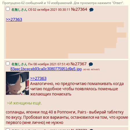
Пропущено 62 сообщений и 10 изображений. Для просмотра нажмите "Ответ".
№27364
名無しさん
Сб 02 октября 2021 00:30:11
>>27363
Не думаю что тут может быть правота или неправота, сахарок.
Эти ребята со стереотипами уровня медведя с балалайкой
смешны конечно, но ведь действительно тут много вещей, что
кому-то не по нраву. Просто можно обращать внимание на
позитивные, коих для меня несравненно больше, а кто-то
только на негативные или действительно не может
решительно смириться с чем-то.
№27367
名無しさん
Пн 08 ноября 2021 07:51:43
83eec1bceceb93ca0c3080775951d9e5.jpg
- (
42 KB, 447x447
)
>>27363
Аналогично, но предпочитаю помалкивать когда
читаю подобное чтобы появлялось поменьше
желающих понаехать
>И женщины ещё.
сопланды, японки под 40 в Роппонги, Pairs - выбирай таблетку
по вкусу. Пробовал все варианты, остановился на том, что кроме
первого (мне лично) не нужно