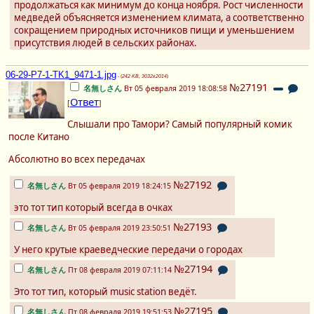
продолжаться как минимум до конца ноября. Рост численности
медведей объясняется изменением климата, а соответственно
сокращением природных источников пищи и уменьшением
присутствия людей в сельских районах.
06-29-P7-1-TK1_9471-1.jpg
- (
242 KB, 3032x2014
)
№27191
名無しさん
Вт 05 февраля 2019 18:08:58
Ответ
[
]
Слышали про Тамори? Самый популярный комик
после Китано
Абсолютно во всех передачах
№27192
名無しさん
Вт 05 февраля 2019 18:24:15
это тот тип который всегда в очках
№27193
名無しさん
Вт 05 февраля 2019 23:50:51
У него крутые краеведческие передачи о городах
№27194
名無しさん
Пт 08 февраля 2019 07:11:14
Это тот тип, который music station ведёт.
№27195
名無しさん
Пт 08 февраля 2019 19:51:53