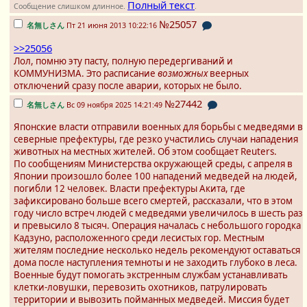
Полный текст
Сообщение слишком длинное.
.
№25057
名無しさん
Пт 21 июня 2013 10:22:16
>>25056
Лол, помню эту пасту, полную передергиваний и
КОММУНИЗМА. Это расписание
возможных
веерных
отключений сразу после аварии, которых не было.
№27442
名無しさん
Вс 09 ноября 2025 14:21:49
Японские власти отправили военных для борьбы с медведями в
северные префектуры, где резко участились случаи нападения
животных на местных жителей. Об этом сообщает Reuters.
По сообщениям Министерства окружающей среды, с апреля в
Японии произошло более 100 нападений медведей на людей,
погибли 12 человек. Власти префектуры Акита, где
зафиксировано больше всего смертей, рассказали, что в этом
году число встреч людей с медведями увеличилось в шесть раз
и превысило 8 тысяч. Операция началась с небольшого городка
Кадзуно, расположенного среди лесистых гор. Местным
жителям последние несколько недель рекомендуют оставаться
дома после наступления темноты и не заходить глубоко в леса.
Военные будут помогать экстренным службам устанавливать
клетки-ловушки, перевозить охотников, патрулировать
территории и вывозить пойманных медведей. Миссия будет