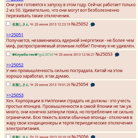
Они уже готовятся к запуску в этом году. Сейчас работает только
2 из 50. Удивительно, что они могут вот безболезненно
переживать такие отключения.
№25052
名無しさん
Чт 20 июня 2013 12:23:19
>>25051
Получается, незаменимось ядерной энергетики - не более чем
миф, распространяемый атомным лобби? Почему я не удивлён.
№25053
❀Клумба-тян❀
!!gsLOlTz0
Чт 20 июня 2013 12:56:21
>>25052
У них промышленность сильно пострадала. Китай на этом
хорошо заработал, я так думаю.
№25054
名無しさん
Чт 20 июня 2013 19:01:29
>>25053
Хех. Корпорации в Ниппонии страдать не должны - это учесть
простых японцев. Промышленности в самой Японии не так уж
много, они конечно затянули пояса, но потребление не сильно
ограничили. Всю тяжесть взяли обычные японцы - отключив в
жару свои кондиционеры и терпя периодические отключения
электропитания.
№25056
名無しさん
Пт 21 июня 2013 10:10:18