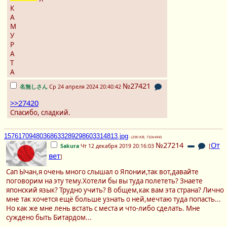
К
А
М
У
Р
А
Т
А
№27421
名無しさん
Ср 24 апреля 2024 20:40:42
>>27420
Спасибо, сладкий.
15761709480368633289298603314813.jpg
- (
190 KB, 710x444
)
№27214
От
Sakura
Чт 12 декабря 2019 20:16:03
[
вет
]
Сап Ычан,я очень много слышал о Японии,так вот,давайте
поговорим на эту тему.Хотели бы вы туда полететь? Знаете
японский язык? Трудно учить? В общем,как вам эта страна? Лично
мне так хочется ещё больше узнать о ней,мечтаю туда попасть...
Но как же мне лень встать с места и что-либо сделать. Мне
суждено быть Битардом...