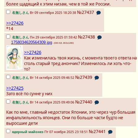
более щадящий к этим низам, чем в той же России.
№27437
名無しさん
Вт 09 сентября 2025 18:20:38
>>27426
*14
№27438
名無しさん
Пн 29 сентября 2025 01:59:42
1758034620564309.jpg
- (
590 KB, 863x1280
)
>>27426
Как изменилась твоя жизнь, с момента твоего ответа на
столь старый тред анончик? Изменилось ли хоть что-
то?
№27439
名無しさん
Вт 14 октября 2025 09:46:52
>>27425
Зато всё по сунне у них
№27440
名無しさん
Вт 14 октября 2025 09:49:06
Как по мне, главный недостаток Японии, это через чур большая
инфальтильность японцев. Они по больше части будто не
выросшие дети
№27441
ядерный майонез
Пт 07 ноября 2025 23:18:51