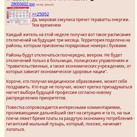
28055602.jpg
- (
16 KB, 320x233
)
>>25052
Да, мировая закулиса прячет тераватты энергии.
Тем временем
Каждый житель на этой неделе получил вот такое расписание
отключений на будущие три месяца. Территория поделена на
районы, которым присвоены порядковые номера с буквами.
Районы будут отключаться поочередно, веером. Не будет
отключений только в больницах, полицеских управлениях и
"правительственных, а также экономических учреждениях, от
которых зависит экономическое здоровье нации".
Короче, кто получал медицинское образование, может себя
поздравить. Кто еще не получал, может крепко призадуматься
насчет выбора будущей профессии согласно новому
распределению приоритетов.
Повестка сопровождается интересными комментариями,
проливающими дальнейший свет на ситуацию и та то, на чьи
плечи ляжет бремя платы за раздутую экономику потребления -
гигантский мыльный пузырь, который, похоже, начинает
лопаться.