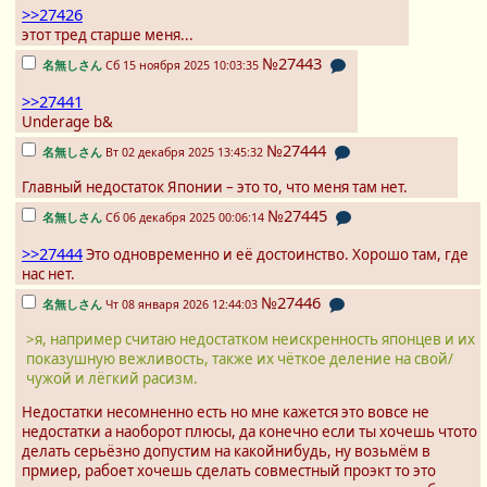
>>27426
этот тред старше меня...
№27443
名無しさん
Сб 15 ноября 2025 10:03:35
>>27441
Underage b&
№27444
名無しさん
Вт 02 декабря 2025 13:45:32
Главный недостаток Японии – это то, что меня там нет.
№27445
名無しさん
Сб 06 декабря 2025 00:06:14
>>27444
Это одновременно и её достоинство. Хорошо там, где
нас нет.
№27446
名無しさん
Чт 08 января 2026 12:44:03
>я, например считаю недостатком неискренность японцев и их
показушную вежливость, также их чёткое деление на свой/
чужой и лёгкий расизм.
Недостатки несомненно есть но мне кажется это вовсе не
недостатки а наоборот плюсы, да конечно если ты хочешь чтото
делать серьёзно допустим на какойнибудь, ну возьмём в
прмиер, рабоет хочешь сделать совместный проэкт то это