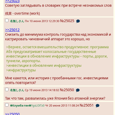
>>25023
Советую заглядывать в словарик при встрече незнакомых слов
残業 - overtime (work)
№25025
名無しさん
Пн 10 июня 2013 12:29:30
>>25012
Снизить до минимума контроль государства над экономикой и
кастрировать чиновничий аппарат это хорошо, но
>Вернее, остается вмешательство продуктивное: программа
Абэ предусматривает колоссальные государственные
инвестиции в обновление инфраструктуры – порты, дороги,
туннели, аэропорты.
>инвестиции в обновление инфраструктуры
>инфраструктуры
Мне кажется, или история с проебанными гос. инвестициями
опять повторится?
№25050
名無しさん
Ср 19 июня 2013 14:18:02
Так что там, развалилась уже Япония без атомной энергии?
№25051
❀Клумба-тян❀
!!gsLOlTz0
Чт 20 июня 2013 11:08:24
>>25050