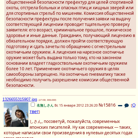
общественной безопасности префектур для целей спортивной
охоты, отстрела больных и опасных птиц и хищных зверей или
для спортивных стрельб по мишеням. Комиссия общественной
безопасности префектуры после получения заявки на выдачу
соответствующей лицензии проводит тщательную проверку
заявителя: его возраст, криминальное прошлое, психическое
здоровье и иные данные. Гражданин, получающий лицензию в
обязательном порядке, должен пройти соответствующую
подготовку и сдать зачеты по обращению с огнестрельным
охотничьим оружием. А лицензия на нарезное охотничье
оружие может быть выдана только тому, кто на законном
основании владеет гладкоствольным охотничьим оружием
более 10 лет. Применение охотничьего оружия в целях
самообороны запрещено. На охотничью пневматику также
необходимо получить разрешение комиссии общественной
безопасности.
1326655315907.jpg
- (
17 KB, 300x300
)
№15816
О
名無しさん
Вс 15 января 2012 23:26:20
[
твет
]
しさん, посоветуй, пожалуйста, современных
японских писателей. Ну как современных — таких,
которые написали свои произведения в нулевых-десятых годах