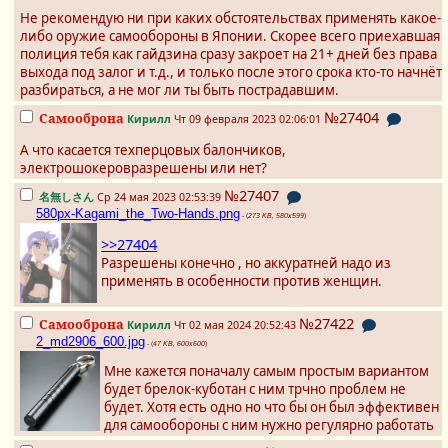
Не рекомендую ни при каких обстоятельствах применять какое-
либо оружие самообороны в Японии. Скорее всего приехавшая
полиция тебя как гайдзина сразу закроет на 21+ дней без права
выхода под залог и т.д., и только после этого срока кто-то начнёт
разбираться, а не мог ли ты быть пострадавшим.
№27404
Самооброна
Кирилл
Чт 09 февраля 2023 02:06:01
А что касается техперцовых балончиков,
электрошокеровразрешены или нет?
№27407
名無しさん
Ср 24 мая 2023 02:53:39
580px-Kagami_the_Two-Hands.png
- (
273 KB, 580x599
)
>>27404
Разрешены конечно , но аккуратней надо из
применять в особенности против женщин.
№27422
Самооброна
Кирилл
Чт 02 мая 2024 20:52:43
2_md2906_600.jpg
- (
47 KB, 600x600
)
Мне кажется поначалу самым простым вариантом
будет брелок-куботан с ним трчно проблем не
будет. Хотя есть одно но что бы он был эффективен
для самообороны с ним нужно регулярно работать