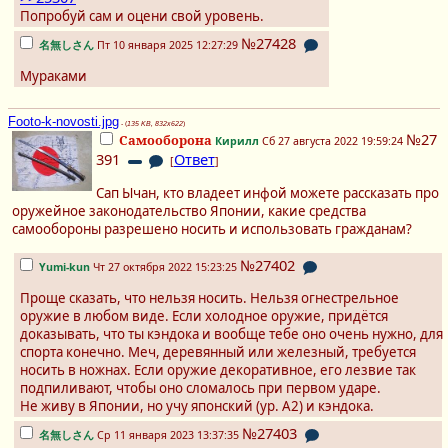
Попробуй сам и оцени свой уровень.
№27428
名無しさん
Пт 10 января 2025 12:27:29
Мураками
Footo-k-novosti.jpg
- (
135 KB, 832x622
)
№27
Самооборона
Кирилл
Сб 27 августа 2022 19:59:24
391
Ответ
[
]
Сап Ычан, кто владеет инфой можете рассказать про
оружейное законодательство Японии, какие средства
самообороны разрешено носить и использовать гражданам?
№27402
Yumi-kun
Чт 27 октября 2022 15:23:25
Проще сказать, что нельзя носить. Нельзя огнестрельное
оружие в любом виде. Если холодное оружие, придётся
доказывать, что ты кэндока и вообще тебе оно очень нужно, для
спорта конечно. Меч, деревянный или железный, требуется
носить в ножнах. Если оружие декоративное, его лезвие так
подпиливают, чтобы оно сломалось при первом ударе.
Не живу в Японии, но учу японский (ур. A2) и кэндока.
№27403
名無しさん
Ср 11 января 2023 13:37:35