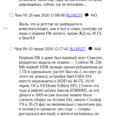
шароварных, сейчас уж не вспомню...
Чии
Чт 28 мая 2026 17:06:48
№218225
#43
Жаль, что в детстве не разбирался в
>>
комплектующих, как и все в семье, поэтому не
знаю о первом ПК ничего, кроме ЖД на 20 ГБ
и ВинХР
Чии
Вт 02 июня 2026 12:17:42
№218227
#44
Первым ПК в доме был вшивый ноут Самсунг,
конкретно модель не помню — Celeron M, 256
МБ первой DDR (вскоре проапгрейдженная до
1 ГБ в одноканале, расчёт был на 2, но ноут до
этого не дожил), встройка Intel GMA 910
вместо видеокарты и HDD на 40 ГБ, 16:10
экран, ОСь XP Home Edition SP2. Стоило это
чудо в районе штуки баксов (ЕМНИП, за эти
деньги в 2005-м уже вполне можно было
слепить сборку на Атлоне 64), тянуло Сталкер
ТЧ в 20-25 фпс на минималках с вылетами раз
в полчаса и прожило три года — сперва
рассыпался жесткий, а затем и материнка, по