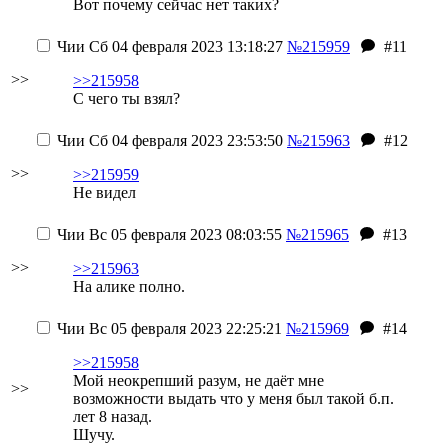
Вот почему сейчас нет таких?
Чии
Сб 04 февраля 2023 13:18:27
№215959
#11
>>
>>215958
С чего ты взял?
Чии
Сб 04 февраля 2023 23:53:50
№215963
#12
>>
>>215959
Не видел
Чии
Вс 05 февраля 2023 08:03:55
№215965
#13
>>
>>215963
На алике полно.
Чии
Вс 05 февраля 2023 22:25:21
№215969
#14
>>215958
Мой неокрепший разум, не даёт мне
>>
возможности выдать что у меня был такой б.п.
лет 8 назад.
Шучу.