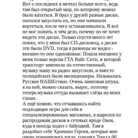
Вот о последних я мечтал больше всего, ведь
там был открытый мир, по которому можно
было кататься. Я брал у друзей разные диски,
пытался запустить их, но они начинали
вертеться, после чего останавливались. Я всё
не мог понять, в чём дело, почему он не хочет
видеть эти диски. Только спустя много лет
понял, что у меня был CD-дисковод, а диски
эти были DVD, тогда я разницы не видел -
внешне-то они одинаковые. Пошла внезапно у
меня только версия ГТА Вайс Сити, в которой
транспорт заменили на отечественный,
музыку нашу на радио запустили, и вместо
полицейских были милиционеры. Называлась
Русское НАШЕствие. Очень ламповая штука,
я на ней, можно сказать, вырос, поэтому
теперь музыка оттуда вызывает слёзы на моих
глазах.
А ещё помню, что отчаявшись найти
подходящие игры для себя в
специализированных магазинах, я шарился по
распродажам дисков в сетевых вроде Окея,
куда я иногда ходил с бабушкой. Там я
раздобыл себе Хроники Героев, которые мне
очень понравились тогда, гоночку Трасса 66