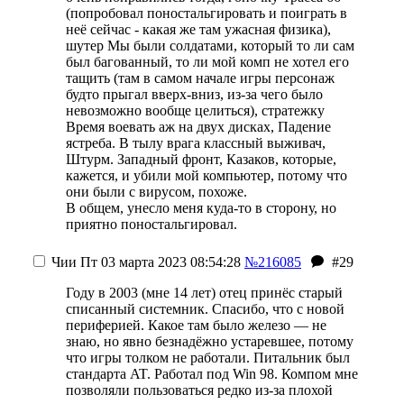
(попробовал поностальгировать и поиграть в
неё сейчас - какая же там ужасная физика),
шутер Мы были солдатами, который то ли сам
был багованный, то ли мой комп не хотел его
тащить (там в самом начале игры персонаж
будто прыгал вверх-вниз, из-за чего было
невозможно вообще целиться), стратежку
Время воевать аж на двух дисках, Падение
ястреба. В тылу врага классный выживач,
Штурм. Западный фронт, Казаков, которые,
кажется, и убили мой компьютер, потому что
они были с вирусом, похоже.
В общем, унесло меня куда-то в сторону, но
приятно поностальгировал.
Чии
Пт 03 марта 2023 08:54:28
№216085
#29
Году в 2003 (мне 14 лет) отец принёс старый
списанный системник. Спасибо, что с новой
периферией. Какое там было железо — не
знаю, но явно безнадёжно устаревшее, потому
что игры толком не работали. Питальник был
стандарта AT. Работал под Win 98. Компом мне
позволяли пользоваться редко из-за плохой