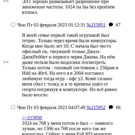
>>
ЭЛТ хорошо размазывает разрешение при
занижении частоты. 1024 ты бы без проблем
втопил.
Чии
Пт 03 февраля 2023 01:12:31
№215951
#7
В моей семье первой такой игрушкой был
тетрис. Только через время были компукторы.
Когда мне было лет 10. С начала был чисто
офисный пк, тянувший только Джазз-
ДжекРеббит и первого червя Джима. На нём
>>
дыже нельзя было видосики посмотреть.
Только потом - топовый системник с 256рам и
Hdd на 40гб. На него я в 2004 поставил
любимую тогда игру - нфс у2. Комп сильно
меня сбил с толку, и в те времена ушёл от
спорта погрязнув в компукторе. Но всё-равно
было весело.
Чии
Пт 03 февраля 2023 04:07:49
№215952
#8
>>215950
1024 на 768 у меня потом и был — намного
лучше, но 1366 на 768 после него так же
впечатлил. Сейчас у меня Full HD монитор