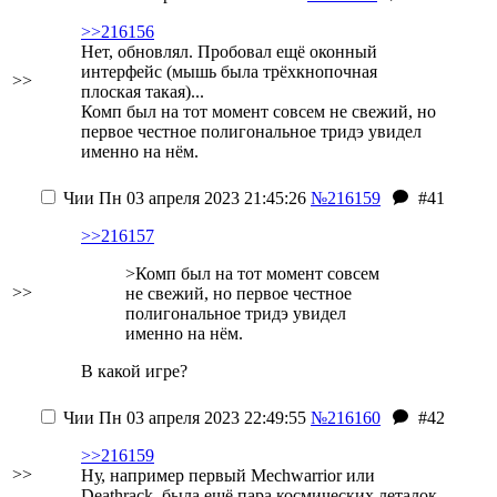
>>216156
Нет, обновлял. Пробовал ещё оконный
интерфейс (мышь была трёхкнопочная
>>
плоская такая)...
Комп был на тот момент совсем не свежий, но
первое честное полигональное тридэ увидел
именно на нём.
Чии
Пн 03 апреля 2023 21:45:26
№216159
#41
>>216157
>Комп был на тот момент совсем
>>
не свежий, но первое честное
полигональное тридэ увидел
именно на нём.
В какой игре?
Чии
Пн 03 апреля 2023 22:49:55
№216160
#42
>>216159
>>
Ну, например первый Mechwarrior или
Deathrack, была ещё пара космических леталок