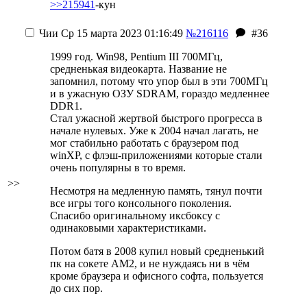
>>215941
-кун
Чии
Ср 15 марта 2023 01:16:49
№216116
#36
1999 год. Win98, Pentium III 700МГц,
средненькая видеокарта. Название не
запомнил, потому что упор был в эти 700МГц
и в ужасную ОЗУ SDRAM, гораздо медленнее
DDR1.
Стал ужасной жертвой быстрого прогресса в
начале нулевых. Уже к 2004 начал лагать, не
мог стабильно работать с браузером под
winXP, с флэш-приложениями которые стали
очень популярны в то время.
>>
Несмотря на медленную память, тянул почти
все игры того консольного поколения.
Спасибо оригинальному иксбоксу с
одинаковыми характеристиками.
Потом батя в 2008 купил новый средненький
пк на сокете AM2, и не нуждаясь ни в чём
кроме браузера и офисного софта, пользуется
до сих пор.