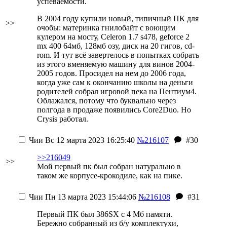
успеваемости.
В 2004 году купили новый, типичный ПК для
>>
очобы: материнка гнилобайт с воющим
кулером на мосту, Celeron 1.7 s478, geforce 2
mx 400 64мб, 128мб озу, диск на 20 гигов, cd-
rom. И тут всё завертелось в попытках собрать
из этого вменяемую машину для винов 2004-
2005 годов. Просидел на нем до 2006 года,
когда уже сам к окончанию школы
на деньги
родителей
собрал игровой пека на Пентиум4.
Облажался, потому что буквально через
полгода в продаже появились Core2Duo. Но
Crysis работал.
Чии
Вс 12 марта 2023 16:25:40
№216107
#30
>>216049
>>
Мой первый пк был собран натурально в
таком же корпусе-крокодиле, как на пике.
Чии
Пн 13 марта 2023 15:44:06
№216108
#31
Первый ПК был 386SX с 4 Мб памяти.
Бережно собранный из б/у комплектухи,