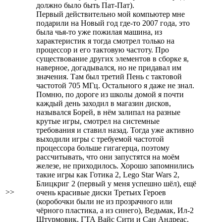
должно было быть Пат-Пат).
Первый действительно мой компьютер мне
подарили на Новый год где-то 2007 года, это
была чья-то уже пожилая машина, из
характеристик я тогда смотрел только на
процессор и его тактовую частоту. Про
существование других элементов в сборке я,
наверное, догадывался, но не придавал им
значения. Там был третий Пень с тактовой
частотой 705 МГц. Остального я даже не знал.
Помню, по дороге из школы домой я почти
каждый день заходил в магазин дисков,
назывался Борей, в нём залипал на разные
крутые игры, смотрел на системные
требования и ставил назад. Тогда уже активно
выходили игры с требуемой частотой
процессора больше гигагерца, поэтому
рассчитывать, что они запустятся на моём
железе, не приходилось. Хорошо запомнились
такие игры как Готика 2, Lego Star Wars 2,
Блицкриг 2 (первый у меня успешно шёл), ещё
>>
очень красивые диски Третьих Героев
(коробочки были не из прозрачного или
чёрного пластика, а из синего), Ведьмак, Ил-2
Штурмовик, ГТА Вайс Сити и Сан Андреас.