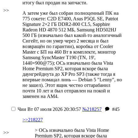
итогу был продан на запчасти.
>>
А затем уже был собран полноценный ПК на
775 сокете: C2D E7400, Asus P5QL SE, Patriot
Signature 2×2 ГБ DDR2-800 CL5, Sapphire
Radeon HD 4870 512 МБ, Samsung HD502HJ
500 ГБ (изначально был какой-то аналогичный
Сигейт, но он умер через 2 месяца и был
возвращён по гарантии), коробка от Cooler
Master с БП на 460 Вт в комплекте, монитор
Samsung SyncMaster T190 (TN, 19',
1440×900@75); ОСь изначально была Vista
Home Premium SP2, которая вскоре была
даунгрейднута до XP Pro SP3 (также тогда я
впервые помацал линь — Debian 5 "Lenny", но
не зашел). Этот ящик честно оттарабанил
почти 10 лет и был отправлен на покой и
заменен на AM4.
Чии
Вт 07 июля 2026 20:30:57
№218257
#45
>>218227
> ОСь изначально была Vista Home
>>
Premium SP2, которая вскоре была