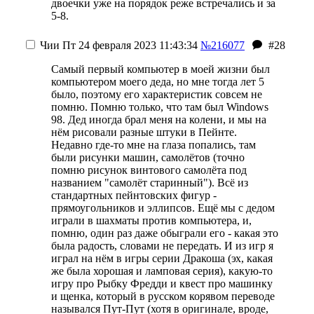
двоечки уже на порядок реже встречались и за
5-8.
Чии
Пт 24 февраля 2023 11:43:34
№216077
#28
Самый первый компьютер в моей жизни был
компьютером моего деда, но мне тогда лет 5
было, поэтому его характеристик совсем не
помню. Помню только, что там был Windows
98. Дед иногда брал меня на колени, и мы на
нём рисовали разные штуки в Пейнте.
Недавно где-то мне на глаза попались, там
были рисунки машин, самолётов (точно
помню рисунок винтового самолёта под
названием "самолёт старинный"). Всё из
стандартных пейнтовских фигур -
прямоугольников и эллипсов. Ещё мы с дедом
играли в шахматы против компьютера, и,
помню, один раз даже обыграли его - какая это
была радость, словами не передать. И из игр я
играл на нём в игры серии Дракоша (эх, какая
же была хорошая и ламповая серия), какую-то
игру про Рыбку Фредди и квест про машинку
и щенка, который в русском корявом переводе
назывался Пут-Пут (хотя в оригинале, вроде,