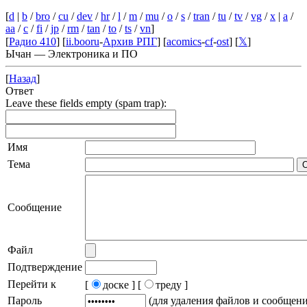
[
d
|
b
/
bro
/
cu
/
dev
/
hr
/
l
/
m
/
mu
/
o
/
s
/
tran
/
tu
/
tv
/
vg
/
x
|
a
/
aa
/
c
/
fi
/
jp
/
rm
/
tan
/
to
/
ts
/
vn
]
[
Радио 410
] [
ii.booru
-
Архив РПГ
] [
acomics
-
cf
-
ost
] [
𝕏
]
Ычан — Электроника и ПО
[
Назад
]
Ответ
Leave these fields empty (spam trap):
Имя
Тема
Сообщение
Файл
Подтверждение
Перейти к
[
доске ]
[
треду ]
Пароль
(для удаления файлов и сообщен