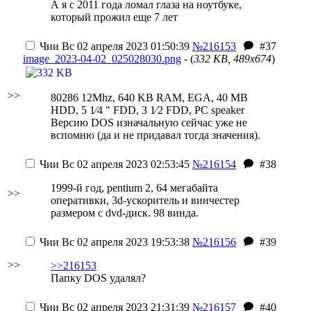
А я с 2011 года ломал глаза на ноутбуке,
который прожил еще 7 лет
Чии
Вс 02 апреля 2023 01:50:39
№216153
#37
image_2023-04-02_025028030.png
- (
332 KB, 489x674
)
>>
80286 12Mhz, 640 KB RAM, EGA, 40 MB
HDD, 5 1⁄4 " FDD, 3 1⁄2 FDD, PC speaker
Версию DOS изначальную сейчас уже не
вспомню (да и не придавал тогда значения).
Чии
Вс 02 апреля 2023 02:53:45
№216154
#38
1999-й год, pentium 2, 64 мегабайта
>>
оперативки, 3d-ускоритель и винчестер
размером с dvd-диск. 98 винда.
Чии
Вс 02 апреля 2023 19:53:38
№216156
#39
>>
>>216153
Папку DOS удалял?
Чии
Вс 02 апреля 2023 21:31:39
№216157
#40