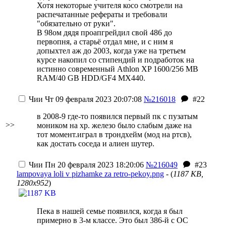
Хотя некоторые учителя косо смотрели на
распечатанные рефераты и требовали
"обязательно от руки".
В 98ом дядя проапгрейдил свой 486 до
первопня, а старьё отдал мне, и с ним я
допыхтел аж до 2003, когда уже на третьем
курсе накопил со стипендий и подработок на
истинно современный Athlon XP 1600/256 MB
RAM/40 GB HDD/GF4 MX440.
Чии
Чт 09 февраля 2023 20:07:08
№216018
#22
в 2008-9 где-то появился первый пк с пузатым
>>
моником на хр. железо было слабым даже на
тот момент.играл в трондхейм (мод на ртсв),
как достать соседа и алиен шутер.
Чии
Пн 20 февраля 2023 18:20:06
№216049
#23
lampovaya loli v pizhamke za retro-pekoy.png
- (
1187 KB,
1280x952
)
Пека в нашей семье появился, когда я был
примерно в 3-м классе. Это был 386-й с ОС