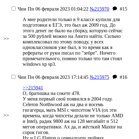
Чии
Пн 06 февраля 2023 01:04:22
№215970
#15
А мне родители только в 9 классе купили для
подготовки к ЕГЭ, это был аж 2009 год. До
этого денег не было на сборку, которую сейчас
за 500 рублей можно на Авито найти. Сильно
>>
комплексовал по этому поводу, у всех
одноклассников уже был, в то время как я
рефераты от руки писал по "зебре". Ничего
примечательного, помню только что там стоял
windows xp sp3.
Чии
Пн 06 февраля 2023 17:14:45
№215975
#16
>>215941
О, братишка на сокете 478.
У меня первый
свой
появился в 2004 году.
Celeron Northwood аж на два и восемь
гигагерца, мать MSI с чипсетом VIA (ох эти
>>
времена, когда чипсеты делали не только AMD
и Intel), радик 9800 аж на 128 мегабайт и 512
мегов оперативки. Ах да, и жёсткий Maxtor на
сорок гигов.
Ну и LG Flatron о семнадцати дюймах,