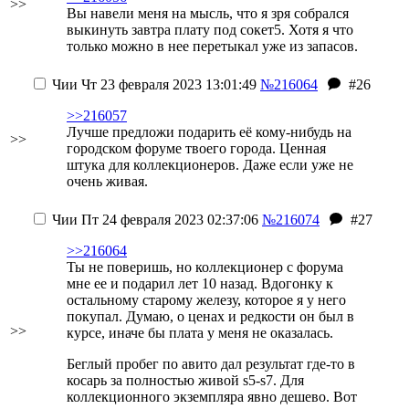
>>
Вы навели меня на мысль, что я зря собрался
выкинуть завтра плату под сокет5. Хотя я что
только можно в нее перетыкал уже из запасов.
Чии
Чт 23 февраля 2023 13:01:49
№216064
#26
>>216057
Лучше предложи подарить её кому-нибудь на
>>
городском форуме твоего города. Ценная
штука для коллекционеров. Даже если уже не
очень живая.
Чии
Пт 24 февраля 2023 02:37:06
№216074
#27
>>216064
Ты не поверишь, но коллекционер с форума
мне ее и подарил лет 10 назад. Вдогонку к
остальному старому железу, которое я у него
покупал. Думаю, о ценах и редкости он был в
>>
курсе, иначе бы плата у меня не оказалась.
Беглый пробег по авито дал результат где-то в
косарь за полностью живой s5-s7. Для
коллекционного экземпляра явно дешево. Вот