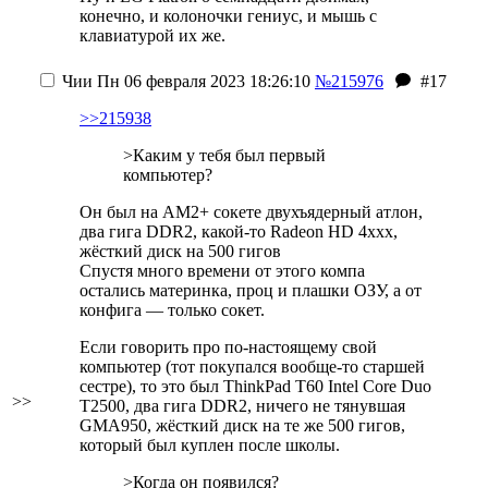
конечно, и колоночки гениус, и мышь с
клавиатурой их же.
Чии
Пн 06 февраля 2023 18:26:10
№215976
#17
>>215938
>Каким у тебя был первый
компьютер?
Он был на AM2+ сокете
двухъядерный атлон,
два гига DDR2, какой-то Radeon HD 4xxx,
жёсткий диск на 500 гигов
Спустя много времени от этого компа
остались материнка, проц и плашки ОЗУ, а от
конфига — только сокет.
Если говорить про по-настоящему свой
компьютер (тот покупался вообще-то старшей
сестре), то это был ThinkPad T60
Intel Core Duo
>>
T2500, два гига DDR2, ничего не тянувшая
GMA950, жёсткий диск на те же 500 гигов
,
который был куплен после школы.
>Когда он появился?