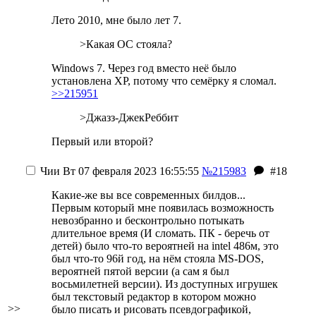
Лето 2010, мне было лет 7.
>Какая ОС стояла?
Windows 7. Через год вместо неё было
установлена XP, потому что семёрку я сломал.
>>215951
>Джазз-ДжекРеббит
Первый или второй?
Чии
Вт 07 февраля 2023 16:55:55
№215983
#18
Какие-же вы все современных билдов...
Первым который мне появилась возможность
невозбранно и бесконтрольно потыкать
длительное время (И сломать. ПК - беречь от
детей) было что-то вероятней на intel 486м, это
был что-то 96й год, на нём стояла MS-DOS,
вероятней пятой версии (а сам я был
восьмилетней версии). Из доступных игрушек
был текстовый редактор в котором можно
>>
было писать и рисовать псевдографикой,