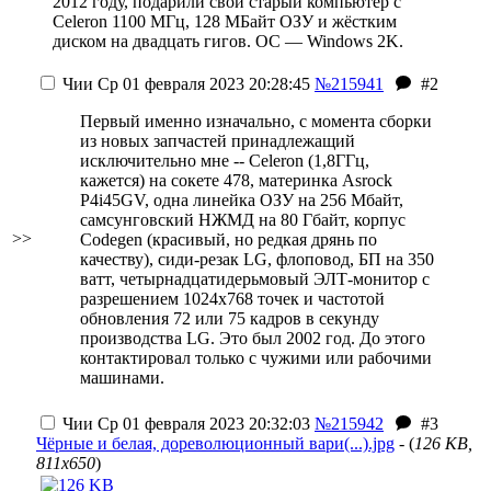
2012 году
, подарили свой старый компьютер с
Celeron 1100 МГц, 128 МБайт ОЗУ и жёстким
диском на двадцать гигов. ОС — Windows 2K.
Чии
Ср 01 февраля 2023 20:28:45
№215941
#2
Первый именно изначально, с момента сборки
из новых запчастей принадлежащий
исключительно мне -- Celeron (1,8ГГц,
кажется) на сокете 478, материнка Asrock
P4i45GV, одна линейка ОЗУ на 256 Мбайт,
самсунговский НЖМД на 80 Гбайт, корпус
>>
Codegen (красивый, но редкая дрянь по
качеству), сиди-резак LG, флоповод, БП на 350
ватт, четырнадцатидерьмовый ЭЛТ-монитор с
разрешением 1024х768 точек и частотой
обновления 72 или 75 кадров в секунду
производства LG. Это был 2002 год. До этого
контактировал только с чужими или рабочими
машинами.
Чии
Ср 01 февраля 2023 20:32:03
№215942
#3
Чёрные и белая, дореволюционный вари(...).jpg
- (
126 KB,
811x650
)