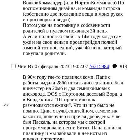
ВолковКоммандер (или НортонКоммандер) По
воспоминаниям дизайна, и командная строка
(собственно две последние вещи в моих руках
и приговорили вeдро).
Потом уже на постоянку в собсвенности
родителей в нулевом появился 3й пень.
А если полностью свой - в 14м году когда сам
уже и на свои деньги проапгрейдил полной
заменой тот последний, уже 4й пень, который
покупали родители.
Чии
Вт 07 февраля 2023 19:02:07
№215984
#19
В 90м году где-то появился комп. Папе с
работы выдали 286й писать диссертацию. Был
винчестер на 20мб и два семидюймовых
дисковода. DOS с Нортоном, досовый Ворд, а
в Ворде книга "Штирлиц или как
>>
размножаются ежики". Что из игр было не
помню. Цива с вульфенштейном, самолетик
какой-то, лодерунер и прочая дребедень. Еще
был Паскаль, на котором мы с сестрой
программировали песни Битлз. Папа написал
пианинку и мы забивали в нее ноты из
книжки с текстами.