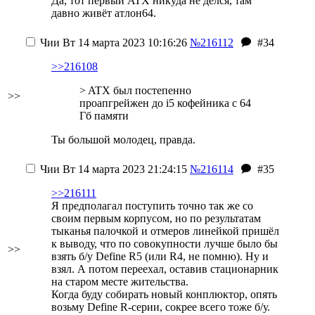
Да, тот первый ATX никуда не делся, там
давно живёт атлон64.
Чии
Вт 14 марта 2023 10:16:26
№216112
#34
>>216108
> ATX был постепенно
>>
проапгрейжен до i5 кофейника с 64
Гб памяти
Ты большой молодец, правда.
Чии
Вт 14 марта 2023 21:24:15
№216114
#35
>>216111
Я предполагал поступить точно так же со
своим первым корпусом, но по результатам
тыканья палочкой и отмеров линейкой пришёл
к выводу, что по совокупности лучше было бы
>>
взять б/у Define R5 (или R4, не помню). Ну и
взял. А потом переехал, оставив стационарник
на старом месте жительства.
Когда буду собирать новый конплюктор, опять
возьму Define R-серии, сокрее всего тоже б/у.