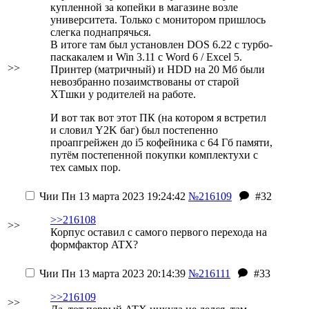
купленной за копейки в магазине возле
университета. Только с монитором пришлось
слегка поднапрячься.
В итоге там был установлен DOS 6.22 с турбо-
паскакалем и Win 3.11 с Word 6 / Excel 5.
>>
Принтер (матричный) и HDD на 20 Мб были
невозбранно позаимствованы от старой
XTшки у родителей на работе.
И вот так вот этот ПК (на котором я встретил
и словил Y2K баг) был постепенно
проапгрейжен до i5 кофейника с 64 Гб памяти,
путём постепенной покупки комплектухи с
тех самых пор.
Чии
Пн 13 марта 2023 19:24:42
№216109
#32
>>216108
>>
Корпус оставил с самого первого перехода на
формфактор ATX?
Чии
Пн 13 марта 2023 20:14:39
№216111
#33
>>216109
>>