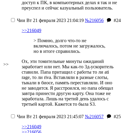
доступ к ПК, в компьютерных делах я так и не
преуспел и сейчас казуальный пользователь.
Чии
Вт 21 февраля 2023 21:04:19
№216056
#24
>>216049
> Помню, долго что-то не
включалось, потом не загружалось,
но в итоге справились.
Ох, эти томительные минуты ожиданий
>>
заработает или нет. Мы как-то 3д-ускоритель
ставили. Папа притащил с работы то ли ati
rage, то ли riva. Вставляли в разные слоты,
тыкали в биосе, память переставляли. И оно
не заводится. Я расстроился, но папа обещал
завтра принести другую карту. Она тоже не
заработала. Лишь на третий день удалось с
третьей картой. Кажется то была S3.
Чии
Вт 21 февраля 2023 21:45:07
№216057
#25
>>216049
>>216056