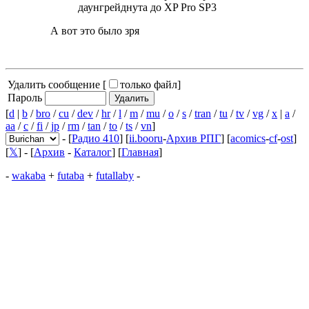
даунгрейднута до XP Pro SP3
А вот это было зря
Удалить сообщение [
только файл
]
Пароль
[
d
|
b
/
bro
/
cu
/
dev
/
hr
/
l
/
m
/
mu
/
o
/
s
/
tran
/
tu
/
tv
/
vg
/
x
|
a
/
aa
/
c
/
fi
/
jp
/
rm
/
tan
/
to
/
ts
/
vn
]
- [
Радио 410
] [
ii.booru
-
Архив РПГ
] [
acomics
-
cf
-
ost
]
[
𝕏
] - [
Архив
-
Каталог
] [
Главная
]
-
wakaba
+
futaba
+
futallaby
-