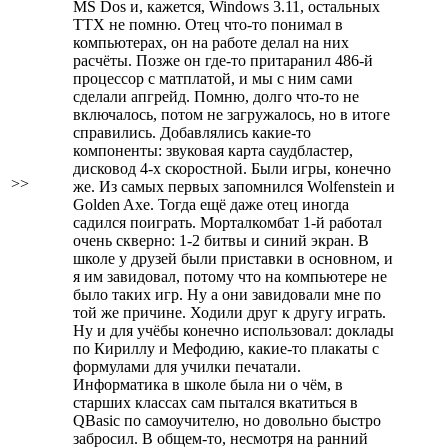
MS Dos и, кажется, Windows 3.11, остальных
ТТХ не помню. Отец что-то понимал в
компьютерах, он на работе делал на них
расчёты. Позже он где-то притаранил 486-й
процессор с матплатой, и мы с ним сами
сделали апгрейд. Помню, долго что-то не
включалось, потом не загружалось, но в итоге
справились. Добавлялись какие-то
компоненты: звуковая карта саудбластер,
дисковод 4-х скоростной. Были игры, конечно
>>
же. Из самых первых запомнился Wolfenstein и
Golden Axe. Тогда ещё даже отец иногда
садился поиграть. Морталкомбат 1-й работал
очень скверно: 1-2 битвы и синий экран. В
школе у друзей были приставки в основном, и
я им завидовал, потому что на компьютере не
было таких игр. Ну а они завидовали мне по
той же причине. Ходили друг к другу играть.
Ну и для учёбы конечно использовал: доклады
по Кириллу и Мефодию, какие-то плакаты с
формулами для училки печатали.
Информатика в школе была ни о чём, в
старших классах сам пытался вкатиться в
QBasic по самоучителю, но довольно быстро
забросил. В общем-то, несмотря на ранний