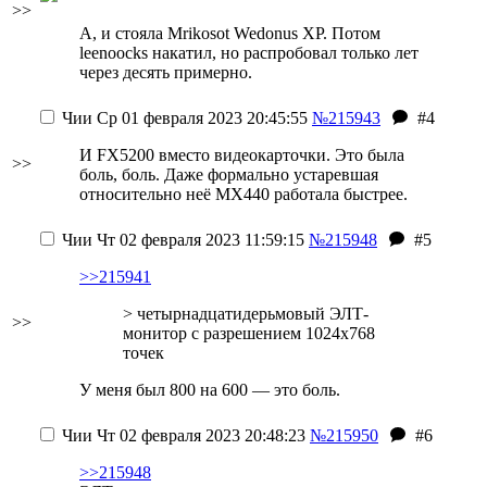
>>
А, и стояла Mrikosot Wedonus ХР. Потом
leenoocks накатил, но распробовал только лет
через десять примерно.
Чии
Ср 01 февраля 2023 20:45:55
№215943
#4
И FX5200 вместо видеокарточки. Это была
>>
боль, боль. Даже формально устаревшая
относительно неё MX440 работала быстрее.
Чии
Чт 02 февраля 2023 11:59:15
№215948
#5
>>215941
> четырнадцатидерьмовый ЭЛТ-
>>
монитор с разрешением 1024х768
точек
У меня был 800 на 600 — это боль.
Чии
Чт 02 февраля 2023 20:48:23
№215950
#6
>>215948