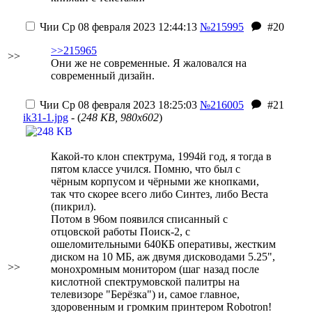
Чии
Ср 08 февраля 2023 12:44:13
№215995
#20
>>215965
>>
Они же не современные. Я жаловался на
современный дизайн.
Чии
Ср 08 февраля 2023 18:25:03
№216005
#21
ik31-1.jpg
- (
248 KB, 980x602
)
Какой-то клон спектрума, 1994й год, я тогда в
пятом классе учился. Помню, что был с
чёрным корпусом и чёрными же кнопками,
так что скорее всего либо Синтез, либо Веста
(пикрил).
Потом в 96ом появился списанный с
отцовской работы Поиск-2, с
ошеломительными 640КБ оперативы, жестким
диском на 10 МБ, аж двумя дисководами 5.25",
>>
монохромным монитором (шаг назад после
кислотной спектрумовской палитры на
телевизоре "Берёзка") и, самое главное,
здоровенным и громким принтером Robotron!