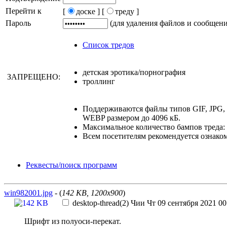
Перейти к
[
доске ]
[
треду ]
Пароль
(для удаления файлов и сообщен
Список тредов
детская эротика/порнография
ЗАПРЕЩЕНО:
троллинг
Поддерживаются файлы типов GIF, JPG
WEBP размером до 4096 кБ.
Максимальное количество бампов треда: 
Всем посетителям рекомендуется ознако
Реквесты/поиск программ
win982001.jpg
- (
142 KB, 1200x900
)
desktop-thread(2)
Чии
Чт 09 сентября 2021 00
Шрифт из полуоси-перекат.