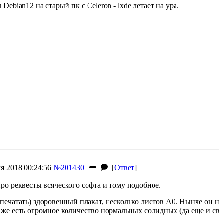
Debian12 на старый пк с Celeron - lxde летает на ура.
я 2018 00:24:56
№201430
[
Ответ
]
про реквесты всяческого софта и тому подобное.
печатать) здоровенный плакат, несколько листов А0. Нынче он 
 же есть огромное количество нормальных солидных (да еще и с