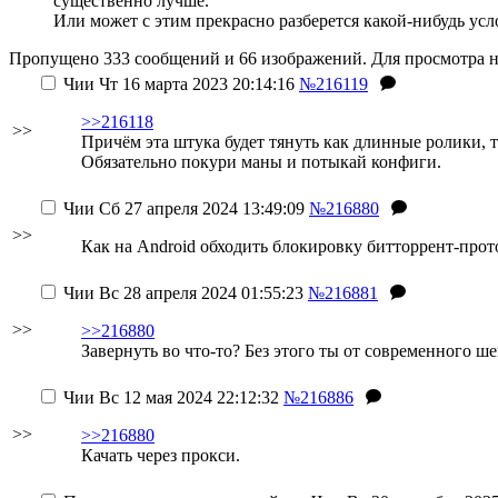
существенно лучше.
Или может с этим прекрасно разберется какой-нибудь ус
Пропущено 333 сообщений и 66 изображений. Для просмотра н
Чии
Чт 16 марта 2023 20:14:16
№216119
>>216118
>>
Причём эта штука будет тянуть как длинные ролики, т
Обязательно покури маны и потыкай конфиги.
Чии
Сб 27 апреля 2024 13:49:09
№216880
>>
Как на Android обходить блокировку битторрент-прот
Чии
Вс 28 апреля 2024 01:55:23
№216881
>>
>>216880
Завернуть во что-то? Без этого ты от современного 
Чии
Вс 12 мая 2024 22:12:32
№216886
>>
>>216880
Качать через прокси.