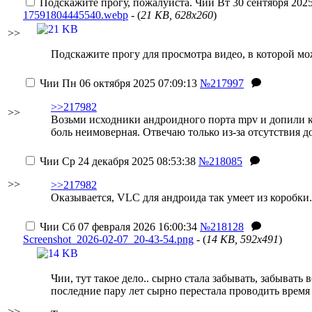
Подскажите прогу, пожалуйста.
Чии
Вт 30 сентября 2025
17591804445540.webp
- (
21 KB, 628x260
)
>>
Подскажите прогу для просмотра видео, в которой мо
Чии
Пн 06 октября 2025 07:09:13
№217997
>>217982
>>
Возьми исходники андроидного порта mpv и допили ка
боль неимоверная.
Отвечаю только из-за отсутствия д
Чии
Ср 24 декабря 2025 08:53:38
№218085
>>
>>217982
Оказывается, VLC для андроида так умеет из коробки. 
Чии
Сб 07 февраля 2026 16:00:34
№218128
Screenshot_2026-02-07_20-43-54.png
- (
14 KB, 592x491
)
Чии, тут такое дело.. сырно стала забывать, забыват
последние пару лет сырно перестала проводить время
>>