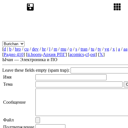
[
d
|
b
/
bro
/
cu
/
dev
/
hr
/
l
/
m
/
mu
/
o
/
s
/
tran
/
tu
/
tv
/
vg
/
x
|
a
/
aa
[
Радио 410
] [
ii.booru
-
Архив РПГ
] [
acomics
-
cf
-
ost
] [
𝕏
]
Ычан — Электроника и ПО
Leave these fields empty (spam trap):
Имя
Тема
Сообщение
Файл
Подтверждение