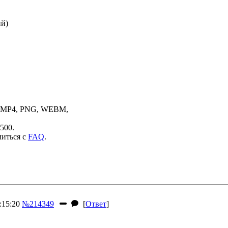
ий)
, MP4, PNG, WEBM,
500.
миться с
FAQ
.
:15:20
№214349
[
Ответ
]