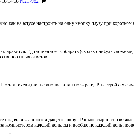
 18:14:58
№217982
жно как на ютубе настроить на одну кнопку паузу при коротком
к нравится. Единственное - собирать (сколько-нибудь сложные
о сих пор иных ответов.
Но там, очевидно, не кнопка, а тап по экрану. В настройках фич
ь всё подряд из-за происходящего вокруг. Раньше сырно справлял
 за компьютером каждый день, да и вообще не каждый день пров