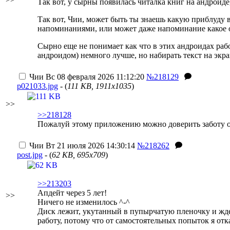
Так вот, у сырны появилась читалка книг на андроиде
Так вот, Чии, может быть ты знаешь какую приблуду в 
напоминаниями, или может даже напоминание какое 
Сырно еще не понимает как что в этих андроидах рабо
андроидом) немного лучше, но набирать текст на экран
Чии
Вс 08 февраля 2026 11:12:20
№218129
p021033.jpg
- (
111 KB, 1911x1035
)
>>
>>218128
Пожалуй этому приложению можно доверить заботу 
Чии
Вт 21 июля 2026 14:30:14
№218262
post.jpg
- (
62 KB, 695x709
)
>>213203
Апдейт через 5 лет!
>>
Ничего не изменилось ^-^
Диск лежит, укутанный в пупырчатую пленочку и ждет
работу, потому что от самостоятельных попыток я отк