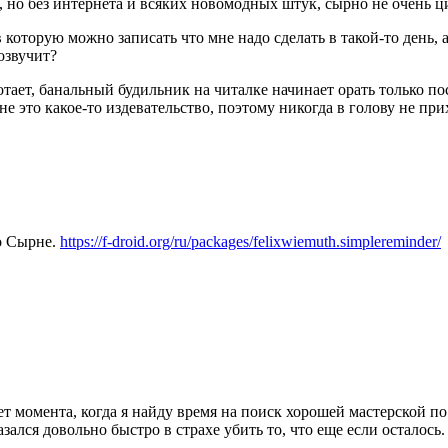
, но без интернета и всяких новомодных штук, сырно не очень ц
которую можно записать что мне надо сделать в такой-то день, а
озвучит?
тает, банальный будильник на читалке начинает орать только по
е это какое-то издевательство, поэтому никогда в голову не при
о Сырне.
https://f-droid.org/ru/packages/felixwiemuth.simplereminder/
 момента, когда я найду время на поиск хорошей мастерской по
азался довольно быстро в страхе убить то, что еще
если
осталось.