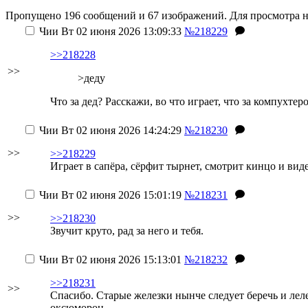
Пропущено 196 сообщений и 67 изображений. Для просмотра н
Чии
Вт 02 июня 2026 13:09:33
№218229
>>218228
>>
>деду
Что за дед? Расскажи, во что играет, что за компухтеро
Чии
Вт 02 июня 2026 14:24:29
№218230
>>
>>218229
Играет в сапёра, сёрфит тырнет, смотрит кинцо и виде
Чии
Вт 02 июня 2026 15:01:19
№218231
>>
>>218230
Звучит круто, рад за него
и тебя
.
Чии
Вт 02 июня 2026 15:13:01
№218232
>>218231
>>
Спасибо. Старые железки нынче следует беречь и леле
оксюморон.