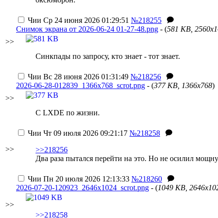
Чии
Ср 24 июня 2026 01:29:51
№218255
Снимок экрана от 2026-06-24 01-27-48.png
- (
581 KB, 2560x
>>
Синкпады по запросу, кто знает - тот знает.
Чии
Вс 28 июня 2026 01:31:49
№218256
2026-06-28-012839_1366x768_scrot.png
- (
377 KB, 1366x768
)
>>
С LXDE по жизни.
Чии
Чт 09 июля 2026 09:21:17
№218258
>>
>>218256
Два раза пытался перейти на это. Но не осилил мощ
Чии
Пн 20 июля 2026 12:13:33
№218260
2026-07-20-120923_2646x1024_scrot.png
- (
1049 KB, 2646x10
>>
>>218258