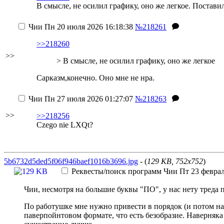
В смысле, не осилил графику, оно же легкое. Поставил 
Чии
Пн 20 июля 2026 16:18:38
№218261
>>218260
>>
> В смысле, не осилил графику, оно же легкое
Сарказм,конечно. Оно мне не нра.
Чии
Пн 27 июля 2026 01:27:07
№218263
>>
>>218256
Czego nie LXQt?
5b6732d5ded5f06f946baef1016b3696.jpg
- (
129 KB, 752x752
)
Реквесты/поиск программ
Чии
Пт 23 феврал
Чии, несмотря на большие буквы "ПО", у нас нету треда 
По работушке мне нужно привести в порядок (и потом на
паверпойнтовом формате, что есть безобразие. Наверняка