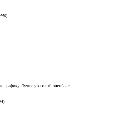
1440
)
ную графику. Лучше уж голый опенбокс
24
)