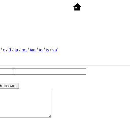
/
c
/
fi
/
jp
/
rm
/
tan
/
to
/
ts
/
vn
]