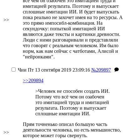
всё чем он озабочен это имитацией труда и
имитацией результата. Поэтому и выпускает
сплошные имитации ИИ. И будет выпускать
пока реально не захочет имея на то ресурсы. А
>>
это прямо импосибл-комбинация. На
секундочку: попыткой имитацией ИИ
являются даже тексты и картинки древности.
Люди с ними разговаривали и представляли
что говорят с реальным человеком. Им было
норм, как нам сейчас с чатботами, Алисой и
"нейронками".
Чии
Пт 13 сентября 2019 23:09:16
№209897
>>209894
>Человек не способен создать ИИ.
Потому что всё чем он озабочен
это имитацией труда и имитацией
результата. Поэтому и выпускает
сплошные имитации ИИ.
Прям точненько описал большую часть
деятельности человека, но есть меньшинство,
>>
которое может горы свернуть.