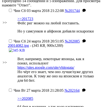
Пропущено 14 сообщений и 5 изображений. Для просмотра
нажмите "Ответ".
Чии
Сб 03 марта 2018 21:22:08
№201744
>>201723
>>
Фейс риг можно на любой поставить.
Но у самсунков и айфонов добавли искаропки
Чии
Сб 24 марта 2018 20:51:05
№202085
20014082.jpg
- (
345 KB, 900x1200
)
Вот, например, некоторые японцы, как я
>>
понял, используют
https://sites.google.com/site/vhitogata/
Но чёрт его знает, чем оно лучше/хуже других
аналогов. К тому же оно на японском и только
для 64 бит.
Чии
Вт 27 марта 2018 21:28:05
№202164
>>202085
64-бит в наличии, а так надо кастомную