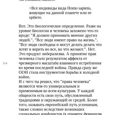
>Все индивиды вида Homo sapiens,
живущие на данной планете или ее
орбите.
Вот. Это биологическое определение. Разве на
уровне биологии в человека заложено что-то
вроде: "Я должен принимать мнение других
людей.", "Все люди имеют право на жизнь.",
"Все люди свободны и могут делать делать что
хотят и верить во все, во что желают.". Нет.
Это продукт либерализма. А принятие прав
человека стало результатом аффекта от
чрезмерного масштаба взаимного истребления
>>
во время последней войны. Правда сразу же
ООН стала инструментом борьбы в холодной
войне.
И с чего ты решил, что "права человека"
являются чем-то универсальным и
применимым ко всем культурам. У каждой
общности есть свои путь, обусловленный
традициями и окружающей ее средой. Более
того, называть европейский путь успешным,
также сложно вследствие возникших
социальных конфликтов (к примеру феминизм