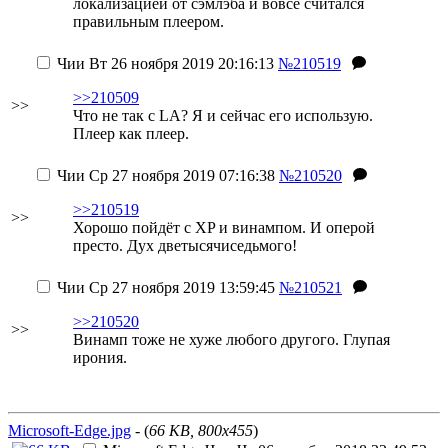
локализацией от сэмлэба и вовсе считался
правильным плеером.
Чии
Вт 26 ноября 2019 20:16:13
№210519
>>210509
>>
Что не так с LA? Я и сейчас его использую.
Плеер как плеер.
Чии
Ср 27 ноября 2019 07:16:38
№210520
>>210519
>>
Хорошо пойдёт с XP и винампом. И оперой
престо. Дух дветысячиседьмого!
Чии
Ср 27 ноября 2019 13:59:45
№210521
>>210520
>>
Винамп тоже не хуже любого другого. Глупая
ирония.
Microsoft-Edge.jpg
- (
66 KB, 800x455
)