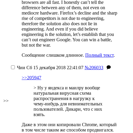
browsers are all fast. I honestly can’t tell the
difference between any of them, not even on
mediocre hardware. Firefox’s decline and the sharp
rise of competitors is not due to engineering,
therefore the solution also does not lie in
engineering. And even if you did believe
engineering is the solution, let’s establish that you
can’t out engineer Google. You can win a battle,
but not the war.
Сообщение слишком длинное.
Полный текст
.
Чии
Сб 15 декабря 2018 22:41:07
№206033
>>205947
> Ну у яндекса и маилру вообще
натуральная вирусная схема
распространения в нагрузку к
>>
чему-нибудь для невнимательных
пользователей. Дикари, что с них
взять.
Даже в этом они копировали Chrome, который
в том числе таким же способом продвигался.