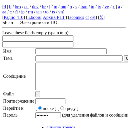
[
d
|
b
/
bro
/
cu
/
dev
/
hr
/
l
/
m
/
mu
/
o
/
s
/
tran
/
tu
/
tv
/
vg
/
x
|
a
/
aa
/
c
/
fi
/
jp
/
rm
/
tan
/
to
/
ts
/
vn
]
[
Радио 410
] [
ii.booru
-
Архив РПГ
] [
acomics
-
cf
-
ost
] [
𝕏
]
Ычан — Электроника и ПО
Leave these fields empty (spam trap):
Имя
Тема
Сообщение
Файл
Подтверждение
Перейти к
[
доске ]
[
треду ]
Пароль
(для удаления файлов и сообщен
Список тредов