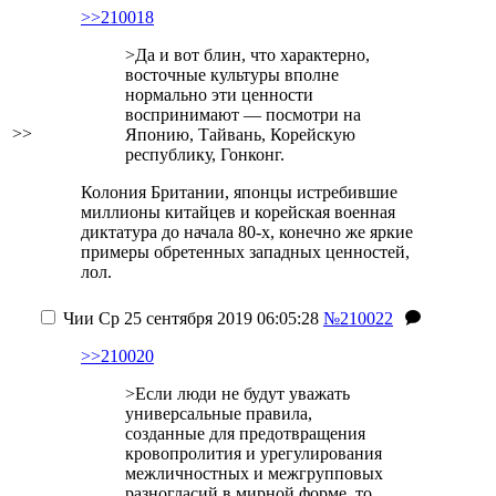
>>210018
>Да и вот блин, что характерно,
восточные культуры вполне
нормально эти ценности
воспринимают — посмотри на
>>
Японию, Тайвань, Корейскую
республику, Гонконг.
Колония Британии, японцы истребившие
миллионы китайцев и корейская военная
диктатура до начала 80-х, конечно же яркие
примеры обретенных западных ценностей,
лол.
Чии
Ср 25 сентября 2019 06:05:28
№210022
>>210020
>Если люди не будут уважать
универсальные правила,
созданные для предотвращения
кровопролития и урегулирования
межличностных и межгрупповых
разногласий в мирной форме, то