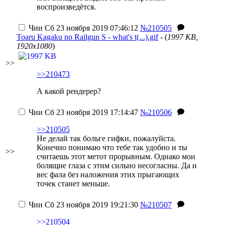
воспроизведётся.
Чии
Сб 23 ноября 2019 07:46:12
№210505
Toaru Kagaku no Railgun S - what's t(...).gif
- (
1997 KB,
1920x1080
)
>>
>>210473
А какой рендерер?
Чии
Сб 23 ноября 2019 17:14:47
№210506
>>210505
Не делай так больге гифки, пожалуйста.
Конечно понимаю что тебе так удобно и ты
>>
считаешь этот метот прорывным. Однако мои
болящие глаза с этим сильно несогласны. Да и
вес фала без наложения этих прыгающих
точек станет меньше.
Чии
Сб 23 ноября 2019 19:21:30
№210507
>>210504