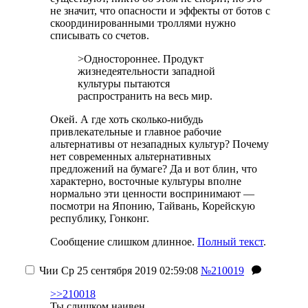
не значит, что опасности и эффекты от ботов с
скоординированными троллями нужно
списывать со счетов.
>Одностороннее. Продукт
жизнедеятельности западной
культуры пытаются
распространить на весь мир.
Окей. А где хоть сколько-нибудь
привлекательные и главное рабочие
альтернативы от незападных культур? Почему
нет современных альтернативных
предложений на бумаге? Да и вот блин, что
характерно, восточные культуры вполне
нормально эти ценности воспринимают —
посмотри на Японию, Тайвань, Корейскую
республику, Гонконг.
Сообщение слишком длинное.
Полный текст
.
Чии
Ср 25 сентября 2019 02:59:08
№210019
>>210018
Ты слишком наивен.