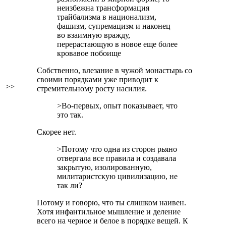
неизбежна трансформация
трайбализма в национализм,
фашизм, супремацизм и наконец
во взаимную вражду,
перерастающую в новое еще более
кровавое побоище
Собственно, влезание в чужой монастырь со
своими порядками уже приводит к
>>
стремительному росту насилия.
>Во-первых, опыт показывает, что
это так.
Скорее нет.
>Потому что одна из сторон рьяно
отвергала все правила и создавала
закрытую, изолированную,
милитаристскую цивилизацию, не
так ли?
Потому и говорю, что ты слишком наивен.
Хотя инфантильное мышление и деление
всего на черное и белое в порядке вещей. К