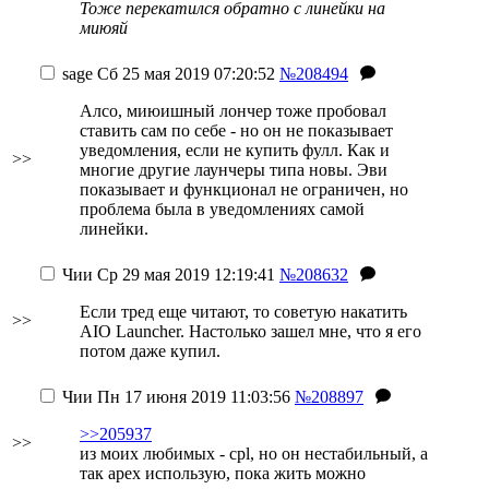
Тоже перекатился обратно с линейки на
миюяй
sage
Сб 25 мая 2019 07:20:52
№208494
Алсо, миюишный лончер тоже пробовал
ставить сам по себе - но он не показывает
уведомления, если не купить фулл. Как и
>>
многие другие лаунчеры типа новы. Эви
показывает и функционал не ограничен, но
проблема была в уведомлениях самой
линейки.
Чии
Ср 29 мая 2019 12:19:41
№208632
Если тред еще читают, то советую накатить
>>
AIO Launcher. Настолько зашел мне, что я его
потом даже купил.
Чии
Пн 17 июня 2019 11:03:56
№208897
>>205937
>>
из моих любимых - cpl, но он нестабильный, а
так apex использую, пока жить можно