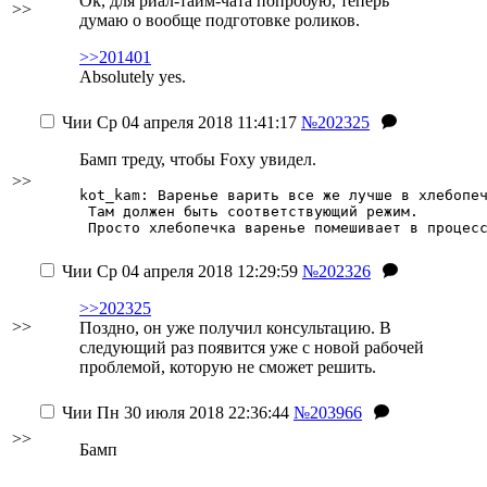
Ok, для риал-тайм-чата попробую, теперь
>>
думаю о вообще подготовке роликов.
>>201401
Absolutely yes.
Чии
Ср 04 апреля 2018 11:41:17
№202325
Бамп треду, чтобы Foxy увидел.
>>
kot_kam: Варенье варить все же лучше в хлебопе
 Там должен быть соответствующий режим.
 Просто хлебопечка варенье помешивает в процес
Чии
Ср 04 апреля 2018 12:29:59
№202326
>>202325
>>
Поздно, он уже получил консультацию. В
следующий раз появится уже с новой рабочей
проблемой, которую не сможет решить.
Чии
Пн 30 июля 2018 22:36:44
№203966
>>
Бамп