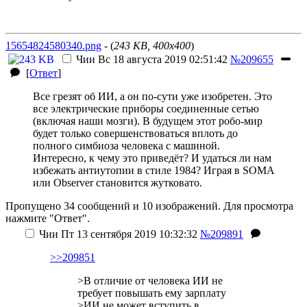
15654824580340.png
- (
243 KB, 400x400
)
Чии
Вс 18 августа 2019 02:51:42
№209655
[
Ответ
]
Все грезят об ИИ, а он по-сути уже изобретен. Это
все электрические приборы соединенные сетью
(включая наши мозги). В будущем этот робо-мир
будет только совершенствоваться вплоть до
полного симбиоза человека с машиной.
Интересно, к чему это приведёт? И удаться ли нам
избежать антиутопии в стиле 1984? Играя в SOMA
или Observer становится жутковато.
Пропущено 34 сообщений и 10 изображений. Для просмотра
нажмите "Ответ".
Чии
Пт 13 сентября 2019 10:32:32
№209891
>>209851
>В отличие от человека ИИ не
требует повышать ему зарплату
>ИИ не может вступить в