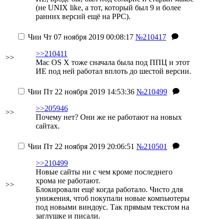
(не UNIX like, а тот, который был 9 и более
ранних версий ещё на PPC).
Чии
Чт 07 ноября 2019 00:08:17
№210417
>>210411
>>
Mac OS X тоже сначала была под ППЦ и этот
ИЕ под ней работал вплоть до шестой версии.
Чии
Пт 22 ноября 2019 14:53:36
№210499
>>205946
>>
Почему нет? Они же не работают на новых
сайтах.
Чии
Пт 22 ноября 2019 20:06:51
№210501
>>210499
Новые сайты ни с чем кроме последнего
хрома не работают.
>>
Блокировали ещё когда работало. Чисто для
унижения, чтоб покупали новые компьютеры
под новыми виндоус. Так прямым текстом на
заглушке и писали.