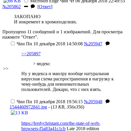
Microsoft Edge
Чии
Чт 06 декабря 2018 22:49:53
№205862
[
Ответ
]
ЗАКОПАНО
И инкремент в хромоподелиях.
Пропущено 11 сообщений и 1 изображений. Для просмотра
нажмите "Ответ".
Чии
Пн 10 декабря 2018 14:50:08
№205947
>>205897
> яндекс
>>
Ну у яндекса и маилру вообще натуральная
вирусная схема распространения в нагрузку к
чему-нибудь для невнимательных
пользователей. Дикари, что с них взять.
Чии
Пн 10 декабря 2018 19:56:15
№205948
1544460972841.jpg
- (
13 KB, 356x356
)
https://ferdychristant.com/the-state-of-web-
browsers-f5a83a41c1cb
Late 2018 edition