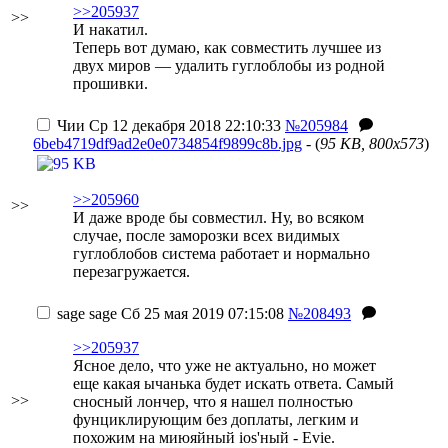
>>205937
>>
И накатил.
Теперь вот думаю, как совместить лучшее из
двух миров — удалить гуглоблобы из родной
прошивки.
Чии
Ср 12 декабря 2018 22:10:33
№205984
6beb4719df9ad2e0e0734854f9899c8b.jpg
- (
95 KB, 800x573
)
>>205960
>>
И даже вроде бы совместил. Ну, во всяком
случае, после заморозки всех видимых
гуглоблобов система работает и нормально
перезагружается.
sage
sage
Сб 25 мая 2019 07:15:08
№208493
>>205937
Ясное дело, что уже не актуально, но может
еще какая ычанька будет искать ответа. Самый
>>
сносный лончер, что я нашел полностью
фунциклирующим без доплаты, легким и
похожим на миюяйный
ios'ный
- Evie.