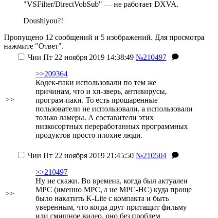
"VSFilter/DirectVobSub" — не работает DXVA.
Doushiyou?!
Пропущено 12 сообщений и 5 изображений. Для просмотра
нажмите "Ответ".
Чии
Пт 22 ноября 2019 14:38:49
№210497
>>209364
Кодек-паки использовали по тем же
причинам, что и хп-зверь, антивирусы,
>>
програм-паки. То есть прошаренные
пользователи не использовали, а использовали
только ламеры. А составители этих
низкосортных переработанных программных
продуктов просто плохие люди.
Чии
Пт 22 ноября 2019 21:45:50
№210504
>>210497
Ну не скажи. Во времена, когда был актуален
MPC (именно MPC, а не MPC-HC) куда проще
>>
было накатить K-Lite с компакта и быть
уверенным, что когда друг притащит фильму
или смищное видео, оно без проблем