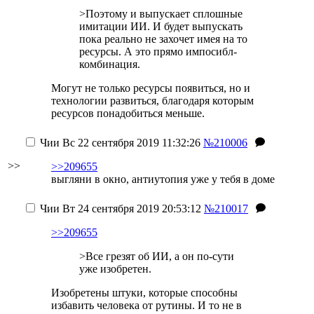
>Поэтому и выпускает сплошные
имитации ИИ. И будет выпускать
пока реально не захочет имея на то
ресурсы. А это прямо импосибл-
комбинация.
Могут не только ресурсы появиться, но и
технологии развиться, благодаря которым
ресурсов понадобиться меньше.
Чии
Вс 22 сентября 2019 11:32:26
№210006
>>
>>209655
выгляни в окно, антиутопия уже у тебя в доме
Чии
Вт 24 сентября 2019 20:53:12
№210017
>>209655
>Все грезят об ИИ, а он по-сути
уже изобретен.
Изобретены штуки, которые способны
избавить человека от рутины. И то не в