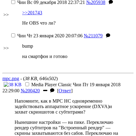
Чии
Вс 09 декабря 2018 22:37:21
№205938
>>201743
>>
Не OBS что ли?
Чии
Чт 23 января 2020 20:07:06
№211079
bump
>>
на смартфон и готово
mpc.png
- (
38 KB, 646x502
)
Media Player Classic
Чии
Пт 19 января 2018
22:29:00
№200420
[
Ответ
]
Напомните, как в MPC HC одновременно
задействовать аппаратное ускорение (DXVA)и
захват скриншотов с субтитрами?
Нынешние настройки — на пике. Переключаю
рендер субтитров на "Встроенный рендер" —
скрины захватываются без сабов. Переключаю на