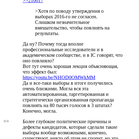
>>210017
>Хотя по поводу утверждения о
выборах 2016-го не согласен.
Слишком незначительное
вмешательство, чтобы повлиять на
результаты.
Да ну? Почему тогда вполне
профессиональные исследователи и в
академическом сообществе, и в IC говорят, что
оно повлияло?
Вот тут очень хорошая лекция объясняющая,
что эффект был:
https://youtu.be/NHOD0OMWkMM
Да и все-таки выборы в итоге получились
очень близкими. Могла вся эта
автоматизированная, таргетированная и
стратегически организованная пропаганда
повлиять на 80 тысяч голосов в 3 штатах?
Конечно, могла.
>>
Более глубокие политические причины и
дефекты кандидатов, которые сделали такие
выборы вообще возможными, конечно,
существуют, никто об этом не спорит, но это