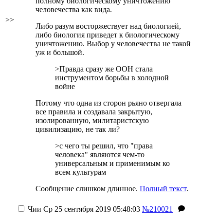
полному биологическому уничтожению
человечества как вида.
>>
Либо разум восторжествует над биологией,
либо биология приведет к биологическому
уничтожению. Выбор у человечества не такой
уж и большой.
>Правда сразу же ООН стала
инструментом борьбы в холодной
войне
Потому что одна из сторон рьяно отвергала
все правила и создавала закрытую,
изолированную, милитаристскую
цивилизацию, не так ли?
>с чего ты решил, что "права
человека" являются чем-то
универсальным и применимым ко
всем культурам
Сообщение слишком длинное.
Полный текст
.
Чии
Ср 25 сентября 2019 05:48:03
№210021