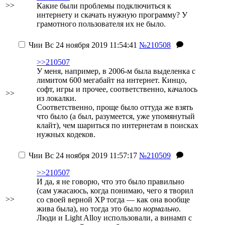
>>
Какие были проблемы подключиться к
интернету и скачать нужную программу? У
грамотного пользователя их не было.
Чии
Вс 24 ноября 2019 11:54:41
№210508
>>210507
У меня, например, в 2006-м была выделенка с
лимитом 600 мегабайт на интернет. Кинцо,
софт, игры и прочее, соответственно, качалось
>>
из локалки.
Соответственно, проще было оттуда же взять
что было (а был, разумеется, уже упомянутый
клайт), чем шариться по интернетам в поисках
нужных кодеков.
Чии
Вс 24 ноября 2019 11:57:17
№210509
>>210507
И да, я не говорю, что это было правильно
(сам ужасаюсь, когда понимаю, чего я творил
>>
со своей верной XP тогда — как она вообще
жива была), но тогда это было
нормально
.
Люди и Light Alloy использовали, а винамп с