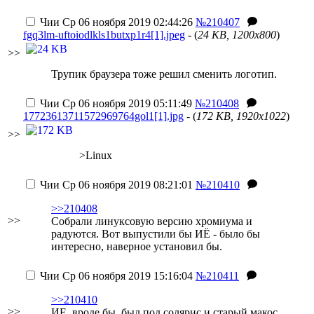
Чии
Ср 06 ноября 2019 02:44:26
№210407
fgq3lm-uftoiodlkls1butxp1r4[1].jpeg
- (
24 KB, 1200x800
)
>>
Трупик браузера тоже решил сменить логотип.
Чии
Ср 06 ноября 2019 05:11:49
№210408
17723613711572969764gol1[1].jpg
- (
172 KB, 1920x1022
)
>>
>Linux
Чии
Ср 06 ноября 2019 08:21:01
№210410
>>210408
>>
Собрали линуксовую версию хромиума и
радуются. Вот выпустили бы ИЁ - было бы
интересно, наверное установил бы.
Чии
Ср 06 ноября 2019 15:16:04
№210411
>>210410
>>
ИЕ, вроде бы, был под солярис и старый макос