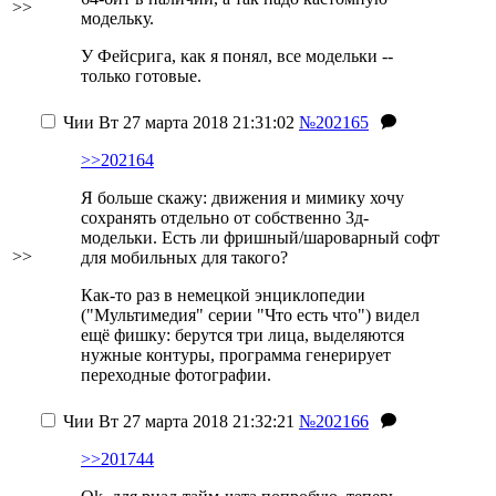
>>
модельку.
У Фейсрига, как я понял, все модельки --
только готовые.
Чии
Вт 27 марта 2018 21:31:02
№202165
>>202164
Я больше скажу: движения и мимику хочу
сохранять отдельно от собственно 3д-
модельки. Есть ли фришный/шароварный софт
>>
для мобильных для такого?
Как-то раз в немецкой энциклопедии
("Мультимедия" серии "Что есть что") видел
ещё фишку: берутся три лица, выделяются
нужные контуры, программа генерирует
переходные фотографии.
Чии
Вт 27 марта 2018 21:32:21
№202166
>>201744