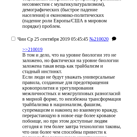
несовместим с мультикультурализмом),
демографических (быстрое падение
населения) и економико-политических
(падение роли Европы/США в мировом
порядке) проблем.
Чии
Ср 25 сентября 2019 05:45:45
№210020
>>210019
В том и дело, что на уровне биологии это не
заложено, но фактически на уровне биологии
заложена такая вещь как трайбализм и
стадный инстинкт.
Если люди не будут уважать универсальные
правила, созданные для предотвращения
кровопролития и урегулирования
межличностных и межгрупповых разногласий
в мирной форме, то неизбежна трансформация
трайбализма в национализм, фашизм,
супремацизм и наконец во взаимную вражду,
перерастающую в новое еще более кровавое
побоище, но при этом доступные людям
сегодня и тем более завтра технологии таковы,
что они более чем способны привести к