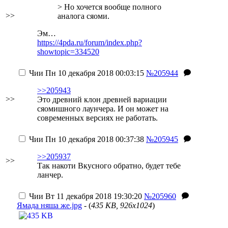
> Но хочется вообще полного
>>
аналога сяоми.
Эм…
https://4pda.ru/forum/index.php?
showtopic=334520
Чии
Пн 10 декабря 2018 00:03:15
№205944
>>205943
>>
Это древний клон древней вариации
сяомишного лаунчера. И он может на
современных версиях не работать.
Чии
Пн 10 декабря 2018 00:37:38
№205945
>>205937
>>
Так накоти Вкусного обратно, будет тебе
ланчер.
Чии
Вт 11 декабря 2018 19:30:20
№205960
Ямада няша же.jpg
- (
435 KB, 926x1024
)