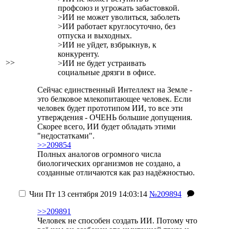
профсоюз и угрожать забастовкой.
>ИИ не может уволиться, заболеть
>ИИ работает круглосуточно, без
отпуска и выходных.
>ИИ не уйдет, взбрыкнув, к
конкуренту.
>>
>ИИ не будет устраивать
социальные дрязги в офисе.
Сейчас единственный Интеллект на Земле -
это белковое млекопитающее человек. Если
человек будет прототипом ИИ, то все эти
утверждения - ОЧЕНЬ большие допущения.
Скорее всего, ИИ будет обладать этими
"недостатками".
>>209854
Полных аналогов огромного числа
биологических организмов не создано, а
созданные отличаются как раз надёжностью.
Чии
Пт 13 сентября 2019 14:03:14
№209894
>>209891
Человек не способен создать ИИ. Потому что