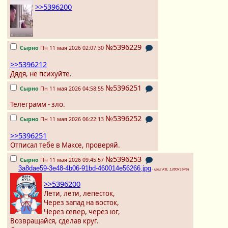
>>5396200
№5396229
Сырно
Пн 11 мая 2026 02:07:30
>>5396212
Дядя, не психуйте.
№5396251
Сырно
Пн 11 мая 2026 04:58:55
Телеграмм - зло.
№5396252
Сырно
Пн 11 мая 2026 06:22:13
>>5396251
Отписал тебе в Максе, проверяй.
№5396253
Сырно
Пн 11 мая 2026 09:45:57
3a8dae59-3e48-4b06-91bd-460014e56266.jpg
- (
262 KB, 1280x1646
)
>>5396200
Лети, лети, лепесток,
Через запад на восток,
Через север, через юг,
Возвращайся, сделав круг.