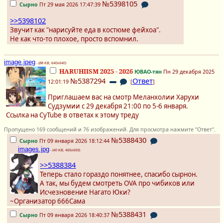
№5398105
Сырно
Пт 29 мая 2026 17:47:39
>>5398102
Звучит как "нарисуйте еда в костюме фейхоа".
Не как что-то плохое, просто вспомнил.
image.jpeg
- (
88 KB, 640x640
)
HARUHIISM 2025 - 2026
ЮВАО-тян
Пн 29 декабря 2025
№5387294
Ответ
12:01:19
[
]
Приглашаем вас на смотр Меланхолии Харухи
Судзумии с 29 декабря 21:00 по 5-6 января.
Ссылка на CyTube в ответах к этому треду
Пропущено 169 сообщений и 76 изображений. Для просмотра нажмите "Ответ".
№5388430
Сырно
Пт 09 января 2026 18:12:44
images.jpg
- (
40 KB, 465x659
)
>>5388384
Теперь стало гораздо понятнее, спасибо сырнон.
А так, мы будем смотреть OVA про чибиков или
Исчезновение Нагато Юки?
~Организатор 666Сама
№5388431
Сырно
Пт 09 января 2026 18:40:37