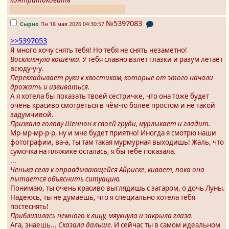
контратаковать
Утопли. Чуть позже новый сделаю
№5397083
Сырно
Пн 18 мая 2026 04:30:57
>>5397053
Я много хочу снять тебя! Но тебя не снять незаметно!
Воскликнула кошечка.
У тебя славно взлет глазки и разум летает
всюду-у-у.
Перекладывает руки к хвостикам, которые от этого начали
дрожать и извиваться.
А я хотела бы показать твоей сестричке, что она тоже будет
очень красиво смотреться в чём-то более простом и не такой
задумчивой.
Прижала голову Шеннон к своей груди, мурлыкает и гладит.
Мр-мр-мр-р-р, ну и мне будет приятно! Иногда я смотрю наши
фотографии, ва-а, ты там такая мурмурная выходишь! Жаль, что
сумочка на пляжике осталась, я бы тебе показала.
...
Ченька села к оправдывающейся Айриске, кивает, пока она
пытается объяснить ситуацию.
Понимаю, ты очень красиво выглядишь с загаром, о дочь Луны.
Надеюсь, ты не думаешь, что я специально хотела тебя
постеснять!
Приблизилась немного к лицу, мяукнула и закрыла глаза.
Ага, знаешь...
Сказала дальше.
И сейчас ты в самом идеальном