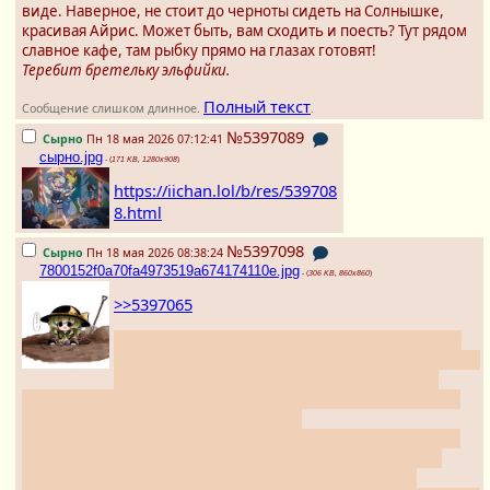
виде. Наверное, не стоит до черноты сидеть на Солнышке,
красивая Айрис. Может быть, вам сходить и поесть? Тут рядом
славное кафе, там рыбку прямо на глазах готовят!
Теребит бретельку эльфийки.
Полный текст
Сообщение слишком длинное.
.
№5397089
Сырно
Пн 18 мая 2026 07:12:41
сырно.jpg
- (
171 KB, 1280x908
)
https://iichan.lol/b/res/539708
8.html
№5397098
Сырно
Пн 18 мая 2026 08:38:24
7800152f0a70fa4973519a674174110e.jpg
- (
306 KB, 860x860
)
>>5397065
А песочного человека мне тоже советовали. Там
вроде какое-то городское фентези-мистика то типу
Грима или Супернатуралов. Я только кусочки
всяких шортсов оттуда видела, не дошли лапки. Сериалы это
вообще убийцы времени похуже гачи.
Сат мой фаворит, когда розы опять распустятся, скину свежие
фото. Перезимовали в этот год хорошо, почти без потерь.
Насчёт времени ничего не загадываю, но должно быть