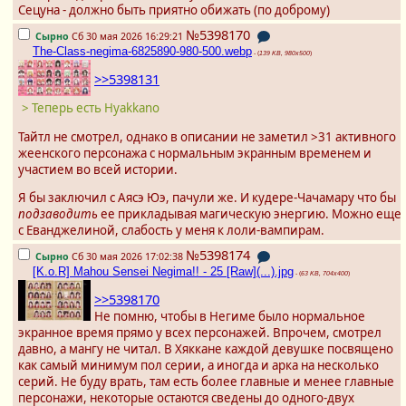
Сецуна - должно быть приятно обижать (по доброму)
№5398170
Сырно
Сб 30 мая 2026 16:29:21
The-Class-negima-6825890-980-500.webp
- (
139 KB, 980x500
)
>>5398131
> Теперь есть Hyakkano
Тайтл не смотрел, однако в описании не заметил >31 активного
жеенского персонажа с нормальным экранным временем и
участием во всей истории.
Я бы заключил с Аясэ Юэ, пачули же. И кудере-Чачамару что бы
подзаводить
ее прикладывая магическую энергию. Можно еще
с Еванджелиной, слабость у меня к лоли-вампирам.
№5398174
Сырно
Сб 30 мая 2026 17:02:38
[K.o.R] Mahou Sensei Negima!! - 25 [Raw](...).jpg
- (
63 KB, 704x400
)
>>5398170
Не помню, чтобы в Негиме было нормальное
экранное время прямо у всех персонажей. Впрочем, смотрел
давно, а мангу не читал. В Хяккане каждой девушке посвящено
как самый минимум пол серии, а иногда и арка на несколько
серий. Не буду врать, там есть более главные и менее главные
персонажи, некоторые остаются сведены до одного-двух