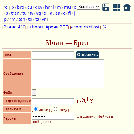
d
b
bro
cu
dev
hr
l
m
mu
o
[
|
/
/
/
/
/
/
/
/
s
tran
tu
tv
vg
x
a
aa
c
fi
j
/
/
/
/
/
/
|
/
/
/
/
p
rm
tan
to
ts
vn
/
/
/
/
/
]
Радио 410
ii.booru
Архив РПГ
acomics
cf
ost
𝕏
[
] [
-
] [
-
-
] [
]
Ычан — Бред
Тема
Сообщение
Файл
Подтверждение
Перейти к
[
доске ]
[
треду ]
(для удаления файлов и
Пароль
сообщений)