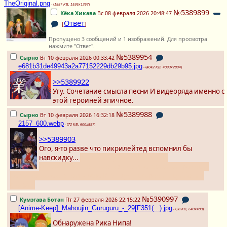
TheOriginal.png
- (
1557 KB, 1536x1267
)
№5389899
Кёка Хикава
Вс 08 февраля 2026 20:48:47
Ответ
[
]
Пропущено 3 сообщений и 1 изображений. Для просмотра
нажмите "Ответ".
№5389954
Сырно
Вт 10 февраля 2026 00:33:42
e681b31de49943a2a77152229db29b95.jpg
- (
4042 KB, 4093x2894
)
>>5389922
Угу. Сочетание смысла песни И видеоряда именно с
этой героиней эпичное.
№5389988
Сырно
Вт 10 февраля 2026 16:32:18
2157_600.webp
- (
72 KB, 600x897
)
>>5389903
Ого, я-то разве что пикрилейтед вспомнил бы
навскидку...
Хотя она - уже иной типаж.
Однако именно оно открыло мне глаза на прелесть
девочконожек, в том числе ИРЛ. Ууу... скорее бы суббота и
снова...
№5390997
Кумэгава Ботан
Пт 27 февраля 2026 22:15:22
[Anime-Keep]_Mahoujin_Guruguru_-_29[F351(...).jpg
- (
38 KB, 640x480
)
Обнаружена Рика Нипа!