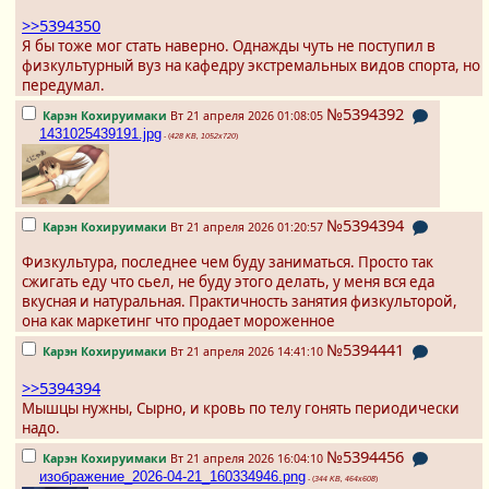
>>5394350
Я бы тоже мог стать наверно. Однажды чуть не поступил в
физкультурный вуз на кафедру экстремальных видов спорта, но
передумал.
№5394392
Карэн Кохируимаки
Вт 21 апреля 2026 01:08:05
1431025439191.jpg
- (
428 KB, 1052x720
)
№5394394
Карэн Кохируимаки
Вт 21 апреля 2026 01:20:57
Физкультура, последнее чем буду заниматься. Просто так
сжигать еду что сьел, не буду этого делать, у меня вся еда
вкусная и натуральная. Практичность занятия физкульторой,
она как маркетинг что продает мороженное
№5394441
Карэн Кохируимаки
Вт 21 апреля 2026 14:41:10
>>5394394
Мышцы нужны, Сырно, и кровь по телу гонять периодически
надо.
№5394456
Карэн Кохируимаки
Вт 21 апреля 2026 16:04:10
изображение_2026-04-21_160334946.png
- (
344 KB, 464x608
)