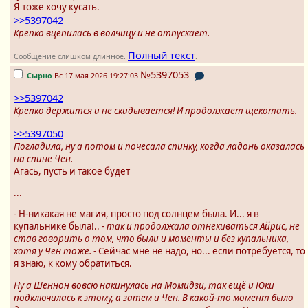
Я тоже хочу кусать.
>>5397042
Крепко вцепилась в волчицу и не отпускает.
Полный текст
Сообщение слишком длинное.
.
№5397053
Сырно
Вс 17 мая 2026 19:27:03
>>5397042
Крепко держится и не скидывается! И продолжает щекотать.
>>5397050
Погладила, ну а потом и почесала спинку, когда ладонь оказалась
на спине Чен.
Агась, пусть и такое будет
...
- Н-никакая не магия, просто под солнцем была. И... я в
купальнике была!..
- так и продолжала отнекиваться Айрис, не
став говорить о том, что были и моменты и без купальника,
хотя у Чен тоже.
- Сейчас мне не надо, но... если потребуется, то
я знаю, к кому обратиться.
Ну а Шеннон вовсю накинулась на Момидзи, так ещё и Юки
подключилась к этому, а затем и Чен. В какой-то момент было