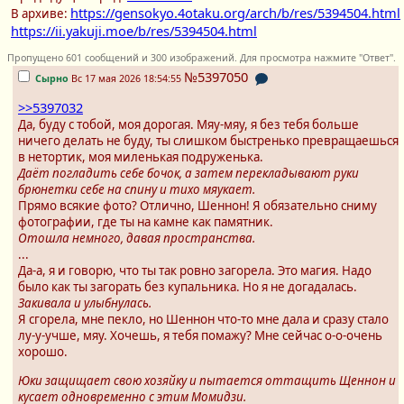
https://gensokyo.4otaku.org/arch/b/res/5394504.html
В архиве:
https://ii.yakuji.moe/b/res/5394504.html
Пропущено 601 сообщений и 300 изображений. Для просмотра нажмите "Ответ".
№5397050
Сырно
Вс 17 мая 2026 18:54:55
>>5397032
Да, буду с тобой, моя дорогая. Мяу-мяу, я без тебя больше
ничего делать не буду, ты слишком быстренько превращаешься
в нетортик, моя миленькая подруженька.
Даёт погладить себе бочок, а затем перекладывают руки
брюнетки себе на спину и тихо мяукает.
Прямо всякие фото? Отлично, Шеннон! Я обязательно сниму
фотографии, где ты на камне как памятник.
Отошла немного, давая пространства.
...
Да-а, я и говорю, что ты так ровно загорела. Это магия. Надо
было как ты загорать без купальника. Но я не догадалась.
Закивала и улыбнулась.
Я сгорела, мне пекло, но Шеннон что-то мне дала и сразу стало
лу-у-учше, мяу. Хочешь, я тебя помажу? Мне сейчас о-о-очень
хорошо.
Юки защищает свою хозяйку и пытается оттащить Щеннон и
кусает одновременно с этим Момидзи.