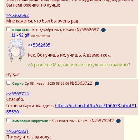
бы немножечко, но лучше
>>5362592
Мне кажется, что был бы очень рад
№5362637
ЮВАО-тян
Вт 31 декабря 2024 19:54:09
11 - 92.gif
- (
149 KB, 407x498
)
>>5362605
Кек. Вот учишь их, учишь. А взамен кек.
>А разве не Мод-тян меняет титульные страницы?
Ну Х.З.
№5363722
Сырно
Ср 08 января 2025 08:55:06
>>5363714
Спасибо.
https://iichan.lol/to/res/156673.html#1
Готовая картинка здесь
65530
№5375242
Химавари Фурутани
Сб 21 июня 2025 18:12:19
>>5340831
Потому что гладиолус.