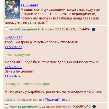
>>5394441
Мышцы стали сухожилиями, когда с них воду всю
высушили? Кровь гонять нужно периодически,
потому что человек вся таблица менделеева или
потому что ему сны снятся?
№5394496
Карэн Кохируимаки
Вт 21 апреля 2026 22:58:43
>>5394350
Хороший тренер не есть хороший спортсмен!
>>5394356
>но передумал
Не зря ли? Вроде бы интересное дело, нескучное уж точно.
>>5394392
Зачем так делать?
>>5394323
>сладкие напитки с сахаром
А я их редко употребляю, разве что чая с сахаром много пью.
Полный текст
Сообщение слишком длинное.
.
№5394510
Карэн Кохируимаки
Ср 22 апреля 2026 07:15:41