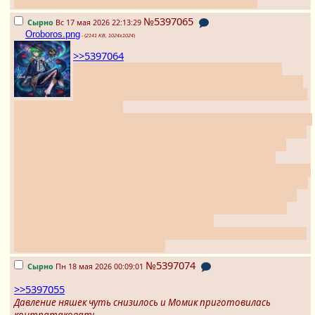
ото сна культ древних богов. И имя им Сат и Агарот...
№5397065
Сырно
Вс 17 мая 2026 22:13:29
Oroboros.png
- (
2141 KB, 1024x1024
)
>>5397064
А-а-а... а я как раз вспоминаю про пропавший
эйдолон, уже была идея расклеить посты WANTED
по всем пиратским бухтам Кул-Тираса, или где ещё
компания Чен загорает.
Но Сат и Агорот требуют подношений, иначе ждет Ненасытность
только куцая марковь к августу. Ты кстати больше по цветочкам
или плодово-ягодным? Я уже не надеюсь на этот культ, а на
сериалы и так времени не наскрести. Недавно знакомые
спрашивали тоже, не смотрю ли я The Sandman... а я могу только
на тему гачи и дополнительных курсов для +0.1 эффективности
в гаче поддержать разговор. Вот она и есть всеразрушающая
серость. Фоллаут посмотри обязательно, рекоммендую как
люпо, посмотревшая только первый сезон.
Но. После трудового мая надеюсь найти чуть больше времени,
и надеюсь, у тебя тоже найдется.
№5397074
Сырно
Пн 18 мая 2026 00:09:01
>>5397055
Давление няшек чуть снизилось и Момик приготовилась