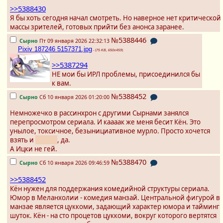
>>5388430
Я бы хоть сегодня начал смотреть. Но наверное нет критической
массы зрителей, готовых прийти без анонса заранее.
№5388446
Сырно
Пт 09 января 2026 22:32:13
Pixiv 187246 5157371.jpg
- (
75 KB, 650x459
)
>>5387294
НЕ мои бы ИРЛ проблемы, присоединился бы
к вам.
№5388452
Сырно
Сб 10 января 2026 01:20:00
Немножечко в рассинхрон с другими Сырнами занялся
перепросмотром сериала. И каааак же меня бесит Кён. Это
унылое, токсичное, безынициативное мурло. Просто хочется
взять и
уебать
, да.
А Ицки не гей.
№5388470
Сырно
Сб 10 января 2026 09:46:59
>>5388452
Кён нужен для поддержания комедийной структуры сериала.
Юмор в Меланхолии - комедия манзай. Центральной фигурой в
манзае является цуккоми, задающий характер юмора и тайминг
шуток. Кён - на сто процетов цуккоми, вокруг которого вертятся