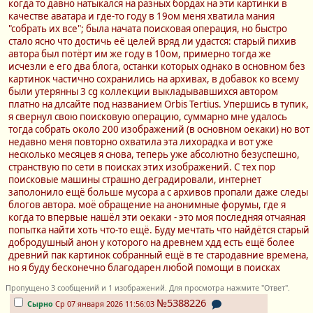
когда то давно натыкался на разных бордах на эти картинки в
качестве аватара и где-то году в 19ом меня хватила мания
"собрать их все"; была начата поисковая операция, но быстро
стало ясно что достичь её целей вряд ли удастся: старый пихив
автора был потёрт им же году в 10ом, примерно тогда же
исчезли е его два блога, останки которых однако в основном без
картинок частично сохранились на архивах, в добавок ко всему
были утерянны 3 cg коллекции выкладывавшихся автором
платно на длсайте под названием Orbis Tertius. Упершись в тупик,
я свернул свою поисковую операцию, суммарно мне удалось
тогда собрать около 200 изображений (в основном оекаки) но вот
недавно меня повторно охватила эта лихорадка и вот уже
несколько месяцев я снова, теперь уже абсолютно безуспешно,
странствую по сети в поисках этих изображений. С тех пор
поисковые машины страшно деградировали, интернет
заполонило ещё больше мусора а с архивов пропали даже следы
блогов автора. моё обращение на анонимные форумы, где я
когда то впервые нашёл эти оекаки - это моя последняя отчаяная
попытка найти хоть что-то ещё. Буду мечтать что найдётся старый
добродушный анон у которого на древнем хдд есть ещё более
древний пак картинок собранный ещё в те стародавние времена,
но я буду бесконечно благодарен любой помощи в поисках
Пропущено 3 сообщений и 1 изображений. Для просмотра нажмите "Ответ".
№5388226
Сырно
Ср 07 января 2026 11:56:03