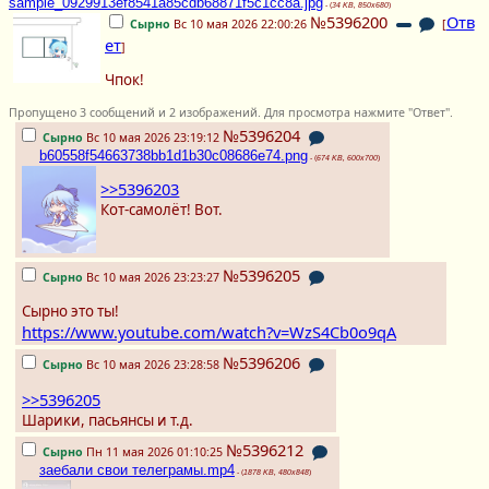
sample_0929913ef8541a85cdb68871f5c1cc8a.jpg
- (
34 KB, 850x680
)
№5396200
Отв
Сырно
Вс 10 мая 2026 22:00:26
[
ет
]
Чпок!
Пропущено 3 сообщений и 2 изображений. Для просмотра нажмите "Ответ".
№5396204
Сырно
Вс 10 мая 2026 23:19:12
b60558f54663738bb1d1b30c08686e74.png
- (
674 KB, 600x700
)
>>5396203
Кот-самолёт! Вот.
№5396205
Сырно
Вс 10 мая 2026 23:23:27
Сырно это ты!
https://www.youtube.com/watch?v=WzS4Cb0o9qA
№5396206
Сырно
Вс 10 мая 2026 23:28:58
>>5396205
Шарики, пасьянсы и т.д.
№5396212
Сырно
Пн 11 мая 2026 01:10:25
заебали свои телеграмы.mp4
- (
1878 KB, 480x848
)