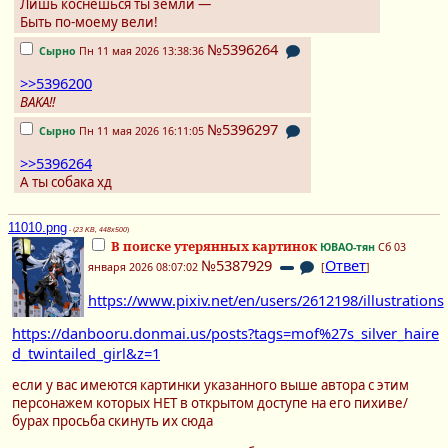
Лишь коснешься ты земли —
Быть по-моему вели!
№5396264
Сырно
Пн 11 мая 2026 13:38:36
>>5396200
BAKA!!
№5396297
Сырно
Пн 11 мая 2026 16:11:05
>>5396264
А ты собака хд
11010.png
- (
23 KB, 448x500
)
В поиске утерянных картинок
ЮВАО-тян
Сб 03
№5387929
Ответ
января 2026 08:07:02
[
]
https://www.pixiv.net/en/users/2612198/illustrations
https://danbooru.donmai.us/posts?tags=mof%27s_silver_haire
d_twintailed_girl&z=1
если у вас имеются картинки указанного выше автора с этим
персонажем которых НЕТ в открытом доступе на его пихиве/
бурах просьба скинуть их сюда