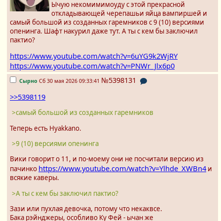
Ычую некомимимоуду с этой прекрасной
откладывающей черепашьи яйца вампиршей и
самый большой из созданных гаремников с 9 (10) версиями
опенинга. Шафт накурил даже тут. А ты с кем бы заключил
пактио?
https://www.youtube.com/watch?v=6uYG9k2WjRY
https://www.youtube.com/watch?v=PNWr_Jlx6p0
№5398131
Сырно
Сб 30 мая 2026 09:33:41
>>5398119
>самый большой из созданных гаремников
Теперь есть Hyakkano.
>9 (10) версиями опенинга
Вики говорит о 11, и по-моему они не посчитали версию из
https://www.youtube.com/watch?v=Ylhde_XWBn4
пачинко
и
всякие каверы.
>А ты с кем бы заключил пактио?
Зази или пухлая девочка, потому что некаквсе.
Бака рэйнджеры, особливо Ку Фей - ычан же