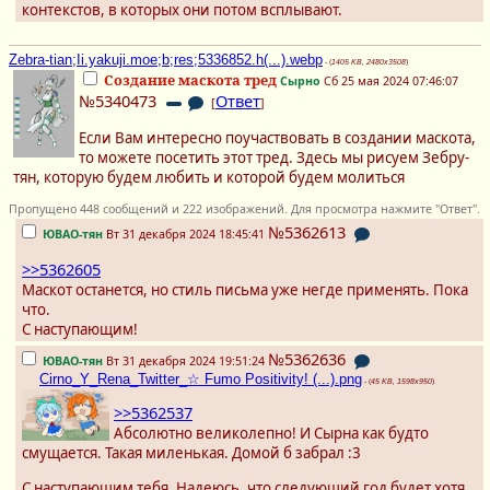
контекстов, в которых они потом всплывают.
Zebra-tian;Ii.yakuji.moe;b;res;5336852.h(...).webp
- (
1405 KB, 2480x3508
)
Создание маскота тред
Сырно
Сб 25 мая 2024 07:46:07
№5340473
Ответ
[
]
Если Вам интересно поучаствовать в создании маскота,
то можете посетить этот тред. Здесь мы рисуем Зебру-
тян, которую будем любить и которой будем молиться
Пропущено 448 сообщений и 222 изображений. Для просмотра нажмите "Ответ".
№5362613
ЮВАО-тян
Вт 31 декабря 2024 18:45:41
>>5362605
Маскот останется, но стиль письма уже негде применять. Пока
что.
С наступающим!
№5362636
ЮВАО-тян
Вт 31 декабря 2024 19:51:24
Cirno_Y_Rena_Twitter_☆ Fumo Positivity! (...).png
- (
45 KB, 1598x950
)
>>5362537
Абсолютно великолепно! И Сырна как будто
смущается. Такая миленькая. Домой б забрал :3
С наступающим тебя. Надеюсь, что следующий год будет хотя