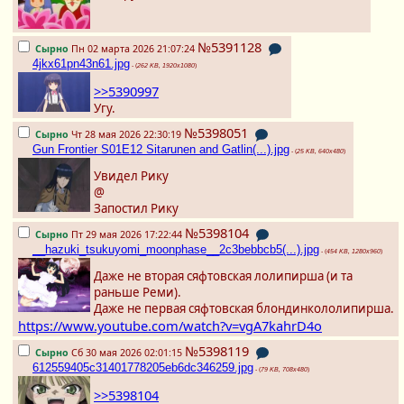
№5391128
Сырно
Пн 02 марта 2026 21:07:24
4jkx61pn43n61.jpg
- (
262 KB, 1920x1080
)
>>5390997
Угу.
№5398051
Сырно
Чт 28 мая 2026 22:30:19
Gun Frontier S01E12 Sitarunen and Gatlin(...).jpg
- (
25 KB, 640x480
)
Увидел Рику
@
Запостил Рику
№5398104
Сырно
Пт 29 мая 2026 17:22:44
__hazuki_tsukuyomi_moonphase__2c3bebbcb5(...).jpg
- (
454 KB, 1280x960
)
Даже не вторая сяфтовская лолипирша (и та
раньше Реми).
Даже не первая сяфтовская блондинкололипирша.
https://www.youtube.com/watch?v=vgA7kahrD4o
№5398119
Сырно
Сб 30 мая 2026 02:01:15
612559405c31401778205eb6dc346259.jpg
- (
79 KB, 708x480
)
>>5398104