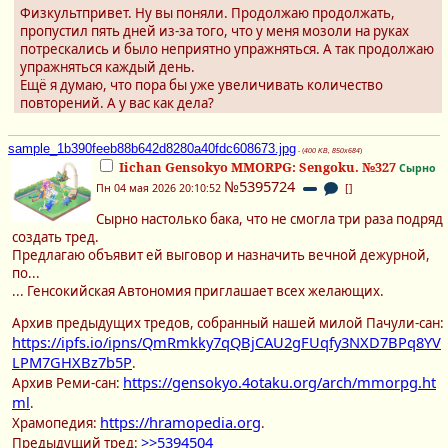
Физкультпривет. Ну вы поняли. Продолжаю продолжать,
пропустил пять дней из-за того, что у меня мозоли на руках
потрескались и было неприятно упражняться. А так продолжаю
упражняться каждый день.
Ещё я думаю, что пора бы уже увеличивать количество
повторений. А у вас как дела?
sample_1b390feeb88b642d8280a40fdc608673.jpg
- (
400 KB, 850x684
)
Iichan Gensokyo MMORPG: Sengoku. №327
Сырно
№5395724
Пн 04 мая 2026 20:10:52
[
]
Сырно настолько бака, что не смогла три раза подряд
создать тред.
Предлагаю объявит ей выговор и назначить вечной дежурной,
по...
... Генсокийская Автономия приглашает всех желающих.
Архив предыдущих тредов, собранный нашей милой Пачули-сан:
https://ipfs.io/ipns/QmRmkky7qQBjCAU2gFUqfy3NXD7BPq8YV
LPM7GHXBz7b5P
.
https://gensokyo.4otaku.org/arch/mmorpg.ht
Архив Реми-сан:
ml
.
https://hramopedia.org
Храмопедия:
.
>>5394504
Предыдущий тред: