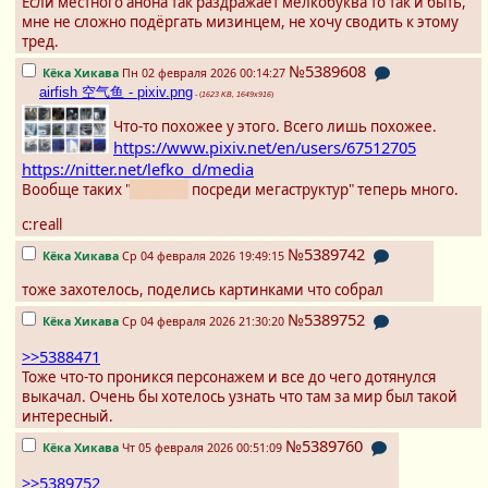
Если местного анона так раздражает мелкобуква то так и быть,
мне не сложно подёргать мизинцем, не хочу сводить к этому
тред.
№5389608
Кёка Хикава
Пн 02 февраля 2026 00:14:27
airfish 空气鱼 - pixiv.png
- (
1623 KB, 1649x916
)
Что-то похожее у этого. Всего лишь похожее.
https://www.pixiv.net/en/users/67512705
https://nitter.net/lefko_d/media
Вообще таких "
девочка
посреди мегаструктур" теперь много.
c:reall
№5389742
Кёка Хикава
Ср 04 февраля 2026 19:49:15
тоже захотелось, поделись картинками что собрал
№5389752
Кёка Хикава
Ср 04 февраля 2026 21:30:20
>>5388471
Тоже что-то проникся персонажем и все до чего дотянулся
выкачал. Очень бы хотелось узнать что там за мир был такой
интересный.
№5389760
Кёка Хикава
Чт 05 февраля 2026 00:51:09
>>5389752