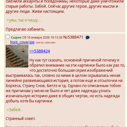
сменили аккаунты и псевдонимы, некоторые даже уничтожили
старые работы. Забей. Сейчас другие герои, другие мысли и
другие люди. Живи настоящим.
>увы, так я пишу...
Предлагаю забанить.
№5388471
Сырно
Сб 10 января 2026 10:13:36
front_cover.jpg
- (
259 KB, 1400x1400
)
>>5388424
Ну как тут сказать, основной причиной почему я
обратил внимание на эти картинки было как раз то,
что достаточно большая серия изображений
выстраивалась так, словно за ними в целом скрывалась некая
линейно развивающаяся история, а потом ещё и отсылочки на
Борхеса, Страну Снов, Битлз и тд. Однако по описанным тобою
же причинам у меня не было и нет даже надежды узнать
изначальную историю даже в общих чертах, но есть надежда
добыть хотя бы картинки.
>Забей.
Странный совет.