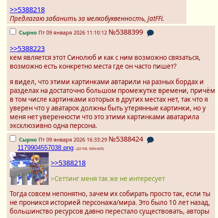
>>5388218
Предлагаю забанить за мелкобуквенность, JatFFi.
№5388399
Сырно
Пт 09 января 2026 11:10:12
>>5388223
кем является этот Синолюб и как с ним возможно связаться,
возможно есть конкретно места где он часто пишет?
я видел, что этими картинками автарили на разных бордах и
разделах на достаточно большом промежутке времени, причём
в том числе картинками которых в других местах нет, так что я
уверен что у аватарок должны быть утерянные картинки, но у
меня нет уверенности что это этими картинками аватарила
эксклюзивно одна персона.
№5388424
Сырно
Пт 09 января 2026 16:33:29
1179904557038.png
- (
22 KB, 500x420
)
>>5388218
>Сеттинг меня так же не интересует
Тогда совсем непонятно, зачем их собирать просто так, если ты
не проникся историей персонажа/мира. Это было 10 лет назад,
большинство ресурсов давно перестало существовать, авторы