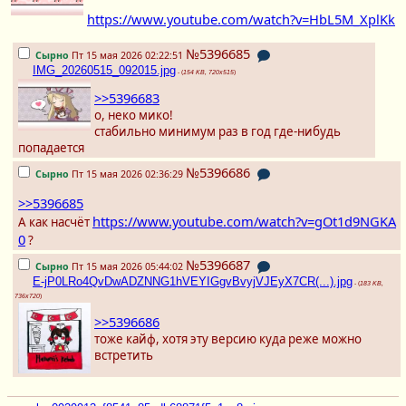
https://www.youtube.com/watch?v=HbL5M_XplKk
№5396685
Сырно
Пт 15 мая 2026 02:22:51
IMG_20260515_092015.jpg
- (
154 KB, 720x515
)
>>5396683
о, неко мико!
стабильно минимум раз в год где-нибудь
попадается
№5396686
Сырно
Пт 15 мая 2026 02:36:29
>>5396685
https://www.youtube.com/watch?v=gOt1d9NGKA
А как насчёт
0
?
№5396687
Сырно
Пт 15 мая 2026 05:44:02
E-jP0LRo4QvDwADZNNG1hVEYIGgvBvyjVJEyX7CR(...).jpg
- (
183 KB,
736x720
)
>>5396686
тоже кайф, хотя эту версию куда реже можно
встретить