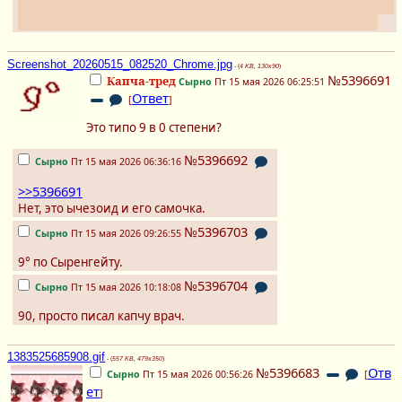
посвободнее, особенно во второй половине месяца. А в августе
пропаду на пару неделек, Южно-китайское море опять зовёт.
Screenshot_20260515_082520_Chrome.jpg
- (
4 KB, 130x90
)
№5396691
Капча-тред
Сырно
Пт 15 мая 2026 06:25:51
Ответ
[
]
Это типо 9 в 0 степени?
№5396692
Сырно
Пт 15 мая 2026 06:36:16
>>5396691
Нет, это ычезоид и его самочка.
№5396703
Сырно
Пт 15 мая 2026 09:26:55
9° по Сыренгейту.
№5396704
Сырно
Пт 15 мая 2026 10:18:08
90, просто писал капчу врач.
1383525685908.gif
- (
557 KB, 479x350
)
№5396683
Отв
Сырно
Пт 15 мая 2026 00:56:26
[
ет
]