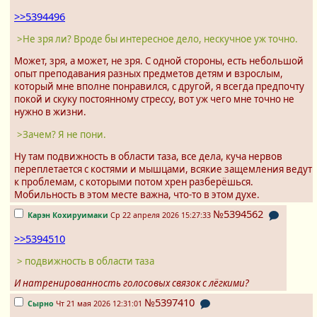
>>5394496
>Не зря ли? Вроде бы интересное дело, нескучное уж точно.
Может, зря, а может, не зря. С одной стороны, есть небольшой
опыт преподавания разных предметов детям и взрослым,
который мне вполне понравился, с другой, я всегда предпочту
покой и скуку постоянному стрессу, вот уж чего мне точно не
нужно в жизни.
>Зачем? Я не пони.
Ну там подвижность в области таза, все дела, куча нервов
переплетается с костями и мышцами, всякие защемления ведут
к проблемам, с которыми потом хрен разберёшься.
Мобильность в этом месте важна, что-то в этом духе.
№5394562
Карэн Кохируимаки
Ср 22 апреля 2026 15:27:33
>>5394510
> подвижность в области таза
И натренированность голосовых связок с лёгкими?
№5397410
Сырно
Чт 21 мая 2026 12:31:01