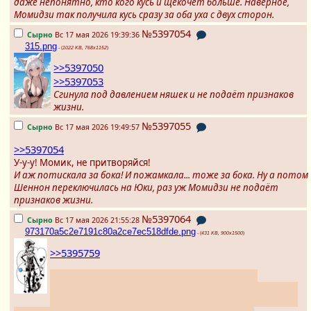
даже непонятно, кто кого кусь и щекочет больше. Наверное,
Момидзи так получила кусь сразу за оба уха с двух сторон.
№5397054
Сырно
Вс 17 мая 2026 19:39:36
315.png
- (
1022 KB, 768x1152
)
>>5397050
>>5397053
Сгинула под давлением няшек и не подаёт признаков
жизни.
№5397055
Сырно
Вс 17 мая 2026 19:49:57
>>5397054
У-у-у! Момик, не притворяйся!
И аж потискала за бока! И пожамкала... тоже за бока. Ну а потом
Шеннон переключилась на Юки, раз уж Момидзи не подаёт
признаков жизни.
№5397064
Сырно
Вс 17 мая 2026 21:55:28
973170a5c2e7191c80a2ce7ec518dfde.png
- (
431 KB, 900x1500
)
>>5395759
А я теперь всё надеюсь новый (ха-ха) Фоллаут
посмотреть, когда время будет. Но в моём расписании
тоже шалят последователи Мифуса, а ещё пробудился