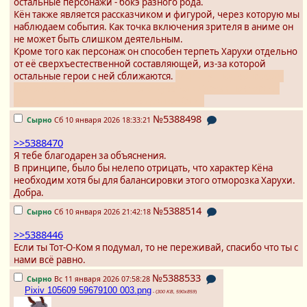
остальные персонажи - бокэ разного рода.
Кён также является рассказчиком и фигурой, через которую мы
наблюдаем события. Как точка включения зрителя в аниме он
не может быть слишком деятельным.
Кроме того как персонаж он способен терпеть Харухи отдельно
от её сверхъестественной составляющей, из-за которой
остальные герои с ней сближаются.
(Ицки тут под вопросом,
насколько в Исчезновении его чувства к Харухи повторяют
основной мир, а насколько выдумка Юки.)
№5388498
Сырно
Сб 10 января 2026 18:33:21
>>5388470
Я тебе благодарен за объяснения.
В принципе, было бы нелепо отрицать, что характер Кёна
необходим хотя бы для балансировки этого отморозка Харухи.
Добра.
№5388514
Сырно
Сб 10 января 2026 21:42:18
>>5388446
Если ты Тот-О-Ком я подумал, то не переживай, спасибо что ты с
нами всё равно.
№5388533
Сырно
Вс 11 января 2026 07:58:28
Pixiv 105609 59679100 003.png
- (
300 KB, 590x859
)