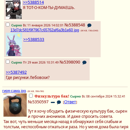
>>5388514
Я ТОТ-О-КОМ-ТЫ-ДУМАЕШЬ.
№5388548
Сырно
Вс 11 января 2026 14:02:01
13d7dc581f9f7967c65762af6a3b1e60.jpg
- (
90 KB, 736x1040
)
>>5388533
№5398090
Сырно
Пт 29 мая 2026 10:31:49
>>5387492
Где рисунки Лебовски?
гиря-сама.jpg
- (
91 KB, 780x780
)
Физкультура бак!
Сырно
Вс 08 сентября 2024 15:32:41
№5350597
Ответ
[
]
Тут я хочу обсудить физическую культуру бак, сырен
и прочих анонимов. И даже спросить совета.
Так вот, чуть меньше месяца назад я обнаружил себя слабым и
толстым, неспособным отжаться и раза. Но у меня дома была гиря