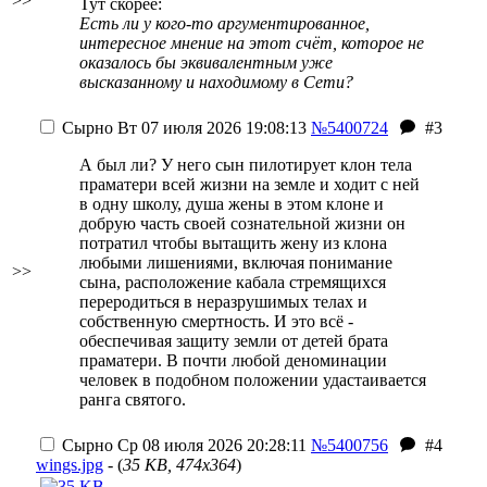
>>
Тут скорее:
Есть ли у кого-то аргументированное,
интересное мнение на этот счёт, которое не
оказалось бы эквивалентным уже
высказанному и находимому в Сети?
Сырно
Вт 07 июля 2026 19:08:13
№5400724
#3
А был ли? У него сын пилотирует клон тела
праматери всей жизни на земле и ходит с ней
в одну школу, душа жены в этом клоне и
добрую часть своей сознательной жизни он
потратил чтобы вытащить жену из клона
любыми лишениями, включая понимание
>>
сына, расположение кабала стремящихся
переродиться в неразрушимых телах и
собственную смертность. И это всё -
обеспечивая защиту земли от детей брата
праматери. В почти любой деноминации
человек в подобном положении удастаивается
ранга святого.
Сырно
Ср 08 июля 2026 20:28:11
№5400756
#4
wings.jpg
- (
35 KB, 474x364
)