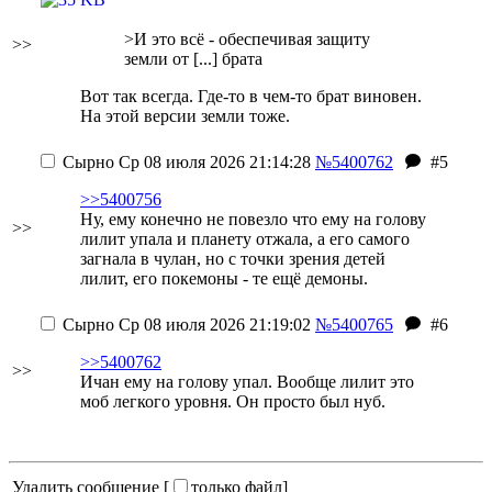
>И это всё - обеспечивая защиту
>>
земли от [...] брата
Вот так всегда. Где-то в чем-то брат виновен.
На этой версии земли тоже.
Сырно
Ср 08 июля 2026 21:14:28
№5400762
#5
>>5400756
Ну, ему конечно не повезло что ему на голову
>>
лилит упала и планету отжала, а его самого
загнала в чулан, но с точки зрения детей
лилит, его покемоны - те ещё демоны.
Сырно
Ср 08 июля 2026 21:19:02
№5400765
#6
>>5400762
>>
Ичан ему на голову упал. Вообще лилит это
моб легкого уровня. Он просто был нуб.
Удалить сообщение [
только файл
]