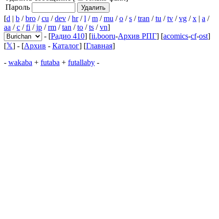
Пароль
[
d
|
b
/
bro
/
cu
/
dev
/
hr
/
l
/
m
/
mu
/
o
/
s
/
tran
/
tu
/
tv
/
vg
/
x
|
a
/
aa
/
c
/
fi
/
jp
/
rm
/
tan
/
to
/
ts
/
vn
]
- [
Радио 410
] [
ii.booru
-
Архив РПГ
] [
acomics
-
cf
-
ost
]
[
𝕏
] - [
Архив
-
Каталог
] [
Главная
]
-
wakaba
+
futaba
+
futallaby
-