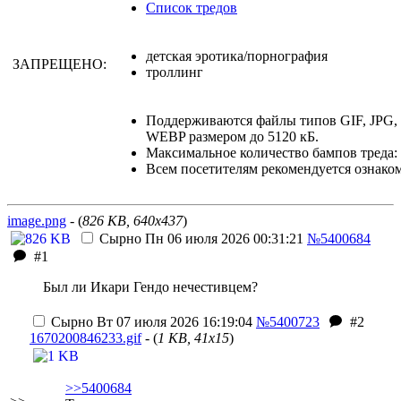
Список тредов
детская эротика/порнография
ЗАПРЕЩЕНО:
троллинг
Поддерживаются файлы типов GIF, JPG
WEBP размером до 5120 кБ.
Максимальное количество бампов треда: 
Всем посетителям рекомендуется ознако
image.png
- (
826 KB, 640x437
)
Сырно
Пн 06 июля 2026 00:31:21
№5400684
#1
Был ли Икари Гендо нечестивцем?
Сырно
Вт 07 июля 2026 16:19:04
№5400723
#2
1670200846233.gif
- (
1 KB, 41x15
)
>>5400684