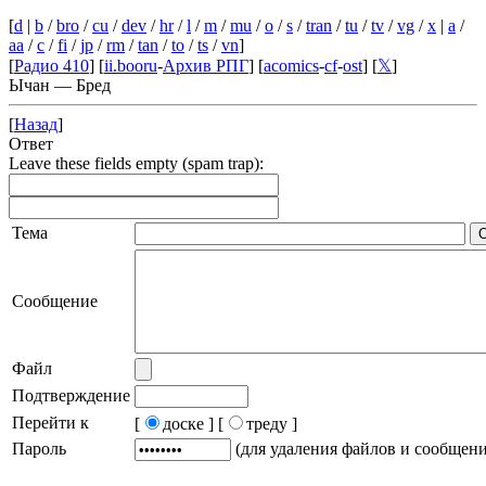
[
d
|
b
/
bro
/
cu
/
dev
/
hr
/
l
/
m
/
mu
/
o
/
s
/
tran
/
tu
/
tv
/
vg
/
x
|
a
/
aa
/
c
/
fi
/
jp
/
rm
/
tan
/
to
/
ts
/
vn
]
[
Радио 410
] [
ii.booru
-
Архив РПГ
] [
acomics
-
cf
-
ost
] [
𝕏
]
Ычан — Бред
[
Назад
]
Ответ
Leave these fields empty (spam trap):
Тема
Сообщение
Файл
Подтверждение
Перейти к
[
доске ]
[
треду ]
Пароль
(для удаления файлов и сообщен