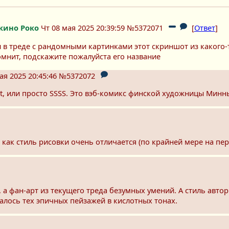
кино Роко
Чт 08 мая 2025 20:39:59
№5372071
[
Ответ
]
л в треде с рандомными картинками этот скриншот из какого-
омнит, подскажите пожалуйста его название
ая 2025 20:45:46
№5372072
ilent, или просто SSSS. Это вэб-комикс финской художницы Минны
к как стиль рисовки очень отличается (по крайней мере на пе
, а фан-арт из текущего треда безумных умений. А стиль авт
талось тех эпичных пейзажей в кислотных тонах.