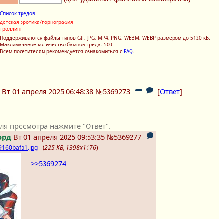
Список тредов
детская эротика/порнография
троллинг
Поддерживаются файлы типов GIF, JPG, MP4, PNG, WEBM, WEBP размером до 5120 кБ.
Максимальное количество бампов треда: 500.
Всем посетителям рекомендуется ознакомиться с
FAQ
.
Вт 01 апреля 2025 06:48:38
№5369273
[
Ответ
]
ля просмотра нажмите "Ответ".
орд
Вт 01 апреля 2025 09:53:35
№5369277
160bafb1.jpg
- (
225 KB, 1398x1176
)
>>5369274