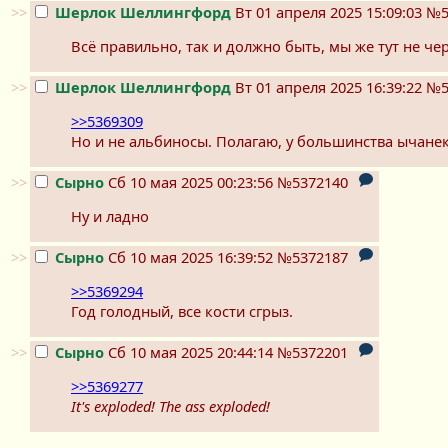
>>
Шерлок Шеллингфорд
Вт 01 апреля 2025 15:09:03
№5
Всё правильно, так и должно быть, мы же тут не че
>>
Шерлок Шеллингфорд
Вт 01 апреля 2025 16:39:22
№5
>>5369309
Но и не альбиносы. Полагаю, у большинства ычанек 
>>
Сырно
Сб 10 мая 2025 00:23:56
№5372140
Ну и ладно
>>
Сырно
Сб 10 мая 2025 16:39:52
№5372187
>>5369294
Год голодный, все кости сгрыз.
>>
Сырно
Сб 10 мая 2025 20:44:14
№5372201
>>5369277
It's exploded! The ass exploded!