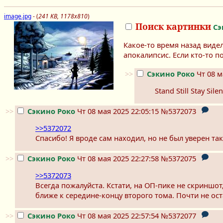
image.jpg
- (
241 KB, 1178x810
)
Поиск картинки
Сэ
Какое-то время назад виде
апокалипсис. Если кто-то п
>>
Сэкино Роко
Чт 08 м
Stand Still Stay S
>>
Сэкино Роко
Чт 08 мая 2025 22:05:15
№5372073
>>5372072
Спасибо! Я вроде сам находил, но не был уверен та
>>
Сэкино Роко
Чт 08 мая 2025 22:27:58
№5372075
>>5372073
Всегда пожалуйста. Кстати, на ОП-пике не скриншот
ближе к середине-концу второго тома. Почти не ос
>>
Сэкино Роко
Чт 08 мая 2025 22:57:54
№5372077