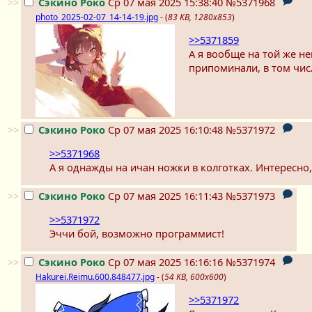
>>
Сэкино Роко
Ср 07 мая 2025 15:38:40
№5371968
photo_2025-02-07_14-14-19.jpg
- (
83 KB, 1280x853
)
>>5371859
А я вообще на той же н
припоминали, в том числ
>>
Сэкино Роко
Ср 07 мая 2025 16:10:48
№5371972
>>5371968
А я однажды на ичан ножки в колготках. Интересно,
>>
Сэкино Роко
Ср 07 мая 2025 16:11:43
№5371973
>>5371972
Эччи бой, возможно программист!
>>
Сэкино Роко
Ср 07 мая 2025 16:16:16
№5371974
Hakurei.Reimu.600.848477.jpg
- (
54 KB, 600x600
)
>>5371972