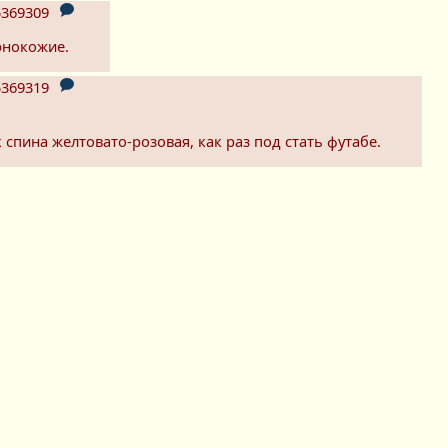
369309
рнокожие.
369319
спина желтовато-розовая, как раз под стать футабе.