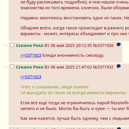
не буду расписывать подробно), и они нашли очень
знакомства из того времени, конечно, были оборва
Недавно захотелось восстановить одно из таких. Не
Обиднее всего, когда такое происходит в разного ро
варианты - может, интересы объединяют и про них б
>>
Сэкино Роко
Вт 06 мая 2025 20:12:35
№5371926
>>5371923
Блюди анонимность смолоду.
>>
Сэкино Роко
Вт 06 мая 2025 21:47:02
№5371932
>>5371923
>Нет, к сожалению, люди помнят.
>А выходить из таких не всегда имеются варианты -
Если всё ещё тогда не ограничилось парой беззлобны
ничего и не было. Могло бы быть и хуже — ты мог б
Как мне кажется, лучше быть одному, чем с людьм