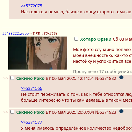
>>5372075
Насколько я помню, ближе к концу второго тома авт
55433222.webp
- (
8 KB, 480x269
)
Хотаро Орэки
Сб 03 мая
Мое фото случайно попало 
моей внешностью. Как-то ст
настойку и успокоиться все 
Пропущено 17 сообщений и 
>>
Сэкино Роко
Вт 06 мая 2025 12:11:51
№5371882
>>5371566
Не стоит переживать о том, как к тебе относятся 
больше интересно что ты сам делаешь в таком мест
>>
Сэкино Роко
Вт 06 мая 2025 20:07:04
№5371923
>>5371577
У меня имелось определённое количество недоброже