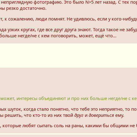
 неприглядную фотографию. Это было N>5 лет назад. С тех по
ны резко достаточно.
т, к сожалению, люди помнят. Не удивлюсь, если у кого-нибудь
да узких кругах, где все друг друга знают. Тогда такое не заб
ольше негде/не с кем поговорить, может, ещё что...
 может, интересы объединяют и про них больше негде/не с кем
х шуток, когда стало понятно, что тебе это неприятно, то по
ы решить, что кто-то из них твой
друг
и
довериться
ему.
и, которые любят сыпать соль на раны, какими бы общими не