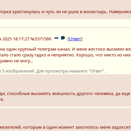
орка христанулась и чуть ли не ушла в монастырь. Наверняка 
 2025 18:17:27
№5371566
[
Ответ
]
на один крупный телеграм-канал. И меня жестоко высмеял вл
ало стало сразу гадко и неприятно. Хорошо, что никто из ни
равно не могу...
5 изображений. Для просмотра нажмите "Ответ".
люди, способные высмеять внешность другого человека, да ещ
е.
лателей, которым в один момент захотелось меня задоксить. 