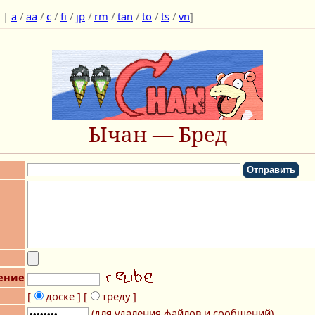
|
a
/
aa
/
c
/
fi
/
jp
/
rm
/
tan
/
to
/
ts
/
vn
]
Ычан — Бред
ение
[
доске ]
[
треду ]
(для удаления файлов и сообщений)