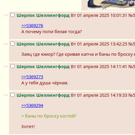
>>
Шерлок Шеллингфорд
Вт 01 апреля 2025 10:01:31
№5
>>5369276
А почему попи белая тогда?
>>
Шерлок Шеллингфорд
Вт 01 апреля 2025 13:42:25
№5
Заяц где юмор? Где кривая капча и баны по броску 
>>
Шерлок Шеллингфорд
Вт 01 апреля 2025 14:11:41
№5
>>5369273
А у тебя душа чёрная.
>>
Шерлок Шеллингфорд
Вт 01 апреля 2025 14:19:33
№5
>>5369294
> баны по броску костей?
Хотет!