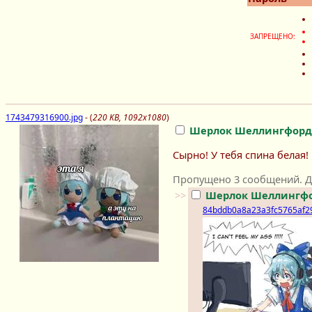
ЗАПРЕЩЕНО:
1743479316900.jpg
- (
220 KB, 1092x1080
)
Шерлок Шеллингфорд
Сырно! У тебя спина белая!
Пропущено 3 сообщений. Д
>>
Шерлок Шеллингф
84bddb0a8a23a3fc5765af29