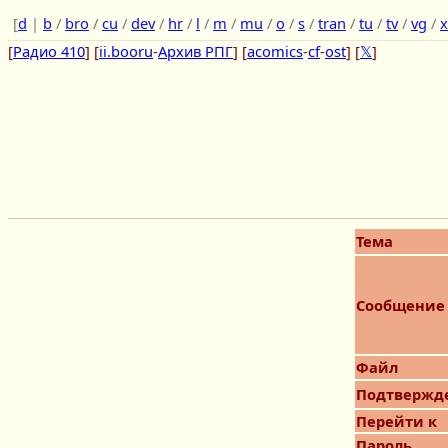
[
d
|
b
/
bro
/
cu
/
dev
/
hr
/
l
/
m
/
mu
/
o
/
s
/
tran
/
tu
/
tv
/
vg
/
x
[
Радио 410
] [
ii.booru
-
Архив РПГ
] [
acomics
-
cf
-
ost
] [
𝕏
]
Тема
Сообщение
Файл
Подтвержд
Перейти к
Пароль