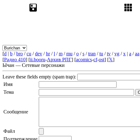
[
d
|
b
/
bro
/
cu
/
dev
/
hr
/
l
/
m
/
mu
/
o
/
s
/
tran
/
tu
/
tv
/
vg
/
x
|
a
/
aa
[
Радио 410
] [
ii.booru
-
Архив РПГ
] [
acomics
-
cf
-
ost
] [
𝕏
]
Ычан — Сетевые персонажи
Leave these fields empty (spam trap):
Имя
Тема
Сообщение
Файл
Подтверждение