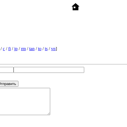
/
c
/
fi
/
jp
/
rm
/
tan
/
to
/
ts
/
vn
]