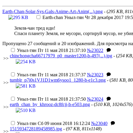
Earth-Chan-Solar-Sys-Gals-Anime-Art-Anim(...).png
- (
295 KB, 811
Earth-chan
Уныл-тян
Чт 28 декабря 2017 19:5
Земля-чан тред иди!
Спаси планету Земля, не мусори, сортируй мусор, не убив
Пропущено 27 сообщений и 20 изображений. Для просмотра на
Уныл-тян
Пт 11 мая 2018 21:37:10
№23022
chinchongcha66717979_p0_master1200-b-497(...).jpg
- (
254 KB
>>
Уныл-тян
Пт 11 мая 2018 21:37:37
№23023
tumblr_p7i0s1VJ1D1wm6ysoo1_1280-b-e1c3.png
- (
581 KB, 8
>>
Уныл-тян
Пт 11 мая 2018 21:37:50
№23024
earth_chan_by_khrooz-dc8fcjj-b-e503.png
- (
510 KB, 1024x576
)
>>
Уныл-тян
Сб 09 июня 2018 16:12:24
№23040
1515934728189458985.jpg
- (
97 KB, 811x1148
)
>>