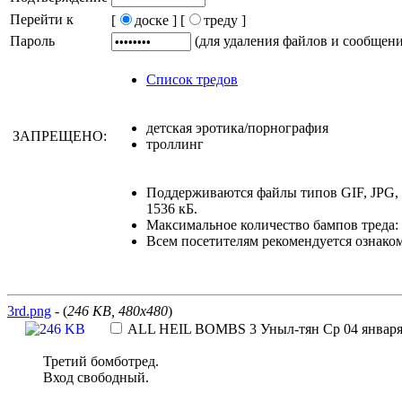
Перейти к
[
доске ]
[
треду ]
Пароль
(для удаления файлов и сообщен
Список тредов
детская эротика/порнография
ЗАПРЕЩЕНО:
троллинг
Поддерживаются файлы типов GIF, JPG,
1536 кБ.
Максимальное количество бампов треда: 
Всем посетителям рекомендуется ознако
3rd.png
- (
246 KB, 480x480
)
ALL HEIL BOMBS 3
Уныл-тян
Ср 04 января
Третий бомботред.
Вход свободный.