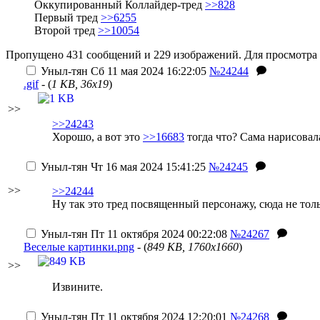
Оккупированный Коллайдер-тред
>>828
Первый тред
>>6255
Второй тред
>>10054
Пропущено 431 сообщений и 229 изображений. Для просмотра 
Уныл-тян
Сб 11 мая 2024 16:22:05
№24244
.gif
- (
1 KB, 36x19
)
>>
>>24243
Хорошо, а вот это
>>16683
тогда что? Сама нарисовал
Уныл-тян
Чт 16 мая 2024 15:41:25
№24245
>>
>>24244
Ну так это тред посвященный персонажу, сюда не тол
Уныл-тян
Пт 11 октября 2024 00:22:08
№24267
Веселые картинки.png
- (
849 KB, 1760x1660
)
>>
Извините.
Уныл-тян
Пт 11 октября 2024 12:20:01
№24268