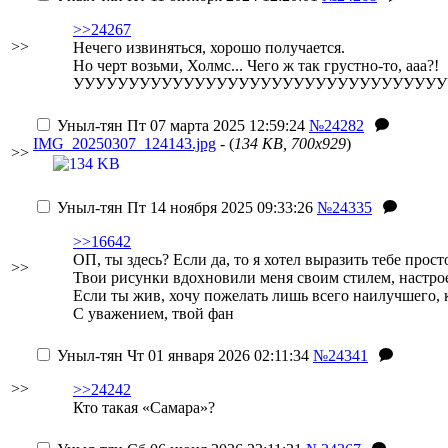
>>24267
>>
Нечего извиняться, хорошо получается.
Но черт возьми, Холмс... Чего ж так грустно-то, ааа?!
УУУУУУУУУУУУУУУУУУУУУУУУУУУУУУУУУУ
Уныл-тян
Пт 07 марта 2025 12:59:24
№24282
IMG_20250307_124143.jpg
- (
134 KB, 700x929
)
>>
Уныл-тян
Пт 14 ноября 2025 09:33:26
№24335
>>16642
ОП, ты здесь? Если да, то я хотел выразить тебе прос
>>
Твои рисунки вдохновили меня своим стилем, настрое
Если ты жив, хочу пожелать лишь всего наилучшего, 
С уважением, твой фан
Уныл-тян
Чт 01 января 2026 02:11:34
№24341
>>
>>24242
Кто такая «Самара»?