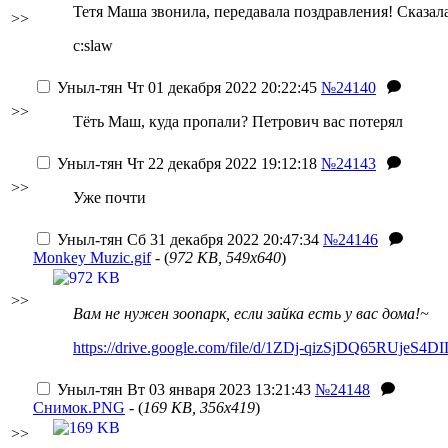
Тетя Маша звонила, передавала поздравления! Сказал
>>
c:slaw
Уныл-тян
Чт 01 декабря 2022 20:22:45
№24140
>>
Тёть Маш, куда пропали? Петрович вас потерял
Уныл-тян
Чт 22 декабря 2022 19:12:18
№24143
>>
Уже почти
Уныл-тян
Сб 31 декабря 2022 20:47:34
№24146
Monkey Muzic.gif
- (
972 KB, 549x640
)
>>
Вам не нужен зоопарк, если зайка есть у вас дома!~
https://drive.google.com/file/d/1ZDj-qizSjDQ65RUjeS
Уныл-тян
Вт 03 января 2023 13:21:43
№24148
Снимок.PNG
- (
169 KB, 356x419
)
>>