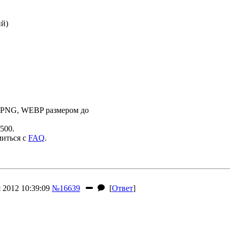
ий)
 PNG, WEBP размером до
500.
миться с
FAQ
.
 2012 10:39:09
№16639
[
Ответ
]