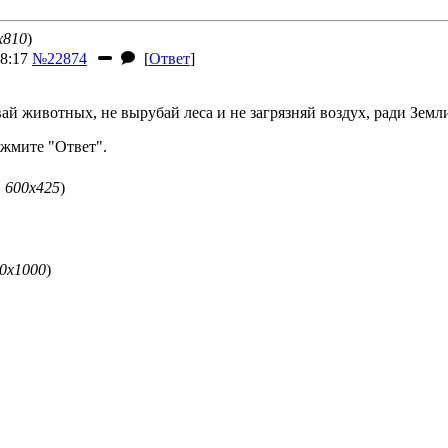
x810
)
8:17
№22874
[
Ответ
]
ай животных, не вырубай леса и не загрязняй воздух, ради Земл
жмите "Ответ".
, 600x425
)
00x1000
)