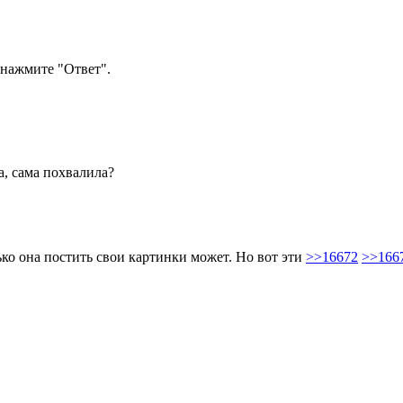
нажмите "Ответ".
а, сама похвалила?
ько она постить свои картинки может. Но вот эти
>>16672
>>166