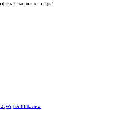
а фотки вышлет в январе!
4DILQWqBAdBltk/view