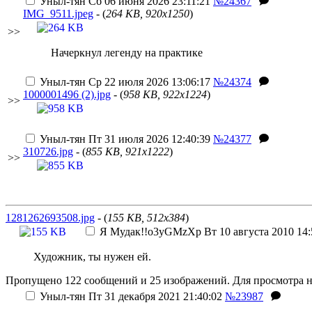
Уныл-тян
Сб 06 июня 2026 23:11:21
№24367
IMG_9511.jpeg
- (
264 KB, 920x1250
)
>>
Начеркнул легенду на практике
Уныл-тян
Ср 22 июля 2026 13:06:17
№24374
1000001496 (2).jpg
- (
958 KB, 922x1224
)
>>
Уныл-тян
Пт 31 июля 2026 12:40:39
№24377
310726.jpg
- (
855 KB, 921x1222
)
>>
1281262693508.jpg
- (
155 KB, 512x384
)
Я Мудак
!!o3yGMzXp
Вт 10 августа 2010 14:
Художник, ты нужен ей.
Пропущено 122 сообщений и 25 изображений. Для просмотра н
Уныл-тян
Пт 31 декабря 2021 21:40:02
№23987