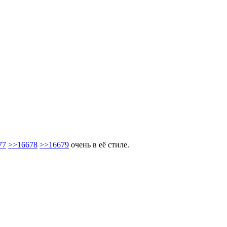
77
>>16678
>>16679
очень в её стиле.