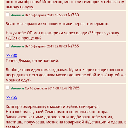
похожим образом? Интересно, много ли геморроя я себе за эту
выгоду получу.
№730
Аноним
Вт 15 февраля 2011 18:55:23
Знакомые брали из япошки мотики через семпермото.
Нахуя тебе ОП мот из америки через владик? Через чухонку-
>ДС2 не проще ли?
№755
Аноним
Вт 15 февраля 2011 22:08:03
>>730
Точно. Думал, он нипонский.
Вообще твоя идея самая здравая. Купить через владиковского
посредника + его доставка может дешевле обойтись (партей же
моцики едут).
№765
Аноним
Ср 16 февраля 2011 08:43:47
>>755
Хотя про омерикашку я может и хуйню спизданул.
Но в любом случаей Семпермото нормальная контора.
Заключаешь с ними договор, они подбирают тебе мотик,
платишь, получаешь мотик на товариной ЖД станции и едешь в
гаевню.