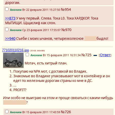
дорогам.
№954
Аноним
Вт 22 февраля 2011 15:27:50
>>873
У мну первый. Слева. Тока L0. Тока ХАРДКОР. Тока
МЫТИЩИ. Щщаслиф как слон.
№970
Аноним
Ср 23 февраля 2011 17:55:07
>>940
Съеби с моих ычанов, четырехколесное
автомо
быдло!
771020110216.jpg
- (
35 KB, 640x480
)
№725
Ответ
Аноним
Вт 15 февраля 2011 16:51:34
[
]
Мотач, есть хитрый план.
Покупаю на NPA мот, с доставкой во Владик.
Знакомые во Владике упаковывают мот в контейнер и он
едет по железным дорогам страны ко мне в ДС.
...
PROFIT?
Или особо не выиграю на этом и проще связаться с каким-нибудь
ДрайвБайком
?
№726
Аноним
Вт 15 февраля 2011 17:43:59