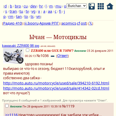
d
b
bro
cu
dev
hr
l
m
mu
o
[
|
/
/
/
/
/
/
/
/
s
tran
tu
tv
vg
x
a
aa
c
fi
j
/
/
/
/
/
/
|
/
/
/
/
p
rm
tan
to
ts
vn
/
/
/
/
/
]
Радио 410
ii.booru
Архив РПГ
acomics
cf
ost
𝕏
[
] [
-
] [
-
-
] [
]
Ычан — Мотоциклы
kawasaki ZZR400 98.jpg
- (
69 KB, 800x600
)
ZZR400 или GSX-R 750W?
Аноним
Сб 26 февраля 2011
№1036
Ответ
00:26:13
[
]
здорово посаны!
выбираю се что-то к сезону, бюджет 110килорублей, опыт и
права имеются)
собственно два сабжа -
http://moto.auto.ru/motorcycle/used/sale/394210-6192.html
http://moto.auto.ru/motorcycle/used/sale/414342-02cd.html
вот что лучше?)
Пропущено 8 сообщений и 1 изображений. Для просмотра нажмите "Ответ".
№1119
Аноним
Пн 28 февраля 2011 10:39:18
>>1116
Неистово ычуюююююю! Как заебали эти уебки...