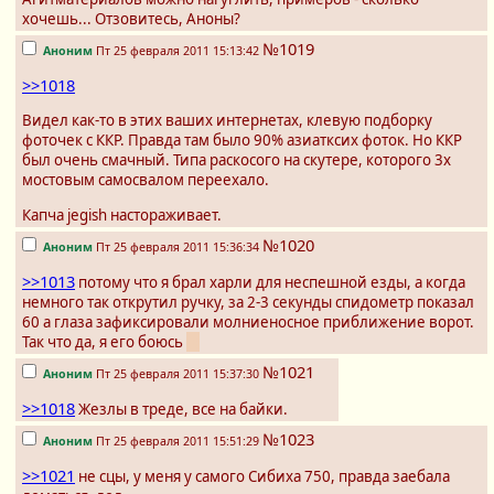
хочешь... Отзовитесь, Аноны?
№1019
Аноним
Пт 25 февраля 2011 15:13:42
>>1018
Видел как-то в этих ваших интернетах, клевую подборку
фоточек с ККР. Правда там было 90% азиатксих фоток. Но ККР
был очень смачный. Типа раскосого на скутере, которого 3х
мостовым самосвалом переехало.
Капча jegish настораживает.
№1020
Аноним
Пт 25 февраля 2011 15:36:34
>>1013
потому что я брал харли для неспешной езды, а когда
немного так открутил ручку, за 2-3 секунды спидометр показал
60 а глаза зафиксировали молниеносное приближение ворот.
Так что да, я его боюсь
=(
№1021
Аноним
Пт 25 февраля 2011 15:37:30
>>1018
Жезлы в треде, все на байки.
№1023
Аноним
Пт 25 февраля 2011 15:51:29
>>1021
не сцы, у меня у самого Сибиха 750, правда заебала