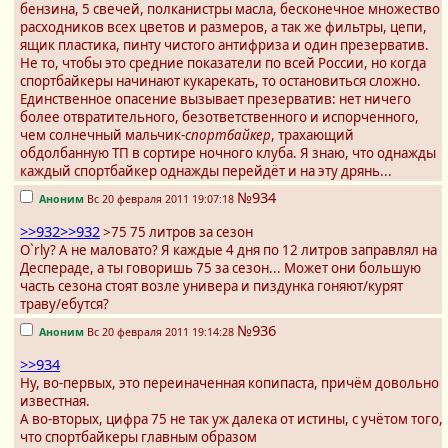
бензина, 5 свечей, полканистры масла, бесконечное множество
расходников всех цветов и размеров, а так же фильтры, цепи,
ящик пластика, пинту чистого антифриза и один презерватив.
Не то, чтобы это средние показатели по всей России, но когда
спортбайкеры начинают кукарекать, то остановиться сложно.
Единственное опасение вызывает презерватив: нет ничего
более отвратительного, безответственного и испорченного,
чем солнечный мальчик-
спортбайкер
, трахающий
обдолбанную ТП в сортире ночного клуба. Я знаю, что однажды
каждый спортбайкер однажды перейдёт и на эту дрянь...
№934
Аноним
Вс 20 февраля 2011 19:07:18
>>932
>>932
>75 75 литров за сезон
O`rly? А не маловато? Я каждые 4 дня по 12 литров заправлял на
Деспераде, а ты говоришь 75 за сезон... Может они большую
часть сезона стоят возле универа и пиздунка гоняют/курят
траву/ебутся?
№936
Аноним
Вс 20 февраля 2011 19:14:28
>>934
Ну, во-первых, это переиначенная копипаста, причём довольно
известная.
А во-вторых, цифра 75 не так уж далека от истины, с учётом того,
что спортбайкеры главным образом