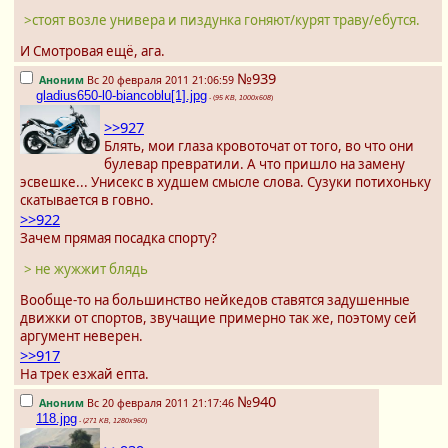
>стоят возле универа и пиздунка гоняют/курят траву/ебутся.
И Смотровая ещё, ага.
№939
Аноним
Вс 20 февраля 2011 21:06:59
gladius650-l0-biancoblu[1].jpg
- (
95 KB, 1000x608
)
>>927
Блять, мои глаза кровоточат от того, во что они
булевар превратили. А что пришло на замену
эсвешке... Унисекс в худшем смысле слова. Сузуки потихоньку
скатывается в говно.
>>922
Зачем прямая посадка спорту?
> не жужжит блядь
Вообще-то на большинство нейкедов ставятся задушенные
движки от спортов, звучащие примерно так же, поэтому сей
аргумент неверен.
>>917
На трек езжай епта.
№940
Аноним
Вс 20 февраля 2011 21:17:46
118.jpg
- (
271 KB, 1280x960
)