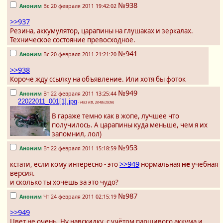
№938
Аноним
Вс 20 февраля 2011 19:42:02
>>937
Резина, аккумулятор, царапины на глушаках и зеркалах.
Техническое состояние превосходное.
№941
Аноним
Вс 20 февраля 2011 21:21:20
>>938
Короче жду ссылку на объявление. Или хотя бы фоток
№949
Аноним
Вт 22 февраля 2011 13:25:44
22022011_001[1].jpg
- (
453 KB, 2048x1536
)
В гараже темно как в жопе, лучшее что
получилось. А царапины куда меньше, чем я их
запомнил, лол)
№953
Аноним
Вт 22 февраля 2011 15:18:59
>>949
кстати, если кому интересно - это
нормальная
не
учебная
версия.
и сколько ты хочешь за это чудо?
№987
Аноним
Чт 24 февраля 2011 02:15:19
>>949
Цвет не очень. Ну навскидку, с учётом паршивого аккума и