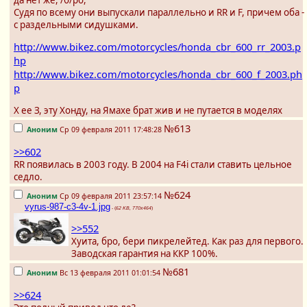
да нет же, /б/ро,
Судя по всему они выпускали параллельно и RR и F, причем оба -
с раздельными сидушками.
http://www.bikez.com/motorcycles/honda_cbr_600_rr_2003.p
hp
http://www.bikez.com/motorcycles/honda_cbr_600_f_2003.ph
p
Х ее З, эту Хонду, на Ямахе брат жив и не путается в моделях
№613
Аноним
Ср 09 февраля 2011 17:48:28
>>602
RR появилась в 2003 году. В 2004 на F4i стали ставить цельное
седло.
№624
Аноним
Ср 09 февраля 2011 23:57:14
vyrus-987-c3-4v-1.jpg
- (
62 KB, 770x464
)
>>552
Хуита, бро, бери пикрелейтед. Как раз для первого.
Заводская гарантия на ККР 100%.
№681
Аноним
Вс 13 февраля 2011 01:01:54
>>624