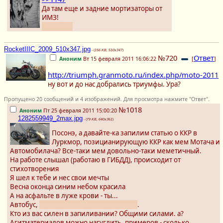
Да там еще и задние мортизаторы от
ИМЗ!
капча fire
RocketIIIC_2009_510x347.jpg
- (
156 KB, 510x347
)
№720
Ответ
Аноним
Вт 15 февраля 2011 16:06:22
[
]
http://triumph.granmoto.ru/index.php/moto-2011
ну вот и до нас добрались триумфы. Ура?
Пропущено 20 сообщений и 4 изображений. Для просмотра нажмите "Ответ".
№1018
Аноним
Пт 25 февраля 2011 15:00:20
1282559949_2max.jpg
- (
79 KB, 640x361
)
Посонэ, а давайте-ка запилим статью о ККР в
Луркмор, позицианирующую ККР как мем Мотача и
Автомобилача? Все-таки мем довольно-таки меметичный.
На работе слышал (работаю в ГИБДД), происходит от
стихотворения
Я шел к тебе и нес свои мечты
Весна оконца синим небом красила
А на асфальте в луже крови - ты...
Автобус,
кровь, кишки, распидорасило
.
Кто из вас силен в запиливании? Общими силами. а?
Агитматериалов можно нагуглить, примеров - сколько