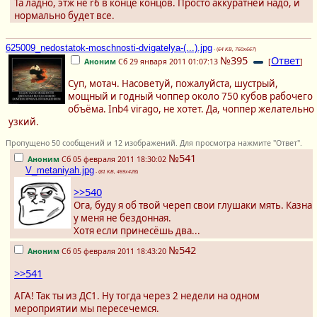
Та ладно, этж не r6 в конце концов. Просто аккуратней надо, и
нормально будет все.
625009_nedostatok-moschnosti-dvigatelya-(...).jpg
- (
64 KB, 760x667
)
№395
Ответ
Аноним
Сб 29 января 2011 01:07:13
[
]
Суп, мотач. Насоветуй, пожалуйста, шустрый,
мощный и годный чоппер около 750 кубов рабочего
объёма. Inb4 virago, не хотет. Да, чоппер желательно
узкий.
Пропущено 50 сообщений и 12 изображений. Для просмотра нажмите "Ответ".
№541
Аноним
Сб 05 февраля 2011 18:30:02
V_metaniyah.jpg
- (
81 KB, 469x428
)
>>540
Ога, буду я об твой череп свои глушаки мять. Казна
у меня не бездонная.
Хотя если принесёшь два...
№542
Аноним
Сб 05 февраля 2011 18:43:20
>>541
АГА! Так ты из ДС1. Ну тогда через 2 недели на одном
мероприятии мы пересечемся.