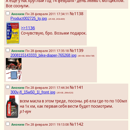
А ещё у нас круглый год 14 февраля - день
любви
с мотциклом.
Все соснули.
№1138
Аноним
Пн 28 февраля 2011 17:34:11
Product002725_lg.jpg
- (
25 KB, 243x400
)
>>1136
Сочувствую, бро. Возьми подарок.
№1139
Аноним
Пн 28 февраля 2011 17:35:18
2008115143333_bike-diaper-765268.jpg
- (
90 KB, 500x738
)
№1141
Аноним
Пн 28 февраля 2011 17:44:34
300v-fl_15w50_1l_front.jpg
- (
35 KB, 284x515
)
всем масла в этом треде, посоны. р6 ела где-то по 100мл
на 1к км, как первая себя вести будет посмотрим.
р1-кун
№1142
Аноним
Пн 28 февраля 2011 19:13:08