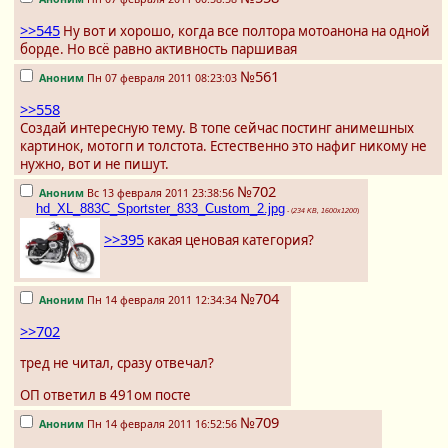
>>545
Ну вот и хорошо, когда все полтора мотоанона на одной
борде. Но всё равно активность паршивая
№561
Аноним
Пн 07 февраля 2011 08:23:03
>>558
Создай интересную тему. В топе сейчас постинг анимешных
картинок, мотогп и толстота. Естественно это нафиг никому не
нужно, вот и не пишут.
№702
Аноним
Вс 13 февраля 2011 23:38:56
hd_XL_883C_Sportster_833_Custom_2.jpg
- (
234 KB, 1600x1200
)
>>395
какая ценовая категория?
№704
Аноним
Пн 14 февраля 2011 12:34:34
>>702
тред не читал, сразу отвечал?
ОП ответил в 491ом посте
№709
Аноним
Пн 14 февраля 2011 16:52:56