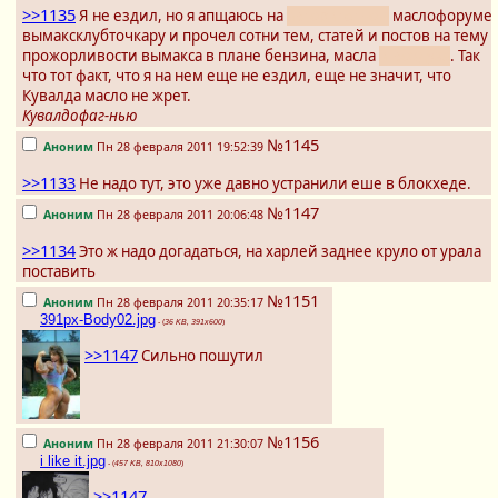
>>1135
Я не ездил, но я апщаюсь на
авторитетном
маслофоруме
вымаксклубточкару и прочел сотни тем, статей и постов на тему
прожорливости вымакса в плане бензина, масла
и воздуха
. Так
что тот факт, что я на нем еще не ездил, еще не значит, что
Кувалда масло не жрет.
Кувалдофаг-нью
№1145
Аноним
Пн 28 февраля 2011 19:52:39
>>1133
Не надо тут, это уже давно устранили еше в блокхеде.
№1147
Аноним
Пн 28 февраля 2011 20:06:48
>>1134
Это ж надо догадаться, на харлей заднее круло от урала
поставить
№1151
Аноним
Пн 28 февраля 2011 20:35:17
391px-Body02.jpg
- (
36 KB, 391x600
)
>>1147
Сильно пошутил
№1156
Аноним
Пн 28 февраля 2011 21:30:07
i like it.jpg
- (
457 KB, 810x1080
)
>>1147