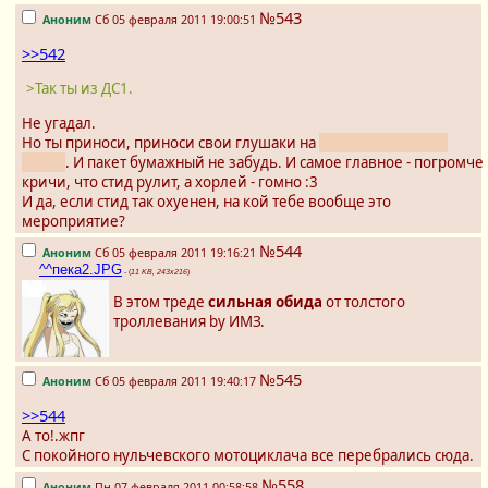
№543
Аноним
Сб 05 февраля 2011 19:00:51
>>542
>Так ты из ДС1.
Не угадал.
Но ты приноси, приноси свои глушаки на
харлеевский тест-
драйв
. И пакет бумажный не забудь. И самое главное - погромче
кричи, что стид рулит, а хорлей - гомно :3
И да, если стид так охуенен, на кой тебе вообще это
мероприятие?
№544
Аноним
Сб 05 февраля 2011 19:16:21
^^пека2.JPG
- (
11 KB, 243x216
)
В этом треде
сильная обида
от толстого
троллевания by ИМЗ.
№545
Аноним
Сб 05 февраля 2011 19:40:17
>>544
А то!.жпг
С покойного нульчевского мотоциклача все перебрались сюда.
№558
Аноним
Пн 07 февраля 2011 00:58:58