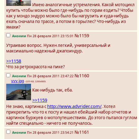
Имею аналогичные устремления. Какой мотоцикл
купить чтобы можно было где-нибудь по горам ездить? Чтобы
как у мондо эндуро можно было бы нагрузить и куда-нибудь
ехать сначала по трассе, а потом в горы/лес? Что-нибудь из
ямахи?
№1159
Аноним
Пн 28 февраля 2011 23:15:01
Утраиваю вопрос. Нужен легкий, универсальный и
максимально надежный джапоиндур.
>>1158
Что за ретрокрасота на пике?
№1160
Аноним
Пн 28 февраля 2011 23:47:22
vvv.jpg
- (
123 KB, 1200x800
)
Как-нибудь так, еба.
>>1159
http://www.advrider.com/
Не знаю, картинка с
. Хотел
прикрепить что-то к посту и нашел ебейший набор отчетов и
картинок буржуев о мотопутешествиях. До этого пытался гуглом
найти специально - ничего не получалось.
№1161
Аноним
Пн 28 февраля 2011 23:54:21