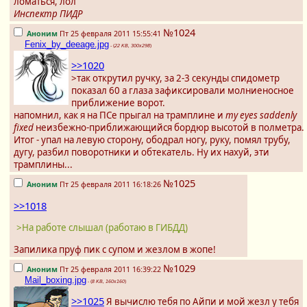
ломаться, лол
Инспектр ПИДР
№1024
Аноним
Пт 25 февраля 2011 15:55:41
Fenix_by_deeage.jpg
- (
22 KB, 300x298
)
>>1020
>так открутил ручку, за 2-3 секунды спидометр
показал 60 а глаза зафиксировали молниеносное
приближение ворот.
напомнил, как я на ПСе прыгал на трамплине и
my eyes saddenly
fixed
неизбежно-приближающийся бордюр высотой в полметра.
Итог - упал на левую сторону, ободрал ногу, руку, помял трубу,
дугу, разбил поворотники и обтекатель. Ну их нахуй, эти
трамплины...
№1025
Аноним
Пт 25 февраля 2011 16:18:26
>>1018
>На работе слышал (работаю в ГИБДД)
Запилика пруф пик с супом и жезлом в жопе!
№1029
Аноним
Пт 25 февраля 2011 16:39:22
Mail_boxing.jpg
- (
8 KB, 160x160
)
>>1025
Я вычислю тебя по Айпи и мой жезл у тебя