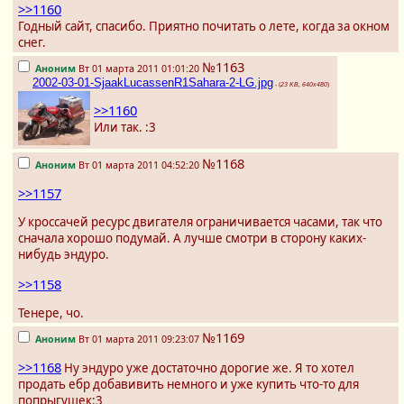
>>1160
Годный сайт, спасибо. Приятно почитать о лете, когда за окном
снег.
№1163
Аноним
Вт 01 марта 2011 01:01:20
2002-03-01-SjaakLucassenR1Sahara-2-LG.jpg
- (
23 KB, 640x480
)
>>1160
Или так. :3
№1168
Аноним
Вт 01 марта 2011 04:52:20
>>1157
У кроссачей ресурс двигателя ограничивается часами, так что
сначала хорошо подумай. А лучше смотри в сторону каких-
нибудь эндуро.
>>1158
Тенере, чо.
№1169
Аноним
Вт 01 марта 2011 09:23:07
>>1168
Ну эндуро уже достаточно дорогие же. Я то хотел
продать ебр добавивить немного и уже купить что-то для
попрыгушек:3