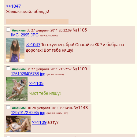
>>1047
Жалкая смайлоблядь!
я просто завидую, не обижайся
№1105
Аноним
Вс 27 февраля 2011 20:22:09
IMG_2995.JPG
- (
60 KB, 450x600
)
>>1047
Ты охуенен, бро! Опасайся ККР и бобра на
дорогах! Вот тебе няшу!
№1109
Аноним
Вс 27 февраля 2011 21:52:57
1261928406758.jpg
- (
24 KB, 352x400
)
>>1105
>Вот тебе няшу!
№1143
Аноним
Пн 28 февраля 2011 19:14:04
1297917270985.jpg
- (
448 KB, 2048x1360
)
>>1109
а эту?