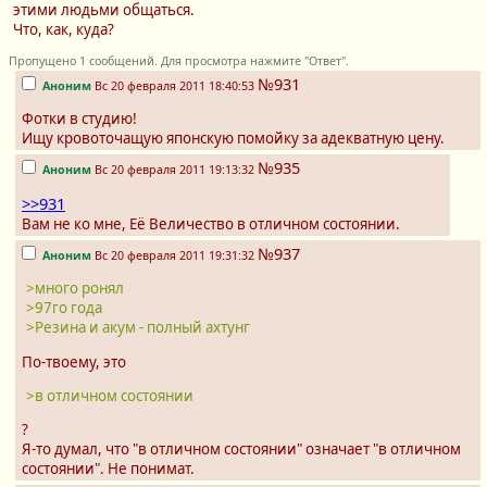
этими людьми общаться.
Что, как, куда?
Пропущено 1 сообщений. Для просмотра нажмите "Ответ".
№931
Аноним
Вс 20 февраля 2011 18:40:53
Фотки в студию!
Ищу кровоточащую японскую помойку за адекватную цену.
№935
Аноним
Вс 20 февраля 2011 19:13:32
>>931
Вам не ко мне, Её Величество в отличном состоянии.
№937
Аноним
Вс 20 февраля 2011 19:31:32
>много ронял
>97го года
>Резина и акум - полный ахтунг
По-твоему, это
>в отличном состоянии
?
Я-то думал, что "в отличном состоянии" означает "в отличном
состоянии". Не понимат.