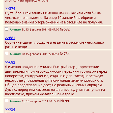
Это полный привод что ле?
>>574
Ну хз, бро. Если занятия именно на 600-ках или хотя бы на
чесотках, то возможно. За овер 10 занятий на ебрике я
полезных знаний о торможении на мотоцикле не получил.
№682
Аноним
Вс 13 февраля 2011 09:47:00
>>681
Обучение сдаче площадке и езде на мотоцикле - несколько
разные вещи.
№754
Аноним
Вт 15 февраля 2011 22:02:51
>>682
Я именно вождению учился. Быстрый старт, торможение
двигателем и при необходимости передним тормозом перед
поворотом, контрруление, езда на сцепе, заезд на эстакаду,
некоторые упражнения для понимания физики мотоцикла.
Общее представление дает, но реальный навык навряд ли.
Думаю, перед тем как сесть на шестисотку, учиться лучше на
шестисотке, причем желательно на треке.
№760
Аноним
Ср 16 февраля 2011 00:35:19
>>754