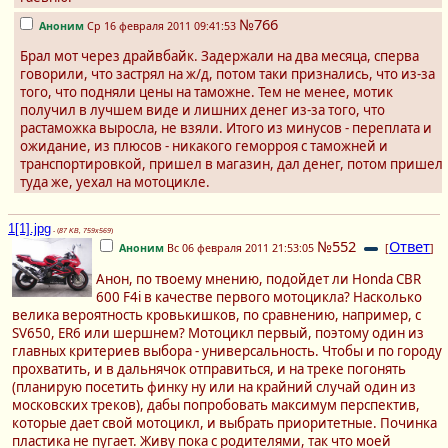
№766
Аноним
Ср 16 февраля 2011 09:41:53
Брал мот через драйвбайк. Задержали на два месяца, сперва
говорили, что застрял на ж/д, потом таки признались, что из-за
того, что подняли цены на таможне. Тем не менее, мотик
получил в лучшем виде и лишних денег из-за того, что
растаможка выросла, не взяли. Итого из минусов - переплата и
ожидание, из плюсов - никакого геморроя с таможней и
транспортировкой, пришел в магазин, дал денег, потом пришел
туда же, уехал на мотоцикле.
1[1].jpg
- (
87 KB, 759x569
)
№552
Ответ
Аноним
Вс 06 февраля 2011 21:53:05
[
]
Анон, по твоему мнению, подойдет ли Honda CBR
600 F4i в качестве первого мотоцикла? Насколько
велика вероятность кровькишков, по сравнению, например, с
SV650, ER6 или шершнем? Мотоцикл первый, поэтому один из
главных критериев выбора - универсальность. Чтобы и по городу
прохватить, и в дальнячок отправиться, и на треке погонять
(планирую посетить финку ну или на крайний случай один из
московских треков), дабы попробовать максимум перспектив,
которые дает свой мотоцикл, и выбрать приоритетные. Починка
пластика не пугает. Живу пока с родителями, так что моей