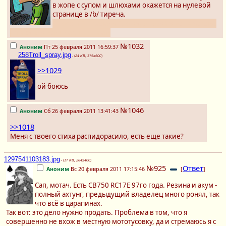
в жопе с супом и шлюхами окажется на нулевой
странице в /b/ тиреча.
Я толстый и зеленый, откуда нахуй у меня жезлы,
да и супа у меня нет, я щщи ем
№1032
Аноним
Пт 25 февраля 2011 16:59:37
258Troll_spray.jpg
- (
24 KB, 375x600
)
>>1029
ой боюсь
№1046
Аноним
Сб 26 февраля 2011 13:41:43
>>1018
Меня с твоего стиха распидорасило, есть еще такие?
1297541103183.jpg
- (
17 KB, 264x400
)
№925
Ответ
Аноним
Вс 20 февраля 2011 17:15:46
[
]
Сап, мотач. Есть CB750 RC17E 97го года. Резина и акум -
полный ахтунг, предыдущий владелец много ронял, так
что всё в царапинах.
Так вот: это дело нужно продать. Проблема в том, что я
совершенно не вхож в местную мототусовку, да и стремаюсь я с