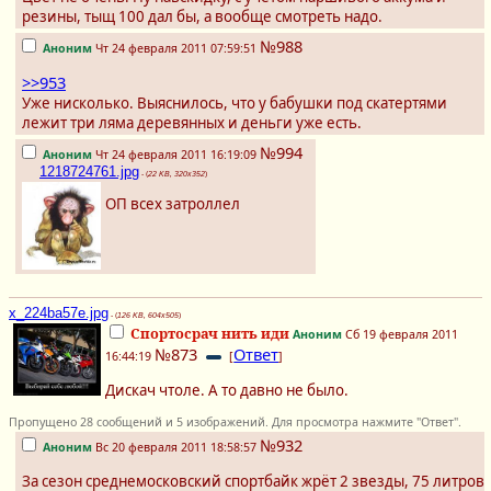
резины, тыщ 100 дал бы, а вообще смотреть надо.
№988
Аноним
Чт 24 февраля 2011 07:59:51
>>953
Уже нисколько. Выяснилось, что у бабушки под скатертями
лежит три ляма деревянных и деньги уже есть.
№994
Аноним
Чт 24 февраля 2011 16:19:09
1218724761.jpg
- (
22 KB, 320x352
)
ОП всех затроллел
x_224ba57e.jpg
- (
126 KB, 604x505
)
Спортосрач нить иди
Аноним
Сб 19 февраля 2011
№873
Ответ
16:44:19
[
]
Дискач чтоле. А то давно не было.
Пропущено 28 сообщений и 5 изображений. Для просмотра нажмите "Ответ".
№932
Аноним
Вс 20 февраля 2011 18:58:57
За сезон среднемосковский спортбайк жрёт 2 звезды, 75 литров