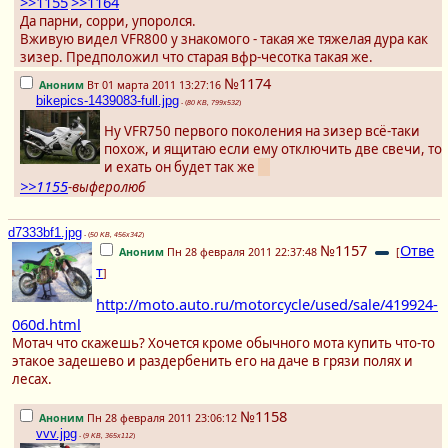
>>1155
>>1164
Да парни, сорри, упоролся.
Вживую видел VFR800 у знакомого - такая же тяжелая дура как
зизер. Предположил что старая вфр-чесотка такая же.
№1174
Аноним
Вт 01 марта 2011 13:27:16
bikepics-1439083-full.jpg
- (
80 KB, 799x532
)
Ну VFR750 первого поколения на зизер всё-таки
похож, и ящитаю если ему отключить две свечи, то
и ехать он будет так же
:3
>>1155
-выферолюб
d7333bf1.jpg
- (
50 KB, 456x342
)
№1157
Отве
Аноним
Пн 28 февраля 2011 22:37:48
[
т
]
http://moto.auto.ru/motorcycle/used/sale/419924-
060d.html
Мотач что скажешь? Хочется кроме обычного мота купить что-то
этакое задешево и раздербенить его на даче в грязи полях и
лесах.
№1158
Аноним
Пн 28 февраля 2011 23:06:12
vvv.jpg
- (
9 KB, 365x112
)