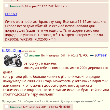
№1173
Аноним
Вт 01 марта 2011 12:05:00
>>1169
Лично я бы побоялся брать эту каву. Всё-таки 11-12 лет машине.
Скорее всего двиг убитый. И если её использовали для
попрыгушек (а для чего же ещё, лол?), то скорее всего она
порядочно ушатана. Не знаю, я бы смотрел в сторону CRF230L,
DR200SE, WR250F, KLX250S и т.п.
6a221b12.jpg
- (
37 KB, 468x351
)
№706
Ответ
Аноним
Пн 14 февраля 2011 14:00:42
[
]
репостну с макакача.
мотач, я к тебе за помощью. имею 200к деревянных
денег.
хочу р1 или р6, но больше конечно р1, понимаю что врядле
найду младше 2000-2003 года. может есть у кого какие варинты?
или сможет кто помочь в дс с осмотром, потому как сам
технически не подкован. алсо. стоит ли искать и брать сейчас или
стоит подождать пару месяцев?
Пропущено 29 сообщений и 3 изображений. Для просмотра нажмите "Ответ".
№1048
Аноним
Сб 26 февраля 2011 14:07:14