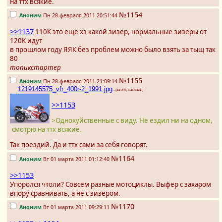
на ттх всякие.
№1154
Аноним
Пн 28 февраля 2011 20:51:44
>>1137
110К это еще хз какой зизер, нормальные зизеры от
120К идут
в прошлом году ЯЯК без проблем можно было взять за тыщ так
80
топикстартер
№1155
Аноним
Пн 28 февраля 2011 21:09:14
1219145575_vfr_400r-2_1991.jpg
- (
44 KB, 640x480
)
>>1153
>Однохуйственные с виду. Не ездил ни на одном,
смотрю на ттх всякие.
Так поездий. Да и ттх сами за себя говорят.
№1164
Аноним
Вт 01 марта 2011 01:12:40
>>1153
Упоролся чтоли? Совсем разные мотоциклы. Выфер с захаром
впору сравнивать, а не с зизером.
№1170
Аноним
Вт 01 марта 2011 09:29:11