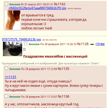
№1162
Аноним
Вт 01 марта 2011 00:01:21
cfb92e31126e1e47aaa890756661b7f0.jpg
- (
36 KB, 500x625
)
оп врывыется в тред.
первая конечно страшновата, а вторая да,
хорошенькая :3
люблю легких тней
979737579_794861613b.jpg
- (
101 KB, 500x375
)
№1128
Отве
Аноним
Пн 28 февраля 2011 15:26:10
[
т
]
Поздравляю ямахоёбов с масленицей
Пропущено 5 сообщений и 4 изображений. Для просмотра нажмите "Ответ".
№1135
Аноним
Пн 28 февраля 2011 17:12:09
>>1131
Ты ж на ней не ездил ещё, откуда знаешь?
Ну а жрут масло ямахи с сухим картером. Всяки супер тенеры с
тыгыдымами.
№1136
Аноним
Пн 28 февраля 2011 17:13:07
А у нас, оппозитчиков, масленица круглый год.