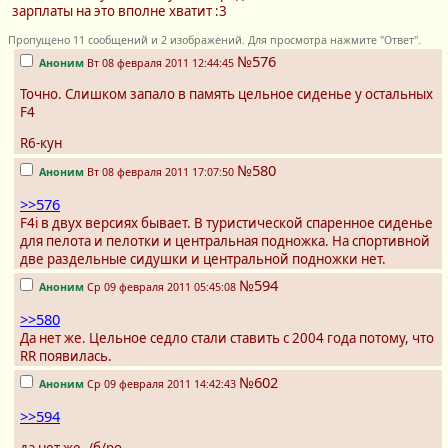
зарплаты на это вполне хватит :3
Пропущено 11 сообщений и 2 изображений. Для просмотра нажмите "Ответ".
№576
Аноним
Вт 08 февраля 2011 12:44:45
Точно. Слишком запало в память цельное сиденье у остальных
F4
R6-кун
№580
Аноним
Вт 08 февраля 2011 17:07:50
>>576
F4i в двух версиях бывает. В туристической спаренное сиденье
для пелота и пелотки и центральная подножка. На спортивной
две раздельные сидушки и центральной подножки нет.
№594
Аноним
Ср 09 февраля 2011 05:45:08
>>580
Да нет же. Цельное седло стали ставить с 2004 года потому, что
RR появилась.
№602
Аноним
Ср 09 февраля 2011 14:42:43
>>594