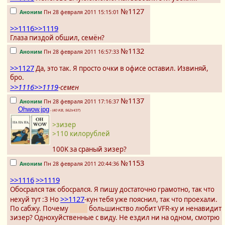
№1127
Аноним
Пн 28 февраля 2011 15:15:01
>>1116
>>1119
Глаза пиздой обшил, семён?
№1132
Аноним
Пн 28 февраля 2011 16:57:33
>>1127
Да, это так. Я просто очки в офисе оставил. Извиняй,
бро.
>>1116
>>1119
-семен
№1137
Аноним
Пн 28 февраля 2011 17:16:37
Ohwow.jpg
- (
40 KB, 562x437
)
>зизер
>110 килорублей
100K за сраный зизер?
№1153
Аноним
Пн 28 февраля 2011 20:44:36
>>1116
>>1119
Обосрался так обосрался. Я пишу достаточно грамотно, так что
>>1127
нехуй тут :3 Но
-кун тебя уже пояснил, так что проехали.
По сабжу. Почему
стадо
большинство любит VFR-ку и ненавидит
зизер? Однохуйственные с виду. Не ездил ни на одном, смотрю