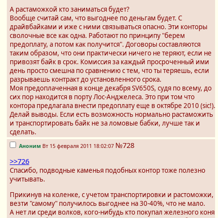
А растаможкой кто заниматься будет?
Вообще считай сам, что выгоднее по деньгам будет. С
драйвбайками и иже с ними связываться опасно. Эти конторы
сволочные все как одна. Работают по принципу "берем
предоплату, а потом как получится". Договоры составляются
таким образом, что они практически ничего не теряют, если не
привозят байк в срок. Комиссия за каждый просроченный ими
день просто смешна по сравнению с тем, что ты теряешь, если
разрываешь контракт до установленного срока.
Моя предоплаченная в конце декабря SV650S, судя по всему, до
сих пор находится в порту Лос-Анджелеса. Это при том что
контора предлагала внести предоплату еще в октябре 2010 (sic!).
Делай выводы. Если есть возможность нормально растаможить
и транспортировать байк не за ломовые бабки, лучше так и
сделать.
№728
Аноним
Вт 15 февраля 2011 18:02:07
>>726
Спасибо, подводные каменья подобных контор тоже полезно
учитывать.
Прикинув на коленке, с учетом транспортировки и растоможки,
везти "самому" получилось выгоднее на 30-40%, что не мало.
А нет ли среди волков, кого-нибудь кто покупал железного коня