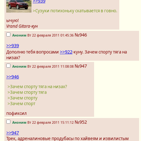
>>939
>Сузуки потихоньку скатывается в говно.
ычую!
Vrand Gitara-кун
№946
Аноним
Вт 22 февраля 2011 01:45:36
>>939
>>922
Дополню тебя вопросами
-куну. Зачем спорту тяга на
низах?
№947
Аноним
Вт 22 февраля 2011 11:08:08
>>946
>Зачем спорту тяга на низах?
>Зачем спорту тяга
>Зачем спорту
>Зачем спорт
пофиксил
№952
Аноним
Вт 22 февраля 2011 15:11:12
>>947
Трек, адреналиновые продубасы по хайвеям и извилистым