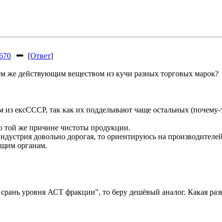
670
[
Ответ
]
ем же действующим веществом из кучи разных торговых марок?
м из ексСССР, так как их подделывают чаще остальных (почему-т
по той же причине чистоты продукции.
индустрия довольно дорогая, то ориентируюсь на производителе
ящим органам.
 срань уровня АСТ фракции", то беру дешёвый аналог. Какая ра