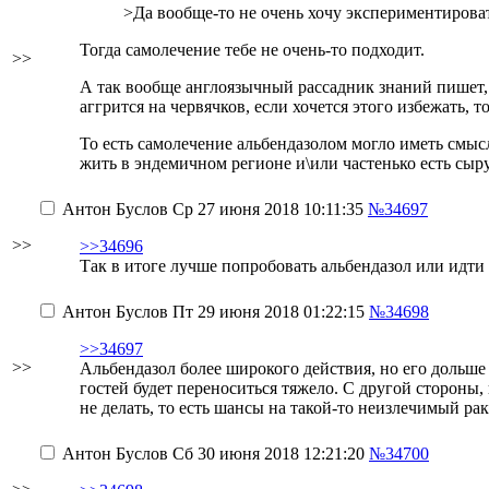
>Да вообще-то не очень хочу экспериментирова
Тогда самолечение тебе не очень-то подходит.
>>
А так вообще англоязычный рассадник знаний пишет,
аггрится на червячков, если хочется этого избежать, т
То есть самолечение альбендазолом могло иметь смысл
жить в эндемичном регионе и\или частенько есть сы
Антон Буслов
Ср 27 июня 2018 10:11:35
№34697
>>
>>34696
Так в итоге лучше попробовать альбендазол или идти
Антон Буслов
Пт 29 июня 2018 01:22:15
№34698
>>34697
>>
Альбендазол более широкого действия, но его дольше 
гостей будет переноситься тяжело. С другой стороны,
не делать, то есть шансы на такой-то неизлечимый рак
Антон Буслов
Сб 30 июня 2018 12:21:20
№34700