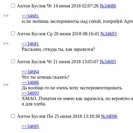
Антон Буслов
Чт 14 июня 2018 02:07:26
№34686
>>
>>34681
если любишь эксперименты над собой, попробуй Ар
Антон Буслов
Ср 20 июня 2018 08:16:45
№34693
>>
>>34681
Расскажи, откуда ты, как заразился?
Антон Буслов
Чт 21 июня 2018 13:05:07
№34695
>>34684
Что ты хочешь сказать?
>>34686
>>
Да вообще-то не очень хочу экспериментировать.
>>34693
ХМАО. Понятия не имею как заразился, но вероятно к
и для хлеба.
Антон Буслов
Пн 25 июня 2018 13:18:38
№34696
>>34695