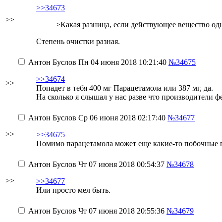
>>34673
>>
>Какая разница, если действующее вещество од
Степень очистки разная.
Антон Буслов
Пн 04 июня 2018 10:21:40
№34675
>>34674
>>
Попадет в тебя 400 мг Парацетамола или 387 мг, да.
На сколько я слышал у нас разве что производители ф
Антон Буслов
Ср 06 июня 2018 02:17:40
№34677
>>
>>34675
Помимо парацетамола может еще какие-то побочные пр
Антон Буслов
Чт 07 июня 2018 00:54:37
№34678
>>
>>34677
Или просто мел быть.
Антон Буслов
Чт 07 июня 2018 20:55:36
№34679