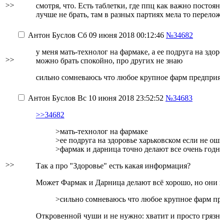
>>
смотря, что. Есть таблетки, где ппц как важно посто
лучше не брать, там в разных партиях мела то перелож
Антон Буслов
Сб 09 июня 2018 00:12:46
№34682
у меня мать-технолог на фармаке, а ее подруга на здо
>>
можно брать спокойно, про других не знаю
сильно сомневаюсь что любое крупное фарм предприя
Антон Буслов
Вс 10 июня 2018 23:52:52
№34683
>>34682
>мать-технолог на фармаке
>ее подруга на здоровье харьковском если не о
>фармак и дарница точно делают все очень год
>>
Так а про "Здоровье" есть какая информация?
Может Фармак и Дарница делают всё хорошо, но они вх
>сильно сомневаюсь что любое крупное фарм пр
Откровенной чуши и не нужно: хватит и просто грязн