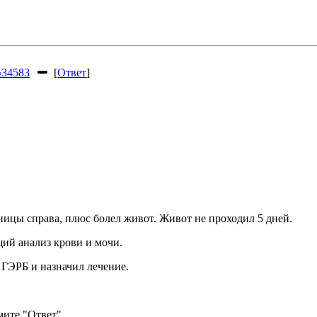
34583
[
Ответ
]
сницы справа, плюс болел живот. Живот не проходил 5 дней.
ий анализ крови и мочи.
 ГЭРБ и назначил лечение.
ите "Ответ".