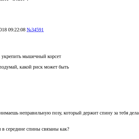
018 09:22:08
№34591
ы укрепить мышечный корсет
 подумай, какой риск может быть
нимаешь неправильную позу, который держит спину за тебя делае
и в середине спины связаны как?