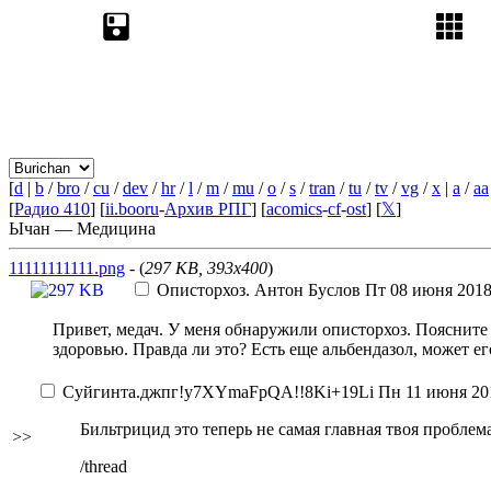
[
d
|
b
/
bro
/
cu
/
dev
/
hr
/
l
/
m
/
mu
/
o
/
s
/
tran
/
tu
/
tv
/
vg
/
x
|
a
/
aa
[
Радио 410
] [
ii.booru
-
Архив РПГ
] [
acomics
-
cf
-
ost
] [
𝕏
]
Ычан — Медицина
11111111111.png
- (
297 KB, 393x400
)
Описторхоз.
Антон Буслов
Пт 08 июня 2018
Привет, медач. У меня обнаружили описторхоз. Поясните
здоровью. Правда ли это? Есть еще альбендазол, может е
Суйгинта.джпг
!y7XYmaFpQA!!8Ki+19Li
Пн 11 июня 201
Бильтрицид это теперь не самая главная твоя проблем
>>
/thread