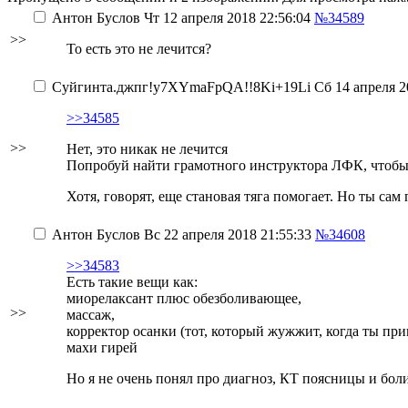
Антон Буслов
Чт 12 апреля 2018 22:56:04
№34589
>>
То есть это не лечится?
Суйгинта.джпг
!y7XYmaFpQA!!8Ki+19Li
Сб 14 апреля 2
>>34585
>>
Нет, это никак не лечится
Попробуй найти грамотного инструктора ЛФК, чтоб
Хотя, говорят, еще становая тяга помогает. Но ты сам
Антон Буслов
Вс 22 апреля 2018 21:55:33
№34608
>>34583
Есть такие вещи как:
миорелаксант плюс обезболивающее,
>>
массаж,
корректор осанки (тот, который жужжит, когда ты при
махи гирей
Но я не очень понял про диагноз, КТ поясницы и бол