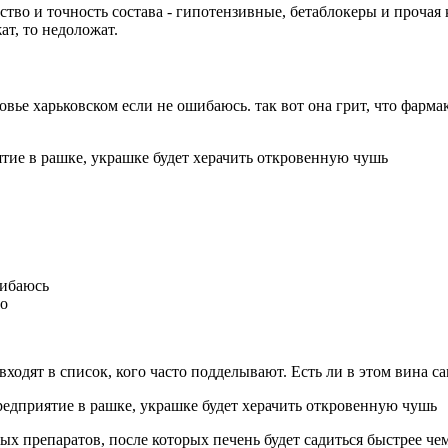
янство и точность состава - гипотензивные, бетаблокеры и прочая
ат, то недоложат.
ровье харьковском если не ошибаюсь. так вот она грит, что фарм
тие в рашке, украшке будет херачить откровенную чушь
шибаюсь
но
одят в список, кого часто подделывают. Есть ли в этом вина са
едприятие в рашке, украшке будет херачить откровенную чушь
ых препаратов, после которых печень будет садиться быстрее че