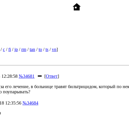
/
c
/
fi
/
jp
/
rm
/
tan
/
to
/
ts
/
vn
]
 12:28:58
№34681
[
Ответ
]
 за его лечение, в больнице травят бильтрицидом, который по 
го поупарывать?
8 12:35:56
№34684
а