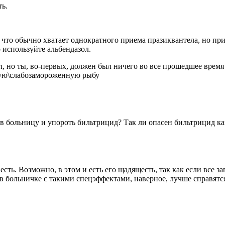
ть.
 что обычно хватает однократного приема празиквантела, но п
о используйте альбендазол.
, но ты, во-первых, должен был ничего во все прошедшее время 
рую\слабозамороженную рыбу
 в больницу и упороть бильтрицид? Так ли опасен бильтрицид к
есть. Возможно, в этом и есть его щадящесть, так как если вс
 в больничке с такими спецэффектами, наверное, лучше справятся,