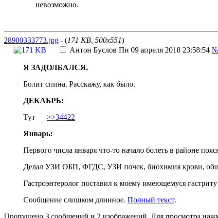
невозможно.
28900333773.jpg
- (
171 KB, 500x551
)
Антон Буслов
Пн 09 апреля 2018 23:58:54
№
Я ЗАДОЛБАЛСЯ.
Болит спина. Расскажу, как было.
ДЕКАБРЬ:
Тут —
>>34422
Январь:
Первого числа января что-то начало болеть в районе поя
Делал УЗИ ОБП, ФГДС, УЗИ почек, биохимия крови, общ
Гастроэнтеролог поставил к моему имеющемуся гастриту
Сообщение слишком длинное.
Полный текст
.
Пропущено 3 сообщений и 2 изображений. Для просмотра нажм