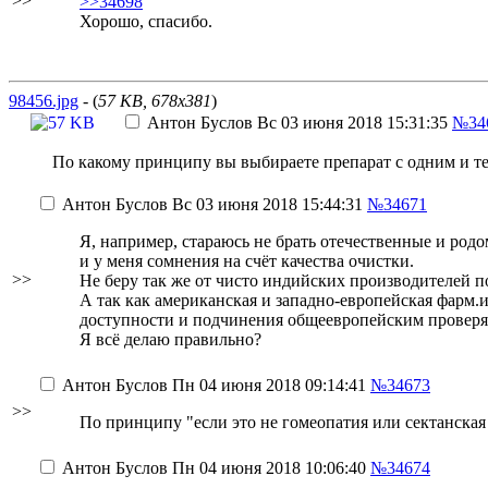
>>
>>34698
Хорошо, спасибо.
98456.jpg
- (
57 KB, 678x381
)
Антон Буслов
Вс 03 июня 2018 15:31:35
№34
По какому принципу вы выбираете препарат с одним и т
Антон Буслов
Вс 03 июня 2018 15:44:31
№34671
Я, например, стараюсь не брать отечественные и родо
и у меня сомнения на счёт качества очистки.
>>
Не беру так же от чисто индийских производителей 
А так как американская и западно-европейская фарм.
доступности и подчинения общеевропейским провер
Я всё делаю правильно?
Антон Буслов
Пн 04 июня 2018 09:14:41
№34673
>>
По принципу "если это не гомеопатия или сектанская
Антон Буслов
Пн 04 июня 2018 10:06:40
№34674