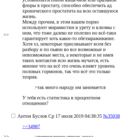
флоры в простату, способно обеспечить ад
хронического простатита на всю оставшуюся
жизнь.
Между прочим, в этом вашем порно
используют мирамистин в урету и клизмы с
ним, что тоже далеко не полезно но всё-таки
>>
гарантирует хоть какое-то обеззараживание.
Хотя хз, некоторые присовывают всем без
разбору и по пьяни во все возможные и
невозможные места, а некоторые и не имея
таких контактов всю жизнь мучатся, есть
мнение что на всё это очень влияет уровень
половых гормонов, так что всё это только
теория.
>так много народу им занимается
У тебя есть статистика в процентном
отношении?
Антон Буслов
Ср 17 июля 2019 04:38:35
№35038
>>34987
>>
>повреждение стенок ануса