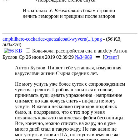
Из-за таких
У. Весельчак
-ов бакам страшно
лечить геморрои и трещины после запоров
amphilhere-cockarice-quetzalcoatl-wyvern(...).png
- (
56 KB,
500x376
)
Кока-кола, расстройства сна и anxiety
Антон
Буслов
Ср 26 июня 2019 02:39:29
№34989
[
Ответ
]
Антон Буслов. Пишет тебе уставшая, измученная
каруселями жизни Сырна средних лет.
Не могу уснуть уже более суток с сопровождением
чувства тревоги. Пробовал копаться в голове,
принимать душ, делать упражнения - напряжение
снимает, но как ложусь спать - нифига не могу
уснуть. В жизни несколько периодов подобных
было, и, подозреваю, что с тех пор у меня
появилась какая-то паническая фобия бессонницы.
Все, конечно, можно списать на жару, но я уже
много дней спал в такую жару. Не так давно не
мог уснуть и словил ПА, но спустя время все же