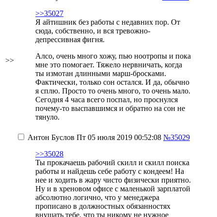
>>35027
Я айтишник без работы с недавних пор. От
сюда, собственно, и вся тревожно-
депрессивная фигня.
Алсо, очень много хожу, пью ноотропы и пока
>>
мне это помогает. Тяжело нервничать, когда
ты измотан длинными марш-бросками.
Фактически, только сон остался. И да, обычно
я сплю. Просто то очень много, то очень мало.
Сегодня 4 часа всего поспал, но проснулся
почему-то выспавшимся и обратно на сон не
тянуло.
Антон Буслов
Пт 05 июля 2019 00:52:08
№35029
>>35028
Ты прокачаешь рабочий скилл и скилл поиска
работы и найдешь себе работу
с кондеем! На
нее и ходить в жару чисто физически приятно.
Ну и в хреновом офисе с маленькой зарплатой
абсолютно логично, что у менеджера
прописано в должностных обязанностях
внушать тебе, что ты никому не нужное