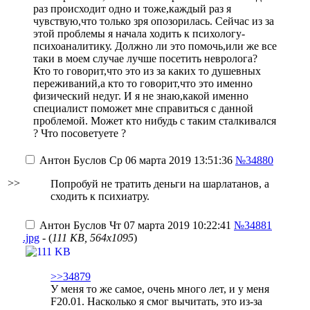
раз происходит одно и тоже,каждый раз я
чувствую,что только зря опозорилась. Сейчас из за
этой проблемы я начала ходить к психологу-
психоаналитику. Должно ли это помочь,или же все
таки в моем случае лучше посетить невролога?
Кто то говорит,что это из за каких то душевных
переживаний,а кто то говорит,что это именно
физический недуг. И я не знаю,какой именно
специалист поможет мне справиться с данной
проблемой. Может кто нибудь с таким сталкивался
? Что посоветуете ?
Антон Буслов
Ср 06 марта 2019 13:51:36
№34880
>>
Попробуй не тратить деньги на шарлатанов, а
сходить к психиатру.
Антон Буслов
Чт 07 марта 2019 10:22:41
№34881
.jpg
- (
111 KB, 564x1095
)
>>34879
У меня то же самое, очень много лет, и у меня
F20.01. Насколько я смог вычитать, это из-за