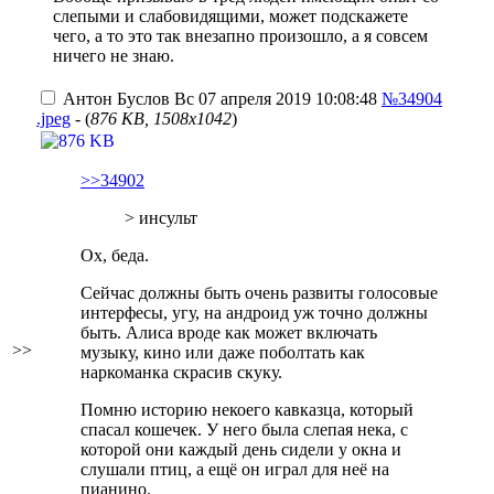
слепыми и слабовидящими, может подскажете
чего, а то это так внезапно произошло, а я совсем
ничего не знаю.
Антон Буслов
Вс 07 апреля 2019 10:08:48
№34904
.jpeg
- (
876 KB, 1508x1042
)
>>34902
> инсульт
Ох, беда.
Сейчас должны быть очень развиты голосовые
интерфесы, угу, на андроид уж точно должны
быть. Алиса вроде как может включать
>>
музыку, кино или даже поболтать как
наркоманка скрасив скуку.
Помню историю некоего кавказца, который
спасал кошечек. У него была слепая нека, с
которой они каждый день сидели у окна и
слушали птиц, а ещё он играл для неё на
пианино.