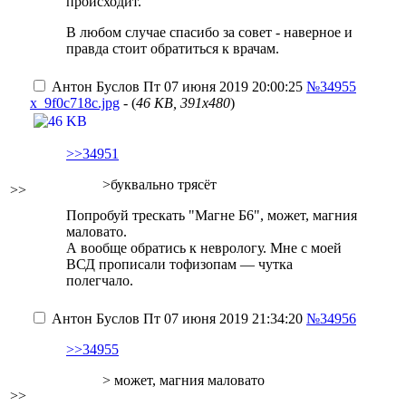
происходит.
В любом случае спасибо за совет - наверное и
правда стоит обратиться к врачам.
Антон Буслов
Пт 07 июня 2019 20:00:25
№34955
x_9f0c718c.jpg
- (
46 KB, 391x480
)
>>34951
>буквально трясёт
>>
Попробуй трескать "Магне Б6", может, магния
маловато.
А вообще обратись к неврологу. Мне с моей
ВСД прописали тофизопам — чутка
полегчало.
Антон Буслов
Пт 07 июня 2019 21:34:20
№34956
>>34955
> может, магния маловато
>>