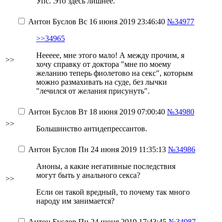
Упс. Это здесь лишнее.
Антон Буслов
Вс 16 июня 2019 23:46:40
№34977
>>34965
Неееее, мне этого мало! А между прочим, я
>>
хочу справку от доктора "мне по моему
желанию теперь фиолетово на секс", которым
можно размахивать на суде, без лычки
"лечился от желания присунуть".
Антон Буслов
Вт 18 июня 2019 07:00:40
№34980
>>
Большинство антидепрессантов.
Антон Буслов
Пн 24 июня 2019 11:35:13
№34986
Аноны, а какие негативные последствия
могут быть у анального секса?
>>
Если он такой вредный, то почему так много
народу им занимается?
Антон Буслов
Пн 24 июня 2019 17:43:45
№34987