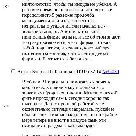
ничтожетство, чтобы ты никуда не убежал. А
>>
раз твое время не ценно, то и заставить все
переделывать 5 раз из-за продолба
менеджмента или из-за того что ты
неправильно угадал мысли начальства -
золотой стандарт. А вот как только ты
приносишь фирме деньги, и все об этом знают,
то сразу оказывается, что и фирма готова с
тобой поделиться, и человек, который зря
потратил твое время, зря потратил деньги
фирмы. Ой, что-то я заболтался...
Антон Буслов
Пт 05 июля 2019 05:32:14
№35030
В общем. Что реально помогает - я оочень
много каждый день хожу и общаюсь со
знакомыми/родственниками. Мысли о всякой
фигне проходят сами, сегодня хорошо так
выспался. Да и с прошлой работой уже
>>
окончательно ситуация закрылась, пускай и
сбылись негативные ожидания, но по крайне
мере теперь не висят в воздухе сами эти
ожидания и раздумья как там будет.
Не думаю, что мне нужны те ады.