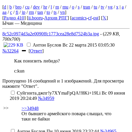
[
d
|
b
/
bro
/
cu
/
dev
/
hr
/
l
/
m
/
mu
/
o
/
s
/
tran
/
tu
/
tv
/
vg
/
x
|
a
/
aa
/
c
/
fi
/
jp
/
rm
/
tan
/
to
/
ts
/
vn
]
[
Радио 410
] [
ii.booru
-
Архив РПГ
] [
acomics
-
cf
-
ost
] [
𝕏
]
Ычан — Медицина
8c52c0974d3a2e0090ffc1773cea28e8d7524b3a.jpg
- (
229 KB,
700x700
)
Антон Буслов
Вс 22 марта 2015 03:05:30
№32264
[
Ответ
]
Как понизить либидо?
c:kun
Пропущено 16 сообщений и 1 изображений. Для просмотра
нажмите "Ответ".
Суйгинта.джпг
!y7XYmaFpQA!!8Ki+19Li
Вс 09 июня
2019 20:24:49
№34959
>>
>>34948
От бывшего армейского повара слыщал, что
таки не байки
Антон Буслов
Пн 10 июня 2019 23:32:44
№34965