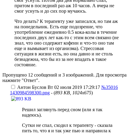
смог уснуть. Потом два дня нормально спал,
притом в последний раз аж 10 часов. А вчера не
смог уснуть и до сих пор мучаюсь.
Что делать? К терапевту уже записался, но там аж
на понедельник. Есть еще подозрение, что
употребление ежедневно 0.5 кока-колы в течение
последних двух лет как-то с этим всем связано (не
знал, что оно содержит кофеин и что-то оно там
еще и вымывает из организма). Стрессовая
ситуация в жизни есть, но она давно и не столь
безнадежна, что бы из за нее впадать в такое
состояние.
Пропущено 12 сообщений и 3 изображений. Для просмотра
нажмите "Ответ".
Антон Буслов
Вт 02 июля 2019 17:29:17
№35016
1430984598300.png
- (
893 KB, 1024x675
)
Решил заглянуть перед сном (или я так
надеюсь).
Сутки не спал, сходил к терапевту - сказала
пить то, что я и так уже пью и направила к