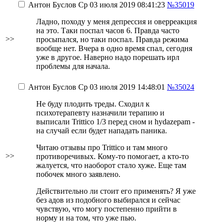
Антон Буслов
Ср 03 июля 2019 08:41:23
№35019
Ладно, походу у меня депрессия и оверреакция
на это. Таки поспал часов 6. Правда часто
>>
просыпался, но таки поспал. Правда режима
вообще нет. Вчера в одно время спал, сегодня
уже в другое. Наверно надо порешать ирл
проблемы для начала.
Антон Буслов
Ср 03 июля 2019 14:48:01
№35024
Не буду плодить треды. Сходил к
психотерапевту назначили терапию и
выписали Trittico 1/3 перед сном и hydazepam -
на случай если будет нападать паника.
Читаю отзывы про Trittico и там много
>>
противоречивых. Кому-то помогает, а кто-то
жалуется, что наоборот стало хуже. Еще там
побочек много заявлено.
Действительно ли стоит его применять? Я уже
без адов из подобного выбирался и сейчас
чувствую, что могу постепенно прийти в
норму и на том, что уже пью.