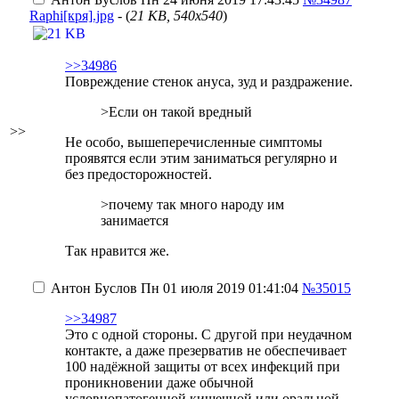
Raphi[кря].jpg
- (
21 KB, 540x540
)
>>34986
Повреждение стенок ануса, зуд и раздражение.
>Если он такой вредный
>>
Не особо, вышеперечисленные симптомы
проявятся если этим заниматься регулярно и
без предосторожностей.
>почему так много народу им
занимается
Так нравится же.
Антон Буслов
Пн 01 июля 2019 01:41:04
№35015
>>34987
Это с одной стороны. С другой при неудачном
контакте,
а даже презерватив не обеспечивает
100 надёжной защиты от всех инфекций
при
проникновении даже обычной
условнопатогенной кишечной или оральной