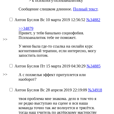
> к психологу-психоаналитику
Сообщение слишком длинное.
Полный текст
.
Антон Буслов
Вс 10 марта 2019 12:56:52
№34882
>>34879
Привет, у тебя банально социофобия.
Психоаналитик тебе не поможет.
>>
У меня была где-то ссылка на онлайн курс
когнитивной терапии, если интересно, могу
запостить потом.
Антон Буслов
Пт 15 марта 2019 04:30:29
№34885
>>
А с похмелья эффект притуплется или
наоборот?
Антон Буслов
Вс 28 апреля 2019 22:19:09
№34918
твоя проблема мне знакома. дело в том что я
не редко выступаю на сцене и вся наша
команда точно так же волнуется и трясётся.
тогда наш учитель по актёрскому мастерству