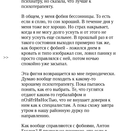
психиатру, но сказала, что лучше к
психотерапевту.
В общем, у меня фобия бессонницы. То есть
если я сплю, то сон хороший. В течение дня у
меня тоже все хорошо. Но страх накрывает,
когда я не могу долго уснуть и от этого не
могу уснуть еще сильнее. В прошлый раз я от
такого состояния выходил примерно так же,
как борются с фобией - ложился днем в
кровать и типо изображал сон, ловил панику и
>>
просто справлялся с ней, потом ночью
спокойно уже засыпал.
Эта фигня возвращается ко мне периодически.
Думаю вообще походить к какому-то
хорошему психотерапевту. Пока пытаюсь
понять, как его выбрать. Те, что гуглятся
отдают каким-то гербалайфом и
пОзИтИвНосТью, что не внушает доверия к
ним как к специалистам. А пока схожу завтра
утром в нашу районную дурку по
направлению.
Как вообще справляются с фобиями, Антон
Буслов? Я правильно понимаю, что если я