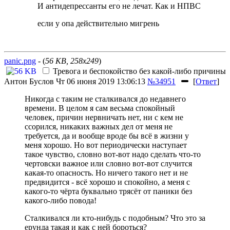
И антидепрессанты его не лечат. Как и НПВС
если у опа действительно мигрень
panic.png
- (
56 KB, 258x249
)
Тревога и беспокойство без какой-либо причины
Антон Буслов
Чт 06 июня 2019 13:06:13
№34951
[
Ответ
]
Никогда с таким не сталкивался до недавнего
времени. В целом я сам весьма спокойный
человек, причин нервничать нет, ни с кем не
ссорился, никаких важных дел от меня не
требуется, да и вообще вроде бы всё в жизни у
меня хорошо. Но вот периодически наступает
такое чувство, словно вот-вот надо сделать что-то
чертовски важное или словно вот-вот случится
какая-то опасность. Но ничего такого нет и не
предвидится - всё хорошо и спокойно, а меня с
какого-то чёрта буквально трясёт от паники без
какого-либо повода!
Сталкивался ли кто-нибудь с подобным? Что это за
ерунда такая и как с ней бороться?