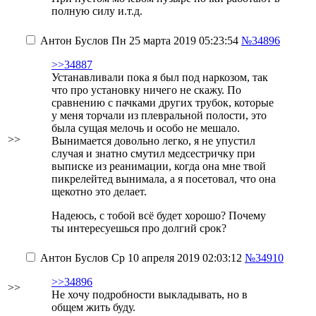
полную силу и.т.д.
Антон Буслов
Пн 25 марта 2019 05:23:54
№34896
>>34887
Устанавливали пока я был под наркозом, так
что про установку ничего не скажу. По
сравнению с пачками других трубок, которые
у меня торчали из плевральной полости, это
была сущая мелочь и особо не мешало.
>>
Вынимается довольно легко, я не упустил
случая и знатно смутил медсестричку при
выписке из реанимации, когда она мне твой
пикрелейтед вынимала, а я посетовал, что она
щекотно это делает.
Надеюсь, с тобой всё будет хорошо? Почему
ты интересуешься про долгий срок?
Антон Буслов
Ср 10 апреля 2019 02:03:12
№34910
>>34896
>>
Не хочу подробности выкладывать, но в
общем жить буду.