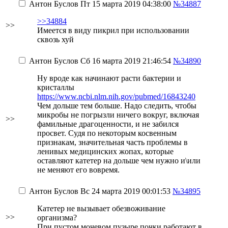
Антон Буслов
Пт 15 марта 2019 04:38:00
№34887
>>34884
>>
Имеется в виду пикрил при использовании
сквозь
хуй
Антон Буслов
Сб 16 марта 2019 21:46:54
№34890
Ну вроде как начинают расти бактерии и
кристаллы
https://www.ncbi.nlm.nih.gov/pubmed/16843240
Чем дольше тем больше. Надо следить, чтобы
микробы не погрызли ничего вокруг, включая
>>
фамильные драгоценности, и не забился
просвет. Судя по некоторым косвенным
признакам, значительная часть проблемы в
ленивых медицинских жопах, которые
оставляют катетер на дольше чем нужно и\или
не меняют его вовремя.
Антон Буслов
Вс 24 марта 2019 00:01:53
№34895
Катетер не вызывает обезвоживание
>>
организма?
При пустом мочевом пузыре почки работают в