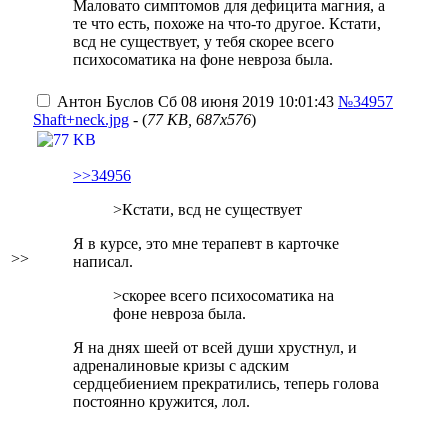
Маловато симптомов для дефицита магния, а
те что есть, похоже на что-то другое. Кстати,
всд не существует, у тебя скорее всего
психосоматика на фоне невроза была.
Антон Буслов
Сб 08 июня 2019 10:01:43
№34957
Shaft+neck.jpg
- (
77 KB, 687x576
)
>>34956
>Кстати, всд не существует
Я в курсе, это мне терапевт в карточке
>>
написал.
>скорее всего психосоматика на
фоне невроза была.
Я на днях шеей от всей души хрустнул, и
адреналиновые кризы с адским
сердцебиением прекратились, теперь голова
постоянно кружится, лол.