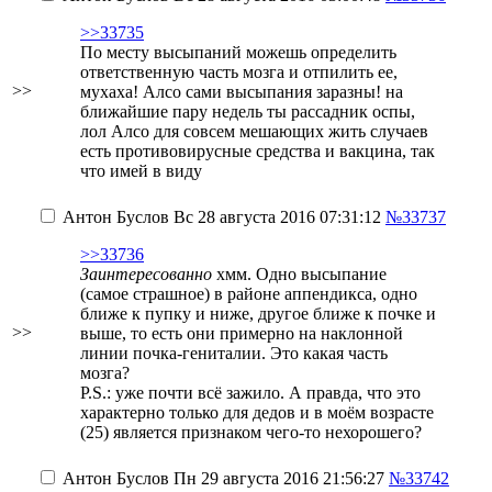
>>33735
По месту высыпаний можешь определить
ответственную часть мозга
и отпилить ее,
>>
мухаха!
Алсо сами высыпания заразны!
на
ближайшие пару недель ты рассадник оспы,
лол
Алсо для совсем мешающих жить случаев
есть противовирусные средства и вакцина, так
что имей в виду
Антон Буслов
Вс 28 августа 2016 07:31:12
№33737
>>33736
Заинтересованно
хмм. Одно высыпание
(самое страшное) в районе аппендикса, одно
ближе к пупку и ниже, другое ближе к почке и
>>
выше, то есть они примерно на наклонной
линии почка-
гениталии
. Это какая часть
мозга?
P.S.: уже почти всё зажило. А правда, что это
характерно только для дедов и в моём возрасте
(25) является признаком чего-то нехорошего?
Антон Буслов
Пн 29 августа 2016 21:56:27
№33742