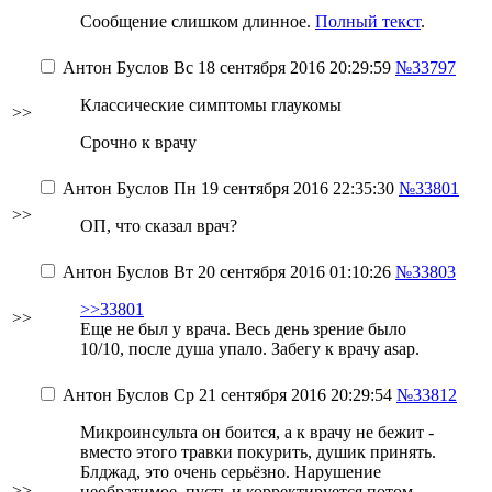
Сообщение слишком длинное.
Полный текст
.
Антон Буслов
Вс 18 сентября 2016 20:29:59
№33797
Классические симптомы глаукомы
>>
Срочно к врачу
Антон Буслов
Пн 19 сентября 2016 22:35:30
№33801
>>
ОП, что сказал врач?
Антон Буслов
Вт 20 сентября 2016 01:10:26
№33803
>>33801
>>
Еще не был у врача. Весь день зрение было
10/10, после душа упало. Забегу к врачу asap.
Антон Буслов
Ср 21 сентября 2016 20:29:54
№33812
Микроинсульта он боится, а к врачу не бежит -
вместо этого травки покурить, душик принять.
Блджад, это очень серьёзно. Нарушение
>>
необратимое, пусть и корректируется потом