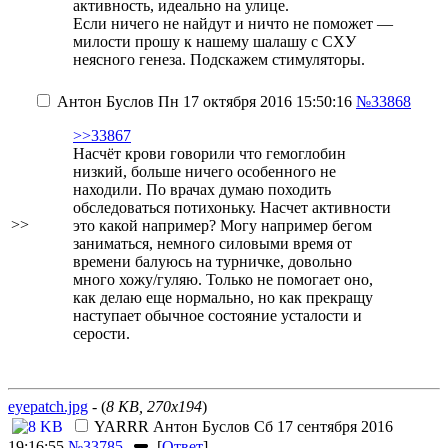
активность, идеально на улице.
Если ничего не найдут и ничто не поможет —
милости прошу к нашему шалашу с СХУ
неясного генеза. Подскажем стимуляторы.
Антон Буслов
Пн 17 октября 2016 15:50:16
№33868
>>33867
Насчёт крови говорили что гемоглобин
низкий, больше ничего особенного не
находили. По врачах думаю походить
обследоваться потихоньку. Насчет активности
>>
это какой например? Могу например бегом
заниматься, немного силовыми время от
времени балуюсь на турничке, довольно
много хожу/гуляю. Только не помогает оно,
как делаю еще нормально, но как прекращу
наступает обычное состояние усталости и
серости.
eyepatch.jpg
- (
8 KB, 270x194
)
YARRR
Антон Буслов
Сб 17 сентября 2016
19:16:55
№33785
[
Ответ
]