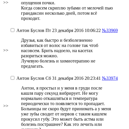
>>
опущения почки.
Когда совсем скриплю зубами от мелочей пью
грандаксин несколько дней, потом всё
проходит.
Антон Буслов
Пт 23 декабря 2016 10:06:22
№33969
Друзья, как быстро и безболезненно
избавиться от волос на голове так чтоб
>>
насовсем. Брить надоело, на касетах
разориться можно.
Лучевую болезнь и химиотерапию не
предлагать.
Антон Буслов
Сб 31 декабря 2016 20:23:41
№33974
Антон, я простыл и у меня в груди после
кашля пару секунд вибрирует. Не могу
нормально откашляться и температура
периодически то появляется то пропадает.
>>
Больницы не скоро будут принимать а у меня
уже зубы сводит от нервов с таким кашлем
прокусил губу
. Это может быть астма или
болезнь пострашнее? Как это лечить или