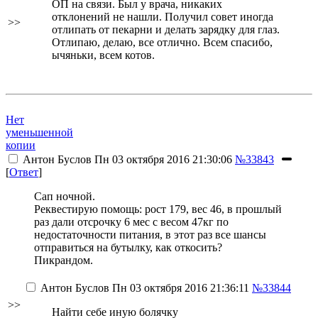
ОП на связи. Был у врача, никаких
отклонений не нашли. Получил совет иногда
>>
отлипать от пекарни и делать зарядку для глаз.
Отлипаю, делаю, все отлично. Всем спасибо,
ычяньки, всем котов.
Нет
уменьшенной
копии
Антон Буслов
Пн 03 октября 2016 21:30:06
№33843
[
Ответ
]
Сап ночной.
Реквестирую помощь: рост 179, вес 46, в прошлый
раз дали отсрочку 6 мес с весом 47кг по
недостаточности питания, в этот раз все шансы
отправиться на бутылку, как откосить?
Пикрандом.
Антон Буслов
Пн 03 октября 2016 21:36:11
№33844
>>
Найти себе иную болячку