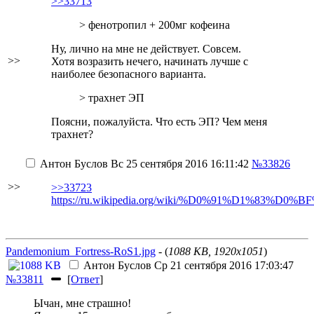
>>33713
> фенотропил + 200мг кофеина
Ну, лично на мне не действует. Совсем.
>>
Хотя возразить нечего, начинать лучше с
наиболее безопасного варианта.
> трахнет ЭП
Поясни, пожалуйста. Что есть ЭП? Чем меня
трахнет?
Антон Буслов
Вс 25 сентября 2016 16:11:42
№33826
>>
>>33723
https://ru.wikipedia.org/wiki/%D0%91%D1%83%D
Pandemonium_Fortress-RoS1.jpg
- (
1088 KB, 1920x1051
)
Антон Буслов
Ср 21 сентября 2016 17:03:47
№33811
[
Ответ
]
Ычан, мне страшно!