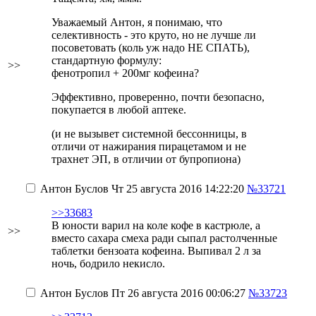
Уважаемый Антон, я понимаю, что
селективность - это круто, но не лучше ли
посоветовать (коль уж надо НЕ СПАТЬ),
стандартную формулу:
>>
фенотропил + 200мг кофеина?
Эффективно, проверенно, почти безопасно,
покупается в любой аптеке.
(и не вызывет системной бессонницы, в
отличи от нажирания пирацетамом и не
трахнет ЭП, в отличии от бупропиона)
Антон Буслов
Чт 25 августа 2016 14:22:20
№33721
>>33683
В юности варил на коле кофе в кастрюле, а
>>
вместо сахара смеха ради сыпал растолченные
таблетки бензоата кофеина. Выпивал 2 л за
ночь, бодрило некисло.
Антон Буслов
Пт 26 августа 2016 00:06:27
№33723