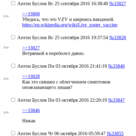
Антон Буслов
Вс 25 сентября 2016 16:38:40
№33827
>>33808
>>
Убедись, что это VZV и ширнись вакциной.
https://en.wikipedia.org/wiki/Live_zoster_vaccine
Антон Буслов
Вс 25 сентября 2016 19:37:54
№33828
>>
>>33827
Ветрянкой я переболел давно.
Антон Буслов
Пн 03 октября 2016 21:41:19
№33846
>>33828
>>
Как это связано с облегчением симптомов
опоясывающего лишая?
Антон Буслов
Пн 03 октября 2016 22:20:19
№33847
>>33846
>>
Никак
Антон Буслов
Чт 06 октября 2016 05:59:47
№33855