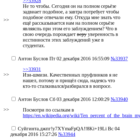
>>33928
Не то чтобы. Сегодня он на полном серьёзе
задвиает подобное, а завтра потребует чтобы
подобное отвечали ему. Откуда мне знать что
>>
ещё рассказывается нам на полном серьёзе
являяспь при этом его заблуждением? Что в
свою очередь порождает
веру
уверенность в
исстинности этих заблуждений уже в
студентах.
Антон Буслов
Пт 02 декабря 2016 16:55:09
№33937
>>33931
>>
Изи-шмизи. Качественных пруфлинков я не
нашел, потому и прищёл сюда, надеясь что
кто-то сталкивался/разбирался в вопросе.
Антон Буслов
Сб 03 декабря 2016 12:00:29
№33940
>>
Посмотри по ссылкам в
https://en.wikipedia.org/wiki/Ten_percent_of_the_brain_m
Суйгинта.джпг
!y7XYmaFpQA!!8Ki+19Li
Вс 04
декабря 2016 15:27:26
№33944