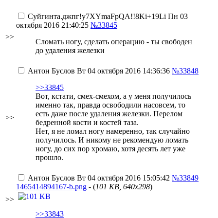
Суйгинта.джпг
!y7XYmaFpQA!!8Ki+19Li
Пн 03
октября 2016 21:40:25
№33845
>>
Cломать ногу, сделать операцию - ты свободен
до удаления железки
Антон Буслов
Вт 04 октября 2016 14:36:36
№33848
>>33845
Вот, кстати, смех-смехом, а у меня получилось
именно так, правда освободили насовсем, то
есть даже после удаления железки.
Перелом
>>
бедренной кости и костей таза
.
Нет, я не ломал ногу намеренно, так случайно
получилось. И никому не рекомендую ломать
ногу, до сих пор хромаю, хотя десять лет уже
прошло.
Антон Буслов
Вт 04 октября 2016 15:05:42
№33849
1465414894167-b.png
- (
101 KB, 640x298
)
>>
>>33843