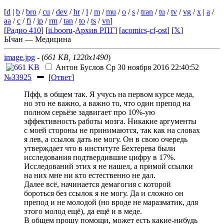
[
d
|
b
/
bro
/
cu
/
dev
/
hr
/
l
/
m
/
mu
/
o
/
s
/
tran
/
tu
/
tv
/
vg
/
x
|
a
/
aa
/
c
/
fi
/
jp
/
rm
/
tan
/
to
/
ts
/
vn
]
[
Радио 410
] [
ii.booru
-
Архив РПГ
] [
acomics
-
cf
-
ost
] [
𝕏
]
Ычан — Медицина
image.jpg
- (
661 KB, 1220x1490
)
Антон Буслов
Ср 30 ноября 2016 22:40:52
№33925
[
Ответ
]
Пфф, в общем так. Я учусь на первом курсе меда,
но это не важно, а важно то, что один препод на
полном серьёзе задвигает про 10%-ую
эффективность работы мозга. Никакие аргументы
с моей стороны не принимаются, так как на словах
я лев, а ссылок дать не могу. Он в свою очередь
утверждает что в институте Бехтерева были
исследования подтвердившие цифру в 17%.
Исследований этих я не нашел, а примой ссылки
на них мне ни кто естественно не дал.
Далее всё, начинается демагогия с которой
бороться без ссылок я не могу. Да и сложно он
препод и не молодой (но вроде не маразматик, для
этого молод ещё), да ещё и в меде.
В общем прошу помощи, может есть какие-нибудь