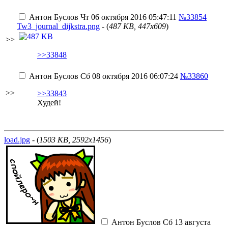
Антон Буслов
Чт 06 октября 2016 05:47:11
№33854
Tw3_journal_dijkstra.png
- (
487 KB, 447x609
)
>>
>>33848
Антон Буслов
Сб 08 октября 2016 06:07:24
№33860
>>
>>33843
Худей!
load.jpg
- (
1503 KB, 2592x1456
)
Антон Буслов
Сб 13 августа