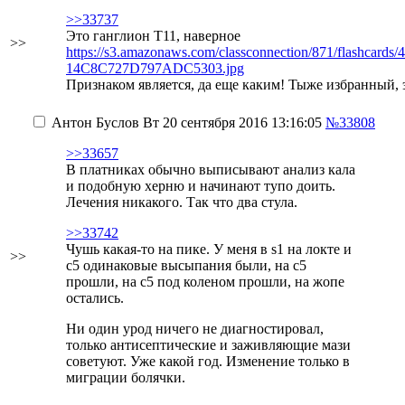
>>33737
Это ганглион T11, наверное
>>
https://s3.amazonaws.com/classconnection/871/flashcards
14C8C727D797ADC5303.jpg
Признаком является, да еще каким!
Тыже избранный, э
Антон Буслов
Вт 20 сентября 2016 13:16:05
№33808
>>33657
В платниках обычно выписывают анализ кала
и подобную херню и начинают тупо доить.
Лечения никакого. Так что два стула.
>>33742
Чушь какая-то на пике. У меня в s1 на локте и
>>
c5 одинаковые высыпания были, на c5
прошли, на с5 под коленом прошли, на жопе
остались.
Ни один урод ничего не диагностировал,
только антисептические и заживляющие мази
советуют. Уже какой год. Изменение только в
миграции болячки.