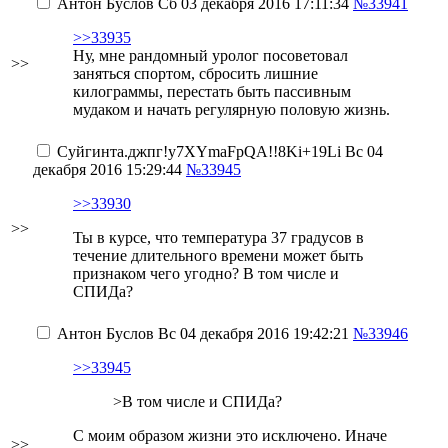
Антон Буслов
Сб 03 декабря 2016 17:11:34
№33941
>>33935
Ну, мне рандомный уролог посоветовал
>>
заняться спортом, сбросить лишние
килограммы, перестать быть пассивным
мудаком и начать регулярную половую жизнь.
Суйгинта.джпг
!y7XYmaFpQA!!8Ki+19Li
Вс 04
декабря 2016 15:29:44
№33945
>>33930
>>
Ты в курсе, что температура 37 градусов в
течение длительного времени может быть
признаком чего угодно? В том числе и
СПИДа?
Антон Буслов
Вс 04 декабря 2016 19:42:21
№33946
>>33945
>В том числе и СПИДа?
С моим образом жизни это исключено.
Иначе
>>