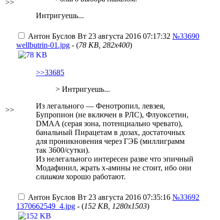
>>
Интригуешь...
Антон Буслов
Вт 23 августа 2016 07:17:32
№33690
wellbutrin-01.jpg
- (
78 KB, 282x400
)
>>33685
> Интригуешь...
Из легального — Фенотропил, левзея,
>>
Бупропион (не включен в РЛС), Флуоксетин,
DMAA (серая зона, потенциально чревато),
банальный Пирацетам в дозах, достаточных
для проникновения через ГЭБ (миллиграмм
так 3600/сутки).
Из нелегального интересен разве что эпичный
Модафинил, жрать x-амины не стоит, ибо они
слишком
хорошо работают.
Антон Буслов
Вт 23 августа 2016 07:35:16
№33692
1370662549_4.jpg
- (
152 KB, 1280x1503
)