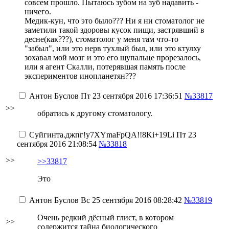
совсем прошло. Пытаюсь зубом на зуб надавить -
ничего.
Медик-кун, что это было??? Ни я ни стоматолог не
заметили такой здоровы кусок пищи, застрявший в
десне(как???), стоматолог у меня там что-то
"забыл", или это нерв тухлый был, или это ктулху
зохавал мой мозг и это его щупальце прорезалось,
или я агент Скалли, потерявшая память после
экспериментов инопланетян???
Антон Буслов
Пт 23 сентября 2016 17:36:51
№33817
>>
обратись к другому стоматологу.
Суйгинта.джпг
!y7XYmaFpQA!!8Ki+19Li
Пт 23
сентября 2016 21:08:54
№33818
>>
>>33817
Это
Антон Буслов
Вс 25 сентября 2016 08:28:42
№33819
Очень редкий дёсный глист, в котором
>>
содержится тайна биологического