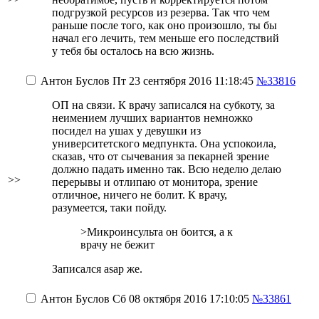
подгрузкой ресурсов из резерва. Так что чем
раньше после того, как оно произошло, ты бы
начал его лечить, тем меньше его последствий
у тебя бы осталось на всю жизнь.
Антон Буслов
Пт 23 сентября 2016 11:18:45
№33816
ОП на связи. К врачу записался на субкоту, за
неимением лучших вариантов немножко
посидел на ушах у девушки из
университетского медпункта. Она успокоила,
сказав, что от сычевания за пекарней зрение
должно падать именно так. Всю неделю делаю
>>
перерывы и отлипаю от монитора, зрение
отличное, ничего не болит. К врачу,
разумеется, таки пойду.
>Микроинсульта он боится, а к
врачу не бежит
Записался asap же.
Антон Буслов
Сб 08 октября 2016 17:10:05
№33861