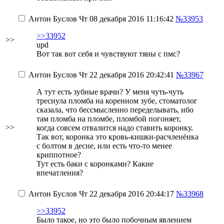
Антон Буслов
Чт 08 декабря 2016 11:16:42
№33953
>>33952
>>
upd
Вот так вот себя и чувствуют тяны с пмс?
Антон Буслов
Чт 22 декабря 2016 20:42:41
№33967
А тут есть зубные врачи? У меня чуть-чуть
треснула пломба на коренном зубе, стоматолог
сказала, что бессмысленно переделывать, ибо
там пломба на пломбе, пломбой погоняет,
>>
когда совсем отвалится надо ставить коронку.
Так вот, коронка это кровь-кишки-расчленёнка
с болтом в десне, или есть что-то менее
криппотное?
Тут есть баки с коронками? Какие
впечатления?
Антон Буслов
Чт 22 декабря 2016 20:44:17
№33968
>>33952
Было такое, но это было побочным явлением