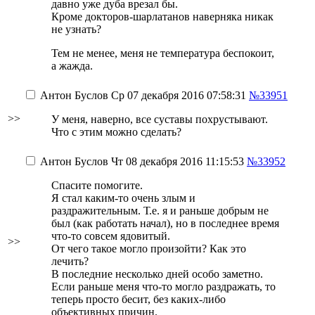
давно уже дуба врезал бы.
Кроме докторов-шарлатанов наверняка никак
не узнать?
Тем не менее, меня не температура беспокоит,
а жажда.
Антон Буслов
Ср 07 декабря 2016 07:58:31
№33951
>>
У меня, наверно, все суставы похрустывают.
Что с этим можно сделать?
Антон Буслов
Чт 08 декабря 2016 11:15:53
№33952
Спасите помогите.
Я стал каким-то очень злым и
раздражительным. Т.е. я и раньше добрым не
был (как работать начал), но в последнее время
что-то совсем ядовитый.
>>
От чего такое могло произойти? Как это
лечить?
В последние несколько дней особо заметно.
Если раньше меня что-то могло раздражать, то
теперь просто бесит, без каких-либо
объективных причин.