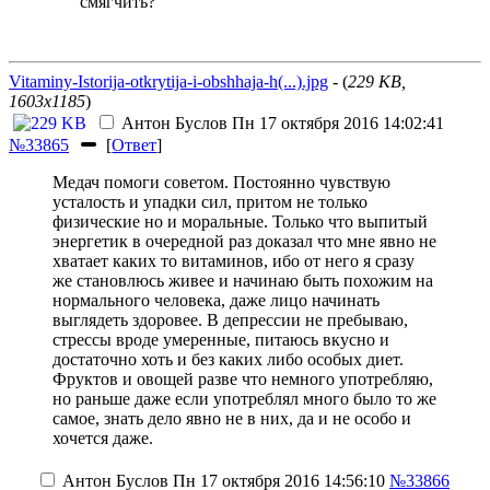
смягчить?
Vitaminy-Istorija-otkrytija-i-obshhaja-h(...).jpg
- (
229 KB,
1603x1185
)
Антон Буслов
Пн 17 октября 2016 14:02:41
№33865
[
Ответ
]
Медач помоги советом. Постоянно чувствую
усталость и упадки сил, притом не только
физические но и моральные. Только что выпитый
энергетик в очередной раз доказал что мне явно не
хватает каких то витаминов, ибо от него я сразу
же становлюсь живее и начинаю быть похожим на
нормального человека, даже лицо начинать
выглядеть здоровее. В депрессии не пребываю,
стрессы вроде умеренные, питаюсь вкусно и
достаточно хоть и без каких либо особых диет.
Фруктов и овощей разве что немного употребляю,
но раньше даже если употреблял много было то же
самое, знать дело явно не в них, да и не особо и
хочется даже.
Антон Буслов
Пн 17 октября 2016 14:56:10
№33866