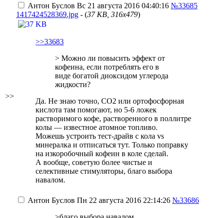
Антон Буслов
Вс 21 августа 2016 04:40:16
№33685
1417424528369.jpg
- (
37 KB, 316x479
)
>>33683
> Можно ли повысить эффект от
кофеина, если потреблять его в
виде богатой диоксидом углерода
жидкости?
>>
Да. Не знаю точно, CO2 или ортофосфорная
кислота там помогают, но 5-6 ложек
растворимого кофе, растворенного в поллитре
колы — известное атомное топливо.
Можешь устроить тест-драйв с кола vs
минералка и отписаться тут. Только поправку
на изкоробочный кофеин в коле сделай.
А вообще, советую более чистые и
селективные стимуляторы, благо выбора
навалом.
Антон Буслов
Пн 22 августа 2016 22:14:26
№33686
>благо выбора навалом.