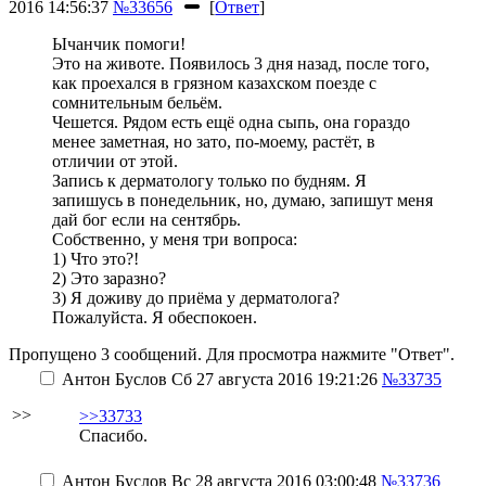
2016 14:56:37
№33656
[
Ответ
]
Ычанчик помоги!
Это на животе. Появилось 3 дня назад, после того,
как проехался в грязном казахском поезде с
сомнительным бельём.
Чешется. Рядом есть ещё одна сыпь, она гораздо
менее заметная, но зато, по-моему, растёт, в
отличии от этой.
Запись к дерматологу только по будням. Я
запишусь в понедельник, но, думаю, запишут меня
дай бог если на сентябрь.
Собственно, у меня три вопроса:
1) Что это?!
2) Это заразно?
3) Я доживу до приёма у дерматолога?
Пожалуйста. Я обеспокоен.
Пропущено 3 сообщений. Для просмотра нажмите "Ответ".
Антон Буслов
Сб 27 августа 2016 19:21:26
№33735
>>
>>33733
Спасибо.
Антон Буслов
Вс 28 августа 2016 03:00:48
№33736