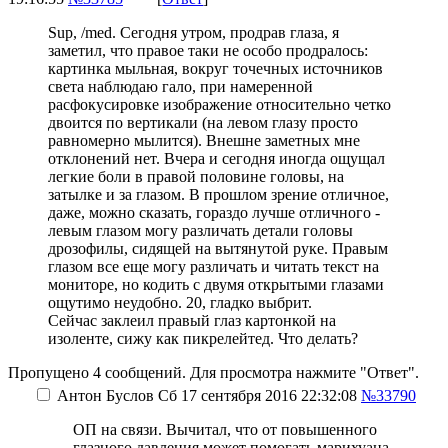
Sup, /med. Сегодня утром, продрав глаза, я
заметил, что правое таки не особо продралось:
картинка мыльная, вокруг точечных источников
света наблюдаю гало, при намеренной
расфокусировке изображение относительно четко
двоится по вертикали (на левом глазу просто
равномерно мылится). Внешне заметных мне
отклонений нет. Вчера и сегодня иногда ощущал
легкие боли в правой половине головы, на
затылке и за глазом. В прошлом зрение отличное,
даже, можно сказать, гораздо лучше отличного -
левым глазом могу различать детали головы
дрозофилы, сидящей на вытянутой руке. Правым
глазом все еще могу различать и читать текст на
мониторе, но кодить с двумя открытыми глазами
ощутимо неудобно. 20, гладко выбрит.
Сейчас заклеил правый глаз картонкой на
изоленте, сижу как пикрелейтед. Что делать?
Пропущено 4 сообщений. Для просмотра нажмите "Ответ".
Антон Буслов
Сб 17 сентября 2016 22:32:08
№33790
ОП на связи. Вычитал, что от повышенного
глазного давления может помогать марихуана.