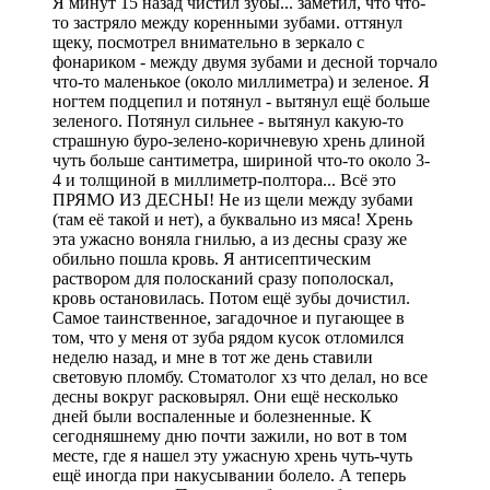
Я минут 15 назад чистил зубы... заметил, что что-
то застряло между коренными зубами. оттянул
щеку, посмотрел внимательно в зеркало с
фонариком - между двумя зубами и десной торчало
что-то маленькое (около миллиметра) и зеленое. Я
ногтем подцепил и потянул - вытянул ещё больше
зеленого. Потянул сильнее - вытянул какую-то
страшную буро-зелено-коричневую хрень длиной
чуть больше сантиметра, шириной что-то около 3-
4 и толщиной в миллиметр-полтора... Всё это
ПРЯМО ИЗ ДЕСНЫ! Не из щели между зубами
(там её такой и нет), а буквально из мяса! Хрень
эта ужасно воняла гнилью, а из десны сразу же
обильно пошла кровь. Я антисептическим
раствором для полосканий сразу пополоскал,
кровь остановилась. Потом ещё зубы дочистил.
Самое таинственное, загадочное и пугающее в
том, что у меня от зуба рядом кусок отломился
неделю назад, и мне в тот же день ставили
световую пломбу. Стоматолог хз что делал, но все
десны вокруг расковырял. Они ещё несколько
дней были воспаленные и болезненные. К
сегодняшнему дню почти зажили, но вот в том
месте, где я нашел эту ужасную хрень чуть-чуть
ещё иногда при накусывании болело. А теперь