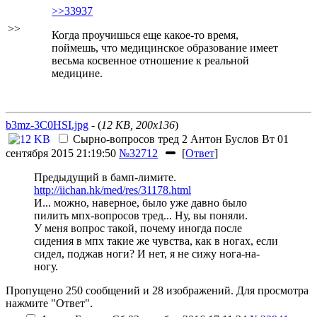
>>33937
>>
Когда проучишься еще какое-то время,
поймешь, что медицинское образование имеет
весьма косвенное отношение к реальной
медицине.
b3mz-3C0HSI.jpg
- (
12 KB, 200x136
)
Сырно-вопросов тред 2
Антон Буслов
Вт 01
сентября 2015 21:19:50
№32712
[
Ответ
]
Предыдущий в бамп-лимите.
http://iichan.hk/med/res/31178.html
И... можно, наверное, было уже давно было
пилить мпх-вопросов тред... Ну, вы поняли.
У меня вопрос такой, почему иногда после
сидения в мпх такие же чувства, как в ногах, если
сидел, поджав ноги? И нет, я не сижу нога-на-
ногу.
Пропущено 250 сообщений и 28 изображений. Для просмотра
нажмите "Ответ".