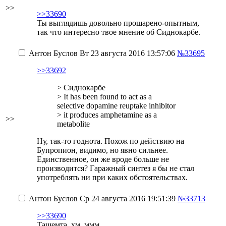
>>
>>33690
Ты выглядишь довольно прошарено-опытным,
так что интересно твое мнение об Сиднокарбе.
Антон Буслов
Вт 23 августа 2016 13:57:06
№33695
>>33692
> Сиднокарбе
> It has been found to act as a
selective dopamine reuptake inhibitor
> it produces amphetamine as a
>>
metabolite
Ну, так-то годнота. Похож по действию на
Бупропион, видимо, но явно сильнее.
Единственное, он же вроде больше не
производится? Гаражный синтез я бы не стал
употреблять ни при каких обстоятельствах.
Антон Буслов
Ср 24 августа 2016 19:51:39
№33713
>>33690
Тащемта, хм, ммм.