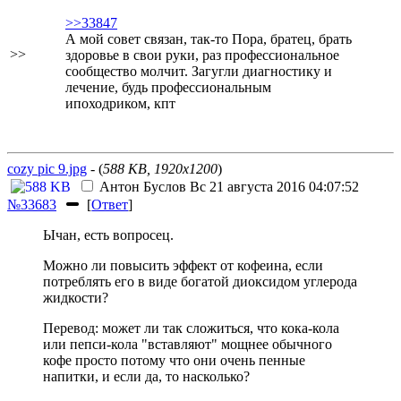
>>33847
А мой совет связан, так-то
Пора, братец, брать
>>
здоровье в свои руки, раз профессиональное
сообщество молчит. Загугли диагностику и
лечение, будь профессиональным
ипоходриком, кпт
cozy pic 9.jpg
- (
588 KB, 1920x1200
)
Антон Буслов
Вс 21 августа 2016 04:07:52
№33683
[
Ответ
]
Ычан, есть вопросец.
Можно ли повысить эффект от кофеина, если
потреблять его в виде богатой диоксидом углерода
жидкости?
Пере
вод: может ли так сложиться, что кока-кола
или пепси-кола "вставляют" мощнее обычного
кофе просто потому что они очень пенные
напитки, и если да, то насколько?