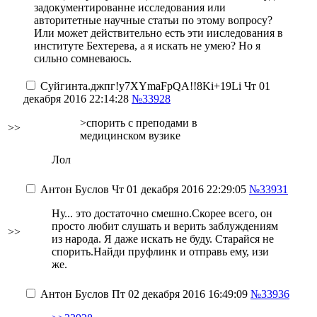
задокументированне исследования или
авторитетные научные статьи по этому вопросу?
Или может действительно есть эти ииследования в
институте Бехтерева, а я искать не умею?
Но я
сильно сомневаюсь.
Суйгинта.джпг
!y7XYmaFpQA!!8Ki+19Li
Чт 01
декабря 2016 22:14:28
№33928
>спорить с преподами в
>>
медицинском вузике
Лол
Антон Буслов
Чт 01 декабря 2016 22:29:05
№33931
Ну... это достаточно смешно.Скорее всего, он
просто любит слушать и верить заблуждениям
>>
из народа. Я даже искать не буду. Старайся не
спорить.Найди пруфлинк и отправь ему, изи
же.
Антон Буслов
Пт 02 декабря 2016 16:49:09
№33936