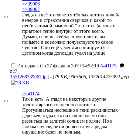
>>39006
>>39007
Глядя на всё это хочется тёплых летних ночей/
>>
вечеров и стрекотания сверчков и какой-то
необъяснимой ламповой "теплоты"(какое-то
приятное тепло внутри) от этого всего.
Думаю, если вы сейчас представите, вы
поймёте и возможно почувствуете то самое
чувство. Оно ещё у меня ассоциируется с
детством когда допоздна гулял на улице.
Эпплджек
Ср 27 февраля 2019 14:52:19
№41175
#27
1551268339067.jpg
- (
78 KB, 900x506, 1332014475392.jpg
)
>>41174
Так и есть. А глядя на некоторые другие
>>
хочется яркого солнечного летнего.
Прогуливаться неспешно в тени раскидистых
деревьев, отдыхать на склоне холма или
резвиться на залитой солнцем поляне. Но в
любом случае, без хорошего друга рядом
ощущение будет не полным.