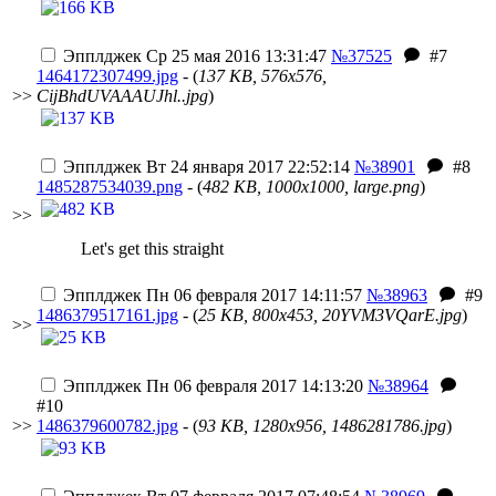
Эпплджек
Ср 25 мая 2016 13:31:47
№37525
#7
1464172307499.jpg
- (
137 KB, 576x576,
>>
CijBhdUVAAAUJhl..jpg
)
Эпплджек
Вт 24 января 2017 22:52:14
№38901
#8
1485287534039.png
- (
482 KB, 1000x1000, large.png
)
>>
Let's get this straight
Эпплджек
Пн 06 февраля 2017 14:11:57
№38963
#9
1486379517161.jpg
- (
25 KB, 800x453, 20YVM3VQarE.jpg
)
>>
Эпплджек
Пн 06 февраля 2017 14:13:20
№38964
#10
>>
1486379600782.jpg
- (
93 KB, 1280x956, 1486281786.jpg
)