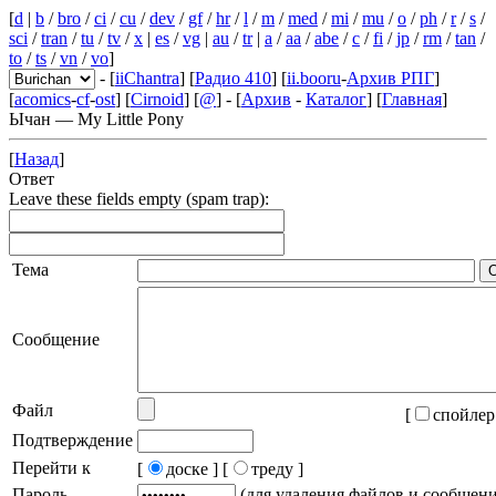
[
d
|
b
/
bro
/
ci
/
cu
/
dev
/
gf
/
hr
/
l
/
m
/
med
/
mi
/
mu
/
o
/
ph
/
r
/
s
/
sci
/
tran
/
tu
/
tv
/
x
|
es
/
vg
|
au
/
tr
|
a
/
aa
/
abe
/
c
/
fi
/
jp
/
rm
/
tan
/
to
/
ts
/
vn
/
vo
]
- [
iiChantra
] [
Радио 410
] [
ii.booru
-
Архив РПГ
]
[
acomics
-
cf
-
ost
] [
Cirnoid
] [
@
] - [
Архив
-
Каталог
] [
Главная
]
Ычан — My Little Pony
[
Назад
]
Ответ
Leave these fields empty (spam trap):
Тема
Сообщение
Файл
[
спойлер
Подтверждение
Перейти к
[
доске ]
[
треду ]
Пароль
(для удаления файлов и сообщен