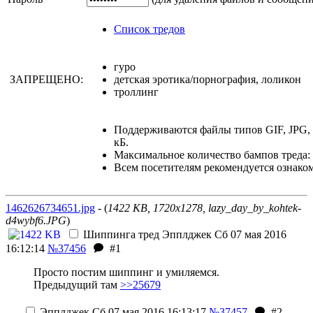
Список тредов
гуро
ЗАПРЕЩЕНО:
детская эротика/порнография, лоликон
троллинг
Поддерживаются файлы типов GIF, JPG,
кБ.
Максимальное количество бампов треда: 
Всем посетителям рекомендуется ознако
1462626734651.jpg
- (
1422 KB, 1720x1278, lazy_day_by_kohtek-
d4wybf6.JPG
)
Шиппинга тред
Эпплджек
Сб 07 мая 2016
16:12:14
№37456
#1
Просто постим шиппинг и умиляемся.
Предыдущий там
>>25679
Эпплджек
Сб 07 мая 2016 16:13:17
№37457
#2