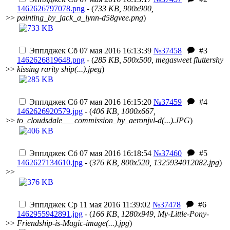
1462626797078.png
- (
733 KB, 900x900,
>>
painting_by_jack_a_lynn-d58gvee.png
)
Эпплджек
Сб 07 мая 2016 16:13:39
№37458
#3
1462626819648.png
- (
285 KB, 500x500, megasweet fluttershy
>>
kissing rarity ship(...).jpeg
)
Эпплджек
Сб 07 мая 2016 16:15:20
№37459
#4
1462626920579.jpg
- (
406 KB, 1000x667,
>>
to_cloudsdale___commission_by_aeronjvl-d(...).JPG
)
Эпплджек
Сб 07 мая 2016 16:18:54
№37460
#5
1462627134610.jpg
- (
376 KB, 800x520, 1325934012082.jpg
)
>>
Эпплджек
Ср 11 мая 2016 11:39:02
№37478
#6
1462955942891.jpg
- (
166 KB, 1280x949, My-Little-Pony-
>>
Friendship-is-Magic-image(...).jpg
)