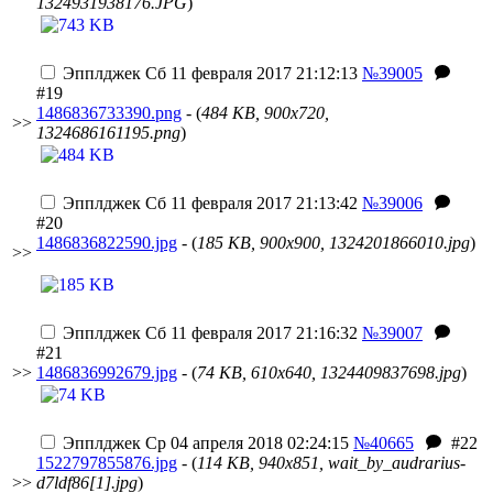
1324931938176.JPG
)
Эпплджек
Сб 11 февраля 2017 21:12:13
№39005
#19
1486836733390.png
- (
484 KB, 900x720,
>>
1324686161195.png
)
Эпплджек
Сб 11 февраля 2017 21:13:42
№39006
#20
1486836822590.jpg
- (
185 KB, 900x900, 1324201866010.jpg
)
>>
Эпплджек
Сб 11 февраля 2017 21:16:32
№39007
#21
>>
1486836992679.jpg
- (
74 KB, 610x640, 1324409837698.jpg
)
Эпплджек
Ср 04 апреля 2018 02:24:15
№40665
#22
1522797855876.jpg
- (
114 KB, 940x851, wait_by_audrarius-
>>
d7ldf86[1].jpg
)