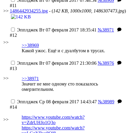
Эпплджек
Вт 07 февраля 2017 07:48:54
№38969
#11
>>
1486442934255.jpg
- (
142 KB, 1000x1000, 1486307473.jpg
)
Эпплджек
Вт 07 февраля 2017 18:35:41
№38971
#12
>>
>>38969
Какой ужос. Ещё и с дуалбутом в трусах.
Эпплджек
Вт 07 февраля 2017 21:30:06
№38976
#13
>>
>>38971
Значит не мне одному єто показалось
омерзительним.
Эпплджек
Ср 08 февраля 2017 14:43:47
№38989
#14
https://www.youtube.com/watch?
>>
v=ZdrUHJo1Q3o
https://www.youtube.com/watch?