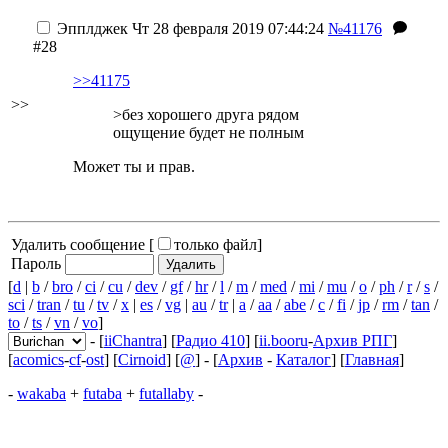
Эпплджек
Чт 28 февраля 2019 07:44:24
№41176
#28
>>41175
>>
>без хорошего друга рядом
ощущение будет не полным
Может ты и прав.
Удалить сообщение [
только файл
]
Пароль
[
d
|
b
/
bro
/
ci
/
cu
/
dev
/
gf
/
hr
/
l
/
m
/
med
/
mi
/
mu
/
o
/
ph
/
r
/
s
/
sci
/
tran
/
tu
/
tv
/
x
|
es
/
vg
|
au
/
tr
|
a
/
aa
/
abe
/
c
/
fi
/
jp
/
rm
/
tan
/
to
/
ts
/
vn
/
vo
]
- [
iiChantra
] [
Радио 410
] [
ii.booru
-
Архив РПГ
]
[
acomics
-
cf
-
ost
] [
Cirnoid
] [
@
] - [
Архив
-
Каталог
] [
Главная
]
-
wakaba
+
futaba
+
futallaby
-