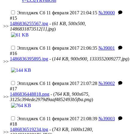
v=LCqYRvs8Ol8
Эпплджек
Сб 11 февраля 2017 21:04:15
№39000
#15
1486836255567.jpg
- (
61 KB, 500x500,
>>
1486831873512[1].jpg
)
Эпплджек
Сб 11 февраля 2017 21:06:35
№39001
#16
1486836395895.jpg
- (
144 KB, 900x900, 1333552009277.jpg
)
>>
Эпплджек
Сб 11 февраля 2017 21:07:28
№39002
#17
1486836448818.png
- (
764 KB, 900x675,
>>
3125c394ede2979d9aaf4852493b5fba.png
)
Эпплджек
Сб 11 февраля 2017 21:08:39
№39003
#18
1486836519234.jpg
- (
743 KB, 1600x1280,
>>