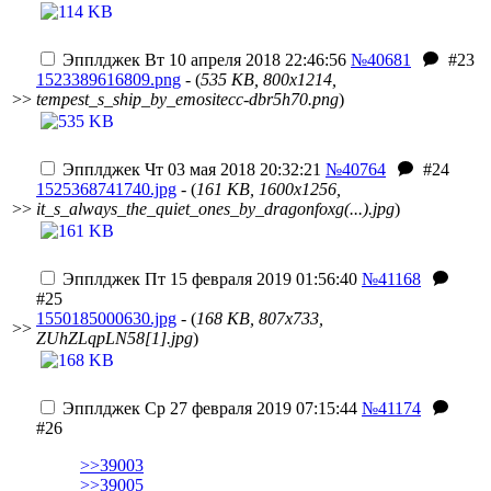
Эпплджек
Вт 10 апреля 2018 22:46:56
№40681
#23
1523389616809.png
- (
535 KB, 800x1214,
>>
tempest_s_ship_by_emositecc-dbr5h70.png
)
Эпплджек
Чт 03 мая 2018 20:32:21
№40764
#24
1525368741740.jpg
- (
161 KB, 1600x1256,
>>
it_s_always_the_quiet_ones_by_dragonfoxg(...).jpg
)
Эпплджек
Пт 15 февраля 2019 01:56:40
№41168
#25
1550185000630.jpg
- (
168 KB, 807x733,
>>
ZUhZLqpLN58[1].jpg
)
Эпплджек
Ср 27 февраля 2019 07:15:44
№41174
#26
>>39003
>>39005