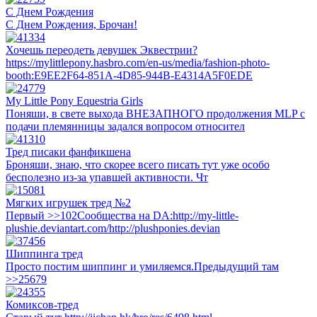
С Днем Рождения
С Днем Рождения, Брочан!
Хочешь переодеть девушек Эквестрии?
https://mylittlepony.hasbro.com/en-us/media/fashion-photo-
booth:E9EE2F64-851A-4D85-944B-E4314A5F0EDE
My Little Pony Equestria Girls
Поняши, в свете выхода ВНЕЗАПНОГО продолжения MLP с
подачи племянницы задался вопросом относител
Тред писаки фанфикшена
Броняши, знаю, что скорее всего писать тут уже особо
бесполезно из-за упавшей активности. Чт
Мягких игрушек тред №2
Первый >>102Сообщества на DA:http://my-little-
plushie.deviantart.com/http://plushponies.devian
Шиппинга тред
Просто постим шиппинг и умиляемся.Предыдущий там
>>25679
Комиксов-тред