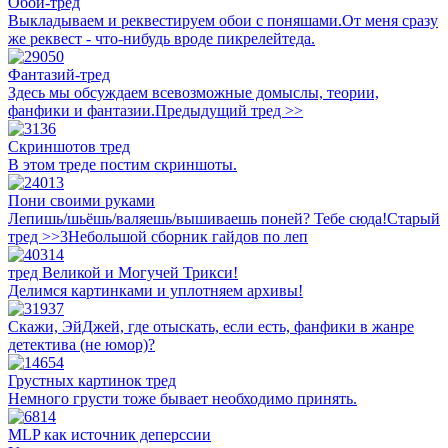
Обои-тред
Выкладываем и реквестируем обои с поняшами.От меня сразу
же реквест - что-нибудь вроде пикрелейтеда.
Фантазий-тред
Здесь мы обсуждаем всевозможные домыслы, теории,
фанфики и фантазии.Предыдущий тред >>
Скриншотов тред
В этом треде постим скриншоты.
Пони своими руками
Лепишь/шьёшь/валяешь/вышиваешь поней? Тебе сюда!Старый
тред >>3Небольшой сборник гайдов по леп
тред Великой и Могучей Трикси!
Делимся картинками и уплотняем архивы!
Скажи, ЭйДжей, где отыскать, если есть, фанфики в жанре
детектива (не юмор)?
Грустных картинок тред
Немного грусти тоже бывает необходимо принять.
MLP как источник деперссии