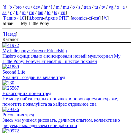
[
d
|
b
/
bro
/
cu
/
dev
/
hr
/
l
/
m
/
mu
/
o
/
s
/
tran
/
tu
/
tv
/
vg
/
x
|
a
/
aa
/
c
/
fi
/
jp
/
rm
/
tan
/
to
/
ts
/
vn
]
[
Радио 410
] [
ii.booru
-
Архив РПГ
] [
acomics
-
cf
-
ost
] [
𝕏
]
Ычан — My Little Pony
[
Назад
]
Каталог
My little pony: Forever Friendship
Hasbro официально анонсировали новый мультсериал My
Little Pony: Forever Friendship - шестое поколен
Second Life
Ума нет - создай на ьічане тред
Новогодних поней тред
Не могу найти годных поняшек в новогоднем антураже,
помогите пожалуйста за хайрес отдельное спа
Рисования тред
Здесь мы учимся рисовать, делимся опытом, коллективно
рисуем, выкладываем свои работы и