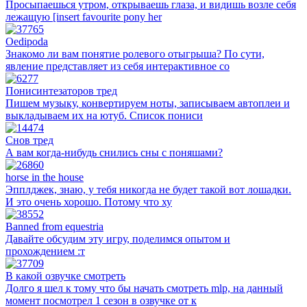
Просыпаешься утром, открываешь глаза, и видишь возле себя
лежащую [insert favourite pony her
Oedipoda
Знакомо ли вам понятие ролевого отыгрыша? По сути,
явление представляет из себя интерактивное со
Понисинтезаторов тред
Пишем музыку, конвертируем ноты, записываем автоплеи и
выкладываем их на ютуб. Список пониси
Снов тред
А вам когда-нибудь снились сны с поняшами?
horse in the house
Эпплджек, знаю, у тебя никогда не будет такой вот лошадки.
И это очень хорошо. Потому что ху
Banned from equestria
Давайте обсудим эту игру, поделимся опытом и
прохождением :т
В какой озвучке смотреть
Долго я шел к тому что бы начать смотреть mlp, на данный
момент посмотрел 1 сезон в озвучке от к