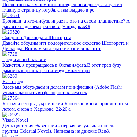
После того как я немного поглядел новодоску - запустил
главную страницу ютуба, а там выдало в ре
Броняши, а кто-нибудь играет в это на своем планшетике? А
давайте наделаем фейков в g+ подарки&#
Сходство Дискорда и Шеогората
Давайте обсудим итт подозрительное сходство Шеогората и
Дискорда. Вот вам мои краткие записи на этот
Тред имени Октавии
Кажется, я превращаюсь в Октавияфага.В этот тред буду
дампить картинки, кто-нибудь может при
Flash тред
Здесь мы обсуждаем и делаем понифлешки (Adobe Flash),
учимся работать во флэш, оставляем рек
Братья и сестры, украинский Бронукон вновь пройдет этим
летом, снова в Харькове, 22-26 а
Visual Novel
День цветения Эквестрии - первая визуальная новелла
группы Celestial Novels. Написана на движке Ren&