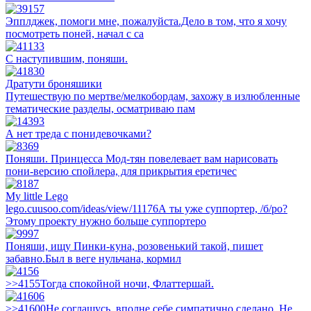
Эпплджек, помоги мне, пожалуйста.Дело в том, что я хочу
посмотреть поней, начал с са
С наступившим, поняши.
Дратути броняшики
Путешествую по мертве/мелкобордам, захожу в излюбленные
тематические разделы, осматриваю пам
А нет треда с понидевочками?
Поняши. Принцесса Мод-тян повелевает вам нарисовать
пони-версию спойлера, для прикрытия еретичес
My little Lego
lego.cuusoo.com/ideas/view/11176А ты уже суппортер, /б/ро?
Этому проекту нужно больше суппортеро
Поняши, ищу Пинки-куна, розовенький такой, пишет
забавно.Был в веге нульчана, кормил
>>4155Тогда спокойной ночи, Флаттершай.
>>41600Не соглашусь, вполне себе симпатично сделано. Не