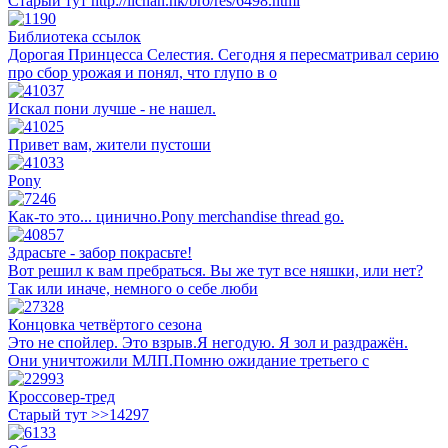
Старый тут http://iichan.hk/bro/res/6498.html
Библиотека ссылок
Дорогая Принцесса Селестия. Сегодня я пересматривал серию
про сбор урожая и понял, что глупо в о
Искал пони лучше - не нашел.
Привет вам, жители пустоши
Pony
Как-то это... цинично.Pony merchandise thread go.
Здрасьте - забор покрасьте!
Вот решил к вам пребраться. Вы же тут все няшки, или нет?
Так или иначе, немного о себе люби
Концовка четвёртого сезона
Это не спойлер. Это взрыв.Я негодую. Я зол и раздражён.
Они уничтожили МЛП.Помню ожидание третьего с
Кроссовер-тред
Старый тут >>14297