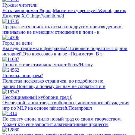
Нужны читатели
Есть такой роман &quot;Магии не существует?&quot;, автор
Диметра Х.С..http://samlib.ru/d
Предлагается поискать отсылки к другим произведениям,
изначально не имеющим отношения к пони - к
Город на цепи
Вы ведь терпимы к фанфикам? Позвольте поделиться одной
историей.Это кроссовер к игре «Периметр». В э
Пони в стиле стимпанк, может быть?Начну
Поняша, поиграем?
Полистал несколько страничек, но подобного не
нашел.Поняши, а почему бы нам не собраться и н
Неофициальный кубопони тред 6
Очередной запил треда свободного, анонимного обсуждения
игр по MLP на основе minecraft.Позапрошл
По совету анона пилю новый трэд со своим творчеством.
Может кто еще запостит альтернативные процессы