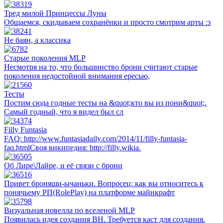
Тред милой Принцессы Луны
Общаемся, скидываем сохранёнки и просто смотрим арты :з
Не баян, а классика
Старые поколения MLP
Несмотря на то, что большинство брони считают старые
поколения недостойной внимания ересью,
Тесты
Постим сюда годные тесты на &quot;кто вы из пони&quot;.
Самый годный, что я видел был сл
Filly Funtasia
FAQ: http://www.funtasiadaily.com/2014/11/filly-funtasia-
faq.htmlСвоя википедия: http://filly.wikia.
Об Лире\Лайре, и её связи с брони
Привет броняши-ычаньки. Вопросец: как вы относитесь к
понячьему РП(RolePlay) на платформе майнкрафт
Визуальная новелла по вселеной MLP
Появилась идея создания ВН. Требуется каст для создания.