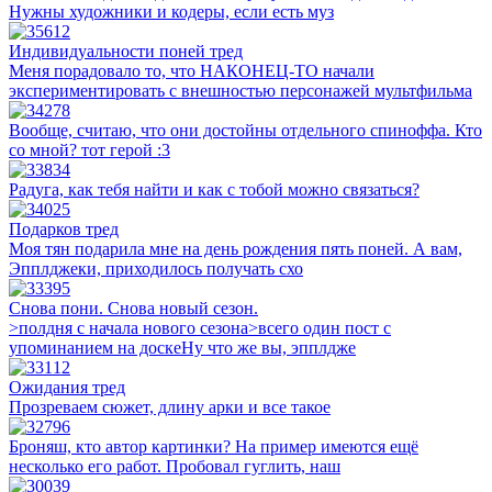
Нужны художники и кодеры, если есть муз
Индивидуальности поней тред
Меня порадовало то, что НАКОНЕЦ-ТО начали
экспериментировать с внешностью персонажей мультфильма
Вообще, считаю, что они достойны отдельного спиноффа. Кто
со мной? тот герой :3
Радуга, как тебя найти и как с тобой можно связаться?
Подарков тред
Моя тян подарила мне на день рождения пять поней. А вам,
Эпплджеки, приходилось получать схо
Снова пони. Снова новый сезон.
>полдня с начала нового сезона>всего один пост с
упоминанием на доскеНу что же вы, эпплдже
Ожидания тред
Прозреваем сюжет, длину арки и все такое
Броняш, кто автор картинки? На пример имеются ещё
несколько его работ. Пробовал гуглить, наш