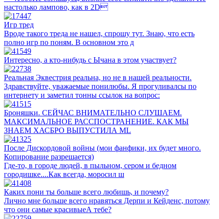
настолько лампово, как в 2D
Игр тред
Вроде такого треда не нашел, спрошу тут. Знаю, что есть
полно игр по поням. В основном это д
Интересно, а кто-нибудь с Ычана в этом участвует?
Реальная Эквестрия реальна, но не в нашей реальности.
Здравствуйте, уважаемые понилюбы. Я прогуливалсы по
интернету и заметил тонны ссылок на вопрос:
Броняшки. СЕЙЧАС ВНИМАТЕЛЬНО СЛУШАЕМ.
МАКСИМАЛЬНОЕ РАССПОСТРАНЕНИЕ. КАК МЫ
ЗНАЕМ ХАСБРО ВЫПУСТИЛА ML
После Дискордовой войны (мои фанфики, их будет много.
Копирование разрешается)
Где-то, в городе людей, в пыльном, сером и бедном
городишке....Как всегда, моросил ш
Каких пони ты больше всего любишь, и почему?
Лично мне больше всего нравяться Дерпи и Кейденс, потому
что они самые красивыеА тебе?