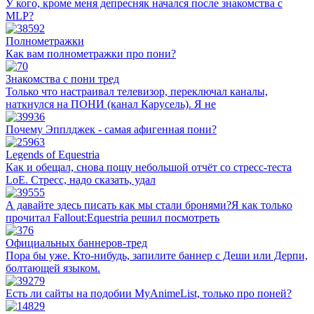
У кого, кроме меня депресняк начался после знакомства с
MLP?
Полнометражки
Как вам полнометражки про пони?
Знакомства с пони тред
Только что настраивал телевизор, переключал каналы,
наткнулся на ПОНИ (канал Карусель). Я не
Почему Эпплджек - самая афигенная пони?
Legends of Equestria
Как и обещал, снова пощу небольшой отчёт со стресс-теста
LoE. Стресс, надо сказать, удал
А давайте здесь писать как мы стали бронями?Я как только
прочитал Fallout:Equestria решил посмотреть
Официальных баннеров-тред
Пора бы уже. Кто-нибудь, запилите баннер с Деши или Дерпи,
болтающей языком.
Есть ли сайты на подобии MyAnimeList, только про поней?