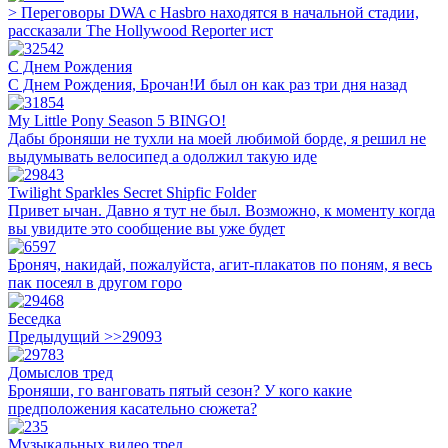
> Переговоры DWA с Hasbro находятся в начальной стадии,
рассказали The Hollywood Reporter ист
С Днем Рождения
С Днем Рождения, Брочан!И был он как раз три дня назад
My Little Pony Season 5 BINGO!
Дабы броняши не тухли на моей любимой борде, я решил не
выдумывать велосипед а одолжил такую иде
Twilight Sparkles Secret Shipfic Folder
Привет ычан. Давно я тут не был. Возможно, к моменту когда
вы увидите это сообщение вы уже будет
Броняч, накидай, пожалуйста, агит-плакатов по поням, я весь
пак посеял в другом горо
Беседка
Предыдущий >>29093
Домыслов тред
Броняши, го ванговать пятый сезон? У кого какие
предположения касательно сюжета?
Музыкальных видео тред