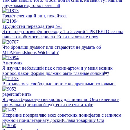
Так как вместо того, чтобы пойти спать, на меня тут напала
дружбомагия, то вот вам - htt
Грядёт слепящий вин, покайтесь.
Трудностей перевода тред №1
Этот тред посвящён переводу 1 и 2 серий ТРЕТЬЕГО сезона
нашего любимого сериала. Если вы хотите поуч
Что броняши думают или стараются не думать об
MLP:Friendship is Witchcraft?
Анатомия
Я изучил небольшой пак с пони-артом и у меня возник
вопрос.Какой формы должны быть глазные яблоки
Вкатываемся, свободные пони с квадратными головами.
papercraft-нить
Я сделал бумажную выкройку для поняши. Оно склеилось
нормально (пикрилейтед), если не считать фе
Искренне поздравляю всех советских понифагов с запилом
нужной понилетариату доски!Слава товарищу Ста