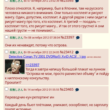
№23393
名無しさん
Вс 07 октября 2012 23:02:39
Плохо относятся. Я, например, был в Японии, там на русского
человека никакого внимания. Они только косплеят и рисуют
мангу. Один, допустим, косплеит. А другой рядом с ним сидит и
рисует мангу про того, кто косплеит. А третий — поодаль —
косплеит того, кто рисует мангу… И так от этого грустно! А они
нашей грусти — не понимают…
№23397
名無しさん
Пн 08 октября 2012 07:38:04
Они их ненавидят, потому что острова.
№23412
名無しさん
Вт 09 октября 2012 22:24:05
Detective.Conan.TV.2001.DVDRipⓗ.XviD.AC3(...).jpg
- (
60 KB, 800x592
)
>>23397
Тогда я завтра напишу большой плакат на лунном
"Острова не мои, просто разместил объяву" и пойду
к ниппонскому консульству.
Прокатит?
№23465
名無しさん
Вс 14 октября 2012 01:55:55
Переводчик-кун репортинг ин
Каждый день бьют плётками, унижают, оскорбляют, но зарплату
платят исправно.