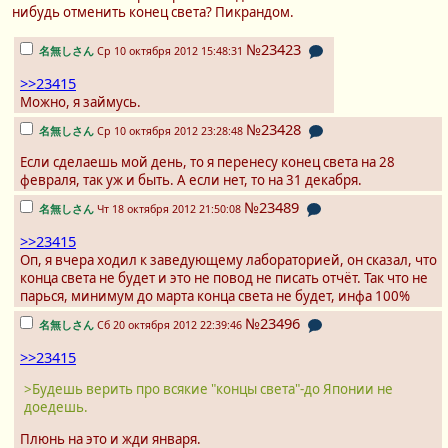
нибудь отменить конец света? Пикрандом.
№23423
名無しさん
Ср 10 октября 2012 15:48:31
>>23415
Можно, я займусь.
№23428
名無しさん
Ср 10 октября 2012 23:28:48
Если сделаешь мой день, то я перенесу конец света на 28
февраля, так уж и быть. А если нет, то на 31 декабря.
№23489
名無しさん
Чт 18 октября 2012 21:50:08
>>23415
Оп, я вчера ходил к заведующему лабораторией, он сказал, что
конца света не будет и это не повод не писать отчёт. Так что не
парься, минимум до марта конца света не будет, инфа 100%
№23496
名無しさん
Сб 20 октября 2012 22:39:46
>>23415
>Будешь верить про всякие "концы света"-до Японии не
доедешь.
Плюнь на это и жди января.