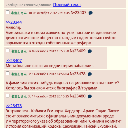
Полный текст
Сообщение слишком длинное.
.
№23407
名無しさん
Пн 08 октября 2012 22:14:45
>>23344
Айлолд.
Америкашки в своих жалких потугах построить идеальное
демократическое общество с каждым годом только глубже
зарываются в отходы собственных же реформ.
№23409
名無しさん
Вт 09 октября 2012 13:53:50
>>23407
Меня больше всего их педоистерия забавляет.
№23478
名無しさん
Вс 14 октября 2012 14:56:04
А фамилии каких-нибудь видных националистов вы знаете?
Хотелось бы ознакомится с биографией/трудами.
№23480
名無しさん
Вс 14 октября 2012 20:15:25
>>23478
Энтрилевел - Кобаяси Ёсинори. Хардкор - Араки Садао. Также
стоит ознакомиться с официальными документами вроде
Императорского указа об образовании или "Синмин но мити".
История организаций Кодоха, Сакуракай, Тайсей Ёкусанкай.