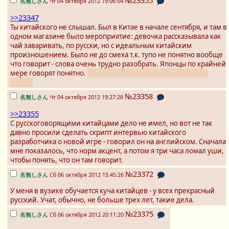
№23355
名無しさん
Чт 04 октября 2012 19:06:04
>>23347
Ты китайского не слышал. Был в Китае в начале сентября, и там в
одном магазине было мероприятие: девочка рассказывала как
чай заваривать, по русски, но с идеальным китайским
произношением. Было не до смеха т.к. тупо не понятно вообще
что говорит - слова очень трудно разобрать. Японцы по крайней
мере говорят понятно.
поэтому и похихикать при желании
можно
№23358
名無しさん
Чт 04 октября 2012 19:27:28
>>23355
С русскоговорящими китайцами дело не имел, но вот не так
давно просили сделать скрипт интервью китайского
разработчика о новой игре - говорил он на английском. Сначала
мне показалось, что норм акцент, а потом я три часа ломал уши,
чтобы понять, что он там говорит.
№23372
名無しさん
Сб 06 октября 2012 15:45:26
У меня в вузике обучается куча китайцев - у всех прекрасный
русский. Учат, обычно, не больше трех лет, такие дела.
№23375
名無しさん
Сб 06 октября 2012 20:11:20