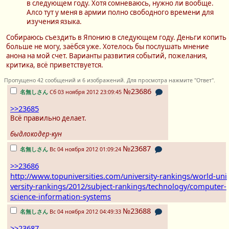
в следующем году. Хотя сомневаюсь, нужно ли вообще.
Алсо тут у меня в армии полно свободного времени для
изучения языка.
Собираюсь съездить в Японию в следующем году. Деньги копить
больше не могу, заёбся уже. Хотелось бы послушать мнение
анона на мой счет. Варианты развития событий, пожелания,
критика, всё приветствуется.
Пропущено 42 сообщений и 6 изображений. Для просмотра нажмите "Ответ".
№23686
名無しさん
Сб 03 ноября 2012 23:09:45
>>23685
Всё правильно делает.
быдлокодер-кун
№23687
名無しさん
Вс 04 ноября 2012 01:09:24
>>23686
http://www.topuniversities.com/university-rankings/world-uni
versity-rankings/2012/subject-rankings/technology/computer-
science-information-systems
№23688
名無しさん
Вс 04 ноября 2012 04:49:33
>>23687