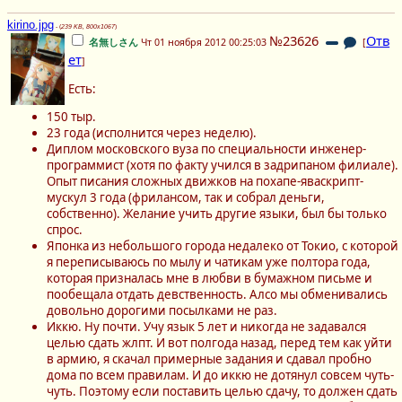
kirino.jpg
- (
239 KB, 800x1067
)
№23626
Отв
名無しさん
Чт 01 ноября 2012 00:25:03
[
ет
]
Есть:
150 тыр.
23 года (исполнится через неделю).
Диплом московского вуза по специальности инженер-
программист (хотя по факту учился в задрипаном филиале).
Опыт писания сложных движков на похапе-яваскрипт-
мускул 3 года (фрилансом, так и собрал деньги,
собственно). Желание учить другие языки, был бы только
спрос.
Японка из небольшого города недалеко от Токио, с которой
я переписываюсь по мылу и чатикам уже полтора года,
которая призналась мне в любви в бумажном письме и
пообещала отдать девственность. Алсо мы обменивались
довольно дорогими посылками не раз.
Иккю. Ну почти. Учу язык 5 лет и никогда не задавался
целью сдать жлпт. И вот полгода назад, перед тем как уйти
в армию, я скачал примерные задания и сдавал пробно
дома по всем правилам. И до иккю не дотянул совсем чуть-
чуть. Поэтому если поставить целью сдачу, то должен сдать