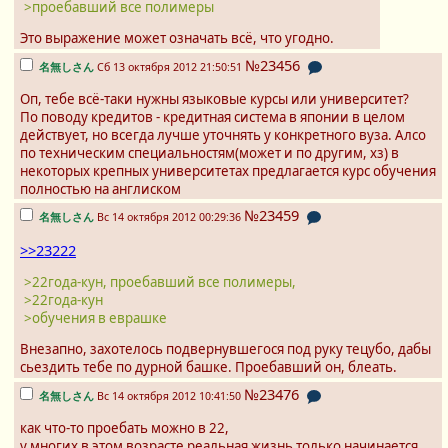
>проебавший все полимеры
Это выражение может означать всё, что угодно.
№23456
名無しさん
Сб 13 октября 2012 21:50:51
Оп, тебе всё-таки нужны языковые курсы или университет?
По поводу кредитов - кредитная система в японии в целом
действует, но всегда лучше уточнять у конкретного вуза. Алсо
по техническим специальностям(может и по другим, хз) в
некоторых крепных университетах предлагается курс обучения
полностью на англиском
№23459
名無しさん
Вс 14 октября 2012 00:29:36
>>23222
>22года-кун, проебавший все полимеры,
>22года-кун
>обучения в eвpaшкe
Внезапно, захотелось подвернувшегося под руку тецубо, дабы
сьездить тебе по дурной башке. Проебавший он, блеать.
№23476
名無しさん
Вс 14 октября 2012 10:41:50
как что-то проебать можно в 22,
у многих в этом возрасте реальная жизнь только начинается