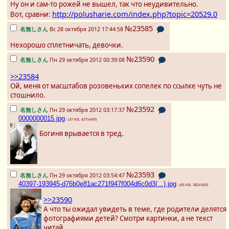
Ну он и сам-то рожей не вышел, так что неудивительно.
http://polusharie.com/index.php?topic=20529.0
Вот, сравни:
№23585
名無しさん
Вс 28 октября 2012 17:44:58
Нехорошо сплетничать, девочки.
№23590
名無しさん
Пн 29 октября 2012 00:39:08
>>23584
Ой, меня от масштабов розовеньких сопелек по ссылке чуть не
стошнило.
№23592
名無しさん
Пн 29 октября 2012 03:17:37
0000000015.jpg
- (
37 KB, 427x640
)
Богиня врывается в тред.
№23593
名無しさん
Пн 29 октября 2012 03:54:47
40397-193945-d76b0e81ac271f947f004d6c0d3(...).jpg
- (
65 KB, 382x500
)
>>23590
А что ты ожидал увидеть в теме, где родители делятся
фотографиями детей? Смотри картинки, а не текст
читай.