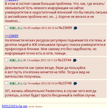
В этом и состоит самая большая проблема. Что, как, где искать/
связываться? Есть немного информации на сайтах
университетов и нодостаточный японский что-бы писать письма
(с английским проблем нет, но...). Короче не весело и не
понятно...
№23699
名無しさん
Пн 05 ноября 2012 20:15:54
>>23695
На японистических ресурсах регулярно поднимается эта тема, и
десятки людей в ЖЖ описывали процесс поиска университета и
профессора в Японии. Мне самому это без надобности, но
информация точно есть в сети, поищи.
№23744
名無しさん
Вт 13 ноября 2012 19:11:53
Девственности как грязи везде, бери да пользуйся.
А вот пусть эта японка женится на тебе. Тогда и вид на
жительство получишь.
№23748
名無しさん
Ср 14 ноября 2012 03:19:24
ОП, женись обязательно! Развестись в случае чего всегда
успеешь, а опыт будет просто бесценный в любом случае.
fl20121021x3a.jpg
- (
36 KB, 350x521
)