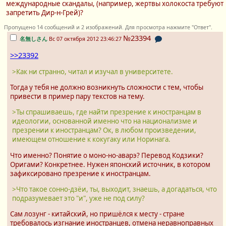
международные скандалы, (например, жертвы холокоста требуют
запретить Дир-н-Грей)?
Пропущено 14 сообщений и 2 изображений. Для просмотра нажмите "Ответ".
№23394
名無しさん
Вс 07 октября 2012 23:46:27
>>23392
>Как ни странно, читал и изучал в университете.
Тогда у тебя не должно возникнуть сложности с тем, чтобы
привести в пример пару текстов на тему.
>Ты спрашиваешь, где найти презрение к иностранцам в
идеологии, основанной именно что на национализме и
презрении к иностранцам? Ок, в любом произведении,
имеющем отношение к кокугаку или Норинага.
Что именно? Понятие о моно-но-аварэ? Перевод Кодзики?
Оригами? Конкретнее. Нужен японский источник, в котором
зафиксировано презрение к иностранцам.
>Что такое сонно-дзёи, ты, выходит, знаешь, а догадаться, что
подразумевает это "и", уже не под силу?
Сам лозунг - китайский, но пришёлся к месту - стране
требовалось изгнание иностранцев, отмена неравноправных