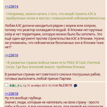
>>23614
>Например, можно начать с того, что нехуй строить АЭС в
прибрежных зонах и местах с повышенной сейсмоактивностью.
Любая АЭС должна находиться рядом с морем или озером,
потому что реактор охлаждается водой. В Японии нет крупных
озёр и нет территории, которую можно было бы затопить. Это
ещё один аргумент против строительства АЭС в Японии. Нужно
ли упоминать, что сейсмически безопасных зон в Японии тоже
нет?
>>23616
>В развитых страхах войска такие есть РХБЗ. В США Chemical
Corps. Где был японский аналог, проблема Японии.
В развитых странах нет советского союза и послушных рабов,
готовых выполнить любой приказ Партии.
№23619
名無しさん
Ср 31 октября 2012 10:10:08
>>23618
Ну это вообще гаубица.
Значит, люди, которым не наплевать на свою страну - просто
рабы и быдло. А все разумные люди, при первой же опасности,