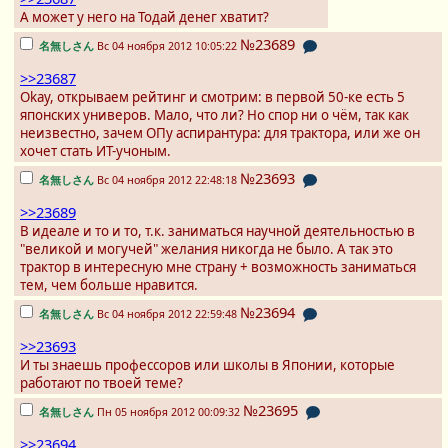
А может у него на Тодай денег хватит?
№23689
名無しさん
Вс 04 ноября 2012 10:05:22
>>23687
Okay, открываем рейтинг и смотрим: в первой 50-ке есть 5
японских универов. Мало, что ли? Но спор ни о чём, так как
неизвестно, зачем ОПу аспирантура: для трактора, или же он
хочет стать ИТ-учоным.
№23693
名無しさん
Вс 04 ноября 2012 22:48:18
>>23689
В идеале и то и то, т.к. заниматься научной деятельностью в
"великой и могучей" желания никогда не было. А так это
трактор в интересную мне страну + возможность заниматься
тем, чем больше нравится.
№23694
名無しさん
Вс 04 ноября 2012 22:59:48
>>23693
И ты знаешь профессоров или школы в Японии, которые
работают по твоей теме?
№23695
名無しさん
Пн 05 ноября 2012 00:09:32
>>23694