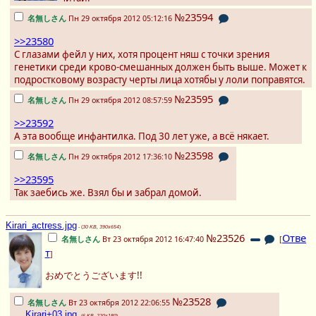
№23594
名無しさん
Пн 29 октября 2012 05:12:16
>>23580
С глазами фейл у них, хотя процент няш с точки зрения
генетики среди крово-смешанных должен быть выше. Может к
подростковому возрасту черты лица хотябы у лоли поправятся.
№23595
名無しさん
Пн 29 октября 2012 08:57:59
>>23592
А эта вообще инфантилка. Под 30 лет уже, а всё някает.
№23598
名無しさん
Пн 29 октября 2012 17:36:10
>>23595
Так заебись же. Взял бы и забрал домой.
Kirari_actress.jpg
- (
30 KB, 390x654
)
№23526
Отве
名無しさん
Вт 23 октября 2012 16:47:40
[
т
]
おめでとうございます!!
№23528
名無しさん
Вт 23 октября 2012 22:06:55
Kirari+03.jpg
- (
6 KB, 220x180
)