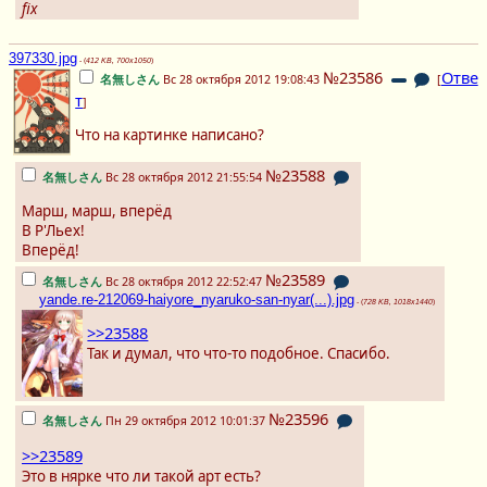
fix
397330.jpg
- (
412 KB, 700x1050
)
№23586
Отве
名無しさん
Вс 28 октября 2012 19:08:43
[
т
]
Что на картинке написано?
№23588
名無しさん
Вс 28 октября 2012 21:55:54
Марш, марш, вперёд
В Р'Льех!
Вперёд!
№23589
名無しさん
Вс 28 октября 2012 22:52:47
yande.re-212069-haiyore_nyaruko-san-nyar(...).jpg
- (
728 KB, 1018x1440
)
>>23588
Так и думал, что что-то подобное. Спасибо.
№23596
名無しさん
Пн 29 октября 2012 10:01:37
>>23589
Это в нярке что ли такой арт есть?