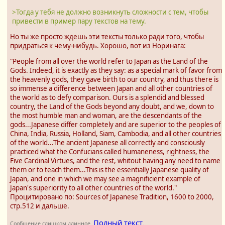
>Тогда у тебя не должно возникнуть сложности с тем, чтобы
привести в пример пару текстов на тему.
Но ты же просто ждешь эти тексты только ради того, чтобы
придраться к чему-нибудь. Хорошо, вот из Норинага:
"People from all over the world refer to Japan as the Land of the
Gods. Indeed, it is exactly as they say: as a special mark of favor from
the heavenly gods, they gave birth to our country, and thus there is
so immense a difference between Japan and all other countries of
the world as to defy comparison. Ours is a splendid and blessed
country, the Land of the Gods beyond any doubt, and we, down to
the most humble man and woman, are the descendants of the
gods...Japanese differ completely and are superior to the peoples of
China, India, Russia, Holland, Siam, Cambodia, and all other countries
of the world...The ancient Japanese all correctly and consciously
practiced what the Confucians called humaneness, rightness, the
Five Cardinal Virtues, and the rest, whitout having any need to name
them or to teach them...This is the essentially Japanese quality of
Japan, and one in which we may see a magnificient example of
Japan's superiority to all other countries of the world."
Процитировано по: Sources of Japanese Tradition, 1600 to 2000,
стр.512 и дальше.
Полный текст
Сообщение слишком длинное.
.