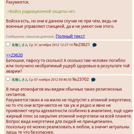
Разумеется.
>Войск радиационной защиты нет.
Войска есть, но они в данном случае не при чём, ведь не
военные управляют станцией, да и не умеют они этого.
Полный текст
Сообщение слишком длинное.
.
№23621
名無しさん
Ср 31 октября 2012 12:27:14
>>23620
Батюшки, пафосу-то сколько! А сколько там человек погибло
или получило необратимый ущерб здоровью в результате той
аварии?
№23702
名無しさん
Ср 07 ноября 2012 09:46:50
В лице атомофагов мы видим обычных таких религиозных
сектантов.
Разумеется таких и на милю не подпустят к атомной энергетике,
но то что они встречаются не так уж и редко и явно не
проявляют черты адекватности особенно в аналитике, ещё один
жирный плюс за закрытие атомной энергетики на всей планете.
Вопрос вида энергетики для людей не принципиален,
поскольку её можно реализовать в любом, а значит актуальны
лишь те что безопаснее.