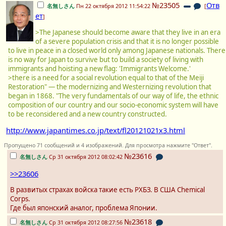
№23505
Отв
名無しさん
Пн 22 октября 2012 11:54:22
[
ет
]
>The Japanese should become aware that they live in an era
of a severe population crisis and that it is no longer possible
to live in peace in a closed world only among Japanese nationals. There
is no way for Japan to survive but to build a society of living with
immigrants and hoisting a new flag: 'Immigrants Welcome.'
>there is a need for a social revolution equal to that of the Meiji
Restoration" — the modernizing and Westernizing revolution that
began in 1868. "The very fundamentals of our way of life, the ethnic
composition of our country and our socio-economic system will have
to be reconsidered and a new country constructed.
http://www.japantimes.co.jp/text/fl20121021x3.html
Пропущено 71 сообщений и 4 изображений. Для просмотра нажмите "Ответ".
№23616
名無しさん
Ср 31 октября 2012 08:02:42
>>23606
В развитых страхах войска такие есть РХБЗ. В США Chemical
Corps.
Где был японский аналог, проблема Японии.
№23618
名無しさん
Ср 31 октября 2012 08:27:56