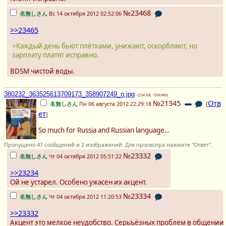
№23468
名無しさん
Вс 14 октября 2012 02:52:06
>>23465
>Каждый день бьют плётками, унижают, оскорбляют, но
зарплату платят исправно.
BDSM чистой воды.
380232_363525613709173_358907249_n.jpg
- (
134 KB, 720x960
)
№21345
Отв
名無しさん
Пн 06 августа 2012 22:29:18
[
ет
]
So much for Russia and Russian language…
Пропущено 47 сообщений и 2 изображений. Для просмотра нажмите "Ответ".
№23332
名無しさん
Чт 04 октября 2012 05:51:22
>>23234
Ой не устарел. Особено ужасен их акцент.
№23334
名無しさん
Чт 04 октября 2012 11:20:53
>>23332
Акцент это мелкое неудобство. Серьъёзных проблем в общении