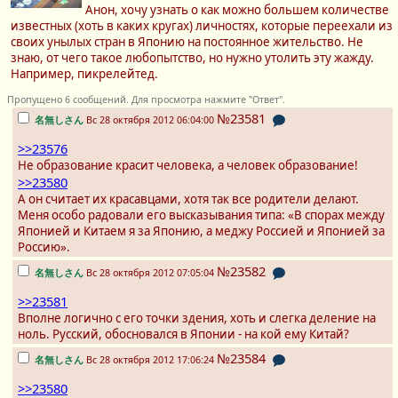
Анон, хочу узнать о как можно большем количестве
известных (хоть в каких кругах) личностях, которые переехали из
своих унылых стран в Японию на постоянное жительство. Не
знаю, от чего такое любопытство, но нужно утолить эту жажду.
Например, пикрелейтед.
Пропущено 6 сообщений. Для просмотра нажмите "Ответ".
№23581
名無しさん
Вс 28 октября 2012 06:04:00
>>23576
Не образование красит человека, а человек образование!
>>23580
А он считает их красавцами, хотя так все родители делают.
Меня особо радовали его высказывания типа: «В спорах между
Японией и Китаем я за Японию, а меджу Россией и Японией за
Россию».
№23582
名無しさん
Вс 28 октября 2012 07:05:04
>>23581
Вполне логично с его точки здения, хоть и слегка деление на
ноль. Русский, обосновался в Японии - на кой ему Китай?
№23584
名無しさん
Вс 28 октября 2012 17:06:24
>>23580