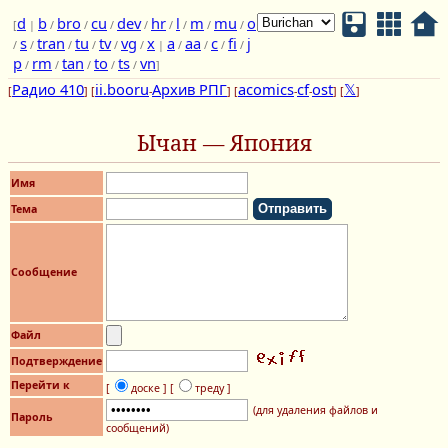
d
b
bro
cu
dev
hr
l
m
mu
o
[
|
/
/
/
/
/
/
/
/
s
tran
tu
tv
vg
x
a
aa
c
fi
j
/
/
/
/
/
/
|
/
/
/
/
p
rm
tan
to
ts
vn
/
/
/
/
/
]
Радио 410
ii.booru
Архив РПГ
acomics
cf
ost
𝕏
[
] [
-
] [
-
-
] [
]
Ычан — Япония
Имя
Тема
Сообщение
Файл
Подтверждение
Перейти к
[
доске ]
[
треду ]
(для удаления файлов и
Пароль
сообщений)