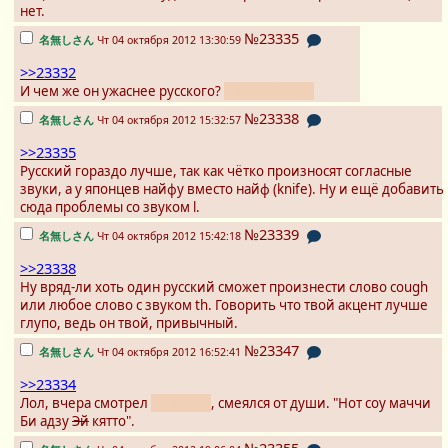
нет.
№23335
名無しさん
Чт 04 октября 2012 13:30:59
>>23332
И чем же он ужаснее русского?
Пруфы будут?
№23338
名無しさん
Чт 04 октября 2012 15:32:57
>>23335
Русский гораздо лучше, так как чётко произносят согласные
звуки, а у японцев найфу вместо найф (knife). Ну и ещё добавить
сюда проблемы со звуком l.
№23339
名無しさん
Чт 04 октября 2012 15:42:18
>>23338
Ну вряд-ли хоть один русский сможет произнести слово cough
или любое слово с звуком th. Говорить что твой акцент лучше
глупо, ведь он твой, привычный.
№23347
名無しさん
Чт 04 октября 2012 16:52:41
>>23334
Лол, вчера смотрел
Eiga K-on!
, смеялся от души. "Нот соу маччи
Би адзу
Эй
кятто".