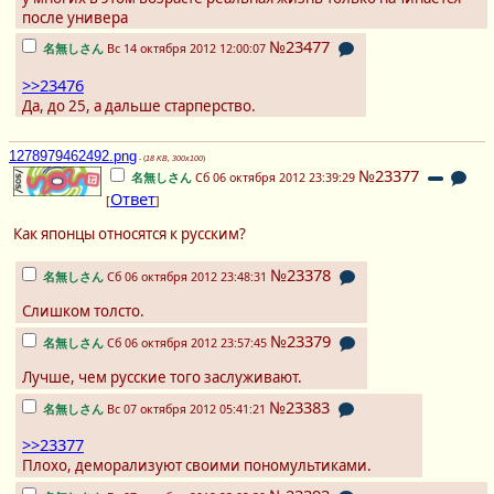
после универа
№23477
名無しさん
Вс 14 октября 2012 12:00:07
>>23476
Да, до 25, а дальше старперство.
1278979462492.png
- (
18 KB, 300x100
)
№23377
名無しさん
Сб 06 октября 2012 23:39:29
Ответ
[
]
Как японцы относятся к русским?
№23378
名無しさん
Сб 06 октября 2012 23:48:31
Слишком толсто.
№23379
名無しさん
Сб 06 октября 2012 23:57:45
Лучше, чем русские того заслуживают.
№23383
名無しさん
Вс 07 октября 2012 05:41:21
>>23377
Плохо, деморализуют своими пономультиками.