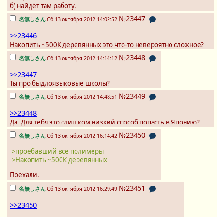
б) найдёт там работу.
№23447
名無しさん
Сб 13 октября 2012 14:02:52
>>23446
Накопить ~500К деревянных это что-то невероятно сложное?
№23448
名無しさん
Сб 13 октября 2012 14:14:12
>>23447
Ты про быдлоязыковые школы?
№23449
名無しさん
Сб 13 октября 2012 14:48:51
>>23448
Да. Для тебя это слишком низкий способ попасть в Японию?
№23450
名無しさん
Сб 13 октября 2012 16:14:42
>проебавший все полимеры
>Накопить ~500К деревянных
Поехали.
№23451
名無しさん
Сб 13 октября 2012 16:29:49
>>23450