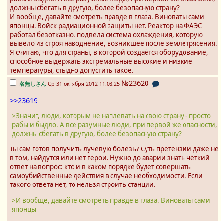
должны сбегать в другую, более безопасную страну?
И вообще, давайте смотреть правде в глаза. Виноваты сами
японцы. Войск радиационной защиты нет. Реактор на ФАЭС
работал безотказно, подвела система охлаждения, которую
вывело из строя наводнение, возникшее после землетрясения.
Я считаю, что для страны, в которой создаётся оборудование,
способное выдержать экстремальные высокие и низкие
температуры, стыдно допустить такое.
№23620
名無しさん
Ср 31 октября 2012 11:08:25
>>23619
>Значит, люди, которым не наплевать на свою страну - просто
рабы и быдло. А все разумные люди, при первой же опасности,
должны сбегать в другую, более безопасную страну?
Ты сам готов получить лучевую болезь? Суть претензии даже не
в том, найдутся или нет герои. Нужно до аварии знать чёткий
ответ на вопрос: кто и в каком порядке будет совершать
самоубийственные действия в случае необходимости. Если
такого ответа нет, то нельзя строить станции.
>И вообще, давайте смотреть правде в глаза. Виноваты сами
японцы.