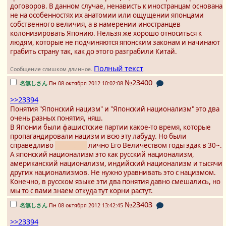
договоров. В данном случае, ненависть к иностранцам основана
не на особенностях их анатомии или ощущении японцами
собственного величия, а в намерении иностранцев
колонизировать Японию. Нельзя же хорошо относиться к
людям, которые не подчиняются японским законам и начинают
грабить страну так, как до этого разграбили Китай.
Полный текст
Сообщение слишком длинное.
.
№23400
名無しさん
Пн 08 октября 2012 10:02:08
>>23394
Понятия "Японский нацизм" и "Японский национализм" это два
очень разных понятия, няш.
В Японии были фашистские партии какое-то время, которые
пропагандировали нацизм и всю эту лабуду. Но были
справедливо
забанены
лично Его Величеством годы эдак в 30~.
А японский национализм это как русский национализм,
американский национализм, индийский национализм и тысячи
других национализмов. Не нужно уравнивать это с нацизмом.
Конечно, в русском языке эти два понятия давно смешались, но
мы то с вами знаем откуда тут корни растут.
№23403
名無しさん
Пн 08 октября 2012 13:42:45
>>23394