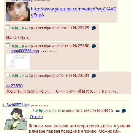
http://www.youtube.com/watch?v=jCKAXE
gFnpA
№23529
名無しさん
Ср 24 октября 2012 08:01:01
醜い女だねぇ。
№23530
名無しさん
Ср 24 октября 2012 08:39:35
snap000538.png
- (
3 KB, 479x314
)
№23531
名無しさん
Ср 24 октября 2012 09:18:15
>>23530
見ないわけには行かない。 0ページの一番目のスレッドだから。
x_34d46571.jpg
- (
43 KB, 604x572
)
№23415
名無しさん
Ср 10 октября 2012 12:52:24
Ответ
[
]
Японач, мне сказали что скоро конец света. А у меня
в январе первая поездка в Японию. Можно как-