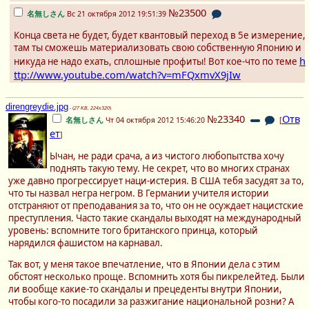
№23500
名無しさん
Вс 21 октября 2012 19:51:39
Конца света не будет, будет квантовый переход в 5е измерение,
там ты сможешь материализовать свою собственную Японию и
h
никуда не надо ехать, сплошные профиты! Вот кое-что по теме
ttp://www.youtube.com/watch?v=mFQxmvX9jIw
direngreydie.jpg
- (
27 KB, 224x320
)
№23340
Отв
名無しさん
Чт 04 октября 2012 15:46:20
[
ет
]
Ычан, не ради срача, а из чистого любопытства хочу
поднять такую тему. Не секрет, что во многих странах
уже давно прогрессирует наци-истерия. В США тебя засудят за то,
что ты назвал негра негром. В Германии учителя истории
отстраняют от преподавания за то, что он не осуждает нацистские
преступления. Часто такие скандалы выходят на международный
уровень: вспомните того британского принца, который
нарядился фашистом на карнавал.
Так вот, у меня такое впечатление, что в Японии дела с этим
обстоят несколько проще. Вспомнить хотя бы пикрелейтед. Были
ли вообще какие-то скандалы и прецеденты внутри Японии,
чтобы кого-то посадили за разжигание национальной розни? А