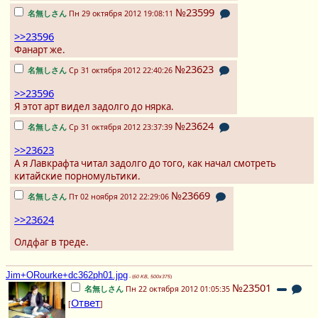
№23599
名無しさん
Пн 29 октября 2012 19:08:11
>>23596
Фанарт же.
№23623
名無しさん
Ср 31 октября 2012 22:40:26
>>23596
Я этот арт видел задолго до нярка.
№23624
名無しさん
Ср 31 октября 2012 23:37:39
>>23623
А я Лавкрафта читал задолго до того, как начал смотреть
китайские порномультики.
№23669
名無しさん
Пт 02 ноября 2012 22:29:06
>>23624
Олдфаг в треде.
Jim+ORourke+dc362ph01.jpg
- (
60 KB, 500x375
)
№23501
名無しさん
Пн 22 октября 2012 01:05:35
Ответ
[
]