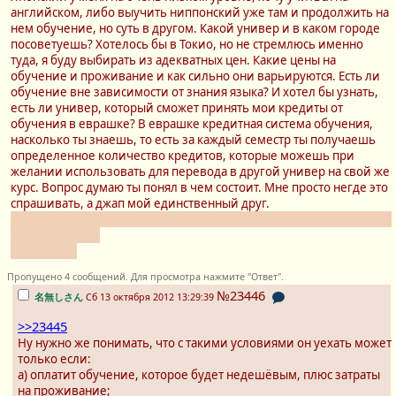
английском, либо выучить ниппонский уже там и продолжить на
нем обучение, но суть в другом. Какой универ и в каком городе
посоветуешь? Хотелось бы в Токио, но не стремлюсь именно
туда, я буду выбирать из адекватных цен. Какие цены на
обучение и проживание и как сильно они варьируются. Есть ли
обучение вне зависимости от знания языка? И хотел бы узнать,
есть ли универ, который сможет принять мои кредиты от
обучения в eвpaшкe? В eвpaшкe кредитная система обучения,
насколько ты знаешь, то есть за каждый семестр ты получаешь
определенное количество кредитов, которые можешь при
желании использовать для перевода в другой универ на свой же
курс. Вопрос думаю ты понял в чем состоит. Мне просто негде это
спрашивать, а джап мой единственный друг.
22года-кун, проебавший все полимеры, но желающий закончить
свое обучение.
Пикрандом
Пропущено 4 сообщений. Для просмотра нажмите "Ответ".
№23446
名無しさん
Сб 13 октября 2012 13:29:39
>>23445
Ну нужно же понимать, что с такими условиями он уехать может
только если:
а) оплатит обучение, которое будет недешёвым, плюс затраты
на проживание;