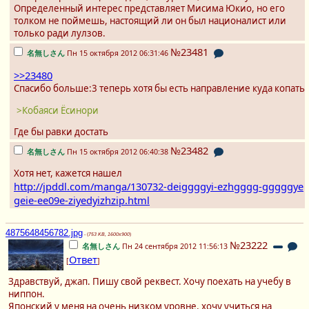
Определенный интерес представляет Мисима Юкио, но его
толком не поймешь, настоящий ли он был националист или
только ради лулзов.
№23481
名無しさん
Пн 15 октября 2012 06:31:46
>>23480
Спасибо больше:3 теперь хотя бы есть направление куда копать
>Кобаяси Ёсинори
Где бы равки достать
№23482
名無しさん
Пн 15 октября 2012 06:40:38
Хотя нет, кажется нашел
http://jpddl.com/manga/130732-deiggggyi-ezhgggg-gggggye
geie-ee09e-ziyedyizhzip.html
4875648456782.jpg
- (
753 KB, 1600x900
)
№23222
名無しさん
Пн 24 сентября 2012 11:56:13
Ответ
[
]
Здравствуй, джап. Пишу свой реквест. Хочу поехать на учебу в
ниппон.
Японский у меня на очень низком уровне, хочу учиться на