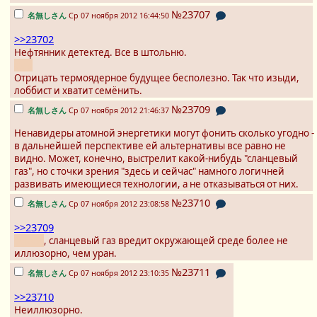
№23707
名無しさん
Ср 07 ноября 2012 16:44:50
>>23702
Нефтянник детектед. Все в штольню.
c:go
Отрицать термоядерное будущее бесполезно. Так что изыди,
лоббист и хватит семёнить.
№23709
名無しさん
Ср 07 ноября 2012 21:46:37
Ненавидеры атомной энергетики могут фонить сколько угодно -
в дальнейшей перспективе ей альтернативы все равно не
видно. Может, конечно, выстрелит какой-нибудь "сланцевый
газ", но с точки зрения "здесь и сейчас" намного логичней
развивать имеющиеся технологии, а не отказываться от них.
№23710
名無しさん
Ср 07 ноября 2012 23:08:58
>>23709
Ололо
, сланцевый газ вредит окружающей среде более не
иллюзорно, чем уран.
№23711
名無しさん
Ср 07 ноября 2012 23:10:35
>>23710
Неиллюзорно.