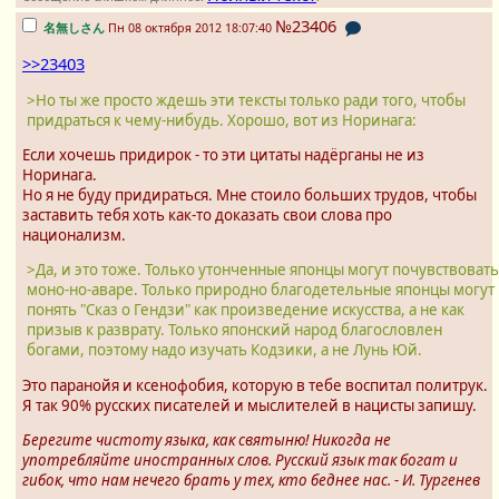
№23406
名無しさん
Пн 08 октября 2012 18:07:40
>>23403
>Но ты же просто ждешь эти тексты только ради того, чтобы
придраться к чему-нибудь. Хорошо, вот из Норинага:
Если хочешь придирок - то эти цитаты надёрганы не из
Норинага.
Но я не буду придираться. Мне стоило больших трудов, чтобы
заставить тебя хоть как-то доказать свои слова про
национализм.
>Да, и это тоже. Только утонченные японцы могут почувствовать
моно-но-аваре. Только природно благодетельные японцы могут
понять "Сказ о Гендзи" как произведение искусства, а не как
призыв к разврату. Только японский народ благословлен
богами, поэтому надо изучать Кодзики, а не Лунь Юй.
Это паранойя и ксенофобия, которую в тебе воспитал политрук.
Я так 90% русских писателей и мыслителей в нацисты запишу.
Берегите чистоту языка, как святыню! Никогда не
употребляйте иностранных слов. Русский язык так богат и
гибок, что нам нечего брать у тех, кто беднее нас. - И. Тургенев