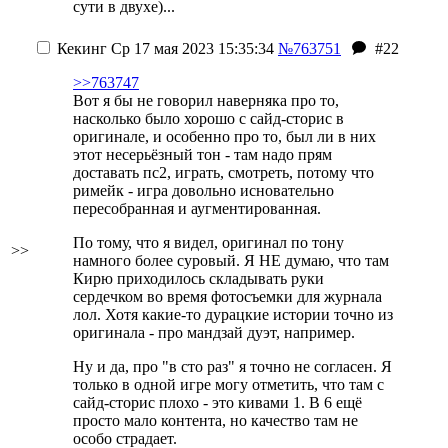
сути в двухе)...
Кекинг
Ср 17 мая 2023 15:35:34
№763751
#22
>>763747
Вот я бы не говорил наверняка про то,
насколько было хорошо с сайд-сторис в
оригинале, и особенно про то, был ли в них
этот несерьёзный тон - там надо прям
доставать пс2, играть, смотреть, потому что
римейк - игра довольно исновательно
пересобранная и аугментированная.
По тому, что я видел, оригинал по тону
>>
намного более суровый. Я НЕ думаю, что там
Кирю приходилось складывать руки
сердечком во время фотосъемки для журнала
лол. Хотя какие-то дурацкие истории точно из
оригинала - про мандзай дуэт, например.
Ну и да, про "в сто раз" я точно не согласен. Я
только в одной игре могу отметить, что там с
сайд-сторис плохо - это кивами 1. В 6 ещё
просто мало контента, но качество там не
особо страдает.