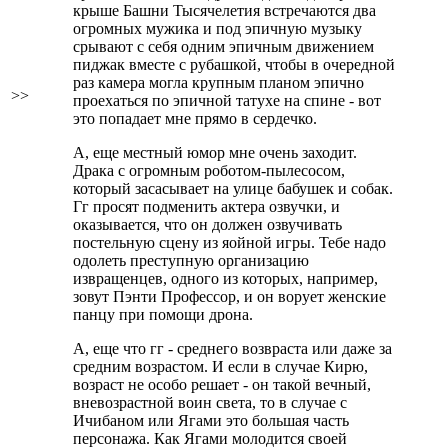
крыше Башни Тысячелетия встречаются два
огромных мужика и под эпичную музыку
срывают с себя одним эпичным движением
пиджак вместе с рубашкой, чтобы в очередной
раз камера могла крупным планом эпично
>>
проехаться по эпичной татухе на спине - вот
это попадает мне прямо в сердечко.
А, еще местный юмор мне очень заходит.
Драка с огромным роботом-пылесосом,
который засасывает на улице бабушек и собак.
Гг просят подменить актера озвучки, и
оказывается, что он должен озвучивать
постельную сцену из яойной игры. Тебе надо
одолеть преступную организацию
извращенцев, одного из которых, например,
зовут Пэнти Профессор, и он ворует женские
панцу при помощи дрона.
А, еще что гг - среднего возвраста или даже за
средним возрастом. И если в случае Кирю,
возраст не особо решает - он такой вечный,
вневозрастной воин света, то в случае с
Ичибаном или Ягами это большая часть
персонажа. Как Ягами молодится своей