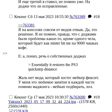
И еще третий я ставил, не помню уже. На
доджи что ли исправленные.
Кекинг
Сб 13 мая 2023 18:55:30
№763389
#18
>>763381
Я на консолях совсем от модов отвык. Да, это
решение. Я не помню, правда, что с доджами
были проблемы какие-то, кроме одного чела,
который будет как mister hit me на 9000 чашках
кофе.
>>
E: а, понял, речь о собственных доджах
> Essentially it restores the PS3
quickstep distance
Жаль нет мода, который хостес мейкер фиксит.
У меня это любимое занятие в каждой части
помимо маджонга - мейкап подбирать, лол.
Кекинг
Ср 17 мая 2023 10:30:37
№763690
#19
Yakuza3_2023_05_17_09_32_44_224.jpg
- (
1578 KB,
2560x1440
)