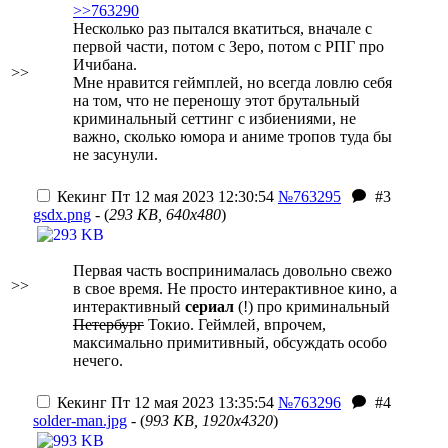
>>763290
Несколько раз пытался вкатиться, вначале с
первой части, потом с Зеро, потом с РПГ про
Ичибана.
>>
Мне нравится геймплей, но всегда ловлю себя
на том, что не переношу этот брутальный
криминальный сеттинг с избиениями, не
важно, сколько юмора и аниме тропов туда бы
не засунули.
Кекинг
Пт 12 мая 2023 12:30:54
№763295
#3
gsdx.png
- (
293 KB, 640x480
)
Первая часть воспринималась довольно свежо
>>
в свое время. Не просто интерактивное кино, а
интерактивный
сериал
(!) про криминальный
Петербург
Токио. Геймлей, впрочем,
максимально примитивный, обсуждать особо
нечего.
Кекинг
Пт 12 мая 2023 13:35:54
№763296
#4
solder-man.jpg
- (
993 KB, 1920x4320
)