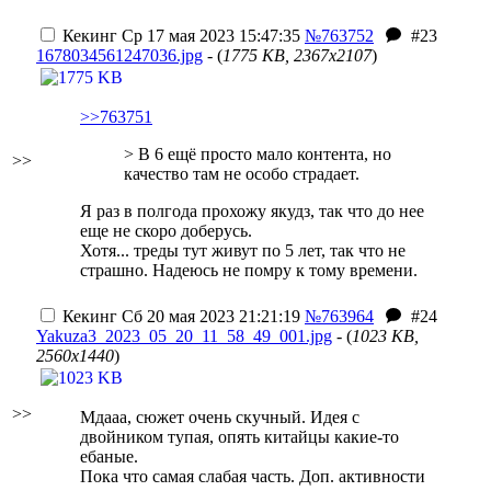
Кекинг
Ср 17 мая 2023 15:47:35
№763752
#23
1678034561247036.jpg
- (
1775 KB, 2367x2107
)
>>763751
> В 6 ещё просто мало контента, но
>>
качество там не особо страдает.
Я раз в полгода прохожу якудз, так что до нее
еще не скоро доберусь.
Хотя... треды тут живут по 5 лет, так что не
страшно. Надеюсь не помру к тому времени.
Кекинг
Сб 20 мая 2023 21:21:19
№763964
#24
Yakuza3_2023_05_20_11_58_49_001.jpg
- (
1023 KB,
2560x1440
)
>>
Мдааа, сюжет очень скучный. Идея с
двойником тупая, опять китайцы какие-то
ебаные.
Пока что самая слабая часть. Доп. активности