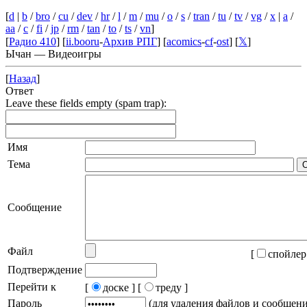
[
d
|
b
/
bro
/
cu
/
dev
/
hr
/
l
/
m
/
mu
/
o
/
s
/
tran
/
tu
/
tv
/
vg
/
x
|
a
/
aa
/
c
/
fi
/
jp
/
rm
/
tan
/
to
/
ts
/
vn
]
[
Радио 410
] [
ii.booru
-
Архив РПГ
] [
acomics
-
cf
-
ost
] [
𝕏
]
Ычан — Видеоигры
[
Назад
]
Ответ
Leave these fields empty (spam trap):
Имя
Тема
Сообщение
Файл
[
спойлер
Подтверждение
Перейти к
[
доске ]
[
треду ]
Пароль
(для удаления файлов и сообщен