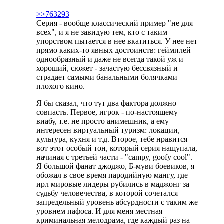
>>763293
Серия - вообще классический пример "не для
всех", и я не завидую тем, кто с таким
упорством пытается в нее вкатиться. У нее нет
прямо каких-то явных достоинств: геймплей
однообразный и даже не всегда такой уж и
хороший, сюжет - зачастую бессвязный и
страдает самыми банальными болячками
плохого кино.
Я бы сказал, что тут два фактора должно
совпасть. Первое, игрок - по-настоящему
виабу, т.е. не просто анимешник, а ему
интересен виртуальный туризм: локации,
культура, кухня и т.д. Второе, тебе нравится
вот этот особый тон, который серия нащупала,
начиная с третьей части - "campy, goofy cool".
Я большой фанат джоджо, Б-муви боевиков, я
обожал в свое время пародийную мангу, где
ирл мировые лидеры рубились в маджонг за
судьбу человечества, в которой сочетался
запредельный уровень абсурдности с таким же
уровнем пафоса. И для меня местная
криминальная мелодрама, где каждый раз на