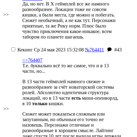
Да, но нет. В Х геймплей все же намного
разнообразнее. Локации тоже не совсем
>>
кишки, а были места, где можно и побегать.
Сюжет необычный, а не как тут. Персонажи
приятные, та же Рику норм. Плюс было
чувство приключения какое-никакое, всем
табором по планете шагаешь.
Кекинг
Ср 24 мая 2023 15:32:08
№764411
#43
>>764407
Т.е. буквально всё то же самое, что и в 13
части, но...
В 13 части геймплей намного свежее и
разнообразнее за счёт новаторской системы
ролей. Абсолютно идентичная структура
локаций, но в 13 части
есть
мини-опенворлд,
в 10
только
кишки.
>>
Сюжет может показаться сложным или
запутанным, но
обычным
его точно не
назовешь. Персонажи отличные и
разнообразные в хорошем смысле. Лайтинг
даже спустя 10 лет после выхода игры держала