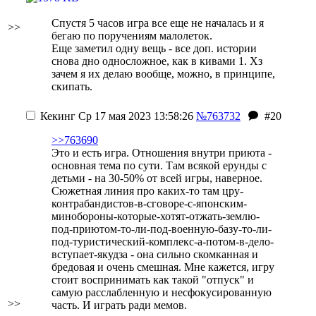
Спустя 5 часов игра все еще не началась и я
>>
бегаю по поручениям малолеток.
Еще заметил одну вещь - все доп. истории
снова дно односложное, как в кивами 1. Хз
зачем я их делаю вообще, можно, в принципе,
скипать.
Кекинг
Ср 17 мая 2023 13:58:26
№763732
#20
>>763690
Это и есть игра. Отношения внутри приюта -
основная тема по сути. Там всякой ерунды с
детьми - на 30-50% от всей игры, наверное.
Сюжетная линия про каких-то там цру-
контрабандистов-в-сговоре-с-японским-
минобороны-которые-хотят-отжать-землю-
под-приютом-то-ли-под-военную-базу-то-ли-
под-туристический-комплекс-а-потом-в-дело-
вступает-якудза - она сильно скомканная и
бредовая
и очень смешная
. Мне кажется, игру
стоит воспринимать как такой "отпуск" и
самую расслабленную и несфокусированную
>>
часть. И играть ради мемов.