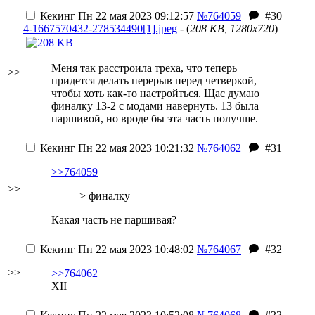
Кекинг
Пн 22 мая 2023 09:12:57
№764059
#30
4-1667570432-278534490[1].jpeg
- (
208 KB, 1280x720
)
Меня так расстроила треха, что теперь
>>
придется делать перерыв перед четверкой,
чтобы хоть как-то настройться. Щас думаю
финалку 13-2 с модами навернуть. 13 была
паршивой, но вроде бы эта часть получше.
Кекинг
Пн 22 мая 2023 10:21:32
№764062
#31
>>764059
>>
> финалку
Какая часть не паршивая?
Кекинг
Пн 22 мая 2023 10:48:02
№764067
#32
>>
>>764062
XII