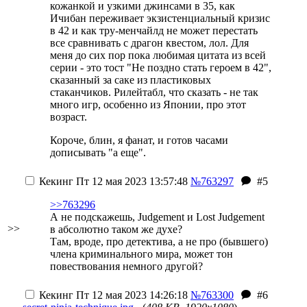
кожанкой и узкими джинсами в 35, как
Ичибан переживает экзистенциальный кризис
в 42
и как тру-менчайлд не может перестать
все сравнивать с драгон квестом, лол
. Для
меня до сих пор пока любимая цитата из всей
серии - это тост "Не поздно стать героем в 42",
сказанный за саке из пластиковых
стаканчиков. Рилейтабл, что сказать - не так
много игр, особенно из Японии, про этот
возраст.
Короче, блин, я фанат, и готов часами
дописывать "а еще".
Кекинг
Пт 12 мая 2023 13:57:48
№763297
#5
>>763296
А не подскажешь, Judgement и Lost Judgement
>>
в абсолютно таком же духе?
Там, вроде, про детектива, а не про (бывшего)
члена криминального мира, может тон
повествования немного другой?
Кекинг
Пт 12 мая 2023 14:26:18
№763300
#6