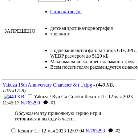
Список тредов
детская эротика/порнография
ЗАПРЕЩЕНО:
троллинг
Поддерживаются файлы типов GIF, JPG
WEBP размером до 5120 кБ.
Максимальное количество бампов треда: 
Всем посетителям рекомендуется ознако
Yakuza 15th Anniversary Character & (...).jpg
- (
440 KB,
1191x1758
)
Yakuza / Ryu Ga Gotoku
Кекинг
Пт 12 мая 2023
11:45:17
№763290
#1
Обсуждаем эту прикольную серию игр и
готовимся к выходу 8 части.
Кекинг
Пт 12 мая 2023 12:07:04
№763293
#2