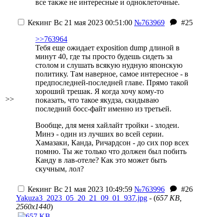
все также не интересные и одноклеточные.
Кекинг
Вс 21 мая 2023 00:51:00
№763969
#25
>>763964
Тебя еще ожидает exposition dump длиной в
минут 40, где ты просто будешь сидеть за
столом и слушать всякую нудную японскую
политику. Там наверное, самое интересное - в
предпоследней-последней главе. Прямо такой
хороший трешак. Я когда хочу кому-то
>>
показать, что такое якудза, скидываю
последний босс-файт именно из третьей.
Вообще, для меня хайлайт тройки - злодеи.
Минэ - один из лучших во всей серии.
Хамазаки, Канда, Ричардсон - до сих пор всех
помню. Ты же только что должен был побить
Канду в лав-отеле? Как это может быть
скучным, лол?
Кекинг
Вс 21 мая 2023 10:49:59
№763996
#26
Yakuza3_2023_05_20_21_09_01_937.jpg
- (
657 KB,
2560x1440
)