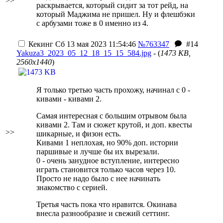
>>
раскрывается, который сидит за тот рейд, на
который Маджима не пришел. Ну и флешбэки
с арбузами тоже в 0 именно из 4.
Кекинг
Сб 13 мая 2023 11:54:46
№763347
#14
Yakuza3_2023_05_12_18_15_15_584.jpg
- (
1473 KB,
2560x1440
)
Я только третью часть прохожу, начинал с 0 -
кивами - кивами 2.
Самая интересная с большим отрывом была
кивами 2. Там и сюжет крутой, и доп. квесты
>>
шикарные, и физон есть.
Кивами 1 неплохая, но 90% доп. истории
паршивые и лучше бы их вырезали.
0 - очень занудное вступление, интересно
играть становится только часов через 10.
Просто не надо было с нее начинать
знакомство с серией.
Третья часть пока что нравится. Окинава
внесла разнообразие и свежий сеттинг.