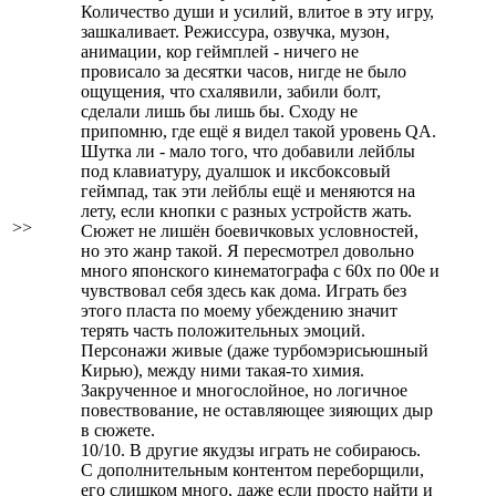
Количество души и усилий, влитое в эту игру,
зашкаливает. Режиссура, озвучка, музон,
анимации, кор геймплей - ничего не
провисало за десятки часов, нигде не было
ощущения, что схалявили, забили болт,
сделали лишь бы лишь бы. Сходу не
припомню, где ещё я видел такой уровень QA.
Шутка ли - мало того, что добавили лейблы
под клавиатуру, дуалшок и иксбоксовый
геймпад, так эти лейблы ещё и меняются на
лету, если кнопки с разных устройств жать.
>>
Сюжет не лишён боевичковых условностей,
но это жанр такой. Я пересмотрел довольно
много японского кинематографа с 60х по 00е и
чувствовал себя здесь как дома. Играть без
этого пласта по моему убеждению значит
терять часть положительных эмоций.
Персонажи живые (даже турбомэрисьюшный
Кирью), между ними такая-то химия.
Закрученное и многослойное, но логичное
повествование, не оставляющее зияющих дыр
в сюжете.
10/10. В другие якудзы играть не собираюсь.
С дополнительным контентом переборщили,
его слишком много, даже если просто найти и