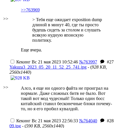
>>763969
>>
> Тебя еще ожидает exposition dump
длиной в минут 40, где ты просто
будешь сидеть за столом и слушать
всякую нудную японскую
политику.
Еще вчера.
Кекинг
Вс 21 мая 2023 10:52:46
№763997
#27
Yakuza3_2023_05_20_11_52_25_741.jpg
- (
928 KB,
2560x1440
)
>>
Алсо, я еще ни одного файта не проиграл на
нормале. Даже сложных битв не было. Вот
такой вот мод чудесный! Только один босс
китайский ставил бесконечные блоки почему-
то, но я его пробил кувалдой.
Кекинг
Вс 21 мая 2023 22:56:33
№764040
#28
09.jpg
- (
590 KB, 2560x1440
)