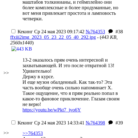
маштабов толкинианы, и геймплейно они
более комплексные и более продуманные, но
вот меня привлекает простота и ламповость
четверки.
Кекинг
Ср 24 мая 2023 09:17:42
№764353
#38
ffxiii2img_2023_05_23_22_05_40_292.jpg
- (
443 KB,
2560x1440
)
13-2 оказалось прям очень интересной и
захватывающей. И это после отвратной 13!
Удивительно!
>>
Держу в курсе.
И еще музон обалденный. Как так-то? Эта
часть вообще очень сильно напоминает Х.
Такое ощущение, что я прям реально попал в
какое-то фановое приключение. Глазам своим
не верю!
https://youtu.be/wPkt7_jvo6Y
Кекинг
Ср 24 мая 2023 14:33:41
№764398
#39
>>
>>764353