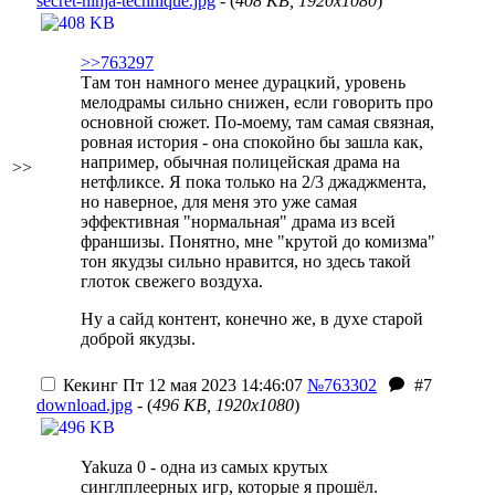
secret-ninja-technique.jpg
- (
408 KB, 1920x1080
)
>>763297
Там тон намного менее дурацкий, уровень
мелодрамы сильно снижен, если говорить про
основной сюжет. По-моему, там самая связная,
ровная история - она спокойно бы зашла как,
например, обычная полицейская драма на
>>
нетфликсе. Я пока только на 2/3 джаджмента,
но наверное, для меня это уже самая
эффективная "нормальная" драма из всей
франшизы. Понятно, мне "крутой до комизма"
тон якудзы сильно нравится, но здесь такой
глоток свежего воздуха.
Ну а сайд контент, конечно же, в духе старой
доброй якудзы.
Кекинг
Пт 12 мая 2023 14:46:07
№763302
#7
download.jpg
- (
496 KB, 1920x1080
)
Yakuza 0 - одна из самых крутых
синглплеерных игр, которые я прошёл.