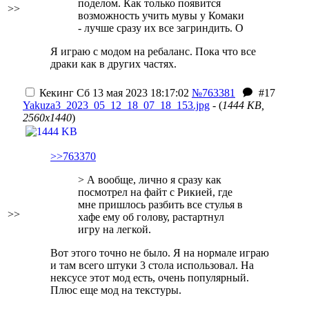
поделом. Как только появится
>>
возможность учить мувы у Комаки
- лучше сразу их все загриндить. О
Я играю с модом на ребаланс. Пока что все
драки как в других частях.
Кекинг
Сб 13 мая 2023 18:17:02
№763381
#17
Yakuza3_2023_05_12_18_07_18_153.jpg
- (
1444 KB,
2560x1440
)
>>763370
> А вообще, лично я сразу как
посмотрел на файт с Рикией, где
мне пришлось разбить все стулья в
>>
хафе ему об голову, растартнул
игру на легкой.
Вот этого точно не было. Я на нормале играю
и там всего штуки 3 стола использовал. На
нексусе этот мод есть, очень популярный.
Плюс еще мод на текстуры.