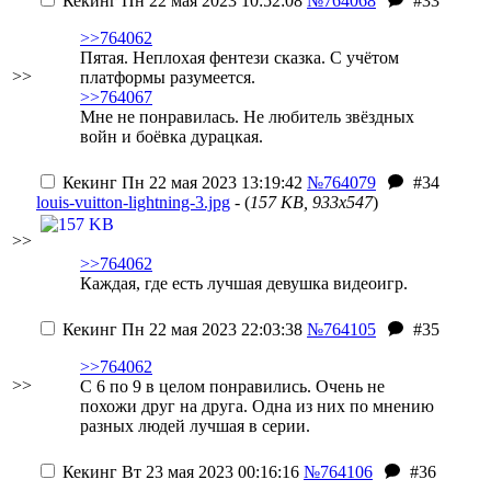
Кекинг
Пн 22 мая 2023 10:52:08
№764068
#33
>>764062
Пятая. Неплохая фентези сказка. С учётом
>>
платформы разумеется.
>>764067
Мне не понравилась. Не любитель звёздных
войн и боёвка дурацкая.
Кекинг
Пн 22 мая 2023 13:19:42
№764079
#34
louis-vuitton-lightning-3.jpg
- (
157 KB, 933x547
)
>>
>>764062
Каждая, где есть лучшая девушка видеоигр.
Кекинг
Пн 22 мая 2023 22:03:38
№764105
#35
>>764062
>>
С 6 по 9 в целом понравились. Очень не
похожи друг на друга. Одна из них по мнению
разных людей лучшая в серии.
Кекинг
Вт 23 мая 2023 00:16:16
№764106
#36