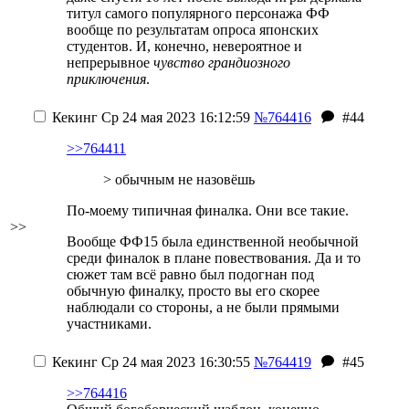
титул самого популярного персонажа ФФ
вообще
по результатам опроса японских
студентов.
И, конечно, невероятное и
непрерывное
чувство грандиозного
приключения
.
Кекинг
Ср 24 мая 2023 16:12:59
№764416
#44
>>764411
> обычным не назовёшь
По-моему типичная финалка. Они все такие.
>>
Вообще ФФ15 была единственной необычной
среди финалок в плане повествования. Да и то
сюжет там всё равно был подогнан под
обычную финалку, просто вы его скорее
наблюдали со стороны, а не были прямыми
участниками.
Кекинг
Ср 24 мая 2023 16:30:55
№764419
#45
>>764416