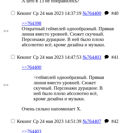
А што в 13 не понравилось?
Кекинг
Ср 24 мая 2023 14:37:19
№764400
#40
>>764398
Отвратный геймплей однообразный. Прямая
>>
линия вместо уровней. Сюжет скучный.
Персонажи дурацкие. В ней было плохо
абсолютно всё, кроме дизайна и музыки.
Кекинг
Ср 24 мая 2023 14:47:53
№764403
#41
>>764400
>геймплей однообразный. Прямая
линия вместо уровней. Сюжет
>>
скучный. Персонажи дурацкие. В
ней было плохо абсолютно всё,
кроме дизайна и музыки.
Очень сильно напоминает Х.
Кекинг
Ср 24 мая 2023 14:51:39
№764407
#42
>>764403