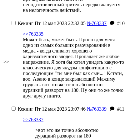
неподготовленный зритель нередко жалуется
на нелогичность действий.
Кекинг
Пт 12 мая 2023 22:32:05
№763337
#10
>>763335
Может быть, может быть. Просто для меня
одно из самых больших разочарований в
медиа - когда сливают хорошего
харизматичного злодея. Пропадает же любое
>>
напряжение. Я хотя бы хотел увидеть какую-то
классическую для якудзы конфонтацию с
последующим "ты мне был как сын..." Кстати,
воо, Авано в конце
закрывающий Мажиму
грудью
- вот это же точно абсолютно
дурацкий разворот на 180. Ну они-то же точно
друг другу никто.
Кекинг
Пт 12 мая 2023 23:07:46
№763339
#11
>>763337
>вот это же точно абсолютно
дурацкий разворот на 180