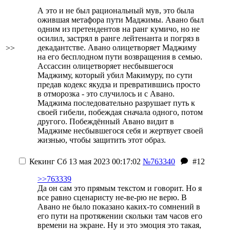
А это и не был рациональный мув, это была
ожившая метафора пути Маджимы. Авано был
одним из претендентов на ранг кумичо, но не
осилил, застрял в ранге лейтенанта и погряз в
декадантстве. Авано олицетворяет Маджиму
>>
на его бесплодном пути возвращения в семью.
Ассассин олицетворяет несбывшегося
Маджиму, который
убил Макимуру, по сути
предав кодекс якудза и превратившись просто
в отморозка - это случилось и с Авано
.
Маджима последовательно разрушает путь к
своей гибели, побеждая сначала одного, потом
другого. Побеждённый Авано видит в
Маджиме несбывшегося себя и
жертвует своей
жизнью, чтобы защитить этот образ
.
Кекинг
Сб 13 мая 2023 00:17:02
№763340
#12
>>763339
Да он сам это прямым текстом и говорит. Но я
все равно сценаристу не-ве-рю
не верю
. В
Авано не было показано каких-то сомнений в
его пути на протяжении скольки там часов его
времени на экране. Ну и это эмоция это такая,