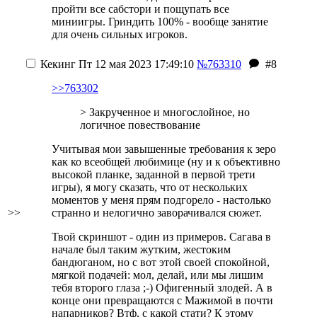
пройти все сабстори и пощупать все
миниигры. Гриндить 100% - вообще занятие
для очень сильных игроков.
Кекинг
Пт 12 мая 2023 17:49:10
№763310
#8
>>763302
> Закрученное и многослойное, но
логичное повествование
Учитывая мои завышенные требования к зеро
как ко всеобщей любимице (ну и к объективно
высокой планке, заданной в первой трети
игры), я могу сказать, что от нескольких
моментов у меня прям подгорело - настолько
>>
странно и нелогично заворачивался сюжет.
Твой скриншот - один из примеров. Сагава в
начале был таким жутким, жестоким
бандюганом, но с вот этой своей спокойной,
мягкой подачей: мол, делай, или мы лишим
тебя второго глаза
;-)
Офигенный злодей. А в
конце они превращаются с Мажимой в почти
напарников? Втф, с какой стати? К этому