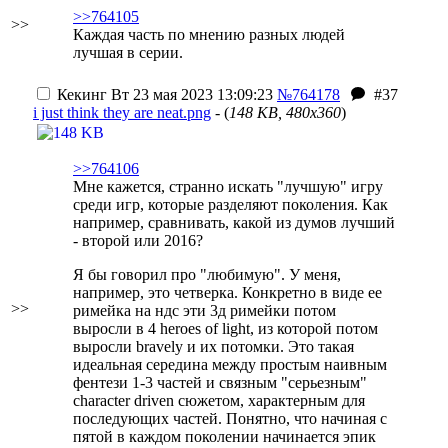
>>764105
>>
Каждая часть по мнению разных людей
лучшая в серии.
Кекинг
Вт 23 мая 2023 13:09:23
№764178
#37
i just think they are neat.png
- (
148 KB, 480x360
)
>>764106
Мне кажется, странно искать "лучшую" игру
среди игр, которые разделяют поколения. Как
например, сравнивать, какой из думов лучший
- второй или 2016?
Я бы говорил про "любимую". У меня,
например, это четверка. Конкретно в виде ее
>>
римейка на ндс
эти 3д римейки потом
выросли в 4 heroes of light, из которой потом
выросли bravely и их потомки
. Это такая
идеальная середина между простым наивным
фентези 1-3 частей и связным "серьезным"
character driven сюжетом, характерным для
последующих частей. Понятно, что начиная с
пятой в каждом поколении начинается эпик