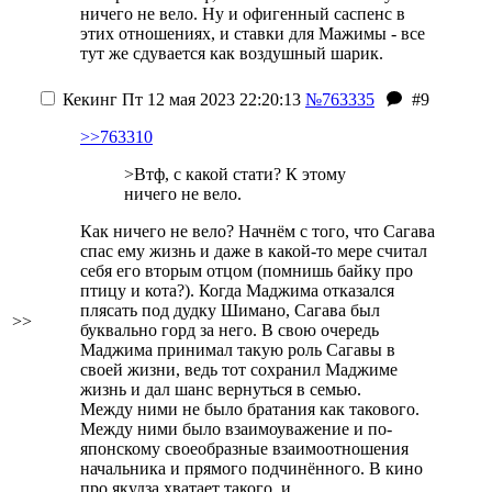
ничего не вело. Ну и офигенный саспенс в
этих отношениях, и ставки для Мажимы - все
тут же сдувается как воздушный шарик.
Кекинг
Пт 12 мая 2023 22:20:13
№763335
#9
>>763310
>Втф, с какой стати? К этому
ничего не вело.
Как ничего не вело? Начнём с того, что Сагава
спас ему жизнь и даже в какой-то мере считал
себя его вторым отцом (помнишь байку про
птицу и кота?). Когда Маджима отказался
плясать под дудку Шимано, Сагава был
>>
буквально горд за него. В свою очередь
Маджима принимал такую роль Сагавы в
своей жизни, ведь тот сохранил Маджиме
жизнь и дал шанс вернуться в семью.
Между ними не было братания как такового.
Между ними было взаимоуважение и по-
японскому своеобразные взаимоотношения
начальника и прямого подчинённого. В кино
про якудза хватает такого, и