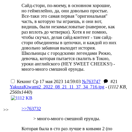
Сайд-стори, по-моему, в основном хорошие,
но геймплейно, да, они довольно простые.
Все-таки это самая первая "оригинальная"
часть, в которую ты играешь, и они вот,
видишь, были незамысловатые (наверное, как
раз вплоть до четверки). Хотя я не помню,
чтобы скучал, делая сайд-контент - там сайд-
стори объединены в цепочки, и каждой из них
довольно забавная выходит история.
Школьницы с городскими легендами Рюкю,
девочка, которая пытается свалить в Токио,
уроки английского (HEY SWEET CHEEKS!) -
много-много смешной ерунды.
Кекинг
Ср 17 мая 2023 14:59:03
№763747
#21
YakuzaKiwami2_2022_08_21_11_37_34_716.jpg
- (
1112 KB,
2560x1440
)
>>763732
>>
> много-много смешной ерунды.
Которая была в сто раз лучше в кивами 2 (по