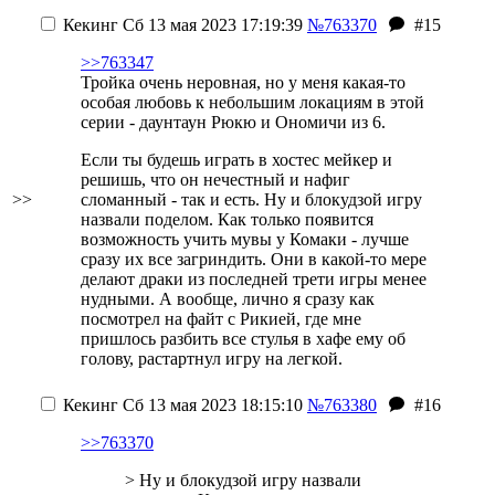
Кекинг
Сб 13 мая 2023 17:19:39
№763370
#15
>>763347
Тройка очень неровная, но у меня какая-то
особая любовь к небольшим локациям в этой
серии - даунтаун Рюкю и Ономичи из 6.
Если ты будешь играть в хостес мейкер и
решишь, что он нечестный и нафиг
>>
сломанный - так и есть. Ну и блокудзой игру
назвали поделом. Как только появится
возможность учить мувы у Комаки - лучше
сразу их все загриндить. Они в какой-то мере
делают драки из последней трети игры менее
нудными. А вообще, лично я сразу как
посмотрел на файт с Рикией, где мне
пришлось разбить все стулья в хафе ему об
голову, растартнул игру на легкой.
Кекинг
Сб 13 мая 2023 18:15:10
№763380
#16
>>763370
> Ну и блокудзой игру назвали