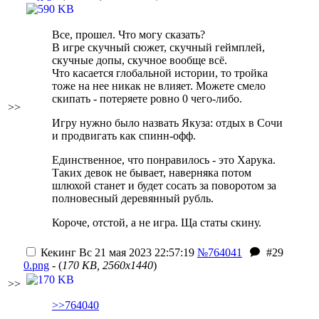
Все, прошел. Что могу сказать?
В игре скучный сюжет, скучный геймплей,
скучные допы, скучное вообще всё.
Что касается глобальной истории, то тройка
тоже на нее никак не влияет. Можете смело
скипать - потеряете ровно 0 чего-либо.
>>
Игру нужно было назвать Якуза: отдых в Сочи
и продвигать как спинн-офф.
Единственное, что понравилось - это Харука.
Таких девок не бывает, наверняка потом
шлюхой станет и будет сосать за поворотом за
полновесный деревянный рубль.
Короче, отстой, а не игра. Ща статы скину.
Кекинг
Вс 21 мая 2023 22:57:19
№764041
#29
0.png
- (
170 KB, 2560x1440
)
>>
>>764040