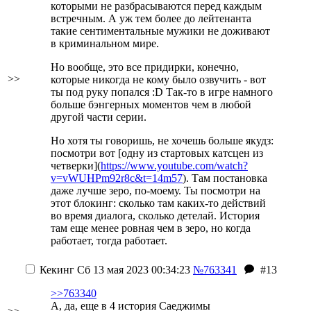
которыми не разбрасываются перед каждым
встречным. А уж тем более до лейтенанта
такие сентиментальные мужики не доживают
в криминальном мире.
Но вообще, это все придирки, конечно,
>>
которые никогда не кому было озвучить - вот
ты под руку попался
:D
Так-то в игре намного
больше бэнгерных моментов чем в любой
другой части серии.
Но хотя ты говоришь, не хочешь больше якудз:
посмотри вот [одну из стартовых катсцен из
четверки](
https://www.youtube.com/watch?
v=vWUHPm92r8c&t=14m57
). Там постановка
даже лучше зеро, по-моему. Ты посмотри на
этот блокинг: сколько там каких-то действий
во время диалога, сколько детелай. История
там еще менее ровная чем в зеро, но когда
работает, тогда работает.
Кекинг
Сб 13 мая 2023 00:34:23
№763341
#13
>>763340
А, да, еще в 4 история Саеджимы