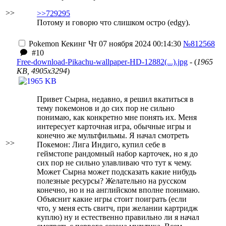
>>
>>729295
Потому и говорю что слишком остро (edgy).
Pokemon
Кекинг
Чт 07 ноября 2024 00:14:30
№812568
#10
Free-download-Pikachu-wallpaper-HD-12882(...).jpg
- (
1965
KB, 4905x3294
)
Привет Сырна, недавно, я решил вкатиться в
тему покемонов и до сих пор не сильно
понимаю, как конкретно мне понять их. Меня
интересует карточная игра, обычные игры и
конечно же мультфильмы. Я начал смотреть
>>
Покемон: Лига Индиго, купил себе в
геймстопе рандомный набор карточек, но я до
сих пор не сильно улавливаю что тут к чему.
Может Сырна может подсказать какие нибудь
полезные ресурсы? Желательно на русском
конечно, но и на английском вполне понимаю.
Объяснит какие игры стоит поиграть (если
что, у меня есть свитч, при желании картридж
куплю) ну и естественно правильно ли я начал