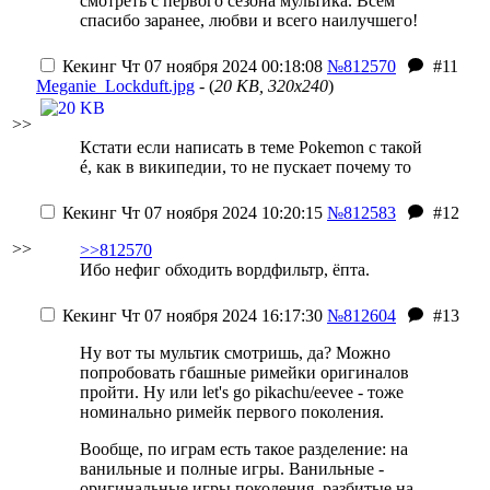
смотреть с первого сезона мультика. Всем
спасибо заранее, любви и всего наилучшего!
Кекинг
Чт 07 ноября 2024 00:18:08
№812570
#11
Meganie_Lockduft.jpg
- (
20 KB, 320x240
)
>>
Кстати если написать в теме Pokemon с такой
é, как в википедии, то не пускает почему то
Кекинг
Чт 07 ноября 2024 10:20:15
№812583
#12
>>
>>812570
Ибо нефиг обходить вордфильтр, ёпта.
Кекинг
Чт 07 ноября 2024 16:17:30
№812604
#13
Ну вот ты мультик смотришь, да? Можно
попробовать гбашные римейки оригиналов
пройти. Ну или let's go pikachu/eevee - тоже
номинально римейк первого поколения.
Вообще, по играм есть такое разделение: на
ванильные и полные игры. Ванильные -
оригинальные игры поколения, разбитые на