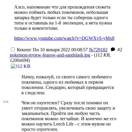
Алсо, напоминаю что для прохождения сюжета
можно поймать любых покемонов, небольшая
запарка будет только если ты соберешь одного
типа и оставишь на 1-й эволюции, а мета нужна
только в компететиве.
https://www.youtube.com/watch?v=DGWXvS-yMx8
Кекинг
Пн 10 января 2022 00:08:57
№729182
#2
pokemon-review-fearow-and-sandslash.jpg
- (
112 KB,
1200x694
)
Начну, пожалуй, со своего самого любимого
покемона, одного из любимых в первом
поколении. Сендшрю, который превращается
в сэндслеш.
>>
Чем он охуителен? Сразу после поимки он
умеет отправлять, увеличивать свою защиту и
закапываться. Пройти им любую часть
покемонов можно легчайше. И конечно же его
можно научить Leech Life - с этим мувом он
просто охуителен.