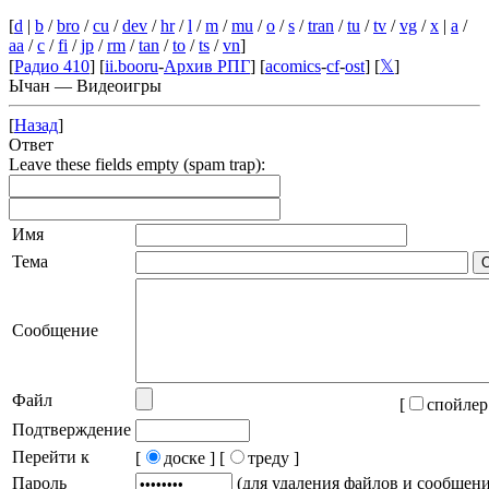
[
d
|
b
/
bro
/
cu
/
dev
/
hr
/
l
/
m
/
mu
/
o
/
s
/
tran
/
tu
/
tv
/
vg
/
x
|
a
/
aa
/
c
/
fi
/
jp
/
rm
/
tan
/
to
/
ts
/
vn
]
[
Радио 410
] [
ii.booru
-
Архив РПГ
] [
acomics
-
cf
-
ost
] [
𝕏
]
Ычан — Видеоигры
[
Назад
]
Ответ
Leave these fields empty (spam trap):
Имя
Тема
Сообщение
Файл
[
спойлер
Подтверждение
Перейти к
[
доске ]
[
треду ]
Пароль
(для удаления файлов и сообщен