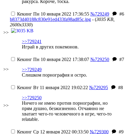
ракурса. Короче, тоска.
Кекинг
Пн 10 января 2022 17:36:55
№729249
#6
b8373d40188c830e91ed433fa98ad85c.jpg
- (
3035 KB,
2600x3330
)
>>
>>729241
Играй в других покемонов.
Кекинг
Пн 10 января 2022 17:38:07
№729250
#7
>>
>>729249
Слишком порнография и остро.
Кекинг
Вт 11 января 2022 19:02:22
№729295
#8
>>729250
Ничего не имею против порнографии, но
>>
прям душно, безжизненно. Отчаянно не
хватает чего-то человечного в игре, чего-то
relatable.
Кекинг
Ср 12 января 2022 00:33:50
№729300
#9