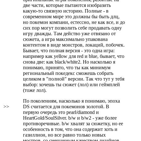
две части, которые пытаются изобразить
какую-то связную историю. Полные - в
современном мире это должны бы быть длц,
но покемон компани, естессно, не как все, и до
сих пор могут позволить себе продавать одну
игру дважды. Там действо уже отвязано от
сюжета, а игра максимально упакована
контентом в виде монстров, локаций, побочек.
Бывает, что полная версия - это одна игра:
например как yellow для red и blue, бывает, что
снова две: как black/white2. Но насколько я
понимаю, принято, что ты как минимум
региональный покедекс сможешь собрать
целиком в "полной" версии. Так что тут у тебя
выбор: хочешь ты сюжет (лол) или геймплей
(тоже лол).
По поколениям, насколько я понимаю, эпоха
>>
DS считается для покемонов золотой. В
первую очередь это pearl/diamond и
HeartGold/SoulSilver. b/w и b/w2 - уже более
противоречивые. b/w хвалят за сюжетку, но ее
особенность в том, что она содержит хоть и
газиллион, но все равно только новых
мостров, со смешанным качеством дизайнов,