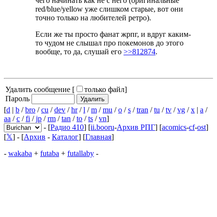
чего начинать как не с него (оригинальные
red/blue/yellow уже слишком старые, вот они
точно только на любителей ретро).
Если же ты просто фанат жрпг, и вдруг каким-
то чудом не слышал про покемонов до этого
вообще, то да, слушай его
>>812874
.
Удалить сообщение [
только файл
]
Пароль
[
d
|
b
/
bro
/
cu
/
dev
/
hr
/
l
/
m
/
mu
/
o
/
s
/
tran
/
tu
/
tv
/
vg
/
x
|
a
/
aa
/
c
/
fi
/
jp
/
rm
/
tan
/
to
/
ts
/
vn
]
- [
Радио 410
] [
ii.booru
-
Архив РПГ
] [
acomics
-
cf
-
ost
]
[
𝕏
] - [
Архив
-
Каталог
] [
Главная
]
-
wakaba
+
futaba
+
futallaby
-