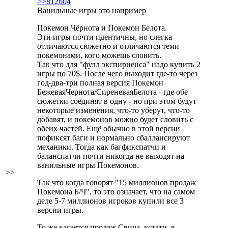
>>812604
Ванильные игры это например
Покемон Чёрнота и Покемон Белота.
Эти игры почти идентичны, но слегка
отличаются сюжетно и отличаются теми
покемонами, кого можешь словить.
Так что для "фулл экспириенса" надо купить 2
игры по 70$. После чего выходит где-то через
год-два-три полная версия Покемон
БежеваяЧернота/СиреневаяБелота - где обе
сюжетки соединят в одну - но при этом будут
некоторые изменения, что-то уберут, что-то
добавят, и покемонов можно будет словить с
обеих частей. Ещё обычно в этой версии
пофиксят баги и нормально сбаллансируют
механики. Тогда как багфикспатчи и
баланспатчи почти никогда не выходят на
ванильные игры Покемонов.
>>
Так что когда говорят "15 миллионов продаж
Покемона Б/Ч", то это означает, что на самом
деле 5-7 миллионов игроков купили все 3
версии игры.
То же касается продаж Свича, кстати, в