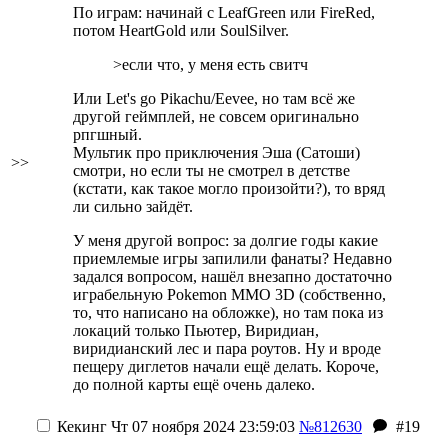
По играм: начинай с LeafGreen или FireRed,
потом HeartGold или SoulSilver.
>если что, у меня есть свитч
Или Let's go Pikachu/Eevee, но там всё же
другой геймплей, не совсем оригинально
рпгшный.
Мультик про приключения Эша (Сатоши)
>>
смотри, но если ты не смотрел в детстве
(кстати, как такое могло произойти?), то вряд
ли сильно зайдёт.
У меня другой вопрос: за долгие годы какие
приемлемые игры запилили фанаты? Недавно
задался вопросом, нашёл внезапно достаточно
играбельную Pokemon MMO 3D (собственно,
то, что написано на обложке), но там пока из
локаций только Пьютер, Виридиан,
виридианский лес и пара роутов. Ну и вроде
пещеру диглетов начали ещё делать. Короче,
до полной карты ещё очень далеко.
Кекинг
Чт 07 ноября 2024 23:59:03
№812630
#19