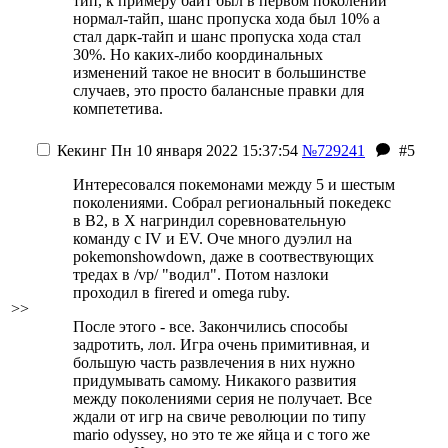
тип, к примеру байт был в первом поколении
нормал-тайп, шанс пропуска хода был 10% а
стал дарк-тайп и шанс пропуска хода стал
30%. Но каких-либо координальных
изменений такое не вносит в большинстве
случаев, это просто балансные правки для
компететива.
Кекинг
Пн 10 января 2022 15:37:54
№729241
#5
Интересовался покемонами между 5 и шестым
поколениями. Собрал региональный покедекс
в B2, в X нагриндил соревновательную
команду с IV и EV. Оче много дуэлил на
pokemonshowdown, даже в соотвествующих
тредах в /vp/ "водил". Потом назлоки
проходил в firered и omega ruby.
>>
После этого - все. Закончились способы
задротить, лол. Игра очень примитивная, и
большую часть развлечения в них нужно
придумывать самому. Никакого развития
между поколениями серия не получает. Все
ждали от игр на свиче революции по типу
mario odyssey, но это те же яйца и с того же