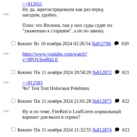
>>812611
Ну да, зарегистрировали как раз перед
>>
наездом, удобно.
Плюс это Япония, там у них суды судят по
"уважению к старшим", а не по закону.
Кекинг
Вс 10 ноября 2024 02:26:54
№812796
#20
>>
https://www.youtube.com/watch?
v=0PQUbotRkLE
Кекинг
Пн 11 ноября 2024 20:58:20
№812872
#21
>>
>>812583
Чо? Test Tost Holocaust Pokémon.
Кекинг
Пн 11 ноября 2024 21:01:28
№812873
#22
>>
Ну и по теме, FireRed и LeafGreen нормальный
вариант для вката в серию?
Кекинг
Пн 11 ноября 2024 21:32:55
№812874
#23