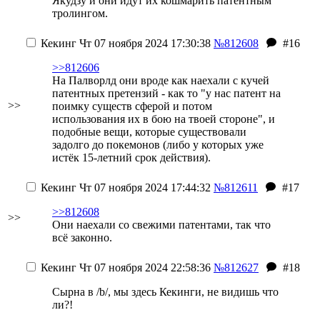
Якудзу и они идут их кошмарить патентным
тролингом.
Кекинг
Чт 07 ноября 2024 17:30:38
№812608
#16
>>812606
На Палворлд они вроде как наехали с кучей
патентных претензий - как то "у нас патент на
>>
поимку существ сферой и потом
использования их в бою на твоей стороне", и
подобные вещи, которые существовали
задолго до покемонов (либо у которых уже
истёк 15-летний срок действия).
Кекинг
Чт 07 ноября 2024 17:44:32
№812611
#17
>>812608
>>
Они наехали со свежими патентами, так что
всё законно.
Кекинг
Чт 07 ноября 2024 22:58:36
№812627
#18
Сырна в /b/, мы здесь Кекинги, не видишь что
ли?!