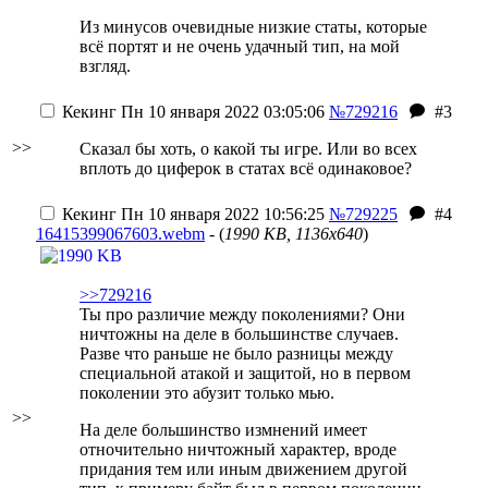
Из минусов очевидные низкие статы, которые
всё портят и не очень удачный тип, на мой
взгляд.
Кекинг
Пн 10 января 2022 03:05:06
№729216
#3
>>
Сказал бы хоть, о какой ты игре. Или во всех
вплоть до циферок в статах всё одинаковое?
Кекинг
Пн 10 января 2022 10:56:25
№729225
#4
16415399067603.webm
- (
1990 KB, 1136x640
)
>>729216
Ты про различие между поколениями? Они
ничтожны на деле в большинстве случаев.
Разве что раньше не было разницы между
специальной атакой и защитой, но в первом
поколении это абузит только мью.
>>
На деле большинство измнений имеет
отночительно ничтожный характер, вроде
придания тем или иным движением другой