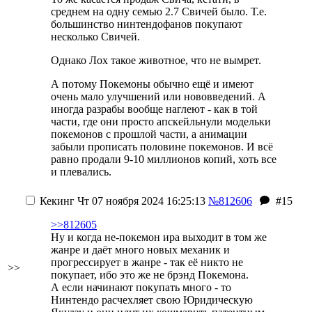
среднем на одну семью 2.7 Свичей было. Т.е.
большинство нинтендофанов покупают
несколько Свичей.
Однако Лох такое животное, что не вымрет.
А потому Покемоны обычно ещё и имеют
очень мало улучшений или нововведений. А
иногда разрабы вообще наглеют - как в той
части, где они просто апскейльнули модельки
покемонов с прошлой части, а анимации
забыли прописать половине покемонов. И всё
равно продали 9-10 миллионов копий, хоть все
и плевались.
Кекинг
Чт 07 ноября 2024 16:25:13
№812606
#15
>>812605
Ну и когда не-покемон ира выходит в том же
жанре и даёт много новых механик и
прогрессирует в жанре - так её никто не
>>
покупает, ибо это же не брэнд Покемона.
А если начинают покупать много - то
Нинтендо расчехляет свою Юридическую