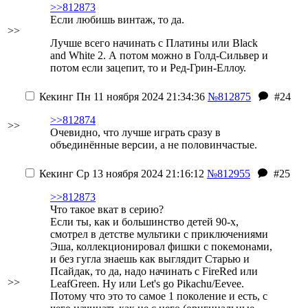
>>812873
Если любишь винтаж, то да.
>>
Лучше всего начинать с Платины или Black
and White 2. А потом можно в Голд-Сильвер и
потом если зацепит, то и Ред-Грин-Еллоу.
Кекинг
Пн 11 ноября 2024 21:34:36
№812875
#24
>>812874
>>
Очевидно, что лучше играть сразу в
объединённые версии, а не половинчастые.
Кекинг
Ср 13 ноября 2024 21:16:12
№812955
#25
>>812873
Что такое вкат в серию?
Если ты, как и большинство детей 90-х,
смотрел в детстве мультики с приключениями
Эша, коллекционировал фишки с покемонами,
и без гугла знаешь как выглядит Старью и
Псайдак, то да, надо начинать с FireRed или
>>
LeafGreen. Ну или Let's go Pikachu/Eevee.
Потому что это то самое 1 поколение и есть, с