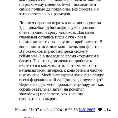
по расхожему мнению. b/w2 - последние и
самые полные 2д покемоны. Без сюжета, но
зато колоссальных размеров.
Лично я перестал играть в покемонов уже на
3дс - римейки руби/сапфира уже проходил
очень лениво и сразу назлоком. Для меня
главными остались игры с гба - раз в
несколько лет их назлочу по старой памяти. В
конечном итоге, покемон - вещь для фанатов.
В покемонов играют вопреки сюжету,
геймплею (а в последнее время - тормозам и
багам). Так что хз, можешь попробовать
вкатиться в коммьюнити, и это может стать
катализатором интереса к конкретным частям
и чему еще. Моей битардской душе был ближе
всего форчановский /vp/ (он существует еще)?
Через него для меня прожили еще пару лет как
соревновательная затея (на pokemon
showdown) после того, как я из них
окончательно вырос.
Кекинг
Чт 07 ноября 2024 16:23:58
№812605
#14