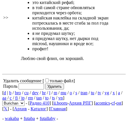
это китайский рефаб;
в той самой стране обновляться
приходится через орбота;
>>
китайская наклейка на складной экран
потрескалась в месте сгиба за пол года
использования, да;
я не придумал шутку;
я придумал шутку, нет дырки под
microsd, наушники и вроде все;
профит!
Люблю свой флип, он хороший.
Удалить сообщение [
только файл
]
Пароль
[
d
|
b
/
bro
/
cu
/
dev
/
hr
/
l
/
m
/
mu
/
o
/
s
/
tran
/
tu
/
tv
/
vg
/
x
|
a
/
aa
/
c
/
fi
/
jp
/
rm
/
tan
/
to
/
ts
/
vn
]
- [
Радио 410
] [
ii.booru
-
Архив РПГ
] [
acomics
-
cf
-
ost
]
[
𝕏
] - [
Архив
-
Каталог
] [
Главная
]
-
wakaba
+
futaba
+
futallaby
-