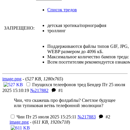
Список тредов
детская эротика/порнография
ЗАПРЕЩЕНО:
троллинг
Поддерживаются файлы типов GIF, JPG
WEBP размером до 4096 кБ.
Максимальное количество бампов треда: 
Всем посетителям рекомендуется ознако
image.png
- (
527 KB, 1280x765
)
Гнущихся телеефонов тред
Бендер
Пт 25 июля
2025 15:10:19
№217882
#1
Чии, что скажешь про фолдаблы? Светлое будущее
или тупиковая ветвь телефонной эволюции?
Чии
Пт 25 июля 2025 15:25:11
№217883
#2
image.png
- (
611 KB, 1920x718
)