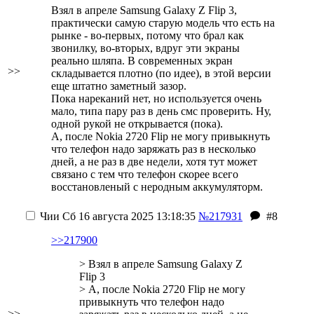
Взял в апреле Samsung Galaxy Z Flip 3,
практически самую старую модель что есть на
рынке - во-первых, потому что брал как
звонилку, во-вторых, вдруг эти экраны
реально шляпа. В современных экран
>>
складывается плотно (по идее), в этой версии
еще штатно заметный зазор.
Пока нареканий нет, но используется очень
мало, типа пару раз в день смс проверить. Ну,
одной рукой не открывается (пока).
А, после Nokia 2720 Flip не могу привыкнуть
что телефон надо заряжать раз в несколько
дней, а не раз в две недели, хотя тут может
связано с тем что телефон скорее всего
восстановленый с неродным аккумуляторм.
Чии
Сб 16 августа 2025 13:18:35
№217931
#8
>>217900
> Взял в апреле Samsung Galaxy Z
Flip 3
> А, после Nokia 2720 Flip не могу
привыкнуть что телефон надо
>>