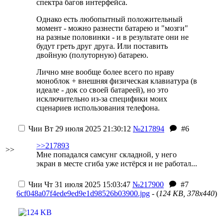
спектра багов интерфейса.
Однако есть любопытный положительный
момент - можно разнести батарею и "мозги"
на разные половинки - и в результате они не
будут греть друг друга. Или поставить
двойную (полуторную) батарею.
Лично мне вообще более всего по нраву
моноблок + внешняя физическая клавиатура (в
идеале - док со своей батареей), но это
исключительно из-за специфики моих
сценариев использования телефона.
Чии
Вт 29 июля 2025 21:30:12
№217894
#6
>>217893
>>
Мне попадался самсунг складной, у него
экран в месте сгиба уже истёрся и не работал...
Чии
Чт 31 июля 2025 15:03:47
№217900
#7
6cf048a07f4ede9ed9e1d98526b03900.jpg
- (
124 KB, 378x440
)