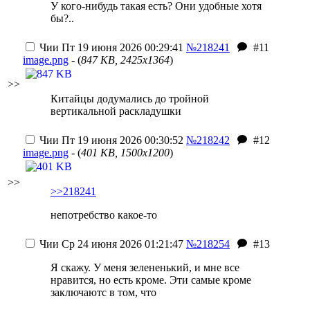
У кого-нибудь такая есть? Они удобные хотя
бы?..
Чии
Пт 19 июня 2026 00:29:41
№218241
#11
image.png
- (
847 KB, 2425x1364
)
>>
Китайцы додумались до тройной
вертикальной раскладушки
Чии
Пт 19 июня 2026 00:30:52
№218242
#12
image.png
- (
401 KB, 1500x1200
)
>>
>>218241
непотребство какое-то
Чии
Ср 24 июня 2026 01:21:47
№218254
#13
Я скажу. У меня зелененький, и мне все
нравится, но есть кроме. Эти самые кроме
заключаютс в том, что