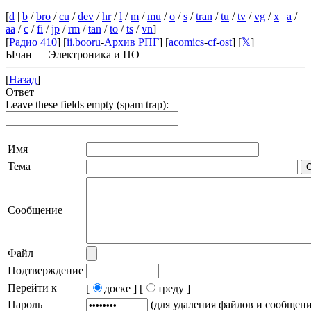
[
d
|
b
/
bro
/
cu
/
dev
/
hr
/
l
/
m
/
mu
/
o
/
s
/
tran
/
tu
/
tv
/
vg
/
x
|
a
/
aa
/
c
/
fi
/
jp
/
rm
/
tan
/
to
/
ts
/
vn
]
[
Радио 410
] [
ii.booru
-
Архив РПГ
] [
acomics
-
cf
-
ost
] [
𝕏
]
Ычан — Электроника и ПО
[
Назад
]
Ответ
Leave these fields empty (spam trap):
Имя
Тема
Сообщение
Файл
Подтверждение
Перейти к
[
доске ]
[
треду ]
Пароль
(для удаления файлов и сообщен