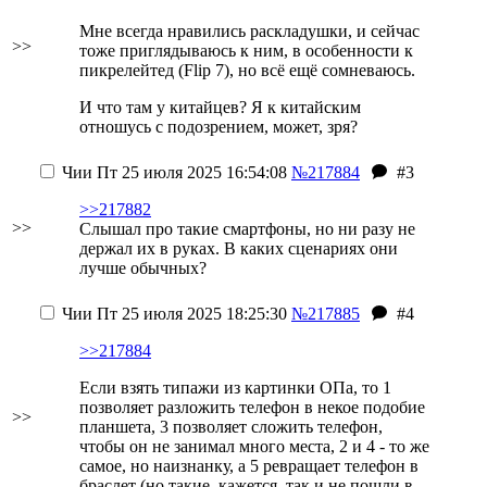
Мне всегда нравились раскладушки, и сейчас
>>
тоже приглядываюсь к ним, в особенности к
пикрелейтед (
Flip 7
), но всё ещё сомневаюсь.
И что там у китайцев? Я к китайским
отношусь с подозрением, может, зря?
Чии
Пт 25 июля 2025 16:54:08
№217884
#3
>>217882
>>
Слышал про такие смартфоны, но ни разу не
держал их в руках. В каких сценариях они
лучше обычных?
Чии
Пт 25 июля 2025 18:25:30
№217885
#4
>>217884
Если взять типажи из картинки ОПа, то 1
позволяет разложить телефон в некое подобие
>>
планшета, 3 позволяет сложить телефон,
чтобы он не занимал много места, 2 и 4 - то же
самое, но наизнанку, а 5 ревращает телефон в
браслет (но такие, кажется, так и не пошли в