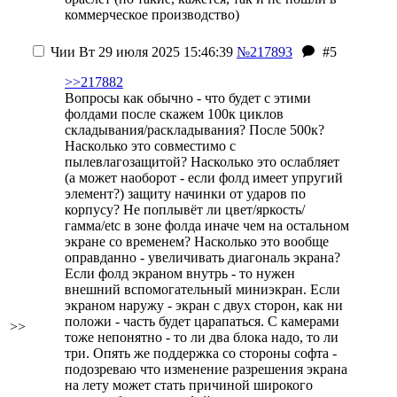
коммерческое производство)
Чии
Вт 29 июля 2025 15:46:39
№217893
#5
>>217882
Вопросы как обычно - что будет с этими
фолдами после скажем 100к циклов
складывания/раскладывания? После 500к?
Насколько это совместимо с
пылевлагозащитой? Насколько это ослабляет
(а может наоборот - если фолд имеет упругий
элемент?) защиту начинки от ударов по
корпусу? Не поплывёт ли цвет/яркость/
гамма/etc в зоне фолда иначе чем на остальном
экране со временем? Насколько это вообще
оправданно - увеличивать диагональ экрана?
Если фолд экраном внутрь - то нужен
внешний вспомогательный миниэкран. Если
экраном наружу - экран с двух сторон, как ни
положи - часть будет царапаться. С камерами
>>
тоже непонятно - то ли два блока надо, то ли
три. Опять же поддержка со стороны софта -
подозреваю что изменение разрешения экрана
на лету может стать причиной широкого