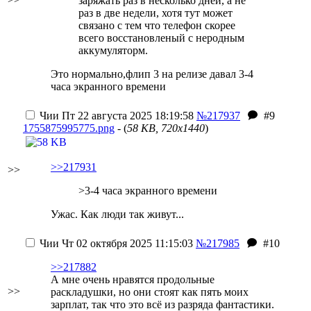
заряжать раз в несколько дней, а не
раз в две недели, хотя тут может
связано с тем что телефон скорее
всего восстановленый с неродным
аккумуляторм.
Это нормально,флип 3 на релизе давал 3-4
часа экранного времени
Чии
Пт 22 августа 2025 18:19:58
№217937
#9
1755875995775.png
- (
58 KB, 720x1440
)
>>217931
>>
>3-4 часа экранного времени
Ужас. Как люди так живут...
Чии
Чт 02 октября 2025 11:15:03
№217985
#10
>>217882
А мне очень нравятся продольные
>>
раскладушки, но они стоят как пять моих
зарплат, так что это всё из разряда фантастики.