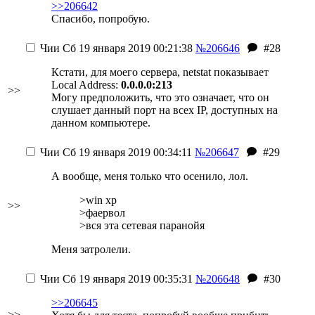
>>206642
Спасибо, попробую.
Чии
Сб 19 января 2019 00:21:38
№206646
#28
Кстати, для моего сервера, netstat показывает
Local Address:
0.0.0.0:213
>>
Могу предположить, что это означает, что он
слушает данный порт на всех IP, доступных на
данном компьютере.
Чии
Сб 19 января 2019 00:34:11
№206647
#29
А вообще, меня только что осенило, лол.
>win xp
>>
>фаервол
>вся эта сетевая паранойя
Меня затролели.
Чии
Сб 19 января 2019 00:35:31
№206648
#30
>>206645
>>