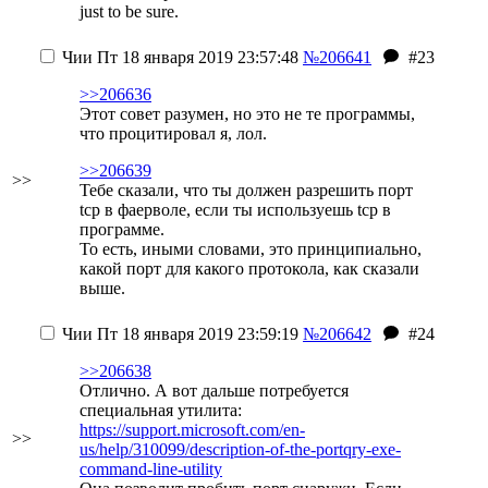
just to be sure.
Чии
Пт 18 января 2019 23:57:48
№206641
#23
>>206636
Этот совет разумен, но это не те программы,
что процитировал я, лол.
>>206639
>>
Тебе сказали, что ты должен разрешить порт
tcp в фаерволе, если ты используешь tcp в
программе.
То есть, иными словами, это принципиально,
какой порт для какого протокола, как сказали
выше.
Чии
Пт 18 января 2019 23:59:19
№206642
#24
>>206638
Отлично. А вот дальше потребуется
специальная утилита:
https://support.microsoft.com/en-
>>
us/help/310099/description-of-the-portqry-exe-
command-line-utility