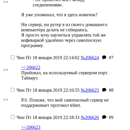
>>
соединениями.
Я уже упоминал, что я здесь новичок?
Ни сервер, ни рутер я из своего домашнего
компьютера делать не собираюсь.
Я просто хочу научиться управлять той же
кофеваркой удалённо через самописную
программу.
Чии
Пт 18 января 2019 22:14:02
№206624
#7
>>206622
>>
Пробовал, на используемый сервером порт.
Таймаут.
Чии
Пт 18 января 2019 22:16:55
№206625
#8
>>
P.S. Похоже, что мой самописный сервер не
поддерживает протокол telnet.
Чии
Пт 18 января 2019 22:18:33
№206626
#9
>>206623