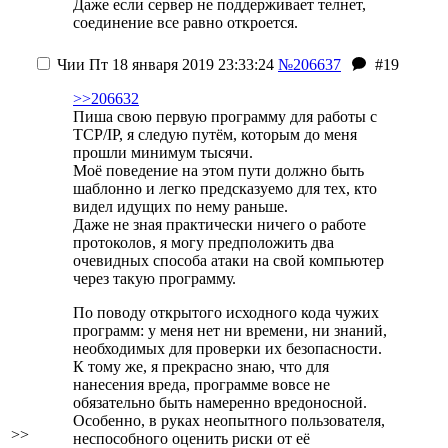
Даже если сервер не поддерживает телнет,
соединение все равно откроется.
Чии
Пт 18 января 2019 23:33:24
№206637
#19
>>206632
Пиша свою первую программу для работы с
TCP/IP, я следую путём, которым до меня
прошли минимум тысячи.
Моё поведение на этом пути должно быть
шаблонно и легко предсказуемо для тех, кто
видел идущих по нему раньше.
Даже не зная практически ничего о работе
протоколов, я могу предположить два
очевидных способа атаки на свой компьютер
через такую программу.
По поводу открытого исходного кода чужих
программ: у меня нет ни времени, ни знаний,
необходимых для проверки их безопасности.
К тому же, я прекрасно знаю, что для
нанесения вреда, программе вовсе не
обязательно быть намеренно вредоносной.
Особенно, в руках неопытного пользователя,
>>
неспособного оценить риски от её