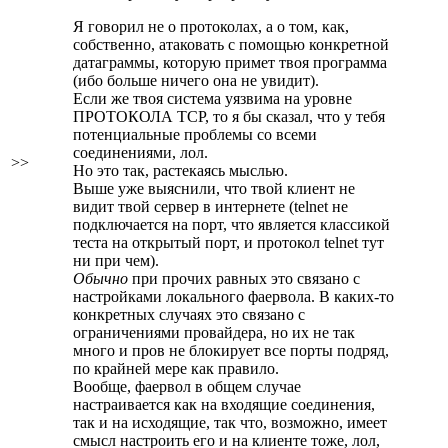
Я говорил не о протоколах, а о том, как,
собственно, атаковать с помощью конкретной
датаграммы, которую примет твоя программа
(ибо больше ничего она не увидит).
Если же твоя система уязвима на уровне
ПРОТОКОЛА TCP, то я бы сказал, что у тебя
потенциальные проблемы со всеми
соединениями, лол.
>>
Но это так, растекаясь мыслью.
Выше уже выяснили, что твой клиент не
видит твой сервер в интернете (telnet не
подключается на порт, что является классикой
теста на открытый порт, и протокол telnet тут
ни при чем).
Обычно
при прочих равных это связано с
настройками локального фаервола. В каких-то
конкретных случаях это связано с
ограничениями провайдера, но их не так
много и пров не блокирует все порты подряд,
по крайней мере как правило.
Вообще, фаервол в общем случае
настраивается как на входящие соединения,
так и на исходящие, так что, возможно, имеет
смысл настроить его и на клиенте тоже, лол,