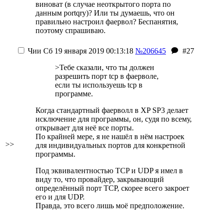
виноват (в случае неоткрытого порта по
данным portqry)? Или ты думаешь, что он
правильно настроил фаервол?
Беспанятия,
поэтому спрашиваю.
Чии
Сб 19 января 2019 00:13:18
№206645
#27
>Тебе сказали, что ты должен
разрешить порт tcp в фаерволе,
если ты используешь tcp в
программе.
Когда стандартный фаерволл в XP SP3 делает
исключение для программы, он, судя по всему,
открывает для неё все порты.
По крайней мере, я не нашёл в нём настроек
>>
для индивидуальных портов для конкретной
программы.
Под эквивалентностью TCP и UDP я имел в
виду то, что провайдер, закрывающий
определённый порт TCP, скорее всего закроет
его и для UDP.
Правда, это всего лишь моё предположение.