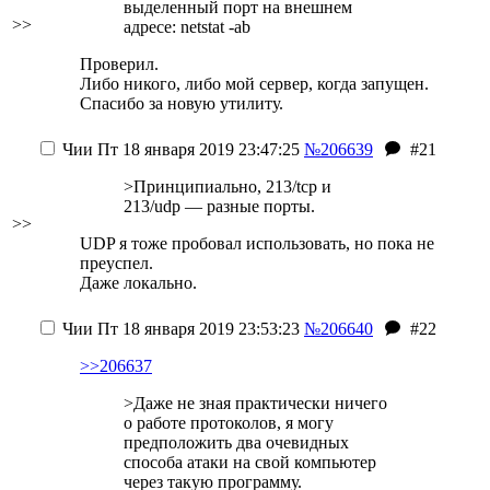
выделенный порт на внешнем
>>
адресе: netstat -ab
Проверил.
Либо никого, либо мой сервер, когда запущен.
Спасибо за новую утилиту.
Чии
Пт 18 января 2019 23:47:25
№206639
#21
>Принципиально, 213/tcp и
213/udp — разные порты.
>>
UDP я тоже пробовал использовать, но пока не
преуспел.
Даже локально.
Чии
Пт 18 января 2019 23:53:23
№206640
#22
>>206637
>Даже не зная практически ничего
о работе протоколов, я могу
предположить два очевидных
способа атаки на свой компьютер
через такую программу.