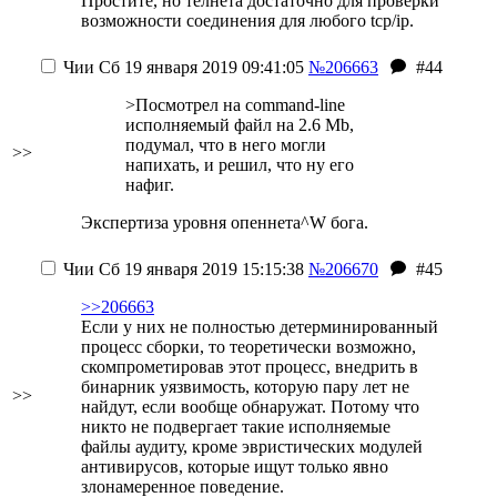
Простите, но телнета достаточно для проверки
возможности соединения для любого tcp/ip.
Чии
Сб 19 января 2019 09:41:05
№206663
#44
>Посмотрел на command-line
исполняемый файл на 2.6 Mb,
подумал, что в него могли
>>
напихать, и решил, что ну его
нафиг.
Экспертиза уровня опеннета^W бога.
Чии
Сб 19 января 2019 15:15:38
№206670
#45
>>206663
Если у них не полностью детерминированный
процесс сборки, то теоретически возможно,
скомпрометировав этот процесс, внедрить в
бинарник уязвимость, которую пару лет не
>>
найдут, если вообще обнаружат. Потому что
никто не подвергает такие исполняемые
файлы аудиту, кроме эвристических модулей
антивирусов, которые ищут только явно
злонамеренное поведение.