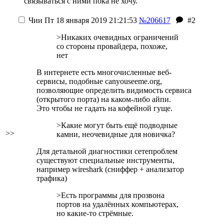
связываться с ними пока не хочу.
Чии
Пт 18 января 2019 21:21:53
№206617
#2
>Никаких очевидных ограничений
со стороны провайдера, похоже,
нет
В интернете есть многочисленные веб-
сервисы, подобные canyouseeme.org,
позволяющие определить видимость сервиса
(открытого порта) на каком-либо айпи.
Это чтобы не гадать на кофейной гуще.
>Какие могут быть ещё подводные
>>
камни, неочевидные для новичка?
Для детальной диагностики сетепроблем
существуют специальные инструменты,
например wireshark (сниффер + анализатор
трафика)
>Есть программы для прозвона
портов на удалённых компьютерах,
но какие-то стрёмные.