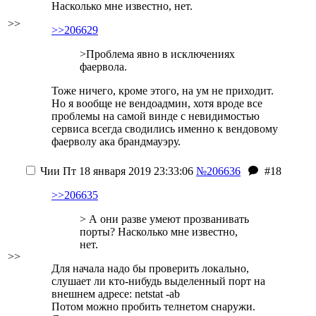
Насколько мне известно, нет.
>>
>>206629
>Проблема явно в исключениях
фаервола.
Тоже ничего, кроме этого, на ум не приходит.
Но я вообще не вендоадмин, хотя вроде все
проблемы на самой винде с невидимостью
сервиса всегда сводились именно к вендовому
фаерволу ака брандмауэру.
Чии
Пт 18 января 2019 23:33:06
№206636
#18
>>206635
> А они разве умеют прозванивать
порты? Насколько мне известно,
нет.
>>
Для начала надо бы проверить локально,
слушает ли кто-нибудь выделенный порт на
внешнем адресе: netstat -ab
Потом можно пробить телнетом снаружи.