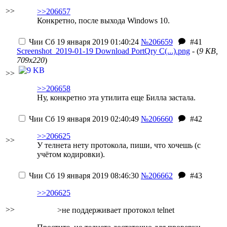
>>
>>206657
Конкретно, после выхода Windows 10.
Чии
Сб 19 января 2019 01:40:24
№206659
#41
Screenshot_2019-01-19 Download PortQry C(...).png
- (
9 KB,
709x220
)
>>
>>206658
Ну, конкретно эта утилита еще Билла застала.
Чии
Сб 19 января 2019 02:40:49
№206660
#42
>>206625
>>
У телнета нету протокола, пиши, что хочешь (с
учётом кодировки).
Чии
Сб 19 января 2019 08:46:30
№206662
#43
>>206625
>>
>не поддерживает протокол telnet