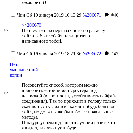
мимо не ОП
Чии
Сб 19 января 2019 16:13:29
№206671
#46
>>206670
>>
Причем тут экспертиза чисто по размеру
файла. 2.6 килобайт не защитит от
написанного тобой.
Чии
Сб 19 января 2019 18:21:36
№206672
#47
Нет
уменьшенной
копии
Посоветуйте способ, которым можно
проверить устойчивость роутера под
>>
нагрузкой (в частности, устойчивость вайфай-
соединения). Так-то приходит в голову только
скачивать с гуглодиска какой-нибудь большой
файл, но должны же быть более правильные
методы.
Пиктуре унрелатед, но это лучший слайс, что
я видел, так что пусть будет.