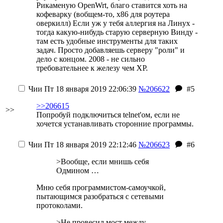
Рикаменую OpenWrt, благо ставится хоть на
кофеварку (вобщем-то, х86 для роутера
оверкилл) Если уж у тебя аллергия на Линух -
тогда какую-нибудь старую серверную Винду -
там есть удобные инструменты для таких
задач. Просто добавляешь серверу "роли" и
дело с концом. 2008 - не сильно
требовательнее к железу чем XP.
Чии
Пт 18 января 2019 22:06:39
№206622
#5
>>206615
>>
Попробуй подключиться telnet'ом, если не
хочется устанавливать сторонние программы.
Чии
Пт 18 января 2019 22:12:46
№206623
#6
>Вообще, если мнишь себя
Одмином …
Мню себя программистом-самоучкой,
пытающимся разобраться с сетевыми
протоколами.
>Не провесил мост между