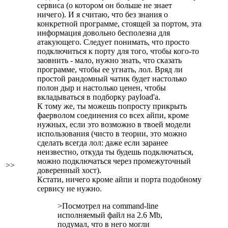
сервиса (о котором он больше не знает
ничего). И я считаю, что без знания о
конкретной программе, стоящей за портом, эта
информация довольно бесполезна для
атакующего. Следует понимать, что просто
подключиться к порту для того, чтобы кого-то
заовнить - мало, нужно знать, что сказать
программе, чтобы ее угнать, лол. Вряд ли
простой рандомный чатик будет настолько
полон дыр и настолько ценен, чтобы
вкладываться в подборку payload'a.
К тому же, ты можешь попросту прикрыть
фаерволом соединения со всех айпи, кроме
нужных, если это возможно в твоей модели
использования (чисто в теории, это можно
сделать всегда лол: даже если заранее
неизвестно, откуда ты будешь подключаться,
можно подключаться через промежуточный
>>
доверенный хост).
Кстати, ничего кроме айпи и порта подобному
сервису не нужно.
>Посмотрел на command-line
исполняемый файл на 2.6 Mb,
подумал, что в него могли