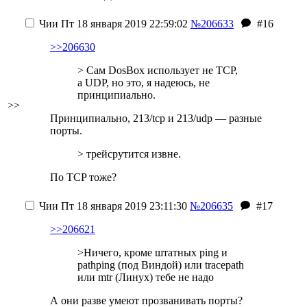
Чии
Пт 18 января 2019 22:59:02
№206633
#16
>>206630
> Сам DosBox использует не TCP,
а UDP, но это, я надеюсь, не
принципиально.
>>
Принципиально, 213/tcp и 213/udp — разные
порты.
> трейсрутится извне.
По TCP тоже?
Чии
Пт 18 января 2019 23:11:30
№206635
#17
>>206621
>Ничего, кроме штатных ping и
pathping (под Виндой) или tracepath
или mtr (Линух) тебе не надо
А они разве умеют прозванивать порты?