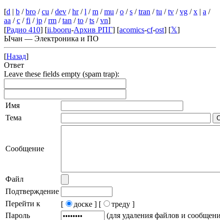
[
d
|
b
/
bro
/
cu
/
dev
/
hr
/
l
/
m
/
mu
/
o
/
s
/
tran
/
tu
/
tv
/
vg
/
x
|
a
/
aa
/
c
/
fi
/
jp
/
rm
/
tan
/
to
/
ts
/
vn
]
[
Радио 410
] [
ii.booru
-
Архив РПГ
] [
acomics
-
cf
-
ost
] [
𝕏
]
Ычан — Электроника и ПО
[
Назад
]
Ответ
Leave these fields empty (spam trap):
Имя
Тема
Сообщение
Файл
Подтверждение
Перейти к
[
доске ]
[
треду ]
Пароль
(для удаления файлов и сообщен