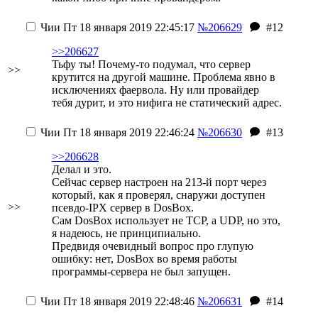
Чии
Пт 18 января 2019 22:45:17
№206629
#12
>>206627
Тьфу ты! Почему-то подумал, что сервер
>>
крутится на другой машине. Проблема явно в
исключениях фаервола. Ну или провайдер
тебя дурит, и это нифига не статический адрес.
Чии
Пт 18 января 2019 22:46:24
№206630
#13
>>206628
Делал и это.
Сейчас сервер настроен на 213-й порт через
который, как я проверял, снаружи доступен
>>
псевдо-IPX сервер в DosBox.
Сам DosBox использует не TCP, а UDP, но это,
я надеюсь, не принципиально.
Предвидя очевидный вопрос про глупую
ошибку: нет, DosBox во время работы
программы-сервера не был запущен.
Чии
Пт 18 января 2019 22:48:46
№206631
#14