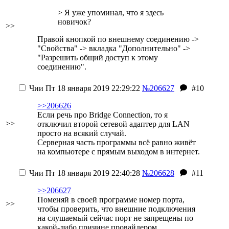
> Я уже упоминал, что я здесь
новичок?
>>
Правой кнопкой по внешнему соединению ->
"Свойства" -> вкладка "Дополнительно" ->
"Разрешить общий доступ к этому
соединению".
Чии
Пт 18 января 2019 22:29:22
№206627
#10
>>206626
Если речь про Bridge Connection, то я
>>
отключил второй сетевой адаптер для LAN
просто на всякий случай.
Серверная часть программы всё равно живёт
на компьютере с прямым выходом в интернет.
Чии
Пт 18 января 2019 22:40:28
№206628
#11
>>206627
Поменяй в своей программе номер порта,
>>
чтобы проверить, что внешние подключения
на слушаемый сейчас порт не запрещены по
какой-либо причине провайдером.