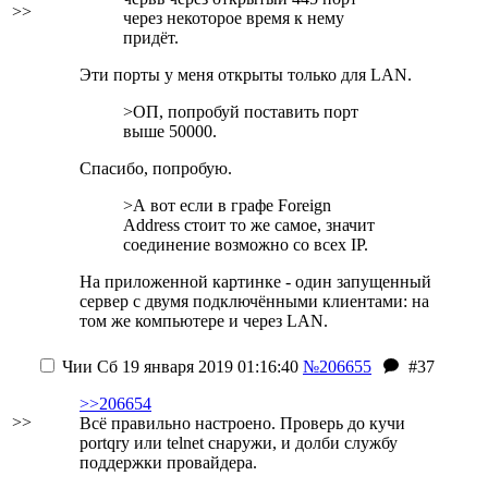
>>
через некоторое время к нему
придёт.
Эти порты у меня открыты только для LAN.
>ОП, попробуй поставить порт
выше 50000.
Спасибо, попробую.
>А вот если в графе Foreign
Address стоит то же самое, значит
соединение возможно со всех IP.
На приложенной картинке - один запущенный
сервер с двумя подключёнными клиентами: на
том же компьютере и через LAN.
Чии
Сб 19 января 2019 01:16:40
№206655
#37
>>206654
>>
Всё правильно настроено. Проверь до кучи
portqry или telnet снаружи, и долби службу
поддержки провайдера.