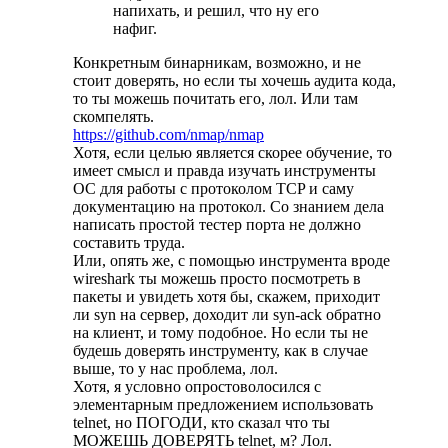
напихать, и решил, что ну его
нафиг.
Конкретным бинарникам, возможно, и не
стоит доверять, но если ты хочешь аудита кода,
то ты можешь почитать его, лол. Или там
скомпелять.
https://github.com/nmap/nmap
Хотя, если целью является скорее обучение, то
имеет смысл и правда изучать инструменты
ОС для работы с протоколом TCP и саму
документацию на протокол. Со знанием дела
написать простой тестер порта не должно
составить труда.
Или, опять же, с помощью инструмента вроде
wireshark ты можешь просто посмотреть в
пакеты и увидеть хотя бы, скажем, приходит
ли syn на сервер, доходит ли syn-ack обратно
на клиент, и тому подобное. Но если ты не
будешь доверять инструменту, как в случае
выше, то у нас проблема, лол.
Хотя, я условно опростоволосился с
элементарным предложением использовать
telnet, но ПОГОДИ, кто сказал что ты
МОЖЕШЬ ДОВЕРЯТЬ telnet, м? Лол.