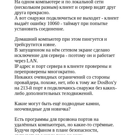
На одном компьютере и по локальной сети
(нескольким разным) клиент и сервер видят друг
друга прекрасно.
А вот снаружи подключиться не выходит - клиент
выдаёт ошибку 10060 - таймаут при попытке
установить соединение.
Домашний компьютер при этом пингуется и
трейсрутится извне.
В запущенном на нём сетевом экране сделано
исключение для сервера - поэтому он и работает
через LAN.
IP адрес и порт сервера в клиенте проверены и
перепроверены многократно.
Никаких очевидных ограничений со стороны
провайдера, похоже, нет, ибо к тому же DosBox'у
на 213-й порт я подключаюсь снаружи без каких-
либо дополнительных телодвижений.
Какие могут быть ещё подводные камни,
неочевидные для новичка?
Есть программы для прозвона портов на
удалённых компьютерах, но какие-то стрёмные.
Будучи профаном в плане безопасности,