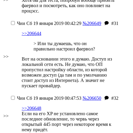
Хотя бы для теста, попробуй вообще прибить
фаервол и посмотреть, как оно повлияет на
процэсс.
Чии
Сб 19 января 2019 00:42:29
№206649
#31
>>206644
> Или ты думаешь, что он
правильно настроил фаервол?
>>
Вот на основании этого и думаю. Доступ из
локальной сети есть. Не думаю, что ОП
пропустил настройку области, из которой
возможен доступ (да там и по умолчанию
стоит доступ из Интернета). А значит не
пускает провайдер.
Чии
Сб 19 января 2019 00:47:53
№206650
#32
>>206648
Если на его XP не установлено самое
>>
последнее обновление, то червь через
открытый 445 порт через некоторое время к
нему придёт.