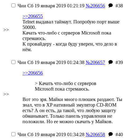
Чии
Сб 19 января 2019 01:21:19
№206656
#38
>>206655
Telnet выдавал таймаут. Попробую порт выше
50000.
>>
Качать что-либо с серверов Microsoft пока
стремаюсь.
К провайдеру - когда буду уверен, что дело в
нём.
Чии
Сб 19 января 2019 01:24:38
№206657
#39
>>206656
> Качать что-либо с серверов
Microsoft пока стремаюсь.
>>
Вот это зря. Майки много плюшек раздают.
Ты
знал, что в XP нативный эмулятор CD-ROM
есть? А он есть, да такой, что любую защиту
обманывает. Только панель управления не
положили. Но ее можно скачать у Майков.
Чии
Сб 19 января 2019 01:34:28
№206658
#40