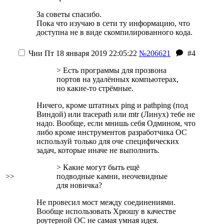
За советы спасибо.
Пока что изучаю в сети ту информацию, что
доступна не в виде скомпилированного кода.
Чии
Пт 18 января 2019 22:05:22
№206621
#4
> Есть программы для прозвона
портов на удалённых компьютерах,
но какие-то стрёмные.
Ничего, кроме штатных ping и pathping (под
Виндой) или tracepath или mtr (Линух) тебе не
надо. Вообще, если мнишь себя Одмином, что
либо кроме инструментов разработчика ОС
используй только для оче специфических
задач, которые иначе не выполнить.
> Какие могут быть ещё
>>
подводные камни, неочевидные
для новичка?
Не провесил мост между соединениями.
Вообще использовать Хрюшу в качестве
роутерной ОС не самая умная идея.