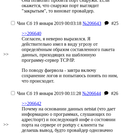
Она позволит пробить порт снаружи. Если
окажется, что снаружи порт выглядит
"закрытым", то виноват провайдер.
Чии
Сб 19 января 2019 00:03:18
№206643
#25
>>206640
Согласен, я неверно выразился. Я
действительно имел в виду угрозу от
определённым образом составленного пакета
>>
данных, приходящих на шаблонную
программу-сервер TCP/IP.
По поводу фаервола - завтра включу
сохранение логов и попытаюсь понять по ним,
что происходит.
Чии
Сб 19 января 2019 00:11:28
№206644
#26
>>206642
Почему на основании данных netstat (что дает
информацию о программах, слушающих по
адрес/порт) и последующей инфе о состоянии
>>
порта на сервере от portqry с клиента ты
делаешь вывод, будто провайдер однозначно