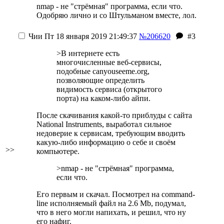
nmap - не "стрёмная" программа, если что.
Одобряю лично и со Штульманом вместе, лол.
Чии
Пт 18 января 2019 21:49:37
№206620
#3
>В интернете есть
многочисленные веб-сервисы,
подобные canyouseeme.org,
позволяющие определить
видимость сервиса (открытого
порта) на каком-либо айпи.
После скачивания какой-то приблуды с сайта
National Instruments, выработал сильное
недоверие к сервисам, требующим вводить
какую-либо информацию о себе и своём
>>
компьютере.
>nmap - не "стрёмная" программа,
если что.
Его первым и скачал. Посмотрел на command-
line исполняемый файл на 2.6 Mb, подумал,
что в него могли напихать, и решил, что ну
его нафиг.