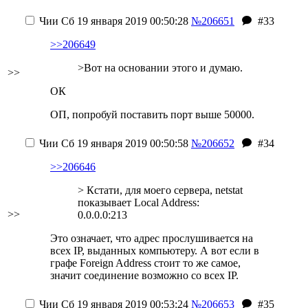
Чии
Сб 19 января 2019 00:50:28
№206651
#33
>>206649
>Вот на основании этого и думаю.
>>
ОК
ОП, попробуй поставить порт выше 50000.
Чии
Сб 19 января 2019 00:50:58
№206652
#34
>>206646
> Кстати, для моего сервера, netstat
показывает Local Address:
>>
0.0.0.0:213
Это означает, что адрес прослушивается на
всех IP, выданных компьютеру. А вот если в
графе Foreign Address стоит то же самое,
значит соединение возможно со всех IP.
Чии
Сб 19 января 2019 00:53:24
№206653
#35