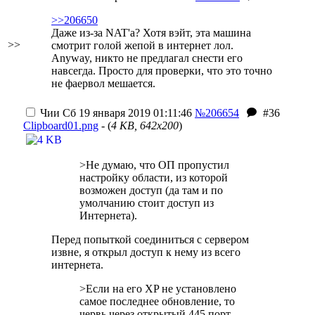
>>206650
Даже из-за NAT'a?
Хотя вэйт, эта машина
>>
смотрит голой жепой в интернет лол.
Anyway, никто не предлагал снести его
навсегда. Просто для проверки, что это точно
не фаервол мешается.
Чии
Сб 19 января 2019 01:11:46
№206654
#36
Clipboard01.png
- (
4 KB, 642x200
)
>Не думаю, что ОП пропустил
настройку области, из которой
возможен доступ (да там и по
умолчанию стоит доступ из
Интернета).
Перед попыткой соединиться с сервером
извне, я открыл доступ к нему из всего
интернета.
>Если на его XP не установлено
самое последнее обновление, то
червь через открытый 445 порт