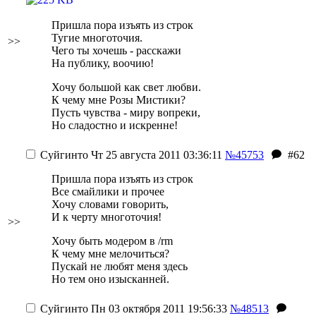
Пришла пора изъять из строк
Тугие многоточия.
>>
Чего ты хочешь - расскажи
На публику, воочию!
Хочу большой как свет любви.
К чему мне Розы Мистики?
Пусть чувства - миру вопреки,
Но сладостно и искренне!
Суйгинто
Чт 25 августа 2011 03:36:11
№45753
#62
Пришла пора изъять из строк
Все смайлики и прочее
Хочу словами говорить,
И к черту многоточия!
>>
Хочу быть модером в /rm
К чему мне мелочиться?
Пускай не любят меня здесь
Но тем оно изысканней.
Суйгинто
Пн 03 октября 2011 19:56:33
№48513