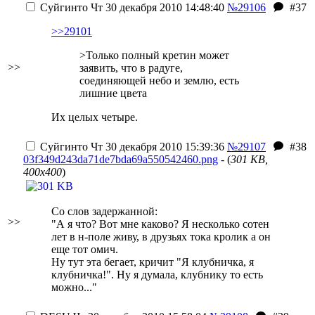
Суйгинто
Чт 30 декабря 2010 14:48:40
№29106
#37
>>29101
>Только полный кретин может
>>
заявить, что в радуге,
соединяющей небо и землю, есть
лишние цвета
Их целых четыре.
Суйгинто
Чт 30 декабря 2010 15:39:36
№29107
#38
03f349d243da71de7bda69a550542460.png
- (
301 KB,
400x400
)
Со слов задержанной:
>>
"А я что? Вот мне каково? Я несколько сотен
лет в н-поле живу, в друзьях тока кролик
а он
еще тот омич
.
Ну тут эта бегает, кричит "Я клубничка, я
клубничка!". Ну я думала, клубнику то есть
можно..."