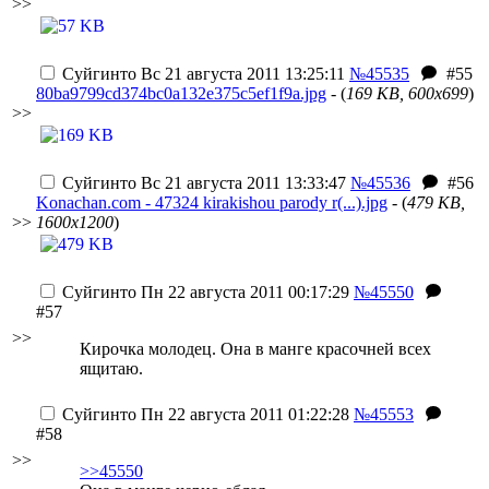
>>
Суйгинто
Вс 21 августа 2011 13:25:11
№45535
#55
80ba9799cd374bc0a132e375c5ef1f9a.jpg
- (
169 KB, 600x699
)
>>
Суйгинто
Вс 21 августа 2011 13:33:47
№45536
#56
Konachan.com - 47324 kirakishou parody r(...).jpg
- (
479 KB,
>>
1600x1200
)
Суйгинто
Пн 22 августа 2011 00:17:29
№45550
#57
>>
Кирочка молодец. Она в манге красочней всех
ящитаю.
Суйгинто
Пн 22 августа 2011 01:22:28
№45553
#58
>>
>>45550