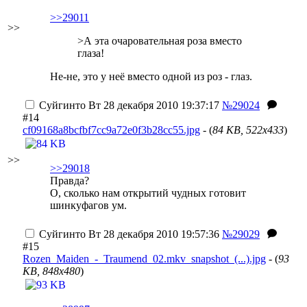
>>29011
>>
>А эта очаровательная роза вместо
глаза!
Не-не, это у неё вместо одной из роз - глаз.
Суйгинто
Вт 28 декабря 2010 19:37:17
№29024
#14
cf09168a8bcfbf7cc9a72e0f3b28cc55.jpg
- (
84 KB, 522x433
)
>>
>>29018
Правда?
О, сколько нам открытий чудных готовит
шинкуфагов ум.
Суйгинто
Вт 28 декабря 2010 19:57:36
№29029
#15
Rozen_Maiden_-_Traumend_02.mkv_snapshot_(...).jpg
- (
93
KB, 848x480
)