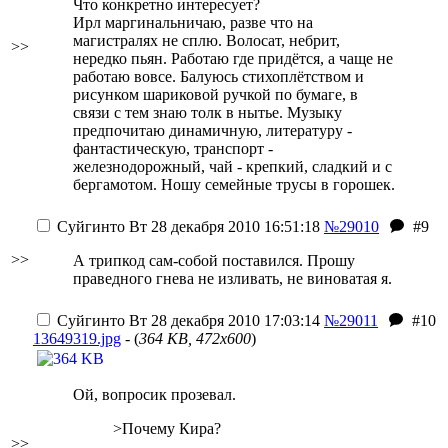
Что конкретно интересует?
Ирл маргинальничаю, разве что на
магистралях не сплю. Волосат, небрит,
>>
нередко пьян. Работаю где придётся, а чаще не
работаю вовсе. Балуюсь стихоплётством и
рисунком шариковой ручкой по бумаге, в
связи с тем знаю толк в нытье. Музыку
предпочитаю динамичную, литературу -
фантастическую, транспорт -
железнодорожный, чай - крепкий, сладкий и с
бергамотом. Ношу семейные трусы в горошек.
Суйгинто
Вт 28 декабря 2010 16:51:18
№29010
#9
>>
А трипкод сам-собой поставился. Прошу
праведного гнева не изливать, не виноватая я.
Суйгинто
Вт 28 декабря 2010 17:03:14
№29011
#10
13649319.jpg
- (
364 KB, 472x600
)
Ой, вопросик прозевал.
>Почему Кира?
>>