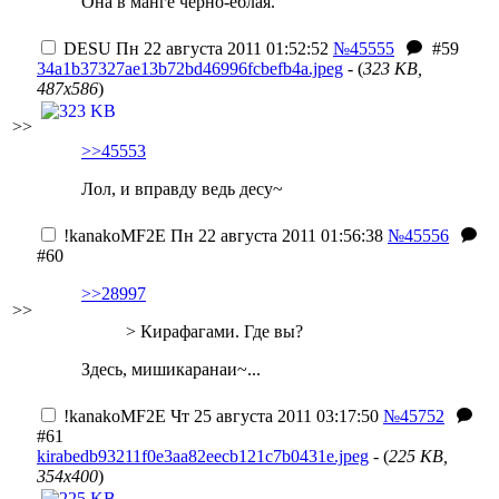
Она в манге черно-еблая.
DESU
Пн 22 августа 2011 01:52:52
№45555
#59
34a1b37327ae13b72bd46996fcbefb4a.jpeg
- (
323 KB,
487x586
)
>>
>>45553
Лол, и вправду ведь десу~
!kanakoMF2E
Пн 22 августа 2011 01:56:38
№45556
#60
>>28997
>>
> Кирафагами. Где вы?
Здесь, мишикаранаи~...
!kanakoMF2E
Чт 25 августа 2011 03:17:50
№45752
#61
kirabedb93211f0e3aa82eecb121c7b0431e.jpeg
- (
225 KB,
354x400
)