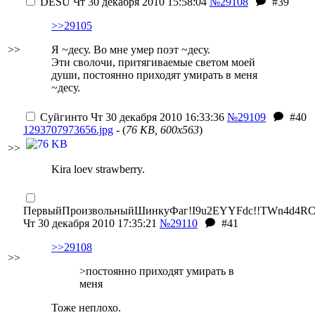
DESU
Чт 30 декабря 2010 15:58:04
№29108
#39
>>29105
>>
Я ~десу. Во мне умер поэт ~десу.
Эти сволочи, притягиваемые светом моей
души, постоянно приходят умирать в меня
~десу.
Суйгинто
Чт 30 декабря 2010 16:33:36
№29109
#40
1293707973656.jpg
- (
76 KB, 600x563
)
>>
Kira loev strawberry.
ПервыйПроизвольныйШинкуФаг
!I9u2EYYFdc!!TWn4d4R
Чт 30 декабря 2010 17:35:21
№29110
#41
>>29108
>>
>постоянно приходят умирать в
меня
Тоже неплохо.