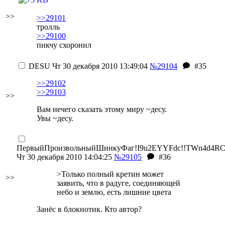
>>
>>29101
тролль
>>29100
пикчу схоронил
DESU
Чт 30 декабря 2010 13:49:04
№29104
#35
>>29102
>>29103
>>
Вам нечего сказать этому миру ~десу.
Увы ~десу.
ПервыйПроизвольныйШинкуФаг
!I9u2EYYFdc!!TWn4d4R
Чт 30 декабря 2010 14:04:25
№29105
#36
>Только полный кретин может
>>
заявить, что в радуге, соединяющей
небо и землю, есть лишние цвета
Занёс в блокнотик. Кто автор?