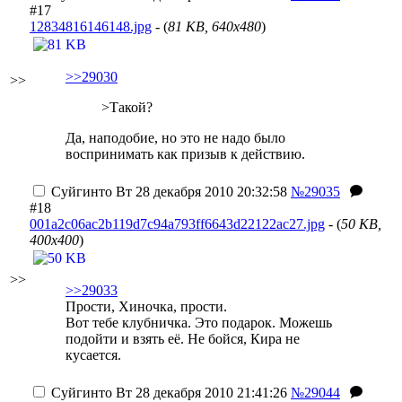
#17
12834816146148.jpg
- (
81 KB, 640x480
)
>>29030
>>
>Такой?
Да, наподобие, но это не надо было
воспринимать как призыв к действию.
Суйгинто
Вт 28 декабря 2010 20:32:58
№29035
#18
001a2c06ac2b119d7c94a793ff6643d22122ac27.jpg
- (
50 KB,
400x400
)
>>
>>29033
Прости, Хиночка, прости.
Вот тебе клубничка. Это подарок. Можешь
подойти и взять её. Не бойся, Кира не
кусается.
Суйгинто
Вт 28 декабря 2010 21:41:26
№29044