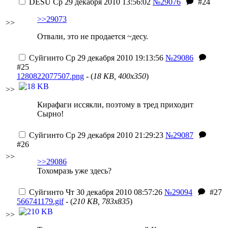
DESU
Ср 29 декабря 2010 13:56:02
№29076
#24
>>29073
>>
Отвали, это не продается ~десу.
Суйгинто
Ср 29 декабря 2010 19:13:56
№29086
#25
1280822077507.png
- (
18 KB, 400x350
)
>>
Кирафаги иссякли, поэтому в тред приходит
Сырно!
Суйгинто
Ср 29 декабря 2010 21:29:23
№29087
#26
>>
>>29086
Тохомразь уже здесь?
Суйгинто
Чт 30 декабря 2010 08:57:26
№29094
#27
566741179.gif
- (
210 KB, 783x835
)
>>