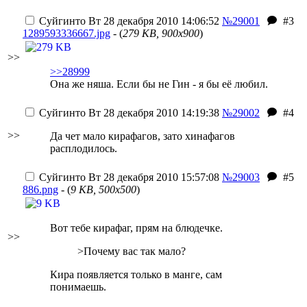
Суйгинто
Вт 28 декабря 2010 14:06:52
№29001
#3
1289593336667.jpg
- (
279 KB, 900x900
)
>>
>>28999
Она же няша. Если бы не Гин - я бы её любил.
Суйгинто
Вт 28 декабря 2010 14:19:38
№29002
#4
>>
Да чет мало кирафагов, зато хинафагов
расплодилось.
Суйгинто
Вт 28 декабря 2010 15:57:08
№29003
#5
886.png
- (
9 KB, 500x500
)
Вот тебе кирафаг, прям на блюдечке.
>>
>Почему вас так мало?
Кира появляется только в манге, сам
понимаешь.