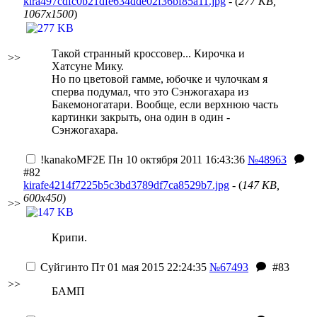
kira497cdfc0b21dfe634dde02f36bf85a11.jpg
- (
277 KB,
1067x1500
)
Такой странный кроссовер... Кирочка и
>>
Хатсуне Мику.
Но по цветовой гамме, юбочке и чулочкам я
сперва подумал, что это Сэнжогахара из
Бакемоногатари. Вообще, если верхнюю часть
картинки закрыть, она один в один -
Сэнжогахара.
!kanakoMF2E
Пн 10 октября 2011 16:43:36
№48963
#82
kirafe4214f7225b5c3bd3789df7ca8529b7.jpg
- (
147 KB,
600x450
)
>>
Крипи.
Суйгинто
Пт 01 мая 2015 22:24:35
№67493
#83
>>
БАМП