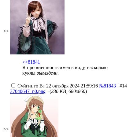
>>
>>81841
Я про внешность имел в виду, насколько
куклы
выглядели
.
Суйгинто
Вт 22 октября 2024 21:59:16
№81843
#14
37040647_p0.png
- (
236 KB, 680x860
)
>>