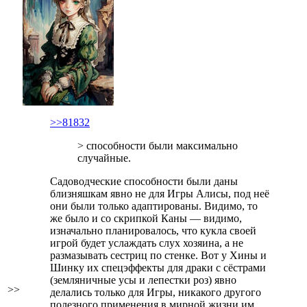
>>81832
> способности были максимально
случайные.
Садоводческие способности были даны
близняшкам явно не для Игры Алисы, под неё
они были только адаптированы. Видимо, то
же было и со скрипкой Каны — видимо,
изначально планировалось, что кукла своей
игрой будет услаждать слух хозяина, а не
размазывать сестриц по стенке. Вот у Хины и
Шинку их спецэффекты для драки с сёстрами
(земляничные усы и лепестки роз) явно
>>
делались только для Игры, никакого другого
полезного применения в мирной жизни им