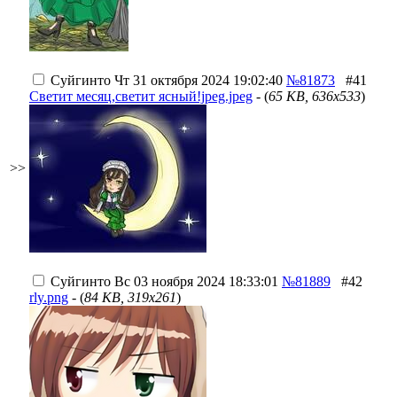
Суйгинто
Чт 31 октября 2024 19:02:40
№81873
#41
Светит месяц,светит ясный!jpeg.jpeg
- (
65 KB, 636x533
)
>>
Суйгинто
Вс 03 ноября 2024 18:33:01
№81889
#42
rly.png
- (
84 KB, 319x261
)