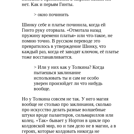
нет. Как и перьям Гинты.
> окно починить
Шинку себе и платье починила, когда ей
Гинто руку оторвала. «Отмотала назад
пружину времени платья» или что-такое, не
помню точно. В русском переводе это
превратилось в утверждение Шинку, что
каждый раз, когда её заводят ключом, её платье
тоже восстанавливается.
> Или у них как у Толкина? Когда
пытаешься заклинание
использовать ты и сам не особо
уверен произойдет ли что нибудь
вообще.
Но у Толкина совсем не так. У него магия
вообще не столько про заклинания, сколько
про искусство делать разные волшебные
штуки вроде палантиров, сильмариллов или
колец. «Так» бывает у Нортон в цикле про
колдовской мир, но и там дело не в магии, а в
героях, которые колдовать никогда не