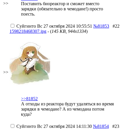
>>
Поставить биореактор и сможет вместо
зарядки (обязательно в чемодане!) просто
поесть.
Суйгинто
Вс 27 октября 2024 10:55:51
№81853
#22
1598218468307.jpg
- (
145 KB, 944x1334
)
>>
>>81852
А отходы из реактора будут удаляться во время
зарядки в чемодане? А из чемодана потом
куда?
Суйгинто
Вс 27 октября 2024 14:11:30
№81854
#23