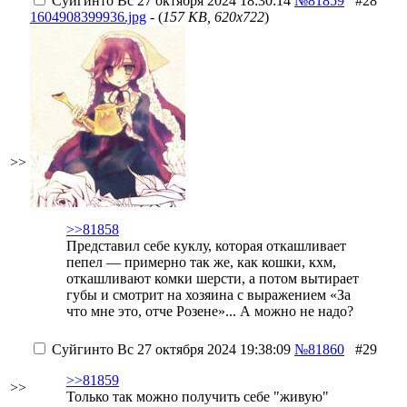
Суйгинто
Вс 27 октября 2024 18:30:14
№81859
#28
1604908399936.jpg
- (
157 KB, 620x722
)
>>
>>81858
Представил себе куклу, которая откашливает
пепел — примерно так же, как кошки, кхм,
откашливают комки шерсти, а потом вытирает
губы и смотрит на хозяина с выражением «За
что мне это, отче Розене»... А можно не надо?
Суйгинто
Вс 27 октября 2024 19:38:09
№81860
#29
>>81859
>>
Только так можно получить себе "живую"