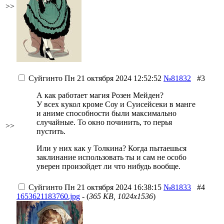
>>
Суйгинто
Пн 21 октября 2024 12:52:52
№81832
#3
А как работает магия Розен Мейден?
У всех кукол кроме Соу и Суисейсеки в манге
и аниме способности были максимально
случайные. То окно починить, то перья
>>
пустить.
Или у них как у Толкина? Когда пытаешься
заклинание использовать ты и сам не особо
уверен произойдет ли что нибудь вообще.
Суйгинто
Пн 21 октября 2024 16:38:15
№81833
#4
1653621183760.jpg
- (
365 KB, 1024x1536
)