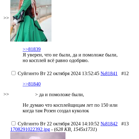
>>
>>81839
Я уверен, что не были, да и помоложе были,
но косплей всё равно одобряю.
Суйгинто
Вт 22 октября 2024 13:52:45
№81841
#12
>>81840
>>
> да и помоложе были,
Не думаю что косплейщицам лет по 150 или
когда там Розен создал куколок
Суйгинто
Вт 22 октября 2024 14:10:52
№81842
#13
1708291022392.jpg
- (
628 KB, 1545x1731
)