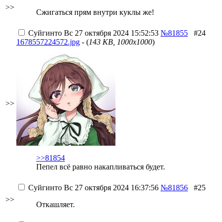
>>
Сжигаться прям внутри куклы же!
Суйгинто
Вс 27 октября 2024 15:52:53
№81855
#24
1678557224572.jpg
- (
143 KB, 1000x1000
)
>>
>>81854
Пепел всё равно накапливаться будет.
Суйгинто
Вс 27 октября 2024 16:37:56
№81856
#25
>>
Откашляет.