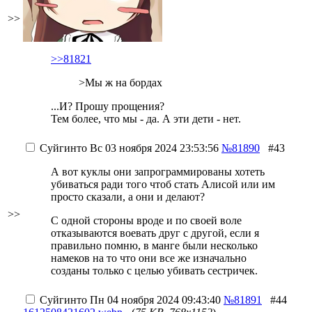
>>
>>81821
>Мы ж на бордах
...И? Прошу прощения?
Тем более, что мы - да. А эти дети - нет.
Суйгинто
Вс 03 ноября 2024 23:53:56
№81890
#43
А вот куклы они запрограммированы хотеть
убиваться ради того чтоб стать Алисой или им
просто сказали, а они и делают?
>>
С одной стороны вроде и по своей воле
отказываются воевать друг с другой, если я
правильно помню, в манге были несколько
намеков на то что они все же изначально
созданы только с целью убивать сестричек.
Суйгинто
Пн 04 ноября 2024 09:43:40
№81891
#44