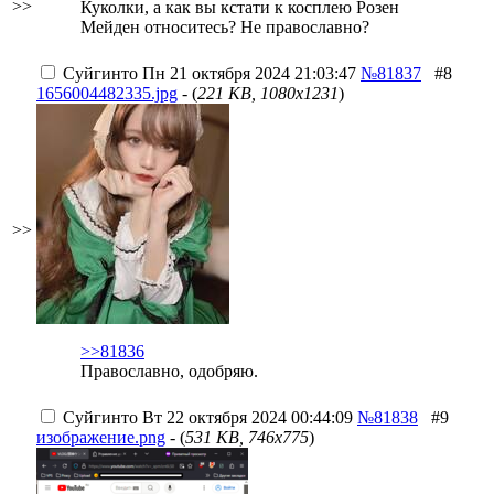
>>
Куколки, а как вы кстати к косплею Розен
Мейден относитесь? Не православно?
Суйгинто
Пн 21 октября 2024 21:03:47
№81837
#8
1656004482335.jpg
- (
221 KB, 1080x1231
)
>>
>>81836
Православно, одобряю.
Суйгинто
Вт 22 октября 2024 00:44:09
№81838
#9
изображение.png
- (
531 KB, 746x775
)