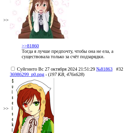
>>
>>81860
Тогда я лучше предпочту, чтобы она не ела, а
существовала только за счёт подзарядки.
Суйгинто
Вс 27 октября 2024 21:51:29
№81863
#32
36986299_p0.png
- (
197 KB, 476x628
)
>>