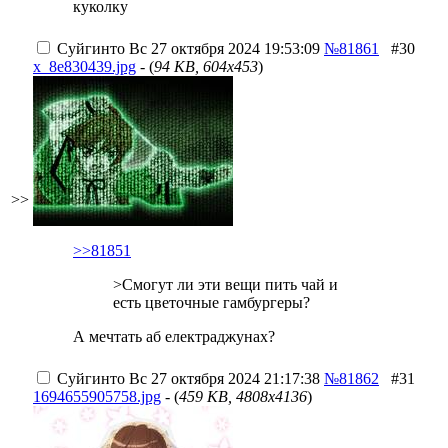
куколку
Суйгинто
Вс 27 октября 2024 19:53:09
№81861
#30
x_8e830439.jpg
- (
94 KB, 604x453
)
>>
>>81851
>Смогут ли эти вещи пить чай и
есть цветочные гамбургеры?
А мечтать аб електраджунах?
Суйгинто
Вс 27 октября 2024 21:17:38
№81862
#31
1694655905758.jpg
- (
459 KB, 4808x4136
)