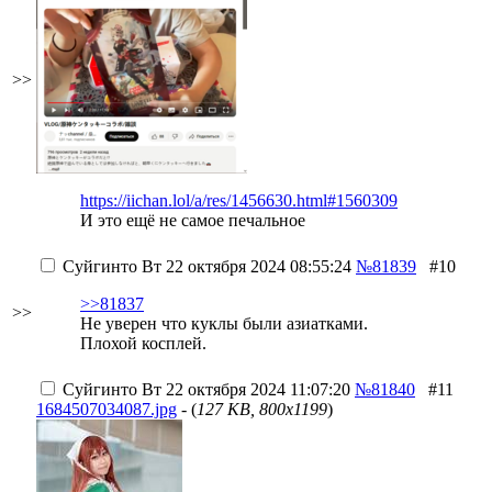
>>
https://iichan.lol/a/res/1456630.html#1560309
И это ещё не самое печальное
Суйгинто
Вт 22 октября 2024 08:55:24
№81839
#10
>>81837
>>
Не уверен что куклы были азиатками.
Плохой косплей.
Суйгинто
Вт 22 октября 2024 11:07:20
№81840
#11
1684507034087.jpg
- (
127 KB, 800x1199
)