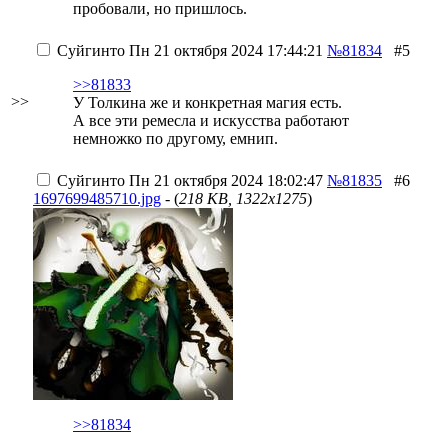
пробовали, но пришлось.
Суйгинто
Пн 21 октября 2024 17:44:21
№81834
#5
>>81833
>>
У Толкина же и конкретная магия есть.
А все эти ремесла и искусства работают
немножко по другому, емнип.
Суйгинто
Пн 21 октября 2024 18:02:47
№81835
#6
1697699485710.jpg
- (
218 KB, 1322x1275
)
>>81834