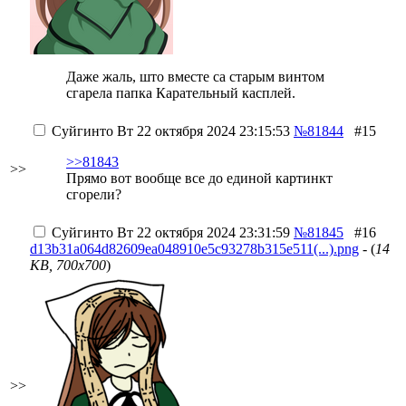
Даже жаль, што вместе са старым винтом
сгарела папка Карательный касплей.
Суйгинто
Вт 22 октября 2024 23:15:53
№81844
#15
>>81843
>>
Прямо вот вообще все до единой картинкт
сгорели?
Суйгинто
Вт 22 октября 2024 23:31:59
№81845
#16
d13b31a064d82609ea048910e5c93278b315e511(...).png
- (
14
KB, 700x700
)
>>