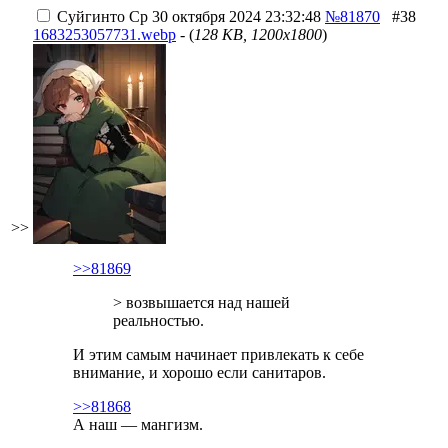
Суйгинто
Ср 30 октября 2024 23:32:48
№81870
#38
1683253057731.webp
- (
128 KB, 1200x1800
)
>>
>>81869
> возвышается над нашей
реальностью.
И этим самым начинает привлекать к себе
внимание, и хорошо если санитаров.
>>81868
А наш — мангизм.