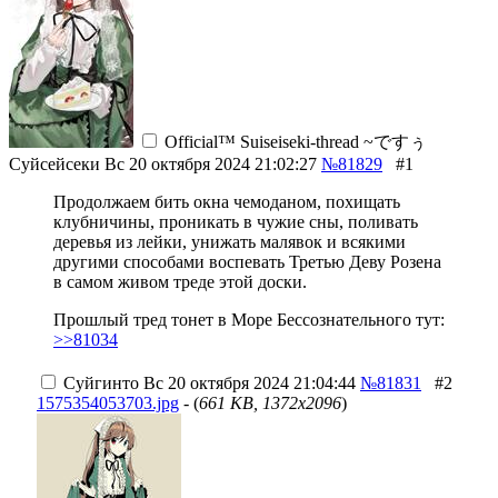
Official™ Suiseiseki-thread ~ですぅ
Суйсейсеки
Вс 20 октября 2024 21:02:27
№81829
#1
Продолжаем бить окна чемоданом, похищать
клубничины, проникать в чужие сны, поливать
деревья из лейки, унижать малявок и всякими
другими способами воспевать Третью Деву Розена
в самом живом треде этой доски.
Прошлый тред тонет в Море Бессознательного тут:
>>81034
Суйгинто
Вс 20 октября 2024 21:04:44
№81831
#2
1575354053703.jpg
- (
661 KB, 1372x2096
)