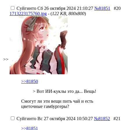
Суйгинто
Сб 26 октября 2024 21:10:27
№81851
#20
1713223175760.jpg
- (
122 KB, 800x800
)
>>
>>81850
> Вот ИИ-куклы это да... Вещь!
Смогут ли эти вещи пить чай и есть
цветочные гамбургеры?
Суйгинто
Вс 27 октября 2024 10:50:27
№81852
#21
>>81851