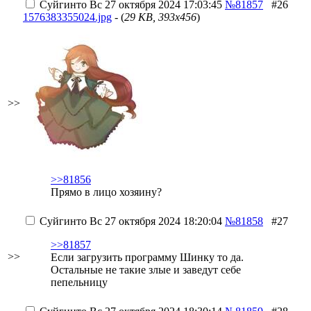
Суйгинто
Вс 27 октября 2024 17:03:45
№81857
#26
1576383355024.jpg
- (
29 KB, 393x456
)
>>
>>81856
Прямо в лицо хозяину?
Суйгинто
Вс 27 октября 2024 18:20:04
№81858
#27
>>81857
>>
Если загрузить программу Шинку то да.
Остальные не такие злые и заведут себе
пепельницу