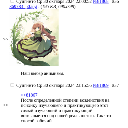
Суйгинто
Ср 30 октября 2024 22:00:52
№81868
#36
869783_p0.jpg
- (
195 KB, 690x798
)
>>
Наш выбар анимизьм.
Суйгинто
Ср 30 октября 2024 23:15:56
№81869
#37
>>81867
После определенной степени воздействия на
>>
психику изучающего и практикующего этот
самый изучающий и практикующий
возвышается над нашей реальностью. Так что
способ рабочий