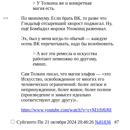
> У Толкина же и конкретная
магия есть.
>>
По минимуму. Если брать ВК, то разве что
Гэндальф отсыревший хворост поджигал. Ну,
ещё Бомбадил мороки Упокоищ развеивал.
Эх, был у меня когда-то обычай — каждую
осень ВК перечитывать, надо бы возобновить.
> А все эти ремесла и искусства
работают немножко по другому,
емнип.
Сам Толкин писал, что магия эльфов — «это
Искусство, освобожденное от многих его
человеческих ограничений: более легкое и
непринужденное, более живое, более полное
(произведение и замысел идеально
соответствуют друг другу)».
https://www.youtube.com/watch?v=cyM1tSf6J6I
Суйгинто
Пн 21 октября 2024 20:46:26
№81836
#7