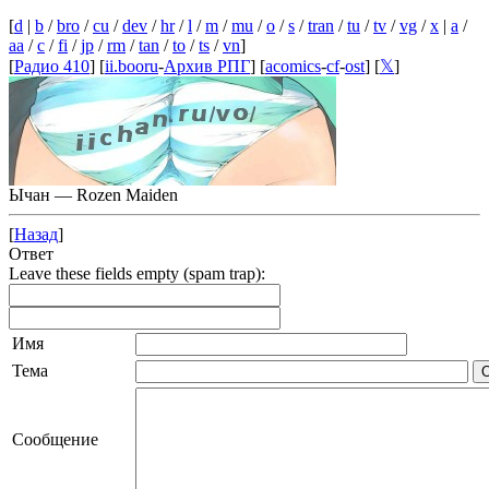
[
d
|
b
/
bro
/
cu
/
dev
/
hr
/
l
/
m
/
mu
/
o
/
s
/
tran
/
tu
/
tv
/
vg
/
x
|
a
/
aa
/
c
/
fi
/
jp
/
rm
/
tan
/
to
/
ts
/
vn
]
[
Радио 410
] [
ii.booru
-
Архив РПГ
] [
acomics
-
cf
-
ost
] [
𝕏
]
Ычан — Rozen Maiden
[
Назад
]
Ответ
Leave these fields empty (spam trap):
Имя
Тема
Сообщение