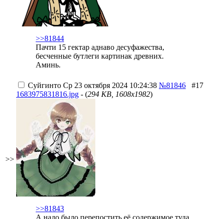
>>81844
Пачти 15 гектар аднаво десуфажества,
бесченные бутлеги картинак древних.
Аминь.
Суйгинто
Ср 23 октября 2024 10:24:38
№81846
#17
1683975831816.jpg
- (
294 KB, 1608x1982
)
>>
>>81843
А надо было перепостить её содержимое туда