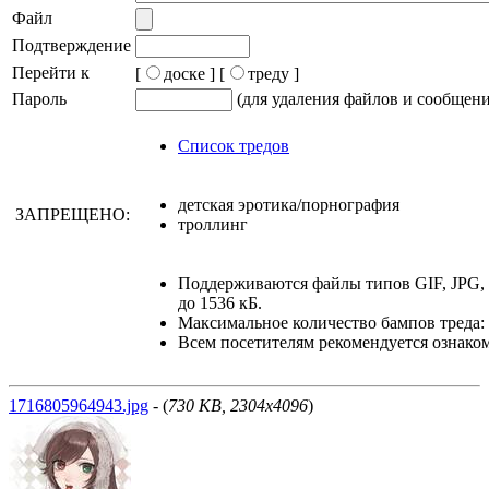
Файл
Подтверждение
Перейти к
[
доске ]
[
треду ]
Пароль
(для удаления файлов и сообщен
Список тредов
детская эротика/порнография
ЗАПРЕЩЕНО:
троллинг
Поддерживаются файлы типов GIF, JPG
до 1536 кБ.
Максимальное количество бампов треда: 
Всем посетителям рекомендуется ознако
1716805964943.jpg
- (
730 KB, 2304x4096
)