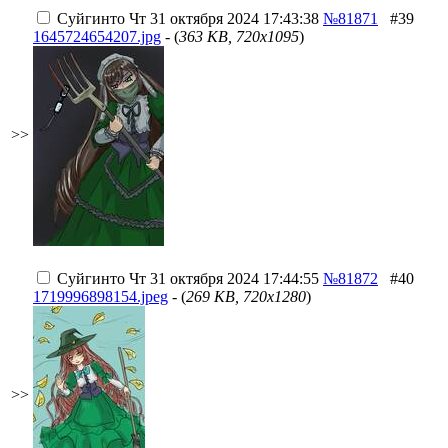
Суйгинто
Чт 31 октября 2024 17:43:38
№81871
#39
1645724654207.jpg
- (
363 KB, 720x1095
)
>>
Суйгинто
Чт 31 октября 2024 17:44:55
№81872
#40
1719996898154.jpeg
- (
269 KB, 720x1280
)
>>