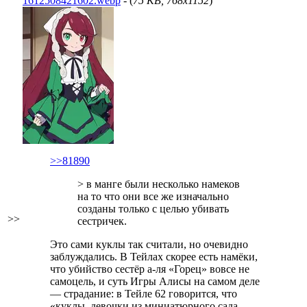
1612508421602.webp
- (
75 KB, 768x1152
)
>>81890
> в манге были несколько намеков
на то что они все же изначально
созданы только с целью убивать
>>
сестричек.
Это сами куклы так считали, но очевидно
заблуждались. В Тейлах скорее есть намёки,
что убийство сестёр а-ля «Горец» вовсе не
самоцель, и суть Игры Алисы на самом деле
— страдание: в Тейле 62 говорится, что
«куклы, девочки из миниатюрного сада,