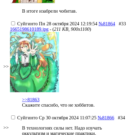
В итоге изабрели чобитав.
Суйгинто
Пн 28 октября 2024 12:19:54
№81864
#33
1665198610189.jpg
- (
211 KB, 900x1100
)
>>
>>81863
Скажите спасибо, что не хоббитов.
Суйгинто
Ср 30 октября 2024 11:07:25
№81866
#34
>>
В технологиях силы нет. Надо изучать
оккультизм и магические практики.