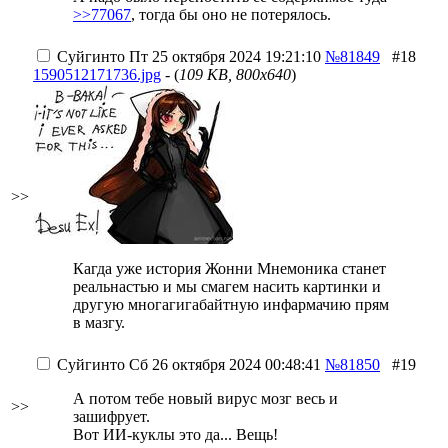
>>77067
, тогда бы оно не потерялось.
Суйгинто
Пт 25 октября 2024 19:21:10
№81849
#18
1590512171736.jpg
- (
109 KB, 800x640
)
>>
Кагда уже история Жонни Мнемоника станет
реальнастью и мы смагем насить картинки и
другую многагигабайтную инфармачию прям
в мазгу.
Суйгинто
Сб 26 октября 2024 00:48:41
№81850
#19
А потом тебе новый вирус мозг весь и
>>
зашифрует.
Вот ИИ-куклы это да... Вещь!