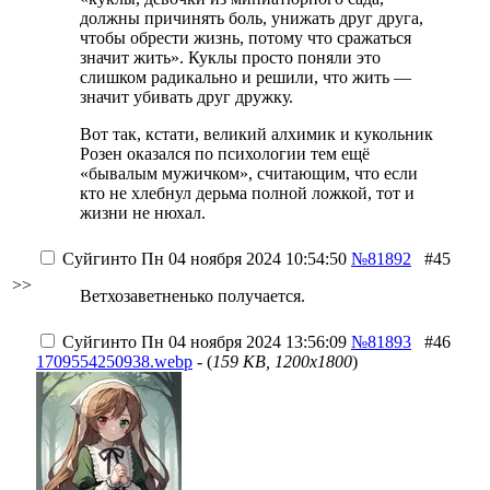
должны причинять боль, унижать друг друга,
чтобы обрести жизнь, потому что сражаться
значит жить». Куклы просто поняли это
слишком радикально и решили, что жить —
значит убивать друг дружку.
Вот так, кстати, великий алхимик и кукольник
Розен оказался по психологии тем ещё
«бывалым мужичком», считающим, что если
кто не хлебнул дерьма полной ложкой, тот и
жизни не нюхал.
Суйгинто
Пн 04 ноября 2024 10:54:50
№81892
#45
>>
Ветхозаветненько получается.
Суйгинто
Пн 04 ноября 2024 13:56:09
№81893
#46
1709554250938.webp
- (
159 KB, 1200x1800
)