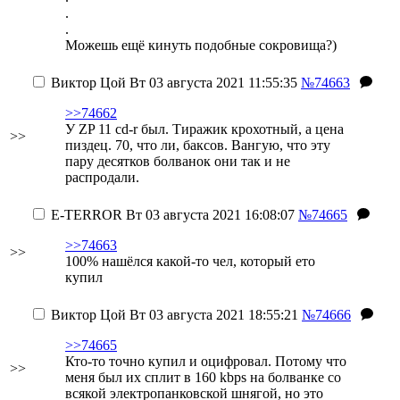
.
.
Можешь ещё кинуть подобные сокровища?)
Виктор Цой
Вт 03 августа 2021 11:55:35
№74663
>>74662
У ZP 11 cd-r был. Тиражик крохотный, а цена
>>
пиздец. 70, что ли, баксов. Вангую, что эту
пару десятков болванок они так и не
распродали.
E-TERROR
Вт 03 августа 2021 16:08:07
№74665
>>74663
>>
100% нашёлся какой-то чел, который ето
купил
Виктор Цой
Вт 03 августа 2021 18:55:21
№74666
>>74665
Кто-то точно купил и оцифровал. Потому что
>>
меня был их сплит в 160 kbps на болванке со
всякой электропанковской шнягой, но это