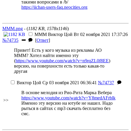
такими вопросами в /b/
https://iichan-users-faq.neocities.org
МММ.png
- (
1182 KB, 1578x1146
)
МММ
Виктор Цой
Вт 02 ноября 2021 17:37:26
№74735
[
Ответ
]
Привет! Есть у кого музыка из рекламы АО
МММ? Хотел найти именно эту
(
https://www.youtube.com/watch?v=n9rqZL0f8EE
)
версию, на поверхности есть только какая-то
другая
Виктор Цой
Ср 03 ноября 2021 06:36:41
№74737
В основе мелодия из Рио-Рита Марка Вебера
https://www.youtube.com/watch?v=Y8medAFrblk
>>
Именно эту версию на ютубе не нашел. Надо
рыться в сайтах с mp3 скачать бесплатно без
смс.