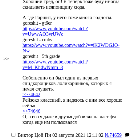
Хороший тред, оп! Я теперь тоже буду иногда
скидывать неяпонщину сюда.
А где Горщит, у него тоже много годноты.
goreshit - gt6er
https://www.youtube.com/watch?
v=UwwAQ3vrUWc
goreshit - crabs
https://www.youtube.com/watch?v=iK2WDGJO-
Nw
goreshit - 5th grade
>>
https://www.youtube.com/watch?
v=M_KhdwNmm_8
Собственно он был один из первых
спидкорoщиков-лоликорщиков, которых я
начал слушать.
>>74642
Рейзоко классный, я надеюсь с ним все хорошо
сейчас.
>>74646
О, а его я даже в друзья добавлял на ласт.фм
когда еще им пользовался
Виктор Цой
Пн 02 августа 2021 12:11:02
№74659