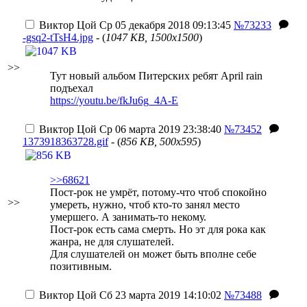
Виктор Цой
Ср 05 декабря 2018 09:13:45
№73233
-gsq2-tTsH4.jpg
- (
1047 KB, 1500x1500
)
>>
Тут новый альбом Питерских ребят April rain
подъехал
https://youtu.be/fkJu6g_4A-E
Виктор Цой
Ср 06 марта 2019 23:38:40
№73452
1373918363728.gif
- (
856 KB, 500x595
)
>>68621
Пост-рок не умрёт, потому-что чтоб спокойно
>>
умереть, нужно, чтоб кто-то занял место
умершего. А занимать-то некому.
Пост-рок есть сама смерть. Но эт для рока как
жанра, не для слушателей.
Для слушателей он может быть вполне себе
позитивным.
Виктор Цой
Сб 23 марта 2019 14:10:02
№73488