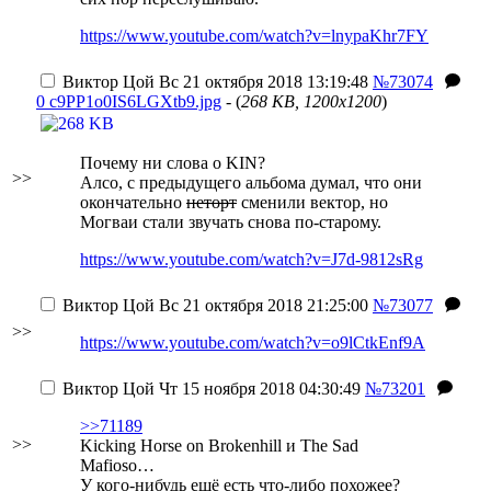
https://www.youtube.com/watch?v=lnypaKhr7FY
Виктор Цой
Вс 21 октября 2018 13:19:48
№73074
0 c9PP1o0IS6LGXtb9.jpg
- (
268 KB, 1200x1200
)
Почему ни слова о KIN?
>>
Алсо, с предыдущего альбома думал, что они
окончательно
неторт
сменили вектор, но
Могваи стали звучать снова по-старому.
https://www.youtube.com/watch?v=J7d-9812sRg
Виктор Цой
Вс 21 октября 2018 21:25:00
№73077
>>
https://www.youtube.com/watch?v=o9lCtkEnf9A
Виктор Цой
Чт 15 ноября 2018 04:30:49
№73201
>>71189
>>
Kicking Horse on Brokenhill и The Sad
Mafioso…
У кого-нибудь ещё есть что-либо похожее?