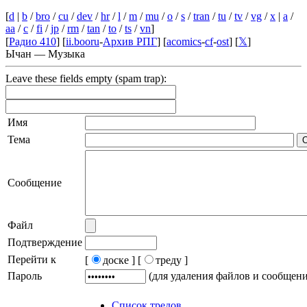
[
d
|
b
/
bro
/
cu
/
dev
/
hr
/
l
/
m
/
mu
/
o
/
s
/
tran
/
tu
/
tv
/
vg
/
x
|
a
/
aa
/
c
/
fi
/
jp
/
rm
/
tan
/
to
/
ts
/
vn
]
[
Радио 410
] [
ii.booru
-
Архив РПГ
] [
acomics
-
cf
-
ost
] [
𝕏
]
Ычан — Музыка
Leave these fields empty (spam trap):
Имя
Тема
Сообщение
Файл
Подтверждение
Перейти к
[
доске ]
[
треду ]
Пароль
(для удаления файлов и сообщен
Список тредов