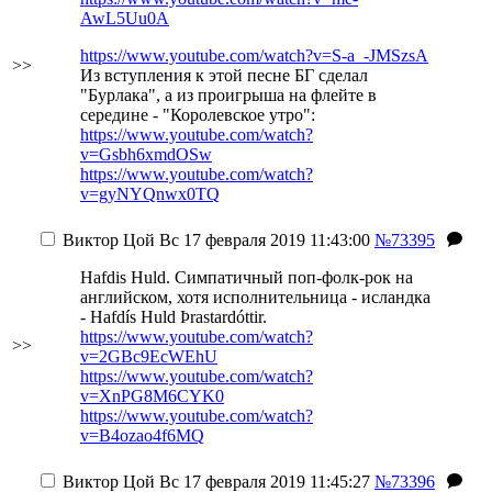
AwL5Uu0A
https://www.youtube.com/watch?v=S-a_-JMSzsA
>>
Из вступления к этой песне БГ сделал
"Бурлака", а из проигрыша на флейте в
середине - "Королевское утро":
https://www.youtube.com/watch?
v=Gsbh6xmdOSw
https://www.youtube.com/watch?
v=gyNYQnwx0TQ
Виктор Цой
Вс 17 февраля 2019 11:43:00
№73395
Hafdis Huld. Симпатичный поп-фолк-рок на
английском, хотя исполнительница - исландка
- Hafdís Huld Þrastardóttir.
https://www.youtube.com/watch?
>>
v=2GBc9EcWEhU
https://www.youtube.com/watch?
v=XnPG8M6CYK0
https://www.youtube.com/watch?
v=B4ozao4f6MQ
Виктор Цой
Вс 17 февраля 2019 11:45:27
№73396