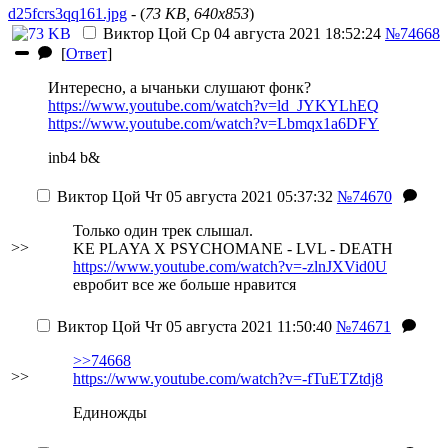
d25fcrs3qq161.jpg
- (
73 KB, 640x853
)
Виктор Цой
Ср 04 августа 2021 18:52:24
№74668
[
Ответ
]
Интересно, а ычаньки слушают фонк?
https://www.youtube.com/watch?v=ld_JYKYLhEQ
https://www.youtube.com/watch?v=Lbmqx1a6DFY
inb4 b&
Виктор Цой
Чт 05 августа 2021 05:37:32
№74670
Только один трек слышал.
>>
KE PLAYA X PSYCHOMANE - LVL - DEATH
https://www.youtube.com/watch?v=-zlnJXVid0U
евробит все же больше нравится
Виктор Цой
Чт 05 августа 2021 11:50:40
№74671
>>74668
>>
https://www.youtube.com/watch?v=-fTuETZtdj8
Единожды