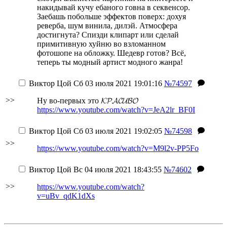
накидывай кучу ебаного говна в секвенсор.
Заебашь побольше эффектов поверх: дохуя
реверба, шум винила, дилэй. Атмосфера
достигнута? Спизди клипарт или сделай
примитивную хуйню во взломанном
фотошопе на обложку. Шедевр готов? Всё,
теперь ты модный артист модного жанра!
Виктор Цой
Сб 03 июля 2021 19:01:16
№74597
>>
Ну во-первых это 𝓚𝓟𝓐𝓒𝓤𝓑𝓞
https://www.youtube.com/watch?v=JeA2lr_BF0I
Виктор Цой
Сб 03 июля 2021 19:02:05
№74598
>>
https://www.youtube.com/watch?v=M9l2v-PP5Fo
Виктор Цой
Вс 04 июля 2021 18:43:55
№74602
>>
https://www.youtube.com/watch?
v=uBv_qdK1dXs