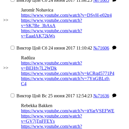
Виктор Цой
Сб 24 июня 2017 11:08:25
№71605
Jaromír Nohavica
https://www.youtube.com/watch?v=DSvH-e02tr4
>>
https://www.youtube.com/watch?
v=SK7Be_3bAxA
https://www.youtube.com/watch?
v=EaadAK72kWs
Виктор Цой
Сб 24 июня 2017 11:10:42
№71606
Radůza
https://www.youtube.com/watch?
>>
v=BEHfv7L2WDk
https://www.youtube.com/watch?v=kCRqd5771P4
https://www.youtube.com/watch?v=7YnGBLs9-
C4
Виктор Цой
Вс 25 июня 2017 12:54:23
№71636
Rebekka Bakken
https://www.youtube.com/watch?v=itYarVSEFWE
https://www.youtube.com/watch?
v=GV7jTnFFEYs
https://www.youtube.com/watch?