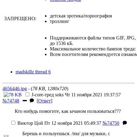
детская эротика/порнография
ЗАПРЕЩЕНО:
троллинг
Поддерживаются файлы типов GIF, JPG
до 1536 кБ.
Максимальное количество бампов треда: 
Всем посетителям рекомендуется ознако
madskillz thread 6
4656446.jpg
- (
78 KB, 1280x720
)
J-core-тред
soks
Чт 11 ноября 2021 19:37:57
№74748
[
Ответ
]
Кто нибудь помогите, как ычаном пользоваться???
Виктор Цой
Пт 12 ноября 2021 05:49:37
№74750
Берешь и пользуешься. /mu/ для музыки, с
>>