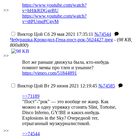
https://www.youtube.com/watch?
>>
v=hHikRDGgrBU
https://www.youtube.com/watch?
v=dtPUmqPCgvM
Виктор Цой
Сб 29 мая 2021 17:35:11
№74544
Чебурашка-Крокодил-Гена-пост-рок-5624427.jpeg
- (
98 KB,
800x800
)
>>
Вот же раньше движуха была, кто-нибудь
помнит мемы про тлен и уныние?
https://vimeo.com/51844891
Виктор Цой
Вт 29 июня 2021 12:19:45
№74585
>>71189
"Пост"-"рок" — это вообще не жанр. Как
можно в одну упряжку сгонять Slint, Tortoise,
Disco Inferno, GY!BE и каких-нибудь
Explosions in the Sky? Очередной тег,
отрыганный музжурналистикой.
>>
>>74544