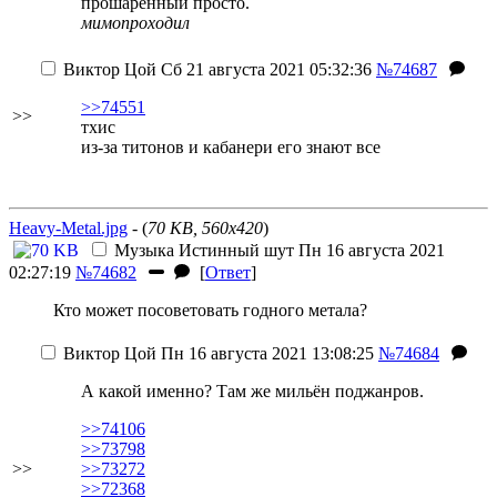
прошаренный просто.
мимопроходил
Виктор Цой
Сб 21 августа 2021 05:32:36
№74687
>>74551
>>
тхис
из-за титонов и кабанери его знают все
Heavy-Metal.jpg
- (
70 KB, 560x420
)
Музыка
Истинный шут
Пн 16 августа 2021
02:27:19
№74682
[
Ответ
]
Кто может посоветовать годного метала?
Виктор Цой
Пн 16 августа 2021 13:08:25
№74684
А какой именно? Там же мильён поджанров.
>>74106
>>73798
>>
>>73272
>>72368