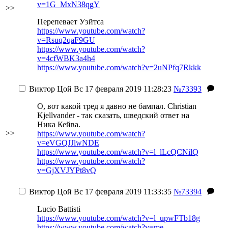
v=1G_MxN38qgY
>>
Перепевает Уэйтса
https://www.youtube.com/watch?
v=Rsuq2qaF9GU
https://www.youtube.com/watch?
v=4cfWBK3a4h4
https://www.youtube.com/watch?v=2uNPfq7Rkkk
Виктор Цой
Вс 17 февраля 2019 11:28:23
№73393
О, вот какой тред я давно не бампал. Christian
Kjellvander - так сказать, шведский ответ на
Ника Кейва.
>>
https://www.youtube.com/watch?
v=eVGQJJlwNDE
https://www.youtube.com/watch?v=l_lLcQCNilQ
https://www.youtube.com/watch?
v=GjXVJYPt8vQ
Виктор Цой
Вс 17 февраля 2019 11:33:35
№73394
Lucio Battisti
https://www.youtube.com/watch?v=l_upwFTb18g
https://www.youtube.com/watch?v=me-