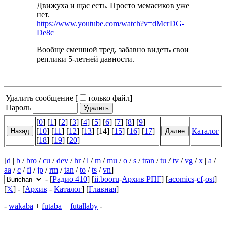
Движуха и щас есть. Просто мемасиков уже
нет.
https://www.youtube.com/watch?v=dMcrDG-
De8c
Вообще смешной тред, забавно видеть свои
реплики 5-летней давности.
Удалить сообщение [
только файл
]
Пароль
[
0
] [
1
] [
2
] [
3
] [
4
] [
5
] [
6
] [
7
] [
8
] [
9
]
[
10
] [
11
] [
12
] [
13
] [14] [
15
] [
16
] [
17
]
Каталог
[
18
] [
19
] [
20
]
[
d
|
b
/
bro
/
cu
/
dev
/
hr
/
l
/
m
/
mu
/
o
/
s
/
tran
/
tu
/
tv
/
vg
/
x
|
a
/
aa
/
c
/
fi
/
jp
/
rm
/
tan
/
to
/
ts
/
vn
]
- [
Радио 410
] [
ii.booru
-
Архив РПГ
] [
acomics
-
cf
-
ost
]
[
𝕏
] - [
Архив
-
Каталог
] [
Главная
]
-
wakaba
+
futaba
+
futallaby
-