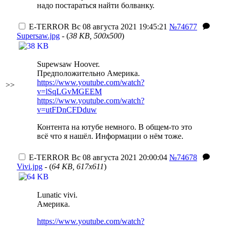
надо постараться найти болванку.
E-TERROR
Вс 08 августа 2021 19:45:21
№74677
Supersaw.jpg
- (
38 KB, 500x500
)
Supewsaw Hoover.
Предположительно Америка.
https://www.youtube.com/watch?
>>
v=lSqLGvMGEEM
https://www.youtube.com/watch?
v=utFDnCFDduw
Контента на ютубе немного.
В общем-то это
всё что я нашёл
. Информации о нём тоже.
E-TERROR
Вс 08 августа 2021 20:00:04
№74678
Vivi.jpg
- (
64 KB, 617x611
)
Lunatic vivi.
Америка.
https://www.youtube.com/watch?