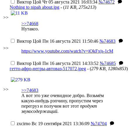
Виктор Цой
Чт 05 августа 2021 16:03:34
№74672
Nothing to nipah about.jpg
- (
11 KB, 275x213
)
>>
>>74668
Нутакоэ.
Виктор Цой
Пн 16 августа 2021 11:50:46
№74683
>>
https://www.youtube.com/watch?v=iOkFxjs-1cM
Виктор Цой
Пн 16 августа 2021 14:33:52
№74685
гетто-афро-негры-автоваз-517072.jpeg
- (
279 KB, 1280x853
)
>>
>>74683
А вот это уже очевидное добро. Возьмём
какую-нибудь рэпчину, пропустим через
перегруз и получим вот этот
продукт
звукосодержащий
.
zxcirno
Вс 19 сентября 2021 13:36:09
№74704