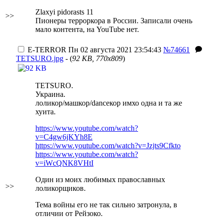
Zlaxyi pidorasts 11
>>
Пионеры терроркора в России. Записали очень
мало контента, на YouTube нет.
E-TERROR
Пн 02 августа 2021 23:54:43
№74661
TETSURO.jpg
- (
92 KB, 770x809
)
TETSURO.
Украина.
лоликор/машкор/danceкор
имхо одна и та же
хуита
.
https://www.youtube.com/watch?
v=C4gw6jKYh8E
https://www.youtube.com/watch?v=Jzjts9Cfkto
https://www.youtube.com/watch?
v=iWcQNK8VHtI
Один из моих любимых
православных
>>
лоликорщиков.
Тема войны его не так сильно затронула, в
отличии от Рейзоко.