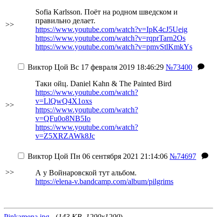
Sofia Karlsson. Поёт на родном шведском и
правильно делает.
>>
https://www.youtube.com/watch?v=IpK4cJ5Ueig
https://www.youtube.com/watch?v=rqprTarn2Os
https://www.youtube.com/watch?v=pmvStlKmkYs
Виктор Цой
Вс 17 февраля 2019 18:46:29
№73400
Таки ойц. Daniel Kahn & The Painted Bird
https://www.youtube.com/watch?
v=LlQwQ4X1oxs
>>
https://www.youtube.com/watch?
v=QFu0o8NB5Io
https://www.youtube.com/watch?
v=Z5XRZAWk8Jc
Виктор Цой
Пн 06 сентября 2021 21:14:06
№74697
>>
А у Войнаровской тут альбом.
https://elena-v.bandcamp.com/album/pilgrims
Pinkamena.jpg
- (
143 KB, 1200x1200
)