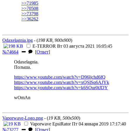
>>71985
>>70508
>>73798
>>36262
Odaxelagnia.jpg
- (
198 KB, 900x900
)
E-TERROR
Вт 03 августа 2021 16:05:45
№74664
[
Ответ
]
Odaxelagnia.
Польша.
https://www.youtube.com/watch?v=D96ljchd6fQ
https://www.youtube.com/watch?v=xQSlSq6AJYk
https://www.youtube.com/watch?v=k6SOur0tJDY
wOmAn
Vaporwave-Logo.png
- (
19 KB, 500x500
)
Vaporwave
EpsiRator
Пт 04 января 2019 17:17:40
№73277
[
Ответ
]