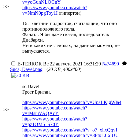
v=yoGunNLOCnY
>>
https://www.youtube.com/watch?
v=NmN0pgToy1I
(гипертон)
16-17летний подросток, считающий, что оно
противоположного пола.
Фанат... Я бы даже сказал, последователь
Диабархи.
Ни в каких нетлейблах, на данный момент, не
выпускается.
E-TERROR
Вс 22 августа 2021 16:31:29
№74690
Suca, Dave!.png
- (
20 KB, 400x400
)
sc.Dave!
Греат Британ.
https://www.youtube.com/watch?v=UpaLKjgWla4
https://www.youtube.com/watch?
>>
v=rMsiuVAQAcY
https://www.youtube.com/watch?
v=pz1OM5_S7dY
https://www.youtube.com/watch?v=o7_xiixQqvI
https://www.youtube.com/watch?v=8FtpLJ-6IUU