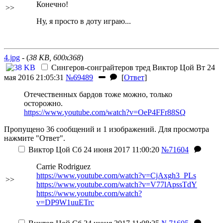
Конечно!
>>
Ну, я просто в доту играю...
4.jpg
- (
38 KB, 600x368
)
Сингеров-сонграйтеров тред
Виктор Цой
Вт 24
мая 2016 21:05:31
№69489
[
Ответ
]
Отечественных бардов тоже можно, только
осторожно.
https://www.youtube.com/watch?v=OeP4FFr88SQ
Пропущено 36 сообщений и 1 изображений. Для просмотра
нажмите "Ответ".
Виктор Цой
Сб 24 июня 2017 11:00:20
№71604
Carrie Rodriguez
https://www.youtube.com/watch?v=CjAxgh3_PLs
>>
https://www.youtube.com/watch?v=V77lApssTdY
https://www.youtube.com/watch?
v=DP9W1uuETrc