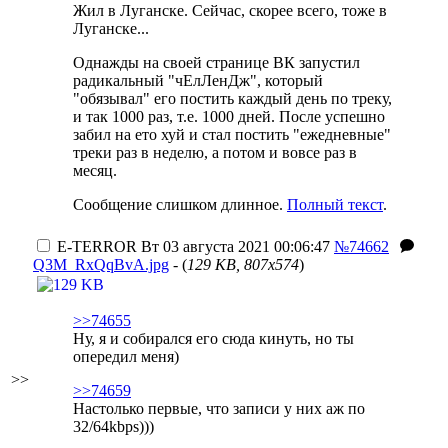
Жил в Луганске. Сейчас, скорее всего, тоже в
Луганске...
Однажды на своей странице ВК запустил
радикальный "чЕлЛенДж", который
"обязывал" его постить каждый день по треку,
и так 1000 раз, т.е. 1000 дней.
После успешно
забил на ето хуй и стал постить "ежедневные"
треки раз в неделю, а потом и вовсе раз в
месяц.
Сообщение слишком длинное.
Полный текст
.
E-TERROR
Вт 03 августа 2021 00:06:47
№74662
Q3M_RxQqBvA.jpg
- (
129 KB, 807x574
)
>>74655
Ну, я и собирался его сюда кинуть, но ты
опередил меня)
>>
>>74659
Настолько первые, что записи у них аж по
32/64kbps)))
.