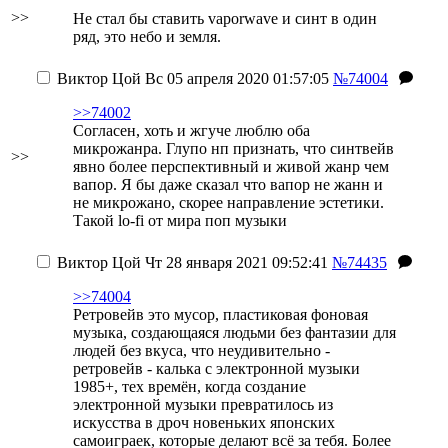
>>
Не стал бы ставить vaporwave и синт в один
ряд, это небо и земля.
Виктор Цой
Вс 05 апреля 2020 01:57:05
№74004
>>74002
Согласен, хоть и жгуче люблю оба
микрожанра. Глупо нп признать, что синтвейв
>>
явно более перспективный и живой жанр чем
вапор. Я бы даже сказал что вапор не жанн и
не микрожано, скорее направление эстетики.
Такой lo-fi от мира поп музыки
Виктор Цой
Чт 28 января 2021 09:52:41
№74435
>>74004
Ретровейв это мусор, пластиковая фоновая
музыка, создающаяся людьми без фантазии для
людей без вкуса, что неудивительно -
ретровейв - калька с электронной музыки
1985+, тех времён, когда создание
электронной музыки превратилось из
искусства в дроч новеньких японских
самоиграек, которые делают всё за тебя. Более