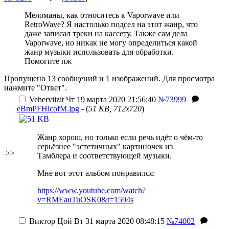
Меломаны, как относитесь к Vaporwave или
RetroWave? Я настолько подсел на этот жанр, что
даже записал треки на кассету. Также сам дела
Vaporwave, но никак не могу определиться какой
жанр музыки использовать для обработки.
Помогите пж
Пропущено 13 сообщений и 1 изображений. Для просмотра
нажмите "Ответ".
Veherviizit
Чт 19 марта 2020 21:56:40
№73999
eBmPFHicofM.jpg
- (
51 KB, 712x720
)
Жанр хорош, но только если речь идёт о чём-то
серьёзнее "эстетичных" картиночек из
>>
Тамблера и соответствующей музыки.
Мне вот этот альбом понравился:
https://www.youtube.com/watch?
v=RMEauTuOSK0&t=1594s
Виктор Цой
Вт 31 марта 2020 08:48:15
№74002