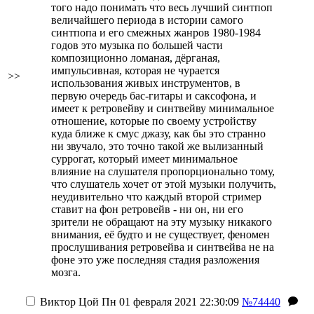
того надо понимать что весь лучший синтпоп
величайшего периода в истории самого
синтпопа и его смежных жанров 1980-1984
годов это музыка по большей части
композиционно ломаная, дёрганая,
импульсивная, которая не чурается
>>
использования живых инструментов, в
первую очередь бас-гитары и саксофона, и
имеет к ретровейву и синтвейву минимальное
отношение, которые по своему устройству
куда ближе к смус джазу, как бы это странно
ни звучало, это точно такой же вылизанный
суррогат, который имеет минимальное
влияние на слушателя пропорционально тому,
что слушатель хочет от этой музыки получить,
неудивительно что каждый второй стример
ставит на фон ретровейв - ни он, ни его
зрители не обращают на эту музыку никакого
внимания, её будто и не существует, феномен
прослушивания ретровейва и синтвейва не на
фоне это уже последняя стадия разложения
мозга.
Виктор Цой
Пн 01 февраля 2021 22:30:09
№74440