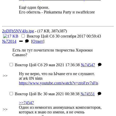
Ещё один брони.
Его обитель - Pinkamena Party и swaffelcore
2oDFb5NV4Jo.jpg
- (
17 KB, 387x387
)
Виктор Цой
Сб 30 сентября 2017 00:59:43
№72014
[
Ответ
]
Есть ли тут почитатели творчества Хироюки
Савано?
Виктор Цой
Сб 29 мая 2021 17:36:38
№74547
Ну не верю, что на Ычане его не слушают.
>>
ətˈæk 0N tάɪtn
https://www.youtube.com/watch?v=zroFzv7sFis
Виктор Цой
Вс 30 мая 2021 00:38:38
№74551
>>74547
Один из немногих анимушных композиторов,
>>
которых я знаю по имени, я не очень