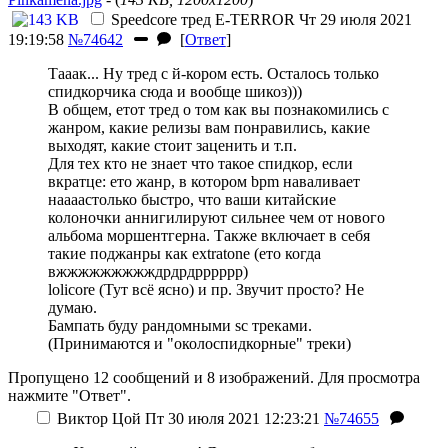
Speedcore тред
E-TERROR
Чт 29 июля 2021
19:19:58
№74642
[
Ответ
]
Тааак... Ну тред с й-кором есть. Осталось только
спидкорчика сюда и вообще шикоз)))
В общем, етот тред о том как вы познакомились с
жанром, какие релизы вам понравились, какие
выходят, какие стоит заценить и т.п.
Для тех кто не знает что такое спидкор, если
вкратце: ето жанр, в котором bpm наваливает
наааастолько быстро, что ваши китайские
колоночки аннигилируют сильнее чем от нового
альбома моршентгерна. Также включает в себя
такие поджанры как extratone
(ето когда
вжжжжжжжжждрдрдрррррр)
lolicore
(Тут всё ясно)
и пр. Звучит просто? Не
думаю.
Бампать буду рандомными sc треками.
(Принимаются и "околоспидкорные" треки)
Пропущено 12 сообщений и 8 изображений. Для просмотра
нажмите "Ответ".
Виктор Цой
Пт 30 июля 2021 12:23:21
№74655