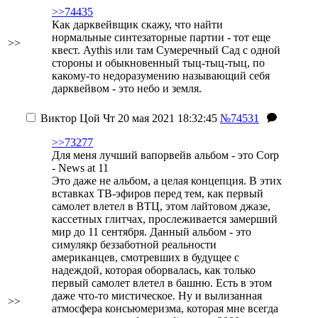
>>74435
Как дарквейвщик скажу, что найти
нормальные синтезаторные партии - тот еще
>>
квест. Aythis или там Сумеречный Сад с одной
стороны и обыкновенный тыц-тыц-тыц, по
какому-то недоразумению называющий себя
дарквейвом - это небо и земля.
Виктор Цой
Чт 20 мая 2021 18:32:45
№74531
>>73277
Для меня лучший вапорвейв альбом - это Corp
- News at 11
Это даже не альбом, а целая концепция. В этих
вставках ТВ-эфиров перед тем, как первый
самолет влетел в ВТЦ, этом лайтовом джазе,
кассетных глитчах, прослеживается замерший
мир до 11 сентября. Данный альбом - это
симулякр беззаботной реальности
американцев, смотревших в будущее с
надеждой, которая оборвалась, как только
первый самолет влетел в башню. Есть в этом
даже что-то мистическое. Ну и вылизанная
>>
атмосфера консьюмеризма, которая мне всегда