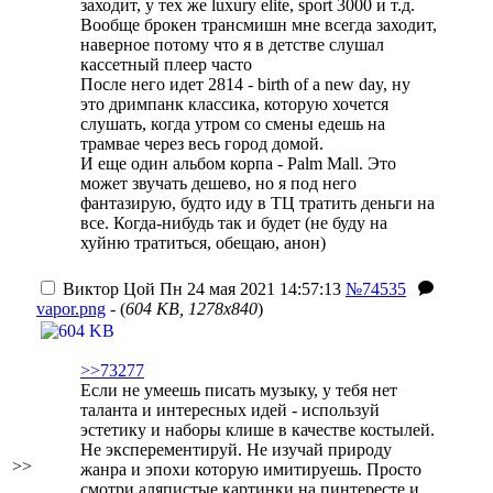
заходит, у тех же luxury elite, sport 3000 и т.д.
Вообще брокен трансмишн мне всегда заходит,
наверное потому что я в детстве слушал
кассетный плеер часто
После него идет 2814 - birth of a new day, ну
это дримпанк классика, которую хочется
слушать, когда утром со смены едешь на
трамвае через весь город домой.
И еще один альбом корпа - Palm Mall. Это
может звучать дешево, но я под него
фантазирую, будто иду в ТЦ тратить деньги на
все. Когда-нибудь так и будет (не буду на
хуйню тратиться, обещаю, анон)
Виктор Цой
Пн 24 мая 2021 14:57:13
№74535
vapor.png
- (
604 KB, 1278x840
)
>>73277
Если не умеешь писать музыку, у тебя нет
таланта и интересных идей - используй
эстетику и наборы клише в качестве костылей.
Не эксперементируй. Не изучай природу
>>
жанра и эпохи которую имитируешь. Просто
смотри аляпистые картинки на пинтересте и