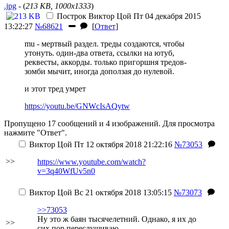
.jpg
- (
213 KB, 1000x1333
)
Построк
Виктор Цой
Пт 04 декабря 2015
13:22:27
№68621
[
Ответ
]
mu - мертвый раздел. треды создаются, чтобы
утонуть. один-два ответа, ссылки на ютуб,
реквесты, аккорды. только пригоршня тредов-
зомби мычит, иногда доползая до нулевой.
и этот тред умрет
https://youtu.be/GNWcIsAQytw
Пропущено 17 сообщений и 4 изображений. Для просмотра
нажмите "Ответ".
Виктор Цой
Пт 12 октября 2018 21:22:16
№73053
>>
https://www.youtube.com/watch?
v=3q40WfUv5n0
Виктор Цой
Вс 21 октября 2018 13:05:15
№73073
>>73053
Ну это ж баян тысячелетний. Однако, я их до
>>
сих пор переслушиваю.