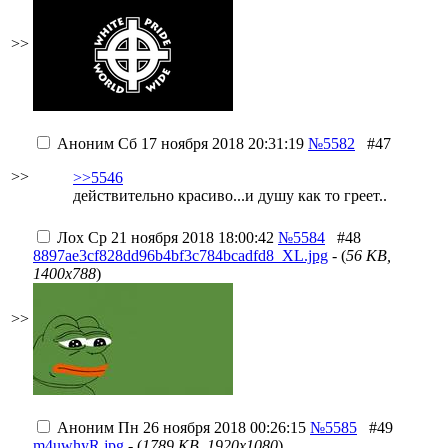
>>
Аноним
Сб 17 ноября 2018 20:31:19
№5582
#47
>>
>>5546
действительно красиво...и душу как то греет..
Лох
Ср 21 ноября 2018 18:00:42
№5584
#48
8897ae3cf828dd96b4bf3c784bcadfd8_XL.jpg
- (
56 KB,
1400x788
)
>>
Аноним
Пн 26 ноября 2018 00:26:15
№5585
#49
m4uwhyR.jpg
- (
1789 KB, 1920x1080
)