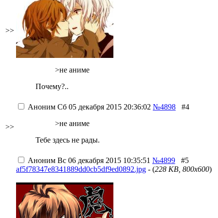
>>
>не аниме
Почему?..
Аноним
Сб 05 декабря 2015 20:36:02
№4898
#4
>не аниме
>>
Тебе здесь не рады.
Аноним
Вс 06 декабря 2015 10:35:51
№4899
#5
af5f78347e8341889dd0cb5df9ed0892.jpg
- (
228 KB, 800x600
)