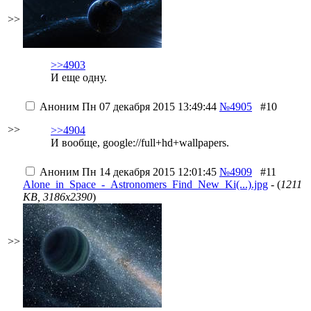
>>
>>4903
И еще одну.
Аноним
Пн 07 декабря 2015 13:49:44
№4905
#10
>>
>>4904
И вообще, google://full+hd+wallpapers.
Аноним
Пн 14 декабря 2015 12:01:45
№4909
#11
Alone_in_Space_-_Astronomers_Find_New_Ki(...).jpg
- (
1211
KB, 3186x2390
)
>>