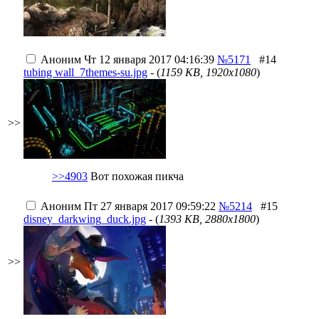
Аноним
Чт 12 января 2017 04:16:39
№5171
#14
tubing wall_7themes-su.jpg
- (
1159 KB, 1920x1080
)
>>
>>4903
Вот похожая пикча
Аноним
Пт 27 января 2017 09:59:22
№5214
#15
disney_darkwing_duck.jpg
- (
1393 KB, 2880x1800
)
>>