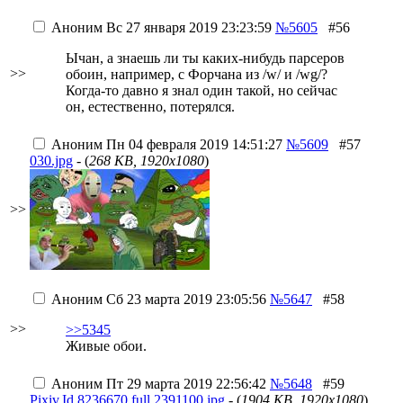
Аноним
Вс 27 января 2019 23:23:59
№5605
#56
Ычан, а знаешь ли ты каких-нибудь парсеров
>>
обоин, например, с Форчана из /w/ и /wg/?
Когда-то давно я знал один такой, но сейчас
он, естественно, потерялся.
Аноним
Пн 04 февраля 2019 14:51:27
№5609
#57
030.jpg
- (
268 KB, 1920x1080
)
>>
Аноним
Сб 23 марта 2019 23:05:56
№5647
#58
>>
>>5345
Живые обои.
Аноним
Пт 29 марта 2019 22:56:42
№5648
#59
Pixiv.Id.8236670.full.2391100.jpg
- (
1904 KB, 1920x1080
)