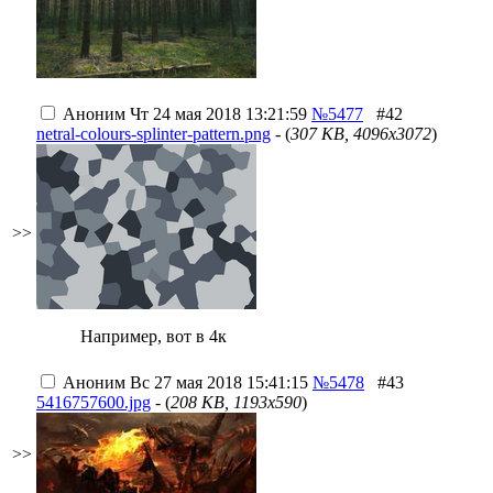
Аноним
Чт 24 мая 2018 13:21:59
№5477
#42
netral-colours-splinter-pattern.png
- (
307 KB, 4096x3072
)
>>
Например, вот в 4к
Аноним
Вс 27 мая 2018 15:41:15
№5478
#43
5416757600.jpg
- (
208 KB, 1193x590
)
>>