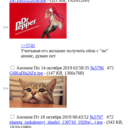
1471003312058.jpg
- (
321 KB, 1920x1200
)
>>
>>5741
Учитывая его желание получить обои с "не"
аниме, думаю нет
Аноним
Пн 14 октября 2019 02:58:35
№5796
#71
G6KqDla2tZg.jpg
- (
147 KB, 1366x768
)
>>
Аноним
Пт 18 октября 2019 00:43:52
№5797
#72
planeta_raskalennyj_zharkij_130716_1920x(...).jpg
- (
543 KB,
1920x1080
)