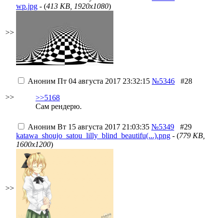
wp.jpg
- (
413 KB, 1920x1080
)
>>
Аноним
Пт 04 августа 2017 23:32:15
№5346
#28
>>
>>5168
Сам рендерю.
Аноним
Вт 15 августа 2017 21:03:35
№5349
#29
katawa_shoujo_satou_lilly_blind_beautifu(...).png
- (
779 KB,
1600x1200
)
>>