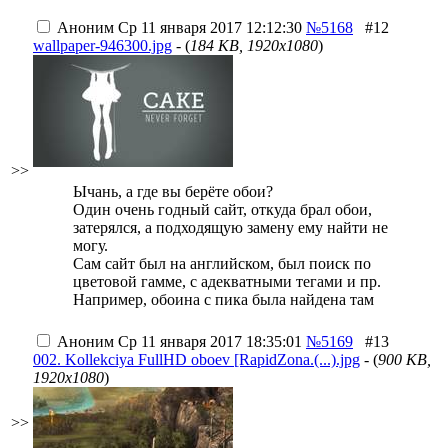
Аноним
Ср 11 января 2017 12:12:30
№5168
#12
wallpaper-946300.jpg
- (
184 KB, 1920x1080
)
>>
Ычань, а где вы берёте обои?
Один очень годный сайт, откуда брал обои,
затерялся, а подходящую замену ему найти не
могу.
Сам сайт был на английском, был поиск по
цветовой гамме, с адекватными тегами и пр.
Например, обоина с пика была найдена там
Аноним
Ср 11 января 2017 18:35:01
№5169
#13
002. Kollekciya FullHD oboev [RapidZona.(...).jpg
- (
900 KB,
1920x1080
)
>>