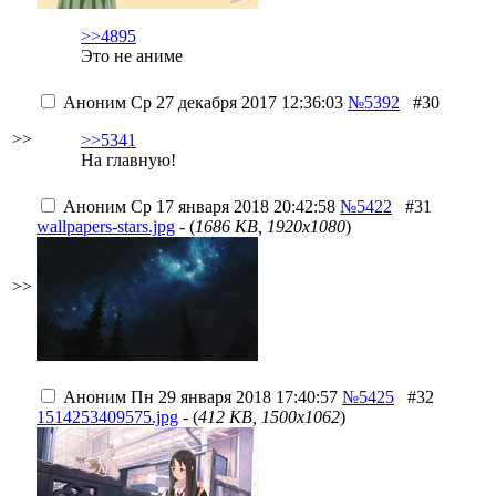
>>4895
Это не аниме
Аноним
Ср 27 декабря 2017 12:36:03
№5392
#30
>>
>>5341
На главную!
Аноним
Ср 17 января 2018 20:42:58
№5422
#31
wallpapers-stars.jpg
- (
1686 KB, 1920x1080
)
>>
Аноним
Пн 29 января 2018 17:40:57
№5425
#32
1514253409575.jpg
- (
412 KB, 1500x1062
)