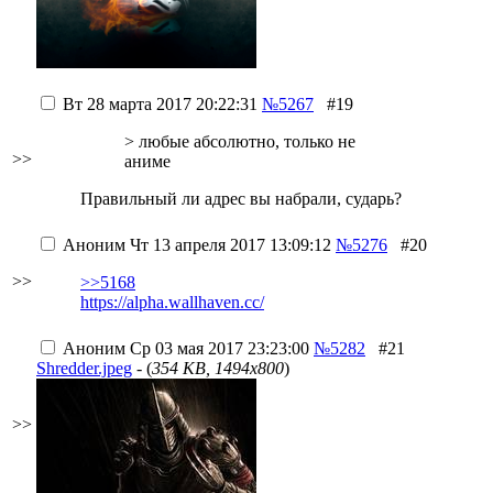
Вт 28 марта 2017 20:22:31
№5267
#19
> любые абсолютно, только не
>>
аниме
Правильный ли адрес вы набрали, сударь?
Аноним
Чт 13 апреля 2017 13:09:12
№5276
#20
>>
>>5168
https://alpha.wallhaven.cc/
Аноним
Ср 03 мая 2017 23:23:00
№5282
#21
Shredder.jpeg
- (
354 KB, 1494x800
)
>>