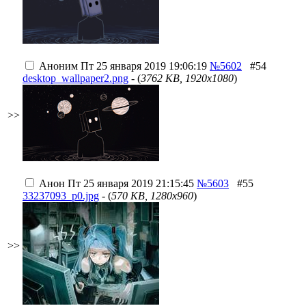
Аноним
Пт 25 января 2019 19:06:19
№5602
#54
desktop_wallpaper2.png
- (
3762 KB, 1920x1080
)
>>
Анон
Пт 25 января 2019 21:15:45
№5603
#55
33237093_p0.jpg
- (
570 KB, 1280x960
)
>>