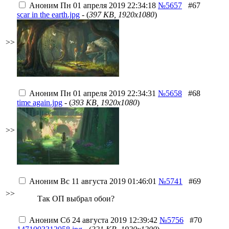
Аноним
Пн 01 апреля 2019 22:34:18
№5657
#67
scar in the earth.jpg
- (
397 KB, 1920x1080
)
>>
Аноним
Пн 01 апреля 2019 22:34:31
№5658
#68
time again.jpg
- (
393 KB, 1920x1080
)
>>
Аноним
Вс 11 августа 2019 01:46:01
№5741
#69
>>
Так ОП выбрал обои?
Аноним
Сб 24 августа 2019 12:39:42
№5756
#70