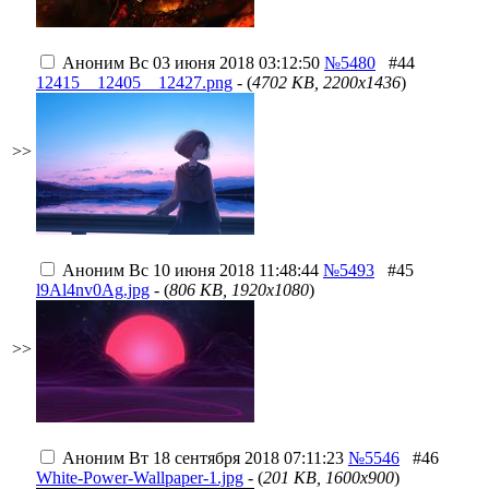
Аноним
Вс 03 июня 2018 03:12:50
№5480
#44
12415__12405__12427.png
- (
4702 KB, 2200x1436
)
>>
Аноним
Вс 10 июня 2018 11:48:44
№5493
#45
l9Al4nv0Ag.jpg
- (
806 KB, 1920x1080
)
>>
Аноним
Вт 18 сентября 2018 07:11:23
№5546
#46
White-Power-Wallpaper-1.jpg
- (
201 KB, 1600x900
)