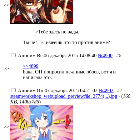
>>
>Тебе здесь не рады.
Ты чё? Ты имеешь что-то против аниме?
Аноним
Вс 06 декабря 2015 14:08:40
№4900
#6
>>4899
>>
Бака, ОП попросил не-аниме обоев, вот я и
написала это.
Аноним
Пн 07 декабря 2015 04:21:02
№4902
#7
steamworkshop_webupload_previewfile_2774(...).jpg
- (
160
KB, 1400x785
)
>>