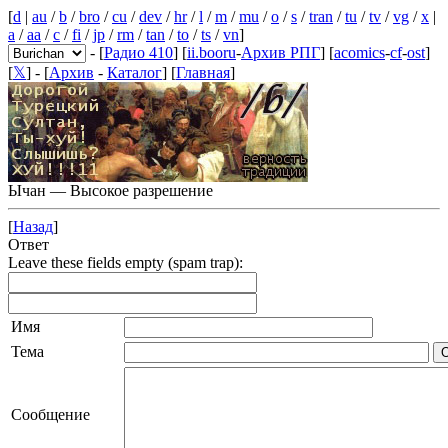
[
d
|
au
/
b
/
bro
/
cu
/
dev
/
hr
/
l
/
m
/
mu
/
o
/
s
/
tran
/
tu
/
tv
/
vg
/
x
|
a
/
aa
/
c
/
fi
/
jp
/
rm
/
tan
/
to
/
ts
/
vn
]
- [
Радио 410
] [
ii.booru
-
Архив РПГ
] [
acomics
-
cf
-
ost
]
[
𝕏
] - [
Архив
-
Каталог
] [
Главная
]
Ычан — Высокое разрешение
[
Назад
]
Ответ
Leave these fields empty (spam trap):
Имя
Тема
Сообщение