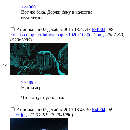
>>4900
Вот же бака. Держи баку в качестве
извинения.
Аноним
Пн 07 декабря 2015 13:47:38
№4903
#8
circuits-computer-hd-wallpaper-1920x1080(...).png
- (
587 KB,
1920x1080
)
>>
>>4895
Например.
Что-то тут пустовато.
Аноним
Пн 07 декабря 2015 13:48:30
№4904
#9
space.jpg
- (
1212 KB, 1920x1080
)