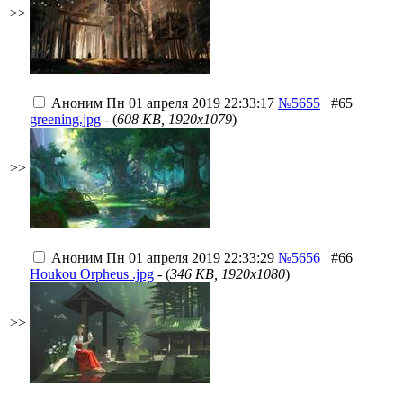
>>
Аноним
Пн 01 апреля 2019 22:33:17
№5655
#65
greening.jpg
- (
608 KB, 1920x1079
)
>>
Аноним
Пн 01 апреля 2019 22:33:29
№5656
#66
Houkou Orpheus .jpg
- (
346 KB, 1920x1080
)
>>