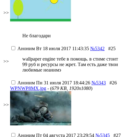
>>
Не благодари
Аноним
Вт 18 июля 2017 11:43:35
№5342
#25
wallpaper engine тебе в помощь. в стиме стоит
>>
99 руб и ресурсы не жрет. Там есть даже твои
любимые неанимэ
Аноним
Пн 31 июля 2017 18:44:26
№5343
#26
WPNWP8MX.jpg
- (
679 KB, 1920x1080
)
>>
Аноним
Пт 04 августа 2017 23:29:54
№5345
#27