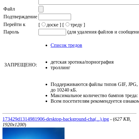
Файл
Подтверждение
Перейти к
[
доске ]
[
треду ]
Пароль
(для удаления файлов и сообщен
Список тредов
детская эротика/порнография
ЗАПРЕЩЕНО:
троллинг
Поддерживаются файлы типов GIF, JPG
до 10240 кБ.
Максимальное количество бампов треда: 
Всем посетителям рекомендуется ознако
173429d1314981906-desktop-background-cha(...).jpg
- (
627 KB,
1920x1200
)