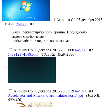
Аноним
Сб 05 декабря 2015
19:31:46
№4895
#1
Ычан, реквестирую обои срочно. Поднадоело
сидеть с дефолтными.
любые абсолютно, только не аниме
Аноним
Сб 05 декабря 2015 20:31:08
№4896
#2
143912374146.png
- (
1053 KB, 1920x1080
)
>>
Аноним
Сб 05 декабря 2015 20:33:19
№4897
#3
Accelerator-and-Misaka-to-aru-majutsu-no(...).jpg
- (
165 KB,
600x420
)