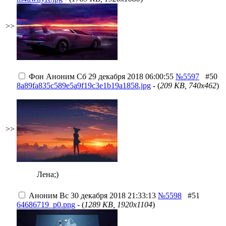
>>
Фон
Аноним
Сб 29 декабря 2018 06:00:55
№5597
#50
8a89fa835c589e5a9f19c3e1b19a1858.jpg
- (
209 KB, 740x462
)
>>
Лена;)
Аноним
Вс 30 декабря 2018 21:33:13
№5598
#51
64686719_p0.png
- (
1289 KB, 1920x1104
)