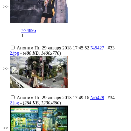
>>
>>4895
1
Аноним
Пн 29 января 2018 17:45:52
№5427
#33
2.jpg
- (
480 KB, 1400x770
)
>>
Аноним
Пн 29 января 2018 17:49:16
№5428
#34
2.jpg
- (
264 KB, 1200x860
)
>>