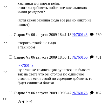
картинка для карты рейд.
>>
стоит ли добавить побольше висельников
и\или рейдеров?
(хотя какая разница сюда все равно никто не
пишет)
Сырно
Чт 06 августа 2009 18:41:13
№760143
#80
>>
второго столба не надо.
а так норм
Сырно
Чт 06 августа 2009 18:53:13
№760166
#81
>>760143
ну а так же композиция рушится, не бывает
>>
так на свете что бы столбы по одиночке
стояли, а если столб по середине добавить то
будет слишком близко.
Сырно
Чт 06 августа 2009 19:03:47
№760176
#82
>>
カイトイ