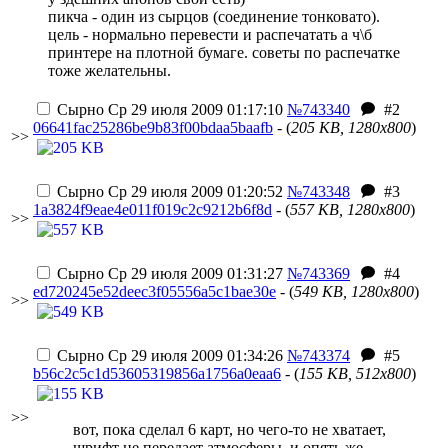
пикча - один из сырцов (соединение тонковато).
цель - нормально перевести и распечатать а ч\б
принтере на плотной бумаге. советы по распечатке
тоже желательны.
Сырно
Ср 29 июля 2009 01:17:10
№743340
#2
06641fac25286be9b83f00bdaa5baafb
- (
205 KB, 1280x800
)
>>
Сырно
Ср 29 июля 2009 01:20:52
№743348
#3
1a3824f9eae4e011f019c2c9212b6f8d
- (
557 KB, 1280x800
)
>>
Сырно
Ср 29 июля 2009 01:31:27
№743369
#4
ed720245e52deec3f05556a5c1bae30e
- (
549 KB, 1280x800
)
>>
Сырно
Ср 29 июля 2009 01:34:26
№743374
#5
b56c2c5c1d53605319856a1756a0eaa6
- (
155 KB, 512x800
)
>>
вот, пока сделал 6 карт, но чего-то не хватает,
шрифт не передает атмосферы. и опять же