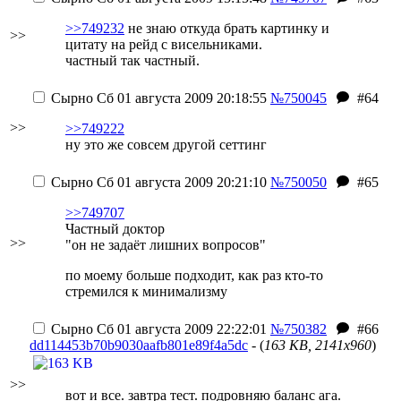
>>749232
не знаю откуда брать картинку и
>>
цитату на рейд с висельниками.
частный так частный.
Сырно
Сб 01 августа 2009 20:18:55
№750045
#64
>>
>>749222
ну это же совсем другой сеттинг
Сырно
Сб 01 августа 2009 20:21:10
№750050
#65
>>749707
Частный доктор
>>
"он не задаёт лишних вопросов"
по моему больше подходит, как раз кто-то
стремился к минимализму
Сырно
Сб 01 августа 2009 22:22:01
№750382
#66
dd114453b70b9030aafb801e89f4a5dc
- (
163 KB, 2141x960
)
>>
вот и все. завтра тест. подровняю баланс ага.