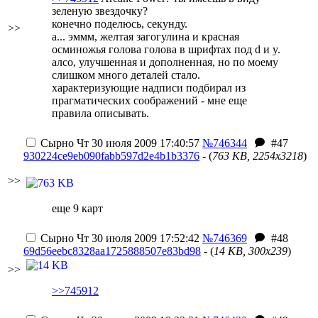
зеленую звездочку?
конечно поделюсь, секунду.
>>
а... эммм, желтая загогулина и красная
осминожья голова голова в шрифтах под d и y.
алсо, улучшенная и дополненная, но по моему
слишком много деталей стало.
характеризующие надписи подбирал из
прагматических соображений - мне еще
правила описывать.
Сырно
Чт 30 июля 2009 17:40:57
№746344
#47
930224ce9eb090fabb597d2e4b1b3376
- (
763 KB, 2254x3218
)
>>
еще 9 карт
Сырно
Чт 30 июля 2009 17:52:42
№746369
#48
69d56eebc8328aa1725888507e83bd98
- (
14 KB, 300x239
)
>>
>>745912