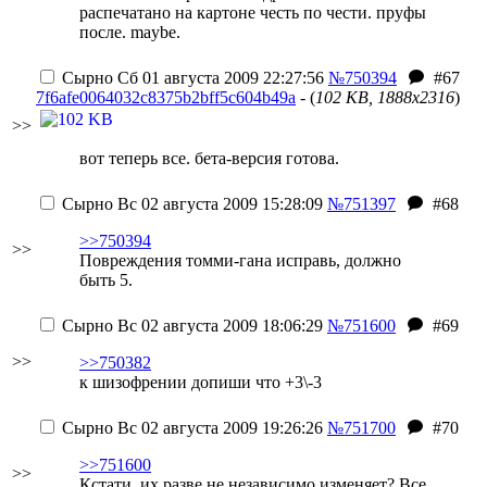
распечатано на картоне честь по чести. пруфы
после. maybe.
Сырно
Сб 01 августа 2009 22:27:56
№750394
#67
7f6afe0064032c8375b2bff5c604b49a
- (
102 KB, 1888x2316
)
>>
вот теперь все. бета-версия готова.
Сырно
Вс 02 августа 2009 15:28:09
№751397
#68
>>750394
>>
Повреждения томми-гана исправь, должно
быть 5.
Сырно
Вс 02 августа 2009 18:06:29
№751600
#69
>>
>>750382
к шизофрении допиши что +3\-3
Сырно
Вс 02 августа 2009 19:26:26
№751700
#70
>>751600
>>
Кстати, их разве не независимо изменяет? Все