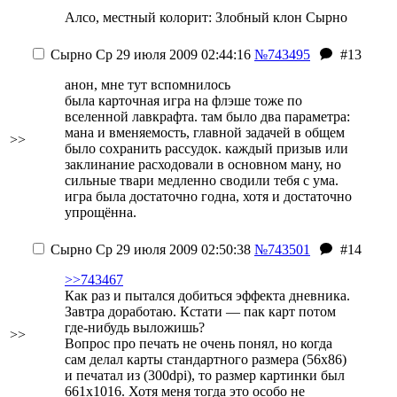
Алсо, местный колорит: Злобный клон Сырно
Сырно
Ср 29 июля 2009 02:44:16
№743495
#13
анон, мне тут вспомнилось
была карточная игра на флэше тоже по
вселенной лавкрафта. там было два параметра:
мана и вменяемость, главной задачей в общем
>>
было сохранить рассудок. каждый призыв или
заклинание расходовали в основном ману, но
сильные твари медленно сводили тебя с ума.
игра была достаточно годна, хотя и достаточно
упрощённа.
Сырно
Ср 29 июля 2009 02:50:38
№743501
#14
>>743467
Как раз и пытался добиться эффекта дневника.
Завтра доработаю. Кстати — пак карт потом
где-нибудь выложишь?
>>
Вопрос про печать не очень понял, но когда
сам делал карты стандартного размера (56х86)
и печатал из (300dpi), то размер картинки был
661х1016. Хотя меня тогда это особо не