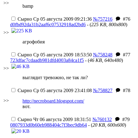
>>
bamp
Сырно
Ср 05 августа 2009 09:21:36
№757216
#76
d0fbd92da31b2aaf6c07532918ad2bd6
- (
225 KB, 800x800
)
>>
агрофобия
Сырно
Ср 05 августа 2009 18:53:50
№758248
#77
723dfac7cdaadb981dfd4003a84ca1f5
- (
46 KB, 640x480
)
>>
выглядит тревожно, не так ли?
Сырно
Ср 05 августа 2009 23:41:08
№758827
#78
>>
http://necroboard.blogspot.com/
вот.
Сырно
Чт 06 августа 2009 18:31:51
№760132
#79
0807933d0b60eb988404c7f3bec9db64
- (
20 KB, 600x600
)