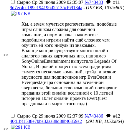
Сырно
Ср 29 июля 2009 02:35:07
№743483
#11
9d7ec4cc189c194196d55135cf69134a
- (
197 KB, 1035x801
)
Хм, а зачем мучаться распечатывать, подобные
игры слишком сложны для обычной
компании, а норм игрока знакомого с
подобными играми найти ещё сложнее чем
обучить ей кого нибудь из знакомых.
В конце концов существуют много онлайн
>>
аналогов таких карточных игр, например
SonyOnlineEntertainment выпустило Legends Of
Norrat; Игровой процесс по всем традициям
+имеется несколько компаний, трэйд, и всякие
вкусности для подписчиков игр EverQuest и
Everquest2(игра основанна на вселенной
эверквеста, большинство компаний повторяют
предания этой онлайн вселенной с 10 летней
историей
10лет онлайн проекта EverQuest
праздновали в марте этого года
)
Сырно
Ср 29 июля 2009 02:37:09
№743486
#12
40d1bf1538e7bba32aa88d88bf6859a2
- (
291 KB, 1152x864
)
>>