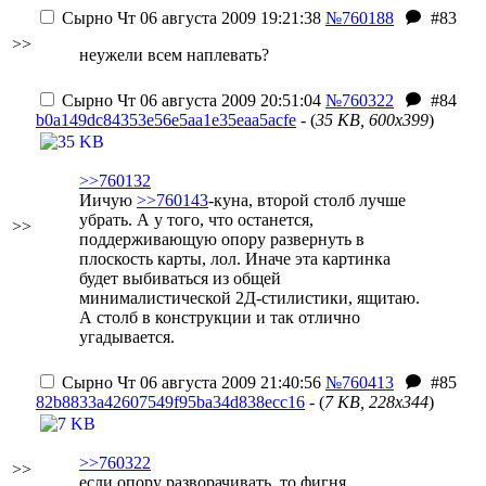
Сырно
Чт 06 августа 2009 19:21:38
№760188
#83
>>
неужели всем наплевать?
Сырно
Чт 06 августа 2009 20:51:04
№760322
#84
b0a149dc84353e56e5aa1e35eaa5acfe
- (
35 KB, 600x399
)
>>760132
Иичую
>>760143
-куна, второй столб лучше
убрать. А у того, что останется,
>>
поддерживающую опору развернуть в
плоскость карты, лол. Иначе эта картинка
будет выбиваться из общей
минималистической 2Д-стилистики, ящитаю.
А столб в конструкции и так отлично
угадывается.
Сырно
Чт 06 августа 2009 21:40:56
№760413
#85
82b8833a42607549f95ba34d838ecc16
- (
7 KB, 228x344
)
>>760322
>>
если опору разворачивать, то фигня