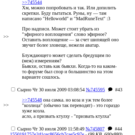
>>745544
Хм, можно попробовать и так. Или допилить
скрепки. Буду пытаться. Руны, ну — там
написано "Helloworld" и "MadRuneText" :3
Про надписи. Может стоит убрать из
"эфирного воплощения" слово эфирное?
>>
Оставить воплощение — за счет шипящей оно
звучит более зловеще, нежели аватар.
Блуждающего может сделать бредущим по
(меж) измерениям?
Бьякхи, оставь как бьякхи. Когда-то на каком-
то форуме был спор и большинство на этом
варианте сошлось.
Сырно
Чт 30 июля 2009 03:08:54
№745595
#43
>>745548
она самка. но коза и уж тем более
>>
"козлица" (обычно так переводят) - это гораздо
хуже козла.
асло, а призвать ктулху - "призвать ктулха"
Сырно
Чт 30 июля 2009 11:58:49
№745807
#44
1550191757e2d1cec8656cb7cae5c97e
- (
99 KB, 600x880
)