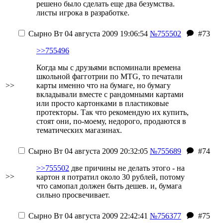
решено было сделать еще два безумства.
листы игрока в разработке.
Сырно
Вт 04 августа 2009 19:06:54
№755502
#73
>>755496
Когда мы с друзьями вспоминали времена
школьной фагготрии по MTG, то печатали
>>
карты именно что на бумаге, но бумагу
вкладывали вместе с рандомными картами
или просто картонками в пластиковые
протекторы. Так что рекомендую их купить,
стоят они, по-моему, недорого, продаются в
тематических магазинах.
Сырно
Вт 04 августа 2009 20:32:05
№755689
#74
>>755502
две причины не делать этого - на
>>
картон я потратил около 30 рублей, потому
что самопал должен быть дешев. и, бумага
сильно просвечивает.
Сырно
Вт 04 августа 2009 22:42:41
№756377
#75