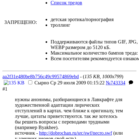
Список тредов
детская эротика/порнография
ЗАПРЕЩЕНО:
троллинг
Поддерживаются файлы типов GIF, JPG
WEBP размером до 5120 кБ.
Максимальное количество бампов треда: 
Всем посетителям рекомендуется ознако
aa2f31e480be8b756c49c99574869ebd
- (
135 KB, 1000x799
)
Сырно
Ср 29 июля 2009 01:15:22
№743334
#1
нужны анонимы, разбирающиеся в Лавкрафте для
художественной адаптации лирических
отступлений в картах. чем ближе к оригиналу, тем
лучше, цитаты приветствуются. так же хотелось
бы решить вопросы с переводами трудными
(например Byakhee).
источник -
http://dobrochan.ru/src/swf/necro.swf
(или
у здешних анонов свой есть)