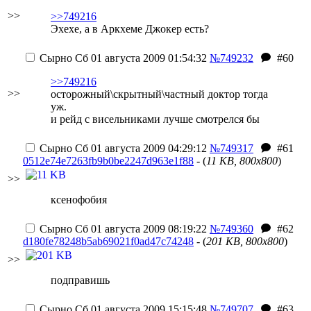
>>
>>749216
Эхехе, а в Аркхеме Джокер есть?
Сырно
Сб 01 августа 2009 01:54:32
№749232
#60
>>749216
>>
осторожный\скрытный\частный доктор тогда
уж.
и рейд с висельниками лучше смотрелся бы
Сырно
Сб 01 августа 2009 04:29:12
№749317
#61
0512e74e7263fb9b0be2247d963e1f88
- (
11 KB, 800x800
)
>>
ксенофобия
Сырно
Сб 01 августа 2009 08:19:22
№749360
#62
d180fe78248b5ab69021f0ad47c74248
- (
201 KB, 800x800
)
>>
подправишь
Сырно
Сб 01 августа 2009 15:15:48
№749707
#63