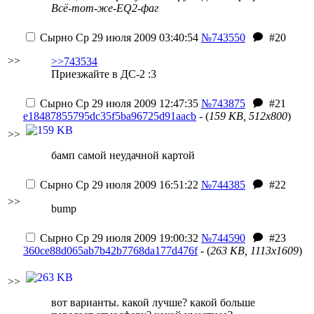
Всё-тот-же-EQ2-фаг
Сырно
Ср 29 июля 2009 03:40:54
№743550
#20
>>
>>743534
Приезжайте в ДС-2 :3
Сырно
Ср 29 июля 2009 12:47:35
№743875
#21
e18487855795dc35f5ba96725d91aacb
- (
159 KB, 512x800
)
>>
бамп самой неудачной картой
Сырно
Ср 29 июля 2009 16:51:22
№744385
#22
>>
bump
Сырно
Ср 29 июля 2009 19:00:32
№744590
#23
360ce88d065ab7b42b7768da177d476f
- (
263 KB, 1113x1609
)
>>
вот варианты. какой лучше? какой больше