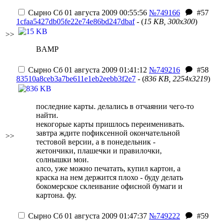
Сырно
Сб 01 августа 2009 00:55:56
№749166
#57
1cfaa5427db05fe22e74e86bd247dbaf
- (
15 KB, 300x300
)
>>
BAMP
Сырно
Сб 01 августа 2009 01:41:12
№749216
#58
83510a8ceb3a7be611e1eb2eebb3f2e7
- (
836 KB, 2254x3219
)
последние карты. делались в отчаянии чего-то
найти.
некогорые карты пришлось переименивать.
завтра ждите пофиксенной окончательной
>>
тестовой версии, а в понедельник -
жетончики, плашечки и правилочки,
солнышки мои.
алсо, уже можно печатать, купил картон, а
краска на нем держится плохо - буду делать
бокомерское склеивание офисной бумаги и
картона. фу.
Сырно
Сб 01 августа 2009 01:47:37
№749222
#59