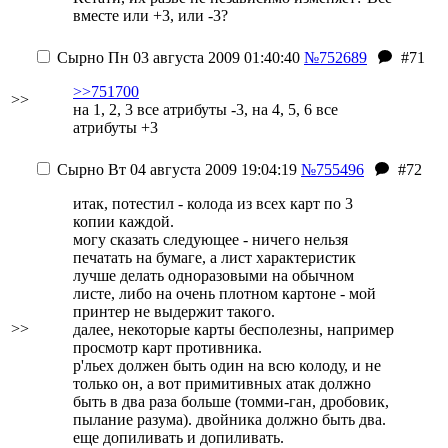
вместе или +3, или -3?
Сырно
Пн 03 августа 2009 01:40:40
№752689
#71
>>751700
>>
на 1, 2, 3 все атрибуты -3, на 4, 5, 6 все
атрибуты +3
Сырно
Вт 04 августа 2009 19:04:19
№755496
#72
итак, потестил - колода из всех карт по 3
копии каждой.
могу сказать следующее - ничего нельзя
печатать на бумаге, а лист характеристик
лучше делать одноразовыми на обычном
листе, либо на очень плотном картоне - мой
принтер не выдержит такого.
>>
далее, некоторые карты бесполезны, например
просмотр карт противника.
р'льех должен быть один на всю колоду, и не
только он, а вот примитивных атак должно
быть в два раза больше (томми-ган, дробовик,
пылание разума). двойника должно быть два.
еще допиливать и допиливать.