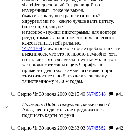
shambler. дословный "шаркающий по
измерениям" - тоже не выход.
бьякхи - как лучше транслитировать?
хирургия ми-го - какую лучше взять цитату,
более подходящую?
и главное - нужны пиктограммы для доктора,
рейда, томми-гана и прочего немагического.
качественные, нейтральные.
>>744704
\slow mode on\ после пробной печати
выяснилось, что это не просто неудобно, хоть
и стильно - это физически нечитаемо. по той
же причине отсеяны еще 63 шрифта. в
примере с девятью - самые читаемые и при
этом относительно близкие к зловещему,
таинственному и 30-м годам.
Сырно
Чт 30 июля 2009 02:15:40
№745548
#41
Призвать Шабб-Ниггурата
, может быть?
>>
Алсо, неортодоксальное предложение -
подписать карты от руки.
Сырно
Чт 30 июля 2009 02:33:03
№745562
#42