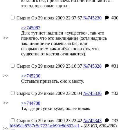
казалось бы, призываем. но они не остаются -
это одноразовые карты.
Сырно
Ср 29 июля 2009 22:37:57
№745230
#30
>>745087
Дык тут нет надписи «существо», так что
>>
понятно, что это заклинание (хотя надпись
заклинание не помешала бы, или
оформлением как-нибудь показать, что
существа от кастов отличаются).
Сырно
Ср 29 июля 2009 23:16:37
№745328
#31
>>
>>745230
Оставьте призвать, оно к месту.
Сырно
Ср 29 июля 2009 23:20:04
№745336
#32
>>
>>744708
Та, где рисунки хуже, более новая.
Сырно
Ср 29 июля 2009 23:22:42
№745343
#33
fd6b9da8787c5c722facb99e8d602aa1
- (
85 KB, 600x880
)
>>