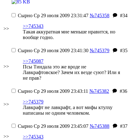
Сырно
Ср 29 июля 2009 23:31:47
№745358
#34
>>745343
>>
Такая аккуратная мне меньше нравится, но
вообще годно.
Сырно
Ср 29 июля 2009 23:41:30
№745379
#35
>>745087
>>
Псы Тиндала это же вроде не
Лавкрафтовское? Зачем их везде суют? Или я
не прав?
Сырно
Ср 29 июля 2009 23:43:11
№745382
#36
>>745379
>>
Лавкрафт не лавкрафт, а вот мифы ктулху
написаны не одним человеком.
Сырно
Ср 29 июля 2009 23:45:07
№745388
#37
>>
>>745343