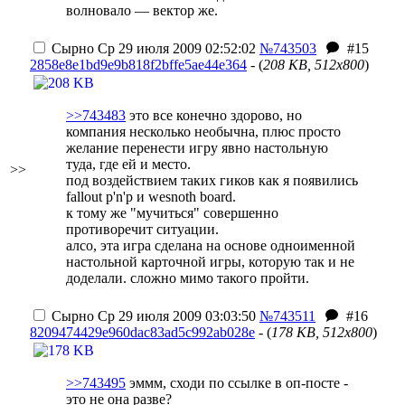
волновало — вектор же.
Сырно
Ср 29 июля 2009 02:52:02
№743503
#15
2858e8e1bd9e9b818f2bffe5ae44e364
- (
208 KB, 512x800
)
>>743483
это все конечно здорово, но
компания несколько необычна, плюс просто
желание перенести игру явно настольную
туда, где ей и место.
>>
под воздействием таких гиков как я появились
fallout p'n'p и wesnoth board.
к тому же "мучиться" совершенно
противоречит ситуации.
алсо, эта игра сделана на основе одноименной
настольной карточной игры, которую так и не
доделали. сложно мимо такого пройти.
Сырно
Ср 29 июля 2009 03:03:50
№743511
#16
8209474429e960dac83ad5c992ab028e
- (
178 KB, 512x800
)
>>743495
эммм, сходи по ссылке в оп-посте -
это не она разве?