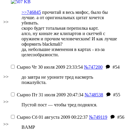
>>746845
прочитай я весь мифос, было бы
лучше. а от оригинальных цитат хочется
>>
убивать.
скоро будет тотальная перепилка карт.
алсо, ну киньте же клипартов и скетчей с
оружием и прочим человеческим! И как лучше
оформить blackmali?
да, небольшие изменения в картах - из-за
целесообразности.
Сырно
Чт 30 июля 2009 23:33:54
№747200
#54
>>
до завтра не уроните тред насмерть
пожалуйста.
Сырно
Пт 31 июля 2009 20:47:34
№748538
#55
>>
Пустой пост — чтобы тред поднялся.
Сырно
Сб 01 августа 2009 00:22:37
№749119
#56
>>
BAMP