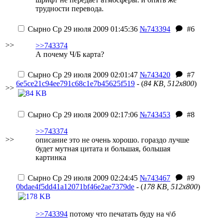
трудности перевода.
Сырно
Ср 29 июля 2009 01:45:36
№743394
#6
>>
>>743374
А почему Ч/Б карта?
Сырно
Ср 29 июля 2009 02:01:47
№743420
#7
6e5ce21c94ee791c68c1e7b45625f519
- (
84 KB, 512x800
)
>>
Сырно
Ср 29 июля 2009 02:17:06
№743453
#8
>>743374
>>
описание это не очень хорошо. гораздо лучше
будет мутная цитата и большая, большая
картинка
Сырно
Ср 29 июля 2009 02:24:45
№743467
#9
0bdae4f5dd41a12071bf46e2ae7379de
- (
178 KB, 512x800
)
>>743394
потому что печатать буду на ч\б