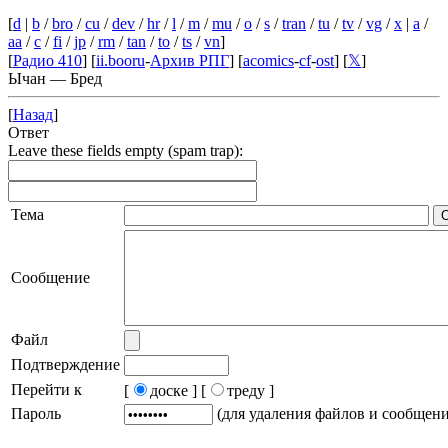
[
d
|
b
/
bro
/
cu
/
dev
/
hr
/
l
/
m
/
mu
/
o
/
s
/
tran
/
tu
/
tv
/
vg
/
x
|
a
/
aa
/
c
/
fi
/
jp
/
rm
/
tan
/
to
/
ts
/
vn
]
[
Радио 410
] [
ii.booru
-
Архив РПГ
] [
acomics
-
cf
-
ost
] [
𝕏
]
Ычан — Бред
[
Назад
]
Ответ
Leave these fields empty (spam trap):
Тема
Сообщение
Файл
Подтверждение
Перейти к
[
доске ]
[
треду ]
Пароль
(для удаления файлов и сообщен