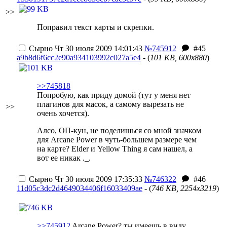
>>
Поправил текст карты и скрепки.
Сырно
Чт 30 июля 2009 14:01:43
№745912
#45
a9b8d6f6cc2e90a934103992c027a5e4
- (
101 KB, 600x880
)
>>745818
Попробую, как приду домой (тут у меня нет
плагинов для масок, а самому вырезать не
>>
очень хочется).
Алсо, ОП-кун, не поделишься со мной значком
для Arcane Power в чуть-большем размере чем
на карте? Elder и Yellow Thing я сам нашел, а
вот ее никак ._.
Сырно
Чт 30 июля 2009 17:35:33
№746322
#46
11d05c3dc2d4649034406f16033409ae
- (
746 KB, 2254x3219
)
>>745912
Arcane Power? ты имеешь в виду