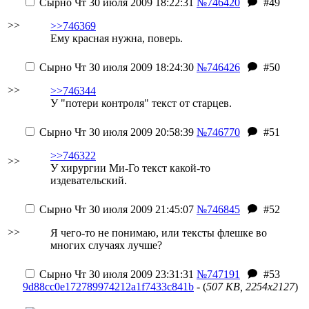
Сырно
Чт 30 июля 2009 18:22:31
№746420
#49
>>
>>746369
Ему красная нужна, поверь.
Сырно
Чт 30 июля 2009 18:24:30
№746426
#50
>>
>>746344
У "потери контроля" текст от старцев.
Сырно
Чт 30 июля 2009 20:58:39
№746770
#51
>>746322
>>
У хирургии Ми-Го текст какой-то
издевательский.
Сырно
Чт 30 июля 2009 21:45:07
№746845
#52
>>
Я чего-то не понимаю, или тексты флешке во
многих случаях лучше?
Сырно
Чт 30 июля 2009 23:31:31
№747191
#53
9d88cc0e172789974212a1f7433c841b
- (
507 KB, 2254x2127
)