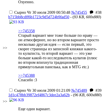
О
хуе
нно.
Сырно
Чт 30 июля 2009 00:50:48
№745455
#38
b715bb8cdff6b1723c9d5d724b9fad50
- (
93 KB, 600x880
)
>>745358
Старый вариант мне тоже больше по нраву —
он атмосфернее, но во втором варианте просто
несколько другая идея — если первый, это
>>
скорее страницы из записной книжки какого-
то культиста, то второй вариант — это уже
больше какой-то исследователь культов (плюс
во втором впихнута традиционная
прямоугольная панелька, как в MTG etc.)
>>745388
Спасибо :3
Сырно
Чт 30 июля 2009 01:21:09
№745489
#39
1d1c478bb39872ef4867c3dee2a3a62b
- (
96 KB, 600x880
)
>>
Еще один вариант.