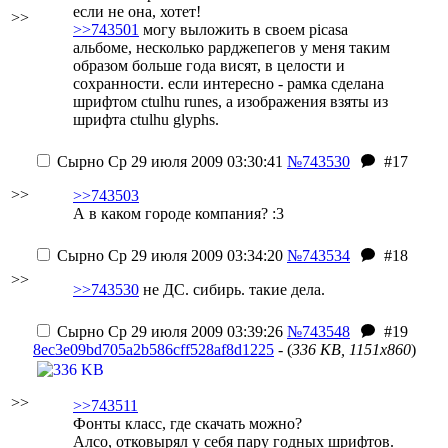
если не она, хотет!
>>
>>743501
могу выложить в своем picasa
альбоме, несколько рарджепегов у меня таким
образом больше года висят, в целости и
сохранности. если интересно - рамка сделана
шрифтом ctulhu runes, а изображения взяты из
шрифта ctulhu glyphs.
Сырно
Ср 29 июля 2009 03:30:41
№743530
#17
>>
>>743503
А в каком городе компания? :3
Сырно
Ср 29 июля 2009 03:34:20
№743534
#18
>>
>>743530
не ДС. сибирь. такие дела.
Сырно
Ср 29 июля 2009 03:39:26
№743548
#19
8ec3e09bd705a2b586cff528af8d1225
- (
336 KB, 1151x860
)
>>
>>743511
Фонты класс, где скачать можно?
Алсо, отковырял у себя пару годных шрифтов.