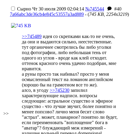
Сырно
Чт 30 июля 2009 02:04:14
№745544
#40
7a66abc3de36cb4e845c53557a3ad889
- (
745 KB, 2254x3219
)
>>745489
идея со скрепками как-то не очень,
да они и выдаются сильно, неестественные.
тут органичнее смотрелись бы либо уголки
под фотографии, либо небольшая тень от
одного из углов - вроде как клей отходит.
оттенок красного очень удачно подобран, мне
нравится.
а руны просто так набивал? просто у меня
осмысленный текст на ломаном английском
(хорошо бы на грамотном все то же).
алсо, в угоду
>>745230
запилил
характеризующие надписи. вопросы
следующие: астральное существо и эфирное
существо - что лучше звучит, более понятно и
менее попсово? лично меня бесит слово
>>
"астрал". может, планарное? понятно ли будет,
если переименовать "воплощение" бога в
"аватар"? блуждающий меж измерений -
излишне вольный перевод domensional