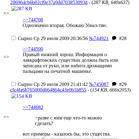
206964cb6b02cf0e37a9dd703853093d
- (
287 KB, 640x637
)
>>
>>744708
Однозначно вторая. Обожаю Уныл-тян.
Сырно
Ср 29 июля 2009 20:36:56
№744921
#28
>>744590
Правый нижний хорош. Информация о
>>
лавкрафтовских существах должна быть или
записана от руки, или набита дрожащими
пальцами на печатной машинке.
Сырно
Ср 29 июля 2009 21:41:42
№745087
#29
cfc4fa6b765000d664864c43e0b1b855
- (
154 KB, 666x2053
)
>>744682
>>
>разве с ним еще что-то можно
сделать?
вот примеры - казалось бы, это существа.