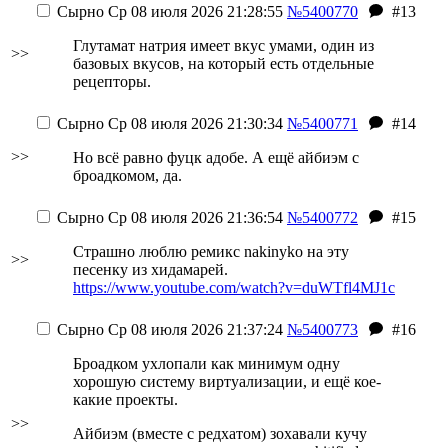
Сырно
Ср 08 июля 2026 21:28:55
№5400770
#13
Глутамат натрия имеет вкус умами, один из
>>
базовых вкусов, на который есть отдельные
рецепторы.
Сырно
Ср 08 июля 2026 21:30:34
№5400771
#14
>>
Но всё равно фуцк адобе. А ещё айбиэм с
броадкомом, да.
Сырно
Ср 08 июля 2026 21:36:54
№5400772
#15
Страшно люблю ремикс nakinyko на эту
>>
песенку из хидамарей.
https://www.youtube.com/watch?v=duWTfl4MJ1c
Сырно
Ср 08 июля 2026 21:37:24
№5400773
#16
Броадком ухлопали как минимум одну
хорошую систему виртуализации, и ещё кое-
какие проекты.
>>
Айбиэм (вместе с редхатом) зохавали кучу