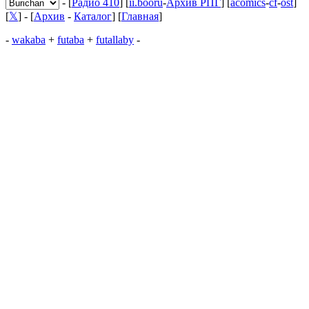
- [
Радио 410
] [
ii.booru
-
Архив РПГ
] [
acomics
-
cf
-
ost
]
[
𝕏
] - [
Архив
-
Каталог
] [
Главная
]
-
wakaba
+
futaba
+
futallaby
-