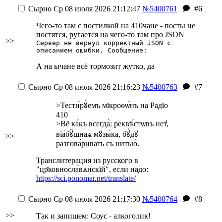
Сырно
Ср 08 июля 2026 21:12:47
№5400761
#6
Чего-то там с постилкой на 410чане - посты не
постятся, ругается на чего-то там про JSON
>>
Сервер не вернул корректный JSON с
описанием ошибки. Сообщение:
А на ычане всё тормозит жутко, да
Сырно
Ср 08 июля 2026 21:16:23
№5400763
#7
>Тести́рꙋ́емъ мїкроѳѡ́нъ на Радїо
410
>Вё ка́къ всегда̀: реквѣ́стѡвъ нет̾,
вїа́бꙋ̑шнаѧ мꙋзы́ка, бꙋ́дꙋ
>>
разгова́ривать съ нитью̀.
Транслитерация из русского в
"цр҃ковносла́вѧнскїй", если надо:
https://sci.ponomar.net/translate/
Сырно
Ср 08 июля 2026 21:17:30
№5400764
#8
>>
Так и запишем: Соус - алкоголик!