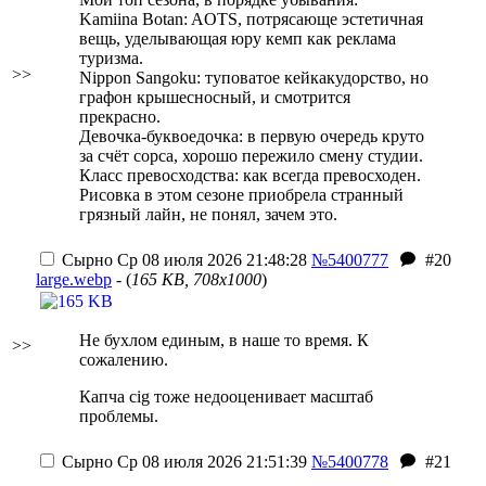
Kamiina Botan: AOTS, потрясающе эстетичная
вещь, уделывающая юру кемп как реклама
туризма.
>>
Nippon Sangoku: туповатое кейкакудорство, но
графон крышесносный, и смотрится
прекрасно.
Девочка-буквоедочка: в первую очередь круто
за счёт сорса, хорошо пережило смену студии.
Класс превосходства: как всегда превосходен.
Рисовка в этом сезоне приобрела странный
грязный лайн, не понял, зачем это.
Сырно
Ср 08 июля 2026 21:48:28
№5400777
#20
large.webp
- (
165 KB, 708x1000
)
Не бухлом единым, в наше то время. К
>>
сожалению.
Капча cig тоже недооценивает масштаб
проблемы.
Сырно
Ср 08 июля 2026 21:51:39
№5400778
#21