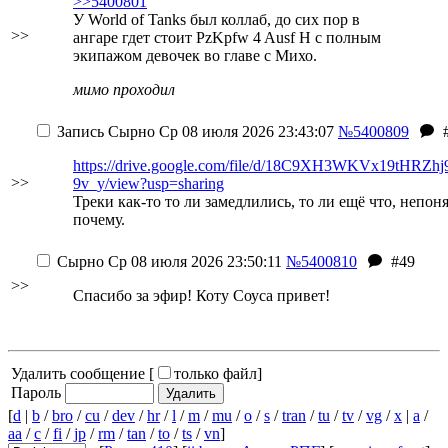
>>5400801
У World of Tanks был коллаб, до сих пор в
>>
ангаре гдет стоит PzKpfw 4 Ausf H с полным
экипажом девочек во главе с Михо.
мимо проходил
Запись
Сырно
Ср 08 июля 2026 23:43:07
№5400809
https://drive.google.com/file/d/18C9XH3WKVx19tHRZh
>>
9v_y/view?usp=sharing
Треки как-то то ли замедлились, то ли ещё что, непон
почему.
Сырно
Ср 08 июля 2026 23:50:11
№5400810
#49
>>
Спасибо за эфир! Коту Соуса привет!
Удалить сообщение [
только файл
]
Пароль
[
d
|
b
/
bro
/
cu
/
dev
/
hr
/
l
/
m
/
mu
/
o
/
s
/
tran
/
tu
/
tv
/
vg
/
x
|
a
/
aa
/
c
/
fi
/
jp
/
rm
/
tan
/
to
/
ts
/
vn
]