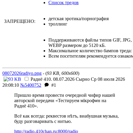
Список тредов
детская эротика/порнография
ЗАПРЕЩЕНО:
троллинг
Поддерживаются файлы типов GIF, JPG
WEBP размером до 5120 кБ.
Максимальное количество бампов треда: 
Всем посетителям рекомендуется ознако
08072026radiyo.png
- (
93 KB, 600x600
)
Радиё 410. 08.07.2026
Сырно
Ср 08 июля 2026
20:08:10
№5400752
#1
Пришло время провести очередной чифир нашей
авторской передачи «Тестируем мїкрофѡн на
Радиё 410».
Всё как всегда: реквестов нѣтъ, виабушная музыка,
буду разговаривать с нитью.
http://radio.410chan.ru:8000/radio