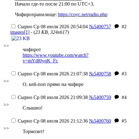
Начало где-то после 21:00 по UTC+3.
Чифирохранилище:
https://coyc.net/radio.php
Сырно
Ср 08 июля 2026 20:54:04
№5400757
#2
images[1]
- (
23 KB, 324x617
)
>>
чифирот
https://www.youtube.com/watch?
v=mYdf0yqK_Fc
Сырно
Ср 08 июля 2026 21:07:38
№5400758
#3
>>
О, кей-поп прямо на чифире
Сырно
Ср 08 июля 2026 21:09:38
№5400759
#4
>>
Слышно!
Сырно
Ср 08 июля 2026 21:12:36
№5400760
#5
>>
Тормозит!