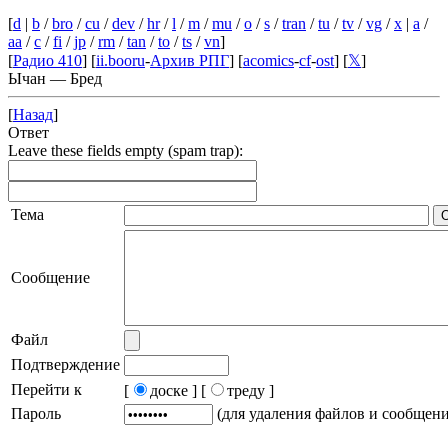
[
d
|
b
/
bro
/
cu
/
dev
/
hr
/
l
/
m
/
mu
/
o
/
s
/
tran
/
tu
/
tv
/
vg
/
x
|
a
/
aa
/
c
/
fi
/
jp
/
rm
/
tan
/
to
/
ts
/
vn
]
[
Радио 410
] [
ii.booru
-
Архив РПГ
] [
acomics
-
cf
-
ost
] [
𝕏
]
Ычан — Бред
[
Назад
]
Ответ
Leave these fields empty (spam trap):
Тема
Сообщение
Файл
Подтверждение
Перейти к
[
доске ]
[
треду ]
Пароль
(для удаления файлов и сообщен