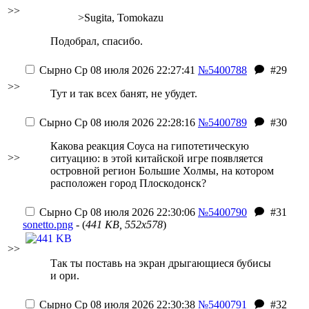
>>
>Sugita, Tomokazu
Подобрал, спасибо.
Сырно
Ср 08 июля 2026 22:27:41
№5400788
#29
>>
Тут и так всех банят, не убудет.
Сырно
Ср 08 июля 2026 22:28:16
№5400789
#30
Какова реакция Соуса на гипотетическую
>>
ситуацию: в этой китайской игре появляется
островной регион Большие Холмы, на котором
расположен город Плоскодонск?
Сырно
Ср 08 июля 2026 22:30:06
№5400790
#31
sonetto.png
- (
441 KB, 552x578
)
>>
Так ты поставь на экран дрыгающиеся бубисы
и ори.
Сырно
Ср 08 июля 2026 22:30:38
№5400791
#32