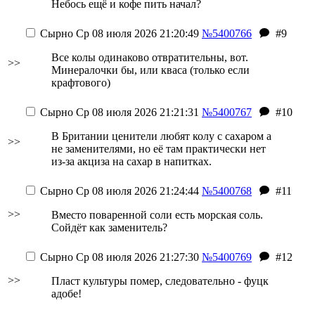
Небось ещё и кофе пить начал?
Сырно
Ср 08 июля 2026 21:20:49
№5400766
#9
Все колы одинаково отвратительны, вот.
>>
Минералочки бы, или кваса (только если
крафтового)
Сырно
Ср 08 июля 2026 21:21:31
№5400767
#10
В Британии ценители любят колу с сахаром а
>>
не заменителями, но её там практически нет
из-за акциза на сахар в напитках.
Сырно
Ср 08 июля 2026 21:24:44
№5400768
#11
>>
Вместо поваренной соли есть морская соль.
Сойдёт как заменитель?
Сырно
Ср 08 июля 2026 21:27:30
№5400769
#12
>>
Пласт культуры помер, следовательно - фуцк
адобе!