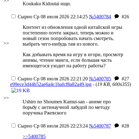
>>
Koukaku Kidoutai ищи.
Сырно
Ср 08 июля 2026 22:14:25
№5400784
#26
Контент из обновления одной китайской игры
постепенно почти закрыл, теперь можно и
новый сезон попробовать начать смотреть,
>>
выбрать чего-нибудь там из нового.
Как добывать время на игру в игори, просмотр
анимы, чтение манги, если большая часть
имеющегося уходит на работу работы?
Сырно
Ср 08 июля 2026 22:21:20
№5400785
#27
e99ece3d44b52ae6a4c1bafcf8a82a49.jpg
- (
19 KB, 600x355
)
>>
Ushiro no Shoumen Kamui-san - аниме про
борьбу с антинаучной лабудой по методу
поручика Ржевского
Сырно
Ср 08 июля 2026 22:23:24
№5400787
#28
>>5400785