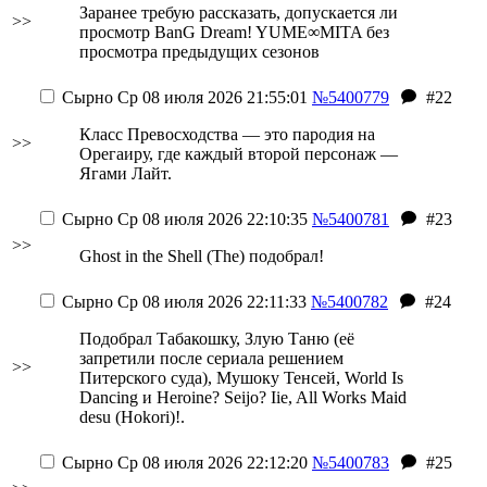
Заранее требую рассказать, допускается ли
>>
просмотр BanG Dream! YUME∞MITA без
просмотра предыдущих сезонов
Сырно
Ср 08 июля 2026 21:55:01
№5400779
#22
Класс Превосходства — это пародия на
>>
Орегаиру, где каждый второй персонаж —
Ягами Лайт.
Сырно
Ср 08 июля 2026 22:10:35
№5400781
#23
>>
Ghost in the Shell (The) подобрал!
Сырно
Ср 08 июля 2026 22:11:33
№5400782
#24
Подобрал Табакошку, Злую Таню (её
запретили после сериала решением
>>
Питерского суда), Мушоку Тенсей, World Is
Dancing и Heroine? Seijo? Iie, All Works Maid
desu (Hokori)!.
Сырно
Ср 08 июля 2026 22:12:20
№5400783
#25