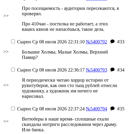
Про посещаемость - аудитории пересекаются, я
проверял.
>>
Про 410чан - постилка не работает, а этих
ваших квнов не напасёшься, такие дела.
Сырно
Ср 08 июля 2026 22:31:10
№5400792
#33
>>
Большие Холмы, Малые Холмы, Верхний
Памир?
Сырно
Ср 08 июля 2026 22:36:17
№5400793
#34
Я периодически читаю хоррор истории от
>>
рувитуберов, как они сто тыщ рублей отнесли
художнику, а художник им ничего не
нарисовал.
Сырно
Ср 08 июля 2026 22:37:24
№5400794
#35
Витюберы в наше время- сплошные ехали
>>
скандалы интриги расследования через драму.
Или банка.