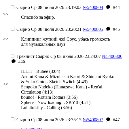
Сырно
Ср 08 июля 2026 23:19:03
№5400804
#44
>>
Спасибо за эфир.
Сырно
Ср 08 июля 2026 23:20:21
№5400805
#45
>>
Клиппинг жуткий же! Соус, убась громкость
для музыкальных пауз
Треклист
Сырно
Ср 08 июля 2026 23:24:07
№5400806
#46
ILLIT - Bubee (3:04)
Asumi Kana & Mizuhashi Kaori & Shintani Ryoko
& Yuko Goto - Sketch Switch (4:49)
>>
Sengoku Nadeko (Hanazawa Kana) - Ren'ai
Circulation (4:13)
bouno! - Rottara Rottara (3:56)
Sphere - Now loading... SKY!! (4:21)
LuluttoLilly - Calling (3:56)
Сырно
Ср 08 июля 2026 23:35:15
№5400807
#47