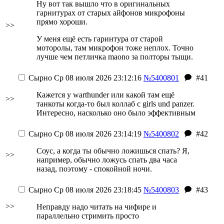
Ну вот так вышло что в оригинальных
гарнитурах от старых айфонов микрофоны
прямо хороши.
>>
У меня ещё есть гаринтура от старой
моторолы, там микрофон тоже неплох. Точно
лучше чем петличка maono за полторы тыщи.
Сырно
Ср 08 июля 2026 23:12:16
№5400801
#41
Кажется у warthunder или какой там ещё
>>
танкоты когда-то был коллаб с girls und panzer.
Интересно, насколько оно было эффективным
Сырно
Ср 08 июля 2026 23:14:19
№5400802
#42
Соус, а когда ты обычно ложишься спать? Я,
>>
например, обычно ложусь спать два часа
назад, поэтому - спокойной ночи.
Сырно
Ср 08 июля 2026 23:18:45
№5400803
#43
>>
Неправду надо читать на чифире и
параллельно стримить просто