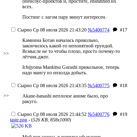
опенсоус-проектов и, простите, enshitified их
всех.
Постинг с лагом пару минут интересен.
Сырно
Ср 08 июля 2026 21:43:20
№5400774
#17
Камиина Ботан началась прикольно,
закончилось какой-то непонятной ерундой.
Всмысле не то чтобы плохо, просто почему-то
>>
лётчик.джпг.
Ichijyoma Mankitsu Gurashi прикольное, теперь
надо мангу из онхолда добыть.
Сырно
Ср 08 июля 2026 21:43:35
№5400775
#18
>>
Akane-banashi неплохое аниме было, про
ракуго.
Сырно
Ср 08 июля 2026 21:44:52
№5400776
#19
taste.png
- (
526 KB, 858x1000
)
Мой топ сезона, в порядке убывания: