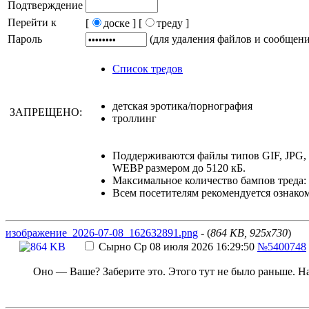
Подтверждение
Перейти к
[
доске ]
[
треду ]
Пароль
(для удаления файлов и сообщен
Список тредов
детская эротика/порнография
ЗАПРЕЩЕНО:
троллинг
Поддерживаются файлы типов GIF, JPG
WEBP размером до 5120 кБ.
Максимальное количество бампов треда: 
Всем посетителям рекомендуется ознако
изображение_2026-07-08_162632891.png
- (
864 KB, 925x730
)
Сырно
Ср 08 июля 2026 16:29:50
№5400748
Оно — Ваше? Заберите это. Этого тут не было раньше. 