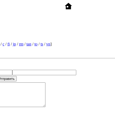
/
c
/
fi
/
jp
/
rm
/
tan
/
to
/
ts
/
vn
]