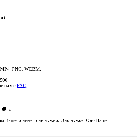
ий)
, MP4, PNG, WEBM,
500.
миться с
FAQ
.
#1
Нам Вашего ничего не нужно. Оно чужое. Оно Ваше.