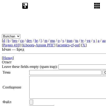
[
d
|
b
/
bro
/
cu
/
dev
/
hr
/
l
/
m
/
mu
/
o
/
s
/
tran
/
tu
/
tv
/
vg
/
x
|
a
/
aa
[
Радио 410
] [
ii.booru
-
Архив РПГ
] [
acomics
-
cf
-
ost
] [
𝕏
]
Ычан — Бред
[
Назад
]
Ответ
Leave these fields empty (spam trap):
Тема
Сообщение
Файл