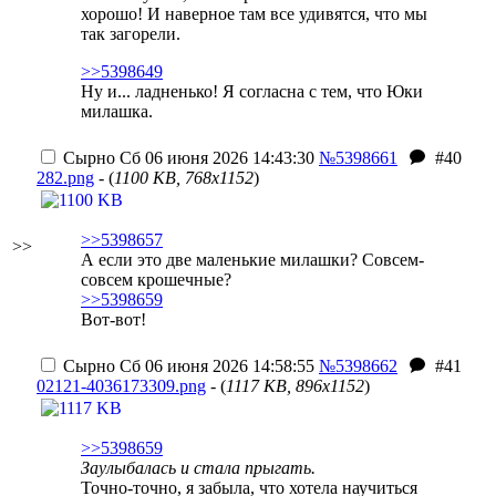
хорошо! И наверное там все удивятся, что мы
так загорели.
>>5398649
Ну и... ладненько! Я согласна с тем, что Юки
милашка.
Сырно
Сб 06 июня 2026 14:43:30
№5398661
#40
282.png
- (
1100 KB, 768x1152
)
>>5398657
>>
А если это две маленькие милашки? Совсем-
совсем крошечные?
>>5398659
Вот-вот!
Сырно
Сб 06 июня 2026 14:58:55
№5398662
#41
02121-4036173309.png
- (
1117 KB, 896x1152
)
>>5398659
Заулыбалась и стала прыгать.
Точно-точно, я забыла, что хотела научиться