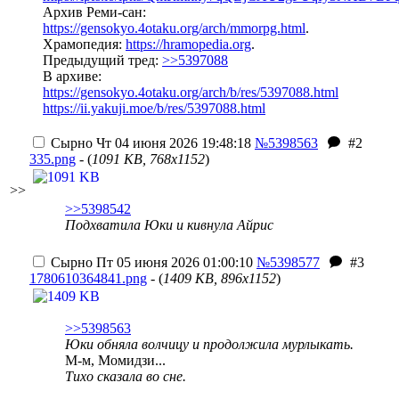
Архив Реми-сан:
https://gensokyo.4otaku.org/arch/mmorpg.html
.
Храмопедия:
https://hramopedia.org
.
Предыдущий тред:
>>5397088
В архиве:
https://gensokyo.4otaku.org/arch/b/res/5397088.html
https://ii.yakuji.moe/b/res/5397088.html
Сырно
Чт 04 июня 2026 19:48:18
№5398563
#2
335.png
- (
1091 KB, 768x1152
)
>>
>>5398542
Подхватила Юки и кивнула Айрис
Сырно
Пт 05 июня 2026 01:00:10
№5398577
#3
1780610364841.png
- (
1409 KB, 896x1152
)
>>5398563
Юки обняла волчицу и продолжила мурлыкать.
М-м, Момидзи...
Тихо сказала во сне.