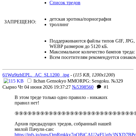
Список тредов
детская эротика/порнография
ЗАПРЕЩЕНО:
троллинг
Поддерживаются файлы типов GIF, JPG
WEBP размером до 5120 кБ.
Максимальное количество бампов треда: 
Всем посетителям рекомендуется ознако
61Wu9tzbEPL._AC_SL1200_.jpg
- (
115 KB, 1200x1200
)
Iichan Gensokyo MMORPG: Sengoku. №329
Сырно
Чт 04 июня 2026 19:37:27
№5398560
#1
В этом треде только одно правило - никаких
правил нет!
⑨⑨⑨⑨⑨⑨⑨⑨⑨⑨⑨⑨⑨⑨⑨⑨⑨⑨⑨⑨⑨⑨⑨⑨⑨⑨⑨⑨
Архив предыдущих тредов, собранный нашей
милой Пачули-сан:
https://ipfs.io/ipns/QmRmkky7qQBjCAU2gFUqfy3NXD