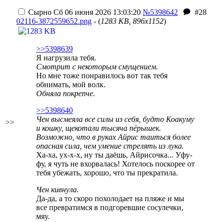
Сырно
Сб 06 июня 2026 13:03:20
№5398642
#28
02116-3872559652.png
- (
1283 KB, 896x1152
)
>>5398639
Я нагрузила тебя.
Смотрит с некоторым смущением.
Но мне тоже понравилось вот так тебя
обнимать, мой волк.
Обняла покрепче.
>>5398640
Чен высмеяла все силы из себя, будто Коакуму
>>
и кошку, щекотали тысяча пёрышек.
Возможно, что в руках Айрис таиться более
опасная сила, чем умение стрелять из лука.
Ха-ха, ух-х-х, ну ты даёшь, Айрисочка... Уфу-
фу, я чуть не вхорвалась! Хотелось поскорее от
тебя убежать, хорошо, что ты прекратила.
Чен кивнула.
Да-да, а то скоро похолодает на пляже и мы
все превратимся в подгоревшие сосулечки,
мяу.