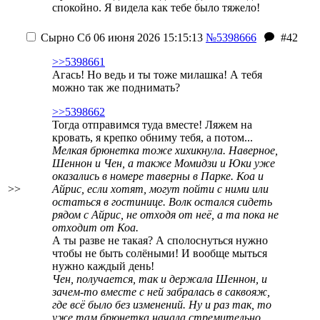
спокойно. Я видела как тебе было тяжело!
Сырно
Сб 06 июня 2026 15:15:13
№5398666
#42
>>5398661
Агась! Но ведь и ты тоже милашка! А тебя
можно так же поднимать?
>>5398662
Тогда отправимся туда вместе! Ляжем на
кровать, я крепко обниму тебя, а потом...
Мелкая брюнетка тоже хихикнула. Наверное,
Шеннон и Чен, а также Момидзи и Юки уже
оказались в номере таверны в Парке. Коа и
>>
Айрис, если хотят, могут пойти с ними или
остаться в гостинице. Волк остался сидеть
рядом с Айрис, не отходя от неё, а та пока не
отходит от Коа.
А ты разве не такая? А сполоснуться нужно
чтобы не быть солёными! И вообще мыться
нужно каждый день!
Чен, получается, так и держала Шеннон, и
зачем-то вместе с ней забралась в саквояж,
где всё было без изменений. Ну и раз так, то
уже там брюнетка начала стремительно