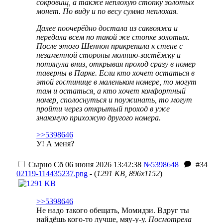
сокровищ, а также неплохую стопку золотых
монет. По виду и по весу сумма неплохая.
Далее поочерёдно достала из саквояжа и
передала всем по такой же стопке золотых.
После этого Шеннон прикрепила к стене с
незаметной стороны молнию-застёжку и
потянула вниз, открывая проход сразу в номер
таверны в Парке. Если кто хочет остаться в
этой гостинице в маленьком номере, то могут
там и остаться, а кто хочет комфортный
номер, сполоснуться и поужинать, то могут
пройти через открытый проход в уже
знакомую прихожую другого номера.
>>5398646
У! А меня?
Сырно
Сб 06 июня 2026 13:42:38
№5398648
#34
02119-114435237.png
- (
1291 KB, 896x1152
)
>>5398646
Не надо такого обещать, Момидзи. Вдруг ты
найдёшь кого-то лучше, мяу-у-у.
Посмотрела