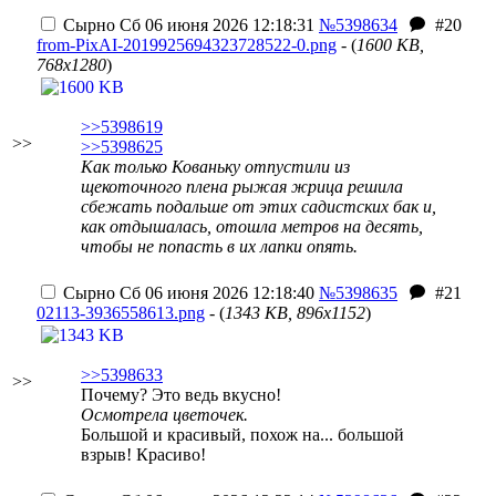
Сырно
Сб 06 июня 2026 12:18:31
№5398634
#20
from-PixAI-2019925694323728522-0.png
- (
1600 KB,
768x1280
)
>>5398619
>>
>>5398625
Как только Кованьку отпустили из
щекоточного плена рыжая жрица решила
сбежать подальше от этих садистских бак и,
как отдышалась, отошла метров на десять,
чтобы не попасть в их лапки опять.
Сырно
Сб 06 июня 2026 12:18:40
№5398635
#21
02113-3936558613.png
- (
1343 KB, 896x1152
)
>>5398633
>>
Почему? Это ведь вкусно!
Осмотрела цветочек.
Большой и красивый, похож на... большой
взрыв! Красиво!