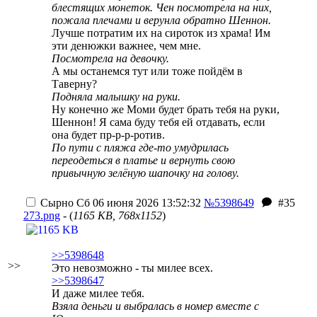
блестящих монеток. Чен посмотрела на них,
пожала плечами и верунла обратно Шеннон.
Лучше потратим их на сироток из храма! Им
эти денюжки важнее, чем мне.
Посмотрела на девочку.
А мы останемся тут или тоже пойдём в
Таверну?
Подняла малышку на руки.
Ну конечно же Моми будет брать тебя на руки,
Шеннон! Я сама буду тебя ей отдавать, если
она будет пр-р-р-ротив.
По пути с пляжа где-то умудрилась
переодеться в платье и вернуть свою
привычную зелёную шапочку на голову.
Сырно
Сб 06 июня 2026 13:52:32
№5398649
#35
273.png
- (
1165 KB, 768x1152
)
>>5398648
>>
Это невозможно - ты милее всех.
>>5398647
И даже милее тебя.
Взяла деньги и выбралась в номер вместе с