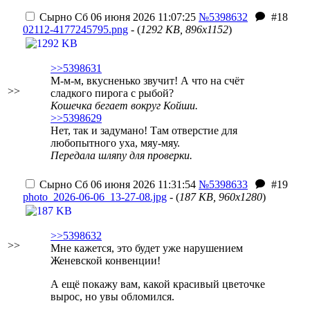
Сырно
Сб 06 июня 2026 11:07:25
№5398632
#18
02112-4177245795.png
- (
1292 KB, 896x1152
)
>>5398631
М-м-м, вкусненько звучит! А что на счёт
>>
сладкого пирога с рыбой?
Кошечка бегает вокруг Койши.
>>5398629
Нет, так и задумано! Там отверстие для
любопытного уха, мяу-мяу.
Передала шляпу для проверки.
Сырно
Сб 06 июня 2026 11:31:54
№5398633
#19
photo_2026-06-06_13-27-08.jpg
- (
187 KB, 960x1280
)
>>5398632
>>
Мне кажется, это будет уже нарушением
Женевской конвенции!
А ещё покажу вам, какой красивый цветочке
вырос, но увы обломился.