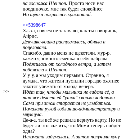
на госпожа Шеннон.
Просто носи нас
поодиночке, мне так будет спокойнее.
Но щёчки покрылись краснотой.
>>5398647
Ха-ха, совсем не так мало, как ты говоришь,
Айрис.
Девушка-кошка распрямилась, обняла и
поцеловала.
Спасибо, давно меня не щекотали, мур-р,
кажется, я много смешка в себя набрала.
Поёжилась от холодного ветра, а затем
побежала к Шеннон.
У-у-у, а мы уходим первыми. Странно, я
думала, что жители пустыни гораздо охотнее
захотят убежать от холода вечера.
>>
Идёт так, чтобы малышка не видела её, а
так же делает ей "ушки" своими ладонями.
Сама при этом старается не улыбаться.
Помахала рукой гоблинше-администратору и
мяукнула.
Да-а-а, ты всё же решила вернуть карту. Но не
будет ли это значить, что Моми теперь пойдёт
одна?
Некомата задумалась. А затем получила кучу