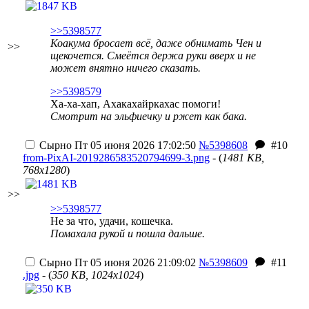
>>5398577
Коакума бросает всё, даже обнимать Чен и
>>
щекочется. Смеётся держа руки вверх и не
может внятно ничего сказать.
>>5398579
Ха-ха-хап, Ахакахайркахас помоги!
Смотрит на эльфиечку и ржет как бака.
Сырно
Пт 05 июня 2026 17:02:50
№5398608
#10
from-PixAI-2019286583520794699-3.png
- (
1481 KB,
768x1280
)
>>
>>5398577
Не за что, удачи, кошечка.
Помахала рукой и пошла дальше.
Сырно
Пт 05 июня 2026 21:09:02
№5398609
#11
.jpg
- (
350 KB, 1024x1024
)