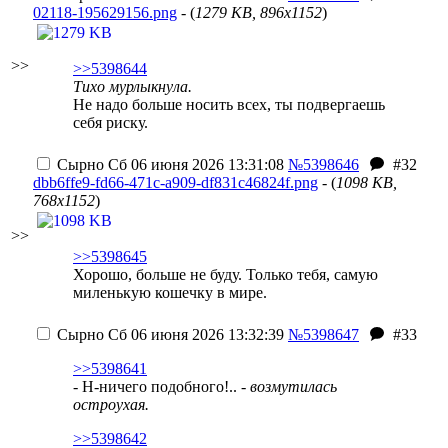
02118-195629156.png
- (
1279 KB, 896x1152
)
>>
>>5398644
Тихо мурлыкнула.
Не надо больше носить всех, ты подвергаешь
себя риску.
Сырно
Сб 06 июня 2026 13:31:08
№5398646
#32
dbb6ffe9-fd66-471c-a909-df831c46824f.png
- (
1098 KB,
768x1152
)
>>
>>5398645
Хорошо, больше не буду. Только тебя, самую
миленькую кошечку в мире.
Сырно
Сб 06 июня 2026 13:32:39
№5398647
#33
>>5398641
- Н-ничего подобного!..
- возмутилась
остроухая.
>>5398642