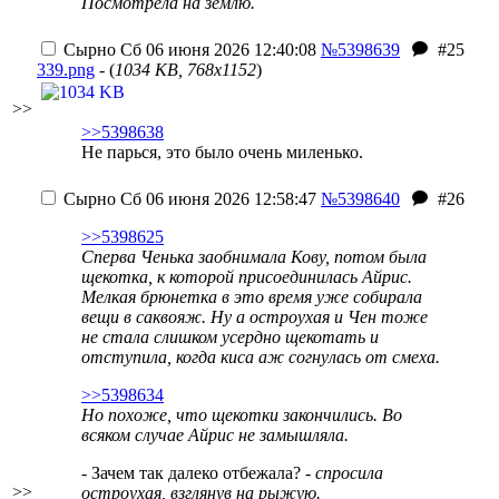
Посмотрела на землю.
Сырно
Сб 06 июня 2026 12:40:08
№5398639
#25
339.png
- (
1034 KB, 768x1152
)
>>
>>5398638
Не парься, это было очень миленько.
Сырно
Сб 06 июня 2026 12:58:47
№5398640
#26
>>5398625
Сперва Ченька заобнимала Кову, потом была
щекотка, к которой присоединилась Айрис.
Мелкая брюнетка в это время уже собирала
вещи в саквояж. Ну а остроухая и Чен тоже
не стала слишком усердно щекотать и
отступила, когда киса аж согнулась от смеха.
>>5398634
Но похоже, что щекотки закончились. Во
всяком случае Айрис не замышляла.
- Зачем так далеко отбежала?
- спросила
>>
остроухая, взглянув на рыжую.