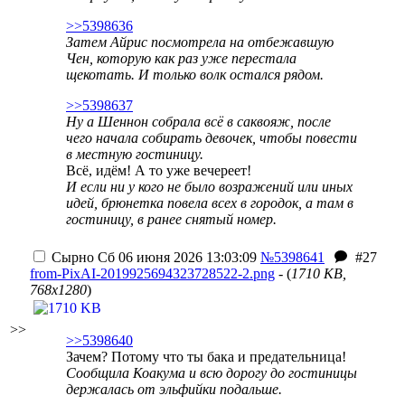
>>5398636
Затем Айрис посмотрела на отбежавшую
Чен, которую как раз уже перестала
щекотать. И только волк остался рядом.
>>5398637
Ну а Шеннон собрала всё в саквояж, после
чего начала собирать девочек, чтобы повести
в местную гостиницу.
Всё, идём! А то уже вечереет!
И если ни у кого не было возражений или иных
идей, брюнетка повела всех в городок, а там в
гостиницу, в ранее снятый номер.
Сырно
Сб 06 июня 2026 13:03:09
№5398641
#27
from-PixAI-2019925694323728522-2.png
- (
1710 KB,
768x1280
)
>>
>>5398640
Зачем? Потому что ты бака и предательница!
Сообщила Коакума и всю дорогу до гостиницы
держалась от эльфийки подальше.