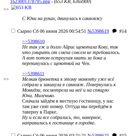
1623001378795.png
- (
653 KB, 636x900
)
>>
С Юки на руках, двинулась к саквояжу
Сырно
Сб 06 июня 2026 00:54:51
№5398619
#14
>>5398610
Не так уж и долго Айрис щекотала Кову, так
что умирать от смеха совсем не требовалось.
А вот потом остроухая хвать за бока и
перекинулась с щекоткой на Чен.
>>5398611
>>
Мелкая брюнетка к этому моменту уже всё
собрала и закинула в саквояж. Повернулась к
Момидзи, посмотрела на неё и на спящую
Юки. Миленько.
Сначала зайдём в местную гостиницу, у нас
там уже снят номер. Оттуда мы перейдём в
таверну в Парке.
Ну и если все собрались, то, наверное,
направились к гостинице в городке.
Сырно
Сб 06 июня 2026 03:21:21
№5398625
#15