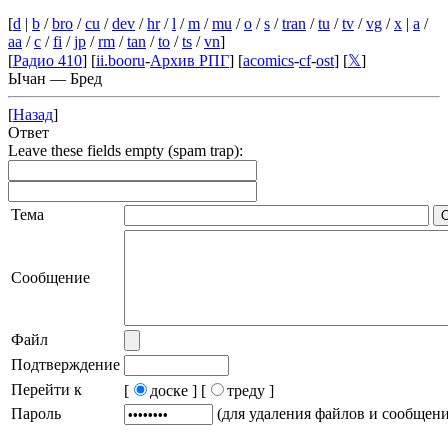
[
d
|
b
/
bro
/
cu
/
dev
/
hr
/
l
/
m
/
mu
/
o
/
s
/
tran
/
tu
/
tv
/
vg
/
x
|
a
/
aa
/
c
/
fi
/
jp
/
rm
/
tan
/
to
/
ts
/
vn
]
[
Радио 410
] [
ii.booru
-
Архив РПГ
] [
acomics
-
cf
-
ost
] [
𝕏
]
Ычан — Бред
[
Назад
]
Ответ
Leave these fields empty (spam trap):
Тема
Сообщение
Файл
Подтверждение
Перейти к
[
доске ]
[
треду ]
Пароль
(для удаления файлов и сообщен