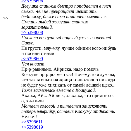
>>5398606
Девушка слишком быстро попадается в плен
смеха. Чен не прекращает шекотать
бедняжку, даже сама начинает смеяться.
>>
Смешок рыдей жевушки слишком
заразительный.
>>5398608
Послала воздушный поцелуй уже загоревшей
Сакуе.
Не грусти, мяу-мяу, лучше обними кого-нибудь
и посиди с нами.
>>5398609
Чен кивает.
Пр-р-равильно, Айриска, надо помочь
Коакуме пр-р-росмеяться! Почему-то я думала,
что такая опытная жрица точно-точно никогда
не будет уже хихикать от самой лёшкой щеко...
Тоже засмеялась вместе с Коакумой.
Аха-ха, Ай... Айриск, ха-ха-ха, это приятно-о-
о, хи-хи-хи.
Мотает головой и пытается защекотать
теперь эльфийку, оставив Коакуму отдыхать.
Не-е-ет!
>>5398611
>>5398619