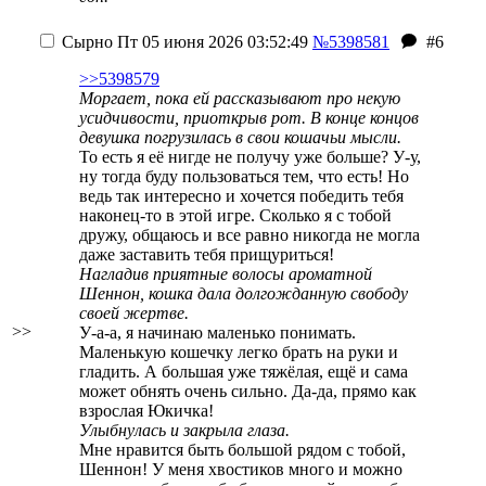
Сырно
Пт 05 июня 2026 03:52:49
№5398581
#6
>>5398579
Моргает, пока ей рассказывают про некую
усидчивости, приоткрыв рот. В конце концов
девушка погрузилась в свои кошачьи мысли.
То есть я её нигде не получу уже больше? У-у,
ну тогда буду пользоваться тем, что есть! Но
ведь так интересно и хочется победить тебя
наконец-то в этой игре. Сколько я с тобой
дружу, общаюсь и все равно никогда не могла
даже заставить тебя прищуриться!
Нагладив приятные волосы ароматной
Шеннон, кошка дала долгожданную свободу
своей жертве.
>>
У-а-а, я начинаю маленько понимать.
Маленькую кошечку легко брать на руки и
гладить. А большая уже тяжёлая, ещё и сама
может обнять очень сильно. Да-да, прямо как
взрослая Юкичка!
Улыбнулась и закрыла глаза.
Мне нравится быть большой рядом с тобой,
Шеннон! У меня хвостиков много и можно