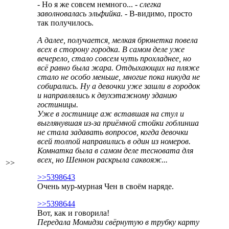
- Но я же совсем немного...
- слегка
заволновалась эльфийка.
- В-видимо, просто
так получилось.
А далее, получается, мелкая брюнетка повела
всех в сторону городка. В самом деле уже
вечерело, стало совсем чуть прохладнее, но
всё равно была жара. Отдыхающих на пляже
стало не особо меньше, многие пока никуда не
собирались. Ну а девочки уже зашли в городок
и направлялись к двухэтажному зданию
гостиницы.
Уже в гостинице аж вставшая на стул и
выглянувшая из-за приёмной стойки гоблинша
не стала задавать вопросов, когда девочки
всей толпой направились в один из номеров.
Комнатка была в самом деле тесновата для
всех, но Шеннон раскрыла саквояж...
>>
>>5398643
Очень мур-мурная Чен в своём наряде.
>>5398644
Вот, как и говорила!
Передала Момидзи свёрнутую в трубку карту