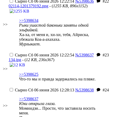
Сырно
Сб 06 июня 2026 12:22:14
№5398636
#22
02114-1201379192.png
- (
1255 KB, 896x1152
)
>>5398634
>>
Рыки ушастой баконьки заняты одной
эльфийкой.
Ха-ха, от меня и, хи-хи, тебя, Айриска,
убежала Коа-а-ахахаха.
Мурлыкает.
Сырно
Сб 06 июня 2026 12:22:54
№5398637
#23
134.jpg
- (
12 KB, 236x367
)
>>
>>5398625
Что-то мы и правда задержались на пляже.
Сырно
Сб 06 июня 2026 12:28:13
№5398638
#24
>>5398637
Юки открыла глаза.
>>
Момиидзи... Прости, что заставила носить
меня.