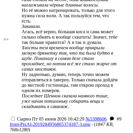
наглаживала чёрные длинные волосы.
Но её можно натренировать, только для этого
нужна сила воли. А так пользуйся тем, что
есть.
Закивала.
Агась, всё верно, большая киса и сама может
сильно обнять и вообще схватить! Значит, тебе
>>
так больше нравится? А я так и думала.
Хвосты тем временем вообще прикрыли
мелкую брюнетку так, что та была будто в
шубе. Поначалу в самом деле стало
прохладнее, но потом всё же стало жарче от
самих хвостиков.
Ну ладненько, думаю, теперь точно можем
отправляться в таверну. Только сначала дойдём
до местной гостиницы, там открою проход в
одном их номеров.
Последнее Шеннон сказала намного тише,
уже начав потихоньку собирать вещи и
складывать в саквояж.
Сырно
Пт 05 июня 2026 16:42:29
№5398606
#9
from-PixAI-2019284956865374187-3.png
- (
1847 KB,
768x1280
)