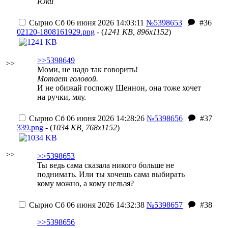
Юки
Сырно
Сб 06 июня 2026 14:03:11
№5398653
#36
02120-1808161929.png
- (
1241 KB, 896x1152
)
>>5398649
>>
Моми, не надо так говорить!
Мотает головой.
И не обижай госпожу Шеннон, она тоже хочет
на ручки, мяу.
Сырно
Сб 06 июня 2026 14:28:26
№5398656
#37
339.png
- (
1034 KB, 768x1152
)
>>
>>5398653
Ты ведь сама сказала никого больше не
поднимать. Или ты хочешь сама выбирать
кому можно, а кому нельзя?
Сырно
Сб 06 июня 2026 14:32:38
№5398657
#38
>>5398656