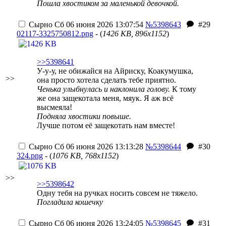
Пошла хвостиком за маленькой девочкой.
Сырно
Сб 06 июня 2026 13:07:54
№5398643
#29
02117-3325750812.png
- (
1426 KB, 896x1152
)
>>5398641
У-у-у, не обижайся на Айриску, Коакумушка,
>>
она просто хотела сделать тебе приятно.
Ченька улыбнулась и наклонила голову.
К тому
же она защекотала меня, мяук. Я аж всё
высмеяла!
Подняла хвостики повыше.
Лучше потом её защекотать нам вместе!
Сырно
Сб 06 июня 2026 13:13:28
№5398644
#30
324.png
- (
1076 KB, 768x1152
)
>>
>>5398642
Одну тебя на ручках носить совсем не тяжело.
Погладила кошечку
Сырно
Сб 06 июня 2026 13:24:05
№5398645
#31