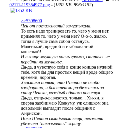
02111-119354977.png
- (
1352 KB, 896x1152
)
>>5398600
Чен от поглаживаний замурлыкала.
То есть надо тренировать то, чего у меня нет,
применяя то, чего у меня нет? О-о-о, жалко,
тогда я лучше сама собой останусь.
Маленькой, вредной и изаблованной
кошечкой!
И в конце мяукнула очень громко, стараясь не
перейти на мяуканье.
Да-да, я чувствую себя в конце концоа нужной
тебе, хотя бы для простых вещей вроде общего
времени, дорогая.
Хвостики поняли, что Шеннон не особо
комфортно, и быстренько разбежались за
спину Ченьки, каждый одиноко повиснув.
Да-да, отпр-р-равляется, только... Хи-хи, я
сперва заобнимаю Коакуму, уж слишком она
довольной выглядит после общения с
Айриской.
Пока Шеннон складывала вещи, некомата
убежала "наказывать" жрицу.