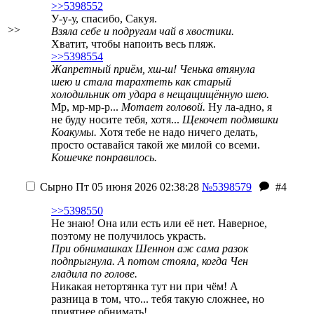
>>5398552
У-у-у, спасибо, Сакуя.
>>
Взяла себе и подругам чай в хвостики.
Хватит, чтобы напоить весь пляж.
>>5398554
Жапретный приём, хш-ш! Ченька втянула
шею и стала тарахтеть как старый
холодильник от удара в нещащищённую шею.
Мр, мр-мр-р...
Мотает головой.
Ну ла-адно, я
не буду носите тебя, хотя...
Щекочет подмвшки
Коакумы.
Хотя тебе не надо ничего делать,
просто оставайся такой же милой со всеми.
Кошечке понравилось.
Сырно
Пт 05 июня 2026 02:38:28
№5398579
#4
>>5398550
Не знаю! Она или есть или её нет. Наверное,
поэтому не получилось украсть.
При обнимашках Шеннон аж сама разок
подпрыгнула. А потом стояла, когда Чен
гладила по голове.
Никакая нетортянка тут ни при чём! А
разница в том, что... тебя такую сложнее, но
приятнее обнимать!