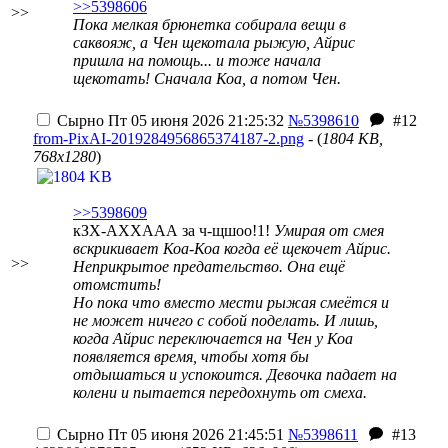
>>5398606
>>
Пока мелкая брюнетка собирала вещи в
саквояж, а Чен щекотала рыжую, Айрис
пришла на помощь... и тоже начала
щекотать! Сначала Коа, а потом Чен.
Сырно
Пт 05 июня 2026 21:25:32
№5398610
#12
from-PixAI-2019284956865374187-2.png
- (
1804 KB,
768x1280
)
>>5398609
кЗХ-АХХААА за ч-щшоо!1!
Умирая от смея
вскрикивает Коа-Коа когда её щекочет Айрис.
>>
Неприкрытое предательство. Она ещё
отомстить!
Но пока что вместо мести рыжая смеётся и
не может ничего с собой поделать. И лишь,
когда Айрис переключается на Чен у Коа
появляется время, чтобы хотя бы
отдышаться и успокоится. Девочка падает на
колени и пытается передохнуть от смеха.
Сырно
Пт 05 июня 2026 21:45:51
№5398611
#13