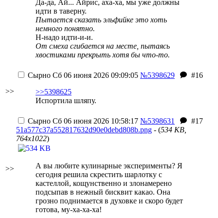
Да-да, Ай... Айрис, аха-ха, мы уже должны
идти в таверну.
Пытается сказать эльфийке это хоть
немного понятно.
Н-надо идти-и-и.
От смеха сгибается на месте, пытаясь
хвостиками прекрыть хотя бы что-то.
Сырно
Сб 06 июня 2026 09:09:05
№5398629
#16
>>
>>5398625
Испортила шляпу.
Сырно
Сб 06 июня 2026 10:58:17
№5398631
#17
51a577c37a552817632d90e0debd808b.png
- (
534 KB,
764x1022
)
А вы любите кулинарные эксперименты? Я
>>
сегодня решила скрестить шарлотку с
кастеллой, кощунственно и злонамерено
подсыпав в нежный бисквит какао. Она
грозно поднимается в духовке и скоро будет
готова, му-ха-ха-ха!