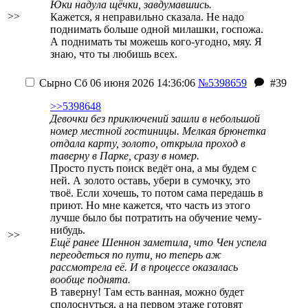
Юки надула щёчки, завдумавшись.
>>
Кажется, я неправильно сказала. Не надо
поднимать больше одной милашки, госпожа.
А поднимать ты можешь кого-угодно, мяу. Я
знаю, что ты любишь всех.
Сырно
Сб 06 июня 2026 14:36:06
№5398659
#39
>>5398648
Девочки без приключений зашли в небольшой
номер местной гостиницы. Мелкая брюнетка
отдала карту, золото, открыла проход в
таверну в Парке, сразу в номер.
Просто пусть поиск ведёт она, а мы будем с
ней. А золото оставь, убери в сумочку, это
твоё. Если хочешь, то потом сама передашь в
приют. Но мне кажется, что часть из этого
лучше было бы потратить на обучение чему-
нибудь.
>>
Ещё ранее Шеннон заметила, что Чен успела
переодеться по пути, но теперь аж
рассмотрела её. И в процессе оказалась
вообще поднята.
В таверну! Там есть ванная, можно будет
сполоснуться, а на первом этаже готовят