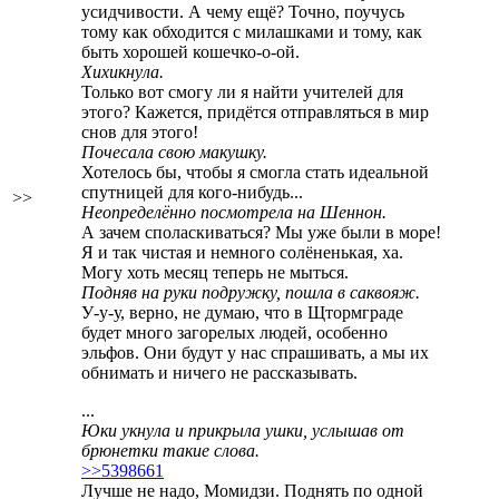
усидчивости. А чему ещё? Точно, поучусь
тому как обходится с милашками и тому, как
быть хорошей кошечко-о-ой.
Хихикнула.
Только вот смогу ли я найти учителей для
этого? Кажется, придётся отправляться в мир
снов для этого!
Почесала свою макушку.
Хотелось бы, чтобы я смогла стать идеальной
спутницей для кого-нибудь...
>>
Неопределённо посмотрела на Шеннон.
А зачем споласкиваться? Мы уже были в море!
Я и так чистая и немного солёненькая, ха.
Могу хоть месяц теперь не мыться.
Подняв на руки подружку, пошла в саквояж.
У-у-у, верно, не думаю, что в Щтормграде
будет много загорелых людей, особенно
эльфов. Они будут у нас спрашивать, а мы их
обнимать и ничего не рассказывать.
...
Юки укнула и прикрыла ушки, услышав от
брюнетки такие слова.
>>5398661
Лучше не надо, Момидзи. Поднять по одной