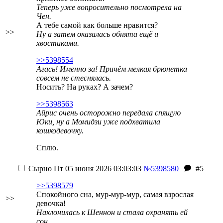
Теперь уже вопросительно посмотрела на
Чен.
А тебе самой как больше нравится?
>>
Ну а затем оказалась обнята ещё и
хвостиками.
>>5398554
Агась! Именно за! Причём мелкая брюнетка
совсем не стеснялась.
Носить? На руках? А зачем?
>>5398563
Айрис очень осторожно передала спящую
Юки, ну а Момидзи уже подхватила
кошкодевочку.
Сплю.
Сырно
Пт 05 июня 2026 03:03:03
№5398580
#5
>>5398579
Спокойного сна, мур-мур-мур, самая взрослая
>>
девочка!
Наклонилась к Шеннон и стала охранять ей
сон.