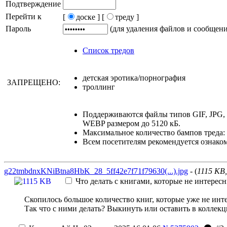
Подтверждение
Перейти к
[
доске ]
[
треду ]
Пароль
(для удаления файлов и сообщен
Список тредов
детская эротика/порнография
ЗАПРЕЩЕНО:
троллинг
Поддерживаются файлы типов GIF, JPG
WEBP размером до 5120 кБ.
Максимальное количество бампов треда: 
Всем посетителям рекомендуется ознако
g22tmbdnxKNiBtna8HbK_28_5ff42e7f71f79630(...).jpg
- (
1115 KB
Что делать с книгами, которые не интерес
Скопилось большое количество книг, которые уже не инте
Так что с ними делать? Выкинуть или оставить в коллекц