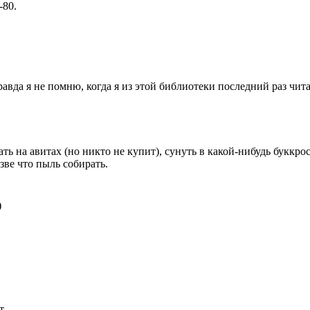
-80.
вда я не помню, когда я из этой библиотеки последний раз чита
ь на авитах (но никто не купит), сунуть в какой-нибудь буккрос
зве что пыль собирать.
)
т.