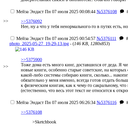
Мейза Эндаст
Пн 07 июля 2025 00:08:44
№5376108
>>
>>5376092
Нее, ну а что у тебя ненормального-то в путях есть,
Мейза Эндаст
Пн 07 июля 2025 00:54:57
№5376111
photo_2025-05-27_19-29-13.jpg
- (
146 KB, 1280x853
)
>>5375900
Тоже дома есть много кинг, доставшихся от деда. Я ч
>>
новые книги, особенно старые советские, на которых 
какой-либо системы собираю книги, сколько... накопит
обязательно у меня именно, всегда готов отдать больш
к физическим книгам, как к чему-то сакральному, что 
(естественно, что весь этот текст не относится к от
Мейза Эндаст
Пн 07 июля 2025 06:26:34
№5376116
>>5376108
>Sketchbook