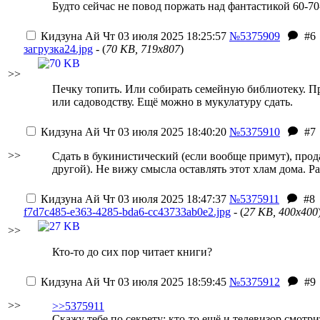
Будто сейчас не повод поржать над фантастикой 60-70
Кидзуна Ай
Чт 03 июля 2025 18:25:57
№5375909
#6
загрузка24.jpg
- (
70 KB, 719x807
)
>>
Печку топить. Или собирать семейную библиотеку. Пра
или садоводству. Ещё можно в мукулатуру сдать.
Кидзуна Ай
Чт 03 июля 2025 18:40:20
№5375910
#7
>>
Сдать в букинистический (если вообще примут), продат
другой). Не вижу смысла оставлять этот хлам дома. Ра
Кидзуна Ай
Чт 03 июля 2025 18:47:37
№5375911
#8
f7d7c485-e363-4285-bda6-cc43733ab0e2.jpg
- (
27 KB, 400x400
>>
Кто-то до сих пор читает книги?
Кидзуна Ай
Чт 03 июля 2025 18:59:45
№5375912
#9
>>
>>5375911
Скажу тебе по секрету: кто-то ещё и телевизор смотри