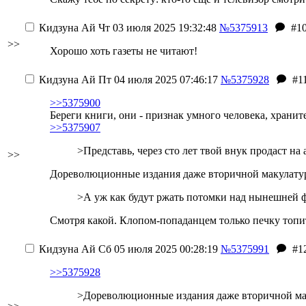
Кидзуна Ай
Чт 03 июля 2025 19:32:48
№5375913
#1
>>
Хорошо хоть газеты не читают!
Кидзуна Ай
Пт 04 июля 2025 07:46:17
№5375928
#1
>>5375900
Береги книги, они - признак умного человека, хранит
>>5375907
>Представь, через сто лет твой внук продаст н
>>
Дореволюционные издания даже вторичной макулатуры
>А уж как будут ржать потомки над нынешней ф
Смотря какой. Клопом-попаданцем только печку топит
Кидзуна Ай
Сб 05 июля 2025 00:28:19
№5375991
#1
>>5375928
>Дореволюционные издания даже вторичной маку