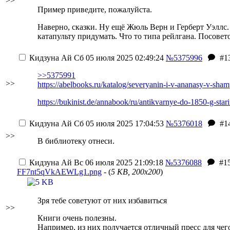
>>
Пример приведите, пожалуйста.
Наверно, сказки. Ну ещё Жюль Верн и Герберт Уэллс
катапульту придумать. Что то типа рейлгана. Посовет
Кидзуна Ай
Сб 05 июля 2025 02:49:24
№5375996
#1
>>5375991
>>
https://abelbooks.ru/katalog/severyanin-i-v-ananasy-v-sh
https://bukinist.de/annabook/ru/antikvarnye-do-1850-g-sta
Кидзуна Ай
Сб 05 июля 2025 17:04:53
№5376018
#1
>>
В библиотеку отнеси.
Кидзуна Ай
Вс 06 июля 2025 21:09:18
№5376088
#1
FF7nt5qVkAEWLg1.png
- (
5 KB, 200x200
)
Зря тебе советуют от них избавиться
>>
Книги очень полезны.
Например, из них получается отличный пресс для чег