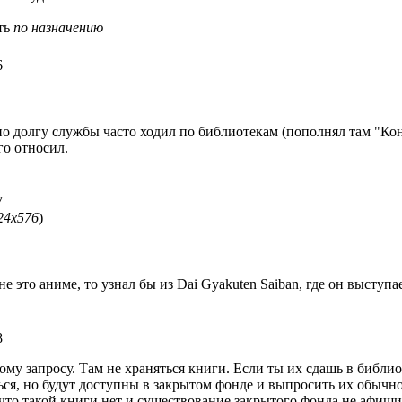
ть
по назначению
6
 по долгу службы часто ходил по библиотекам (пополнял там "Ко
го относил.
7
24x576
)
 не это аниме, то узнал бы из Dai Gyakuten Saiban, где он высту
8
у запросу. Там не храняться книги. Если ты их сдашь в библиот
ся, но будут доступны в закрытом фонде и выпросить их обычном
что такой книги нет и существование закрытого фонда не афиш