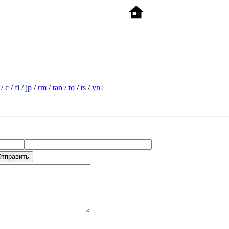
/
c
/
fi
/
jp
/
rm
/
tan
/
to
/
ts
/
vn
]