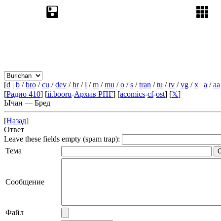
[
d
|
b
/
bro
/
cu
/
dev
/
hr
/
l
/
m
/
mu
/
o
/
s
/
tran
/
tu
/
tv
/
vg
/
x
|
a
/
aa
[
Радио 410
] [
ii.booru
-
Архив РПГ
] [
acomics
-
cf
-
ost
] [
𝕏
]
Ычан — Бред
[
Назад
]
Ответ
Leave these fields empty (spam trap):
Тема
Сообщение
Файл