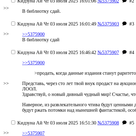
Кидзуна Ай
Чт 03 июля 2025 16:01:06
№5375902
#2
>>
В библиотку сдай.
Кидзуна Ай
Чт 03 июля 2025 16:01:49
№5375903
#3
>>
>>5375900
В библиотку сдай
Кидзуна Ай
Чт 03 июля 2025 16:46:42
№5375907
#4
>>5375900
>продать, когда данные издания станут раритет
>>
Представь, через сто лет твой внук продаст на аукци
ЛООЛ.
Здравствуй, о новый дивный чудный мир! Счастье, что 
Наверное, из развлекательного чтива будут ценными д
будут ржать потомки над нынешней фантастикой, особ
Кидзуна Ай
Чт 03 июля 2025 16:51:30
№5375908
#5
>>
>>5375907