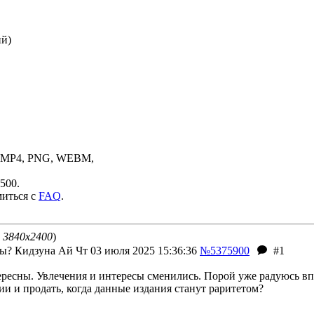
ий)
, MP4, PNG, WEBM,
500.
миться с
FAQ
.
, 3840x2400
)
ны?
Кидзуна Ай
Чт 03 июля 2025 15:36:36
№5375900
#1
ресны. Увлечения и интересы сменились. Порой уже радуюсь впо
ии и продать, когда данные издания станут раритетом?