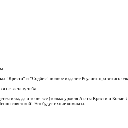
ом
онах "Кристи" и "Содбис" полное издание Роулинг про энтого оч
я не застану тебя.
етективы, да и то не все (только уровня Агаты Кристи и Конан
енно советской! Это будут ихние комиксы.