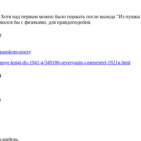
. Хотя над первым можно было поржать после выхода "Из пушки
овался бы с физиками, для правдоподобия.
3
ampanskom-poezy
rinnye-knigi-do-1941-g/349186-severyanin-i-menestrel-1921g.html
4
5
о-нибудь.