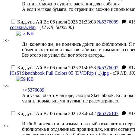
В книгах можно сушить растения для гербария
А если мягкая бумага, то страницы можно использова
Кидзуна Ай
Вс 06 июля 2025 21:33:08
№5376089
#1
сосэки.webp
- (
12 KB, 500x500
)
>>
Да, конечно же, не поленись дойти до библиотеки. Я
обменных столов и шкафов забирал, и сам много свое
Без этого не узнал бы вот этого автора...
Кидзуна Ай
Вс 06 июля 2025 21:49:58
№5376092
#1
[CsS] Sketchbook Full Colors 05 [DVDRip (...).jpg
- (
59 KB, 10
>>
>>5376089
А я узнал об этом авторе, смотря Sketchbook. Если бы
узнать нормальными путями не рассматриваю.
Кидзуна Ай
Вс 06 июля 2025 23:46:42
№5376107
#1
Из библиотек книги изымают и выбрасывают по первом
>>
библиотека в отдаленных провинциях, книги остануть
доверительных связей в библиотеке. Обычно говорят 