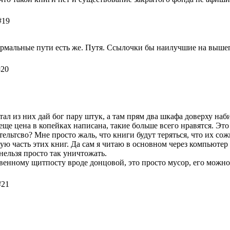
#19
 нормальные пути есть же. Путя. Ссылочки бы наилучшие на вышеп
#20
итал из них дай бог пару штук, а там прям два шкафа доверху на
еще цена в копейках написана, такие больше всего нравятся. Это
ельтсво? Мне просто жаль, что книги будут теряться, что их сож
ую часть этих книг. Да сам я читаю в основном через компьютер 
нельзя просто так уничтожать.
кровенному щитпосту вроде донцовой, это просто мусор, его можн
#21