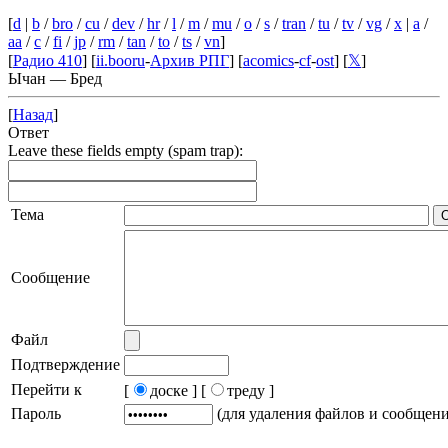
[
d
|
b
/
bro
/
cu
/
dev
/
hr
/
l
/
m
/
mu
/
o
/
s
/
tran
/
tu
/
tv
/
vg
/
x
|
a
/
aa
/
c
/
fi
/
jp
/
rm
/
tan
/
to
/
ts
/
vn
]
[
Радио 410
] [
ii.booru
-
Архив РПГ
] [
acomics
-
cf
-
ost
] [
𝕏
]
Ычан — Бред
[
Назад
]
Ответ
Leave these fields empty (spam trap):
Тема
Сообщение
Файл
Подтверждение
Перейти к
[
доске ]
[
треду ]
Пароль
(для удаления файлов и сообщен