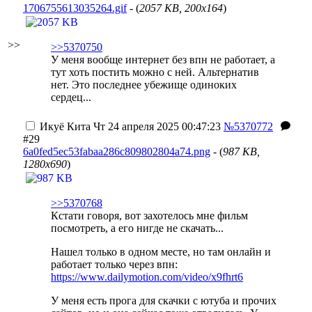
1706755613035264.gif
- (
2057 KB, 200x164
)
>>
>>5370750
У меня вообще интернет без впн не работает, а
тут хоть постить можно с ней. Альтернатив
нет. Это последнее убежище одиноких
сердец...
Икуё Кита
Чт 24 апреля 2025 00:47:23
№5370772
#29
6a0fed5ec53fabaa286c809802804a74.png
- (
987 KB,
1280x690
)
>>5370768
Кстати говоря, вот захотелось мне фильм
посмотреть, а его нигде не скачать...
Нашел только в одном месте, но там онлайн и
работает только через впн:
https://www.dailymotion.com/video/x9fhrt6
У меня есть прога для скачки с ютуба и прочих