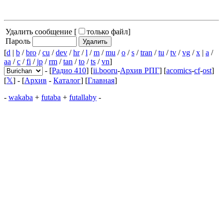
Удалить сообщение [
только файл
]
Пароль
[
d
|
b
/
bro
/
cu
/
dev
/
hr
/
l
/
m
/
mu
/
o
/
s
/
tran
/
tu
/
tv
/
vg
/
x
|
a
/
aa
/
c
/
fi
/
jp
/
rm
/
tan
/
to
/
ts
/
vn
]
- [
Радио 410
] [
ii.booru
-
Архив РПГ
] [
acomics
-
cf
-
ost
]
[
𝕏
] - [
Архив
-
Каталог
] [
Главная
]
-
wakaba
+
futaba
+
futallaby
-