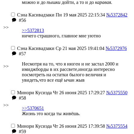
можно и до
пышки
дойти, а то и до
каравая
.
Сэна Касивадзаки
Пн 19 мая 2025 22:15:34
№5372842
#56
>>
>>5372813
ничего страшного, главное мне уютно
Сэна Касивадзаки
Ср 21 мая 2025 19:41:04
№5372976
#57
Несмотря на то, что я нюген и не застал 2000 и
>>
имиджборды в их рассвете,иногда интересно
посмотреть на остатки былого величия и
увидеть,что все ещё ычан жыв
Минори Кусиэда
Чт 26 июня 2025 17:29:27
№5375550
#58
>>
>>5370651
Жизнь это когда ты живёшь.
Минори Кусиэда
Чт 26 июня 2025 17:39:58
№5375554
#59