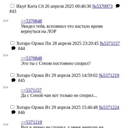
Икуё Кита
Сб 26 апреля 2025 00:46:30
№5370973
#43
>>
>>5370848
Увидел тебя, вспомнил что настало время
вернуться на ЛОР
Хотаро Орэки
Пн 28 апреля 2025 23:20:45
№5371157
#44
>>
>>5370848
Это ты с Сеном постоянно спорил?
Хотаро Орэки
Вт 29 апреля 2025 14:59:02
№5371219
#45
>>
>>5371157
Да с Сеной-чан кот только не спорил...
Хотаро Орэки
Вт 29 апреля 2025 15:46:48
№5371224
#46
>>5371219
>>
Вот я лично не спорил, у меня энергии не