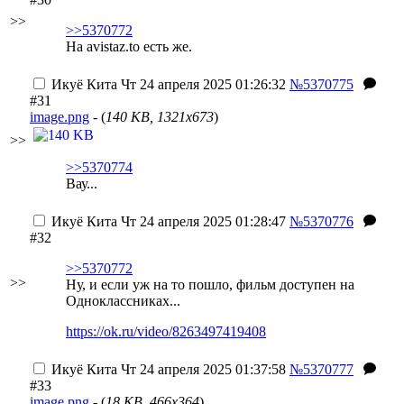
>>
>>5370772
На avistaz.to есть же.
Икуё Кита
Чт 24 апреля 2025 01:26:32
№5370775
#31
image.png
- (
140 KB, 1321x673
)
>>
>>5370774
Вау...
Икуё Кита
Чт 24 апреля 2025 01:28:47
№5370776
#32
>>5370772
>>
Ну, и если уж на то пошло, фильм доступен на
Одноклассниках...
https://ok.ru/video/8263497419408
Икуё Кита
Чт 24 апреля 2025 01:37:58
№5370777
#33
image.png
- (
18 KB, 466x364
)