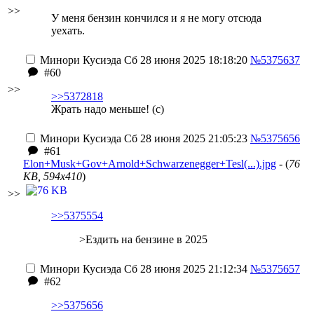
>>
У меня бензин кончился и я не могу отсюда
уехать.
Минори Кусиэда
Сб 28 июня 2025 18:18:20
№5375637
#60
>>
>>5372818
Жрать надо меньше! (с)
Минори Кусиэда
Сб 28 июня 2025 21:05:23
№5375656
#61
Elon+Musk+Gov+Arnold+Schwarzenegger+Tesl(...).jpg
- (
76
KB, 594x410
)
>>
>>5375554
>Ездить на бензине в 2025
Минори Кусиэда
Сб 28 июня 2025 21:12:34
№5375657
#62
>>5375656