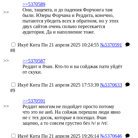
>>5370589
Они, тащемта, и до падения Форчонга там
>>
были. Юзеры Форчана и Реддита, конечно,
пытаются убедить всех в обратном, но у этих
двух сайтов очень сильно пересекается
аудитория. Да и наполнение тоже.
Икуё Кита
Пн 21 апреля 2025 10:24:55
№5370591
#8
>>
>>5370587
Реддит и 8чан. Кто-то и на сойджак пати уйдёт
от скуки.
Икуё Кита
Пн 21 апреля 2025 17:53:39
№5370633
#9
>>5370591
>>
Реддит многим не подойдет просто потому
что это не аиб. На сойжак перешли люди явно
не с тех досок, которые я посещал. 8чан
заценю, а то совсем грустно без /v/ и /vt/.
Икуё Кита
Пн 21 апреля 2025 19:26:14
№5370646