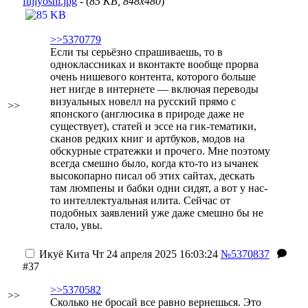
fujiyoshi.jpg
- (
85 KB, 848x480
)
>>5370779
Если ты серьёзно спрашиваешь, то в
одноклассниках и вконтакте вообще прорва
очень нишевого контента, которого больше
нет нигде в интернете — включая переводы
визуальных новелл на русский прямо с
>>
японского (англюсика в природе даже не
существует), статей и эссе на гик-тематики,
сканов редких книг и артбуков, модов на
обскурные стратежки и прочего. Мне поэтому
всегда смешно было, когда кто-то из ычанек
высокопарно писал об этих сайтах, дескать
там люмпены и бабки одни сидят, а вот у нас-
то интеллектуальная илита. Сейчас от
подобных заявлений уже даже смешно бы не
стало, увы.
Икуё Кита
Чт 24 апреля 2025 16:03:24
№5370837
#37
>>5370582
>>
Сколько не бросай все равно вернешься. Это