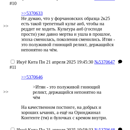
#10
>>5370633
Не думаю, что у форчановских образца 2к25
есть такой трепетный культ аиб, чтобы на
>>
реддит не ходить. Культура аиб (господи
прости) уже давно мертва и ушла в прошлое,
эпоха сменилась, поколения сменились. Итян -
это полуживой гниющий реликт, держащийся
непонятно на чём.
Икуё Кита
Пн 21 апреля 2025 19:45:30
№5370647
#11
>>5370646
>Итян - это полуживой гниющий
>>
реликт, держащийся непонятно на
чём
На качественном постинге, на добрых и
хороших ычанях, а ещё на Оринджинал
Контенте (тм) и булочках с кремом внутри.
Икуё Кита
Пн 21 апреля 2025 19:58:33
№5370648