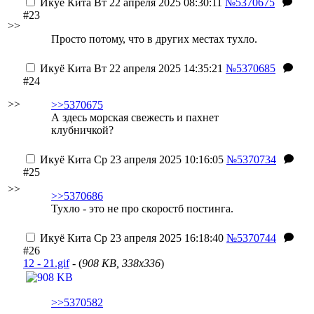
Икуё Кита
Вт 22 апреля 2025 08:30:11
№5370675
#23
>>
Просто потому, что в других местах тухло.
Икуё Кита
Вт 22 апреля 2025 14:35:21
№5370685
#24
>>
>>5370675
А здесь морская свежесть и пахнет
клубничкой?
Икуё Кита
Ср 23 апреля 2025 10:16:05
№5370734
#25
>>
>>5370686
Тухло - это не про скоростб постинга.
Икуё Кита
Ср 23 апреля 2025 16:18:40
№5370744
#26
12 - 21.gif
- (
908 KB, 338x336
)
>>5370582