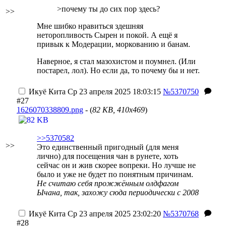
>почему ты до сих пор здесь?
>>
Мне шибко нравиться здешняя
неторопливость Сырен и покой. А ещё я
привык к Модерации, моркованию и банам.
Наверное, я стал мазохистом и поумнел. (Или
постарел, лол). Но если да, то почему бы и нет.
Икуё Кита
Ср 23 апреля 2025 18:03:15
№5370750
#27
1626070338809.png
- (
82 KB, 410x469
)
>>5370582
>>
Это единственный пригодный (для меня
лично) для посещения чан в рунете, хоть
сейчас он и жив скорее вопреки. Но лучше не
было и уже не будет по понятным причинам.
Не считаю себя прожжённым олдфагом
Ычана, так, захожу сюда периодически с 2008
Икуё Кита
Ср 23 апреля 2025 23:02:20
№5370768
#28