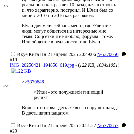
реальности как раз лет 10 назад начал строить
>>
и, что характерно, построил. И Ычан был со
мной с 2010 по 2016 как раз рядом.
Ычан для меня сейчас - место, где ??летние
люди могут общаться на интересные мне
темы. Соцсетки я не люблю, форумы - тоже.
Или общение в реальности, или Ычан.
Икуё Кита
Пн 21 апреля 2025 20:49:06
№5370656
#19
IMG_20250421_194850_619.jpg
- (
122 KB, 1034x1051
)
>>5370646
>>
>Итян - это полуживой гниющий
реликт
Видел эти слова здесь же всего пару лет назад.
В дветыщпятнадцатом.
Икуё Кита
Пн 21 апреля 2025 20:51:27
№5370657
#20