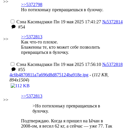
>>
>>5372798
Но потихоньку превращаешься в
булочку
.
Сэна Касивадзаки
Пн 19 мая 2025 17:41:27
№5372814
#54
>>5372813
>>
Как что-то плохое.
Блаженны те, кто может себе позволить
превращаться в булочку.
Сэна Касивадзаки
Пн 19 мая 2025 17:56:10
№5372818
#55
4c6b4870811a7a696d8d875124ba918e.jpg
- (
112 KB,
894x1504
)
>>5372813
>>
>Но потихоньку превращаешься в
булочку.
Подтверждаю. Когда я пришел на Ычан в
2008-ом, я весил 62 кг, а сейчас — уже 77. Так