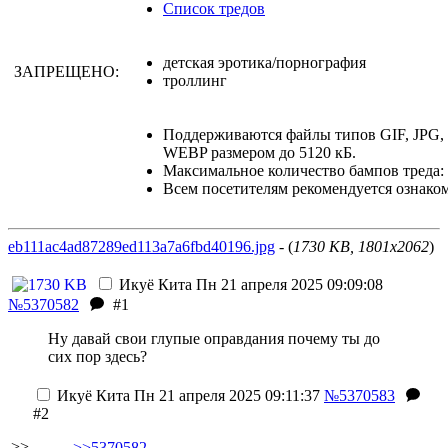
Список тредов
детская эротика/порнография
ЗАПРЕЩЕНО:
троллинг
Поддерживаются файлы типов GIF, JPG
WEBP размером до 5120 кБ.
Максимальное количество бампов треда: 
Всем посетителям рекомендуется ознако
eb111ac4ad87289ed113a7a6fbd40196.jpg
- (
1730 KB, 1801x2062
)
Икуё Кита
Пн 21 апреля 2025 09:09:08
№5370582
#1
Ну давай свои глупые оправдания почему ты до
сих пор здесь?
Икуё Кита
Пн 21 апреля 2025 09:11:37
№5370583
#2
>>
>>5370582