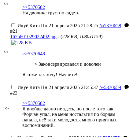
>>
>>5370582
На двочике грустно сидеть.
Икуё Кита
Пн 21 апреля 2025 21:28:25
№5370658
#21
1675601029022492.jpg
- (
228 KB, 1080x1159
)
>>
>>5370648
> Законсервировался и доволен
Я тоже так хочу! Научите!
Икуё Кита
Пн 21 апреля 2025 21:45:37
№5370659
#22
>>5370582
>>
Я вообще давно не здесь, но после того как
Форчан упал, на меня ностальгия по бордам
напала, всё таки молодость, много приятных
воспоминаний.