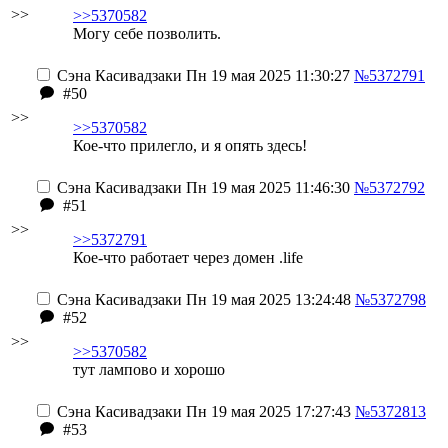
>>
>>5370582
Могу себе позволить.
Сэна Касивадзаки
Пн 19 мая 2025 11:30:27
№5372791
#50
>>
>>5370582
Кое-что прилегло, и я опять здесь!
Сэна Касивадзаки
Пн 19 мая 2025 11:46:30
№5372792
#51
>>
>>5372791
Кое-что работает через
домен .life
Сэна Касивадзаки
Пн 19 мая 2025 13:24:48
№5372798
#52
>>
>>5370582
тут лампово и хорошо
Сэна Касивадзаки
Пн 19 мая 2025 17:27:43
№5372813
#53