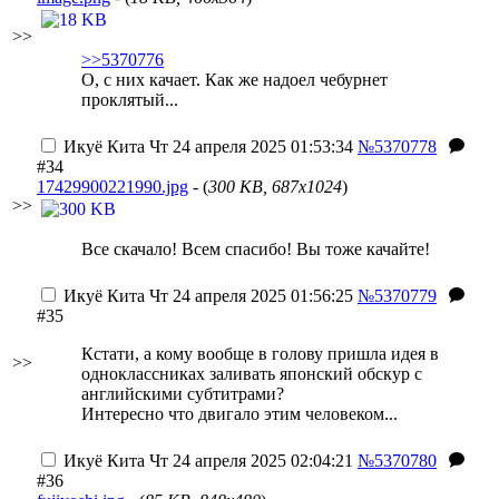
>>
>>5370776
О, с них качает. Как же надоел чебурнет
проклятый...
Икуё Кита
Чт 24 апреля 2025 01:53:34
№5370778
#34
17429900221990.jpg
- (
300 KB, 687x1024
)
>>
Все скачало! Всем спасибо! Вы тоже качайте!
Икуё Кита
Чт 24 апреля 2025 01:56:25
№5370779
#35
Кстати, а кому вообще в голову пришла идея в
>>
одноклассниках заливать японский обскур с
английскими субтитрами?
Интересно что двигало этим человеком...
Икуё Кита
Чт 24 апреля 2025 02:04:21
№5370780
#36