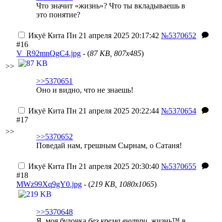
Что значит «жизнь»? Что ты вкладываешь в
это понятие?
Икуё Кита
Пн 21 апреля 2025 20:17:42
№5370652
#16
V_R92mnQgC4.jpg
- (
87 KB, 807x485
)
>>
>>5370651
Оно и видно, что не знаешь!
Икуё Кита
Пн 21 апреля 2025 20:22:44
№5370654
#17
>>
>>5370652
Поведай нам, грешным Сырнам, о Сатаня!
Икуё Кита
Пн 21 апреля 2025 20:30:40
№5370655
#18
MWz99Xq9gY0.jpg
- (
219 KB, 1080x1065
)
>>5370648
Я, моя булочка
без крема внутри
, жизнь™ в