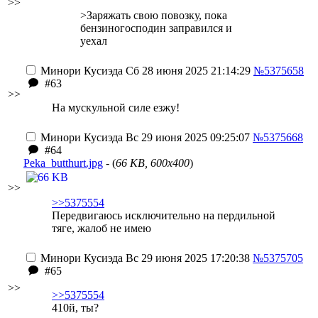
>>
>Заряжать свою повозку, пока
бензиногосподин заправился и
уехал
Минори Кусиэда
Сб 28 июня 2025 21:14:29
№5375658
#63
>>
На мускульной силе езжу!
Минори Кусиэда
Вс 29 июня 2025 09:25:07
№5375668
#64
Peka_butthurt.jpg
- (
66 KB, 600x400
)
>>
>>5375554
Передвигаюсь исключительно на пердильной
тяге, жалоб не имею
Минори Кусиэда
Вс 29 июня 2025 17:20:38
№5375705
#65
>>
>>5375554
410й, ты?