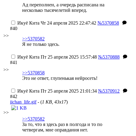
Ад переполнен, а очередь расписана на
несколько тысячелетий вперед.
Икуё Кита
Чт 24 апреля 2025 22:47:42
№5370858
#40
>>
>>5370582
Я не только здесь.
Икуё Кита
Пт 25 апреля 2025 15:57:48
№5370888
#41
>>
>>5370858
Это не ответ, глупенькая нейросеть!
Икуё Кита
Пт 25 апреля 2025 21:01:34
№5370912
#42
iichan_life.gif
- (
1 KB, 43x17
)
>>
>>5370582
За то, что я здесь раз в полгода и то по
четвергам, мне оправдания нет.