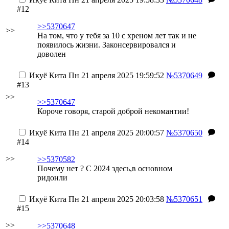
#12
>>5370647
>>
На том, что у тебя за 10 с хреном лет так и не
появилось жизни. Законсервировался и
доволен
Икуё Кита
Пн 21 апреля 2025 19:59:52
№5370649
#13
>>
>>5370647
Короче говоря, старой доброй некомантии!
Икуё Кита
Пн 21 апреля 2025 20:00:57
№5370650
#14
>>
>>5370582
Почему нет ? С 2024 здесь,в основном
ридонли
Икуё Кита
Пн 21 апреля 2025 20:03:58
№5370651
#15
>>
>>5370648