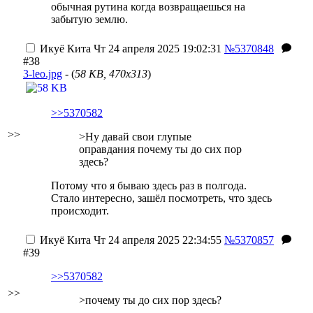
обычная рутина когда возвращаешься на
забытую землю.
Икуё Кита
Чт 24 апреля 2025 19:02:31
№5370848
#38
3-leo.jpg
- (
58 KB, 470x313
)
>>5370582
>>
>Ну давай свои глупые
оправдания почему ты до сих пор
здесь?
Потому что я бываю здесь раз в полгода.
Стало интересно, зашёл посмотреть, что здесь
происходит.
Икуё Кита
Чт 24 апреля 2025 22:34:55
№5370857
#39
>>5370582
>>
>почему ты до сих пор здесь?