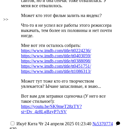
сайтов, но и она сейчас тоже отвалилась. У
меня все отвалилось.
Может кто этот фильм залить на яндекс?
>>
Что-то я не успел все работы этого режиссера
выкачать, тем более их половины и нет почти
нигде.
Мне вот эти осталось собрать:
https://www.imdb.com/title/tt0224236/
https://www.imdb.com/title/tt0403059/
https://www.imdb.com/title/tt0388098/
https://www.imdb.com/title/tt0451751/
https://www.imdb.com/title/tt1086313/
Может тут тоже кто его творчеством
увлекается? Ычане запасливые, я знаю...
Вот вам для затравки сценочка (У него все
такое стильное!):
https://youtu.be/SK9meT28zTY?
si=Dv_4z8LgBzyP7cSV
Икуё Кита
Чт 24 апреля 2025 01:23:40
№5370774
#30