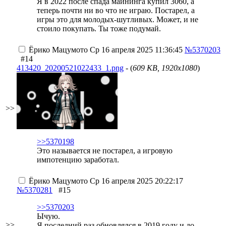
Я в 2022 после спада майнинга купил 3060, а
теперь почти ни во что не играю. Постарел, а
игры это для молодых-шутливых. Может, и не
стоило покупать. Ты тоже подумай.
Ёрико Мацумото
Ср 16 апреля 2025 11:36:45
№5370203
#14
413420_20200521022433_1.png
- (
609 KB, 1920x1080
)
>>
>>5370198
Это называется не постарел, а игровую
импотенцию заработал.
Ёрико Мацумото
Ср 16 апреля 2025 20:22:17
№5370281
#15
>>5370203
Ычую.
>>
Я последний раз обновлялся в 2019 году и до