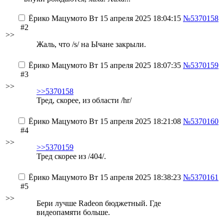
Ёрико Мацумото
Вт 15 апреля 2025 18:04:15
№5370158
#2
>>
Жаль, что /s/ на Ычане закрыли.
Ёрико Мацумото
Вт 15 апреля 2025 18:07:35
№5370159
#3
>>
>>5370158
Тред, скорее, из области /hr/
Ёрико Мацумото
Вт 15 апреля 2025 18:21:08
№5370160
#4
>>
>>5370159
Тред скорее из /404/.
Ёрико Мацумото
Вт 15 апреля 2025 18:38:23
№5370161
#5
>>
Бери лучше Radeon бюджетный. Где
видеопамяти больше.