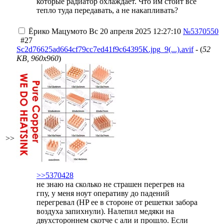
которые радиатор охлаждает. Что им стоит все
тепло туда передавать, а не накапливать?
Ёрико Мацумото
Вс 20 апреля 2025 12:27:10
№5370550
#27
Sc2d76625ad664cf79cc7ed41f9c64395K.jpg_9(...).avif
- (
52
KB, 960x960
)
>>
>>5370428
не знаю на сколько не страшен перегрев на
гпу, у меня ноут оперативу до падений
перегревал (HP ее в стороне от решетки забора
воздуха запихнули). Налепил медяки на
двухстороннем скотче с али и прошло. Если