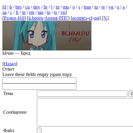
[
d
|
b
/
bro
/
cu
/
dev
/
hr
/
l
/
m
/
mu
/
o
/
s
/
tran
/
tu
/
tv
/
vg
/
x
|
a
/
aa
/
c
/
fi
/
jp
/
rm
/
tan
/
to
/
ts
/
vn
]
[
Радио 410
] [
ii.booru
-
Архив РПГ
] [
acomics
-
cf
-
ost
] [
𝕏
]
Ычан — Бред
[
Назад
]
Ответ
Leave these fields empty (spam trap):
Тема
Сообщение
Файл