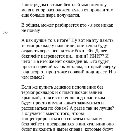
Плюс рядом с этими бекплейтами лично у
меня в упор расположен кулер от проца и там
еще больше жара получается.
В общем, может разбирается кто - я все никак
не пойму.
>>
А как лучше-то в итоге? Ну вот на эту память
термопрокладку налепили, они тепло будут
отдавать через нее на этот бекплейт. Далее
бекплейт нагревается ии... ииии? ИИИ?? И
чего? На нем же нет охлаждения. Это будет
просто горячий кусок металла, который сверху
радиатор от проц тоже горячий подпирает. И в
чем смысл?
Если же купить дешевое исполнение без
термопрокладок и с пластиковой задней
крышкой, то все это тепло под пластиком
будет просто внутри как-то зажиматься и
рассеиваться по бокам? А разве так не лучше?
Получается вместо того, чтобы
концентрироваться на горячем стальном
бекплейте и превращаться в кипятильник оно
будет выходить в дыры справа, которые будут