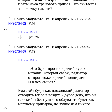
платы из-за хренового припоя. Это считается
за поломку памяти?
Ёрико Мацумото
Пт 18 апреля 2025 15:28:54
№5370436
#24
>>
>>5370430
Да, в целом.
Ёрико Мацумото
Пт 18 апреля 2025 15:44:47
№5370439
#25
>>5370415
>Это будет просто горячий кусок
металла, который сверху радиатор
от проц тоже горячий подпирает.
И в чем смысл?
Бэкплэйт будет как плохонький радиатор
отводить тепло в воздух. Другое дело, что он
плоский и без нужного обдува это будет как
мёртвому припарка, но лучше чем ничего.
>>