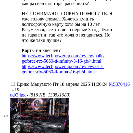
как раз вентиляторы рассеивать?
НЕ ПОНИМАЮ СЛОЖНА ПОМОГИТЕ. Я
уже голову сломал. Хочется купить
долгосрочную карту хотя бы на 10 лет.
Разумеется, все это дело первые 3 года будет
на гарантии, так что можно непариться. Но
что же таки лучше?
Карты ин квесчен?
https://www.techpowerup.com/review/palit-
geforce-rtx-5060-ti-infinity-3-16-gb/4.html
https://www.techpowerup.com/review/asus-
geforce-rtx-5060-ti-prime-16-gb/4.html
Ёрико Мацумото
Пт 18 апреля 2025 11:26:24
№5370416
#19
rgb2.jpg
- (
516 KB, 1305x1080
)
>>