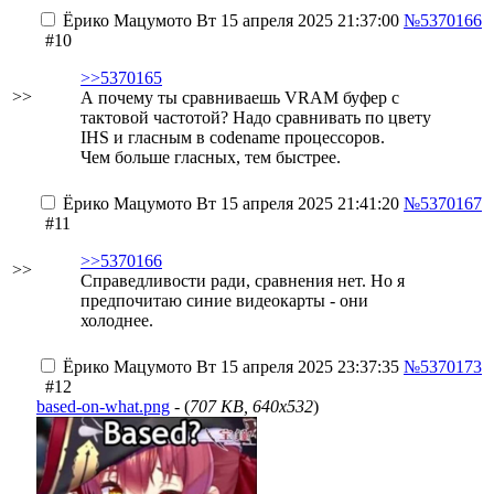
Ёрико Мацумото
Вт 15 апреля 2025 21:37:00
№5370166
#10
>>5370165
>>
А почему ты сравниваешь VRAM буфер с
тактовой частотой? Надо сравнивать по цвету
IHS и гласным в codename процессоров.
Чем больше гласных, тем быстрее.
Ёрико Мацумото
Вт 15 апреля 2025 21:41:20
№5370167
#11
>>5370166
>>
Справедливости ради, сравнения нет. Но я
предпочитаю синие видеокарты - они
холоднее.
Ёрико Мацумото
Вт 15 апреля 2025 23:37:35
№5370173
#12
based-on-what.png
- (
707 KB, 640x532
)