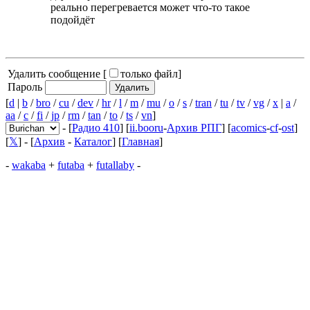
реально перегревается может что-то такое
подойдёт
Удалить сообщение [
только файл
]
Пароль
[
d
|
b
/
bro
/
cu
/
dev
/
hr
/
l
/
m
/
mu
/
o
/
s
/
tran
/
tu
/
tv
/
vg
/
x
|
a
/
aa
/
c
/
fi
/
jp
/
rm
/
tan
/
to
/
ts
/
vn
]
- [
Радио 410
] [
ii.booru
-
Архив РПГ
] [
acomics
-
cf
-
ost
]
[
𝕏
] - [
Архив
-
Каталог
] [
Главная
]
-
wakaba
+
futaba
+
futallaby
-