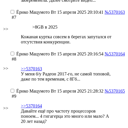
забеременела. Далее смотрите видео...
Ёрико Мацумото
Вт 15 апреля 2025 20:10:41
№5370163
#7
>8GB в 2025
>>
Кожаная куртка совсем в берегах запутался от
отсутствия конкуренции.
Ёрико Мацумото
Вт 15 апреля 2025 20:16:54
№5370164
#8
>>
>>5370163
У меня б/у Радеон 2017-го, не самой топовой,
даже по тем временам, c 8Гб...
Ёрико Мацумото
Вт 15 апреля 2025 21:28:32
№5370165
#9
>>5370164
>>
Давайте ещё про частоту процессоров
поноем... 4 гигагерца это много или мало? А
20 лет назад?