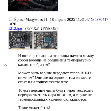
Ёрико Мацумото
Пт 18 апреля 2025 11:31:47
№5370417
#20
1212.jpg
- (
737 KB, 1889x719
)
И вот еще нюанс - а эти чипы памяти между
собой вообще не соединены температурно
каким-то образом?
>>
Может быть верние передают тепло ВНИЗ
нижним? Они же на одном и том же месте
стоят и на тонком текстолите.
То есть верхние чипы будут через текстолит
передовать часть жара нижним, а те уже не
термопрокладках кулером охлаждаются.
Такое может быть?