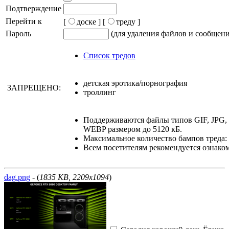
Подтверждение
Перейти к
[
доске ]
[
треду ]
Пароль
(для удаления файлов и сообщен
Список тредов
детская эротика/порнография
ЗАПРЕЩЕНО:
троллинг
Поддерживаются файлы типов GIF, JPG
WEBP размером до 5120 кБ.
Максимальное количество бампов треда: 
Всем посетителям рекомендуется ознако
dag.png
- (
1835 KB, 2209x1094
)