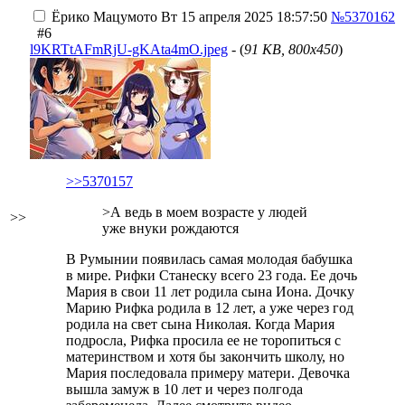
Ёрико Мацумото
Вт 15 апреля 2025 18:57:50
№5370162
#6
l9KRTtAFmRjU-gKAta4mO.jpeg
- (
91 KB, 800x450
)
>>5370157
>А ведь в моем возрасте у людей
>>
уже внуки рождаются
В Румынии появилась самая молодая бабушка
в мире. Рифки Станеску всего 23 года. Ее дочь
Мария в свои 11 лет родила сына Иона. Дочку
Марию Рифка родила в 12 лет, а уже через год
родила на свет сына Николая. Когда Мария
подросла, Рифка просила ее не торопиться с
материнством и хотя бы закончить школу, но
Мария последовала примеру матери. Девочка
вышла замуж в 10 лет и через полгода