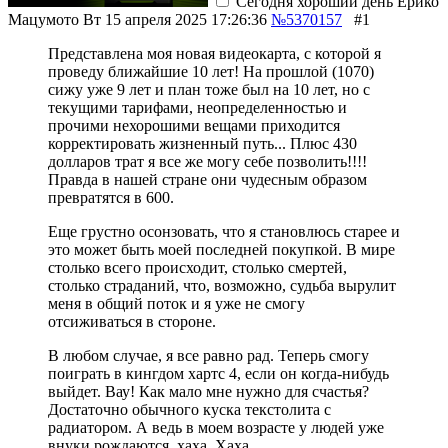
Сегодня хороший день
Ёрико
Мацумото
Вт 15 апреля 2025 17:26:36
№5370157
#1
Представлена моя новая видеокарта, с которой я
проведу ближайшие 10 лет! На прошлой (1070)
сижу уже 9 лет и план тоже был на 10 лет, но с
текущими тарифами, неопределенностью и
прочими нехорошими вещами приходится
корректировать жизненный путь... Плюс 430
долларов трат я все же могу себе позволить!!!!
Правда в нашей стране они чудесным образом
превратятся в 600.
Еще грустно осонзовать, что я становлюсь старее и
это может быть моей последней покупкой. В мире
столько всего происходит, столько смертей,
столько страданий, что, возможно, судьба вырулит
меня в общий поток и я уже не смогу
отсиживаться в стороне.
В любом случае, я все равно рад. Теперь смогу
поиграть в кингдом хартс 4, если он когда-нибудь
выйдет. Вау! Как мало мне нужно для счастья?
Достаточно обычного куска текстолита с
радиатором. А ведь в моем возрасте у людей уже
внуки рождаются, хаха. Хаха...