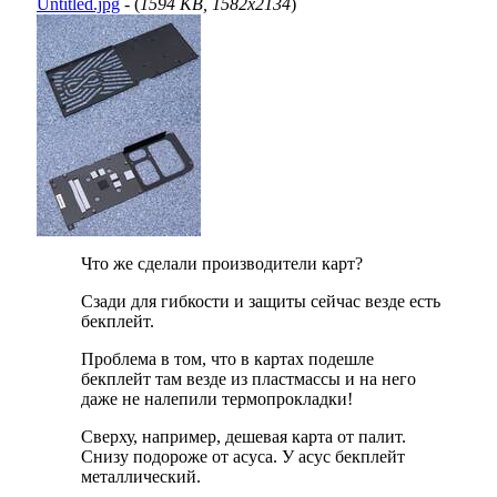
Untitled.jpg
- (
1594 KB, 1582x2134
)
Что же сделали производители карт?
Сзади для гибкости и защиты сейчас везде есть
бекплейт.
Проблема в том, что в картах подешле
бекплейт там везде из пластмассы и на него
даже не налепили термопрокладки!
Сверху, например, дешевая карта от палит.
Снизу подороже от асуса. У асус бекплейт
металлический.