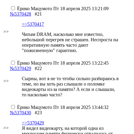
Ёрико Мацумото
Пт 18 апреля 2025 13:21:09
№5370428
#21
>>5370417
>>
Чипам DRAM, насколько мне известно,
небольшой перегрев не страшен. Неспроста на
оперативную память часто дают
"пожизненную" гарантию.
Ёрико Мацумото
Пт 18 апреля 2025 13:22:45
№5370429
#22
Сырны, вот я не то чтобы сильно разбираюсь в
>>
теме, но вы хоть раз слышали о поломке
видеокарты из-за памяти? А если и слышали,
то насколько часто?
Ёрико Мацумото
Пт 18 апреля 2025 13:44:32
№5370430
#23
>>5370429
>>
Я видел видеокарту, на которой одна из
микросхем памяти физически отвалилась от