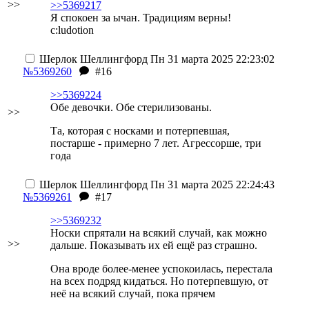
>>
>>5369217
Я спокоен за ычан. Традициям верны!
с:ludotion
Шерлок Шеллингфорд
Пн 31 марта 2025 22:23:02
№5369260
#16
>>5369224
Обе девочки. Обе стерилизованы.
>>
Та, которая с носками и потерпевшая,
постарше - примерно 7 лет. Агрессорше, три
года
Шерлок Шеллингфорд
Пн 31 марта 2025 22:24:43
№5369261
#17
>>5369232
Носки спрятали на всякий случай, как можно
>>
дальше. Показывать их ей ещё раз страшно.
Она вроде более-менее успокоилась, перестала
на всех подряд кидаться. Но потерпевшую, от
неё на всякий случай, пока прячем