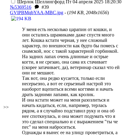
Шерлок Шеллингфорд
Пт 04 апреля 2025 18:20:30
№5369516
#39
GVlPBMqbYAA-MBC.jpg
- (
194 KB, 2048x1656
)
У меня есть несколько царапин от кошки, и
они остались шрамиками даже спустя много
лет. Кошка кстати черная, у нее сложный
характер, по внешности как будто бы помесь с
сиамской, нос с такой характерной горбинкой.
На задних лапах очень длинные и острые
когти, я не срезаю, она сама их стачивает
(скорее затачивает, да), ветеринар сказал что ей
они не мешают.
Так вот, она редко кусается, только если
несерьезно, а вот ее серьезный настрой это
наоборот вцепиться всеми когтями и начать
драть задними лапами, как кролик.
И она кстати может на меня разозлиться и
начать кидаться, если, например, терлась
>>
рядом, а я случайно подставил руку и она об
нее споткнулась, и она может подумать что я
это сделал специально и с выражением "ты че
пес" на меня наброситься.
Однажды я вынес ее на улицу проветриться, а