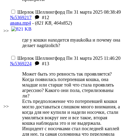
Шерлок Шеллингфорд
Пн 31 марта 2025 08:38:49
№5369217
#12
авава.mp4
- (
821 KB, 464x852
)
>>
где у кошки находится myaukolka и почему она
делает nagrizolich?
Шерлок Шеллингфорд
Пн 31 марта 2025 11:46:20
№5369224
#13
Может быть это ревность так проявляется?
Когда появилась потерпевшая кошка, она
младше или старше той что стала проявлять
агрессию? Какого они пола, стерилизованы
ли?
Есть предположение что потерпевшей кошки
>>
могло доставаться слишком много внимания, а
когда для нее купили и надели носочки, стали
умиляться вокруг нее и все такое, вторая
кошка наблюдала это и не выдержала.
Инцидент с носочками стал последней каплей
для нее, та самая соломинка что переломила