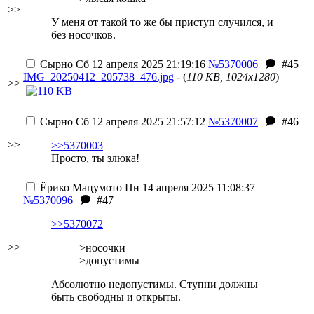
>>
У меня от такой то же бы приступ случился, и
без носочков.
Сырно
Сб 12 апреля 2025 21:19:16
№5370006
#45
IMG_20250412_205738_476.jpg
- (
110 KB, 1024x1280
)
>>
Сырно
Сб 12 апреля 2025 21:57:12
№5370007
#46
>>
>>5370003
Просто, ты злюка!
Ёрико Мацумото
Пн 14 апреля 2025 11:08:37
№5370096
#47
>>5370072
>>
>носочки
>допустимы
Абсолютно недопустимы. Ступни должны
быть свободны и открыты.