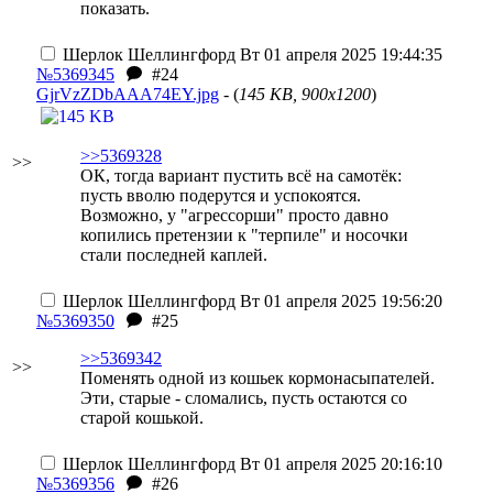
показать.
Шерлок Шеллингфорд
Вт 01 апреля 2025 19:44:35
№5369345
#24
GjrVzZDbAAA74EY.jpg
- (
145 KB, 900x1200
)
>>5369328
>>
ОК, тогда вариант пустить всё на самотёк:
пусть вволю подерутся и успокоятся.
Возможно, у "агрессорши" просто давно
копились претензии к "терпиле" и носочки
стали последней каплей.
Шерлок Шеллингфорд
Вт 01 апреля 2025 19:56:20
№5369350
#25
>>5369342
>>
Поменять одной из кошьек кормонасыпателей.
Эти, старые - сломались, пусть остаются со
старой кошькой.
Шерлок Шеллингфорд
Вт 01 апреля 2025 20:16:10
№5369356
#26