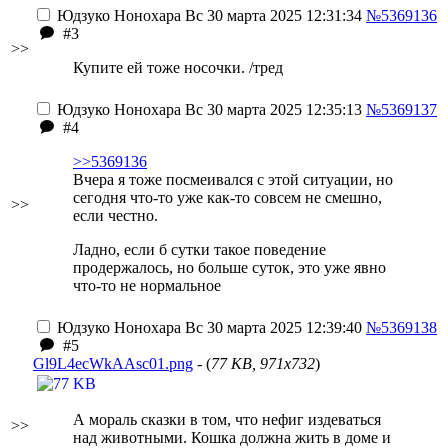
Юдзуко Нонохара
Вс 30 марта 2025 12:31:34
№5369136
#3
>>
Купите ей тоже носочки. /тред
Юдзуко Нонохара
Вс 30 марта 2025 12:35:13
№5369137
#4
>>5369136
Вчера я тоже посмеивался с этой ситуации, но
сегодня что-то уже как-то совсем не смешно,
>>
если честно.
Ладно, если б сутки такое поведение
продержалось, но больше суток, это уже явно
что-то не нормальное
Юдзуко Нонохара
Вс 30 марта 2025 12:39:40
№5369138
#5
Gl9L4ecWkAAsc01.png
- (
77 KB, 971x732
)
А мораль сказки в том, что нефиг издеваться
>>
над животными. Кошка должна жить в доме и