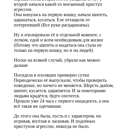
второй начался какой-то внезапный приступ
агрессии.
Она кинулась на первую кошку, начала шипеть,
царапаться, кусаться. Еле оттащили от
потерпевшей (Все руки расцарапаны).
Ну и изолировали её в отдельной комнате, с
лотком, едой и всем необходимым для жизни
(Потому что шипеть и кидаться она стала не
только на первую кошку, но и на людей)
Носки на всякий случай, убрали как можно
дальше
Посидела в изоляции примерно сутки
Периодически её выпускали, чтобы проверить
поведение, но ничего не меняется. Шерсть дыбом,
шипит, кусается, царапается. И за некоторыми
людьми крадётся, будто охотится.
Прошло уже 24 часа с первого инцидента, а она
всё такая же одичавшая.
До этого она была, пусть и с характером, но
игривая, весёлая и ласковая. И подобных
приступов агрессии, никогда не было.