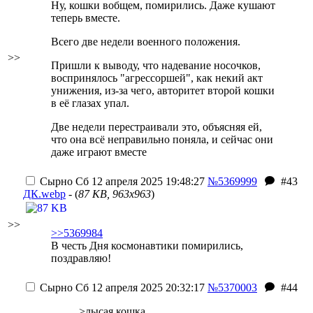
Ну, кошки вобщем, помирились. Даже кушают
теперь вместе.
Всего две недели военного положения.
>>
Пришли к выводу, что надевание носочков,
воспринялось "агрессоршей", как некий акт
унижения, из-за чего, авторитет второй кошки
в её глазах упал.
Две недели перестраивали это, объясняя ей,
что она всё неправильно поняла, и сейчас они
даже играют вместе
Сырно
Сб 12 апреля 2025 19:48:27
№5369999
#43
ДК.webp
- (
87 KB, 963x963
)
>>
>>5369984
В честь Дня космонавтики помирились,
поздравляю!
Сырно
Сб 12 апреля 2025 20:32:17
№5370003
#44
>лысая кошка