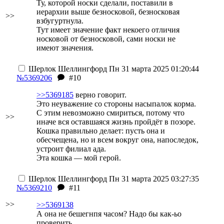
Ту, которой носки сделали, поставили в
иерархии выше безносковой, безносковая
>>
взбугyртнула.
Тут имеет значение факт некоего отличия
носковой от безносковой, сами носки не
имеют значения.
Шерлок Шеллингфорд
Пн 31 марта 2025 01:20:44
№5369206
#10
>>5369185
верно говорит.
Это неуважение со стороны насыпалок корма.
С этим невозможно смириться, потому что
>>
иначе вся оставшаяся жизнь пройдёт в позоре.
Кошка правильно делает: пусть она и
обесчещена, но и всем вокруг она, напоследок,
устроит филиал ада.
Эта кошка — мой герой.
Шерлок Шеллингфорд
Пн 31 марта 2025 03:27:35
№5369210
#11
>>
>>5369138
А она не бешегнпя часом? Надо бы как-ьо
проверить.