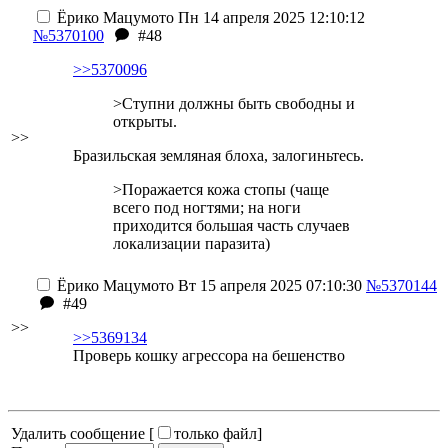
Ёрико Мацумото
Пн 14 апреля 2025 12:10:12
№5370100
#48
>>5370096
>Ступни должны быть свободны и
открыты.
>>
Бразильская земляная блоха, залогиньтесь.
>Поражается кожа стопы (чаще
всего под ногтями; на ноги
приходится большая часть случаев
локализации паразита)
Ёрико Мацумото
Вт 15 апреля 2025 07:10:30
№5370144
#49
>>
>>5369134
Проверь кошку агрессора на бешенство
Удалить сообщение [
только файл
]