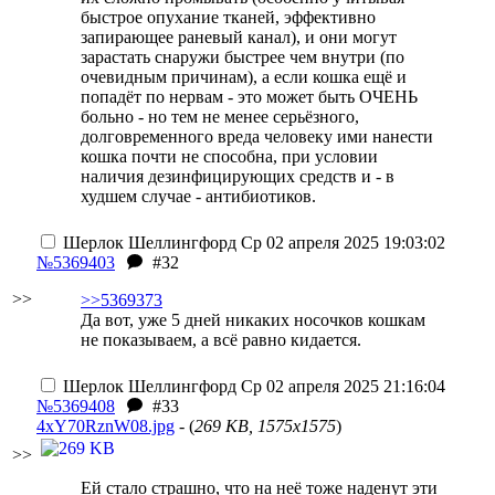
быстрое опухание тканей, эффективно
запирающее раневый канал), и они могут
зарастать снаружи быстрее чем внутри (по
очевидным причинам), а если кошка ещё и
попадёт по нервам - это может быть ОЧЕНЬ
больно - но тем не менее серьёзного,
долговременного вреда человеку ими нанести
кошка почти не способна, при условии
наличия дезинфицирующих средств и - в
худшем случае - антибиотиков.
Шерлок Шеллингфорд
Ср 02 апреля 2025 19:03:02
№5369403
#32
>>
>>5369373
Да вот, уже 5 дней никаких носочков кошкам
не показываем, а всё равно кидается.
Шерлок Шеллингфорд
Ср 02 апреля 2025 21:16:04
№5369408
#33
4xY70RznW08.jpg
- (
269 KB, 1575x1575
)
>>
Ей стало страшно, что на неё тоже наденут эти