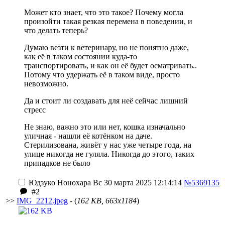
Может кто знает, что это такое? Почему могла
произойти такая резкая перемена в поведении, и
что делать теперь?
Думаю везти к ветеринару, но не понятно даже,
как её в таком состоянии куда-то
транспортировать, и как он её будет осматривать..
Потому что удержать её в таком виде, просто
невозможно.
Да и стоит ли создавать для неё сейчас лишний
стресс
Не знаю, важно это или нет, кошка изначально
уличная - нашли её котёнком на даче.
Стерилизована, живёт у нас уже четыре года, на
улице никогда не гуляла. Никогда до этого, таких
припадков не было
Юдзуко Нонохара
Вс 30 марта 2025 12:14:14
№5369135
#2
>>
IMG_2212.jpeg
- (
162 KB, 663x1184
)