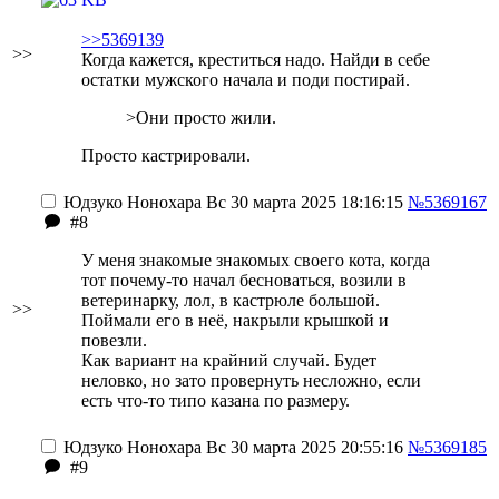
>>5369139
>>
Когда кажется, креститься надо. Найди в себе
остатки мужского начала и поди постирай.
>Они просто жили.
Просто кастрировали.
Юдзуко Нонохара
Вс 30 марта 2025 18:16:15
№5369167
#8
У меня знакомые знакомых своего кота, когда
тот почему-то начал бесноваться, возили в
ветеринарку, лол, в кастрюле большой.
>>
Поймали его в неё, накрыли крышкой и
повезли.
Как вариант на крайний случай. Будет
неловко, но зато провернуть несложно, если
есть что-то типо казана по размеру.
Юдзуко Нонохара
Вс 30 марта 2025 20:55:16
№5369185
#9