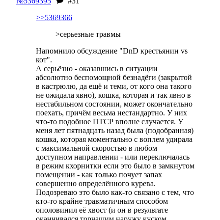
№5369395
#31
>>5369366
>серьезные травмы
Напомнило обсуждение "DnD крестьянин vs
кот".
А серьёзно - оказавшись в ситуации
абсолютно беспомощной безнадёги (закрытой
в кастрюлю, да ещё и теми, от кого она такого
не ожидала явно), кошка, которая и так явно в
нестабильном состоянии, может окончательно
поехать, причём весьма нестандартно. У них
что-то подобное ПТСР вполне случается. У
меня лет пятнадцать назад была (подобранная)
кошка, которая моментально с воплем удирала
с максимальной скоростью в любом
доступном направлении - или переключалась
в режим кхорнитки если это было в замкнутом
помещении - как только почует запах
совершенно определённого курева.
Подозреваю это было как-то связано с тем, что
кто-то крайне травматичным способом
ополовинил её хвост (и он в результате
оканчивался торчащим наружу куском