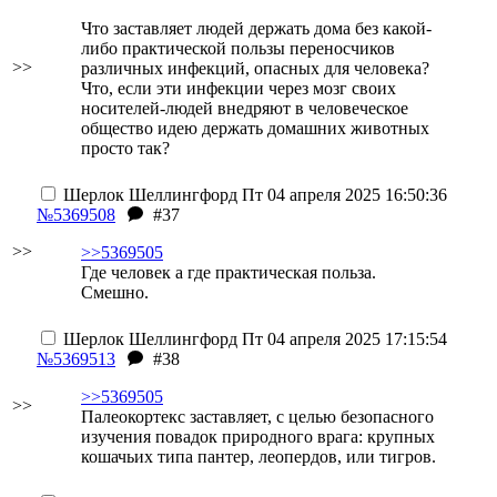
Что заставляет людей держать дома без какой-
либо практической пользы переносчиков
>>
различных инфекций, опасных для человека?
Что, если эти инфекции через мозг своих
носителей-людей внедряют в человеческое
общество идею держать домашних животных
просто так?
Шерлок Шеллингфорд
Пт 04 апреля 2025 16:50:36
№5369508
#37
>>
>>5369505
Где человек а где практическая польза.
Смешно.
Шерлок Шеллингфорд
Пт 04 апреля 2025 17:15:54
№5369513
#38
>>5369505
>>
Палеокортекс заставляет, с целью безопасного
изучения повадок природного врага: крупных
кошачьих типа пантер, леопердов, или тигров.