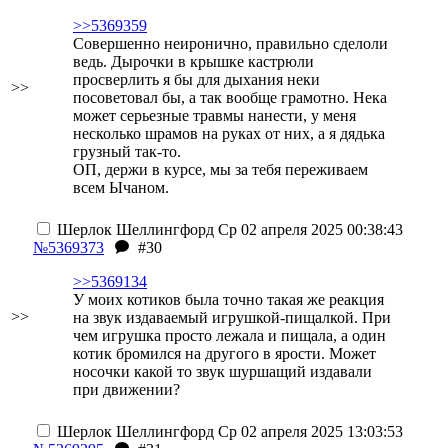
>>5369359
Совершенно неиронично, правильно сделоли
ведь. Дырочки в крышке кастрюли
просверлить я бы для дыхания неки
>>
посоветовал бы, а так вообще грамотно. Нека
может серьезные травмы нанести, у меня
несколько шрамов на руках от них, а я дядька
грузный так-то.
ОП, держи в курсе, мы за тебя переживаем
всем Ычаном.
Шерлок Шеллингфорд
Ср 02 апреля 2025 00:38:43
№5369373
#30
>>5369134
У моих котиков была точно такая же реакция
>>
на звук издаваемый игрушкой-пищалкой. При
чем игрушка просто лежала и пищала, а один
котик бромился на другого в ярости. Может
носочки какой то звук шуршащий издавали
при движении?
Шерлок Шеллингфорд
Ср 02 апреля 2025 13:03:53