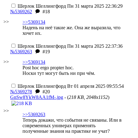
Шерлок Шеллингфорд
Пн 31 марта 2025 22:36:29
№5369262
#18
>>
>>5369134
Надень на неё такие же. Она же выразила, что
хочет их.
Шерлок Шеллингфорд
Пн 31 марта 2025 22:37:36
№5369263
#19
>>
>>5369134
Post hoc ergo propter hoc.
Носки тут могут быть ни при чём.
Шерлок Шеллингфорд
Вт 01 апреля 2025 09:55:54
№5369278
#20
GnSw8YkW8AA1fM-.jpg
- (
218 KB, 2048x1152
)
>>
>>5369263
Теперь докажи, что события не связаны. Или в
современных универах применять
полученные знания на практике не учат?