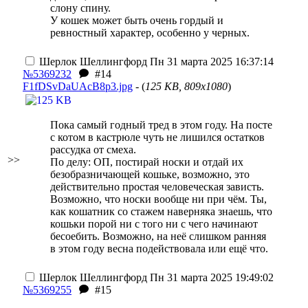
слону спину.
У кошек может быть очень гордый и
ревностный характер, особенно у черных.
Шерлок Шеллингфорд
Пн 31 марта 2025 16:37:14
№5369232
#14
F1fDSvDaUAcB8p3.jpg
- (
125 KB, 809x1080
)
Пока самый годный тред в этом году. На посте
с котом в кастрюле чуть не лишился остатков
рассудка от смеха.
>>
По делу: ОП, постирай носки и отдай их
безобразничающей кошьке, возможно, это
действительно простая
человеческая
зависть.
Возможно, что носки вообще ни при чём. Ты,
как кошатник со стажем наверняка знаешь, что
кошьки порой ни с того ни с чего начинают
бecoeбить. Возможно, на неё слишком ранняя
в этом году весна подействовала или ещё что.
Шерлок Шеллингфорд
Пн 31 марта 2025 19:49:02
№5369255
#15