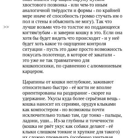
хвостового позвонка - или чем-то иным
аналогичной твёрдости и формы - по крайней
мере иначе её способность громко стучать им о
пол и стены я объяснить не могу). Так что
>>
лучше возьми что-то толстое но поддающееся
когтям/зубам - и заверни кошку в это. Если она
хотя бы будет видеть что происходит - и у неё
будет хоть какое то ощущение контроля
ситуации - пусть это даже просто возможность
покусать полотенце, в которое её закатали -
это уже не так травматично для
кошкопсихики, по сравнению с алюминиевым
карцером.
Царапины от кошки неглубокие, заживают
относительно быстро - её когти не вполне
ориентированы на раздирание - скорее на
удержание. Укусы куда более серьёзная вещь -
кошка наносит их сериями, орудуя клыками
как компостером - но возможны почти
исключительно только там, где тонко - пальцы,
ладони, уши... Из-за глубины и точечности
(кошка не рвёт укус как собаки делают - её
клыки слишком тонкие и хрупкие для такого)
их сложно промывать (особенно учитывая