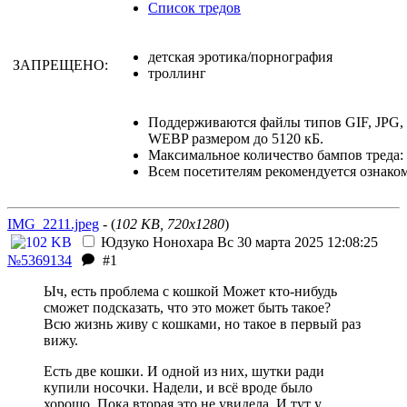
Список тредов
детская эротика/порнография
ЗАПРЕЩЕНО:
троллинг
Поддерживаются файлы типов GIF, JPG
WEBP размером до 5120 кБ.
Максимальное количество бампов треда: 
Всем посетителям рекомендуется ознако
IMG_2211.jpeg
- (
102 KB, 720x1280
)
Юдзуко Нонохара
Вс 30 марта 2025 12:08:25
№5369134
#1
Ыч, есть проблема с кошкой Может кто-нибудь
сможет подсказать, что это может быть такое?
Всю жизнь живу с кошками, но такое в первый раз
вижу.
Есть две кошки. И одной из них, шутки ради
купили носочки. Надели, и всё вроде было
хорошо. Пока вторая это не увидела. И тут у