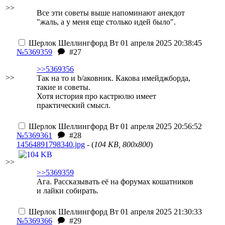
>>
Все эти советы выше напоминают анекдот
"жаль, а у меня еще столько идей было".
Шерлок Шеллингфорд
Вт 01 апреля 2025 20:38:45
№5369359
#27
>>5369356
>>
Так на то и b/аковник. Какова имейджборда,
такие и советы.
Хотя история про кастрюлю имеет
практический смысл.
Шерлок Шеллингфорд
Вт 01 апреля 2025 20:56:52
№5369361
#28
14564891798340.jpg
- (
104 KB, 800x800
)
>>
>>5369359
Ага. Рассказывать её на форумах кошатников
и лайки собирать.
Шерлок Шеллингфорд
Вт 01 апреля 2025 21:30:33
№5369366
#29