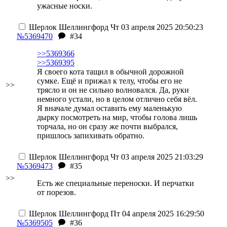
ужасные носки.
Шерлок Шеллингфорд
Чт 03 апреля 2025 20:50:23
№5369470
#34
>>5369366
>>5369395
Я своего кота тащил в обычной дорожной
сумке. Ещё и прижал к телу, чтобы его не
>>
трясло и он не сильно волновался. Да, руки
немного устали, но в целом отлично себя вёл.
Я вначале думал оставить ему маленькую
дырку посмотреть на мир, чтобы голова лишь
торчала, но он сразу же почти выбрался,
пришлось запихивать обратно.
Шерлок Шеллингфорд
Чт 03 апреля 2025 21:03:29
№5369473
#35
>>
Есть же специальные переноски. И перчатки
от порезов.
Шерлок Шеллингфорд
Пт 04 апреля 2025 16:29:50
№5369505
#36