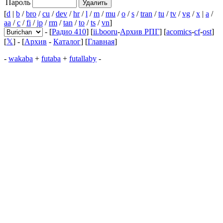
Пароль
[
d
|
b
/
bro
/
cu
/
dev
/
hr
/
l
/
m
/
mu
/
o
/
s
/
tran
/
tu
/
tv
/
vg
/
x
|
a
/
aa
/
c
/
fi
/
jp
/
rm
/
tan
/
to
/
ts
/
vn
]
- [
Радио 410
] [
ii.booru
-
Архив РПГ
] [
acomics
-
cf
-
ost
]
[
𝕏
] - [
Архив
-
Каталог
] [
Главная
]
-
wakaba
+
futaba
+
futallaby
-