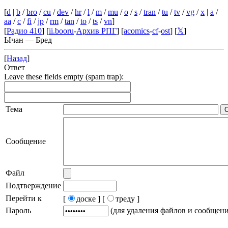
[
d
|
b
/
bro
/
cu
/
dev
/
hr
/
l
/
m
/
mu
/
o
/
s
/
tran
/
tu
/
tv
/
vg
/
x
|
a
/
aa
/
c
/
fi
/
jp
/
rm
/
tan
/
to
/
ts
/
vn
]
[
Радио 410
] [
ii.booru
-
Архив РПГ
] [
acomics
-
cf
-
ost
] [
𝕏
]
Ычан — Бред
[
Назад
]
Ответ
Leave these fields empty (spam trap):
Тема
Сообщение
Файл
Подтверждение
Перейти к
[
доске ]
[
треду ]
Пароль
(для удаления файлов и сообщен