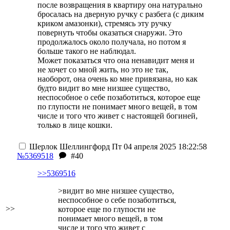
после возвращения в квартиру она натурально
бросалась на дверную ручку с разбега (с диким
криком амазонки), стремясь эту ручку
повернуть чтобы оказаться снаружи. Это
продолжалось около получала, но потом я
больше такого не наблюдал.
Может показаться что она ненавидит меня и
не хочет со мной жить, но это не так,
наоборот, она очень ко мне привязана, но как
будто видит во мне низшее существо,
неспособное о себе позаботиться, которое еще
по глупости не понимает много вещей, в том
числе и того что живет с настоящей богиней,
только в лице кошки.
Шерлок Шеллингфорд
Пт 04 апреля 2025 18:22:58
№5369518
#40
>>5369516
>видит во мне низшее существо,
неспособное о себе позаботиться,
>>
которое еще по глупости не
понимает много вещей, в том
числе и того что живет с