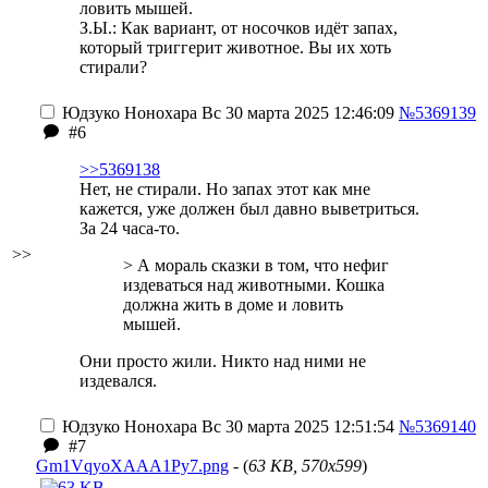
ловить мышей.
З.Ы.: Как вариант, от носочков идёт запах,
который триггерит животное. Вы их хоть
стирали?
Юдзуко Нонохара
Вс 30 марта 2025 12:46:09
№5369139
#6
>>5369138
Нет, не стирали. Но запах этот как мне
кажется, уже должен был давно выветриться.
За 24 часа-то.
>>
> А мораль сказки в том, что нефиг
издеваться над животными. Кошка
должна жить в доме и ловить
мышей.
Они просто жили. Никто над ними не
издевался.
Юдзуко Нонохара
Вс 30 марта 2025 12:51:54
№5369140
#7
Gm1VqyoXAAA1Py7.png
- (
63 KB, 570x599
)