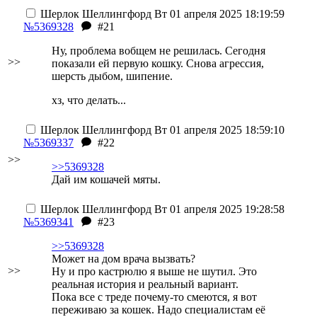
Шерлок Шеллингфорд
Вт 01 апреля 2025 18:19:59
№5369328
#21
Ну, проблема вобщем не решилась. Сегодня
>>
показали ей первую кошку. Снова агрессия,
шерсть дыбом, шипение.
хз, что делать...
Шерлок Шеллингфорд
Вт 01 апреля 2025 18:59:10
№5369337
#22
>>
>>5369328
Дай им кошачей мяты.
Шерлок Шеллингфорд
Вт 01 апреля 2025 19:28:58
№5369341
#23
>>5369328
Может на дом врача вызвать?
>>
Ну и про кастрюлю я выше не шутил. Это
реальная история и реальный вариант.
Пока все с треде почему-то смеются, я вот
переживаю за кошек. Надо специалистам её