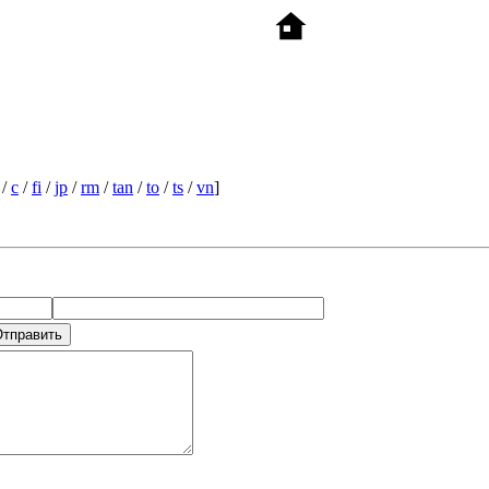
/
c
/
fi
/
jp
/
rm
/
tan
/
to
/
ts
/
vn
]