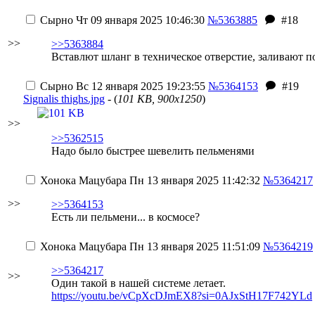
Сырно
Чт 09 января 2025 10:46:30
№5363885
#18
>>
>>5363884
Вставлют шланг в техническое отверстие, заливают п
Сырно
Вс 12 января 2025 19:23:55
№5364153
#19
Signalis thighs.jpg
- (
101 KB, 900x1250
)
>>
>>5362515
Надо было быстрее шевелить пельменями
Хонока Мацубара
Пн 13 января 2025 11:42:32
№5364217
>>
>>5364153
Есть ли пельмени... в космосе?
Хонока Мацубара
Пн 13 января 2025 11:51:09
№5364219
>>5364217
>>
Один такой в нашей системе летает.
https://youtu.be/vCpXcDJmEX8?si=0AJxStH17F742YLd