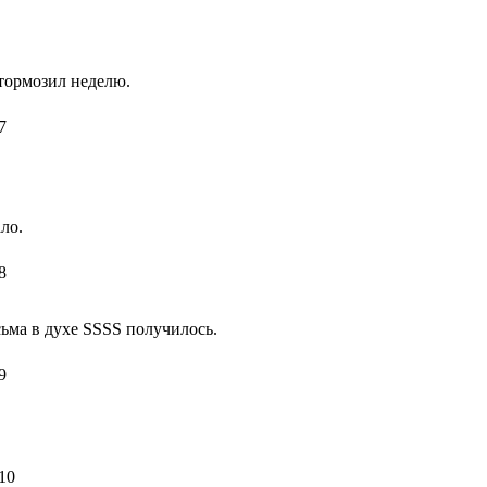
отормозил неделю.
7
ло.
8
ьма в духе SSSS получилось.
9
10