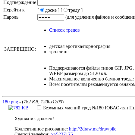
Подтверждение
Перейти к
[
доске ]
[
треду ]
Пароль
(для удаления файлов и сообщен
Список тредов
детская эротика/порнография
ЗАПРЕЩЕНО:
троллинг
Поддерживаются файлы типов GIF, JPG
WEBP размером до 5120 кБ.
Максимальное количество бампов треда: 
Всем посетителям рекомендуется ознако
180.png
- (
782 KB, 1200x1200
)
Безумных умений тред №180
ЮВАО-тян
Пн 
Художник должен!
Коллективное рисование:
http://2draw.me/drawpile
Cлепой телефон:
>>5227175