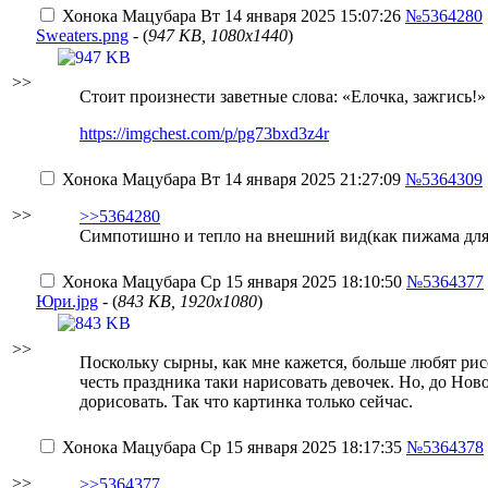
Хонока Мацубара
Вт 14 января 2025 15:07:26
№5364280
Sweaters.png
- (
947 KB, 1080x1440
)
>>
Стоит произнести заветные слова: «Елочка, зажгись!» 
https://imgchest.com/p/pg73bxd3z4r
Хонока Мацубара
Вт 14 января 2025 21:27:09
№5364309
>>
>>5364280
Симпотишно и тепло на внешний вид(как пижама для 
Хонока Мацубара
Ср 15 января 2025 18:10:50
№5364377
Юри.jpg
- (
843 KB, 1920x1080
)
>>
Поскольку сырны, как мне кажется, больше любят рис
честь праздника таки нарисовать девочек. Но, до Ново
дорисовать. Так что картинка только сейчас.
Хонока Мацубара
Ср 15 января 2025 18:17:35
№5364378
>>
>>5364377