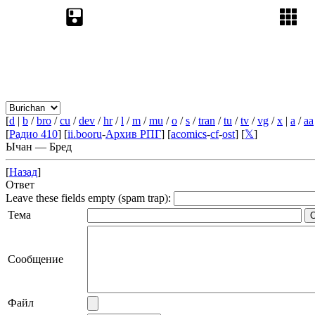
[
d
|
b
/
bro
/
cu
/
dev
/
hr
/
l
/
m
/
mu
/
o
/
s
/
tran
/
tu
/
tv
/
vg
/
x
|
a
/
aa
[
Радио 410
] [
ii.booru
-
Архив РПГ
] [
acomics
-
cf
-
ost
] [
𝕏
]
Ычан — Бред
[
Назад
]
Ответ
Leave these fields empty (spam trap):
Тема
Сообщение
Файл