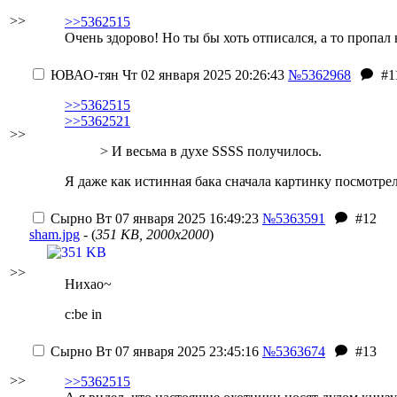
>>
>>5362515
Очень здорово!
Но ты бы хоть отписался, а то пропал н
ЮВАО-тян
Чт 02 января 2025 20:26:43
№5362968
#1
>>5362515
>>5362521
>>
> И весьма в духе SSSS получилось.
Я даже как истинная бака сначала картинку посмотрел
Сырно
Вт 07 января 2025 16:49:23
№5363591
#12
sham.jpg
- (
351 KB, 2000x2000
)
>>
Нихао~
c:be in
Сырно
Вт 07 января 2025 23:45:16
№5363674
#13
>>
>>5362515