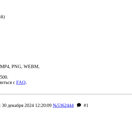
ий)
, MP4, PNG, WEBM,
500.
миться с
FAQ
.
30 декабря 2024 12:20:09
№5362444
#1