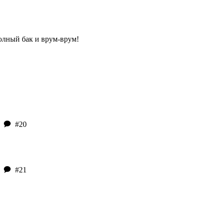
олный бак и врум-врум!
#20
#21