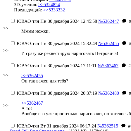
3D-умения:
>>5324854
Предыдущий:
>>5333332
ЮВАО-тян
Пн 30 декабря 2024 12:45:58
№5362447
>>
Мммм ножки.
ЮВАО-тян
Пн 30 декабря 2024 15:32:49
№5362455
>>
И сразу же реквестирую нарисовать Петровича!
ЮВАО-тян
Пн 30 декабря 2024 17:11:11
№5362467
#
>>
>>5362455
Он так важен для тебя?
ЮВАО-тян
Пн 30 декабря 2024 20:37:19
№5362480
>>5362467
>>
А то!
Вообще его уже простенько нарисовали, но хотелось 
ЮВАО-тян
Вт 31 декабря 2024 06:17:24
№5362515
#