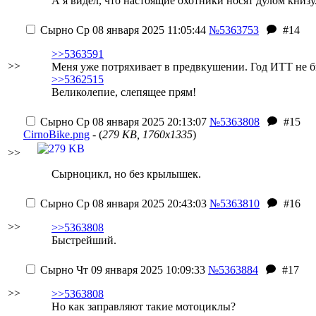
А я видел, что настоящие охотники носят дулом книзу
Сырно
Ср 08 января 2025 11:05:44
№5363753
#14
>>5363591
>>
Меня уже потряхивает в предвкушении. Год ИТТ не 
>>5362515
Великолепие, слепящее прям!
Сырно
Ср 08 января 2025 20:13:07
№5363808
#15
CirnoBike.png
- (
279 KB, 1760x1335
)
>>
Сырноцикл, но без крылышек.
Сырно
Ср 08 января 2025 20:43:03
№5363810
#16
>>
>>5363808
Быстрейший.
Сырно
Чт 09 января 2025 10:09:33
№5363884
#17
>>
>>5363808
Но как заправляют такие мотоциклы?