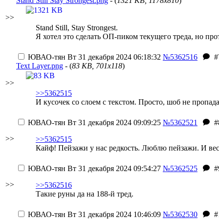
Stand Still Stay Strongest.png
- (
1321 KB, 1178x810
)
>>
Stand Still, Stay Strongest.
Я хотел это сделать ОП-пиком текущего треда, но пр
ЮВАО-тян
Вт 31 декабря 2024 06:18:32
№5362516
#
Text Layer.png
- (
83 KB, 701x118
)
>>
>>5362515
И кусочек со слоем с текстом. Просто, шоб не пропада
ЮВАО-тян
Вт 31 декабря 2024 09:09:25
№5362521
#
>>
>>5362515
Кайф! Пейзажи у нас редкость. Люблю пейзажи. И вес
ЮВАО-тян
Вт 31 декабря 2024 09:54:27
№5362525
#
>>
>>5362516
Такие руны да на 188-й тред.
ЮВАО-тян
Вт 31 декабря 2024 10:46:09
№5362530
#