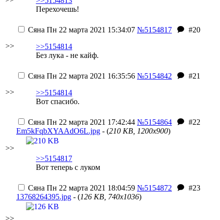
>>5154813
Перехочешь!
Сяна
Пн 22 марта 2021 15:34:07
№5154817
#20
>>
>>5154814
Без лука - не кайф.
Сяна
Пн 22 марта 2021 16:35:56
№5154842
#21
>>
>>5154814
Вот спасибо.
Сяна
Пн 22 марта 2021 17:42:44
№5154864
#22
Em5kFqbXYAAdO6L.jpg
- (
210 KB, 1200x900
)
>>
>>5154817
Вот теперь с луком
Сяна
Пн 22 марта 2021 18:04:59
№5154872
#23
13768264395.jpg
- (
126 KB, 740x1036
)
>>