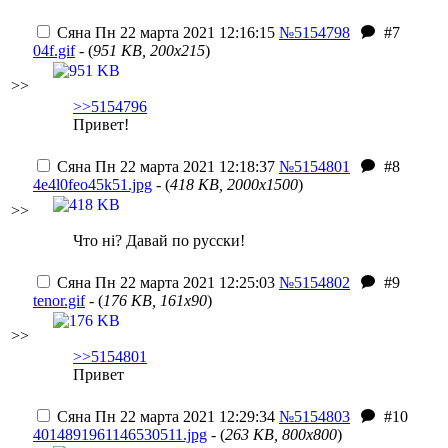
Сяна
Пн 22 марта 2021 12:16:15
№5154798
#7
04f.gif
- (
951 KB, 200x215
)
>>
>>5154796
Привет!
Сяна
Пн 22 марта 2021 12:18:37
№5154801
#8
4e4l0feo45k51.jpg
- (
418 KB, 2000x1500
)
>>
Что нi? Давай по русски!
Сяна
Пн 22 марта 2021 12:25:03
№5154802
#9
tenor.gif
- (
176 KB, 161x90
)
>>
>>5154801
Привет
Сяна
Пн 22 марта 2021 12:29:34
№5154803
#10
4014891961146530511.jpg
- (
263 KB, 800x800
)