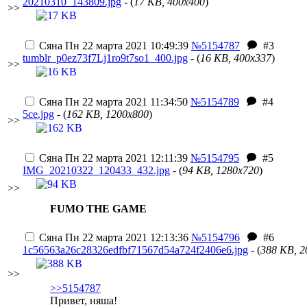
20210310_143809.jpg
- (
17 KB, 400x400
)
>>
Сяна
Пн 22 марта 2021 10:49:39
№5154787
#3
tumblr_p0ez73f7Lj1ro9t7so1_400.jpg
- (
16 KB, 400x337
)
>>
Сяна
Пн 22 марта 2021 11:34:50
№5154789
#4
5ce.jpg
- (
162 KB, 1200x800
)
>>
Сяна
Пн 22 марта 2021 12:11:39
№5154795
#5
IMG_20210322_120433_432.jpg
- (
94 KB, 1280x720
)
>>
FUMO THE GAME
Сяна
Пн 22 марта 2021 12:13:36
№5154796
#6
1c56563a26c28326edfbf71567d54a724f2406e6.jpg
- (
388 KB, 2
>>
>>5154787
Привет, няша!