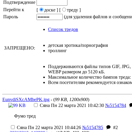
Подтверждение
Перейти к
[
доске ]
[
треду ]
Пароль
(для удаления файлов и сообщен
Список тредов
детская эротика/порнография
ЗАПРЕЩЕНО:
троллинг
Поддерживаются файлы типов GIF, JPG
WEBP размером до 5120 кБ.
Максимальное количество бампов треда: 
Всем посетителям рекомендуется ознако
EunvdiSXcAMbePK.jpg
- (
99 KB, 1200x900
)
Сяна
Пн 22 марта 2021 10:42:30
№5154784
Фумо тред
Сяна
Пн 22 марта 2021 10:44:26
№5154785
#2