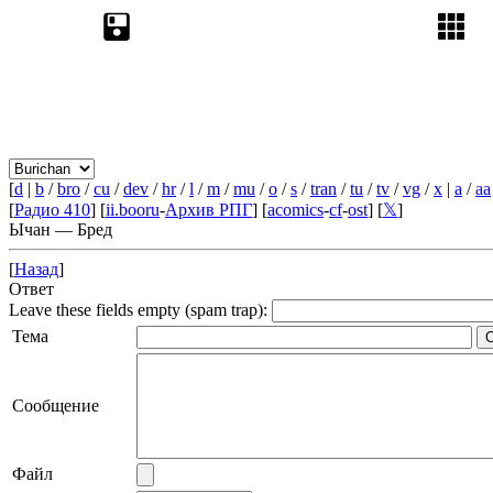
[
d
|
b
/
bro
/
cu
/
dev
/
hr
/
l
/
m
/
mu
/
o
/
s
/
tran
/
tu
/
tv
/
vg
/
x
|
a
/
aa
[
Радио 410
] [
ii.booru
-
Архив РПГ
] [
acomics
-
cf
-
ost
] [
𝕏
]
Ычан — Бред
[
Назад
]
Ответ
Leave these fields empty (spam trap):
Тема
Сообщение
Файл