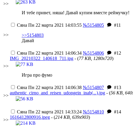
>>
И тебе привет, няша! Давай купим вместе реймучку!
Сяна
Пн 22 марта 2021 14:03:55
№5154805
#11
>>
>>5154803
Давай
Сяна
Пн 22 марта 2021 14:06:34
№5154806
#12
IMG_20210322_140618_711.jpg
- (
77 KB, 1280x720
)
>>
Игра про фумо
Сяна
Пн 22 марта 2021 14:06:38
№5154807
#13
authentic_cirno_and_reisen_udongein_inab(...).jpg
- (
56 KB, 640
>>
Сяна
Пн 22 марта 2021 14:33:24
№5154810
#14
1616412800916.jpeg
- (
214 KB, 639x903
)
>>