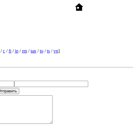
/
c
/
fi
/
jp
/
rm
/
tan
/
to
/
ts
/
vn
]