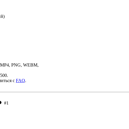
ий)
, MP4, PNG, WEBM,
500.
миться с
FAQ
.
#1