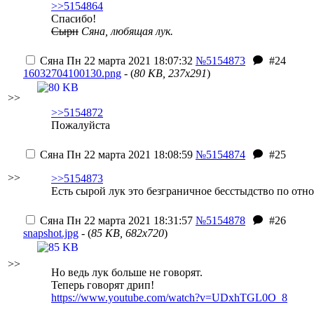
>>5154864
Спасибо!
Сырн
Сяна, любящая лук.
Сяна
Пн 22 марта 2021 18:07:32
№5154873
#24
16032704100130.png
- (
80 KB, 237x291
)
>>
>>5154872
Пожалуйста
Сяна
Пн 22 марта 2021 18:08:59
№5154874
#25
>>
>>5154873
Есть сырой лук это безграничное бесстыдство по о
Сяна
Пн 22 марта 2021 18:31:57
№5154878
#26
snapshot.jpg
- (
85 KB, 682x720
)
>>
Но ведь лук больше не говорят.
Теперь говорят дрип!
https://www.youtube.com/watch?v=UDxhTGL0O_8