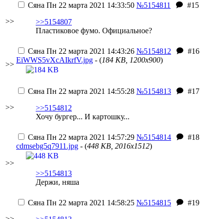
Сяна
Пн 22 марта 2021 14:33:50
№5154811
#15
>>
>>5154807
Пластиковое фумо. Официальное?
Сяна
Пн 22 марта 2021 14:43:26
№5154812
#16
EiWWS5vXcAIkrfV.jpg
- (
184 KB, 1200x900
)
>>
Сяна
Пн 22 марта 2021 14:55:28
№5154813
#17
>>
>>5154812
Хочу бургер... И картошку...
Сяна
Пн 22 марта 2021 14:57:29
№5154814
#18
cdmsebg5q7911.jpg
- (
448 KB, 2016x1512
)
>>
>>5154813
Держи, няша
Сяна
Пн 22 марта 2021 14:58:25
№5154815
#19
>>