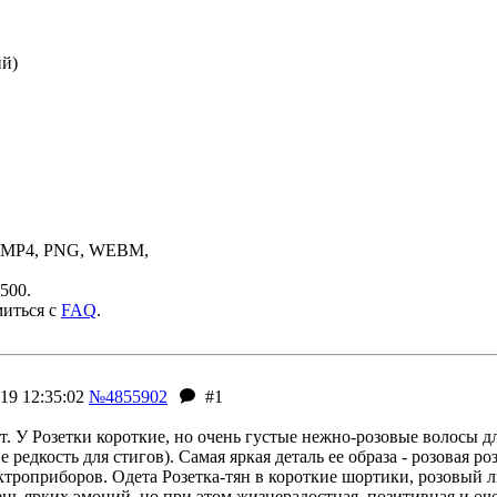
ий)
, MP4, PNG, WEBM,
500.
миться с
FAQ
.
19 12:35:02
№4855902
#1
ет. У Розетки короткие, но очень густые нежно-розовые волосы 
редкость для стигов). Самая яркая деталь ее образа - розовая ро
ктроприборов. Одета Розетка-тян в короткие шортики, розовы
нь ярких эмоций, но при этом жизнерадостная, позитивная и оч