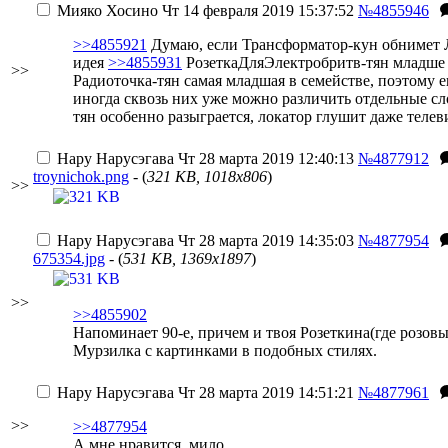
Мияко Хосино
Чт 14 февраля 2019 15:37:52
№4855946
>>4855921
Думаю, если Трансформатор-кун обнимет ЛЭ
идея
>>4855931
РозеткаДляЭлектробритв-тян младше Р
>>
Радиоточка-тян самая младшая в семействе, поэтому ещ
иногда сквозь них уже можно различить отдельные сло
тян особенно разыграется, локатор глушит даже теле
Нару Нарусэгава
Чт 28 марта 2019 12:40:13
№4877912
troynichok.png
- (
321 KB, 1018x806
)
>>
Нару Нарусэгава
Чт 28 марта 2019 14:35:03
№4877954
675354.jpg
- (
531 KB, 1369x1897
)
>>
>>4855902
Напоминает 90-е, причем и твоя Розеткина(где розов
Мурзилка с картинками в подобных стилях.
Нару Нарусэгава
Чт 28 марта 2019 14:51:21
№4877961
>>
>>4877954
А мне нравится, мило