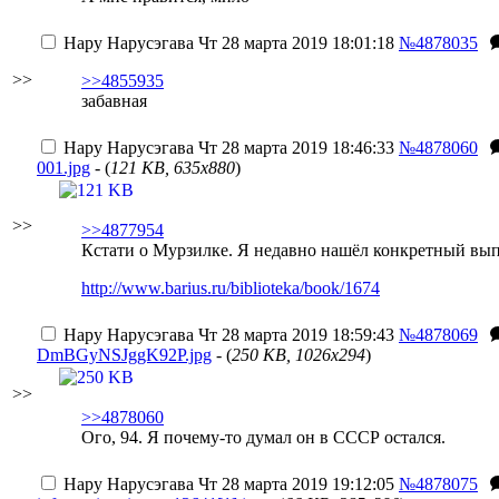
Нару Нарусэгава
Чт 28 марта 2019 18:01:18
№4878035
>>
>>4855935
забавная
Нару Нарусэгава
Чт 28 марта 2019 18:46:33
№4878060
001.jpg
- (
121 KB, 635x880
)
>>
>>4877954
Кстати о Мурзилке. Я недавно нашёл конкретный вып
http://www.barius.ru/biblioteka/book/1674
Нару Нарусэгава
Чт 28 марта 2019 18:59:43
№4878069
DmBGyNSJggK92P.jpg
- (
250 KB, 1026x294
)
>>
>>4878060
Ого, 94. Я почему-то думал он в СССР остался.
Нару Нарусэгава
Чт 28 марта 2019 19:12:05
№4878075