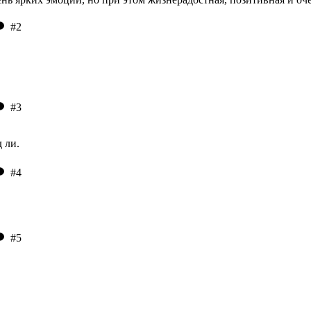
#2
#3
 ли.
#4
#5