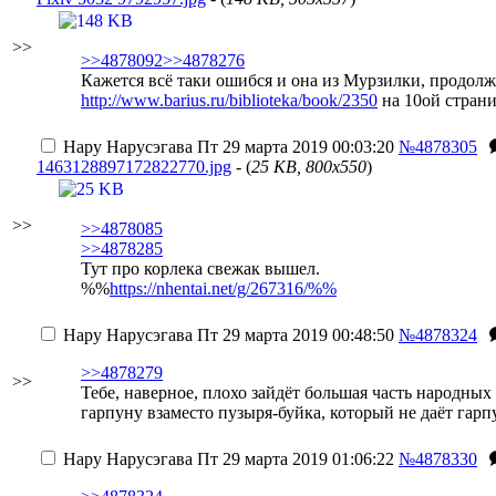
>>
>>4878092
>>4878276
Кажется всё таки ошибся и она из Мурзилки, продолжу
http://www.barius.ru/biblioteka/book/2350
на 10ой страни
Нару Нарусэгава
Пт 29 марта 2019 00:03:20
№4878305
1463128897172822770.jpg
- (
25 KB, 800x550
)
>>
>>4878085
>>4878285
Тут про корлека свежак вышел.
%%
https://nhentai.net/g/267316/%%
Нару Нарусэгава
Пт 29 марта 2019 00:48:50
№4878324
>>4878279
>>
Тебе, наверное, плохо зайдёт большая часть народных
гарпуну взаместо пузыря-буйка, который не даёт гарп
Нару Нарусэгава
Пт 29 марта 2019 01:06:22
№4878330