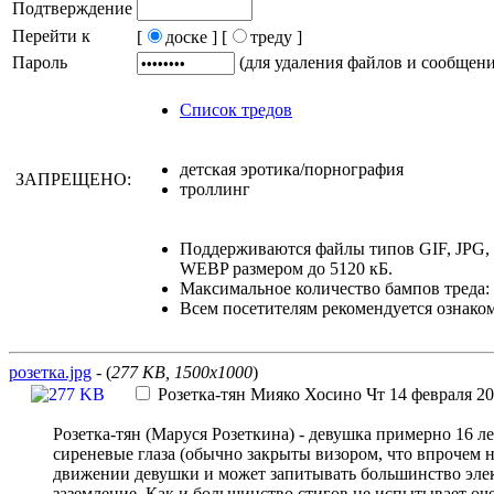
Подтверждение
Перейти к
[
доске ]
[
треду ]
Пароль
(для удаления файлов и сообщен
Список тредов
детская эротика/порнография
ЗАПРЕЩЕНО:
троллинг
Поддерживаются файлы типов GIF, JPG
WEBP размером до 5120 кБ.
Максимальное количество бампов треда: 
Всем посетителям рекомендуется ознако
розетка.jpg
- (
277 KB, 1500x1000
)
Розетка-тян
Мияко Хосино
Чт 14 февраля 20
Розетка-тян (Маруся Розеткина) - девушка примерно 16 л
сиреневые глаза (обычно закрыты визором, что впрочем не 
движении девушки и может запитывать большинство эле
заземление. Как и большинство стигов не испытывает оче