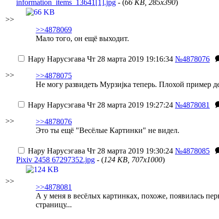
information_items_13641[1].jpg
- (
66 KB, 285x390
)
>>
>>4878069
Мало того, он ещё выходит.
Нару Нарусэгава
Чт 28 марта 2019 19:16:34
№4878076
>>
>>4878075
Не могу развидеть Мурзиjка теперь. Плохой пример д
Нару Нарусэгава
Чт 28 марта 2019 19:27:24
№4878081
>>
>>4878076
Это ты ещё "Весёлые Картинки" не видел.
Нару Нарусэгава
Чт 28 марта 2019 19:30:24
№4878085
Pixiv 2458 67297352.jpg
- (
124 KB, 707x1000
)
>>
>>4878081
А у меня в весёлых картинках, похоже, появилась перв
страницу...