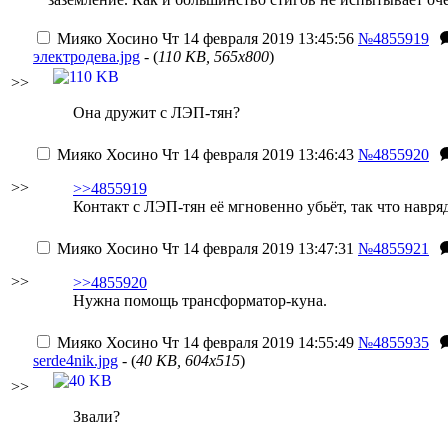
Мияко Хосино
Чт 14 февраля 2019 13:45:56
№4855919
электродева.jpg
- (
110 KB, 565x800
)
>>
Она дружит с ЛЭП-тян?
Мияко Хосино
Чт 14 февраля 2019 13:46:43
№4855920
>>
>>4855919
Контакт с ЛЭП-тян её мгновенно убьёт, так что навряд
Мияко Хосино
Чт 14 февраля 2019 13:47:31
№4855921
>>
>>4855920
Нужна помощь трансформатор-куна.
Мияко Хосино
Чт 14 февраля 2019 14:55:49
№4855935
serde4nik.jpg
- (
40 KB, 604x515
)
>>
Звали?