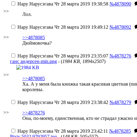
Нару Нарусэгава
Чт 28 марта 2019 19:38:58
№4878090
>>
Лол.
Нару Нарусэгава
Чт 28 марта 2019 19:49:12
№4878092
>>
>>4878085
Дюймовочка?
Нару Нарусэгава
Чт 28 марта 2019 23:35:07
№4878276
ганс андерсен-min.png
- (
1984 KB, 1894x2507
)
>>
>>4878085
Ха. А у меня была книжка такая красивая цветная (п
королевы.
Нару Нарусэгава
Чт 28 марта 2019 23:38:42
№4878279
>>
>>4878276
Она, по-моему, единственная, кто не страдал ужасно 
Нару Нарусэгава
Чт 28 марта 2019 23:42:11
№4878285
Pixiv 5032 9792957.jpg
- (
148 KB, 505x557
)