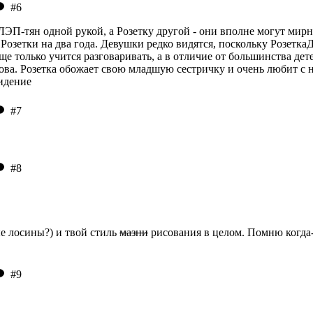
#6
П-тян одной рукой, а Розетку другой - они вполне могут мирно
озетки на два года. Девушки редко видятся, поскольку Розетка
е только учится разговаривать, а в отличие от большинства дете
ва. Розетка обожает свою младшую сестричку и очень любит с не
видение
#7
#8
ые лосины?) и твой стиль
мазни
рисования в целом. Помню когда
#9