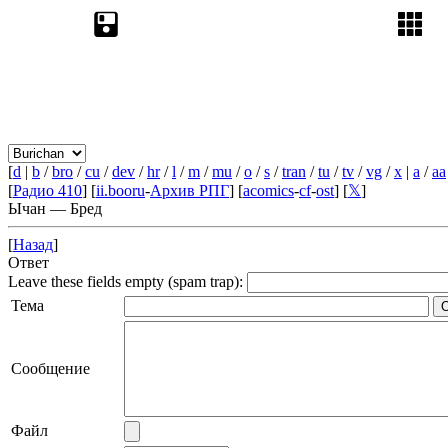
[
d
|
b
/
bro
/
cu
/
dev
/
hr
/
l
/
m
/
mu
/
o
/
s
/
tran
/
tu
/
tv
/
vg
/
x
|
a
/
aa
[
Радио 410
] [
ii.booru
-
Архив РПГ
] [
acomics
-
cf
-
ost
] [
𝕏
]
Ычан — Бред
[
Назад
]
Ответ
Leave these fields empty (spam trap):
Тема
Сообщение
Файл