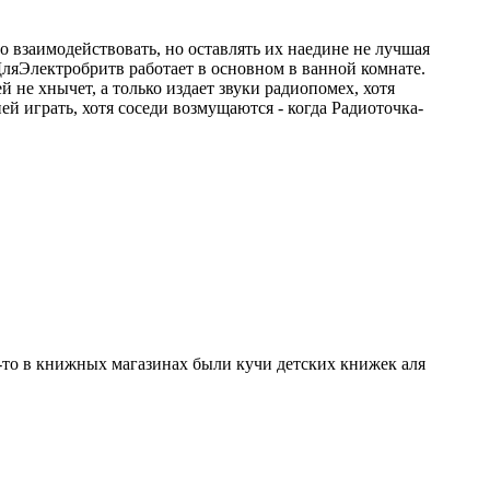
 взаимодействовать, но оставлять их наедине не лучшая
ДляЭлектробритв работает в основном в ванной комнате.
й не хнычет, а только издает звуки радиопомех, хотя
й играть, хотя соседи возмущаются - когда Радиоточка-
-то в книжных магазинах были кучи детских книжек аля