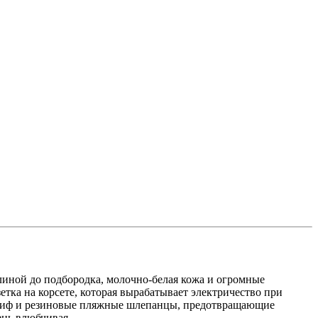
длиной до подбородка, молочно-белая кожа и огромные
зетка на корсете, которая вырабатывает электричество при
й лиф и резиновые пляжные шлепанцы, предотвращающие
ень влюбчивая.