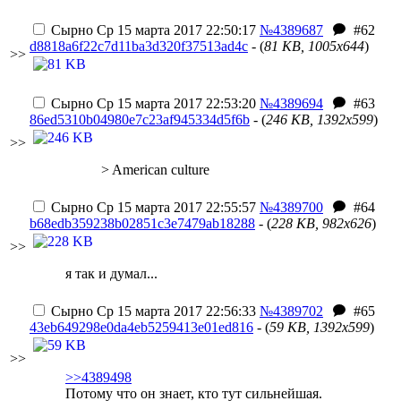
Сырно
Ср 15 марта 2017 22:50:17
№4389687
#62
d8818a6f22c7d11ba3d320f37513ad4c
- (
81 KB, 1005x644
)
>>
Сырно
Ср 15 марта 2017 22:53:20
№4389694
#63
86ed5310b04980e7c23af945334d5f6b
- (
246 KB, 1392x599
)
>>
> American culture
Сырно
Ср 15 марта 2017 22:55:57
№4389700
#64
b68edb359238b02851c3e7479ab18288
- (
228 KB, 982x626
)
>>
я так и думал...
Сырно
Ср 15 марта 2017 22:56:33
№4389702
#65
43eb649298e0da4eb5259413e01ed816
- (
59 KB, 1392x599
)
>>
>>4389498
Потому что он знает, кто тут сильнейшая.