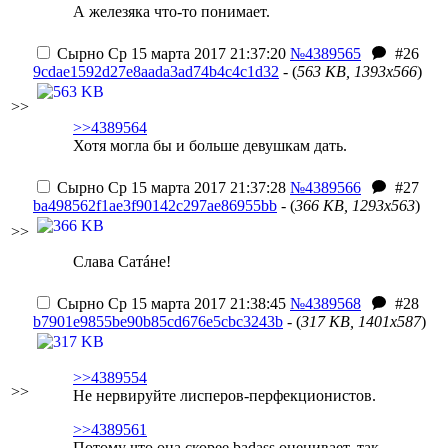
А железяка что-то понимает.
Сырно
Ср 15 марта 2017 21:37:20
№4389565
#26
9cdae1592d27e8aada3ad74b4c4c1d32
- (
563 KB, 1393x566
)
>>
>>4389564
Хотя могла бы и больше девушкам дать.
Сырно
Ср 15 марта 2017 21:37:28
№4389566
#27
ba498562f1ae3f90142c297ae86955bb
- (
366 KB, 1293x563
)
>>
Слава Сатáне!
Сырно
Ср 15 марта 2017 21:38:45
№4389568
#28
b7901e9855be90b85cd676e5cbc3243b
- (
317 KB, 1401x587
)
>>4389554
>>
Не нервируйте лисперов-перфекционистов.
>>4389561
Потому что она скорее badass оценивает, так