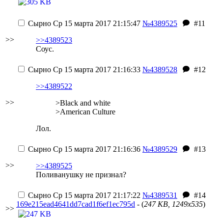
Сырно
Ср 15 марта 2017 21:15:47
№4389525
#11
>>
>>4389523
Соус.
Сырно
Ср 15 марта 2017 21:16:33
№4389528
#12
>>4389522
>>
>Black and white
>American Culture
Лол.
Сырно
Ср 15 марта 2017 21:16:36
№4389529
#13
>>
>>4389525
Поливанушку не признал?
Сырно
Ср 15 марта 2017 21:17:22
№4389531
#14
169e215ead4641dd7cad1f6ef1ec795d
- (
247 KB, 1249x535
)
>>