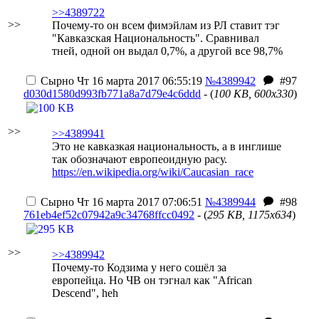
>>4389722
>>
Почему-то он всем фимэйлам из РЛ ставит тэг
"Кавказская Национальность".
Сравнивал
тней, одной он выдал 0,7%, а другой все 98,7%
Сырно
Чт 16 марта 2017 06:55:19
№4389942
#97
d030d1580d993fb771a8a7d79e4c6ddd
- (
100 KB, 600x330
)
>>
>>4389941
Это не кавказкая национальность, а в инглише
так обозначают европеоидную расу.
https://en.wikipedia.org/wiki/Caucasian_race
Сырно
Чт 16 марта 2017 07:06:51
№4389944
#98
761eb4ef52c07942a9c34768ffcc0492
- (
295 KB, 1175x634
)
>>
>>4389942
Почему-то Кодзима у него сошёл за
европейца.
Но ЧВ он тэгнал как "African
Descend", heh