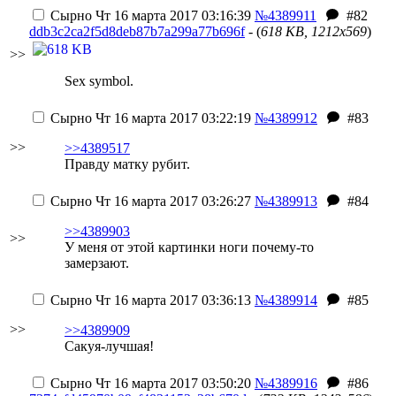
Сырно
Чт 16 марта 2017 03:16:39
№4389911
#82
ddb3c2ca2f5d8deb87b7a299a77b696f
- (
618 KB, 1212x569
)
>>
Sex symbol.
Сырно
Чт 16 марта 2017 03:22:19
№4389912
#83
>>
>>4389517
Правду матку рубит.
Сырно
Чт 16 марта 2017 03:26:27
№4389913
#84
>>4389903
>>
У меня от этой картинки ноги почему-то
замерзают.
Сырно
Чт 16 марта 2017 03:36:13
№4389914
#85
>>
>>4389909
Сакуя-лучшая!
Сырно
Чт 16 марта 2017 03:50:20
№4389916
#86