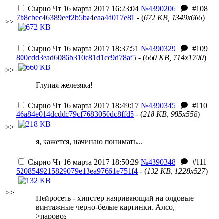
Сырно
Чт 16 марта 2017 16:23:04
№4390206
#108
7b8cbec46389eef2b5ba4eaa4d017e81
- (
672 KB, 1349x666
)
>>
Сырно
Чт 16 марта 2017 18:37:51
№4390329
#109
800cdd3ead6086b310c81d1cc9d78af5
- (
660 KB, 714x1700
)
>>
Глупая железяка!
Сырно
Чт 16 марта 2017 18:49:17
№4390345
#110
46a84e014dcddc79cf7683050dc8ffd5
- (
218 KB, 985x558
)
>>
я, кажется, начинаю понимать...
Сырно
Чт 16 марта 2017 18:50:29
№4390348
#111
5208549215829079e13ea97661e751f4
- (
132 KB, 1228x527
)
>>
Нейросеть - хипстер наяривающий на олдовые
винтажные черно-белые картинки. Алсо,
>паровоз