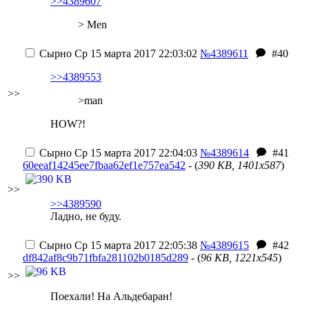
>>4389607
> Men
Сырно
Ср 15 марта 2017 22:03:02
№4389611
#40
>>4389553
>>
>man
HOW?!
Сырно
Ср 15 марта 2017 22:04:03
№4389614
#41
60eeaf14245ee7fbaa62ef1e757ea542
- (
390 KB, 1401x587
)
>>
>>4389590
Ладно, не буду.
Сырно
Ср 15 марта 2017 22:05:38
№4389615
#42
df842af8c9b71fbfa281102b0185d289
- (
96 KB, 1221x545
)
>>
Поехали! На Альдебаран!