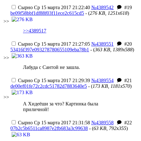
Сырно
Ср 15 марта 2017 21:22:40
№4389542
#19
be09f58bbf1df88f03f11ece2c615cd5
- (
276 KB, 1251x618
)
>>
>>4389517
Сырно
Ср 15 марта 2017 21:27:05
№4389551
#20
53416f397e093278780655109eba78b1
- (
363 KB, 1389x588
)
>>
Лабуда с Сантой не зашла.
Сырно
Ср 15 марта 2017 21:29:39
№4389554
#21
de00ef01fe72c2cdc51782d7883640e5
- (
173 KB, 1181x570
)
>>
А Хидеёши за что? Картинка была
приличной!
Сырно
Ср 15 марта 2017 21:31:58
№4389558
#22
07b2c5b6511ca8987e2fb683a3c99638
- (
63 KB, 792x355
)