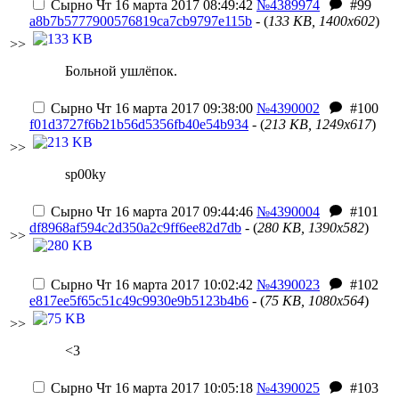
Сырно
Чт 16 марта 2017 08:49:42
№4389974
#99
a8b7b5777900576819ca7cb9797e115b
- (
133 KB, 1400x602
)
>>
Больной у
шлёп
ок.
Сырно
Чт 16 марта 2017 09:38:00
№4390002
#100
f01d3727f6b21b56d5356fb40e54b934
- (
213 KB, 1249x617
)
>>
sp00ky
Сырно
Чт 16 марта 2017 09:44:46
№4390004
#101
df8968af594c2d350a2c9ff6ee82d7db
- (
280 KB, 1390x582
)
>>
Сырно
Чт 16 марта 2017 10:02:42
№4390023
#102
e817ee5f65c51c49c9930e9b5123b4b6
- (
75 KB, 1080x564
)
>>
<3
Сырно
Чт 16 марта 2017 10:05:18
№4390025
#103