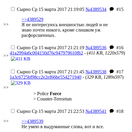
Сырно
Ср 15 марта 2017 21:19:05
№4389534
#15
>>4389529
>>
Я не интересуюсь внешностью людей и не
знаю почти никого, кроме слишком уж
расфорсшенных.
Сырно
Ср 15 марта 2017 21:21:19
№4389536
#16
41a2994a6c004150d76c947979610fb2
- (
411 KB, 1220x579
)
>>
Сырно
Ср 15 марта 2017 21:21:45
№4389538
#17
1a3c6725bf98cc2e2ef66be554271940
- (
329 KB, 1289x597
)
>>
> Police
Force
> Counter-Terrorism
Сырно
Ср 15 марта 2017 21:22:53
№4389541
#18
>>
>>4389539
Не умею в выдуманные слова, вот и все.