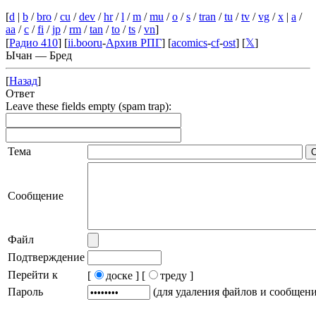
[
d
|
b
/
bro
/
cu
/
dev
/
hr
/
l
/
m
/
mu
/
o
/
s
/
tran
/
tu
/
tv
/
vg
/
x
|
a
/
aa
/
c
/
fi
/
jp
/
rm
/
tan
/
to
/
ts
/
vn
]
[
Радио 410
] [
ii.booru
-
Архив РПГ
] [
acomics
-
cf
-
ost
] [
𝕏
]
Ычан — Бред
[
Назад
]
Ответ
Leave these fields empty (spam trap):
Тема
Сообщение
Файл
Подтверждение
Перейти к
[
доске ]
[
треду ]
Пароль
(для удаления файлов и сообщен