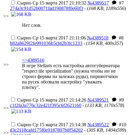
Сырно
Ср 15 марта 2017 21:10:32
№4389517
#7
274a3c91d52b0071fad190878f0e60f3
- (
168 KB, 1189x556
)
>>
Нет слов.
Сырно
Ср 15 марта 2017 21:11:06
№4389518
#8
b82a8629f2fe991036b5cfd2b3fc1233
- (
154 KB, 400x357
)
>>4389516
>>
В игре Stellaris есть настройка автогубернатора
"respect tile specialization" (нужна чтобы ии не
строил фермы на залежах руды), пиривотчики
на русек обозвали настройку "уважать
плитку".
Сырно
Ср 15 марта 2017 21:14:26
№4389521
#9
c1f2fa3a776c32e421f395c6f2621160
- (
133 KB, 1170x578
)
>>
Сырно
Ср 15 марта 2017 21:14:38
№4389522
#10
d3c2118cafd175f0e9187807b0f54202
- (
305 KB, 1404x599
)
>>