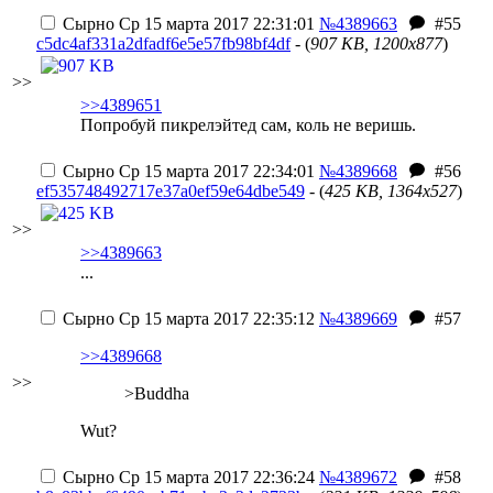
Сырно
Ср 15 марта 2017 22:31:01
№4389663
#55
c5dc4af331a2dfadf6e5e57fb98bf4df
- (
907 KB, 1200x877
)
>>
>>4389651
Попробуй пикрелэйтед сам, коль не веришь.
Сырно
Ср 15 марта 2017 22:34:01
№4389668
#56
ef535748492717e37a0ef59e64dbe549
- (
425 KB, 1364x527
)
>>
>>4389663
...
Сырно
Ср 15 марта 2017 22:35:12
№4389669
#57
>>4389668
>>
>Buddha
Wut?
Сырно
Ср 15 марта 2017 22:36:24
№4389672
#58