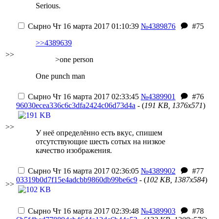
Serious.
Сырно
Чт 16 марта 2017 01:10:39
№4389876
#75
>>4389639
>>
>one person
One punch man
Сырно
Чт 16 марта 2017 02:33:45
№4389901
#76
96030ecea336c6c3dfa2424c06d73d4a
- (
191 KB, 1376x571
)
>>
У неё определённо есть вкус, спишем
отсутствующие шесть сотых на низкое
качество изображения.
Сырно
Чт 16 марта 2017 02:36:05
№4389902
#77
03319b0d7f15e4adcbb9860db99be6c9
- (
102 KB, 1387x584
)
>>
Сырно
Чт 16 марта 2017 02:39:48
№4389903
#78