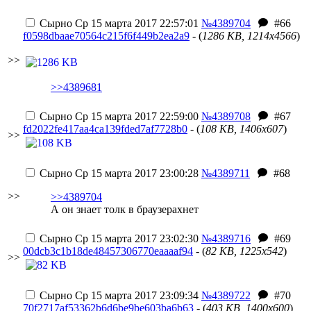
Сырно
Ср 15 марта 2017 22:57:01
№4389704
#66
f0598dbaae70564c215f6f449b2ea2a9
- (
1286 KB, 1214x4566
)
>>
>>4389681
Сырно
Ср 15 марта 2017 22:59:00
№4389708
#67
fd2022fe417aa4ca139fded7af7728b0
- (
108 KB, 1406x607
)
>>
Сырно
Ср 15 марта 2017 23:00:28
№4389711
#68
>>
>>4389704
А он знает толк в браузерах
нет
Сырно
Ср 15 марта 2017 23:02:30
№4389716
#69
00dcb3c1b18de48457306770eaaaaf94
- (
82 KB, 1225x542
)
>>
Сырно
Ср 15 марта 2017 23:09:34
№4389722
#70
70f2717af53362b6d6be9be603ba6b63
- (
403 KB, 1400x600
)