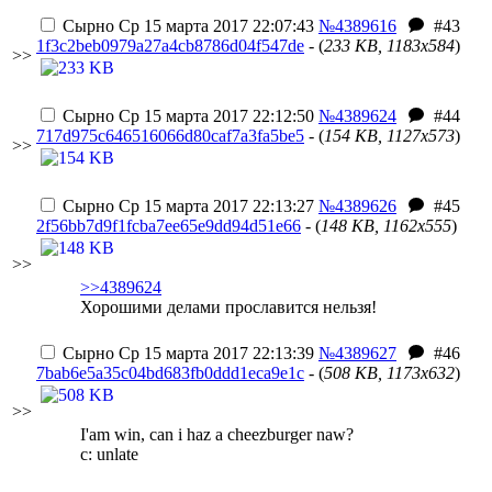
Сырно
Ср 15 марта 2017 22:07:43
№4389616
#43
1f3c2beb0979a27a4cb8786d04f547de
- (
233 KB, 1183x584
)
>>
Сырно
Ср 15 марта 2017 22:12:50
№4389624
#44
717d975c646516066d80caf7a3fa5be5
- (
154 KB, 1127x573
)
>>
Сырно
Ср 15 марта 2017 22:13:27
№4389626
#45
2f56bb7d9f1fcba7ee65e9dd94d51e66
- (
148 KB, 1162x555
)
>>
>>4389624
Хорошими делами прославится нельзя!
Сырно
Ср 15 марта 2017 22:13:39
№4389627
#46
7bab6e5a35c04bd683fb0ddd1eca9e1c
- (
508 KB, 1173x632
)
>>
I'am win, can i haz a cheezburger naw?
c: unlate