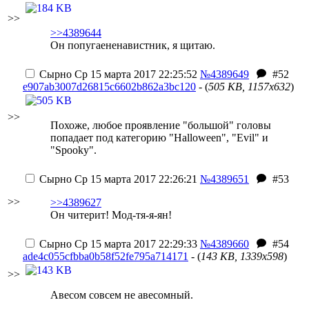
>>
>>4389644
Он попугаененавистник, я щитаю.
Сырно
Ср 15 марта 2017 22:25:52
№4389649
#52
e907ab3007d26815c6602b862a3bc120
- (
505 KB, 1157x632
)
>>
Похоже, любое проявление "большой" головы
попадает под категорию "Halloween", "Evil" и
"Spooky".
Сырно
Ср 15 марта 2017 22:26:21
№4389651
#53
>>
>>4389627
Он читерит! Мод-тя-я-ян!
Сырно
Ср 15 марта 2017 22:29:33
№4389660
#54
ade4c055cfbba0b58f52fe795a714171
- (
143 KB, 1339x598
)
>>
Авесом совсем не авесомный.