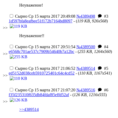
Неуважение!
Сырно
Ср 15 марта 2017 20:49:08
№4389498
#3
1d597bfa8eafbee51f172b7164bd8097
- (
119 KB, 926x568
)
>>
Неуважение!!
Сырно
Ср 15 марта 2017 20:51:54
№4389500
#4
e6568c701ae537c7909b54640b7a12bc
- (
255 KB, 1264x560
)
>>
Сырно
Ср 15 марта 2017 21:06:52
№4389514
#5
ed5152d038ceb5910725401c64c4cd52
- (
110 KB, 1167x541
)
>>
Сырно
Ср 15 марта 2017 21:07:20
№4389516
#6
f35f235310f635db84fdaf85effd52af
- (
126 KB, 1216x555
)
>>
>>4389514