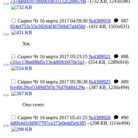
7374afd45970b09cf4831152c28b670d
- (
732 KB, 1243x586
)
>>
Сырно
Чт 16 марта 2017 04:59:30
№4389918
#87
924ef753c55e28264f36766b67ad456f
- (
431 KB, 1503x631
)
>>
Хм.
Сырно
Чт 16 марта 2017 05:23:15
№4389921
#88
c31ec138a608d5c13e4d0ffcb970e5a3
- (
554 KB, 1289x914
)
>>
Сырно
Чт 16 марта 2017 05:36:38
№4389925
#89
fce40c29ce5349df503c76470484129a
- (
387 KB, 1236x494
)
>>
Оно сечет.
Сырно
Чт 16 марта 2017 05:41:25
№4389926
#90
4d0b441c6f907797ca373e0edd5eb385
- (
298 KB, 1114x494
)
>>