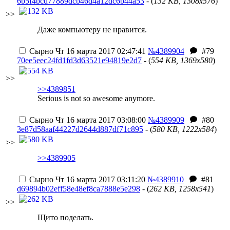
6b5f4bcd77889dcb46d4a12dc6b44a53
- (
132 KB, 1308x576
)
>>
Даже компьютеру не нравится.
Сырно
Чт 16 марта 2017 02:47:41
№4389904
#79
70ee5eec24fd1fd3d63521e94819e2d7
- (
554 KB, 1369x580
)
>>
>>4389851
Serious is not so awesome anymore.
Сырно
Чт 16 марта 2017 03:08:00
№4389909
#80
3e87d58aaf44227d2644d887df71c895
- (
580 KB, 1222x584
)
>>
>>4389905
Сырно
Чт 16 марта 2017 03:11:20
№4389910
#81
d69894b02eff58e48ef8ca7888e5e298
- (
262 KB, 1258x541
)
>>
Щито поделать.