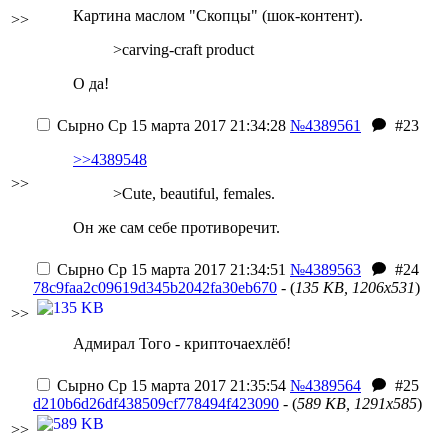
Картина маслом "Скопцы" (шок-контент).
>>
>carving-craft product
О да!
Сырно
Ср 15 марта 2017 21:34:28
№4389561
#23
>>4389548
>>
>Cute, beautiful, females.
Он же сам себе противоречит.
Сырно
Ср 15 марта 2017 21:34:51
№4389563
#24
78c9faa2c09619d345b2042fa30eb670
- (
135 KB, 1206x531
)
>>
Адмирал Того - крипточаехлёб!
Сырно
Ср 15 марта 2017 21:35:54
№4389564
#25
d210b6d26df438509cf778494f423090
- (
589 KB, 1291x585
)
>>