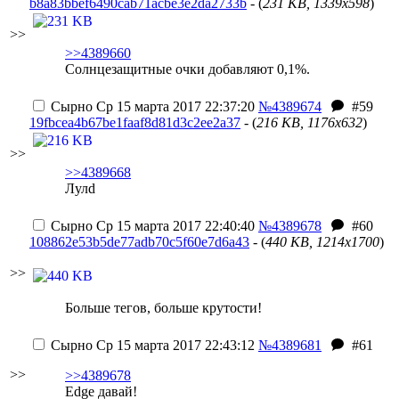
b8a83bbef6490cab71acbe3e2da2733b
- (
231 KB, 1339x598
)
>>
>>4389660
Солнцезащитные очки добавляют 0,1%.
Сырно
Ср 15 марта 2017 22:37:20
№4389674
#59
19fbcea4b67be1faaf8d81d3c2ee2a37
- (
216 KB, 1176x632
)
>>
>>4389668
Лул
d
Сырно
Ср 15 марта 2017 22:40:40
№4389678
#60
108862e53b5de77adb70c5f60e7d6a43
- (
440 KB, 1214x1700
)
>>
Больше тегов, больше крутости!
Сырно
Ср 15 марта 2017 22:43:12
№4389681
#61
>>
>>4389678
Edge давай!