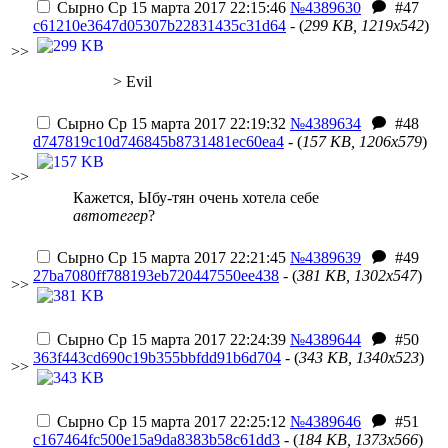
Сырно
Ср 15 марта 2017 22:15:46
№4389630
#47
c61210e3647d05307b22831435c31d64
- (
299 KB, 1219x542
)
>>
> Evil
Сырно
Ср 15 марта 2017 22:19:32
№4389634
#48
d747819c10d746845b8731481ec60ea4
- (
157 KB, 1206x579
)
>>
Кажется, Ыбу-тян очень хотела себе
автотегер
?
Сырно
Ср 15 марта 2017 22:21:45
№4389639
#49
27ba7080ff788193eb720447550ee438
- (
381 KB, 1302x547
)
>>
Сырно
Ср 15 марта 2017 22:24:39
№4389644
#50
363f443cd690c19b355bbfdd91b6d704
- (
343 KB, 1340x523
)
>>
Сырно
Ср 15 марта 2017 22:25:12
№4389646
#51
c167464fc500e15a9da8383b58c61dd3
- (
184 KB, 1373x566
)