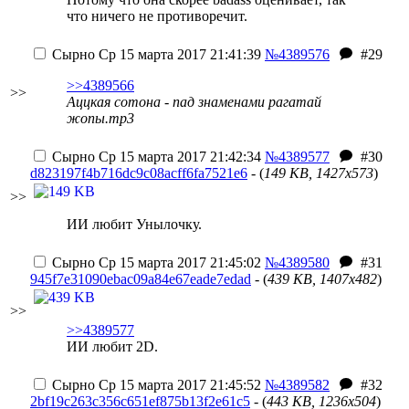
что ничего не противоречит.
Сырно
Ср 15 марта 2017 21:41:39
№4389576
#29
>>4389566
>>
Аццкая сотона - пад знаменами рагатай
жопы.mp3
Сырно
Ср 15 марта 2017 21:42:34
№4389577
#30
d823197f4b716dc9c08acff6fa7521e6
- (
149 KB, 1427x573
)
>>
ИИ любит Унылочку.
Сырно
Ср 15 марта 2017 21:45:02
№4389580
#31
945f7e31090ebac09a84e67eade7edad
- (
439 KB, 1407x482
)
>>
>>4389577
ИИ любит 2D.
Сырно
Ср 15 марта 2017 21:45:52
№4389582
#32
2bf19c263c356c651ef875b13f2e61c5
- (
443 KB, 1236x504
)