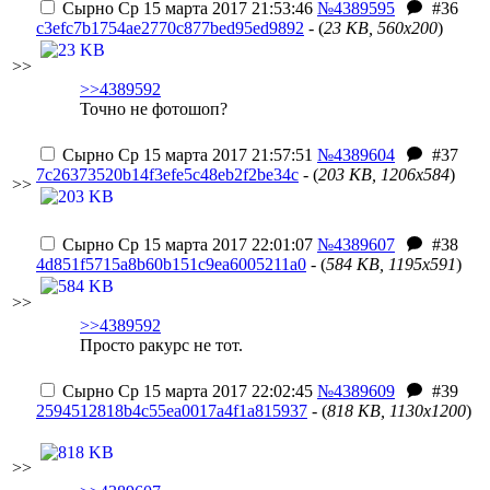
Сырно
Ср 15 марта 2017 21:53:46
№4389595
#36
c3efc7b1754ae2770c877bed95ed9892
- (
23 KB, 560x200
)
>>
>>4389592
Точно не фотошоп?
Сырно
Ср 15 марта 2017 21:57:51
№4389604
#37
7c26373520b14f3efe5c48eb2f2be34c
- (
203 KB, 1206x584
)
>>
Сырно
Ср 15 марта 2017 22:01:07
№4389607
#38
4d851f5715a8b60b151c9ea6005211a0
- (
584 KB, 1195x591
)
>>
>>4389592
Просто ракурс не тот.
Сырно
Ср 15 марта 2017 22:02:45
№4389609
#39
2594512818b4c55ea0017a4f1a815937
- (
818 KB, 1130x1200
)
>>