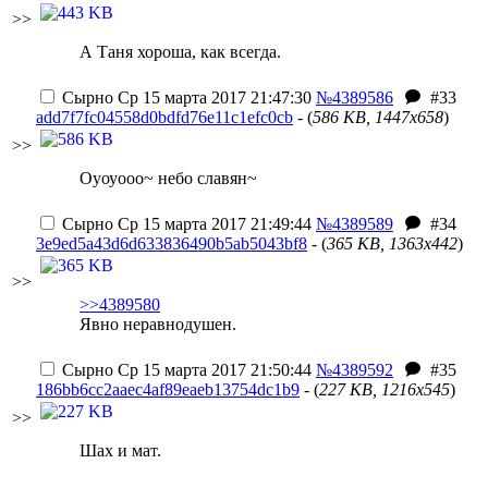
>>
А Таня хороша, как всегда.
Сырно
Ср 15 марта 2017 21:47:30
№4389586
#33
add7f7fc04558d0bdfd76e11c1efc0cb
- (
586 KB, 1447x658
)
>>
Оуоуооо~ небо славян~
Сырно
Ср 15 марта 2017 21:49:44
№4389589
#34
3e9ed5a43d6d633836490b5ab5043bf8
- (
365 KB, 1363x442
)
>>
>>4389580
Явно неравнодушен.
Сырно
Ср 15 марта 2017 21:50:44
№4389592
#35
186bb6cc2aaec4af89eaeb13754dc1b9
- (
227 KB, 1216x545
)
>>
Шах и мат.