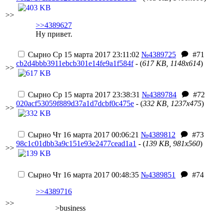
>>
>>4389627
Ну привет.
Сырно
Ср 15 марта 2017 23:11:02
№4389725
#71
cb2d4bbb3911ebcb301e14fe9a1f584f
- (
617 KB, 1148x614
)
>>
Сырно
Ср 15 марта 2017 23:38:31
№4389784
#72
020acf53059f889d37a1d7dcbf0c475e
- (
332 KB, 1237x475
)
>>
Сырно
Чт 16 марта 2017 00:06:21
№4389812
#73
98c1c01dbb3a9c151e93e2477cead1a1
- (
139 KB, 981x560
)
>>
Сырно
Чт 16 марта 2017 00:48:35
№4389851
#74
>>4389716
>>
>business