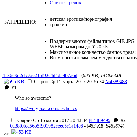
Список тредов
детская эротика/порнография
ЗАПРЕЩЕНО:
троллинг
Поддерживаются файлы типов GIF, JPG
WEBP размером до 5120 кБ.
Максимальное количество бампов треда: 
Всем посетителям рекомендуется ознако
4186d9d2cfc7ac215f92c4d4d54b726d
- (
695 KB, 1440x600
)
Сырно
Ср 15 марта 2017 20:36:34
№4389488
#1
Who so awesome?
https://everypixel.com/aesthetics
Сырно
Ср 15 марта 2017 20:43:34
№4389495
#2
0a38f0fcd56b5f901982eeee5e1a14c6
- (
453 KB, 845x674
)
>>