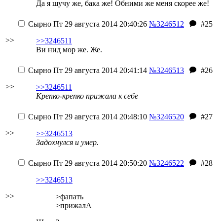
Да я шучу же, бака же! Обними же меня скорее же!
Сырно
Пт 29 августа 2014 20:40:26
№3246512
#25
>>
>>3246511
Ви нид мор же. Же.
Сырно
Пт 29 августа 2014 20:41:14
№3246513
#26
>>
>>3246511
Крепко-крепко прижала к себе
Сырно
Пт 29 августа 2014 20:48:10
№3246520
#27
>>
>>3246513
Задохнулся и умер.
Сырно
Пт 29 августа 2014 20:50:20
№3246522
#28
>>3246513
>>
>фапать
>прижалA