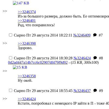
>>
>>3246374
Из-за большого размера, должно быть. Ее оптимизиров
>>3246401
Рад, что понравилось!
Сырно
Пт 29 августа 2014 18:22:11
№3246409
#7
>>
>>3246398
Здорово.
Сырно
Пт 29 августа 2014 18:30:28
№3246424
#8
0d2ad447a14b7cc6c02907df479f9d92
- (
15 KB, 300x100
)
>>
>>3246358
Ну окей.
Сырно
Пт 29 августа 2014 18:55:45
№3246437
#9
>>
>>3246424
Кстати, попробовал с немецкого IP зайти в П - тоже 40