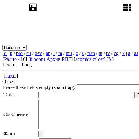
[
d
|
b
/
bro
/
cu
/
dev
/
hr
/
l
/
m
/
mu
/
o
/
s
/
tran
/
tu
/
tv
/
vg
/
x
|
a
/
aa
[
Радио 410
] [
ii.booru
-
Архив РПГ
] [
acomics
-
cf
-
ost
] [
𝕏
]
Ычан — Бред
[
Назад
]
Ответ
Leave these fields empty (spam trap):
Тема
Сообщение
Файл