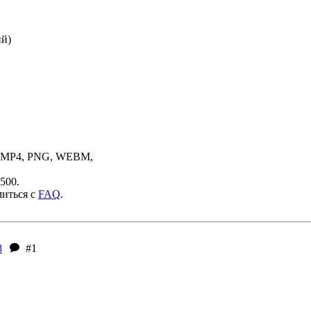
ий)
, MP4, PNG, WEBM,
500.
миться с
FAQ
.
8
#1