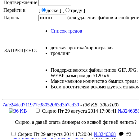
Подтверждение
Перейти к
[
доске ]
[
треду ]
Пароль
(для удаления файлов и сообщен
Список тредов
детская эротика/порнография
ЗАПРЕЩЕНО:
троллинг
Поддерживаются файлы типов GIF, JPG
WEBP размером до 5120 кБ.
Максимальное количество бампов треда: 
Всем посетителям рекомендуется ознако
7afe24dcd711977c38052063d3b7ad39
- (
36 KB, 300x100
)
Сырно
Пт 29 августа 2014 17:08:41
№324635
Сырно, а давай опять баннеры со всякой фигней лепить?
Сырно
Пт 29 августа 2014 17:20:04
№3246368
#2