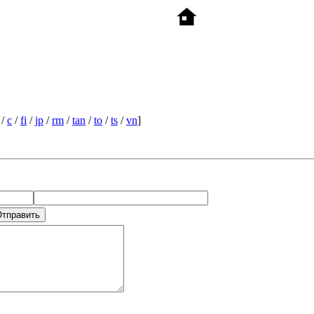
/
c
/
fi
/
jp
/
rm
/
tan
/
to
/
ts
/
vn
]