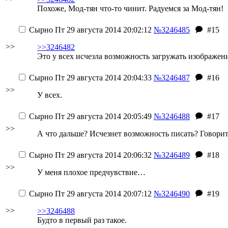
Похоже, Мод-тян что-то чинит. Радуемся за Мод-тян!
Сырно
Пт 29 августа 2014 20:02:12
№3246485
#15
>>
>>3246482
Это у всех исчезла возможность загружать изображен
Сырно
Пт 29 августа 2014 20:04:33
№3246487
#16
>>
У всех.
Сырно
Пт 29 августа 2014 20:05:49
№3246488
#17
>>
А что дальше? Исчезнет возможность писать? Говори
Сырно
Пт 29 августа 2014 20:06:32
№3246489
#18
>>
У меня плохое предчувствие…
Сырно
Пт 29 августа 2014 20:07:12
№3246490
#19
>>
>>3246488
Будто в первый раз такое.