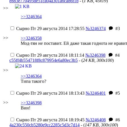
e883e770495de51ca04a301a6ca86f1b
- (
1 KB, 45x19
)
>>
>>3246364
Сырно
Пт 29 августа 2014 17:28:55
№3246374
#3
>>
>>3246358
Мод-тян не поставит. Ей даже такая годнота не нравит
Сырно
Пт 29 августа 2014 18:11:14
№3246398
#4
c55ff4b554718f8c879954e6a80ec3b5
- (
24 KB, 300x100
)
>>
>>3246364
Типа такого?
Сырно
Пт 29 августа 2014 18:13:43
№3246401
#5
>>
>>3246398
Вин!
Сырно
Пт 29 августа 2014 18:19:45
№3246408
#6
4a230c550cb5280e9cc2285c5d3c7d14
- (
147 KB, 300x100
)