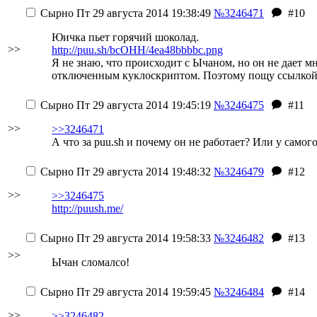
Сырно
Пт 29 августа 2014 19:38:49
№3246471
#10
Юичка пьет горячий шоколад.
>>
http://puu.sh/bcOHH/4ea48bbbbc.png
Я не знаю, что происходит с Ычаном, но он не дает м
отключенным куклоскриптом. Поэтому пощу ссылкой
Сырно
Пт 29 августа 2014 19:45:19
№3246475
#11
>>
>>3246471
А что за puu.sh и почему он не работает? Или у самог
Сырно
Пт 29 августа 2014 19:48:32
№3246479
#12
>>
>>3246475
http://puush.me/
Сырно
Пт 29 августа 2014 19:58:33
№3246482
#13
>>
Ычан сломалсо!
Сырно
Пт 29 августа 2014 19:59:45
№3246484
#14
>>
>>3246482