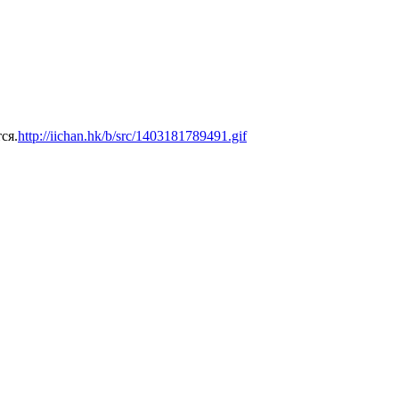
ся.
http://iichan.hk/b/src/1403181789491.gif