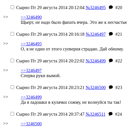
Сырно
Пт 29 августа 2014 20:12:04
№3246495
#20
>>
>>3246490
Щьерт, не надо было фапать вчера. Это же к несчастью
Сырно
Пт 29 августа 2014 20:16:18
№3246497
#21
>>
>>3246495
О, я не один от этого суеверия страдаю.
Дай обниму.
Сырно
Пт 29 августа 2014 20:22:02
№3246499
#22
>>
>>3246497
Сперва руки вымой.
Сырно
Пт 29 августа 2014 20:23:21
№3246500
#23
>>
>>3246499
Да я ладошки в кулачки сожму, не волнуйся ты так!
Сырно
Пт 29 августа 2014 20:37:47
№3246511
#24
>>
>>3246500