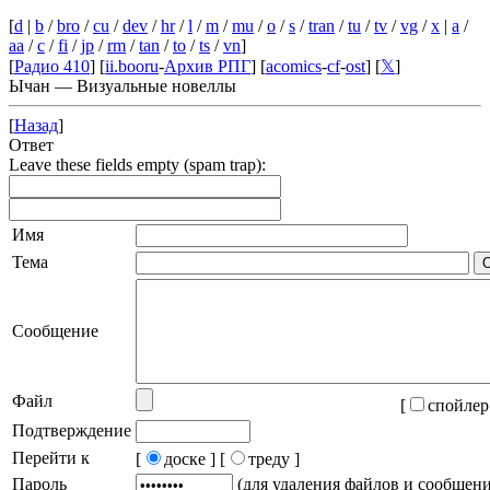
[
d
|
b
/
bro
/
cu
/
dev
/
hr
/
l
/
m
/
mu
/
o
/
s
/
tran
/
tu
/
tv
/
vg
/
x
|
a
/
aa
/
c
/
fi
/
jp
/
rm
/
tan
/
to
/
ts
/
vn
]
[
Радио 410
] [
ii.booru
-
Архив РПГ
] [
acomics
-
cf
-
ost
] [
𝕏
]
Ычан — Визуальные новеллы
[
Назад
]
Ответ
Leave these fields empty (spam trap):
Имя
Тема
Сообщение
Файл
[
спойлер
Подтверждение
Перейти к
[
доске ]
[
треду ]
Пароль
(для удаления файлов и сообщен