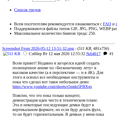
Список тредов
Всем посетителям рекомендуется ознакомиться с
FAQ
и
Поддерживаются файлы типов GIF, JPG, PNG, WEBP раз
Максимальное количество бампов треда: 250.
Screenshot From 2026-05-12 13-51-32.png
- (
511 KB, 481x756
)
Сэйбер
Вт 12 мая 2026 12:55:32
№64617
#1
Всем привет! Недавно я загорелся идеей создать
полноценное аниме по «Бесконечному лету» в
высоком качестве (а в перспективе — и в 4K). Для
этого я освоил все необходимые инструменты и
пока что сделал вот такое небольшое демо:
https://www.youtube.com/shorts/s5mdq5FBXgs
Поясню, что это пока только концепт,
демонстрация идеи чисто в техническом плане.
Эта и некоторые последующие демки будут в
вертикальном формате, но если буду делать фулл,
то он будет горизонтальным. В демках у меня пока