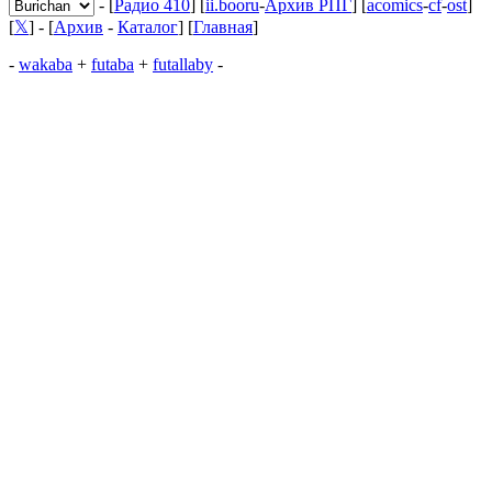
- [
Радио 410
] [
ii.booru
-
Архив РПГ
] [
acomics
-
cf
-
ost
]
[
𝕏
] - [
Архив
-
Каталог
] [
Главная
]
-
wakaba
+
futaba
+
futallaby
-