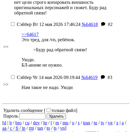
нет цели строго копировать внешность
оригинальных персонажей и сюжет. Буду рад
обратной связи!
Сэйбер
Вт 12 мая 2026 17:46:24
№64618
#2
>>64617
Это тред, для /vn, ребёнок.
>>
>Буду рад обратной связи!
Уходи.
БЛ-аниме не нужно.
Сэйбер
Чт 14 мая 2026 09:19:44
№64619
#3
>>
Нам такое не надо. Уходи
Удалить сообщение [
только файл
]
Пароль
[
d
|
b
/
bro
/
cu
/
dev
/
hr
/
l
/
m
/
mu
/
o
/
s
/
tran
/
tu
/
tv
/
vg
/
x
|
a
/
aa
/
c
/
fi
/
jp
/
rm
/
tan
/
to
/
ts
/
vn
]