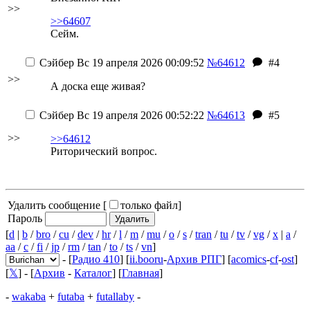
>>
>>64607
Сейм.
Сэйбер
Вс 19 апреля 2026 00:09:52
№64612
#4
>>
А доска еще живая?
Сэйбер
Вс 19 апреля 2026 00:52:22
№64613
#5
>>
>>64612
Риторический вопрос.
Удалить сообщение [
только файл
]
Пароль
[
d
|
b
/
bro
/
cu
/
dev
/
hr
/
l
/
m
/
mu
/
o
/
s
/
tran
/
tu
/
tv
/
vg
/
x
|
a
/
aa
/
c
/
fi
/
jp
/
rm
/
tan
/
to
/
ts
/
vn
]
- [
Радио 410
] [
ii.booru
-
Архив РПГ
] [
acomics
-
cf
-
ost
]
[
𝕏
] - [
Архив
-
Каталог
] [
Главная
]
-
wakaba
+
futaba
+
futallaby
-