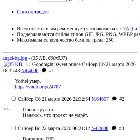
Список тредов
Всем посетителям рекомендуется ознакомиться с
FAQ
и
Поддерживаются файлы типов GIF, JPG, PNG, WEBP раз
Максимальное количество бампов треда: 250.
angel-bg.jpg
- (
35 KB, 600x537
)
Goodnight, sweet prince
Сэйбер
Сб 21 марта 2026
18:35:43
№64606
#1
Yorhel умер.
https://vndb.org/t24787
Сэйбер
Сб 21 марта 2026 22:32:54
№64607
#2
>>
Очень грустно.
Надеюсь, что проект не умрёт.
Сэйбер
Вс 22 марта 2026 00:21:12
№64608
#3
Внезапно. RIP.