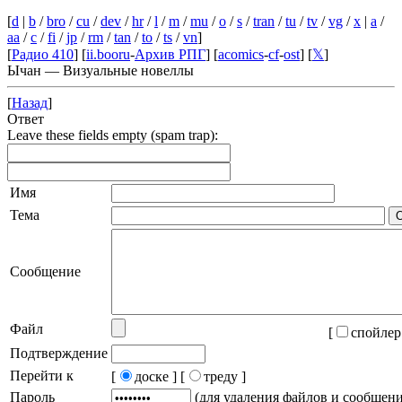
[
d
|
b
/
bro
/
cu
/
dev
/
hr
/
l
/
m
/
mu
/
o
/
s
/
tran
/
tu
/
tv
/
vg
/
x
|
a
/
aa
/
c
/
fi
/
jp
/
rm
/
tan
/
to
/
ts
/
vn
]
[
Радио 410
] [
ii.booru
-
Архив РПГ
] [
acomics
-
cf
-
ost
] [
𝕏
]
Ычан — Визуальные новеллы
[
Назад
]
Ответ
Leave these fields empty (spam trap):
Имя
Тема
Сообщение
Файл
[
спойлер
Подтверждение
Перейти к
[
доске ]
[
треду ]
Пароль
(для удаления файлов и сообщен