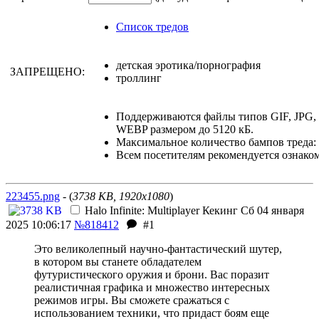
Список тредов
детская эротика/порнография
ЗАПРЕЩЕНО:
троллинг
Поддерживаются файлы типов GIF, JPG
WEBP размером до 5120 кБ.
Максимальное количество бампов треда: 
Всем посетителям рекомендуется ознако
223455.png
- (
3738 KB, 1920x1080
)
Halo Infinite: Multiplayer
Кекинг
Сб 04 января
2025 10:06:17
№818412
#1
Это великолепный научно-фантастический шутер,
в котором вы станете обладателем
футуристического оружия и брони. Вас поразит
реалистичная графика и множество интересных
режимов игры. Вы сможете сражаться с
использованием техники, что придаст боям еще