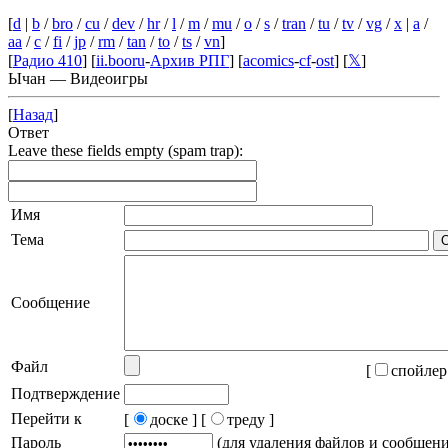
[
d
|
b
/
bro
/
cu
/
dev
/
hr
/
l
/
m
/
mu
/
o
/
s
/
tran
/
tu
/
tv
/
vg
/
x
|
a
/
aa
/
c
/
fi
/
jp
/
rm
/
tan
/
to
/
ts
/
vn
]
[
Радио 410
] [
ii.booru
-
Архив РПГ
] [
acomics
-
cf
-
ost
] [
𝕏
]
Ычан — Видеоигры
[
Назад
]
Ответ
Leave these fields empty (spam trap):
Имя
Тема
Сообщение
Файл
[
спойлер
Подтверждение
Перейти к
[
доске ]
[
треду ]
Пароль
(для удаления файлов и сообщен