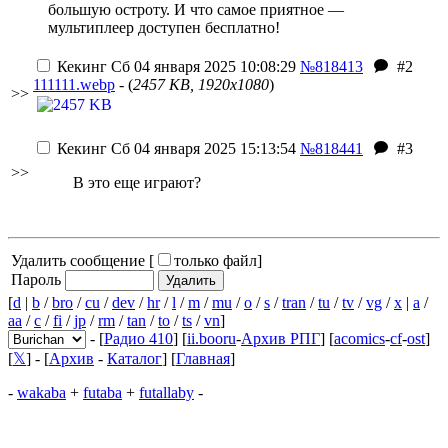
большую остроту. И что самое приятное —
мультиплеер доступен бесплатно!
Кекинг
Сб 04 января 2025 10:08:29
№818413
#2
111111.webp
- (
2457 KB, 1920x1080
)
>>
Кекинг
Сб 04 января 2025 15:13:54
№818441
#3
>>
В это еще играют?
Удалить сообщение [
только файл
]
Пароль
[
d
|
b
/
bro
/
cu
/
dev
/
hr
/
l
/
m
/
mu
/
o
/
s
/
tran
/
tu
/
tv
/
vg
/
x
|
a
/
aa
/
c
/
fi
/
jp
/
rm
/
tan
/
to
/
ts
/
vn
]
- [
Радио 410
] [
ii.booru
-
Архив РПГ
] [
acomics
-
cf
-
ost
]
[
𝕏
] - [
Архив
-
Каталог
] [
Главная
]
-
wakaba
+
futaba
+
futallaby
-