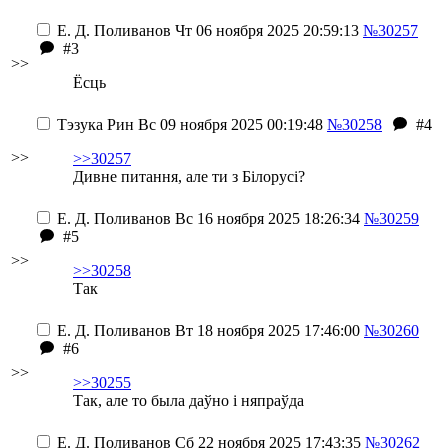
Е. Д. Поливанов
Чт 06 ноября 2025 20:59:13
№30257
#3
>>
Ёсць
Тэзука Рин
Вс 09 ноября 2025 00:19:48
№30258
#4
>>
>>30257
Дивне питання, але ти з Білорусі?
Е. Д. Поливанов
Вс 16 ноября 2025 18:26:34
№30259
#5
>>
>>30258
Тaк
Е. Д. Поливанов
Вт 18 ноября 2025 17:46:00
№30260
#6
>>
>>30255
Так, але то была даўно і няпраўда
Е. Д. Поливанов
Сб 22 ноября 2025 17:43:35
№30262