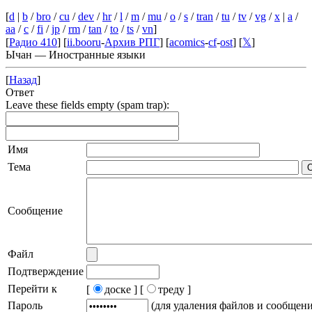
[
d
|
b
/
bro
/
cu
/
dev
/
hr
/
l
/
m
/
mu
/
o
/
s
/
tran
/
tu
/
tv
/
vg
/
x
|
a
/
aa
/
c
/
fi
/
jp
/
rm
/
tan
/
to
/
ts
/
vn
]
[
Радио 410
] [
ii.booru
-
Архив РПГ
] [
acomics
-
cf
-
ost
] [
𝕏
]
Ычан — Иностранные языки
[
Назад
]
Ответ
Leave these fields empty (spam trap):
Имя
Тема
Сообщение
Файл
Подтверждение
Перейти к
[
доске ]
[
треду ]
Пароль
(для удаления файлов и сообщен