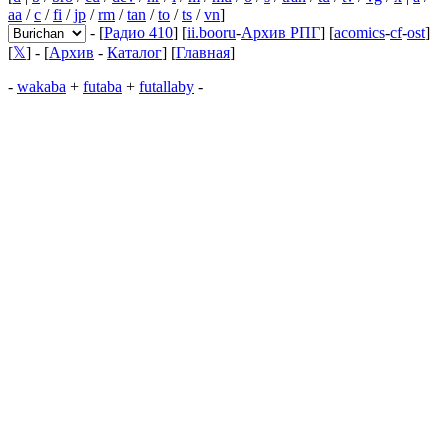
aa
/
c
/
fi
/
jp
/
rm
/
tan
/
to
/
ts
/
vn
]
- [
Радио 410
] [
ii.booru
-
Архив РПГ
] [
acomics
-
cf
-
ost
]
[
𝕏
] - [
Архив
-
Каталог
] [
Главная
]
-
wakaba
+
futaba
+
futallaby
-