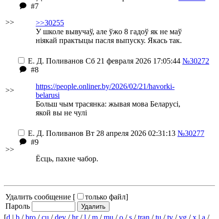
#7
>>
>>30255
У школе вывучаў, але ўжо 8 гадоў як не маў
нiякай практыцы пасля выпуску. Якась так.
Е. Д. Поливанов
Сб 21 февраля 2026 17:05:44
№30272
#8
https://people.onliner.by/2026/02/21/havorki-
>>
belarusi
Больш чым трасянка: жывая мова Беларусі,
якой вы не чулі
Е. Д. Поливанов
Вт 28 апреля 2026 02:31:13
№30277
#9
>>
Ёсць, пахне чабор.
Удалить сообщение [
только файл
]
Пароль
[
d
|
b
/
bro
/
cu
/
dev
/
hr
/
l
/
m
/
mu
/
o
/
s
/
tran
/
tu
/
tv
/
vg
/
x
|
a
/