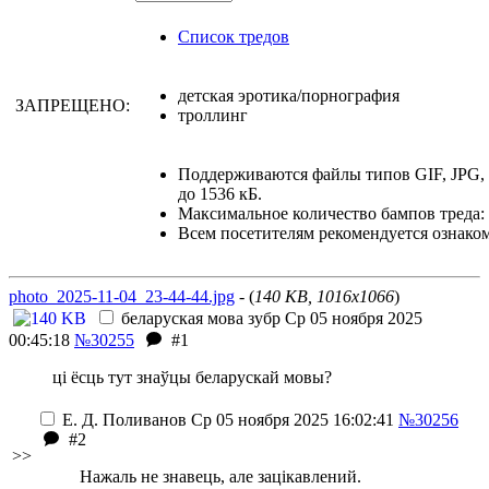
Список тредов
детская эротика/порнография
ЗАПРЕЩЕНО:
троллинг
Поддерживаются файлы типов GIF, JPG
до 1536 кБ.
Максимальное количество бампов треда: 
Всем посетителям рекомендуется ознако
photo_2025-11-04_23-44-44.jpg
- (
140 KB, 1016x1066
)
беларуская мова
зубр
Ср 05 ноября 2025
00:45:18
№30255
#1
ці ёсць тут знаўцы беларускай мовы?
Е. Д. Поливанов
Ср 05 ноября 2025 16:02:41
№30256
#2
>>
Нажаль не знавець, але зацікавлений.