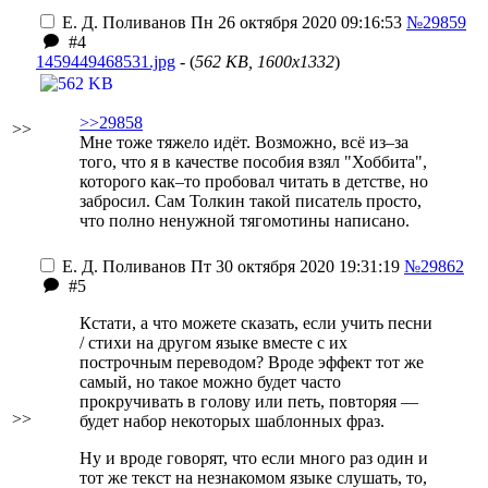
Е. Д. Поливанов
Пн 26 октября 2020 09:16:53
№29859
#4
1459449468531.jpg
- (
562 KB, 1600x1332
)
>>29858
>>
Мне тоже тяжело идёт. Возможно, всё из–за
того, что я в качестве пособия взял "Хоббита",
которого как–то пробовал читать в детстве, но
забросил. Сам Толкин такой писатель просто,
что полно ненужной тягомотины написано.
Е. Д. Поливанов
Пт 30 октября 2020 19:31:19
№29862
#5
Кстати, а что можете сказать, если учить песни
/ стихи на другом языке вместе с их
построчным переводом? Вроде эффект тот же
самый, но такое можно будет часто
прокручивать в голову или петь, повторяя —
>>
будет набор некоторых шаблонных фраз.
Ну и вроде говорят, что если много раз один и
тот же текст на незнакомом языке слушать, то,