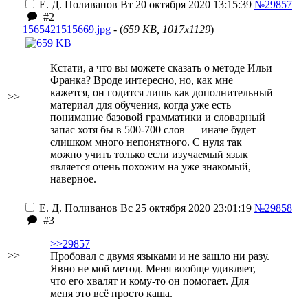
Е. Д. Поливанов
Вт 20 октября 2020 13:15:39
№29857
#2
1565421515669.jpg
- (
659 KB, 1017x1129
)
Кстати, а что вы можете сказать о методе Ильи
Франка? Вроде интересно, но, как мне
кажется, он годится лишь как дополнительный
>>
материал для обучения, когда уже есть
понимание базовой грамматики и словарный
запас хотя бы в 500-700 слов — иначе будет
слишком много непонятного. С нуля так
можно учить только если изучаемый язык
является очень похожим на уже знакомый,
наверное.
Е. Д. Поливанов
Вс 25 октября 2020 23:01:19
№29858
#3
>>29857
>>
Пробовал с двумя языками и не зашло ни разу.
Явно не мой метод. Меня вообще удивляет,
что его хвалят и кому-то он помогает. Для
меня это всё просто каша.