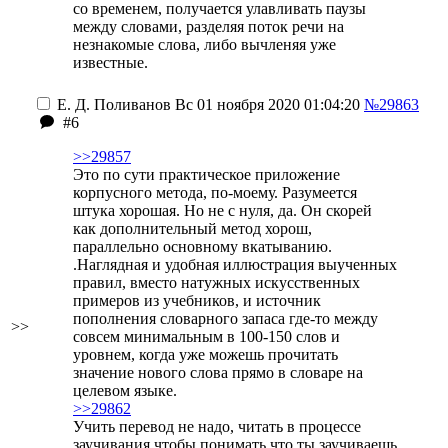
со временем, получается улавливать паузы
между словами, разделяя поток речи на
незнакомые слова, либо вычленяя уже
известные.
Е. Д. Поливанов
Вс 01 ноября 2020 01:04:20
№29863
#6
>>29857
Это по сути практическое приложение
корпусного метода, по-моему. Разумеется
штука хорошая. Но не с нуля, да. Он скорей
как дополнительный метод хорош,
параллельно основному вкатыванию.
.Наглядная и удобная иллюстрация выученных
правил, вместо натужных искусственных
примеров из учебников, и источник
пополнения словарного запаса где-то между
>>
совсем минимальным в 100-150 слов и
уровнем, когда уже можешь прочитать
значение нового слова прямо в словаре на
целевом языке.
>>29862
Учить перевод не надо, читать в процессе
заучивания чтобы понимать что ты заучиваешь