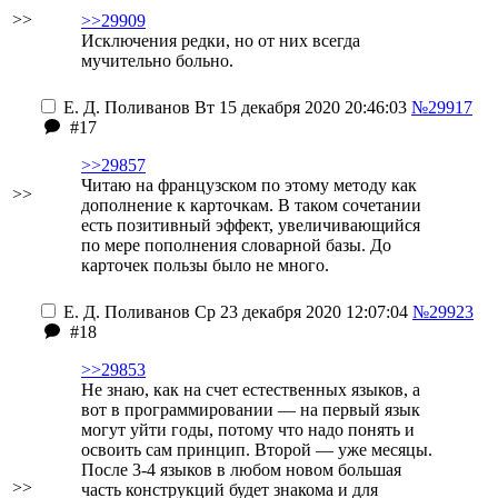
>>
>>29909
Исключения редки, но от них всегда
мучительно больно.
Е. Д. Поливанов
Вт 15 декабря 2020 20:46:03
№29917
#17
>>29857
Читаю на французском по этому методу как
>>
дополнение к карточкам. В таком сочетании
есть позитивный эффект, увеличивающийся
по мере пополнения словарной базы. До
карточек пользы было не много.
Е. Д. Поливанов
Ср 23 декабря 2020 12:07:04
№29923
#18
>>29853
Не знаю, как на счет естественных языков, а
вот в программировании — на первый язык
могут уйти годы, потому что надо понять и
освоить сам принцип. Второй — уже месяцы.
После 3-4 языков в любом новом большая
>>
часть конструкций будет знакома и для