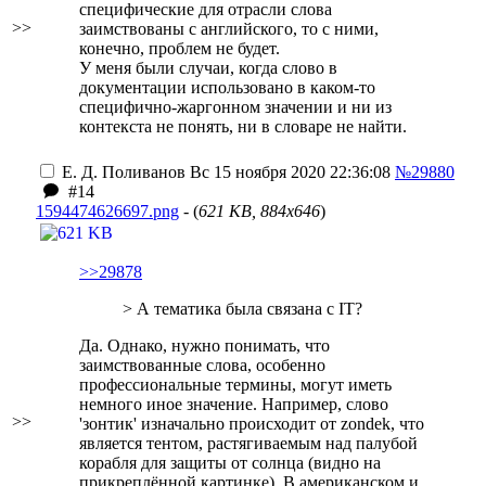
специфические для отрасли слова
>>
заимствованы с английского, то с ними,
конечно, проблем не будет.
У меня были случаи, когда слово в
документации использовано в каком-то
специфично-жаргонном значении и ни из
контекста не понять, ни в словаре не найти.
Е. Д. Поливанов
Вс 15 ноября 2020 22:36:08
№29880
#14
1594474626697.png
- (
621 KB, 884x646
)
>>29878
> А тематика была связана с IT?
Да. Однако, нужно понимать, что
заимствованные слова, особенно
профессиональные термины, могут иметь
немного иное значение. Например, слово
>>
'зонтик' изначально происходит от zondek, что
является тентом, растягиваемым над палубой
корабля для защиты от солнца (видно на
прикреплённой картинке). В американском и