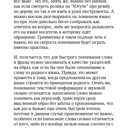
всё знаю". Но это, опять же, знание без умения,
как если смотреть ролики на "Ютубе" про резьбу
по дереву, но так и не взять в руки инструменты. А
можно кое-как разговаривать на ломанном языке,
но при этом довольно бегло соображать как
ответить на вопрос, либо же попросить разъяснить
его на языке носителя, к которому идёт
обращение. Грамматика в таком подходе хоть и
важна, но на скорость понимания будет играть
именно практика.
И, получается, что для быстрого понимания слова
и фразы нужно запоминать в качестве указателей
на образ, как если бы они были синонимами к
слову из родного языка. Правда, это может
привести к тому, когда предложения на другом
языке строятся по принципам родного. Опять же,
понимание текстовой информации и звуковой
сильно отличается: написанное слово можно
понимать как иероглиф, транслируя сразу
мысленный образ без заботы о произношении, что
как раз и бывает при очень быстром чтении,
поэтому в данном случае произношение не важно,
особенно если написание слова сильно отличается
от него, либо его вообще нельзя никак соотнести с