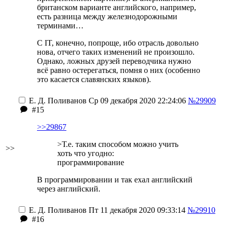
британском варианте английского, например,
есть разница между железнодорожными
терминами…
С IT, конечно, попроще, ибо отрасль довольно
нова, отчего таких изменений не произошло.
Однако, ложных друзей переводчика нужно
всё равно остерегаться, помня о них (особенно
это касается славянских языков).
Е. Д. Поливанов
Ср 09 декабря 2020 22:24:06
№29909
#15
>>29867
>Т.е. таким способом можно учить
>>
хоть что угодно:
программирование
В программировании и так ехал английский
через английский.
Е. Д. Поливанов
Пт 11 декабря 2020 09:33:14
№29910
#16