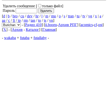
Удалить сообщение [
только файл
]
Пароль
[
d
|
b
/
bro
/
cu
/
dev
/
hr
/
l
/
m
/
mu
/
o
/
s
/
tran
/
tu
/
tv
/
vg
/
x
|
a
/
aa
/
c
/
fi
/
jp
/
rm
/
tan
/
to
/
ts
/
vn
]
- [
Радио 410
] [
ii.booru
-
Архив РПГ
] [
acomics
-
cf
-
ost
]
[
𝕏
] - [
Архив
-
Каталог
] [
Главная
]
-
wakaba
+
futaba
+
futallaby
-