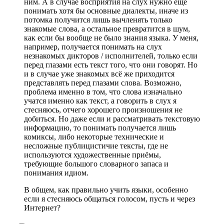
ним. А в случае восприятия на слух нужно ещё
понимать хотя бы основные диалекты, иначе из
потомка получится лишь вычленять только
знакомые слова, а остальное превратится в шум,
как если бы вообще не было знания языка. У меня,
например, получается понимать на слух
незнакомых дикторов / исполнителей, только если
перед глазами есть текст того, что они говорят. Но
и в случае уже знакомых всё же приходится
представлять перед глазами слова. Возможно,
проблема именно в том, что слова изначально
учатся именно как текст, а говорить в слух я
стесняюсь, отчего хорошего произношения не
добиться. Но даже если и рассматривать текстовую
информацию, то понимать получается лишь
комиксы, либо некоторые технические и
несложные публицистичие тексты, где не
используются художественные приёмы,
требующие большого словарного запаса и
понимания идиом.
В общем, как правильно учить языки, особенно
если я стесняюсь общаться голосом, пусть и через
Интернет?