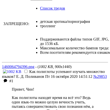
Список тредов
детская эротика/порнография
ЗАПРЕЩЕНО:
троллинг
Поддерживаются файлы типов GIF, JPG
до 1536 кБ.
Максимальное количество бампов треда: 
Всем посетителям рекомендуется ознако
1460064794396.png
- (
1002 KB, 900x1440
)
Как полиглоты успевают изучать множество
языков?
Е. Д. Поливанов
Пт 16 октября 2020 14:51:12
№29853
#1
Привет, Чии!
Как полиглоты находят время на всё это? Ведь
один язык-то можно целую вечность учить,
пытаясь совершенствовать свои познания нём, а