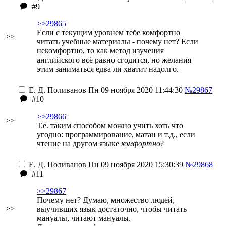
#9
>>29865
Если с текущим уровнем тебе комфортно
>>
читать учебные материалы - почему нет? Если
некомфортно, то как метод изучения
английского всё равно сгодится, но желания
этим заниматься едва ли хватит надолго.
Е. Д. Поливанов
Пн 09 ноября 2020 11:44:30
№29867
#10
>>29866
>>
Т.е. таким способом можно учить хоть что
угодно: программирование, матан и т.д., если
чтение на другом языке
комфортно
?
Е. Д. Поливанов
Пн 09 ноября 2020 15:30:39
№29868
#11
>>29867
Почему нет? Думаю, множество людей,
>>
выучивших язык достаточно, чтобы читать
мануалы, читают мануалы.