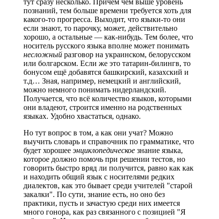
тут сразу несколько. Причём чем выше уровень
познаний, тем больше времени требуется хоть для
какого-то прогресса. Выходит, что языки-то они
если знают, то парочку, может, действительно
хорошо, а остальные — как-нибудь. Тем более, что
носитель русского языка вполне может понимать
несложный
разговор на украинском, белорусском
или болгарском. Если же это татарин-билингв, то
бонусом ещё добавятся башкирский, казахский и
т.д… Зная, например, немецкий и английский,
можно немного понимать нидерландский.
Получается, что всё количество языков, которыми
они владеют, строится именно на родственных
языках. Удобно хвастаться, однако.
Но тут вопрос в том, а как они учат? Можно
выучить словарь и справочник по грамматике, что
будет хорошее
энциклопедическое
знание языка,
которое должно помочь при решении тестов, но
говорить быстро вряд ли получится, равно как как
и находить общий язык с носителями редких
диалектов, как это бывает среди учителей "старой
закалки". По сути, знание есть, но оно без
практики, пусть и зачастую среди них имеется
много гонора, как раз связанного с позицией "Я