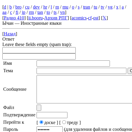
[
d
|
b
/
bro
/
cu
/
dev
/
hr
/
l
/
m
/
mu
/
o
/
s
/
tran
/
tu
/
tv
/
vg
/
x
|
a
/
aa
/
c
/
fi
/
jp
/
rm
/
tan
/
to
/
ts
/
vn
]
[
Радио 410
] [
ii.booru
-
Архив РПГ
] [
acomics
-
cf
-
ost
] [
𝕏
]
Ычан — Иностранные языки
[
Назад
]
Ответ
Leave these fields empty (spam trap):
Имя
Тема
Сообщение
Файл
Подтверждение
Перейти к
[
доске ]
[
треду ]
Пароль
(для удаления файлов и сообщен