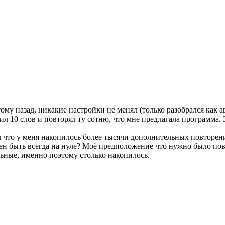
тому назад, никакие настройки не менял (только разобрался как 
л 10 слов и повторял ту сотню, что мне предлагала программа. З
л что у меня накопилось более тысячи дополнительных повторен
жен быть всегда на нуле? Моё предположение что нужно было пов
льные, именно поэтому столько накопилось.