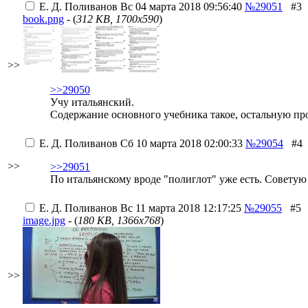
Е. Д. Поливанов
Вс 04 марта 2018 09:56:40
№29051
#3
book.png
- (
312 KB, 1700x590
)
>>
>>29050
Учу итальянский.
Содержание основного учебника такое, остальную про
Е. Д. Поливанов
Сб 10 марта 2018 02:00:33
№29054
#4
>>
>>29051
По итальянскому вроде "полиглот" уже есть. Советую 
Е. Д. Поливанов
Вс 11 марта 2018 12:17:25
№29055
#5
image.jpg
- (
180 KB, 1366x768
)
>>