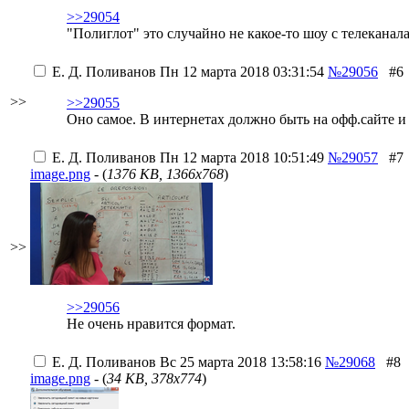
>>29054
"Полиглот" это случайно не какое-то шоу с телеканал
Е. Д. Поливанов
Пн 12 марта 2018 03:31:54
№29056
#6
>>
>>29055
Оно самое. В интернетах должно быть на офф.сайте и
Е. Д. Поливанов
Пн 12 марта 2018 10:51:49
№29057
#7
image.png
- (
1376 KB, 1366x768
)
>>
>>29056
Не очень нравится формат.
Е. Д. Поливанов
Вс 25 марта 2018 13:58:16
№29068
#8
image.png
- (
34 KB, 378x774
)