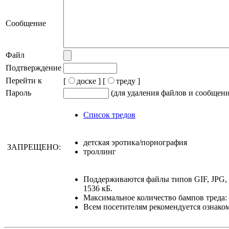
Сообщение
Файл
Подтверждение
Перейти к
[
доске ]
[
треду ]
Пароль
(для удаления файлов и сообщен
Список тредов
детская эротика/порнография
ЗАПРЕЩЕНО:
троллинг
Поддерживаются файлы типов GIF, JPG,
1536 кБ.
Максимальное количество бампов треда: 
Всем посетителям рекомендуется ознако