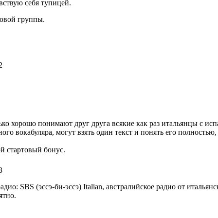
вствую себя тупицей.
ковой группы.
2
лько хорошо понимают друг друга всякие как раз итальянцы с ис
ого вокабуляра, могут взять один текст и понять его полностью,
й стартовый бонус.
3
о: SBS (эссэ-би-эссэ) Italian, австралийское радио от итальян
ятно.