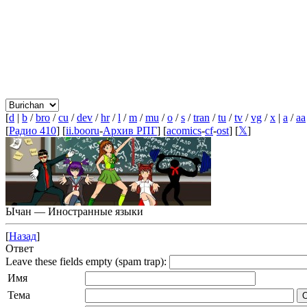
[
d
|
b
/
bro
/
cu
/
dev
/
hr
/
l
/
m
/
mu
/
o
/
s
/
tran
/
tu
/
tv
/
vg
/
x
|
a
/
aa
[
Радио 410
] [
ii.booru
-
Архив РПГ
] [
acomics
-
cf
-
ost
] [
𝕏
]
Ычан — Иностранные языки
[
Назад
]
Ответ
Leave these fields empty (spam trap):
Имя
Тема