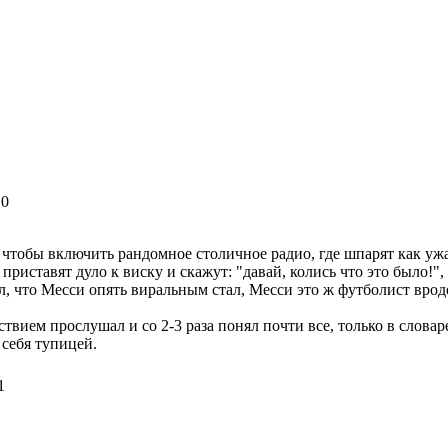
10
, чтобы включить рандомное столичное радио, где шпарят как ужа
риставят дуло к виску и скажут: "давай, колись что это было!",
ал, что Месси опять виральным стал, Месси это ж футболист вро
твием прослушал и со 2-3 раза понял почти все, только в словаре
себя тупицей.
1