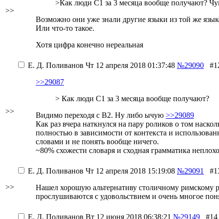
>Как люди С1 за 3 месяца вообще получают? Чу
>>
Возможно они уже знали другие языки из той же язы
Или что-то такое.
Хотя цифра конечно нереальная
Е. Д. Поливанов
Чт 12 апреля 2018 01:37:48
№29090
#1
>>29087
> Как люди С1 за 3 месяца вообще получают?
>>
Видимо переходя с B2. Ну либо ычую
>>29089
Как раз вчера наткнулся на пару роликов о том наско
полностью в зависимости от контекста и использованн
словами и не понять вообще ничего.
~80% схожести словаря и сходная грамматика неплохо
Е. Д. Поливанов
Чт 12 апреля 2018 15:19:08
№29091
#1
>>
Нашел хорошую альтернативу столичному римскому ради
прослушиваются с удовольствием и очень многое пон
Е. Д. Поливанов
Вт 12 июня 2018 06:38:21
№29149
#14