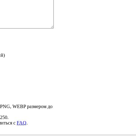
ий)
 PNG, WEBP размером до
250.
миться с
FAQ
.