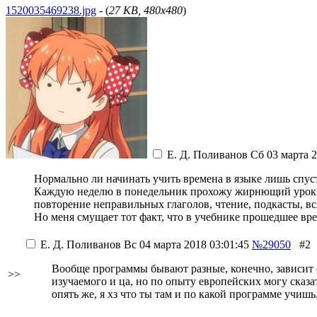
1520035469238.jpg
- (
27 KB, 480x480
)
Е. Д. Поливанов
Сб 03 марта 2
Нормально ли начинать учить времена в языке лишь спуст
Каждую неделю в понедельник прохожу жирнющий урок в 
повторение неправильных глаголов, чтение, подкасты, вся
Но меня смущает тот факт, что в учебнике прошедшее врем
Е. Д. Поливанов
Вс 04 марта 2018 03:01:45
№29050
#2
Вообще программы бывают разные, конечно, зависит от
>>
изучаемого и ца, но по опыту европейских могу сказа
опять же, я хз что ты там и по какой программе учишь