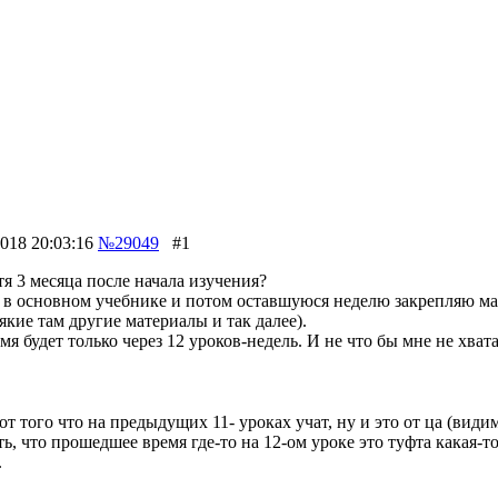
018 20:03:16
№29049
#1
я 3 месяца после начала изучения?
основном учебнике и потом оставшуюся неделю закрепляю мате
кие там другие материалы и так далее).
я будет только через 12 уроков-недель. И не что бы мне не хва
 того что на предыдущих 11- уроках учат, ну и это от ца (видим
ть, что прошедшее время где-то на 12-ом уроке это туфта какая-
.