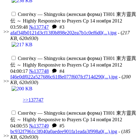
Сингёку — Shingyoku (женская форма)
TH01 東方靈異
伝 ～ Highly Responsive to Prayers
Ср 14 ноября 2012
03:59:48
№137747
#3
>>
afaf34fb0121d3cf13f0b898e202ea7b1c0ef6d0(...).jpg
- (
217
KB, 620x930
)
Сингёку — Shingyoku (женская форма)
TH01 東方靈異
伝 ～ Highly Responsive to Prayers
Ср 14 ноября 2012
04:00:17
№137748
#4
f46e0df022a527686c61f8e077f607fcf714d290(...).jpg
- (
200
>>
KB, 620x930
)
>>137747
Сингёку — Shingyoku (женская форма)
TH01 東方靈異
伝 ～ Highly Responsive to Prayers
Ср 14 ноября 2012
04:00:55
№137749
#5
bc932f7961c3f040a0aedee901fa1eada3f998a0(...).jpg
- (
185
>>
KB, 620x930
)