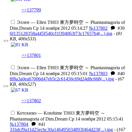
>>137799
Эллен — Ellen
TH03 東方夢時空 ～ Phantasmagoria of
Dim.Dream
Ср 14 ноября 2012 05:14:27
№137802
#39
6f135128358a445f540cf1f394063f73c17657b4(...).jpg
- (
81
KB, 400x533
)
>>
>>137801
Эллен — Ellen
TH03 東方夢時空 ～ Phantasmagoria of
Dim.Dream
Ср 14 ноября 2012 05:15:01
№137803
#40
8f8a3a0ea67006d47eb5c2c61456c69d24d8c668(...).jpg
- (
67
KB, 400x527
)
>>
>>137802
Котохимэ — Kotohime
TH03 東方夢時空 ～
Phantasmagoria of Dim.Dream
Ср 14 ноября 2012 05:15:41
№137804
#41
31bdcf9a11d25ecbc30a146495034893f464d23f(...).jpg
- (
167