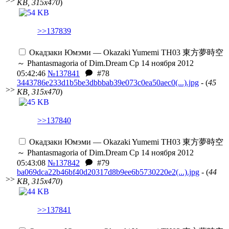
>>
KB, 315x470
)
>>137839
Окадзаки Юмэми — Okazaki Yumemi
TH03 東方夢時空
～ Phantasmagoria of Dim.Dream
Ср 14 ноября 2012
05:42:46
№137841
#78
3443786e233d1b5be3dbbbab39e073c0ea50aec0(...).jpg
- (
45
>>
KB, 315x470
)
>>137840
Окадзаки Юмэми — Okazaki Yumemi
TH03 東方夢時空
～ Phantasmagoria of Dim.Dream
Ср 14 ноября 2012
05:43:08
№137842
#79
ba069dca22b46bf40d20317d8b9ee6b5730220e2(...).jpg
- (
44
>>
KB, 315x470
)
>>137841