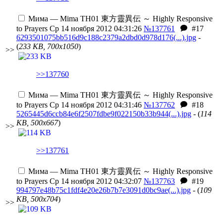
Мима — Mima
TH01 東方靈異伝 ～ Highly Responsive
to Prayers
Ср 14 ноября 2012 04:31:26
№137761
#17
6293501075bb516d9c188c2379a2dbd0d978d176(...).jpg
-
(
233 KB, 700x1050
)
>>
>>137760
Мима — Mima
TH01 東方靈異伝 ～ Highly Responsive
to Prayers
Ср 14 ноября 2012 04:31:46
№137762
#18
5265445d6ccb84e6f2507fdbe9f022150b33b944(...).jpg
- (
114
KB, 500x667
)
>>
>>137761
Мима — Mima
TH01 東方靈異伝 ～ Highly Responsive
to Prayers
Ср 14 ноября 2012 04:32:07
№137763
#19
994797e48b75c1fdf4e20e26b7b7e3091d0bc9ae(...).jpg
- (
109
KB, 500x704
)
>>