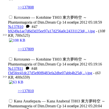
>>137808
Котохимэ — Kotohime
TH03 東方夢時空 ～
Phantasmagoria of Dim.Dream
Ср 14 ноября 2012 05:18:59
№137810
#47
b9249a1ae7d6d3d35ee97a17d256a0c24331123d(...).jpg
- (
108
>>
KB, 700x525
)
>>137809
Котохимэ — Kotohime
TH03 東方夢時空 ～
Phantasmagoria of Dim.Dream
Ср 14 ноября 2012 05:19:16
№137811
#48
f3d5fee41dc27d5e80f8483efa2dbe07abb4b25d(...).jpg
- (
63
>>
KB, 400x559
)
>>137810
Кана Анабераль — Kana Anaberal
TH03 東方夢時空 ～
Phantasmagoria of Dim.Dream
Ср 14 ноября 2012 05:20:04