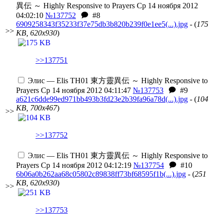
異伝 ～ Highly Responsive to Prayers
Ср 14 ноября 2012
04:02:10
№137752
#8
6909258343f35233f37e75db3b820b239f0e1ee5(...).jpg
- (
175
>>
KB, 620x930
)
>>137751
Элис — Elis
TH01 東方靈異伝 ～ Highly Responsive to
Prayers
Ср 14 ноября 2012 04:11:47
№137753
#9
a621c6dde99ed971bb493b3fd23e2b39fa96a78d(...).jpg
- (
104
KB, 700x467
)
>>
>>137752
Элис — Elis
TH01 東方靈異伝 ～ Highly Responsive to
Prayers
Ср 14 ноября 2012 04:12:19
№137754
#10
6b06a0b262aa68c05802c89838ff73bf68595f1b(...).jpg
- (
251
KB, 620x930
)
>>
>>137753