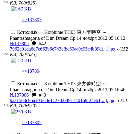
>>
KB, 700x525
)
>>137803
Котохимэ — Kotohime
TH03 東方夢時空 ～
Phantasmagoria of Dim.Dream
Ср 14 ноября 2012 05:16:12
№137805
#42
7962e01da6d7c663b6e743efbc69aa0c95e4b89d(...).jpg
- (
152
>>
KB, 700x525
)
>>137804
Котохимэ — Kotohime
TH03 東方夢時空 ～
Phantasmagoria of Dim.Dream
Ср 14 ноября 2012 05:16:46
№137806
#43
9aa1563c95a1032cfe1c27d23f91740169f24eb1(...).jpg
- (
250
>>
KB, 700x933
)
>>137805