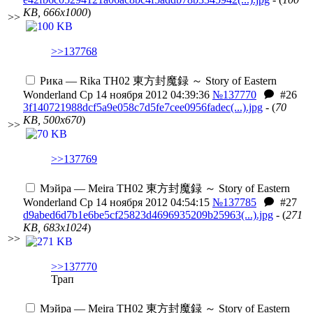
KB, 666x1000
)
>>
>>137768
Рика — Rika
TH02 東方封魔録 ～ Story of Eastern
Wonderland
Ср 14 ноября 2012 04:39:36
№137770
#26
3f140721988dcf5a9e058c7d5fe7cee0956fadec(...).jpg
- (
70
KB, 500x670
)
>>
>>137769
Мэйра — Meira
TH02 東方封魔録 ～ Story of Eastern
Wonderland
Ср 14 ноября 2012 04:54:15
№137785
#27
d9abed6d7b1e6be5cf25823d4696935209b25963(...).jpg
- (
271
KB, 683x1024
)
>>
>>137770
Трап
Мэйра — Meira
TH02 東方封魔録 ～ Story of Eastern