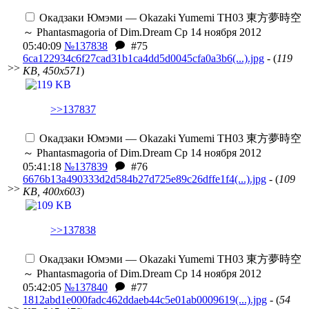
Окадзаки Юмэми — Okazaki Yumemi
TH03 東方夢時空
～ Phantasmagoria of Dim.Dream
Ср 14 ноября 2012
05:40:09
№137838
#75
6ca122934c6f27cad31b1ca4dd5d0045cfa0a3b6(...).jpg
- (
119
>>
KB, 450x571
)
>>137837
Окадзаки Юмэми — Okazaki Yumemi
TH03 東方夢時空
～ Phantasmagoria of Dim.Dream
Ср 14 ноября 2012
05:41:18
№137839
#76
6676b13a490333d2d584b27d725e89c26dffe1f4(...).jpg
- (
109
>>
KB, 400x603
)
>>137838
Окадзаки Юмэми — Okazaki Yumemi
TH03 東方夢時空
～ Phantasmagoria of Dim.Dream
Ср 14 ноября 2012
05:42:05
№137840
#77
1812abd1e000fadc462ddaeb44c5e01ab0009619(...).jpg
- (
54