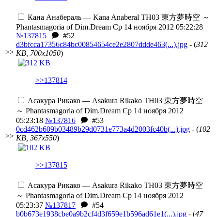
Кана Анабераль — Kana Anaberal
TH03 東方夢時空 ～
Phantasmagoria of Dim.Dream
Ср 14 ноября 2012 05:22:28
№137815
#52
d3bfcca17356c84bc00854654ce2e2807ddde463(...).jpg
- (
312
>>
KB, 700x1050
)
>>137814
Асакура Рикако — Asakura Rikako
TH03 東方夢時空
～ Phantasmagoria of Dim.Dream
Ср 14 ноября 2012
05:23:18
№137816
#53
0cd462b609b03489b29d0731e773a4d2003fc40b(...).jpg
- (
102
>>
KB, 367x550
)
>>137815
Асакура Рикако — Asakura Rikako
TH03 東方夢時空
～ Phantasmagoria of Dim.Dream
Ср 14 ноября 2012
05:23:37
№137817
#54
b0b673e1938cbe0a9b2cf4d3f659e1b596ad61e1(...).jpg
- (
47