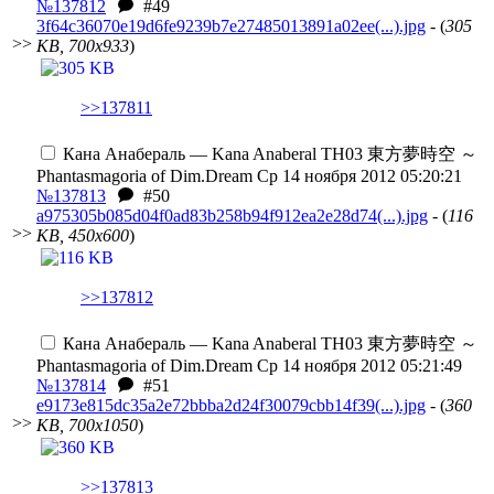
№137812
#49
3f64c36070e19d6fe9239b7e27485013891a02ee(...).jpg
- (
305
>>
KB, 700x933
)
>>137811
Кана Анабераль — Kana Anaberal
TH03 東方夢時空 ～
Phantasmagoria of Dim.Dream
Ср 14 ноября 2012 05:20:21
№137813
#50
a975305b085d04f0ad83b258b94f912ea2e28d74(...).jpg
- (
116
>>
KB, 450x600
)
>>137812
Кана Анабераль — Kana Anaberal
TH03 東方夢時空 ～
Phantasmagoria of Dim.Dream
Ср 14 ноября 2012 05:21:49
№137814
#51
e9173e815dc35a2e72bbba2d24f30079cbb14f39(...).jpg
- (
360
>>
KB, 700x1050
)
>>137813