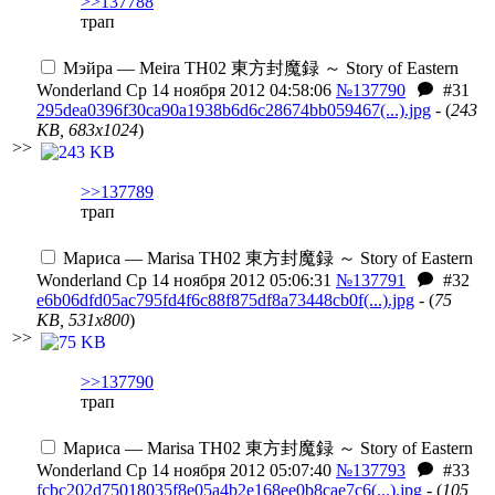
>>137788
трап
Мэйра — Meira
TH02 東方封魔録 ～ Story of Eastern
Wonderland
Ср 14 ноября 2012 04:58:06
№137790
#31
295dea0396f30ca90a1938b6d6c28674bb059467(...).jpg
- (
243
KB, 683x1024
)
>>
>>137789
трап
Мариса — Marisa
TH02 東方封魔録 ～ Story of Eastern
Wonderland
Ср 14 ноября 2012 05:06:31
№137791
#32
e6b06dfd05ac795fd4f6c88f875df8a73448cb0f(...).jpg
- (
75
KB, 531x800
)
>>
>>137790
трап
Мариса — Marisa
TH02 東方封魔録 ～ Story of Eastern
Wonderland
Ср 14 ноября 2012 05:07:40
№137793
#33
fcbc202d75018035f8e05a4b2e168ee0b8cae7c6(...).jpg
- (
105