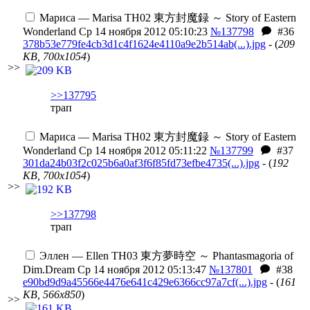
Мариса — Marisa
TH02 東方封魔録 ～ Story of Eastern
Wonderland
Ср 14 ноября 2012 05:10:23
№137798
#36
378b53e779fe4cb3d1c4f1624e4110a9e2b514ab(...).jpg
- (
209
KB, 700x1054
)
>>
>>137795
трап
Мариса — Marisa
TH02 東方封魔録 ～ Story of Eastern
Wonderland
Ср 14 ноября 2012 05:11:22
№137799
#37
301da24b03f2c025b6a0af3f6f85fd73efbe4735(...).jpg
- (
192
KB, 700x1054
)
>>
>>137798
трап
Эллен — Ellen
TH03 東方夢時空 ～ Phantasmagoria of
Dim.Dream
Ср 14 ноября 2012 05:13:47
№137801
#38
e90bd9d9a45566e4476e641c429e6366cc97a7cf(...).jpg
- (
161
KB, 566x850
)
>>