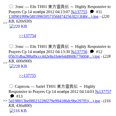
Элис — Elis
TH01 東方靈異伝 ～ Highly Responsive to
Prayers
Ср 14 ноября 2012 04:13:07
№137755
#11
13ff901999e58f19965957356fd742563f213f46(...).jpg
- (
220
KB, 620x930
)
>>
>>137754
Элис — Elis
TH01 東方靈異伝 ～ Highly Responsive to
Prayers
Ср 14 ноября 2012 04:13:30
№137756
#12
05b31dba288af0ccc442e8a1b4e64d860b7760f4(...).jpg
- (
228
KB, 600x900
)
>>
>>137755
Сариэль — Sariel
TH01 東方靈異伝 ～ Highly
Responsive to Prayers
Ср 14 ноября 2012 04:14:03
№137757
#13
>>
5d198013be08023228f279e994186dc9be297ff1(...).jpg
- (
116
KB, 436x800
)