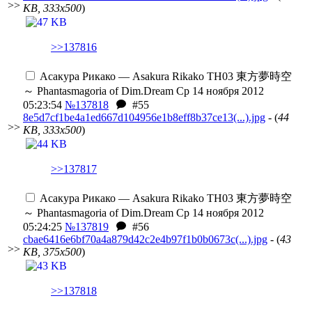
>>
KB, 333x500
)
>>137816
Асакура Рикако — Asakura Rikako
TH03 東方夢時空
～ Phantasmagoria of Dim.Dream
Ср 14 ноября 2012
05:23:54
№137818
#55
8e5d7cf1be4a1ed667d104956e1b8eff8b37ce13(...).jpg
- (
44
>>
KB, 333x500
)
>>137817
Асакура Рикако — Asakura Rikako
TH03 東方夢時空
～ Phantasmagoria of Dim.Dream
Ср 14 ноября 2012
05:24:25
№137819
#56
cbae6416e6bf70a4a879d42c2e4b97f1b0b0673c(...).jpg
- (
43
>>
KB, 375x500
)
>>137818