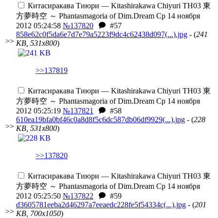
Китасиракава Тиюри — Kitashirakawa Chiyuri
TH03 東
方夢時空 ～ Phantasmagoria of Dim.Dream
Ср 14 ноября
2012 05:24:58
№137820
#57
858e62c0f5da6e7d7e79a5223f9dc4c62438d097(...).jpg
- (
241
>>
KB, 531x800
)
>>137819
Китасиракава Тиюри — Kitashirakawa Chiyuri
TH03 東
方夢時空 ～ Phantasmagoria of Dim.Dream
Ср 14 ноября
2012 05:25:19
№137821
#58
610ea19bfa0bf46c0a8d8f5c6dc587db06df9929(...).jpg
- (
228
>>
KB, 531x800
)
>>137820
Китасиракава Тиюри — Kitashirakawa Chiyuri
TH03 東
方夢時空 ～ Phantasmagoria of Dim.Dream
Ср 14 ноября
2012 05:25:50
№137822
#59
d3605781eeba2d46297a7eeaedc228fe5f54334c(...).jpg
- (
201
>>
KB, 700x1050
)