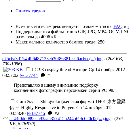
Список тредов
Всем посетителям рекомендуется ознакомиться с
FAQ
и
Поддерживаются файлы типов GIF, JPG, MP4, OGV, 
размером до 4096 кБ.
Максимальное количество бампов треда: 250.
c75c6a3d154afb6487123eb30f86381eea6ac6ce(...).jpg
- (
203 KB,
700x1056
)
PC-98 cosplay thread
Нитори
Ср 14 ноября 2012
03:57:02
№137744
#1
Представляю вашему вниманию подборку
косплейных фотографий персонажей серии PC-98.
Сингёку — Shingyoku (женская форма)
TH01 東方靈異
伝 ～ Highly Responsive to Prayers
Ср 14 ноября 2012
03:58:40
№137746
#2
>>
aa43f0dd089ec593aa53574155244569fc620c0c(...).jpg
- (
236
KB, 620x930
)