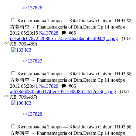
>>137826
Китасиракава Тиюри — Kitashirakawa Chiyuri
TH03 東
方夢時空 ～ Phantasmagoria of Dim.Dream
Ср 14 ноября
2012 05:28:15
№137828
#65
de1a6dc6787252b80b1d74ae746a24ad5bc4f942(...).jpg
- (
133
>>
KB, 700x469
)
>>137827
Китасиракава Тиюри — Kitashirakawa Chiyuri
TH03 東
方夢時空 ～ Phantasmagoria of Dim.Dream
Ср 14 ноября
2012 05:28:41
№137829
#66
af638d6080fc46d174fec795f1b98d8612b72c23(...).jpg
- (
106
>>
KB, 700x467
)
>>137828
Китасиракава Тиюри — Kitashirakawa Chiyuri
TH03 東
方夢時空 ～ Phantasmagoria of Dim.Dream
Ср 14 ноября