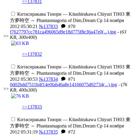
>>137831
Китасиракава Тиюри — Kitashirakawa Chiyuri
TH03 東
方夢時空 ～ Phantasmagoria of Dim.Dream
Ср 14 ноября
2012 05:30:21
№137833
#70
f7627797cc781ca496065d9e18d775f8e36a47e0(...).jpg
- (
63
>>
KB, 300x400
)
>>137832
Китасиракава Тиюри — Kitashirakawa Chiyuri
TH03 東
方夢時空 ～ Phantasmagoria of Dim.Dream
Ср 14 ноября
2012 05:30:53
№137834
#71
0d02bdd7511b4f14e0fab46a8e14166075d02734(...).jpg
- (
76
>>
KB, 400x300
)
>>137833
Китасиракава Тиюри — Kitashirakawa Chiyuri
TH03 東
方夢時空 ～ Phantasmagoria of Dim.Dream
Ср 14 ноября
2012 05:31:19
№137835
#72