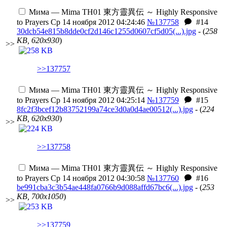
Мима — Mima
TH01 東方靈異伝 ～ Highly Responsive
to Prayers
Ср 14 ноября 2012 04:24:46
№137758
#14
30dcb54e815b8dde0cf2d146c1255d0607cf5d05(...).jpg
- (
258
KB, 620x930
)
>>
>>137757
Мима — Mima
TH01 東方靈異伝 ～ Highly Responsive
to Prayers
Ср 14 ноября 2012 04:25:14
№137759
#15
8fc2f3bcef12b83752199a74ce3d0a0d4ae00512(...).jpg
- (
224
KB, 620x930
)
>>
>>137758
Мима — Mima
TH01 東方靈異伝 ～ Highly Responsive
to Prayers
Ср 14 ноября 2012 04:30:58
№137760
#16
be991cba3c3b54ae448fa0766b9d088affd67bc6(...).jpg
- (
253
KB, 700x1050
)
>>
>>137759