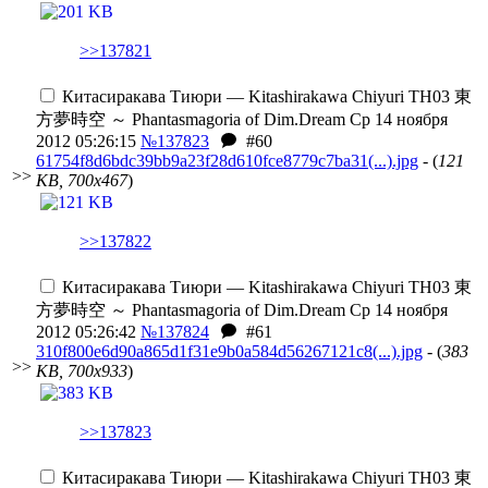
>>137821
Китасиракава Тиюри — Kitashirakawa Chiyuri
TH03 東
方夢時空 ～ Phantasmagoria of Dim.Dream
Ср 14 ноября
2012 05:26:15
№137823
#60
61754f8d6bdc39bb9a23f28d610fce8779c7ba31(...).jpg
- (
121
>>
KB, 700x467
)
>>137822
Китасиракава Тиюри — Kitashirakawa Chiyuri
TH03 東
方夢時空 ～ Phantasmagoria of Dim.Dream
Ср 14 ноября
2012 05:26:42
№137824
#61
310f800e6d90a865d1f31e9b0a584d56267121c8(...).jpg
- (
383
>>
KB, 700x933
)
>>137823
Китасиракава Тиюри — Kitashirakawa Chiyuri
TH03 東