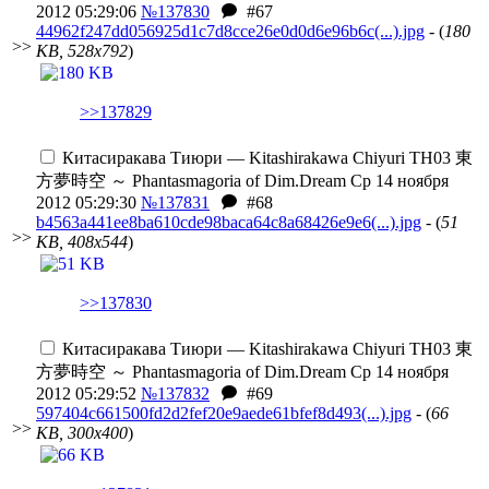
2012 05:29:06
№137830
#67
44962f247dd056925d1c7d8cce26e0d0d6e96b6c(...).jpg
- (
180
>>
KB, 528x792
)
>>137829
Китасиракава Тиюри — Kitashirakawa Chiyuri
TH03 東
方夢時空 ～ Phantasmagoria of Dim.Dream
Ср 14 ноября
2012 05:29:30
№137831
#68
b4563a441ee8ba610cde98baca64c8a68426e9e6(...).jpg
- (
51
>>
KB, 408x544
)
>>137830
Китасиракава Тиюри — Kitashirakawa Chiyuri
TH03 東
方夢時空 ～ Phantasmagoria of Dim.Dream
Ср 14 ноября
2012 05:29:52
№137832
#69
597404c661500fd2d2fef20e9aede61bfef8d493(...).jpg
- (
66
>>
KB, 300x400
)