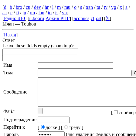
[
d
|
b
/
bro
/
cu
/
dev
/
hr
/
l
/
m
/
mu
/
o
/
s
/
tran
/
tu
/
tv
/
vg
/
x
|
a
/
aa
/
c
/
fi
/
jp
/
rm
/
tan
/
to
/
ts
/
vn
]
[
Радио 410
] [
ii.booru
-
Архив РПГ
] [
acomics
-
cf
-
ost
] [
𝕏
]
Ычан — Touhou
[
Назад
]
Ответ
Leave these fields empty (spam trap):
Имя
Тема
Сообщение
Файл
[
спойлер
Подтверждение
Перейти к
[
доске ]
[
треду ]
Пароль
(для удаления файлов и сообщен