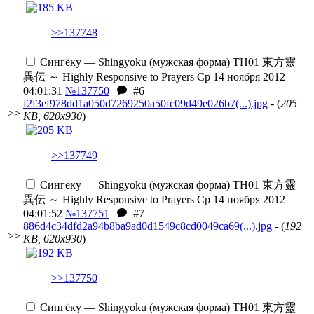
>>137748
Сингёку — Shingyoku (мужская форма)
TH01 東方靈
異伝 ～ Highly Responsive to Prayers
Ср 14 ноября 2012
04:01:31
№137750
#6
f2f3ef978dd1a050d7269250a50fc09d49e026b7(...).jpg
- (
205
>>
KB, 620x930
)
>>137749
Сингёку — Shingyoku (мужская форма)
TH01 東方靈
異伝 ～ Highly Responsive to Prayers
Ср 14 ноября 2012
04:01:52
№137751
#7
886d4c34dfd2a94b8ba9ad0d1549c8cd0049ca69(...).jpg
- (
192
>>
KB, 620x930
)
>>137750
Сингёку — Shingyoku (мужская форма)
TH01 東方靈