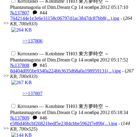
Котохимэ — Kotohime
TH03 東方夢時空 ～
Phantasmagoria of Dim.Dream
Ср 14 ноября 2012 05:17:10
№137807
#44
7642144e1e3e6e31158c06797d1ac3847dc87bb8(...).jpg
- (
264
>>
KB, 700x933
)
>>137806
Котохимэ — Kotohime
TH03 東方夢時空 ～
Phantasmagoria of Dim.Dream
Ср 14 ноября 2012 05:17:52
№137808
#45
8d404d095be9340a224bb3635d68a0a198959131(...).jpg
- (
267
>>
KB, 700x933
)
>>137807
Котохимэ — Kotohime
TH03 東方夢時空 ～
Phantasmagoria of Dim.Dream
Ср 14 ноября 2012 05:18:34
№137809
#46
e586d46bcbf26821bedf5e2384cbbe5962f7e89b(...).jpg
- (
144
>>
KB, 700x525
)