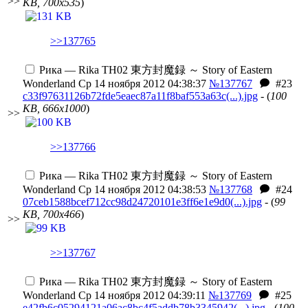
>>
KB, 700x535
)
>>137765
Рика — Rika
TH02 東方封魔録 ～ Story of Eastern
Wonderland
Ср 14 ноября 2012 04:38:37
№137767
#23
c33f97631126b72fde5eaec87a11f8baf553a63c(...).jpg
- (
100
KB, 666x1000
)
>>
>>137766
Рика — Rika
TH02 東方封魔録 ～ Story of Eastern
Wonderland
Ср 14 ноября 2012 04:38:53
№137768
#24
07ceb1588bcef712cc98d24720101e3ff6e1e9d0(...).jpg
- (
99
KB, 700x466
)
>>
>>137767
Рика — Rika
TH02 東方封魔録 ～ Story of Eastern
Wonderland
Ср 14 ноября 2012 04:39:11
№137769
#25
e42fb6c05294121a06ac8bc4f5addb78b3345942(...).jpg
- (
100