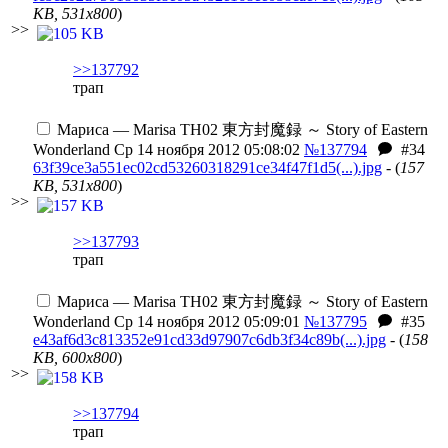
KB, 531x800
)
>>
>>137792
трап
Мариса — Marisa
TH02 東方封魔録 ～ Story of Eastern
Wonderland
Ср 14 ноября 2012 05:08:02
№137794
#34
63f39ce3a551ec02cd53260318291ce34f47f1d5(...).jpg
- (
157
KB, 531x800
)
>>
>>137793
трап
Мариса — Marisa
TH02 東方封魔録 ～ Story of Eastern
Wonderland
Ср 14 ноября 2012 05:09:01
№137795
#35
e43af6d3c813352e91cd33d97907c6db3f34c89b(...).jpg
- (
158
KB, 600x800
)
>>
>>137794
трап