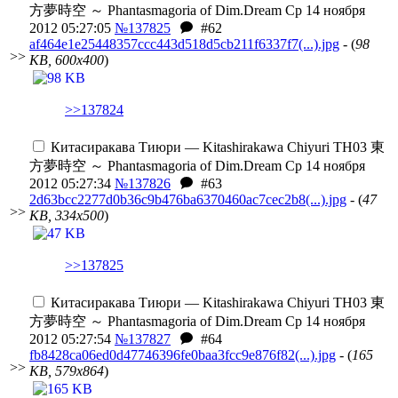
方夢時空 ～ Phantasmagoria of Dim.Dream
Ср 14 ноября
2012 05:27:05
№137825
#62
af464e1e25448357ccc443d518d5cb211f6337f7(...).jpg
- (
98
>>
KB, 600x400
)
>>137824
Китасиракава Тиюри — Kitashirakawa Chiyuri
TH03 東
方夢時空 ～ Phantasmagoria of Dim.Dream
Ср 14 ноября
2012 05:27:34
№137826
#63
2d63bcc2277d0b36c9b476ba6370460ac7cec2b8(...).jpg
- (
47
>>
KB, 334x500
)
>>137825
Китасиракава Тиюри — Kitashirakawa Chiyuri
TH03 東
方夢時空 ～ Phantasmagoria of Dim.Dream
Ср 14 ноября
2012 05:27:54
№137827
#64
fb8428ca06ed0d47746396fe0baa3fcc9e876f82(...).jpg
- (
165
>>
KB, 579x864
)