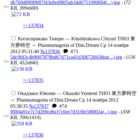
db760d890ff687f43e8edf805ab3dd6751090694(...).jpg
- (
72
>>
KB, 399x600
)
>>137834
Китасиракава Тиюри — Kitashirakawa Chiyuri
TH03 東
方夢時空 ～ Phantasmagoria of Dim.Dream
Ср 14 ноября
2012 05:31:40
№137836
#73
5dc9fd3c4b9007878bd67d71ca41d30672843bba(...).jpg
- (
136
>>
KB, 452x840
)
>>137835
Окадзаки Юмэми — Okazaki Yumemi
TH03 東方夢時空
～ Phantasmagoria of Dim.Dream
Ср 14 ноября 2012
05:38:35
№137837
#74
f00f4a91e7c7d269cd6cf7c6ee7d319fe5f8002a(...).jpg
- (
358
>>
KB, 700x1414
)
>>137836