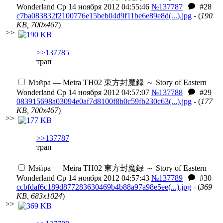
Wonderland
Ср 14 ноября 2012 04:55:46
№137787
#28
c7ba083832f2100776e15beb04d9f11be6e89e8d(...).jpg
- (
190
KB, 700x467
)
>>
>>137785
трап
Мэйра — Meira
TH02 東方封魔録 ～ Story of Eastern
Wonderland
Ср 14 ноября 2012 04:57:07
№137788
#29
083915698a03094e0af7d8100f8b0c59fb230c63(...).jpg
- (
177
KB, 700x467
)
>>
>>137787
трап
Мэйра — Meira
TH02 東方封魔録 ～ Story of Eastern
Wonderland
Ср 14 ноября 2012 04:57:43
№137789
#30
ccbfdaf6c189d877283630469b4b88a97a98e5ee(...).jpg
- (
369
KB, 683x1024
)
>>