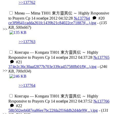
>>137762
Мима — Mima
TH01 東方靈異伝 ～ Highly Responsive
to Prayers
Ср 14 ноября 2012 04:32:28
№137764
#20
ce3f9f641cadda261fc1439b21c84022ce71887f(...).jpg
- (
135
KB, 500x667
)
>>
>>137763
Конгара — Kongara
TH01 東方靈異伝 ～ Highly
Responsive to Prayers
Ср 14 ноября 2012 04:37:28
№137765
#21
374e2c36c30aaf2877b703e339ca45758ffb01f9(...).jpg
- (
246
>>
KB, 700x934
)
>>137764
Конгара — Kongara
TH01 東方靈異伝 ～ Highly
Responsive to Prayers
Ср 14 ноября 2012 04:37:52
№137766
#22
58b502eeb687ea86ee7bc22fda2f16ddb2d4de99(...).jpg
- (
131