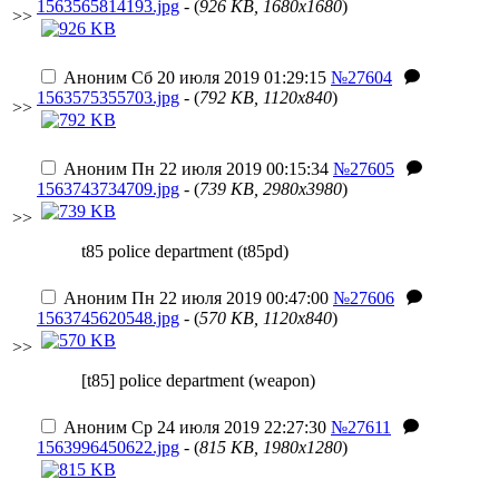
1563565814193.jpg
- (
926 KB, 1680x1680
)
>>
Аноним
Сб 20 июля 2019 01:29:15
№27604
1563575355703.jpg
- (
792 KB, 1120x840
)
>>
Аноним
Пн 22 июля 2019 00:15:34
№27605
1563743734709.jpg
- (
739 KB, 2980x3980
)
>>
t85 police department (t85pd)
Аноним
Пн 22 июля 2019 00:47:00
№27606
1563745620548.jpg
- (
570 KB, 1120x840
)
>>
[t85] police department (weapon)
Аноним
Ср 24 июля 2019 22:27:30
№27611
1563996450622.jpg
- (
815 KB, 1980x1280
)