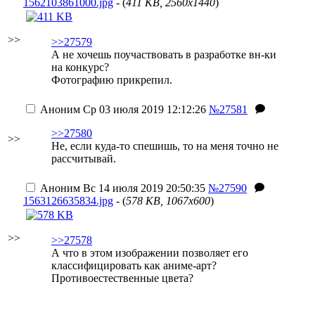
1562103861000.jpg
- (
411 KB, 2560x1440
)
>>
>>27579
А не хочешь поучаствовать в разработке вн-ки
на конкурс?
Фотографию прикрепил.
Аноним
Ср 03 июля 2019 12:12:26
№27581
>>27580
>>
Не, если куда-то спешишь, то на меня точно не
рассчитывай.
Аноним
Вс 14 июля 2019 20:50:35
№27590
1563126635834.jpg
- (
578 KB, 1067x600
)
>>
>>27578
А что в этом изображении позволяет его
классифицировать как аниме-арт?
Противоестественные цвета?