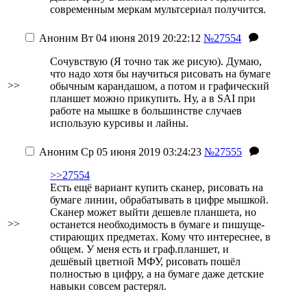
современным меркам мультсериал получится.
Аноним
Вт 04 июня 2019 20:22:12
№27554
Сочувствую (Я точно так же рисую). Думаю,
что надо хотя бы научиться рисовать на бумаге
>>
обычным карандашом, а потом и графический
планшет можно прикупить. Ну, а в SAI при
работе на мышке в большинстве случаев
использую курсивы и лайны.
Аноним
Ср 05 июня 2019 03:24:23
№27555
>>27554
Есть ещё вариант купить сканер, рисовать на
бумаге линии, обрабатывать в цифре мышкой.
Сканер может выйти дешевле планшета, но
>>
останется необходимость в бумаге и пишуще-
стирающих предметах. Кому что интереснее, в
общем. У меня есть и граф.планшет, и
дешёвый цветной МФУ, рисовать пошёл
полностью в цифру, а на бумаге даже детские
навыки совсем растерял.