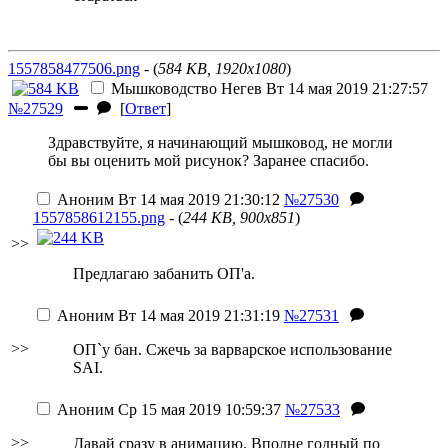
1557858477506.png
- (
584 KB, 1920x1080
)
Мышководство
Негев
Вт 14 мая 2019 21:27:57
№27529
[
Ответ
]
Здравствуйте, я начинающий мышковод, не могли
бы вы оценить мой рисунок? Заранее спасибо.
Аноним
Вт 14 мая 2019 21:30:12
№27530
1557858612155.png
- (
244 KB, 900x851
)
>>
Предлагаю забанить ОП'а.
Аноним
Вт 14 мая 2019 21:31:19
№27531
>>
ОП`у бан. Сжечь за варварское использование
SAI.
Аноним
Ср 15 мая 2019 10:59:37
№27533
>>
Давай сразу в анимацию. Вполне годный по