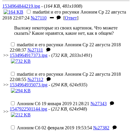
1534964844219.jpg
- (
164 KB, 481x1008
)
madartist и его рисунки
Аноним
Ср 22 августа
2018 22:07:24
№27110
[
Ответ
]
Выложу некоторые из своих картинок. Что можете
сказать? Какие нравятся, какие нет, как в общем?
madartist и его рисунки
Аноним
Ср 22 августа 2018
22:08:37
№27111
>>
1534964917373.jpg
- (
732 KB, 2033x1491
)
madartist и его рисунки
Аноним
Ср 22 августа 2018
22:08:55
№27112
>>
1534964935073.jpg
- (
294 KB, 624x935
)
Аноним
Сб 19 января 2019 21:28:21
№27343
1547922501144.jpg
- (
212 KB, 624x948
)
>>
Аноним
Сб 02 февраля 2019 19:53:54
№27382