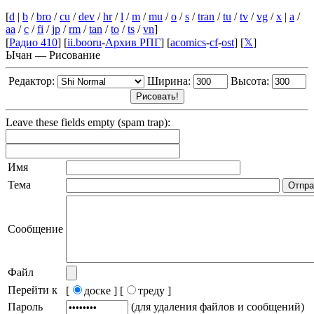
[
d
|
b
/
bro
/
cu
/
dev
/
hr
/
l
/
m
/
mu
/
o
/
s
/
tran
/
tu
/
tv
/
vg
/
x
|
a
/
aa
/
c
/
fi
/
jp
/
rm
/
tan
/
to
/
ts
/
vn
]
[
Радио 410
] [
ii.booru
-
Архив РПГ
] [
acomics
-
cf
-
ost
] [
𝕏
]
Ычан — Рисование
Редактор:
Ширина:
Высота:
Leave these fields empty (spam trap):
Имя
Тема
Сообщение
Файл
Перейти к
[
доске ]
[
треду ]
Пароль
(для удаления файлов и сообщений)