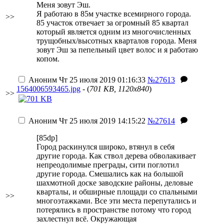
Меня зовут Эш.
Я работаю в 85м участке всемирного города.
>>
85 участок отвечает за огромный 85 квартал
который является одним из многочисленных
трущобных/высотных кварталов города. Меня
зовут Эш за пепельный цвет волос и я работаю
копом.
Аноним
Чт 25 июля 2019 01:16:33
№27613
1564006593465.jpg
- (
701 KB, 1120x840
)
>>
Аноним
Чт 25 июля 2019 14:15:22
№27614
[85dp]
Город раскинулся широко, втянул в себя
другие города. Как ствол дерева обволакивает
непреодолимые преграды, сити поглотил
другие города. Смешались как на большой
шахмотной доске заводские районы, деловые
кварталы, и обширные площади со спальными
>>
многоэтажками. Все эти места перепутались и
потерялись в пространстве потому что город
захлестнул всё. Окружающая