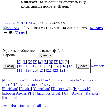
в штанах! Ты не боишься сфоткать яйца,
когда сядешь посрать, Шарик?
1553534151819.jpg
- (
538 KB, 800x600
)
Аниме-кун
Пн 25 марта 2019 20:15:51
№27465
[
Ответ
]
Удалить сообщение [
только файл
]
Пароль
[
0
] [
1
] [
2
] [
3
] [
4
] [
5
] [
6
] [
7
] [
8
] [9]
[
10
] [
11
] [
12
] [
13
] [
14
] [
15
] [
16
] [
17
]
Каталог
[
18
] [
19
] [
20
] [
21
] [
22
] [
23
] [
24
]
[
d
|
b
/
bro
/
cu
/
dev
/
hr
/
l
/
m
/
mu
/
o
/
s
/
tran
/
tu
/
tv
/
vg
/
x
|
a
/
aa
/
c
/
fi
/
jp
/
rm
/
tan
/
to
/
ts
/
vn
]
[
Burichan
] [
Futaba
] [
Gurochan
] [
Tomorrow
] - [
Радио 410
]
[
ii.booru
-
Архив РПГ
] [
acomics
-
cf
-
ost
] [
𝕏
] - [
Архив
-
Каталог
]
[
Главная
]
-
wakaba
+
futaba
+
futallaby
-