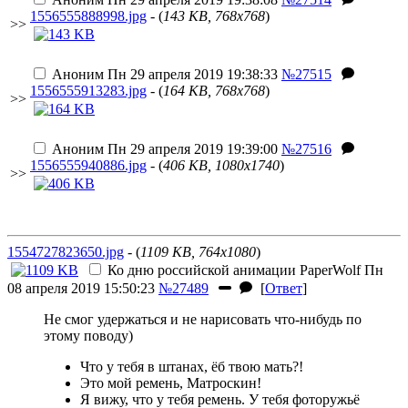
1556555888998.jpg
- (
143 KB, 768x768
)
>>
Аноним
Пн 29 апреля 2019 19:38:33
№27515
1556555913283.jpg
- (
164 KB, 768x768
)
>>
Аноним
Пн 29 апреля 2019 19:39:00
№27516
1556555940886.jpg
- (
406 KB, 1080x1740
)
>>
1554727823650.jpg
- (
1109 KB, 764x1080
)
Ко дню российской анимации
PaperWolf
Пн
08 апреля 2019 15:50:23
№27489
[
Ответ
]
Не смог удержаться и не нарисовать что-нибудь по
этому поводу)
Что у тебя в штанах, ёб твою мать?!
Это мой ремень, Матроскин!
Я вижу, что у тебя ремень. У тебя фоторужьё