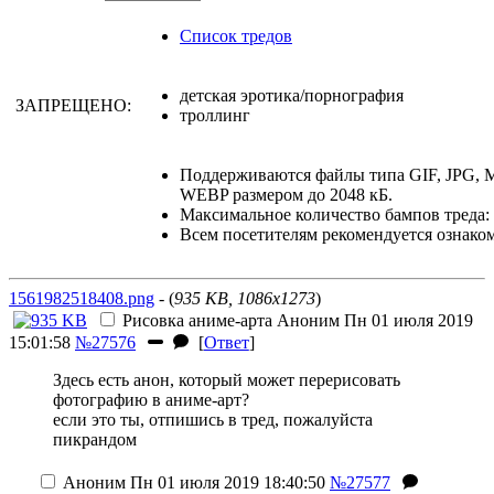
Список тредов
детская эротика/порнография
ЗАПРЕЩЕНО:
троллинг
Поддерживаются файлы типа GIF, JPG,
WEBP размером до 2048 кБ.
Максимальное количество бампов треда: 
Всем посетителям рекомендуется ознако
1561982518408.png
- (
935 KB, 1086x1273
)
Рисовка аниме-арта
Аноним
Пн 01 июля 2019
15:01:58
№27576
[
Ответ
]
Здесь есть анон, который может перерисовать
фотографию в аниме-арт?
если это ты, отпишись в тред, пожалуйста
пикрандом
Аноним
Пн 01 июля 2019 18:40:50
№27577