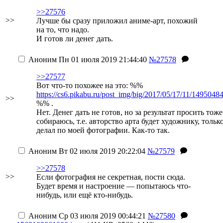
>>27576
>>
Лучше бы сразу приложил аниме-арт, похожий
на то, что надо.
И готов ли денег дать.
Аноним
Пн 01 июля 2019 21:44:40
№27578
>>27577
Вот что-то похожее на это: %%
https://cs6.pikabu.ru/post_img/big/2017/05/17/11/14950
>>
%% .
Нет. Денег дать не готов, но за результат просить тож
собираюсь, т.е. авторство арта будет художнику, толь
делал по моей фотографии. Как-то так.
Аноним
Вт 02 июля 2019 20:22:04
№27579
>>27578
>>
Если фотография не секретная, пости сюда.
Будет время и настроение — попытаюсь что-
нибудь, или ещё кто-нибудь.
Аноним
Ср 03 июля 2019 00:44:21
№27580