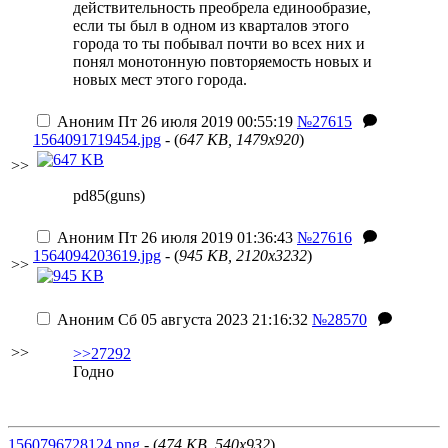
действительность преобрела единообразие,
если ты был в одном из кварталов этого
города то ты побывал почти во всех них и
понял монотонную повторяемость новых и
новых мест этого города.
Аноним
Пт 26 июля 2019 00:55:19
№27615
1564091719454.jpg
- (
647 KB, 1479x920
)
>>
pd85(guns)
Аноним
Пт 26 июля 2019 01:36:43
№27616
1564094203619.jpg
- (
945 KB, 2120x3232
)
>>
Аноним
Сб 05 августа 2023 21:16:32
№28570
>>
>>27292
Годно
1560796728124.png
- (
474 KB, 540x932
)