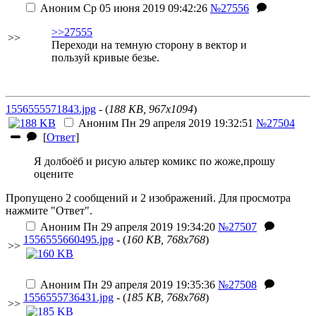
Аноним
Ср 05 июня 2019 09:42:26
№27556
>>27555
>>
Переходи на темную сторону в вектор и
пользуй кривые безье.
1556555571843.jpg
- (
188 KB, 967x1094
)
Аноним
Пн 29 апреля 2019 19:32:51
№27504
[
Ответ
]
Я долбоёб и рисую альтер комикс по жоже,прошу
оцените
Пропущено 2 сообщений и 2 изображений. Для просмотра
нажмите "Ответ".
Аноним
Пн 29 апреля 2019 19:34:20
№27507
1556555660495.jpg
- (
160 KB, 768x768
)
>>
Аноним
Пн 29 апреля 2019 19:35:36
№27508
1556555736431.jpg
- (
185 KB, 768x768
)
>>