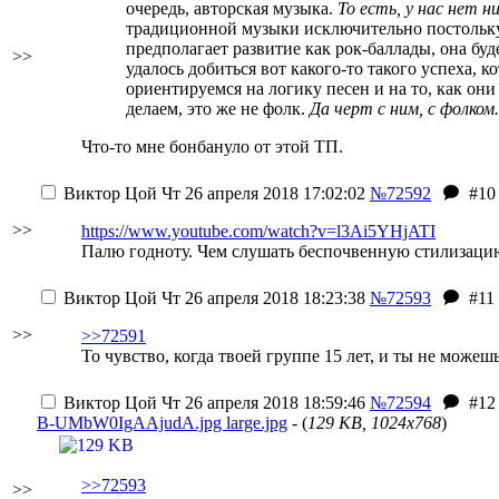
очередь, авторская музыка.
То есть, у нас нет 
традиционной музыки исключительно постольку, 
предполагает развитие как рок-баллады, она буде
>>
удалось добиться вот какого-то такого успеха, к
ориентируемся на логику песен и на то, как они 
делаем, это же не фолк.
Да черт с ним, с фолком.
Что-то мне бонбануло от этой ТП.
Виктор Цой
Чт 26 апреля 2018 17:02:02
№72592
#10
>>
https://www.youtube.com/watch?v=l3Ai5YHjATI
Палю годноту. Чем слушать беспочвенную стилизаци
Виктор Цой
Чт 26 апреля 2018 18:23:38
№72593
#11
>>
>>72591
То чувство, когда твоей группе 15 лет, и ты не можешь
Виктор Цой
Чт 26 апреля 2018 18:59:46
№72594
#12
B-UMbW0IgAAjudA.jpg large.jpg
- (
129 KB, 1024x768
)
>>72593
>>