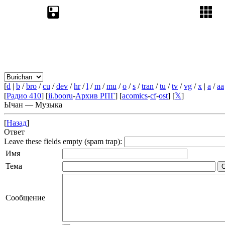
[
d
|
b
/
bro
/
cu
/
dev
/
hr
/
l
/
m
/
mu
/
o
/
s
/
tran
/
tu
/
tv
/
vg
/
x
|
a
/
aa
[
Радио 410
] [
ii.booru
-
Архив РПГ
] [
acomics
-
cf
-
ost
] [
𝕏
]
Ычан — Музыка
[
Назад
]
Ответ
Leave these fields empty (spam trap):
Имя
Тема
Сообщение