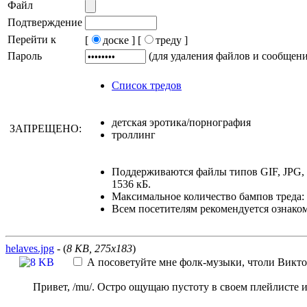
Файл
Подтверждение
Перейти к
[
доске ]
[
треду ]
Пароль
(для удаления файлов и сообщен
Список тредов
детская эротика/порнография
ЗАПРЕЩЕНО:
троллинг
Поддерживаются файлы типов GIF, JPG,
1536 кБ.
Максимальное количество бампов треда: 
Всем посетителям рекомендуется ознако
helaves.jpg
- (
8 KB, 275x183
)
А посоветуйте мне фолк-музыки, чтоли
Викто
Привет, /mu/. Остро ощущаю пустоту в своем плейлисте 