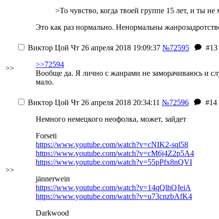
>То чувство, когда твоей группе 15 лет, и ты не
Это как раз нормально. Ненормальны жанрозадротство
Виктор Цой
Чт 26 апреля 2018 19:09:37
№72595
#13
>>72594
>>
Вообще да. Я лично с жанрами не заморачиваюсь и слуш
мало.
Виктор Цой
Чт 26 апреля 2018 20:34:11
№72596
#14
Немного немецкого неофолка, может, зайдет
Forseti
https://www.youtube.com/watch?v=cNIK2-sql58
https://www.youtube.com/watch?v=cM6j4Z2p5A4
https://www.youtube.com/watch?v=55pPfx8nQVI
>>
jännerwein
https://www.youtube.com/watch?v=14qQlhQJeiA
https://www.youtube.com/watch?v=u73cnzbAfK4
Darkwood